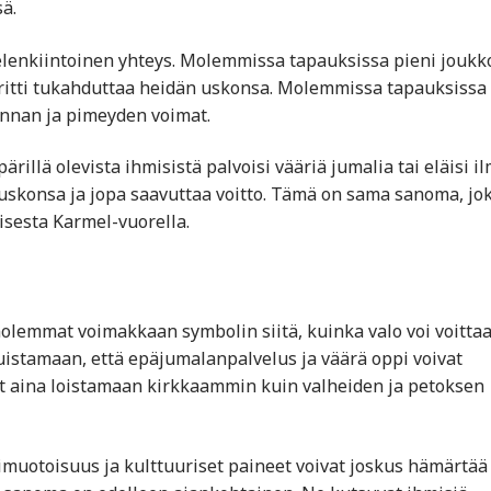
ä.
elenkiintoinen yhteys. Molemmissa tapauksissa pieni joukk
 yritti tukahduttaa heidän uskonsa. Molemmissa tapauksissa
nnan ja pimeyden voimat.
rillä olevista ihmisistä palvoisi vääriä jumalia tai eläisi i
 uskonsa ja jopa saavuttaa voitto. Tämä on sama sanoma, jo
isesta Karmel-vuorella.
lemmat voimakkaan symbolin siitä, kuinka valo voi voitta
stamaan, että epäjumalanpalvelus ja väärä oppi voivat
vat aina loistamaan kirkkaammin kuin valheiden ja petoksen
muotoisuus ja kulttuuriset paineet voivat joskus hämärtää