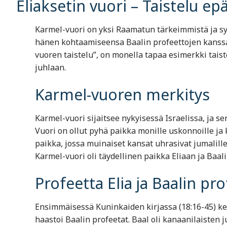
Eliaksetin vuori – Taistelu e
Karmel-vuori on yksi Raamatun tärkeimmistä ja symb
hänen kohtaamiseensa Baalin profeettojen kanssa
vuoren taistelu”, on monella tapaa esimerkki taist
juhlaan.
Karmel-vuoren merkitys
Karmel-vuori sijaitsee nykyisessä Israelissa, ja s
Vuori on ollut pyhä paikka monille uskonnoille ja
paikka, jossa muinaiset kansat uhrasivat jumalille
Karmel-vuori oli täydellinen paikka Eliaan ja Baali
Profeetta Elia ja Baalin pr
Ensimmäisessä Kuninkaiden kirjassa (18:16-45) ke
haastoi Baalin profeetat. Baal oli kanaanilaisten 