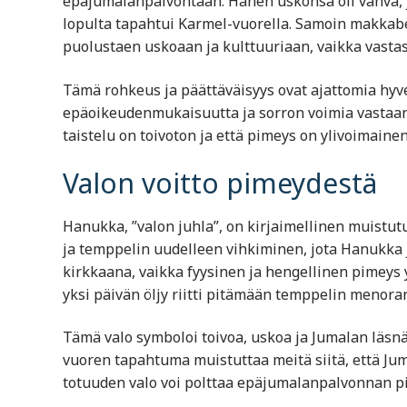
epäjumalanpalvontaan. Hänen uskonsa oli vahva, ja
lopulta tapahtui Karmel-vuorella. Samoin makkabe
puolustaen uskoaan ja kulttuuriaan, vaikka vastas
Tämä rohkeus ja päättäväisyys ovat ajattomia hyve
epäoikeudenmukaisuutta ja sorron voimia vastaan. 
taistelu on toivoton ja että pimeys on ylivoimainen
Valon voitto pimeydestä
Hanukka, ”valon juhla”, on kirjaimellinen muistutu
ja temppelin uudelleen vihkiminen, jota Hanukka j
kirkkaana, vaikka fyysinen ja hengellinen pimeys 
yksi päivän öljy riitti pitämään temppelin menora
Tämä valo symboloi toivoa, uskoa ja Jumalan läsnäo
vuoren tapahtuma muistuttaa meitä siitä, että Juma
totuuden valo voi polttaa epäjumalanpalvonnan p