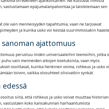
sanoma on edelleen ajankohtainen. Ne kutsuvat ihmisiä
en, vastustamaan epäjumalanpalvontaa ja taistelemaan sen
ät ole vain menneisyyden tapahtumia, vaan ne tarjoavat
a pimeyden ja kuinka usko voi kestää suurimmissakin haaste
n sanoman ajattomuus
tomuus perustuu niiden universaaleihin teemoihin, jotka o
ät puhu vain menneiden aikojen koetuksista, vaan myös
set osoittavat, kuinka henkinen voima, rohkeus ja usko v
tämään toivon, vaikka olosuhteet olisivatkin synkät.
 edessä
osoitus siitä, että rohkeus ja usko voivat muuttaa historian
taan, vastustaen koko kansakunnan harhaantumista