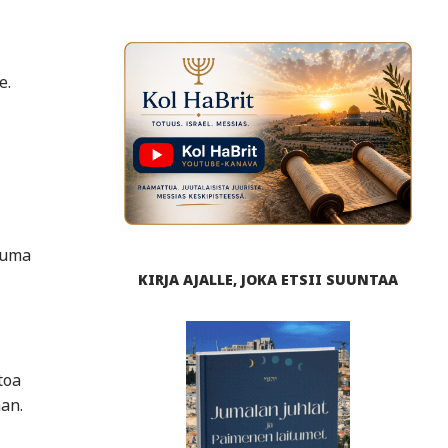
e.
htuma
KIRJA AJALLE, JOKA ETSII SUUNTAA
toa
an.