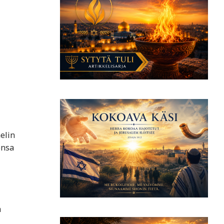
elin
onsa
a