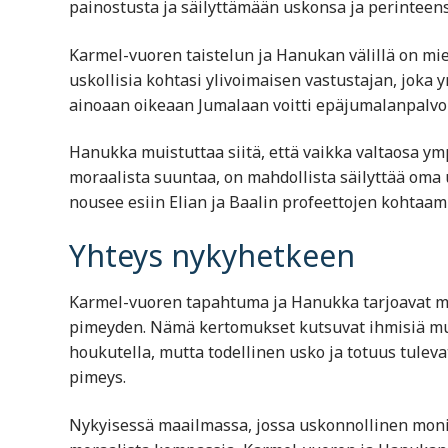
painostusta ja säilyttämään uskonsa ja perinteens
Karmel-vuoren taistelun ja Hanukan välillä on mi
uskollisia kohtasi ylivoimaisen vastustajan, joka
ainoaan oikeaan Jumalaan voitti epäjumalanpalvo
Hanukka muistuttaa siitä, että vaikka valtaosa ympä
moraalista suuntaa, on mahdollista säilyttää oma
nousee esiin Elian ja Baalin profeettojen kohtaam
Yhteys nykyhetkeen
Karmel-vuoren tapahtuma ja Hanukka tarjoavat mo
pimeyden. Nämä kertomukset kutsuvat ihmisiä mui
houkutella, mutta todellinen usko ja totuus tule
pimeys.
Nykyisessä maailmassa, jossa uskonnollinen moni