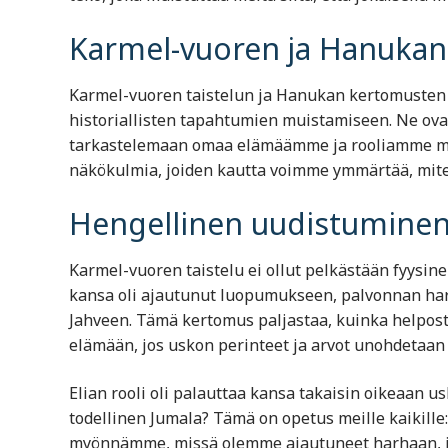
Karmel-vuoren ja Hanukan
Karmel-vuoren taistelun ja Hanukan kertomusten 
historiallisten tapahtumien muistamiseen. Ne ova
tarkastelemaan omaa elämäämme ja rooliamme ma
näkökulmia, joiden kautta voimme ymmärtää, mit
Hengellinen uudistuminen
Karmel-vuoren taistelu ei ollut pelkästään fyysin
kansa oli ajautunut luopumukseen, palvonnan harh
Jahveen. Tämä kertomus paljastaa, kuinka helposti
elämään, jos uskon perinteet ja arvot unohdetaan 
Elian rooli oli palauttaa kansa takaisin oikeaan
todellinen Jumala? Tämä on opetus meille kaikille
myönnämme, missä olemme ajautuneet harhaan, ja 