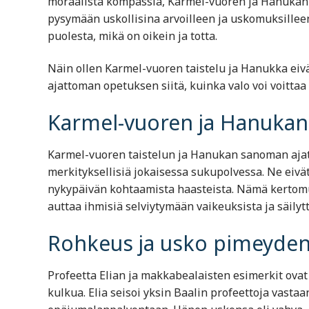
moraalista kompassia, Karmel-vuoren ja Hanukan 
pysymään uskollisina arvoilleen ja uskomuksille
puolesta, mikä on oikein ja totta.
Näin ollen Karmel-vuoren taistelu ja Hanukka eiv
ajattoman opetuksen siitä, kuinka valo voi voitta
Karmel-vuoren ja Hanuka
Karmel-vuoren taistelun ja Hanukan sanoman ajat
merkityksellisiä jokaisessa sukupolvessa. Ne eiv
nykypäivän kohtaamista haasteista. Nämä kertomuk
auttaa ihmisiä selviytymään vaikeuksista ja säilyt
Rohkeus ja usko pimeyden
Profeetta Elian ja makkabealaisten esimerkit ovat 
kulkua. Elia seisoi yksin Baalin profeettoja vas