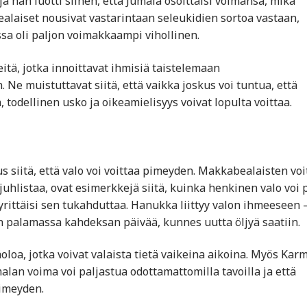
 hän luotti siihen, että Jumala osoittaisi voimansa, mikä
alaiset nousivat vastarintaan seleukidien sortoa vastaan,
sa oli paljon voimakkaampi vihollinen.
itä, jotka innoittavat ihmisiä taistelemaan
Ne muistuttavat siitä, että vaikka joskus voi tuntua, että
, todellinen usko ja oikeamielisyys voivat lopulta voittaa.
s siitä, että valo voi voittaa pimeyden. Makkabealaisten voi
uhlistaa, ovat esimerkkejä siitä, kuinka henkinen valo voi 
yrittäisi sen tukahduttaa. Hanukka liittyy valon ihmeeseen 
n palamassa kahdeksan päivää, kunnes uutta öljyä saatiin.
loa, jotka voivat valaista tietä vaikeina aikoina. Myös Karm
lan voima voi paljastua odottamattomilla tavoilla ja että
imeyden.