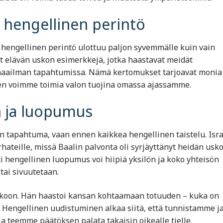
 hengellinen perintö
hengellinen perintö ulottuu paljon syvemmälle kuin vain
t elävän uskon esimerkkejä, jotka haastavat meidät
ailman tapahtumissa. Nämä kertomukset tarjoavat monia
en voimme toimia valon tuojina omassa ajassamme.
 ja luopumus
en tapahtuma, vaan ennen kaikkea hengellinen taistelu. Isra
ateille, missä Baalin palvonta oli syrjäyttänyt heidän usk
 hengellinen luopumus voi hiipiä yksilön ja koko yhteisön
tai sivuutetaan.
 uskoon. Hän haastoi kansan kohtaamaan totuuden – kuka on
: Hengellinen uudistuminen alkaa siitä, että tunnistamme j
teemme päätöksen palata takaisin oikealle tielle.