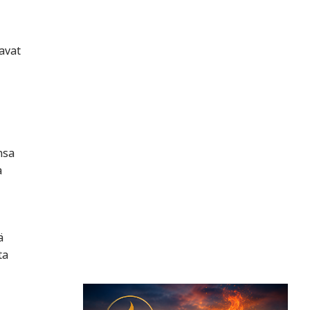
avat
nsa
a
ä
ta