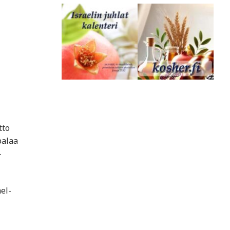
tto
palaa
–
el-