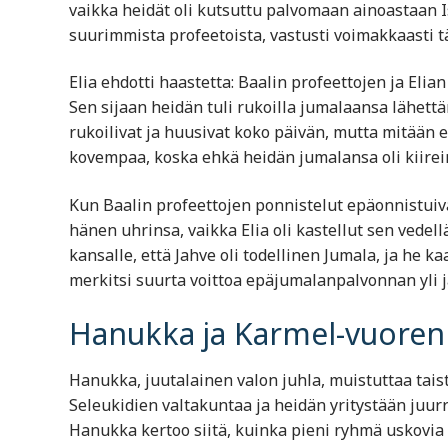
vaikka heidät oli kutsuttu palvomaan ainoastaan Is
suurimmista profeetoista, vastusti voimakkaasti 
Elia ehdotti haastetta: Baalin profeettojen ja Elian 
Sen sijaan heidän tuli rukoilla jumalaansa lähett
rukoilivat ja huusivat koko päivän, mutta mitään e
kovempaa, koska ehkä heidän jumalansa oli kiirei
Kun Baalin profeettojen ponnistelut epäonnistuivat
hänen uhrinsa, vaikka Elia oli kastellut sen vede
kansalle, että Jahve oli todellinen Jumala, ja he
merkitsi suurta voittoa epäjumalanpalvonnan yli j
Hanukka ja Karmel-vuoren 
Hanukka, juutalainen valon juhla, muistuttaa tais
Seleukidien valtakuntaa ja heidän yritystään juurr
Hanukka kertoo siitä, kuinka pieni ryhmä uskovia 