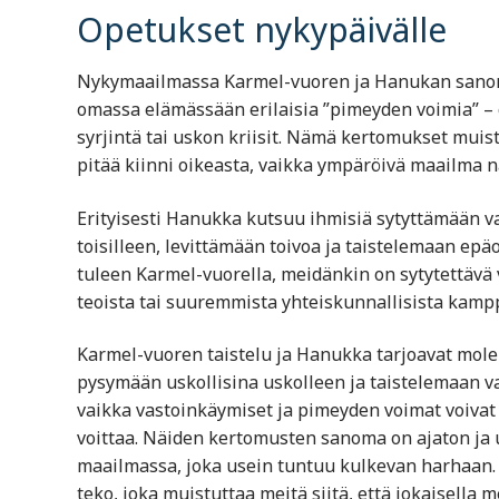
Opetukset nykypäivälle
Nykymaailmassa Karmel-vuoren ja Hanukan sanoma 
omassa elämässään erilaisia ”pimeyden voimia” –
syrjintä tai uskon kriisit. Nämä kertomukset muistu
pitää kiinni oikeasta, vaikka ympäröivä maailma n
Erityisesti Hanukka kutsuu ihmisiä sytyttämään va
toisilleen, levittämään toivoa ja taistelemaan ep
tuleen Karmel-vuorella, meidänkin on sytytettävä v
teoista tai suuremmista yhteiskunnallisista kampp
Karmel-vuoren taistelu ja Hanukka tarjoavat mol
pysymään uskollisina uskolleen ja taistelemaan va
vaikka vastoinkäymiset ja pimeyden voimat voivat n
voittaa. Näiden kertomusten sanoma on ajaton ja 
maailmassa, joka usein tuntuu kulkevan harhaan.
teko, joka muistuttaa meitä siitä, että jokaisell