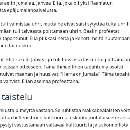
raelin Jumalaa, Jahvea. Elia, joka oli yksi Raamatun
tätä epäjumalanpalvelusta.
tuli valmistaa uhri, mutta he eivät saisi sytyttää tulta uhrill
ämään tuli taivaasta polttamaan uhrin. Baalin profeetat
i tapahtunut. Elia pilkkasi heitä ja kehotti heitä huutamaan
nen tai nukkui.
, Elia rukoili Jahvea, ja tuli taivaasta laskeutui polttamaan
llä useaan otteeseen. Tämä ihmeellinen tapahtuma osoitti
 kaatuivat maahan ja huusivat: ”Herra on Jumala!” Tämä tapa
a vahvisti Elian asemaa profeettana.
taistelu
telusta pimeyttä vastaan. Se juhlistaa makkabealaisten voit
uttaa hellenistinen kulttuuri ja uskonto juutalaiseen kansa
pystyi vastustamaan valtavaa kulttuurista ja uskonnollista