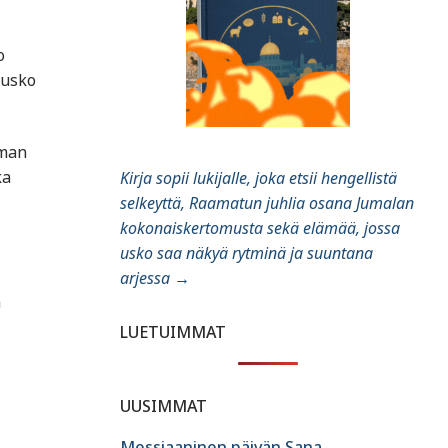
o
 usko
lman
ka
Kirja sopii lukijalle, joka etsii hengellistä
selkeyttä, Raamatun juhlia osana Jumalan
kokonaiskertomusta sekä elämää, jossa
usko saa näkyä rytminä ja suuntana
arjessa
→
a
LUETUIMMAT
UUSIMMAT
Messiaaninen päivän Sana