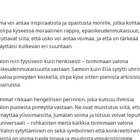
voi antaa inspiraatiota ja opastusta monille, jotka kohta
 olipa kyseessä moraalinen rappio, epäoikeudenmukaisuus,
ttavat siitä, että usko voi antaa voimaa, ja että on tärkeää
äyttäisi kulkevan eri suuntaan.
lon niin fyysisesti kuin henkisesti – toimimaan valona
äoikeudenmukaisuutta vastaan. Samoin kuin Elia sytytti uhri
aloa pimeyden keskellä, olipa kyse sitten pienistä arkisist
ailuista.
emmat rikkaan hengellisen perinnön, joka kutsuu ihmisiä
lon puolesta pimeyttä vastaan. Ne ovat muistutus siitä, ett
äyttää ylivoimaisilta, Jumalan voima ja totuus voivat lopul
universaali – rohkaisten meitä kaikkia toimimaan valona
 Valon sytyttäminen on sekä symbolinen että konkreettinen
a meistä on voima tuoda toivoa ja muutosta ympäristöömme.