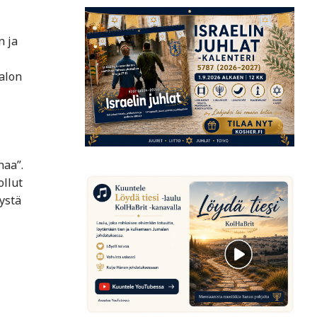
n ja
valon
haa”.
ollut
ystä