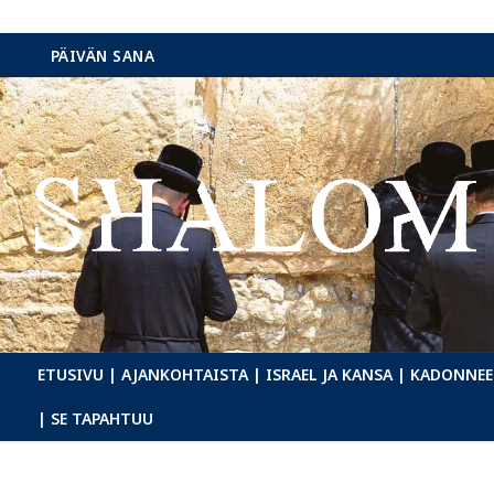
Hyppää
PÄIVÄN SANA
sisältöön
ETUSIVU
| AJANKOHTAISTA
| ISRAEL JA KANSA
| KADONNEE
| SE TAPAHTUU