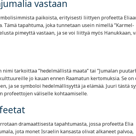
päjumalia vastaan
olisimmista paikoista, erityisesti liittyen profeetta Eliaa
. Tämä tapahtuma, joka tunnetaan usein nimellä ”Karmel-
elusta pimeyttä vastaan, ja se voi liittyä myös Hanukkaan, 
en nimi tarkoittaa ”hedelmällistä maata” tai ”Jumalan puutar
 kulttuureille jo kauan ennen Raamatun kertomuksia. Se on 
en, ja se symboloi hedelmällisyyttä ja elämää. Juuri tästä sy
n profeettojen väliselle kohtaamiselle.
ofeetat
rrotaan dramaattisesta tapahtumasta, jossa profeetta Elia
jumala, jota monet Israelin kansasta olivat alkaneet palvoa,