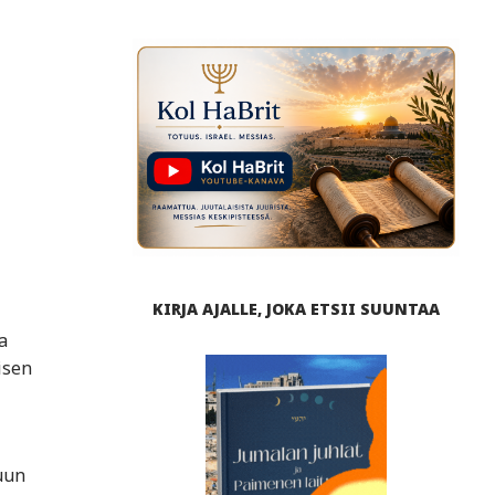
KIRJA AJALLE, JOKA ETSII SUUNTAA
a
isen
kuun