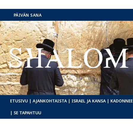
Hyppää
PÄIVÄN SANA
sisältöön
ETUSIVU
| AJANKOHTAISTA
| ISRAEL JA KANSA
| KADONNEE
| SE TAPAHTUU