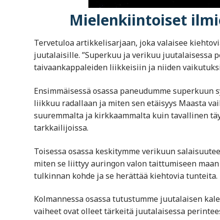
Mielenkiintoiset ilm
Tervetuloa artikkelisarjaan, joka valaisee kiehtovi
juutalaisille. ”Superkuu ja verikuu juutalaisessa 
taivaankappaleiden liikkeisiin ja niiden vaikutuksi
Ensimmäisessä osassa paneudumme superkuun synt
liikkuu radallaan ja miten sen etäisyys Maasta va
suuremmalta ja kirkkaammalta kuin tavallinen täy
tarkkailijoissa.
Toisessa osassa keskitymme verikuun salaisuuteen
miten se liittyy auringon valon taittumiseen maan
tulkinnan kohde ja se herättää kiehtovia tunteita.
Kolmannessa osassa tutustumme juutalaisen kalen
vaiheet ovat olleet tärkeitä juutalaisessa perintee