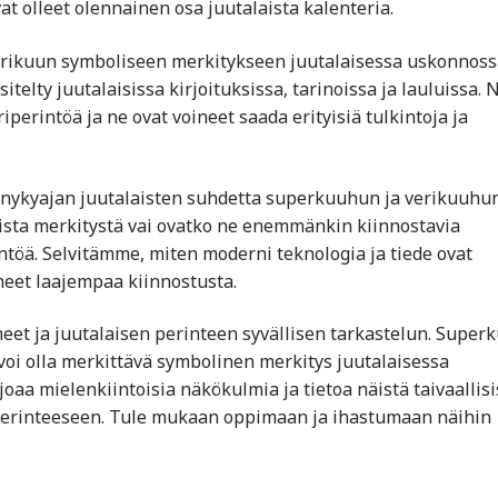
t olleet olennainen osa juutalaista kalenteria.
ikuun symboliseen merkitykseen juutalaisessa uskonnoss
itelty juutalaisissa kirjoituksissa, tarinoissa ja lauluissa.
iperintöä ja ne ovat voineet saada erityisiä tulkintoja ja
 nykyajan juutalaisten suhdetta superkuuhun ja verikuuhun
lista merkitystä vai ovatko ne enemmänkin kiinnostavia
ntöä. Selvitämme, miten moderni teknologia ja tiede ovat
eet laajempaa kiinnostusta.
et ja juutalaisen perinteen syvällisen tarkastelun. Superk
la voi olla merkittävä symbolinen merkitys juutalaisessa
oaa mielenkiintoisia näkökulmia ja tietoa näistä taivaallisi
 perinteeseen. Tule mukaan oppimaan ja ihastumaan näihin