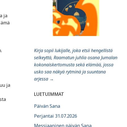
a ja
 Nämä
.
Kirja sopii lukijalle, joka etsii hengellistä
selkeyttä, Raamatun juhlia osana Jumalan
kokonaiskertomusta sekä elämää, jossa
usko saa näkyä rytminä ja suuntana
arjessa
→
uu ja
LUETUIMMAT
sta
Päivän Sana
Perjantai 31.07.2026
Messiaaninen päivän Sana