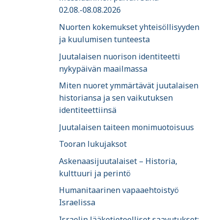
02.08.-08.08.2026
Nuorten kokemukset yhteisöllisyyden
ja kuulumisen tunteesta
Juutalaisen nuorison identiteetti
nykypäivän maailmassa
Miten nuoret ymmärtävät juutalaisen
historiansa ja sen vaikutuksen
identiteettiinsä
Juutalaisen taiteen monimuotoisuus
Tooran lukujaksot
Askenaasijuutalaiset – Historia,
kulttuuri ja perintö
Humanitaarinen vapaaehtoistyö
Israelissa
Israelin lääketieteelliset saavutukset: