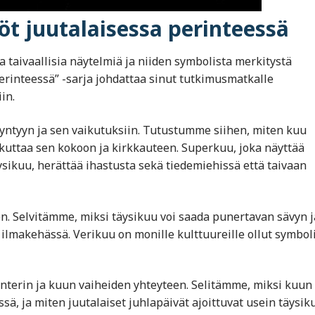
iöt juutalaisessa perinteessä
a taivaallisia näytelmiä ja niiden symbolista merkitystä
perinteessä” -sarja johdattaa sinut tutkimusmatkalle
in.
yyn ja sen vaikutuksiin. Tutustumme siihen, miten kuu
ikuttaa sen kokoon ja kirkkauteen. Superkuu, joka näyttää
sikuu, herättää ihastusta sekä tiedemiehissä että taivaan
. Selvitämme, miksi täysikuu voi saada punertavan sävyn j
 ilmakehässä. Verikuu on monille kulttuureille ollut symbol
terin ja kuun vaiheiden yhteyteen. Selitämme, miksi kuun
ssä, ja miten juutalaiset juhlapäivät ajoittuvat usein täysi