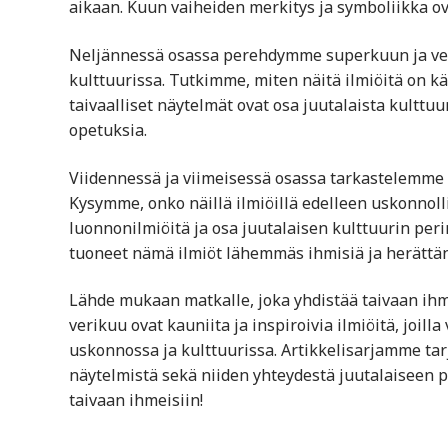
aikaan. Kuun vaiheiden merkitys ja symboliikka ova
Neljännessä osassa perehdymme superkuun ja ver
kulttuurissa. Tutkimme, miten näitä ilmiöitä on käs
taivaalliset näytelmät ovat osa juutalaista kulttuur
opetuksia.
Viidennessä ja viimeisessä osassa tarkastelemme
Kysymme, onko näillä ilmiöillä edelleen uskonnol
luonnonilmiöitä ja osa juutalaisen kulttuurin peri
tuoneet nämä ilmiöt lähemmäs ihmisiä ja herättän
Lähde mukaan matkalle, joka yhdistää taivaan ihme
verikuu ovat kauniita ja inspiroivia ilmiöitä, joil
uskonnossa ja kulttuurissa. Artikkelisarjamme tarj
näytelmistä sekä niiden yhteydestä juutalaiseen
taivaan ihmeisiin!