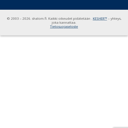
© 2003 – 2026. shalom.fi. Kaikki oikeudet pidätetään .
KESHER™
– yhteys,
joka kannattaa.
Tietosuojaseloste