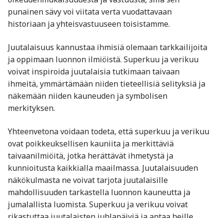
punainen sävy voi viitata verta vuodattavaan
historiaan ja yhteisvastuuseen toisistamme.
Juutalaisuus kannustaa ihmisiä olemaan tarkkailijoita
ja oppimaan luonnon ilmiöistä. Superkuu ja verikuu
voivat inspiroida juutalaisia tutkimaan taivaan
ihmeitä, ymmärtämään niiden tieteellisiä selityksiä ja
näkemään niiden kauneuden ja symbolisen
merkityksen.
Yhteenvetona voidaan todeta, että superkuu ja verikuu
ovat poikkeuksellisen kauniita ja merkittäviä
taivaanilmiöitä, jotka herättävät ihmetystä ja
kunnioitusta kaikkialla maailmassa. Juutalaisuuden
näkökulmasta ne voivat tarjota juutalaisille
mahdollisuuden tarkastella luonnon kauneutta ja
jumalallista luomista. Superkuu ja verikuu voivat
rikastuttaa juutalaisten juhlapäiviä ja antaa heille