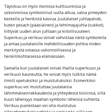
Täysikuu on myös monissa kulttuureissa ja
uskonnoissa symboloinut uutta alkua, valoa pimeyden
keskellä ja henkistä kasvua. Juutalaiset juhlapäivät,
kuten pesach (pääsiäinen) ja lehtimajajuhla (sukkot),
liittyvät uuden alun juhlaan ja kiitollisuuteen.
Superkuu ja verikuu voivat vahvistaa näitä symboleita
ja antaa juutalaisille mahdollisuuden pohtia niiden
merkitystä omassa uskonnollisessa ja
henkilökohtaisessa elämässään.
Samalla kun juutalaiset voivat ihailla superkuun ja
verikuun kauneutta, he voivat myös tulkita nämä
ilmiöt opetuksiksi ja muistutuksiksi. Esimerkiksi
superkuu voi muistuttaa juutalaisia
lähimmäisenrakkaudesta ja yhteydestä toisiinsa, sillä
kuun läheisyys maahan symboloi läheisiä suhteita.
Verikuu puolestaan voi olla muistutus
oikeudenmukaisuudesta ja vastuusta, sillä sen