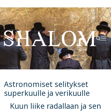
Hyppää
sisältöön
Hae:
Astronomiset selitykset
superkuulle ja verikuulle
Kuun liike radallaan ja sen