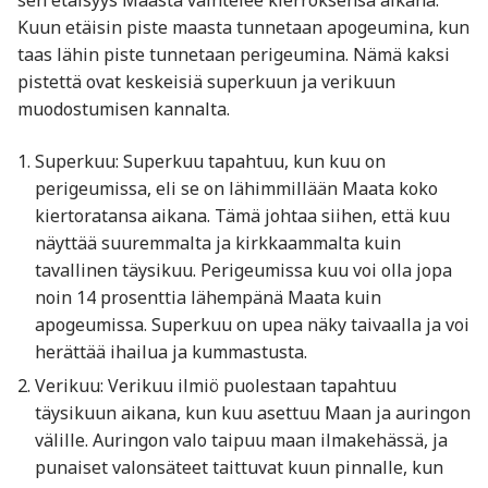
sen etäisyys Maasta vaihtelee kierroksensa aikana.
Kuun etäisin piste maasta tunnetaan apogeumina, kun
taas lähin piste tunnetaan perigeumina. Nämä kaksi
pistettä ovat keskeisiä superkuun ja verikuun
muodostumisen kannalta.
Superkuu: Superkuu tapahtuu, kun kuu on
perigeumissa, eli se on lähimmillään Maata koko
kiertoratansa aikana. Tämä johtaa siihen, että kuu
näyttää suuremmalta ja kirkkaammalta kuin
tavallinen täysikuu. Perigeumissa kuu voi olla jopa
noin 14 prosenttia lähempänä Maata kuin
apogeumissa. Superkuu on upea näky taivaalla ja voi
herättää ihailua ja kummastusta.
Verikuu: Verikuu ilmiö puolestaan tapahtuu
täysikuun aikana, kun kuu asettuu Maan ja auringon
välille. Auringon valo taipuu maan ilmakehässä, ja
punaiset valonsäteet taittuvat kuun pinnalle, kun