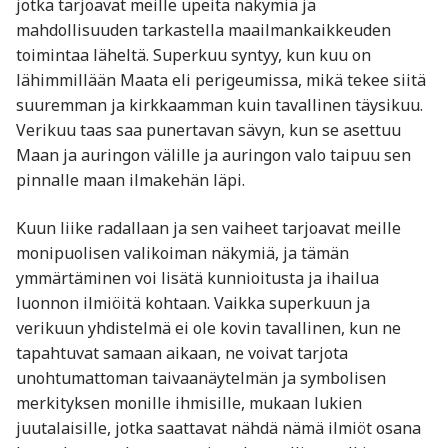
jotka tarjoavat meille upeita näkymiä ja
mahdollisuuden tarkastella maailmankaikkeuden
toimintaa läheltä. Superkuu syntyy, kun kuu on
lähimmillään Maata eli perigeumissa, mikä tekee siitä
suuremman ja kirkkaamman kuin tavallinen täysikuu.
Verikuu taas saa punertavan sävyn, kun se asettuu
Maan ja auringon välille ja auringon valo taipuu sen
pinnalle maan ilmakehän läpi.
Kuun liike radallaan ja sen vaiheet tarjoavat meille
monipuolisen valikoiman näkymiä, ja tämän
ymmärtäminen voi lisätä kunnioitusta ja ihailua
luonnon ilmiöitä kohtaan. Vaikka superkuun ja
verikuun yhdistelmä ei ole kovin tavallinen, kun ne
tapahtuvat samaan aikaan, ne voivat tarjota
unohtumattoman taivaanäytelmän ja symbolisen
merkityksen monille ihmisille, mukaan lukien
juutalaisille, jotka saattavat nähdä nämä ilmiöt osana