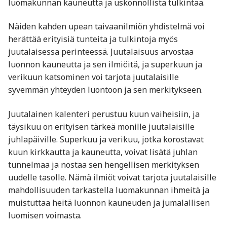
luomakunnan kauneutta ja uskonnollista tulkintaa.
Näiden kahden upean taivaanilmiön yhdistelmä voi
herättää erityisiä tunteita ja tulkintoja myös
juutalaisessa perinteessä. Juutalaisuus arvostaa
luonnon kauneutta ja sen ilmiöitä, ja superkuun ja
verikuun katsominen voi tarjota juutalaisille
syvemmän yhteyden luontoon ja sen merkitykseen.
Juutalainen kalenteri perustuu kuun vaiheisiin, ja
täysikuu on erityisen tärkeä monille juutalaisille
juhlapäiville. Superkuu ja verikuu, jotka korostavat
kuun kirkkautta ja kauneutta, voivat lisätä juhlan
tunnelmaa ja nostaa sen hengellisen merkityksen
uudelle tasolle. Nämä ilmiöt voivat tarjota juutalaisille
mahdollisuuden tarkastella luomakunnan ihmeitä ja
muistuttaa heitä luonnon kauneuden ja jumalallisen
luomisen voimasta.