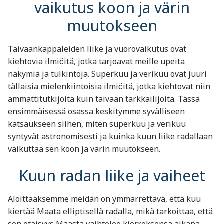
vaikutus koon ja värin
muutokseen
Taivaankappaleiden liike ja vuorovaikutus ovat
kiehtovia ilmiöitä, jotka tarjoavat meille upeita
näkymiä ja tulkintoja. Superkuu ja verikuu ovat juuri
tällaisia mielenkiintoisia ilmiöitä, jotka kiehtovat niin
ammattitutkijoita kuin taivaan tarkkailijoita. Tässä
ensimmäisessä osassa keskitymme syvälliseen
katsaukseen siihen, miten superkuu ja verikuu
syntyvät astronomisesti ja kuinka kuun liike radallaan
vaikuttaa sen koon ja värin muutokseen.
Kuun radan liike ja vaiheet
Aloittaaksemme meidän on ymmärrettävä, että kuu
kiertää Maata elliptisellä radalla, mikä tarkoittaa, että