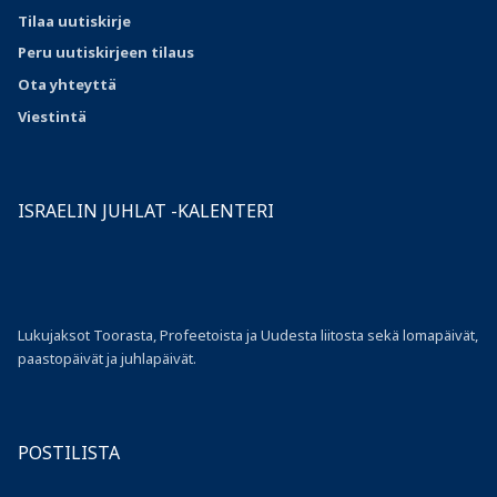
Tilaa uutiskirje
Peru uutiskirjeen tilaus
Ota
yhteyttä
Viestintä
ISRAELIN JUHLAT -KALENTERI
Lukujaksot Toorasta, Profeetoista ja Uudesta liitosta sekä lomapäivät,
paastopäivät ja juhlapäivät.
POSTILISTA