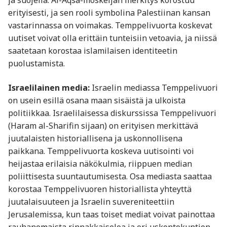
ja suojella. Al-Aqsa-moskeijan merkitys korostuu
erityisesti, ja sen rooli symbolina Palestiinan kansan
vastarinnassa on voimakas. Temppelivuorta koskevat
uutiset voivat olla erittäin tunteisiin vetoavia, ja niissä
saatetaan korostaa islamilaisen identiteetin
puolustamista.
Israelilainen media:
Israelin mediassa Temppelivuori
on usein esillä osana maan sisäistä ja ulkoista
politiikkaa. Israelilaisessa diskurssissa Temppelivuori
(Haram al-Sharifin sijaan) on erityisen merkittävä
juutalaisten historiallisena ja uskonnollisena
paikkana. Temppelivuorta koskeva uutisointi voi
heijastaa erilaisia näkökulmia, riippuen median
poliittisesta suuntautumisesta. Osa mediasta saattaa
korostaa Temppelivuoren historiallista yhteyttä
juutalaisuuteen ja Israelin suvereniteettiin
Jerusalemissa, kun taas toiset mediat voivat painottaa
rauhanomaista rinnakkaiseloa ja eri uskontokuntien