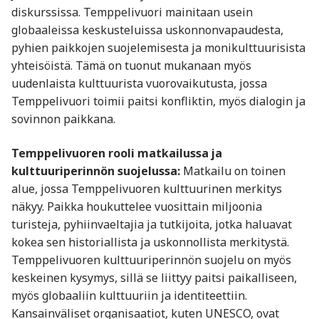
diskurssissa. Temppelivuori mainitaan usein
globaaleissa keskusteluissa uskonnonvapaudesta,
pyhien paikkojen suojelemisesta ja monikulttuurisista
yhteisöistä. Tämä on tuonut mukanaan myös
uudenlaista kulttuurista vuorovaikutusta, jossa
Temppelivuori toimii paitsi konfliktin, myös dialogin ja
sovinnon paikkana.
Temppelivuoren rooli matkailussa ja
kulttuuriperinnön suojelussa:
Matkailu on toinen
alue, jossa Temppelivuoren kulttuurinen merkitys
näkyy. Paikka houkuttelee vuosittain miljoonia
turisteja, pyhiinvaeltajia ja tutkijoita, jotka haluavat
kokea sen historiallista ja uskonnollista merkitystä.
Temppelivuoren kulttuuriperinnön suojelu on myös
keskeinen kysymys, sillä se liittyy paitsi paikalliseen,
myös globaaliin kulttuuriin ja identiteettiin.
Kansainväliset organisaatiot, kuten UNESCO, ovat