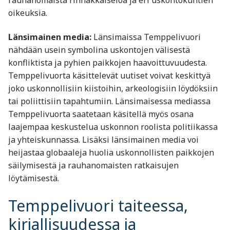
oikeuksia.
Länsimainen media:
Länsimaissa Temppelivuori
nähdään usein symbolina uskontojen välisestä
konfliktista ja pyhien paikkojen haavoittuvuudesta.
Temppelivuorta käsittelevät uutiset voivat keskittyä
joko uskonnollisiin kiistoihin, arkeologisiin löydöksiin
tai poliittisiin tapahtumiin. Länsimaisessa mediassa
Temppelivuorta saatetaan käsitellä myös osana
laajempaa keskustelua uskonnon roolista politiikassa
ja yhteiskunnassa. Lisäksi länsimainen media voi
heijastaa globaaleja huolia uskonnollisten paikkojen
säilymisestä ja rauhanomaisten ratkaisujen
löytämisestä.
Temppelivuori taiteessa,
kirjallisuudessa ja