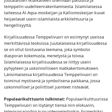
juutalaisten ikiaikaiseen unelmaan paluusta ja
temppelin uudelleenrakentamisesta. Islamilaisessa
taiteessa Al-Aqsa-moskeijan ja Kalliomoskeijan kuvat
heijastavat usein islamilaista arkkitehtuuria ja
hengellisyyttä.
Kirjallisuudessa Temppelivuori on esiintynyt useissa
merkittävissä teoksissa. Juutalaisessa kirjallisuudessa
se on ollut toistuvana teemana, joka symboloi
diasporan kokemusta, menetystä ja toivoa.
Islamilaisessa kirjallisuudessa se liittyy usein
pyhyyteen ja uskonnolliseen matkakertomukseen.
Länsimaisessa kirjallisuudessa Temppelivuori on
toiminut mystisenä ja symbolisena paikkana, jossa
uskonnolliset ja poliittiset juonteet risteävät.
Populaarikulttuurin tulkinnat:
Populaarikulttuurissa
Temppelivuori on löytänyt tiensä niin elokuviin,
televisiosarjoihin kuin videopeleihinkin. Esimerkiksi