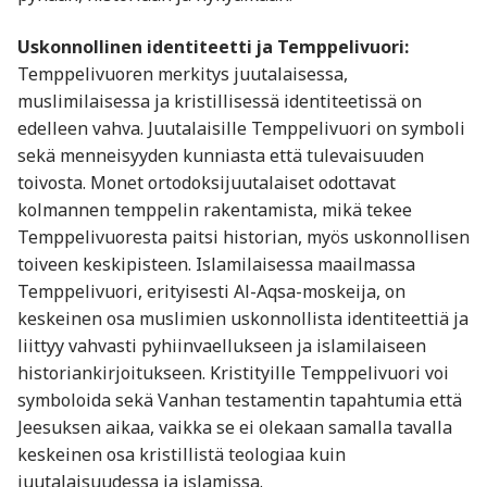
Uskonnollinen identiteetti ja Temppelivuori:
Temppelivuoren merkitys juutalaisessa,
muslimilaisessa ja kristillisessä identiteetissä on
edelleen vahva. Juutalaisille Temppelivuori on symboli
sekä menneisyyden kunniasta että tulevaisuuden
toivosta. Monet ortodoksijuutalaiset odottavat
kolmannen temppelin rakentamista, mikä tekee
Temppelivuoresta paitsi historian, myös uskonnollisen
toiveen keskipisteen. Islamilaisessa maailmassa
Temppelivuori, erityisesti Al-Aqsa-moskeija, on
keskeinen osa muslimien uskonnollista identiteettiä ja
liittyy vahvasti pyhiinvaellukseen ja islamilaiseen
historiankirjoitukseen. Kristityille Temppelivuori voi
symboloida sekä Vanhan testamentin tapahtumia että
Jeesuksen aikaa, vaikka se ei olekaan samalla tavalla
keskeinen osa kristillistä teologiaa kuin
juutalaisuudessa ja islamissa.