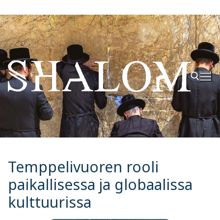
Hyppää
sisältöön
Hae:
Temppelivuoren rooli
paikallisessa ja globaalissa
kulttuurissa