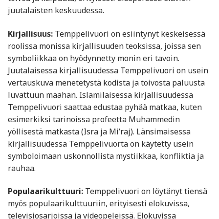
juutalaisten keskuudessa.
Kirjallisuus:
Temppelivuori on esiintynyt keskeisessä
roolissa monissa kirjallisuuden teoksissa, joissa sen
symboliikkaa on hyödynnetty monin eri tavoin.
Juutalaisessa kirjallisuudessa Temppelivuori on usein
vertauskuva menetetystä kodista ja toivosta paluusta
luvattuun maahan. Islamilaisessa kirjallisuudessa
Temppelivuori saattaa edustaa pyhää matkaa, kuten
esimerkiksi tarinoissa profeetta Muhammedin
yöllisestä matkasta (Isra ja Mi’raj). Länsimaisessa
kirjallisuudessa Temppelivuorta on käytetty usein
symboloimaan uskonnollista mystiikkaa, konfliktia ja
rauhaa.
Populaarikulttuuri:
Temppelivuori on löytänyt tiensä
myös populaarikulttuuriin, erityisesti elokuvissa,
televisiosarjoissa ja videopeleissä. Elokuvissa