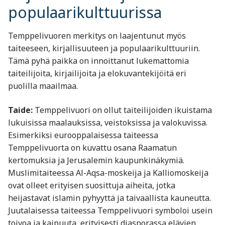
populaarikulttuurissa
Temppelivuoren merkitys on laajentunut myös
taiteeseen, kirjallisuuteen ja populaarikulttuuriin.
Tämä pyhä paikka on innoittanut lukemattomia
taiteilijoita, kirjailijoita ja elokuvantekijöitä eri
puolilla maailmaa.
Taide:
Temppelivuori on ollut taiteilijoiden ikuistama
lukuisissa maalauksissa, veistoksissa ja valokuvissa.
Esimerkiksi eurooppalaisessa taiteessa
Temppelivuorta on kuvattu osana Raamatun
kertomuksia ja Jerusalemin kaupunkinäkymiä.
Muslimitaiteessa Al-Aqsa-moskeija ja Kalliomoskeija
ovat olleet erityisen suosittuja aiheita, jotka
heijastavat islamin pyhyyttä ja taivaallista kauneutta.
Juutalaisessa taiteessa Temppelivuori symboloi usein
toivoa ja kaipuuta, erityisesti diasporassa elävien