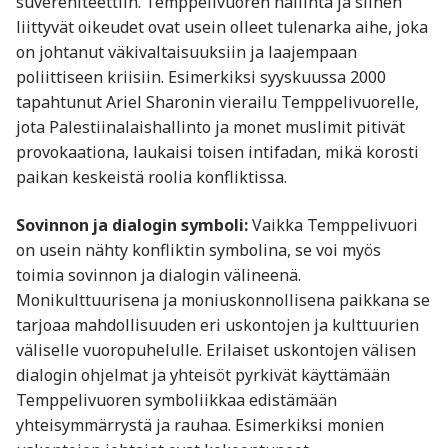
suvereniteettiin. Temppelivuoren hallinta ja siihen
liittyvät oikeudet ovat usein olleet tulenarka aihe, joka
on johtanut väkivaltaisuuksiin ja laajempaan
poliittiseen kriisiin. Esimerkiksi syyskuussa 2000
tapahtunut Ariel Sharonin vierailu Temppelivuorelle,
jota Palestiinalaishallinto ja monet muslimit pitivät
provokaationa, laukaisi toisen intifadan, mikä korosti
paikan keskeistä roolia konfliktissa.
Sovinnon ja dialogin symboli:
Vaikka Temppelivuori
on usein nähty konfliktin symbolina, se voi myös
toimia sovinnon ja dialogin välineenä.
Monikulttuurisena ja moniuskonnollisena paikkana se
tarjoaa mahdollisuuden eri uskontojen ja kulttuurien
väliselle vuoropuhelulle. Erilaiset uskontojen välisen
dialogin ohjelmat ja yhteisöt pyrkivät käyttämään
Temppelivuoren symboliikkaa edistämään
yhteisymmärrystä ja rauhaa. Esimerkiksi monien