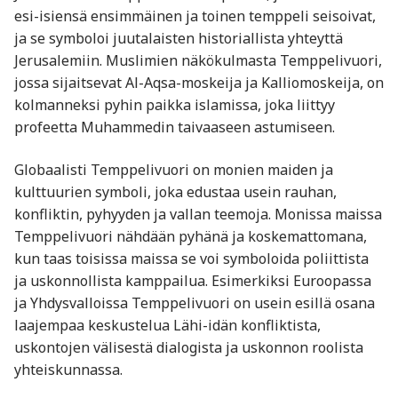
esi-isiensä ensimmäinen ja toinen temppeli seisoivat,
ja se symboloi juutalaisten historiallista yhteyttä
Jerusalemiin. Muslimien näkökulmasta Temppelivuori,
jossa sijaitsevat Al-Aqsa-moskeija ja Kalliomoskeija, on
kolmanneksi pyhin paikka islamissa, joka liittyy
profeetta Muhammedin taivaaseen astumiseen.
Globaalisti Temppelivuori on monien maiden ja
kulttuurien symboli, joka edustaa usein rauhan,
konfliktin, pyhyyden ja vallan teemoja. Monissa maissa
Temppelivuori nähdään pyhänä ja koskemattomana,
kun taas toisissa maissa se voi symboloida poliittista
ja uskonnollista kamppailua. Esimerkiksi Euroopassa
ja Yhdysvalloissa Temppelivuori on usein esillä osana
laajempaa keskustelua Lähi-idän konfliktista,
uskontojen välisestä dialogista ja uskonnon roolista
yhteiskunnassa.