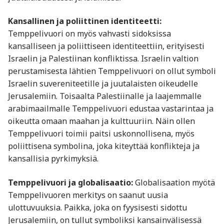
Kansallinen ja poliittinen identiteetti:
Temppelivuori on myös vahvasti sidoksissa
kansalliseen ja poliittiseen identiteettiin, erityisesti
Israelin ja Palestiinan konfliktissa. Israelin valtion
perustamisesta lähtien Temppelivuori on ollut symboli
Israelin suvereniteetille ja juutalaisten oikeudelle
Jerusalemiin. Toisaalta Palestiinalle ja laajemmalle
arabimaailmalle Temppelivuori edustaa vastarintaa ja
oikeutta omaan maahan ja kulttuuriin. Näin ollen
Temppelivuori toimii paitsi uskonnollisena, myös
poliittisena symbolina, joka kiteyttää konflikteja ja
kansallisia pyrkimyksiä.
Temppelivuori ja globalisaatio:
Globalisaation myötä
Temppelivuoren merkitys on saanut uusia
ulottuvuuksia. Paikka, joka on fyysisesti sidottu
Jerusalemiin, on tullut symboliksi kansainvälisessä