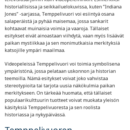
historiallisissa ja seikkailuelokuvissa, kuten ”Indiana
Jones” -sarjassa, Temppelivuori voi esiintyä osana
salaperäistä ja pyhää maisemaa, jossa sankarit
kohtaavat muinaisia voimia ja vaaroja. Tällaiset
esitykset eivät ainoastaan viihdytä, vaan myös lisäävät
paikan mystiikkaa ja sen monimutkaisia merkityksiä
katsojille ympäri maailmaa.
Videopeleissä Temppelivuori voi toimia symbolisena
ympäristönä, jossa pelataan uskonnon ja historian
teemoilla. Nämä esitykset voivat joko vahvistaa
stereotypioita tai tarjota uusia näkökulmia paikan
merkitykseen. On tärkeää huomata, että tällaiset
populaarikulttuurin tuotteet voivat muokata yleisön
käsityksiä Temppelivuoresta ja sen roolista
historiassa ja nykypäivässä.