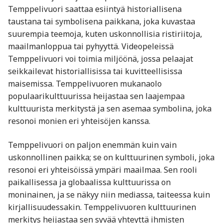
Temppelivuori saattaa esiintyä historiallisena
taustana tai symbolisena paikkana, joka kuvastaa
suurempia teemoja, kuten uskonnollisia ristiriitoja,
maailmanloppua tai pyhyyttä. Videopeleissä
Temppelivuori voi toimia miljöönä, jossa pelaajat
seikkailevat historiallisissa tai kuvitteellisissa
maisemissa. Temppelivuoren mukanaolo
populaarikulttuurissa heijastaa sen laajempaa
kulttuurista merkitystä ja sen asemaa symbolina, joka
resonoi monien eri yhteisöjen kanssa.
Temppelivuori on paljon enemmän kuin vain
uskonnollinen paikka; se on kulttuurinen symboli, joka
resonoi eri yhteisöissä ympäri maailmaa. Sen rooli
paikallisessa ja globaalissa kulttuurissa on
moninainen, ja se näkyy niin mediassa, taiteessa kuin
kirjallisuudessakin. Temppelivuoren kulttuurinen
merkitys heijastaa sen syvää yhteyttä ihmisten