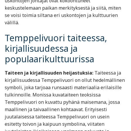
uskontojen johtajat ovat kokoontuneet
keskustelemaan paikan merkityksestä ja siitä, miten
se voisi toimia siltana eri uskontojen ja kulttuurien
välillä.
Temppelivuori taiteessa,
kirjallisuudessa ja
populaarikulttuurissa
Taiteen ja kirjallisuuden heijastuksia:
Taiteessa ja
kirjallisuudessa Temppelivuori on ollut hedelmällinen
symboli, joka tarjoaa runsaasti materiaalia erilaisille
tulkinnoille. Monissa kuvataiteen teoksissa
Temppelivuori on kuvattu pyhänä maisemana, jossa
maallinen ja taivaallinen kohtaavat. Erityisesti
juutalaisessa taiteessa Temppelivuori on usein
esitetty toivon ja kaipuun symbolina, viitaten