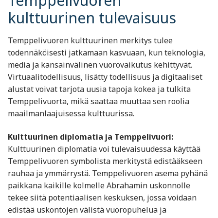
Temppelivuoren
kulttuurinen tulevaisuus
Temppelivuoren kulttuurinen merkitys tulee
todennäköisesti jatkamaan kasvuaan, kun teknologia,
media ja kansainvälinen vuorovaikutus kehittyvät.
Virtuaalitodellisuus, lisätty todellisuus ja digitaaliset
alustat voivat tarjota uusia tapoja kokea ja tulkita
Temppelivuorta, mikä saattaa muuttaa sen roolia
maailmanlaajuisessa kulttuurissa.
Kulttuurinen diplomatia ja Temppelivuori:
Kulttuurinen diplomatia voi tulevaisuudessa käyttää
Temppelivuoren symbolista merkitystä edistääkseen
rauhaa ja ymmärrystä. Temppelivuoren asema pyhänä
paikkana kaikille kolmelle Abrahamin uskonnolle
tekee siitä potentiaalisen keskuksen, jossa voidaan
edistää uskontojen välistä vuoropuhelua ja