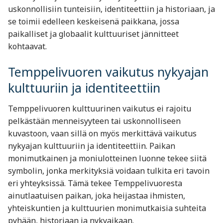
uskonnollisiin tunteisiin, identiteettiin ja historiaan, ja
se toimii edelleen keskeisenä paikkana, jossa
paikalliset ja globaalit kulttuuriset jännitteet
kohtaavat.
Temppelivuoren vaikutus nykyajan
kulttuuriin ja identiteettiin
Temppelivuoren kulttuurinen vaikutus ei rajoitu
pelkästään menneisyyteen tai uskonnolliseen
kuvastoon, vaan sillä on myös merkittävä vaikutus
nykyajan kulttuuriin ja identiteettiin. Paikan
monimutkainen ja moniulotteinen luonne tekee siitä
symbolin, jonka merkityksiä voidaan tulkita eri tavoin
eri yhteyksissä. Tämä tekee Temppelivuoresta
ainutlaatuisen paikan, joka heijastaa ihmisten,
yhteiskuntien ja kulttuurien monimutkaisia suhteita
pyhään, historiaan ja nykyaikaan.