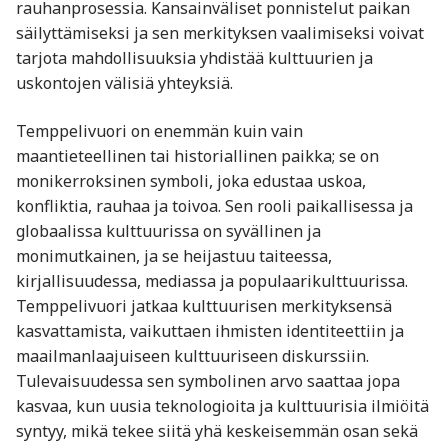
rauhanprosessia. Kansainväliset ponnistelut paikan
säilyttämiseksi ja sen merkityksen vaalimiseksi voivat
tarjota mahdollisuuksia yhdistää kulttuurien ja
uskontojen välisiä yhteyksiä.
Temppelivuori on enemmän kuin vain
maantieteellinen tai historiallinen paikka; se on
monikerroksinen symboli, joka edustaa uskoa,
konfliktia, rauhaa ja toivoa. Sen rooli paikallisessa ja
globaalissa kulttuurissa on syvällinen ja
monimutkainen, ja se heijastuu taiteessa,
kirjallisuudessa, mediassa ja populaarikulttuurissa.
Temppelivuori jatkaa kulttuurisen merkityksensä
kasvattamista, vaikuttaen ihmisten identiteettiin ja
maailmanlaajuiseen kulttuuriseen diskurssiin.
Tulevaisuudessa sen symbolinen arvo saattaa jopa
kasvaa, kun uusia teknologioita ja kulttuurisia ilmiöitä
syntyy, mikä tekee siitä yhä keskeisemmän osan sekä