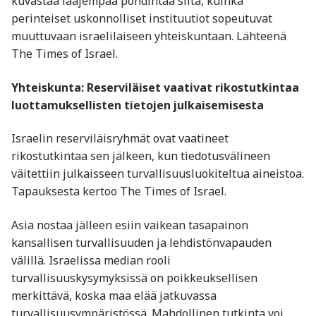
kuvastaa laajempaa pohdintaa siitä, kuinka
perinteiset uskonnolliset instituutiot sopeutuvat
muuttuvaan israelilaiseen yhteiskuntaan. Lähteenä
The Times of Israel.
Yhteiskunta: Reserviläiset vaativat rikostutkintaa
luottamuksellisten tietojen julkaisemisesta
Israelin reserviläisryhmät ovat vaatineet
rikostutkintaa sen jälkeen, kun tiedotusvälineen
väitettiin julkaisseen turvallisuusluokiteltua aineistoa.
Tapauksesta kertoo The Times of Israel.
Asia nostaa jälleen esiin vaikean tasapainon
kansallisen turvallisuuden ja lehdistönvapauden
välillä. Israelissa median rooli
turvallisuuskysymyksissä on poikkeuksellisen
merkittävä, koska maa elää jatkuvassa
turvallisuusympäristössä. Mahdollinen tutkinta voi