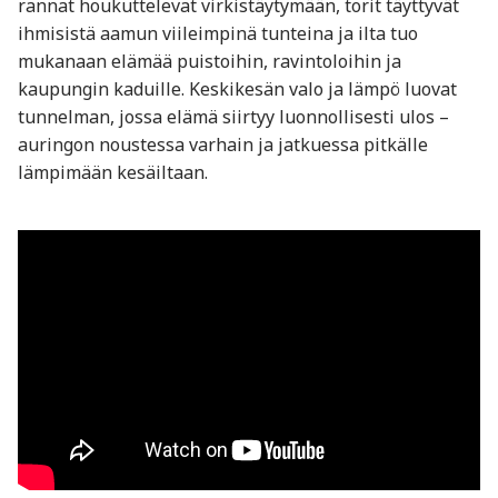
rannat houkuttelevat virkistäytymään, torit täyttyvät
ihmisistä aamun viileimpinä tunteina ja ilta tuo
mukanaan elämää puistoihin, ravintoloihin ja
kaupungin kaduille. Keskikesän valo ja lämpö luovat
tunnelman, jossa elämä siirtyy luonnollisesti ulos –
auringon noustessa varhain ja jatkuessa pitkälle
lämpimään kesäiltaan.