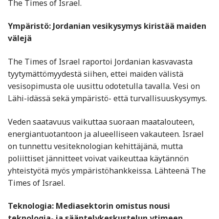
The Times of Israel.
Ympäristö: Jordanian vesikysymys kiristää maiden
välejä
The Times of Israel raportoi Jordanian kasvavasta
tyytymättömyydestä siihen, ettei maiden välistä
vesisopimusta ole uusittu odotetulla tavalla. Vesi on
Lähi-idässä sekä ympäristö- että turvallisuuskysymys.
Veden saatavuus vaikuttaa suoraan maatalouteen,
energiantuotantoon ja alueelliseen vakauteen. Israel
on tunnettu vesiteknologian kehittäjänä, mutta
poliittiset jännitteet voivat vaikeuttaa käytännön
yhteistyötä myös ympäristöhankkeissa. Lähteenä The
Times of Israel.
Teknologia: Mediasektorin omistus nousi
teknologia- ja sääntelykeskustelun ytimeen