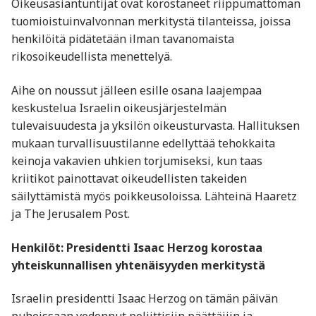
Oikeusasiantuntijat ovat korostaneet riippumattoman
tuomioistuinvalvonnan merkitystä tilanteissa, joissa
henkilöitä pidätetään ilman tavanomaista
rikosoikeudellista menettelyä.
Aihe on noussut jälleen esille osana laajempaa
keskustelua Israelin oikeusjärjestelmän
tulevaisuudesta ja yksilön oikeusturvasta. Hallituksen
mukaan turvallisuustilanne edellyttää tehokkaita
keinoja vakavien uhkien torjumiseksi, kun taas
kriitikot painottavat oikeudellisten takeiden
säilyttämistä myös poikkeusoloissa. Lähteinä Haaretz
ja The Jerusalem Post.
Henkilöt: Presidentti Isaac Herzog korostaa
yhteiskunnallisen yhtenäisyyden merkitystä
Israelin presidentti Isaac Herzog on tämän päivän