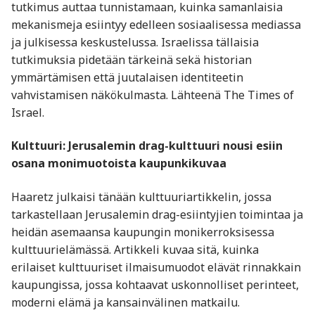
tutkimus auttaa tunnistamaan, kuinka samanlaisia
mekanismeja esiintyy edelleen sosiaalisessa mediassa
ja julkisessa keskustelussa. Israelissa tällaisia
tutkimuksia pidetään tärkeinä sekä historian
ymmärtämisen että juutalaisen identiteetin
vahvistamisen näkökulmasta. Lähteenä The Times of
Israel.
Kulttuuri: Jerusalemin drag-kulttuuri nousi esiin
osana monimuotoista kaupunkikuvaa
Haaretz julkaisi tänään kulttuuriartikkelin, jossa
tarkastellaan Jerusalemin drag-esiintyjien toimintaa ja
heidän asemaansa kaupungin monikerroksisessa
kulttuurielämässä. Artikkeli kuvaa sitä, kuinka
erilaiset kulttuuriset ilmaisumuodot elävät rinnakkain
kaupungissa, jossa kohtaavat uskonnolliset perinteet,
moderni elämä ja kansainvälinen matkailu.