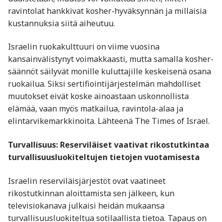
ravintolat hankkivat kosher-hyväksynnän ja millaisia
kustannuksia siitä aiheutuu.
Israelin ruokakulttuuri on viime vuosina
kansainvälistynyt voimakkaasti, mutta samalla kosher-
säännöt säilyvät monille kuluttajille keskeisenä osana
ruokailua. Siksi sertifiointijärjestelmän mahdolliset
muutokset eivät koske ainoastaan uskonnollista
elämää, vaan myös matkailua, ravintola-alaa ja
elintarvikemarkkinoita. Lähteenä The Times of Israel.
Turvallisuus: Reserviläiset vaativat rikostutkintaa
turvallisuusluokiteltujen tietojen vuotamisesta
Israelin reserviläisjärjestöt ovat vaatineet
rikostutkinnan aloittamista sen jälkeen, kun
televisiokanava julkaisi heidän mukaansa
turvallisuusluokiteltua sotilaallista tietoa. Tapaus on