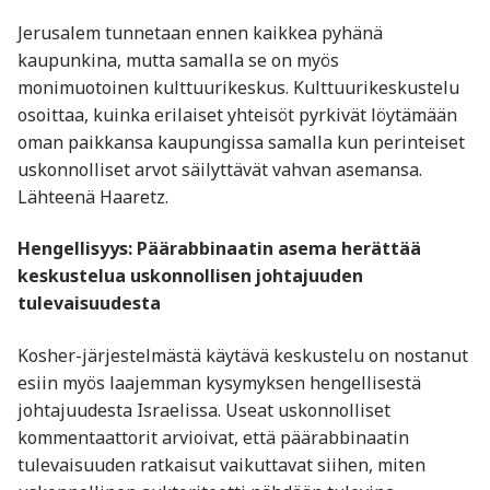
Jerusalem tunnetaan ennen kaikkea pyhänä
kaupunkina, mutta samalla se on myös
monimuotoinen kulttuurikeskus. Kulttuurikeskustelu
osoittaa, kuinka erilaiset yhteisöt pyrkivät löytämään
oman paikkansa kaupungissa samalla kun perinteiset
uskonnolliset arvot säilyttävät vahvan asemansa.
Lähteenä Haaretz.
Hengellisyys: Päärabbinaatin asema herättää
keskustelua uskonnollisen johtajuuden
tulevaisuudesta
Kosher-järjestelmästä käytävä keskustelu on nostanut
esiin myös laajemman kysymyksen hengellisestä
johtajuudesta Israelissa. Useat uskonnolliset
kommentaattorit arvioivat, että päärabbinaatin
tulevaisuuden ratkaisut vaikuttavat siihen, miten