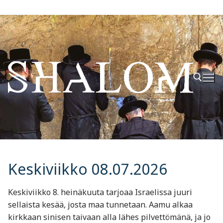
Hyppää
sisältöön
Hae:
Keskiviikko 08.07.2026
Keskiviikko 8. heinäkuuta tarjoaa Israelissa juuri
sellaista kesää, josta maa tunnetaan. Aamu alkaa
kirkkaan sinisen taivaan alla lähes pilvettömänä, ja jo