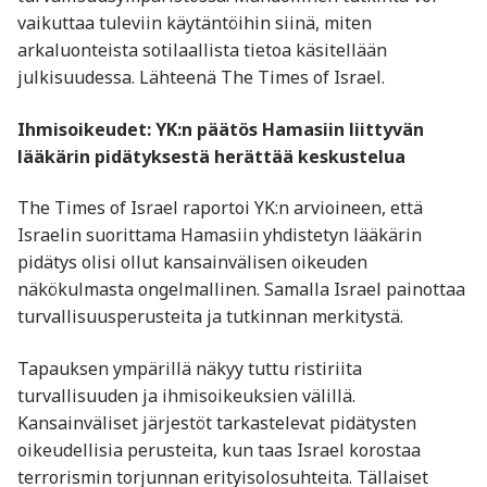
vaikuttaa tuleviin käytäntöihin siinä, miten
arkaluonteista sotilaallista tietoa käsitellään
julkisuudessa. Lähteenä The Times of Israel.
Ihmisoikeudet: YK:n päätös Hamasiin liittyvän
lääkärin pidätyksestä herättää keskustelua
The Times of Israel raportoi YK:n arvioineen, että
Israelin suorittama Hamasiin yhdistetyn lääkärin
pidätys olisi ollut kansainvälisen oikeuden
näkökulmasta ongelmallinen. Samalla Israel painottaa
turvallisuusperusteita ja tutkinnan merkitystä.
Tapauksen ympärillä näkyy tuttu ristiriita
turvallisuuden ja ihmisoikeuksien välillä.
Kansainväliset järjestöt tarkastelevat pidätysten
oikeudellisia perusteita, kun taas Israel korostaa
terrorismin torjunnan erityisolosuhteita. Tällaiset