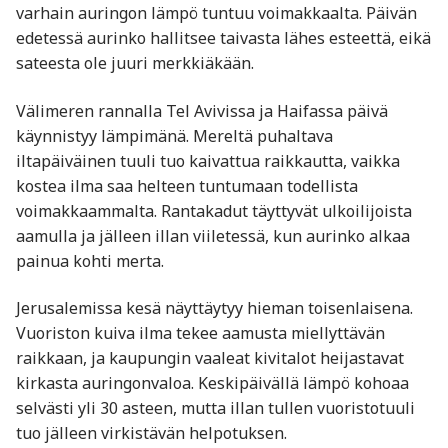
varhain auringon lämpö tuntuu voimakkaalta. Päivän
edetessä aurinko hallitsee taivasta lähes esteettä, eikä
sateesta ole juuri merkkiäkään.
Välimeren rannalla Tel Avivissa ja Haifassa päivä
käynnistyy lämpimänä. Mereltä puhaltava
iltapäiväinen tuuli tuo kaivattua raikkautta, vaikka
kostea ilma saa helteen tuntumaan todellista
voimakkaammalta. Rantakadut täyttyvät ulkoilijoista
aamulla ja jälleen illan viiletessä, kun aurinko alkaa
painua kohti merta.
Jerusalemissa kesä näyttäytyy hieman toisenlaisena.
Vuoriston kuiva ilma tekee aamusta miellyttävän
raikkaan, ja kaupungin vaaleat kivitalot heijastavat
kirkasta auringonvaloa. Keskipäivällä lämpö kohoaa
selvästi yli 30 asteen, mutta illan tullen vuoristotuuli
tuo jälleen virkistävän helpotuksen.