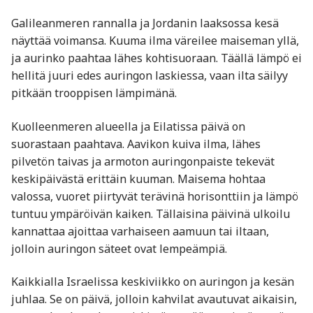
Galileanmeren rannalla ja Jordanin laaksossa kesä
näyttää voimansa. Kuuma ilma väreilee maiseman yllä,
ja aurinko paahtaa lähes kohtisuoraan. Täällä lämpö ei
hellitä juuri edes auringon laskiessa, vaan ilta säilyy
pitkään trooppisen lämpimänä.
Kuolleenmeren alueella ja Eilatissa päivä on
suorastaan paahtava. Aavikon kuiva ilma, lähes
pilvetön taivas ja armoton auringonpaiste tekevät
keskipäivästä erittäin kuuman. Maisema hohtaa
valossa, vuoret piirtyvät terävinä horisonttiin ja lämpö
tuntuu ympäröivän kaiken. Tällaisina päivinä ulkoilu
kannattaa ajoittaa varhaiseen aamuun tai iltaan,
jolloin auringon säteet ovat lempeämpiä.
Kaikkialla Israelissa keskiviikko on auringon ja kesän
juhlaa. Se on päivä, jolloin kahvilat avautuvat aikaisin,