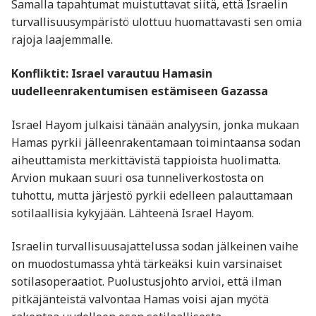
Samalla tapahtumat muistuttavat siitä, että Israelin
turvallisuusympäristö ulottuu huomattavasti sen omia
rajoja laajemmalle.
Konfliktit: Israel varautuu Hamasin
uudelleenrakentumisen estämiseen Gazassa
Israel Hayom julkaisi tänään analyysin, jonka mukaan
Hamas pyrkii jälleenrakentamaan toimintaansa sodan
aiheuttamista merkittävistä tappioista huolimatta.
Arvion mukaan suuri osa tunneliverkostosta on
tuhottu, mutta järjestö pyrkii edelleen palauttamaan
sotilaallisia kykyjään. Lähteenä Israel Hayom.
Israelin turvallisuusajattelussa sodan jälkeinen vaihe
on muodostumassa yhtä tärkeäksi kuin varsinaiset
sotilasoperaatiot. Puolustusjohto arvioi, että ilman
pitkäjänteistä valvontaa Hamas voisi ajan myötä