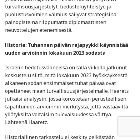
turvallisuusjärjestelyt, tiedusteluyhteistyö ja
puolustusvoimien valmius säilyvät strategisina
painopisteinä riippumatta diplomaattisten
neuvottelujen etenemisestä.
Historia: Tuhannen päivän rajapyykki käynnistää
uuden arvioinnin lokakuun 2023 sodasta
Israelin tiedotusvälineissä on tällä viikolla jatkunut
keskustelu siitä, mitä lokakuun 2023 hyökkäyksestä
alkaneen sodan ensimmäiset tuhat päivää ovat
opettaneet maan turvallisuusjärjestelmälle. Haaretz
julkaisi analyysin, jossa korostetaan perusteellisen
tapahtumien arvioinnin merkitystä, jotta vastaavilta
yllätyksiltä voitaisiin tulevaisuudessa välttyä.
Lähteenä Haaretz.
Historiallinen tarkastelu ei keskity pelkästään