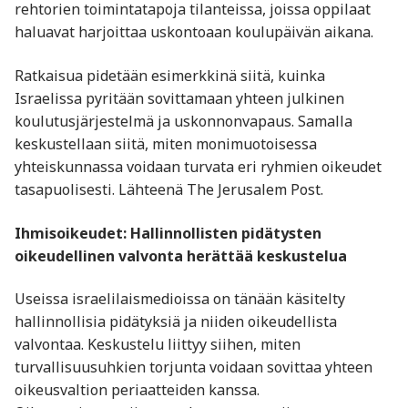
rehtorien toimintatapoja tilanteissa, joissa oppilaat
haluavat harjoittaa uskontoaan koulupäivän aikana.
Ratkaisua pidetään esimerkkinä siitä, kuinka
Israelissa pyritään sovittamaan yhteen julkinen
koulutusjärjestelmä ja uskonnonvapaus. Samalla
keskustellaan siitä, miten monimuotoisessa
yhteiskunnassa voidaan turvata eri ryhmien oikeudet
tasapuolisesti. Lähteenä The Jerusalem Post.
Ihmisoikeudet: Hallinnollisten pidätysten
oikeudellinen valvonta herättää keskustelua
Useissa israelilaismedioissa on tänään käsitelty
hallinnollisia pidätyksiä ja niiden oikeudellista
valvontaa. Keskustelu liittyy siihen, miten
turvallisuusuhkien torjunta voidaan sovittaa yhteen
oikeusvaltion periaatteiden kanssa.