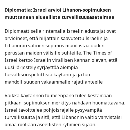
Diplomatia: Israel arvioi Libanon-sopimuksen
muuttaneen alueellista turvallisuusasetelmaa
Diplomaattisella rintamalla Israelin edustajat ovat
arvioineet, että hiljattain saavutettu Israelin ja
Libanonin välinen sopimus muodostaa uuden
perustan maiden välisille suhteille. The Times of
Israel kertoo Israelin virallisen kannan olevan, että
uusi järjestely syrjäyttää aiempia
turvallisuuspoliittisia käytäntöjä ja luo
mahdollisuuden vakaammalle rajatilanteelle.
Vaikka käytännön toimeenpano tulee kestämään
pitkään, sopimuksen merkitys nähdään huomattavana.
Israel tavoittelee pohjoisrajalle pysyvämpää
turvallisuutta ja sitä, että Libanonin valtio vahvistaisi
omaa rooliaan aseellisten ryhmien sijaan.