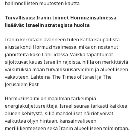
hallinnollisten muutosten kautta.
Turvallisuus: Iranin toimet Hormuzinsalmessa
lisäävät Israelin strategista huolta
Iranin kerrotaan avanneen tulen kahta kaupallista
alusta kohti Hormuzinsalmessa, mikä on nostanut
jännitteitä koko Lähi-idässä. Vaikka tapahtumat
sijoittuvat kauas Israelin rajoista, niillä on merkittäviä
vaikutuksia maan turvallisuusarvioihin ja alueelliseen
vakauteen. Lähteinä The Times of Israel ja The
Jerusalem Post.
Hormuzinsalmi on maailman tärkeimpiä
energiakuljetusreittejä. Israel seuraa tarkasti kaikkea
alueen kehitystä, sillä mahdolliset häiriöt voivat
vaikuttaa öljyn hintaan, kansainväliseen
meriliikenteeseen sekä Iranin alueelliseen toimintaan.