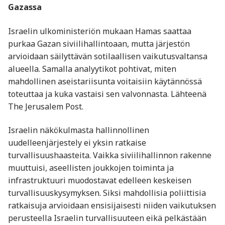
Gazassa
Israelin ulkoministeriön mukaan Hamas saattaa
purkaa Gazan siviilihallintoaan, mutta järjestön
arvioidaan säilyttävän sotilaallisen vaikutusvaltansa
alueella. Samalla analyytikot pohtivat, miten
mahdollinen aseistariisunta voitaisiin käytännössä
toteuttaa ja kuka vastaisi sen valvonnasta. Lähteenä
The Jerusalem Post.
Israelin näkökulmasta hallinnollinen
uudelleenjärjestely ei yksin ratkaise
turvallisuushaasteita. Vaikka siviilihallinnon rakenne
muuttuisi, aseellisten joukkojen toiminta ja
infrastruktuuri muodostavat edelleen keskeisen
turvallisuuskysymyksen. Siksi mahdollisia poliittisia
ratkaisuja arvioidaan ensisijaisesti niiden vaikutuksen
perusteella Israelin turvallisuuteen eikä pelkästään