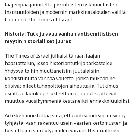
laajempaa jännitettä perinteisten uskonnollisten
instituutioiden ja modernin markkinatalouden välillä.
Lähteenä The Times of Israel.
Historia: Tutkija avaa vanhan antisemitistisen
myytin historialliset juuret
The Times of Israel julkaisi tänään laajan
haastattelun, jossa historiantutkija tarkastelee
Yhdysvaltoihin muuttaneisiin juutalaisiin
kohdistunutta vanhaa väitettä, jonka mukaan he
olisivat olleet tuhopolttojen aiheuttajia. Tutkimus
osoittaa, kuinka perusteettomat huhut saattoivat
muuttua vuosikymmeniä kestäneiksi ennakkoluuloiksi.
Artikkeli muistuttaa siitä, että antisemitismi ei synny
tyhjästä, vaan rakentuu usein väärien kertomusten ja
toistettujen stereotypioiden varaan. Historiallinen