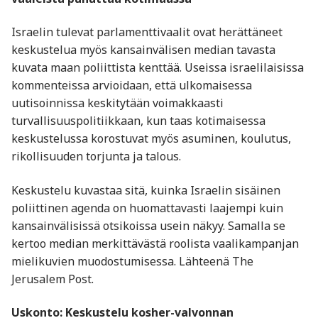
Israelin tulevat parlamenttivaalit ovat herättäneet
keskustelua myös kansainvälisen median tavasta
kuvata maan poliittista kenttää. Useissa israelilaisissa
kommenteissa arvioidaan, että ulkomaisessa
uutisoinnissa keskitytään voimakkaasti
turvallisuuspolitiikkaan, kun taas kotimaisessa
keskustelussa korostuvat myös asuminen, koulutus,
rikollisuuden torjunta ja talous.
Keskustelu kuvastaa sitä, kuinka Israelin sisäinen
poliittinen agenda on huomattavasti laajempi kuin
kansainvälisissä otsikoissa usein näkyy. Samalla se
kertoo median merkittävästä roolista vaalikampanjan
mielikuvien muodostumisessa. Lähteenä The
Jerusalem Post.
Uskonto: Keskustelu kosher-valvonnan