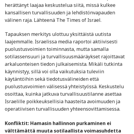
herättänyt laajaa keskustelua siitä, missä kulkee
kansallisen turvallisuuden ja lehdistönvapauden
välinen raja. Lähteenä The Times of Israel.
Tapauksen merkitys ulottuu yksittäistä uutista
laajemmalle. Israelissa media raportoi aktiivisesti
puolustusvoimien toiminnasta, mutta samalla
sotilassensuuri ja turvallisuusmääräykset rajoittavat
arkaluonteisen tiedon julkaisemista. Mikäli tutkinta
käynnistyy, sillä voi olla vaikutuksia tuleviin
käytäntöihin sekä tiedotusvälineiden että
puolustusvoimien välisessä yhteistyössä. Keskustelu
osoittaa, kuinka jatkuva turvallisuustilanne asettaa
Israelille poikkeuksellisia haasteita avoimuuden ja
operatiivisen turvallisuuden yhteensovittamisessa.
Konfliktit: Hamasin hallinnon purkaminen ei
välttämättä muuta sotilaallista voimasuhdetta