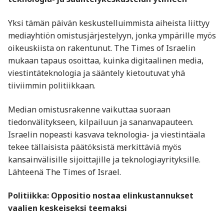
Yksi tämän päivän keskustelluimmista aiheista liittyy
mediayhtiön omistusjärjestelyyn, jonka ympärille myös
oikeuskiista on rakentunut. The Times of Israelin
mukaan tapaus osoittaa, kuinka digitaalinen media,
viestintäteknologia ja sääntely kietoutuvat yhä
tiiviimmin politiikkaan.
Median omistusrakenne vaikuttaa suoraan
tiedonvälitykseen, kilpailuun ja sananvapauteen.
Israelin nopeasti kasvava teknologia- ja viestintäala
tekee tällaisista päätöksistä merkittäviä myös
kansainvälisille sijoittajille ja teknologiayrityksille.
Lähteenä The Times of Israel.
Politiikka: Oppositio nostaa elinkustannukset
vaalien keskeiseksi teemaksi