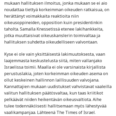
mukaan hallituksen ilmoitus, jonka mukaan se ei aio
noudattaa tiettyä korkeimman oikeuden ratkaisua, on
herättänyt voimakkaita reaktioita niin
oikeusoppineiden, opposition kuin presidentinkin
taholta. Samalla Knessetissä etenee lakihankkeita,
jotka muuttaisivat oikeuskanslerin toimivaltaa ja
hallituksen suhdetta oikeudelliseen valvontaan.
Kyse ei ole vain yksittäisestä lakimuutoksesta, vaan
laajemmasta keskustelusta siitä, miten vallanjako
Israelissa toimii. Maalla ei ole varsinaista kirjallista
perustuslakia, joten korkeimman oikeuden asema on
ollut keskeinen hallinnon laillisuuden valvojana.
Kannattajien mukaan uudistukset vahvistavat vaaleilla
valitun hallituksen päätösvaltaa, kun taas kriitikot
pelkäävät niiden heikentävän oikeusvaltiota. Aihe
tulee todennäköisesti hallitsemaan myös lähestyvää
vaalikampanjaa. Lähteenä The Times of Israel.