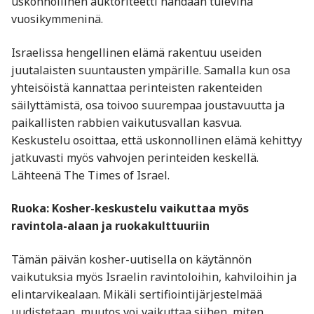
uskonnollinen auktoriteetti nähdään tulevina
vuosikymmeninä.
Israelissa hengellinen elämä rakentuu useiden
juutalaisten suuntausten ympärille. Samalla kun osa
yhteisöistä kannattaa perinteisten rakenteiden
säilyttämistä, osa toivoo suurempaa joustavuutta ja
paikallisten rabbien vaikutusvallan kasvua.
Keskustelu osoittaa, että uskonnollinen elämä kehittyy
jatkuvasti myös vahvojen perinteiden keskellä.
Lähteenä The Times of Israel.
Ruoka: Kosher-keskustelu vaikuttaa myös
ravintola-alaan ja ruokakulttuuriin
Tämän päivän kosher-uutisella on käytännön
vaikutuksia myös Israelin ravintoloihin, kahviloihin ja
elintarvikealaan. Mikäli sertifiointijärjestelmää
uudistetaan, muutos voi vaikuttaa siihen, miten