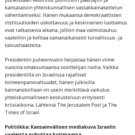
puheissaan vedonnut poliittisiin päättäjiin ja
kansalaisiin yhteiskunnallisen vastakkainasettelun
vähentämiseksi. Hänen mukaansa demokraattisten
instituutioiden uskottavuus ja keskinäinen luottamus
ovat ratkaisevia aikana, jolloin maa valmistautuu
vaaleihin ja kohtaa samanaikaisesti turvallisuus- ja
taloushaasteita.
Presidentin puheenvuoro heijastaa hänen viime
vuosina omaksumaansa sovittelijan roolia. Vaikka
presidentillä on Israelissa rajalliset
toimeenpanovaltuudet, hänen julkisilla
kannanotoillaan on usein merkittävä vaikutus
yhteiskunnalliseen keskusteluun erityisesti
kriisiaikoina. Lähteinä The Jerusalem Post ja The
Times of Israel.
Politiikka: Kansainvälinen mediakuva Israelin
vaaleista puhuttaa kotimaassa