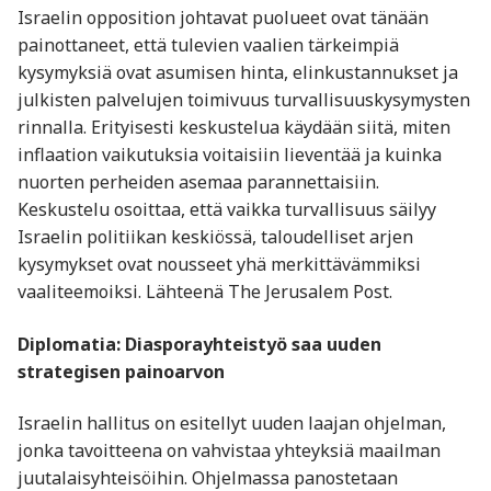
Israelin opposition johtavat puolueet ovat tänään
painottaneet, että tulevien vaalien tärkeimpiä
kysymyksiä ovat asumisen hinta, elinkustannukset ja
julkisten palvelujen toimivuus turvallisuuskysymysten
rinnalla. Erityisesti keskustelua käydään siitä, miten
inflaation vaikutuksia voitaisiin lieventää ja kuinka
nuorten perheiden asemaa parannettaisiin.
Keskustelu osoittaa, että vaikka turvallisuus säilyy
Israelin politiikan keskiössä, taloudelliset arjen
kysymykset ovat nousseet yhä merkittävämmiksi
vaaliteemoiksi. Lähteenä The Jerusalem Post.
Diplomatia: Diasporayhteistyö saa uuden
strategisen painoarvon
Israelin hallitus on esitellyt uuden laajan ohjelman,
jonka tavoitteena on vahvistaa yhteyksiä maailman
juutalaisyhteisöihin. Ohjelmassa panostetaan