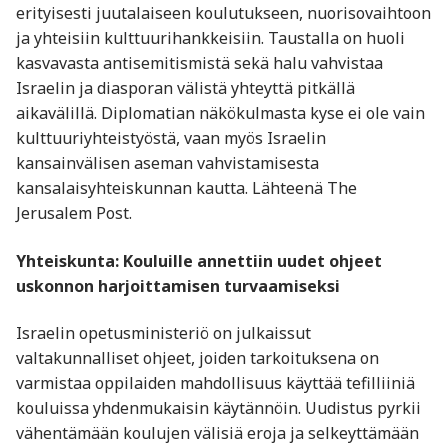
erityisesti juutalaiseen koulutukseen, nuorisovaihtoon
ja yhteisiin kulttuurihankkeisiin. Taustalla on huoli
kasvavasta antisemitismistä sekä halu vahvistaa
Israelin ja diasporan välistä yhteyttä pitkällä
aikavälillä. Diplomatian näkökulmasta kyse ei ole vain
kulttuuriyhteistyöstä, vaan myös Israelin
kansainvälisen aseman vahvistamisesta
kansalaisyhteiskunnan kautta. Lähteenä The
Jerusalem Post.
Yhteiskunta: Kouluille annettiin uudet ohjeet
uskonnon harjoittamisen turvaamiseksi
Israelin opetusministeriö on julkaissut
valtakunnalliset ohjeet, joiden tarkoituksena on
varmistaa oppilaiden mahdollisuus käyttää tefilliiniä
kouluissa yhdenmukaisin käytännöin. Uudistus pyrkii
vähentämään koulujen välisiä eroja ja selkeyttämään