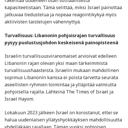
rakentaa uudelleen osan sotilaallisesta
kapasiteetistaan. Tämä selittää, miksi Israel painottaa
jatkuvaa tiedustelua ja nopeaa reagointikykyä myös
aktiivisten taistelujen vähennyttyä.
Turvallisuus: Libanonin pohjoisrajan turvallisuus
pysyy puolustusjohdon keskeisenä painopisteenä
Israelin turvallisuusviranomaiset arvioivat edelleen
Libanonin rajan olevan yksi maan tärkeimmistä
turvallisuushaasteista. Israelin mukaan mahdollinen
sopimus Libanonin kanssa ei poista tarvetta seurata
aseellisten ryhmien toimintaa ja ylläpitää valmiutta
pohjoisella rajalla. Lähteinä The Times of Israel ja
Israel Hayom.
Lokakuun 2023 jälkeen Israel on korostanut, ettei se
halua uudenlaisen yllätyshyökkäyksen mahdollisuutta
yhdelläkään rajallaan. Tämän vuoksi pohjoisen