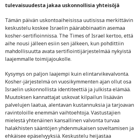
tulevaisuudesta jakaa uskonnollisia yhteisöjä
Tämän päivän uskontoaiheisissa uutisissa merkittävin
keskustelu koskee Israelin päärabbinaatin asemaa
kosher-sertifioinnissa. The Times of Israel kertoo, että
aihe nousi jälleen esiin sen jälkeen, kun pohdittiin
mahdollisuutta avata sertifiointijärjestelmää nykyistä
laajemmalle toimijajoukolle.
Kysymys on paljon laajempi kuin elintarvikevalvonta.
Kosher-järjestelmä on vuosikymmenten ajan ollut osa
Israelin uskonnollista identiteettiä ja julkista elämää.
Muutoksen kannattajat uskovat kilpailun lisäävän
palvelujen laatua, alentavan kustannuksia ja tarjoavan
ravintoloille enemmän vaihtoehtoja. Vastustajien
mielestä yhtenäinen kansallinen valvonta turvaa
halakhisten sääntöjen yhdenmukaisen soveltamisen ja
ehkäisee epäselvyyksiä. Keskustelu heijastaa