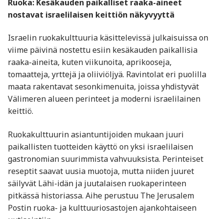
Ruoka: Kesäkauden paikalliset raaka-aineet
nostavat israelilaisen keittiön näkyvyyttä
Israelin ruokakulttuuria käsittelevissä julkaisuissa on
viime päivinä nostettu esiin kesäkauden paikallisia
raaka-aineita, kuten viikunoita, aprikooseja,
tomaatteja, yrttejä ja oliiviöljyä. Ravintolat eri puolilla
maata rakentavat sesonkimenuita, joissa yhdistyvät
Välimeren alueen perinteet ja moderni israelilainen
keittiö.
Ruokakulttuurin asiantuntijoiden mukaan juuri
paikallisten tuotteiden käyttö on yksi israelilaisen
gastronomian suurimmista vahvuuksista. Perinteiset
reseptit saavat uusia muotoja, mutta niiden juuret
säilyvät Lähi-idän ja juutalaisen ruokaperinteen
pitkässä historiassa. Aihe perustuu The Jerusalem
Postin ruoka- ja kulttuuriosastojen ajankohtaiseen