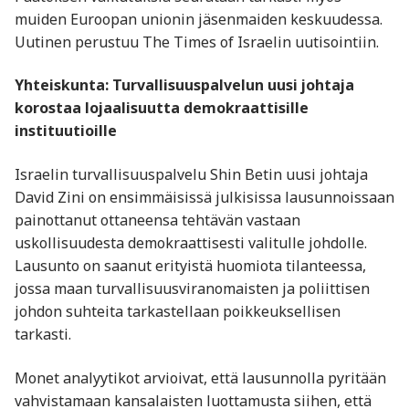
muiden Euroopan unionin jäsenmaiden keskuudessa.
Uutinen perustuu The Times of Israelin uutisointiin.
Yhteiskunta: Turvallisuuspalvelun uusi johtaja
korostaa lojaalisuutta demokraattisille
instituutioille
Israelin turvallisuuspalvelu Shin Betin uusi johtaja
David Zini on ensimmäisissä julkisissa lausunnoissaan
painottanut ottaneensa tehtävän vastaan
uskollisuudesta demokraattisesti valitulle johdolle.
Lausunto on saanut erityistä huomiota tilanteessa,
jossa maan turvallisuusviranomaisten ja poliittisen
johdon suhteita tarkastellaan poikkeuksellisen
tarkasti.
Monet analyytikot arvioivat, että lausunnolla pyritään
vahvistamaan kansalaisten luottamusta siihen, että