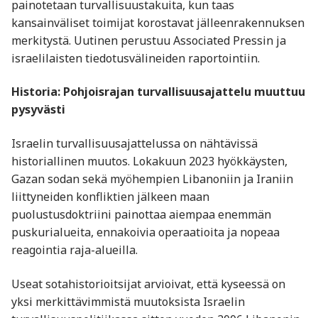
painotetaan turvallisuustakuita, kun taas
kansainväliset toimijat korostavat jälleenrakennuksen
merkitystä. Uutinen perustuu Associated Pressin ja
israelilaisten tiedotusvälineiden raportointiin.
Historia: Pohjoisrajan turvallisuusajattelu muuttuu
pysyvästi
Israelin turvallisuusajattelussa on nähtävissä
historiallinen muutos. Lokakuun 2023 hyökkäysten,
Gazan sodan sekä myöhempien Libanoniin ja Iraniin
liittyneiden konfliktien jälkeen maan
puolustusdoktriini painottaa aiempaa enemmän
puskurialueita, ennakoivia operaatioita ja nopeaa
reagointia raja-alueilla.
Useat sotahistorioitsijat arvioivat, että kyseessä on
yksi merkittävimmistä muutoksista Israelin