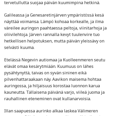
tervetullutta suojaa päivän kuumimpina hetkinä.
Galileassa ja Genesaretinjärven ympäristössä kesä
näyttää voimansa. Lämpö kohoaa korkealle, ja ilma
väreilee auringon paahtaessa peltoja, viinitarhoja ja
oliivilehtoja. Järven rannalla kevyt tuulenvire tuo
hetkellisen helpotuksen, mutta päivän yleissävy on
selvästi kuuma.
Etelässä Negevin autiomaa ja Kuolleenmeren seutu
elävät omaa kesärytmiään. Kuumuus on lähes
pysähtynyttä, taivas on syvän sininen eikä
pilvenhattaraakaan näy. Aavikon maisema hohtaa
auringossa, ja hiljaisuus korostaa luonnon karua
kauneutta. Tällaisena päivänä varjo, viileä juoma ja
rauhallinen eteneminen ovat kullanarvoisia.
Illan saapuessa aurinko alkaa laskea Välimeren