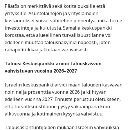
Päätös on merkittävä sekä kotitalouksille että
yrityksille. Asuntolainojen ja yrityslainojen
kustannukset voivat vähitellen pienentyä, mikä tukee
investointeja ja kulutusta. Samalla keskuspankki
korostaa, että alueellinen turvallisuustilanne voi
edelleen muuttaa talousnäkymiä nopeasti, joten
rahapolitiikkaa jatketaan varovaisesti.
Talous: Keskuspankki arvioi talouskasvun
vahvistuvan vuosina 2026–2027
Israelin keskuspankki arvioi maan talouden kasvavan
noin neljä prosenttia vuonna 2026 ja kiihtyvän
edelleen vuonna 2027. Ennuste perustuu oletukseen,
että turvallisuustilanne pysyy vakaampana kuin
alkuvuonna ja kotimainen kysyntä vahvistuu.
Talousasiantuntijoiden mukaan Israelin vahvuuksia