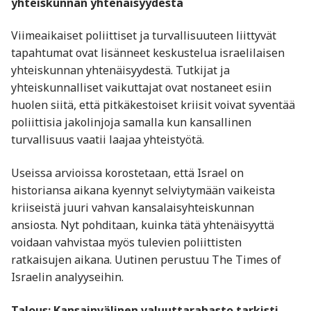
yhteiskunnan yhtenäisyydestä
Viimeaikaiset poliittiset ja turvallisuuteen liittyvät
tapahtumat ovat lisänneet keskustelua israelilaisen
yhteiskunnan yhtenäisyydestä. Tutkijat ja
yhteiskunnalliset vaikuttajat ovat nostaneet esiin
huolen siitä, että pitkäkestoiset kriisit voivat syventää
poliittisia jakolinjoja samalla kun kansallinen
turvallisuus vaatii laajaa yhteistyötä.
Useissa arvioissa korostetaan, että Israel on
historiansa aikana kyennyt selviytymään vaikeista
kriiseistä juuri vahvan kansalaisyhteiskunnan
ansiosta. Nyt pohditaan, kuinka tätä yhtenäisyyttä
voidaan vahvistaa myös tulevien poliittisten
ratkaisujen aikana. Uutinen perustuu The Times of
Israelin analyyseihin.
Talous: Kansainvälinen valuuttarahasto tarkisti