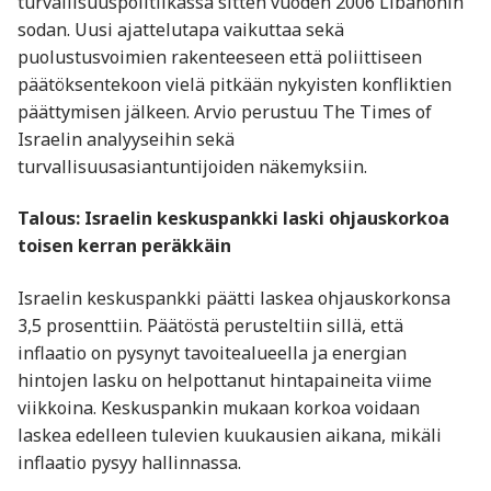
turvallisuuspolitiikassa sitten vuoden 2006 Libanonin
sodan. Uusi ajattelutapa vaikuttaa sekä
puolustusvoimien rakenteeseen että poliittiseen
päätöksentekoon vielä pitkään nykyisten konfliktien
päättymisen jälkeen. Arvio perustuu The Times of
Israelin analyyseihin sekä
turvallisuusasiantuntijoiden näkemyksiin.
Talous: Israelin keskuspankki laski ohjauskorkoa
toisen kerran peräkkäin
Israelin keskuspankki päätti laskea ohjauskorkonsa
3,5 prosenttiin. Päätöstä perusteltiin sillä, että
inflaatio on pysynyt tavoitealueella ja energian
hintojen lasku on helpottanut hintapaineita viime
viikkoina. Keskuspankin mukaan korkoa voidaan
laskea edelleen tulevien kuukausien aikana, mikäli
inflaatio pysyy hallinnassa.