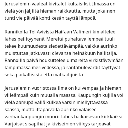
Jerusalemin vaaleat kivitalot kultaisiksi. Ilmassa on
vielä yön jäljiltä hieman raikkautta, mutta jokainen
tunti vie päivää kohti kesän täyttä lämpöä.
Rannikolla Tel Avivista Haifaan Välimeri kimaltelee
lähes peilityynenä. Mereltä puhaltava lempeä tuuli
tekee kuumuudesta siedettävämpää, vaikka aurinko
muistuttaa jatkuvasti olevansa heinäkuun hallitsija.
Rannoilla päivä houkuttelee uimareita virkistäytymään
lämpimässä merivedessä, ja rantabulevardit täyttyvät
sekä paikallisista että matkailijoista.
Jerusalemin vuoristossa ilma on kuivempaa ja hieman
viileämpää kuin muualla maassa. Kaupungin kujilla voi
vielä aamupäivällä kulkea varsin miellyttävässä
säässä, mutta iltapäivällä aurinko valaisee
vanhankaupungin muurit lähes häikäisevän kirkkaiksi.
Varjoisat sisäpihat ja kiviseinien viileys tarjoavat