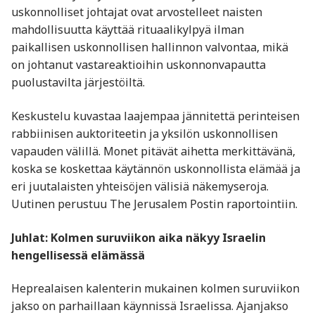
uskonnolliset johtajat ovat arvostelleet naisten
mahdollisuutta käyttää rituaalikylpyä ilman
paikallisen uskonnollisen hallinnon valvontaa, mikä
on johtanut vastareaktioihin uskonnonvapautta
puolustavilta järjestöiltä.
Keskustelu kuvastaa laajempaa jännitettä perinteisen
rabbiinisen auktoriteetin ja yksilön uskonnollisen
vapauden välillä. Monet pitävät aihetta merkittävänä,
koska se koskettaa käytännön uskonnollista elämää ja
eri juutalaisten yhteisöjen välisiä näkemyseroja.
Uutinen perustuu The Jerusalem Postin raportointiin.
Juhlat: Kolmen suruviikon aika näkyy Israelin
hengellisessä elämässä
Heprealaisen kalenterin mukainen kolmen suruviikon
jakso on parhaillaan käynnissä Israelissa. Ajanjakso