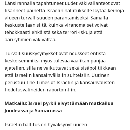
Länsirannalla tapahtuneet uudet väkivallanteot ovat
lisänneet painetta Israelin hallitukselle löytää keinoja
alueen turvallisuuden parantamiseksi. Samalla
keskustellaan siitä, kuinka viranomaiset voivat
tehokkaasti ehkäistä sekä terrori-iskuja että
ääriryhmien väkivaltaa.
Turvallisuuskysymykset ovat nousseet entistä
keskeisemmiksi myös tulevaa vaalikampanjaa
ajatellen, sillä ne vaikuttavat sekä sisäpolitiikkaan
että Israelin kansainvälisiin suhteisiin. Uutinen
perustuu The Times of Israelin ja kansainvälisten
tiedotusvälineiden raportointiin.
Matkailu: Israel pyrkii elvyttämään matkailua
Juudeassa ja Samariassa
Israelin hallitus on hyväksynyt uuden