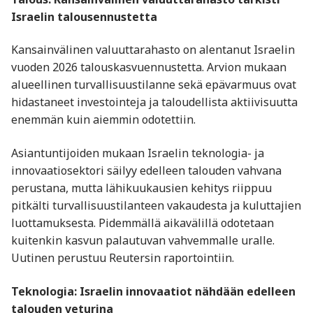
Israelin talousennustetta
Kansainvälinen valuuttarahasto on alentanut Israelin
vuoden 2026 talouskasvuennustetta. Arvion mukaan
alueellinen turvallisuustilanne sekä epävarmuus ovat
hidastaneet investointeja ja taloudellista aktiivisuutta
enemmän kuin aiemmin odotettiin.
Asiantuntijoiden mukaan Israelin teknologia- ja
innovaatiosektori säilyy edelleen talouden vahvana
perustana, mutta lähikuukausien kehitys riippuu
pitkälti turvallisuustilanteen vakaudesta ja kuluttajien
luottamuksesta. Pidemmällä aikavälillä odotetaan
kuitenkin kasvun palautuvan vahvemmalle uralle.
Uutinen perustuu Reutersin raportointiin.
Teknologia: Israelin innovaatiot nähdään edelleen
talouden veturina