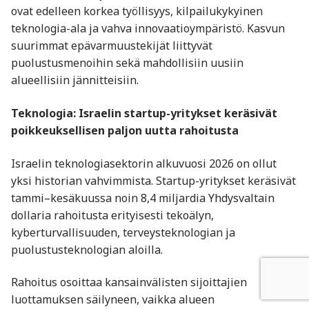
ovat edelleen korkea työllisyys, kilpailukykyinen
teknologia-ala ja vahva innovaatioympäristö. Kasvun
suurimmat epävarmuustekijät liittyvät
puolustusmenoihin sekä mahdollisiin uusiin
alueellisiin jännitteisiin.
Teknologia: Israelin startup-yritykset keräsivät
poikkeuksellisen paljon uutta rahoitusta
Israelin teknologiasektorin alkuvuosi 2026 on ollut
yksi historian vahvimmista. Startup-yritykset keräsivät
tammi–kesäkuussa noin 8,4 miljardia Yhdysvaltain
dollaria rahoitusta erityisesti tekoälyn,
kyberturvallisuuden, terveysteknologian ja
puolustusteknologian aloilla.
Rahoitus osoittaa kansainvälisten sijoittajien
luottamuksen säilyneen, vaikka alueen