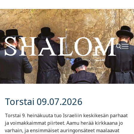
Hyppää
sisältöön
Hae:
Torstai 09.07.2026
Torstai 9. heinäkuuta tuo Israeliin keskikesän parhaat
ja voimakkaimmat piirteet. Aamu herää kirkkaana jo
varhain, ja ensimmäiset auringonsäteet maalaavat