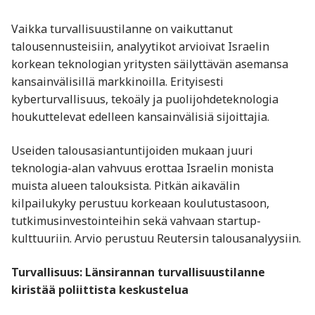
Vaikka turvallisuustilanne on vaikuttanut
talousennusteisiin, analyytikot arvioivat Israelin
korkean teknologian yritysten säilyttävän asemansa
kansainvälisillä markkinoilla. Erityisesti
kyberturvallisuus, tekoäly ja puolijohdeteknologia
houkuttelevat edelleen kansainvälisiä sijoittajia.
Useiden talousasiantuntijoiden mukaan juuri
teknologia-alan vahvuus erottaa Israelin monista
muista alueen talouksista. Pitkän aikavälin
kilpailukyky perustuu korkeaan koulutustasoon,
tutkimusinvestointeihin sekä vahvaan startup-
kulttuuriin. Arvio perustuu Reutersin talousanalyysiin.
Turvallisuus: Länsirannan turvallisuustilanne
kiristää poliittista keskustelua