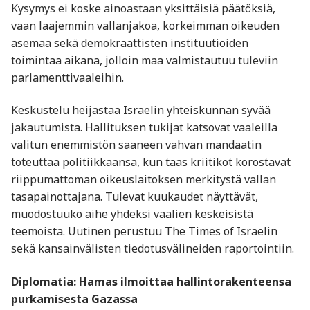
Kysymys ei koske ainoastaan yksittäisiä päätöksiä,
vaan laajemmin vallanjakoa, korkeimman oikeuden
asemaa sekä demokraattisten instituutioiden
toimintaa aikana, jolloin maa valmistautuu tuleviin
parlamenttivaaleihin.
Keskustelu heijastaa Israelin yhteiskunnan syvää
jakautumista. Hallituksen tukijat katsovat vaaleilla
valitun enemmistön saaneen vahvan mandaatin
toteuttaa politiikkaansa, kun taas kriitikot korostavat
riippumattoman oikeuslaitoksen merkitystä vallan
tasapainottajana. Tulevat kuukaudet näyttävät,
muodostuuko aihe yhdeksi vaalien keskeisistä
teemoista. Uutinen perustuu The Times of Israelin
sekä kansainvälisten tiedotusvälineiden raportointiin.
Diplomatia: Hamas ilmoittaa hallintorakenteensa
purkamisesta Gazassa