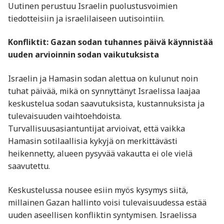
Uutinen perustuu Israelin puolustusvoimien
tiedotteisiin ja israelilaiseen uutisointiin.
Konfliktit: Gazan sodan tuhannes päivä käynnistää
uuden arvioinnin sodan vaikutuksista
Israelin ja Hamasin sodan alettua on kulunut noin
tuhat päivää, mikä on synnyttänyt Israelissa laajaa
keskustelua sodan saavutuksista, kustannuksista ja
tulevaisuuden vaihtoehdoista.
Turvallisuusasiantuntijat arvioivat, että vaikka
Hamasin sotilaallisia kykyjä on merkittävästi
heikennetty, alueen pysyvää vakautta ei ole vielä
saavutettu.
Keskustelussa nousee esiin myös kysymys siitä,
millainen Gazan hallinto voisi tulevaisuudessa estää
uuden aseellisen konfliktin syntymisen. Israelissa