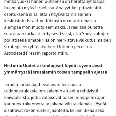
minkä vuoksi hänen puheensa on herättänyt laajaa
huomiota myös Israelissa. Analyytikot pitävät sitä
osoituksena siitä, että Yhdysvaltain sisäinen
keskustelu Israel-politiikasta on muuttumassa
aiempaa monimuotoisemmaksi. Israelissa puhetta
seurataan tarkasti erityisesti siksi, että Yhdysvaltojen
poliittisella ilmapiirillä on merkittävä vaikutus maiden
strategiseen yhteistyöhön. Uutinen perustuu
Associated Pressin raportointiin.
Historia: Uudet arkeologiset löydöt syventävät
ymmärrystä Jerusalemin toisen temppelin ajasta
Israelin arkeologit ovat esitelleet uusia
tutkimustuloksia Jerusalemin alueella tehdyistä
kaivauksista, jotka valaisevat toisen temppelin ajan
kaupunkirakennetta ja jokapäiväistä elämää. Löydöt
sisältävät rakennusten jäänteitä, keramiikkaa sekä