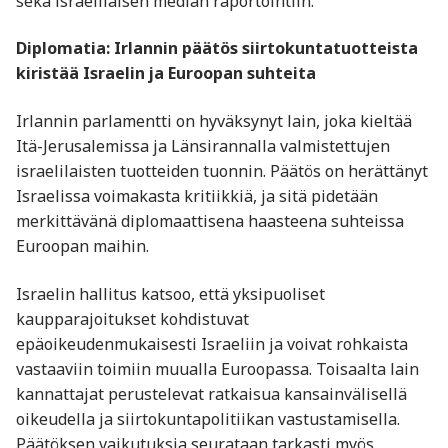
sekä israelilaisen median raportointiin.
Diplomatia: Irlannin päätös siirtokuntatuotteista
kiristää Israelin ja Euroopan suhteita
Irlannin parlamentti on hyväksynyt lain, joka kieltää
Itä-Jerusalemissa ja Länsirannalla valmistettujen
israelilaisten tuotteiden tuonnin. Päätös on herättänyt
Israelissa voimakasta kritiikkiä, ja sitä pidetään
merkittävänä diplomaattisena haasteena suhteissa
Euroopan maihin.
Israelin hallitus katsoo, että yksipuoliset
kaupparajoitukset kohdistuvat
epäoikeudenmukaisesti Israeliin ja voivat rohkaista
vastaaviin toimiin muualla Euroopassa. Toisaalta lain
kannattajat perustelevat ratkaisua kansainvälisellä
oikeudella ja siirtokuntapolitiikan vastustamisella.
Päätöksen vaikutuksia seurataan tarkasti myös