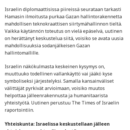
Israelin diplomaattisissa piireissä seurataan tarkasti
Hamasin ilmoitusta purkaa Gazan hallintorakennetta
mahdollisen teknokraattisen siirtymähallinnon tieltä.
Vaikka käytännön toteutus on vielä epäselvä, uutinen
on herättänyt keskustelua siitä, voisiko se avata uusia
mahdollisuuksia sodanjälkeisen Gazan
hallintomallille.
Israelin näkökulmasta keskeinen kysymys on,
muuttuuko todellinen vallankäyttö vai jääkö kyse
symboliseksi järjestelyksi. Samalla kansainväliset
välittäjät pyrkivät arvioimaan, voisiko muutos
helpottaa jälleenrakennusta ja humanitaarista
yhteistyötä. Uutinen perustuu The Times of Israelin
raportointiin.
Yhteiskunta: Israelissa keskustellaan jälleen