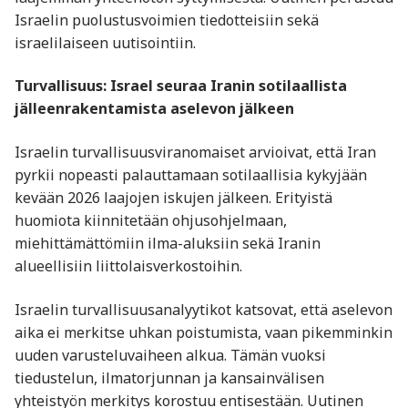
Israelin puolustusvoimien tiedotteisiin sekä
israelilaiseen uutisointiin.
Turvallisuus: Israel seuraa Iranin sotilaallista
jälleenrakentamista aselevon jälkeen
Israelin turvallisuusviranomaiset arvioivat, että Iran
pyrkii nopeasti palauttamaan sotilaallisia kykyjään
kevään 2026 laajojen iskujen jälkeen. Erityistä
huomiota kiinnitetään ohjusohjelmaan,
miehittämättömiin ilma-aluksiin sekä Iranin
alueellisiin liittolaisverkostoihin.
Israelin turvallisuusanalyytikot katsovat, että aselevon
aika ei merkitse uhkan poistumista, vaan pikemminkin
uuden varusteluvaiheen alkua. Tämän vuoksi
tiedustelun, ilmatorjunnan ja kansainvälisen
yhteistyön merkitys korostuu entisestään. Uutinen