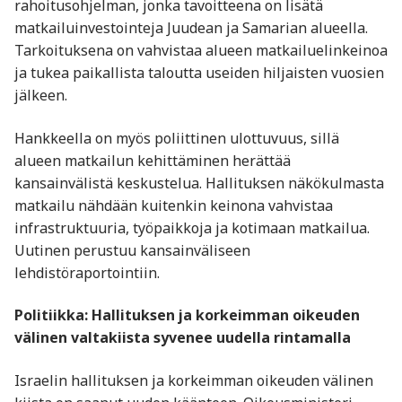
rahoitusohjelman, jonka tavoitteena on lisätä
matkailuinvestointeja Juudean ja Samarian alueella.
Tarkoituksena on vahvistaa alueen matkailuelinkeinoa
ja tukea paikallista taloutta useiden hiljaisten vuosien
jälkeen.
Hankkeella on myös poliittinen ulottuvuus, sillä
alueen matkailun kehittäminen herättää
kansainvälistä keskustelua. Hallituksen näkökulmasta
matkailu nähdään kuitenkin keinona vahvistaa
infrastruktuuria, työpaikkoja ja kotimaan matkailua.
Uutinen perustuu kansainväliseen
lehdistöraportointiin.
Politiikka: Hallituksen ja korkeimman oikeuden
välinen valtakiista syvenee uudella rintamalla
Israelin hallituksen ja korkeimman oikeuden välinen