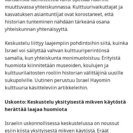
muuttuvassa yhteiskunnassa. Kulttuurivaikuttajat ja
kasvatuksen asiantuntijat ovat korostaneet, että
historian tunteminen nähdään tärkeänä osana
yhteiskunnan yhtenäisyyttä.
Keskustelu liittyy laajempiin pohdintoihin siitä, kuinka
Israel voi säilyttää vahvan kulttuuriperintönsä
samalla, kun yhteiskunta monimuotoistuu. Erityistä
huomiota kiinnitetään museoiden, koulujen ja
kulttuurilaitosten rooliin historian välittäjinä uusille
sukupolville. Uutinen perustuu Israel Hayomin
kulttuuria käsitteleviin artikkeleihin.
Uskonto: Keskustelu yksityisestä mikven käytöstä
herättää laajaa huomiota
Israelin uskonnollisessa keskustelussa on noussut
esiin kiista yksityisestä mikven käytöstä. Eräät