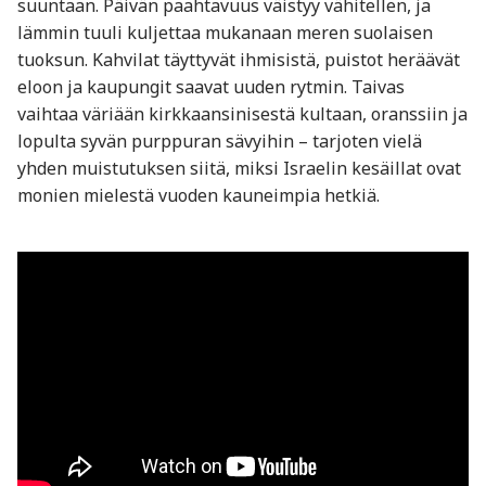
suuntaan. Päivän paahtavuus väistyy vähitellen, ja
lämmin tuuli kuljettaa mukanaan meren suolaisen
tuoksun. Kahvilat täyttyvät ihmisistä, puistot heräävät
eloon ja kaupungit saavat uuden rytmin. Taivas
vaihtaa väriään kirkkaansinisestä kultaan, oranssiin ja
lopulta syvän purppuran sävyihin – tarjoten vielä
yhden muistutuksen siitä, miksi Israelin kesäillat ovat
monien mielestä vuoden kauneimpia hetkiä.