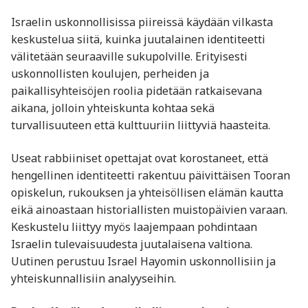
Israelin uskonnollisissa piireissä käydään vilkasta
keskustelua siitä, kuinka juutalainen identiteetti
välitetään seuraaville sukupolville. Erityisesti
uskonnollisten koulujen, perheiden ja
paikallisyhteisöjen roolia pidetään ratkaisevana
aikana, jolloin yhteiskunta kohtaa sekä
turvallisuuteen että kulttuuriin liittyviä haasteita.
Useat rabbiiniset opettajat ovat korostaneet, että
hengellinen identiteetti rakentuu päivittäisen Tooran
opiskelun, rukouksen ja yhteisöllisen elämän kautta
eikä ainoastaan historiallisten muistopäivien varaan.
Keskustelu liittyy myös laajempaan pohdintaan
Israelin tulevaisuudesta juutalaisena valtiona.
Uutinen perustuu Israel Hayomin uskonnollisiin ja
yhteiskunnallisiin analyyseihin.