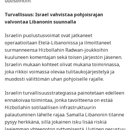
uutisointiin.
Turvallisuus: Israel vahvistaa pohjoisrajan
valvontaa Libanonin suunnalla
Israelin puolustusvoimat ovat jatkaneet
operaatioitaan Etelä-Libanonissa ja ilmoittaneet
surmanneensa Hizbollahin Radwan-joukkoihin
kuuluneen komentajan sekä toisen järjestön jäsenen.
Israelin mukaan kohteet olivat mukana toiminnassa,
joka rikkoi voimassa olevaa tulitaukojärjestelyä ja
muodosti välittömän uhan pohjoiselle rajalle.
Israelin turvallisuusstrategiassa painotetaan edelleen
ennakoivaa toimintaa, jonka tavoitteena on estää
Hizbollahin sotilaallisen infrastruktuurin
palautuminen lähelle rajaa. Samalla Libanonin tilanne
pysyy herkkänä, sillä jokainen isku lisää riskiä
laajemman yhteenoton syttymisestä. Uutinen perustuu