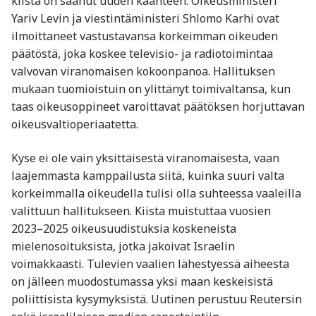
kiista on saanut uuden käänteen. Oikeusministeri
Yariv Levin ja viestintäministeri Shlomo Karhi ovat
ilmoittaneet vastustavansa korkeimman oikeuden
päätöstä, joka koskee televisio- ja radiotoimintaa
valvovan viranomaisen kokoonpanoa. Hallituksen
mukaan tuomioistuin on ylittänyt toimivaltansa, kun
taas oikeusoppineet varoittavat päätöksen horjuttavan
oikeusvaltioperiaatetta.
Kyse ei ole vain yksittäisestä viranomaisesta, vaan
laajemmasta kamppailusta siitä, kuinka suuri valta
korkeimmalla oikeudella tulisi olla suhteessa vaaleilla
valittuun hallitukseen. Kiista muistuttaa vuosien
2023–2025 oikeusuudistuksia koskeneista
mielenosoituksista, jotka jakoivat Israelin
voimakkaasti. Tulevien vaalien lähestyessä aiheesta
on jälleen muodostumassa yksi maan keskeisistä
poliittisista kysymyksistä. Uutinen perustuu Reutersin