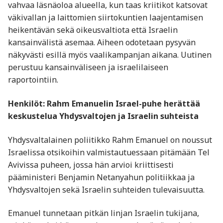
vahvaa läsnäoloa alueella, kun taas kriitikot katsovat
väkivallan ja laittomien siirtokuntien laajentamisen
heikentävän sekä oikeusvaltiota että Israelin
kansainvälistä asemaa. Aiheen odotetaan pysyvän
näkyvästi esillä myös vaalikampanjan aikana. Uutinen
perustuu kansainväliseen ja israelilaiseen
raportointiin.
Henkilöt: Rahm Emanuelin Israel-puhe herättää
keskustelua Yhdysvaltojen ja Israelin suhteista
Yhdysvaltalainen poliitikko Rahm Emanuel on noussut
Israelissa otsikoihin valmistautuessaan pitämään Tel
Avivissa puheen, jossa hän arvioi kriittisesti
pääministeri Benjamin Netanyahun politiikkaa ja
Yhdysvaltojen sekä Israelin suhteiden tulevaisuutta.
Emanuel tunnetaan pitkän linjan Israelin tukijana,