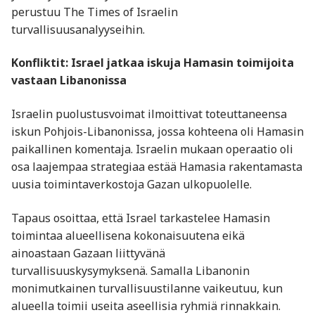
perustuu The Times of Israelin
turvallisuusanalyyseihin.
Konfliktit: Israel jatkaa iskuja Hamasin toimijoita
vastaan Libanonissa
Israelin puolustusvoimat ilmoittivat toteuttaneensa
iskun Pohjois-Libanonissa, jossa kohteena oli Hamasin
paikallinen komentaja. Israelin mukaan operaatio oli
osa laajempaa strategiaa estää Hamasia rakentamasta
uusia toimintaverkostoja Gazan ulkopuolelle.
Tapaus osoittaa, että Israel tarkastelee Hamasin
toimintaa alueellisena kokonaisuutena eikä
ainoastaan Gazaan liittyvänä
turvallisuuskysymyksenä. Samalla Libanonin
monimutkainen turvallisuustilanne vaikeutuu, kun
alueella toimii useita aseellisia ryhmiä rinnakkain.