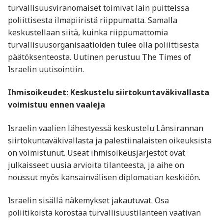
turvallisuusviranomaiset toimivat lain puitteissa
poliittisesta ilmapiiristä riippumatta. Samalla
keskustellaan siitä, kuinka riippumattomia
turvallisuusorganisaatioiden tulee olla poliittisesta
päätöksenteosta. Uutinen perustuu The Times of
Israelin uutisointiin.
Ihmisoikeudet: Keskustelu siirtokuntaväkivallasta
voimistuu ennen vaaleja
Israelin vaalien lähestyessä keskustelu Länsirannan
siirtokuntaväkivallasta ja palestiinalaisten oikeuksista
on voimistunut. Useat ihmisoikeusjärjestöt ovat
julkaisseet uusia arvioita tilanteesta, ja aihe on
noussut myös kansainvälisen diplomatian keskiöön.
Israelin sisällä näkemykset jakautuvat. Osa
poliitikoista korostaa turvallisuustilanteen vaativan