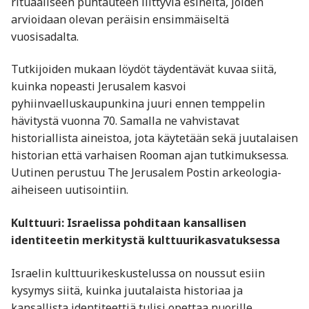
rituaaliseen puhtauteen liittyviä esineitä, joiden
arvioidaan olevan peräisin ensimmäiseltä
vuosisadalta.
Tutkijoiden mukaan löydöt täydentävät kuvaa siitä,
kuinka nopeasti Jerusalem kasvoi
pyhiinvaelluskaupunkina juuri ennen temppelin
hävitystä vuonna 70. Samalla ne vahvistavat
historiallista aineistoa, jota käytetään sekä juutalaisen
historian että varhaisen Rooman ajan tutkimuksessa.
Uutinen perustuu The Jerusalem Postin arkeologia-
aiheiseen uutisointiin.
Kulttuuri: Israelissa pohditaan kansallisen
identiteetin merkitystä kulttuurikasvatuksessa
Israelin kulttuurikeskustelussa on noussut esiin
kysymys siitä, kuinka juutalaista historiaa ja
kansallista identiteettiä tulisi opettaa nuorille