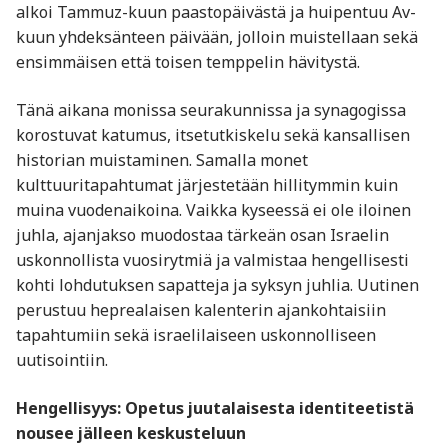
alkoi Tammuz-kuun paastopäivästä ja huipentuu Av-
kuun yhdeksänteen päivään, jolloin muistellaan sekä
ensimmäisen että toisen temppelin hävitystä.
Tänä aikana monissa seurakunnissa ja synagogissa
korostuvat katumus, itsetutkiskelu sekä kansallisen
historian muistaminen. Samalla monet
kulttuuritapahtumat järjestetään hillitymmin kuin
muina vuodenaikoina. Vaikka kyseessä ei ole iloinen
juhla, ajanjakso muodostaa tärkeän osan Israelin
uskonnollista vuosirytmiä ja valmistaa hengellisesti
kohti lohdutuksen sapatteja ja syksyn juhlia. Uutinen
perustuu heprealaisen kalenterin ajankohtaisiin
tapahtumiin sekä israelilaiseen uskonnolliseen
uutisointiin.
Hengellisyys: Opetus juutalaisesta identiteetistä
nousee jälleen keskusteluun