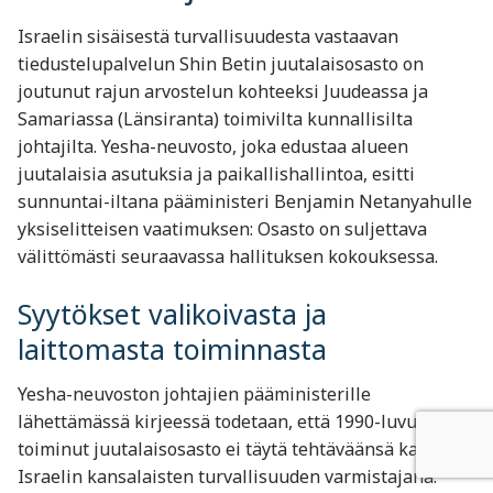
Israelin sisäisestä turvallisuudesta vastaavan
tiedustelupalvelun Shin Betin juutalaisosasto on
joutunut rajun arvostelun kohteeksi Juudeassa ja
Samariassa (Länsiranta) toimivilta kunnallisilta
johtajilta. Yesha-neuvosto, joka edustaa alueen
juutalaisia asutuksia ja paikallishallintoa, esitti
sunnuntai-iltana pääministeri Benjamin Netanyahulle
yksiselitteisen vaatimuksen: Osasto on suljettava
välittömästi seuraavassa hallituksen kokouksessa.
Syytökset valikoivasta ja
laittomasta toiminnasta
Yesha-neuvoston johtajien pääministerille
lähettämässä kirjeessä todetaan, että 1990-luvulta asti
toiminut juutalaisosasto ei täytä tehtäväänsä kaikkien
Israelin kansalaisten turvallisuuden varmistajana.