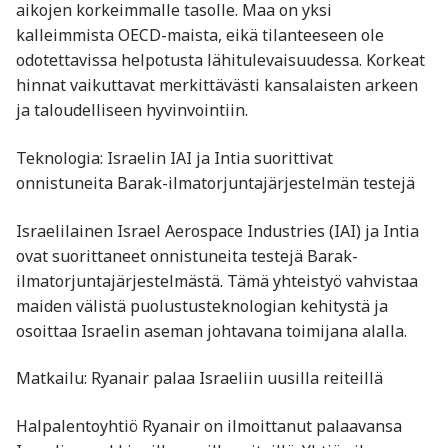
aikojen korkeimmalle tasolle. Maa on yksi
kalleimmista OECD-maista, eikä tilanteeseen ole
odotettavissa helpotusta lähitulevaisuudessa. Korkeat
hinnat vaikuttavat merkittävästi kansalaisten arkeen
ja taloudelliseen hyvinvointiin. ​
Teknologia: Israelin IAI ja Intia suorittivat
onnistuneita Barak-ilmatorjuntajärjestelmän testejä
Israelilainen Israel Aerospace Industries (IAI) ja Intia
ovat suorittaneet onnistuneita testejä Barak-
ilmatorjuntajärjestelmästä. Tämä yhteistyö vahvistaa
maiden välistä puolustusteknologian kehitystä ja
osoittaa Israelin aseman johtavana toimijana alalla. ​
Matkailu: Ryanair palaa Israeliin uusilla reiteillä
Halpalentoyhtiö Ryanair on ilmoittanut palaavansa