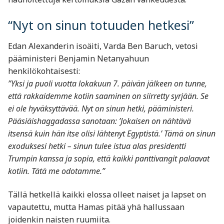
“Nyt on sinun totuuden hetkesi”
Edan Alexanderin isoäiti, Varda Ben Baruch, vetosi
pääministeri Benjamin Netanyahuun
henkilökohtaisesti:
”Yksi ja puoli vuotta lokakuun 7. päivän jälkeen on tunne,
että rakkaidemme kotiin saaminen on siirretty syrjään. Se
ei ole hyväksyttävää. Nyt on sinun hetki, pääministeri.
Pääsiäishaggadassa sanotaan: ’Jokaisen on nähtävä
itsensä kuin hän itse olisi lähtenyt Egyptistä.’ Tämä on sinun
exoduksesi hetki – sinun tulee istua alas presidentti
Trumpin kanssa ja sopia, että kaikki panttivangit palaavat
kotiin. Tätä me odotamme.”
Tällä hetkellä kaikki elossa olleet naiset ja lapset on
vapautettu, mutta Hamas pitää yhä hallussaan
joidenkin naisten ruumiita.