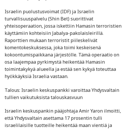
Israelin puolustusvoimat (IDF) ja Israelin
turvallisuuspalvelu (Shin Bet) suorittivat
yhteisoperaation, jossa iskettiin Hamasin terroristien
käyttämiin kohteisiin Jabalya-pakolaisleirillä.
Raporttien mukaan terroristit piileskelivät
komentokeskuksessa, joka toimi keskeisenä
kokoontumispaikkana järjestölle. Tämä operaatio on
osa laajempaa pyrkimystä heikentää Hamasin
toimintakykyä alueella ja estää sen kykyä toteuttaa
hyökkäyksiä Israelia vastaan.
Talous: Israelin keskuspankki varoittaa Yhdysvaltain
tullien vaikutuksista talouskasvuun
Israelin keskuspankin pääjohtaja Amir Yaron ilmoitti,
että Yhdysvaltain asettama 17 prosentin tulli
israelilaisille tuotteille heikentää maan vientiä ja