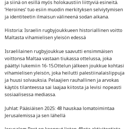
ja siinä on esillä myös holokaustiin liittyviä esineitä.
’Heroines’ tuo esiin muodin merkityksen selviytymisen
ja identiteetin ilmaisun välineenä sodan aikana. ​
Historia: Israelin rugbyjoukkueen historiallinen voitto
Maltasta vihamielisen yleisön edessä
Israelilainen rugbyjoukkue saavutti ensimmäisen
voittonsa Maltaa vastaan tiukassa ottelussa, joka
päättyi lukemiin 16-15.Ottelun jälkeen joukkue kohtasi
vihamielisen yleisön, joka heilutti palestiinalaislippuja
ja huusi solvauksia. Pelaajien rauhallinen ja arvokas
käytös tilanteessa sai laajaa kiitosta ja levisi nopeasti
sosiaalisessa mediassa. ​
Juhlat: Pääsiäisen 2025: 48 hauskaa lomatoimintaa
Jerusalemissa ja sen lähellä