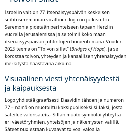
Israelin valtion 77. itsenäisyyspäivän keskeisen
soihtuseremonian virallinen logo on julkistettu.
Seremonia pidetään perinteiseen tapaan Herzlin
vuorella Jerusalemissa ja se toimii koko maan
itsenäisyyspäivän juhlintojen huipentumana. Vuoden
2025 teema on ”Toivon sillat” (
Bridges of Hope
), ja se
korostaa toivon, yhteyden ja kansallisen yhtenäisyyden
merkitystä haastavina aikoina.
Visuaalinen viesti yhtenäisyydestä
ja kaipauksesta
Logo yhdistää graafisesti Daavidin tähden ja numeron
77 – nämä on muotoiltu kaksipuoliseksi sillaksi, josta
säteilee valonsäteitä. Sillan muoto symboloi yhteyttä
eri väestöryhmien, yhteisöjen ja näkemysten välillä.
Säteet puolestaan kuvaavat toivoa, valoa ja