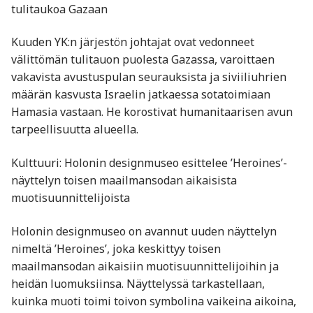
tulitaukoa Gazaan
Kuuden YK:n järjestön johtajat ovat vedonneet
välittömän tulitauon puolesta Gazassa, varoittaen
vakavista avustuspulan seurauksista ja siviiliuhrien
määrän kasvusta Israelin jatkaessa sotatoimiaan
Hamasia vastaan. He korostivat humanitaarisen avun
tarpeellisuutta alueella.
Kulttuuri: Holonin designmuseo esittelee ’Heroines’-
näyttelyn toisen maailmansodan aikaisista
muotisuunnittelijoista
Holonin designmuseo on avannut uuden näyttelyn
nimeltä ’Heroines’, joka keskittyy toisen
maailmansodan aikaisiin muotisuunnittelijoihin ja
heidän luomuksiinsa. Näyttelyssä tarkastellaan,
kuinka muoti toimi toivon symbolina vaikeina aikoina,