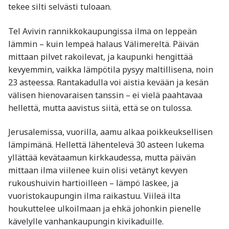
tekee silti selvästi tuloaan.
Tel Avivin rannikkokaupungissa ilma on leppeän
lämmin – kuin lempeä halaus Välimereltä. Päivän
mittaan pilvet rakoilevat, ja kaupunki hengittää
kevyemmin, vaikka lämpötila pysyy maltillisena, noin
23 asteessa. Rantakadulla voi aistia kevään ja kesän
välisen hienovaraisen tanssin – ei vielä paahtavaa
hellettä, mutta aavistus siitä, että se on tulossa.
Jerusalemissa, vuorilla, aamu alkaa poikkeuksellisen
lämpimänä. Hellettä lähentelevä 30 asteen lukema
yllättää kevätaamun kirkkaudessa, mutta päivän
mittaan ilma viilenee kuin olisi vetänyt kevyen
rukoushuivin hartioilleen – lämpö laskee, ja
vuoristokaupungin ilma raikastuu. Viileä ilta
houkuttelee ulkoilmaan ja ehkä johonkin pienelle
kävelylle vanhankaupungin kivikaduille.