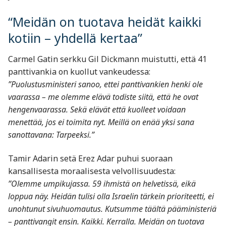
“Meidän on tuotava heidät kaikki
kotiin – yhdellä kertaa”
Carmel Gatin serkku Gil Dickmann muistutti, että 41
panttivankia on kuollut vankeudessa:
”Puolustusministeri sanoo, ettei panttivankien henki ole
vaarassa – me olemme elävä todiste siitä, että he ovat
hengenvaarassa. Sekä elävät että kuolleet voidaan
menettää, jos ei toimita nyt. Meillä on enää yksi sana
sanottavana: Tarpeeksi.”
Tamir Adarin setä Erez Adar puhui suoraan
kansallisesta moraalisesta velvollisuudesta:
”Olemme umpikujassa. 59 ihmistä on helvetissä, eikä
loppua näy. Heidän tulisi olla Israelin tärkein prioriteetti, ei
unohtunut sivuhuomautus. Kutsumme täältä pääministeriä
– panttivangit ensin. Kaikki. Kerralla. Meidän on tuotava