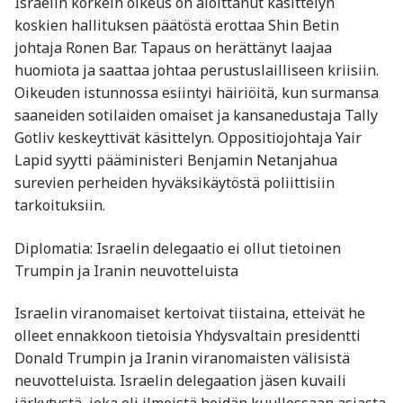
Israelin korkein oikeus on aloittanut käsittelyn
koskien hallituksen päätöstä erottaa Shin Betin
johtaja Ronen Bar. Tapaus on herättänyt laajaa
huomiota ja saattaa johtaa perustuslailliseen kriisiin.
Oikeuden istunnossa esiintyi häiriöitä, kun surmansa
saaneiden sotilaiden omaiset ja kansanedustaja Tally
Gotliv keskeyttivät käsittelyn. Oppositiojohtaja Yair
Lapid syytti pääministeri Benjamin Netanjahua
surevien perheiden hyväksikäytöstä poliittisiin
tarkoituksiin. ​
Diplomatia: Israelin delegaatio ei ollut tietoinen
Trumpin ja Iranin neuvotteluista
Israelin viranomaiset kertoivat tiistaina, etteivät he
olleet ennakkoon tietoisia Yhdysvaltain presidentti
Donald Trumpin ja Iranin viranomaisten välisistä
neuvotteluista. Israelin delegaation jäsen kuvaili