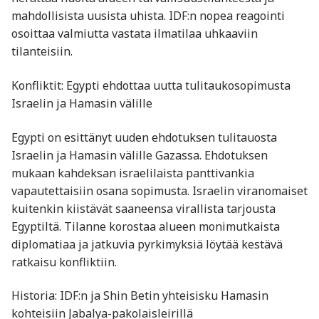
mahdollisista uusista uhista. IDF:n nopea reagointi
osoittaa valmiutta vastata ilmatilaa uhkaaviin
tilanteisiin. ​
Konfliktit: Egypti ehdottaa uutta tulitaukosopimusta
Israelin ja Hamasin välille
Egypti on esittänyt uuden ehdotuksen tulitauosta
Israelin ja Hamasin välille Gazassa. Ehdotuksen
mukaan kahdeksan israelilaista panttivankia
vapautettaisiin osana sopimusta. Israelin viranomaiset
kuitenkin kiistävät saaneensa virallista tarjousta
Egyptiltä. Tilanne korostaa alueen monimutkaista
diplomatiaa ja jatkuvia pyrkimyksiä löytää kestävä
ratkaisu konfliktiin. ​
Historia: IDF:n ja Shin Betin yhteisisku Hamasin
kohteisiin Jabalya-pakolaisleirillä