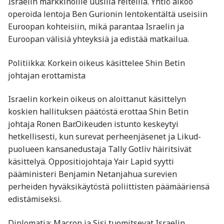
Israelin markkinoille uusilla reiteillä. Yhtiö aikoo
operoida lentoja Ben Gurionin lentokentältä useisiin
Euroopan kohteisiin, mikä parantaa Israelin ja
Euroopan välisiä yhteyksiä ja edistää matkailua. ​
Politiikka: Korkein oikeus käsittelee Shin Betin
johtajan erottamista
Israelin korkein oikeus on aloittanut käsittelyn
koskien hallituksen päätöstä erottaa Shin Betin
johtaja Ronen Bar.Oikeuden istunto keskeytyi
hetkellisesti, kun surevat perheenjäsenet ja Likud-
puolueen kansanedustaja Tally Gotliv häiritsivät
käsittelyä. Oppositiojohtaja Yair Lapid syytti
pääministeri Benjamin Netanjahua surevien
perheiden hyväksikäytöstä poliittisten päämääriensä
edistämiseksi. ​
Diplomatia: Macron ja Sisi tuomitsevat Israelin