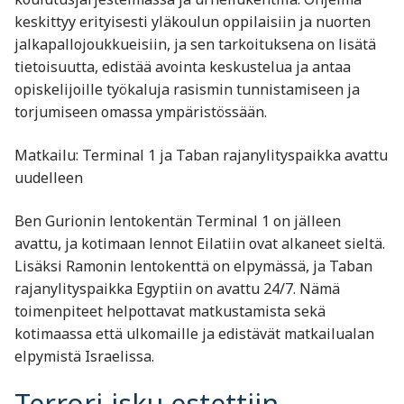
keskittyy erityisesti yläkoulun oppilaisiin ja nuorten
jalkapallojoukkueisiin, ja sen tarkoituksena on lisätä
tietoisuutta, edistää avointa keskustelua ja antaa
opiskelijoille työkaluja rasismin tunnistamiseen ja
torjumiseen omassa ympäristössään. ​
Matkailu: Terminal 1 ja Taban rajanylityspaikka avattu
uudelleen
Ben Gurionin lentokentän Terminal 1 on jälleen
avattu, ja kotimaan lennot Eilatiin ovat alkaneet sieltä.
Lisäksi Ramonin lentokenttä on elpymässä, ja Taban
rajanylityspaikka Egyptiin on avattu 24/7. Nämä
toimenpiteet helpottavat matkustamista sekä
kotimaassa että ulkomaille ja edistävät matkailualan
elpymistä Israelissa.
Terrori-isku estettiin