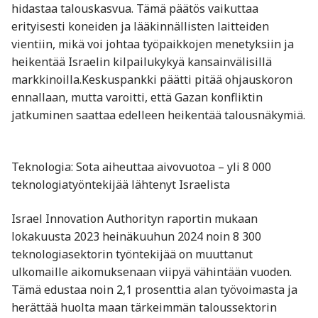
hidastaa talouskasvua. Tämä päätös vaikuttaa
erityisesti koneiden ja lääkinnällisten laitteiden
vientiin, mikä voi johtaa työpaikkojen menetyksiin ja
heikentää Israelin kilpailukykyä kansainvälisillä
markkinoilla.Keskuspankki päätti pitää ohjauskoron
ennallaan, mutta varoitti, että Gazan konfliktin
jatkuminen saattaa edelleen heikentää talousnäkymiä.
Teknologia: Sota aiheuttaa aivovuotoa – yli 8 000
teknologiatyöntekijää lähtenyt Israelista
Israel Innovation Authorityn raportin mukaan
lokakuusta 2023 heinäkuuhun 2024 noin 8 300
teknologiasektorin työntekijää on muuttanut
ulkomaille aikomuksenaan viipyä vähintään vuoden.
Tämä edustaa noin 2,1 prosenttia alan työvoimasta ja
herättää huolta maan tärkeimmän taloussektorin