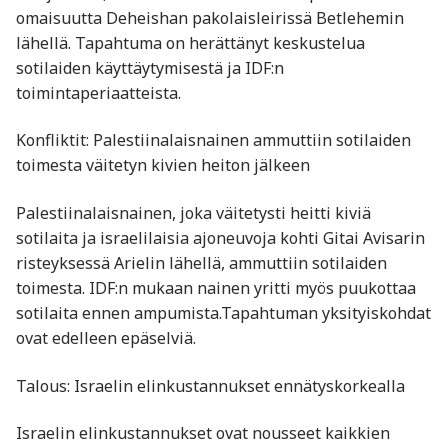
omaisuutta Deheishan pakolaisleirissä Betlehemin
lähellä. Tapahtuma on herättänyt keskustelua
sotilaiden käyttäytymisestä ja IDF:n
toimintaperiaatteista. ​
Konfliktit: Palestiinalaisnainen ammuttiin sotilaiden
toimesta väitetyn kivien heiton jälkeen
Palestiinalaisnainen, joka väitetysti heitti kiviä
sotilaita ja israelilaisia ajoneuvoja kohti Gitai Avisarin
risteyksessä Arielin lähellä, ammuttiin sotilaiden
toimesta. IDF:n mukaan nainen yritti myös puukottaa
sotilaita ennen ampumista.Tapahtuman yksityiskohdat
ovat edelleen epäselviä. ​
Talous: Israelin elinkustannukset ennätyskorkealla
Israelin elinkustannukset ovat nousseet kaikkien