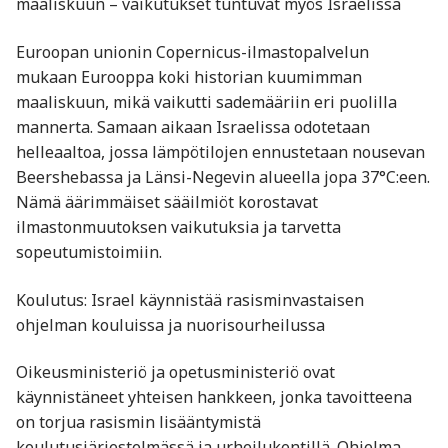
maaliskuun – vaikutukset tuntuvat myös Israelissa
Euroopan unionin Copernicus-ilmastopalvelun
mukaan Eurooppa koki historian kuumimman
maaliskuun, mikä vaikutti sademääriin eri puolilla
mannerta. Samaan aikaan Israelissa odotetaan
helleaaltoa, jossa lämpötilojen ennustetaan nousevan
Beershebassa ja Länsi-Negevin alueella jopa 37°C:een.
Nämä äärimmäiset sääilmiöt korostavat
ilmastonmuutoksen vaikutuksia ja tarvetta
sopeutumistoimiin. ​
Koulutus: Israel käynnistää rasisminvastaisen
ohjelman kouluissa ja nuorisourheilussa
Oikeusministeriö ja opetusministeriö ovat
käynnistäneet yhteisen hankkeen, jonka tavoitteena
on torjua rasismin lisääntymistä
koulutusjärjestelmässä ja urheilukentillä. Ohjelma