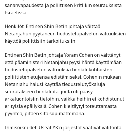
sananvapaudesta ja poliittisen kritiikin seurauksista
Israelissa. ​
Henkilöt: Entinen Shin Betin johtaja väittää
Netanjahun pyytäneen tiedustelupalvelun valtuuksien
käyttöä poliittisiin tarkoituksiin
Entinen Shin Betin johtaja Yoram Cohen on väittänyt,
että pääministeri Netanjahu pyysi häntä käyttämään
tiedustelupalvelun valtuuksia henkilökohtaisten
poliittisten etujensa edistämiseksi. Cohenin mukaan
Netanjahu halusi käyttää tiedustelutyökaluja
seuratakseen henkilöitä, joilla oli pääsy
arkaluontoisiin tietoihin, vaikka heihin ei kohdistunut
erityisiä epäilyksiä. Cohen kieltäytyi toteuttamasta
pyyntöä, pitäen sitä sopimattomana. ​
Ihmisoikeudet: Useat YK:n järjestöt vaativat välitöntä