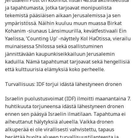
Jerusalem Post on koonnut listan 48:sta aktiviteetista
ja tapahtumasta, jotka tarjoavat monipuolista
tekemistä pääsiäisen aikaan Jerusalemissa ja sen
ympäristössä. Näihin kuuluu muun muassa Birkat
Kohanim -siunaus Länsimuurilla, kevätfestivaali Ein
Yaelissa, ’Counting Up’ -näyttely Kol HaOtissa, vierailu
muinaisessa Shilossa sekä osallistuminen
jännittävään kaupunkiseikkailuun Jerusalemin
kaduilla. Nämä tapahtumat tarjoavat sekä hengellisiä
että kulttuurisia elämyksiä koko perheelle. ​
Turvallisuus: IDF torjui idästä lähestyneen dronen
Israelin puolustusvoimat (IDF) ilmoitti maanantaina 7.
huhtikuuta torjuneensa idästä lähestyneen dronen
ennen sen pääsyä Israelin ilmatilaan. Tapahtuma ei
aiheuttanut hälytyksiä alueella. Vaikka dronen
alkuperää ei ole virallisesti vahvistettu, tapaus
herättää huolta alueen turvallisuustilanteesta ja