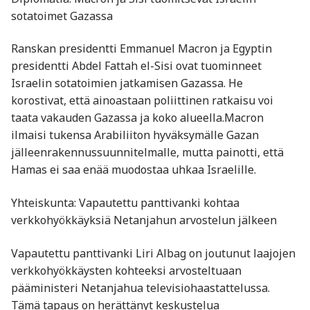
sotatoimet Gazassa
Ranskan presidentti Emmanuel Macron ja Egyptin
presidentti Abdel Fattah el-Sisi ovat tuominneet
Israelin sotatoimien jatkamisen Gazassa. He
korostivat, että ainoastaan poliittinen ratkaisu voi
taata vakauden Gazassa ja koko alueella.Macron
ilmaisi tukensa Arabiliiton hyväksymälle Gazan
jälleenrakennussuunnitelmalle, mutta painotti, että
Hamas ei saa enää muodostaa uhkaa Israelille.
Yhteiskunta: Vapautettu panttivanki kohtaa
verkkohyökkäyksiä Netanjahun arvostelun jälkeen
Vapautettu panttivanki Liri Albag on joutunut laajojen
verkkohyökkäysten kohteeksi arvosteltuaan
pääministeri Netanjahua televisiohaastattelussa.
Tämä tapaus on herättänyt keskustelua