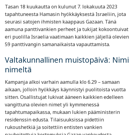
Tasan 18 kuukautta on kulunut 7. lokakuuta 2023
tapahtuneesta Hamasin hyökkäyksestä Israeliin, jota
seurasi satojen ihmisten kaappaus Gazaan. Tänä
aamuna panttivankien perheet ja tukijat kokoontuivat
eri puolilla Israelia vaatimaan kaikkien jäljellä olevien
59 panttivangin samanaikaista vapauttamista.
Valtakunnallinen muistopäivä: Nimi
nimeltä
Kampanja alkoi varhain aamulla klo 6.29 – samaan
aikaan, jolloin hyökkäys käynnistyi puolitoista vuotta
sitten. Osallistujat lukivat ääneen kaikkien edelleen
vangittuna olevien nimet yli kymmenessä
tapahtumapaikassa, mukaan lukien pääministerin
residenssin edusta. Tilaisuuksissa pidettiin
rukoushetkiä ja soitettiin entisten vankien
nauhoitettuja kertomuksia Gazan vankeudesta.