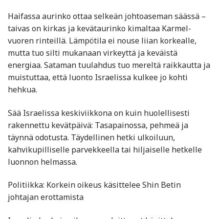
Haifassa aurinko ottaa selkeän johtoaseman säässä –
taivas on kirkas ja kevätaurinko kimaltaa Karmel-
vuoren rinteillä. Lämpötila ei nouse liian korkealle,
mutta tuo silti mukanaan virkeyttä ja keväistä
energiaa. Sataman tuulahdus tuo mereltä raikkautta ja
muistuttaa, että luonto Israelissa kulkee jo kohti
hehkua.
Sää Israelissa keskiviikkona on kuin huolellisesti
rakennettu kevätpäivä: Tasapainossa, pehmeä ja
täynnä odotusta. Täydellinen hetki ulkoiluun,
kahvikupilliselle parvekkeella tai hiljaiselle hetkelle
luonnon helmassa.
Politiikka: Korkein oikeus käsittelee Shin Betin
johtajan erottamista