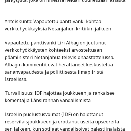
järkytystä, joka oli ilmeistä heidän kuullessaan asiasta.
Yhteiskunta: Vapautettu panttivanki kohtaa
verkkohyökkäyksiä Netanjahun kritiikin jälkeen
Vapautettu panttivanki Liri Albag on joutunut
verkkohyökkäysten kohteeksi arvosteltuaan
pääministeri Netanjahua televisiohaastattelussa.
Albagin kommentit ovat herättäneet keskustelua
sananvapaudesta ja poliittisesta ilmapiiristä
Israelissa. ​
Turvallisuus: IDF hajottaa joukkueen ja rankaisee
komentajia Länsirannan vandalismista
Israelin puolustusvoimat (IDF) on hajottanut
reserviläisjoukkueen ja erottanut useita upseereita
sen jälkeen, kun sotilaat vandalisoivat palestiinalaista