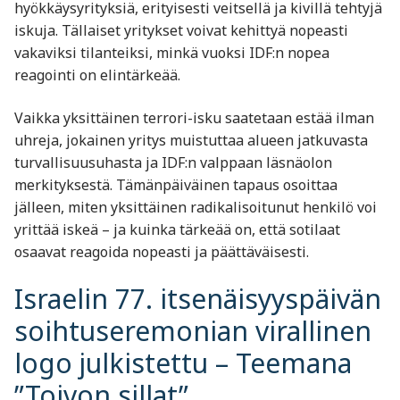
hyökkäysyrityksiä, erityisesti veitsellä ja kivillä tehtyjä
iskuja. Tällaiset yritykset voivat kehittyä nopeasti
vakaviksi tilanteiksi, minkä vuoksi IDF:n nopea
reagointi on elintärkeää.
Vaikka yksittäinen terrori-isku saatetaan estää ilman
uhreja, jokainen yritys muistuttaa alueen jatkuvasta
turvallisuusuhasta ja IDF:n valppaan läsnäolon
merkityksestä. Tämänpäiväinen tapaus osoittaa
jälleen, miten yksittäinen radikalisoitunut henkilö voi
yrittää iskeä – ja kuinka tärkeää on, että sotilaat
osaavat reagoida nopeasti ja päättäväisesti.
Israelin 77. itsenäisyyspäivän
soihtuseremonian virallinen
logo julkistettu – Teemana
”Toivon sillat”