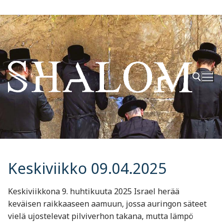
Hyppää
sisältöön
Hae:
Keskiviikko 09.04.2025
Keskiviikkona 9. huhtikuuta 2025 Israel herää
keväisen raikkaaseen aamuun, jossa auringon säteet
vielä ujostelevat pilviverhon takana, mutta lämpö