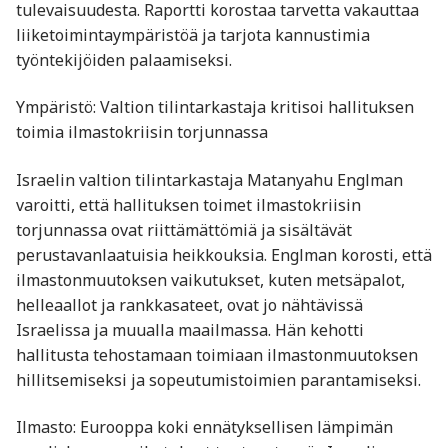
tulevaisuudesta. Raportti korostaa tarvetta vakauttaa
liiketoimintaympäristöä ja tarjota kannustimia
työntekijöiden palaamiseksi. ​
Ympäristö: Valtion tilintarkastaja kritisoi hallituksen
toimia ilmastokriisin torjunnassa
Israelin valtion tilintarkastaja Matanyahu Englman
varoitti, että hallituksen toimet ilmastokriisin
torjunnassa ovat riittämättömiä ja sisältävät
perustavanlaatuisia heikkouksia. Englman korosti, että
ilmastonmuutoksen vaikutukset, kuten metsäpalot,
helleaallot ja rankkasateet, ovat jo nähtävissä
Israelissa ja muualla maailmassa. Hän kehotti
hallitusta tehostamaan toimiaan ilmastonmuutoksen
hillitsemiseksi ja sopeutumistoimien parantamiseksi. ​
Ilmasto: Eurooppa koki ennätyksellisen lämpimän