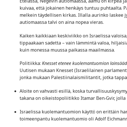
Etelässä, Negevin autiomaassa, aamu on kirpeä ja
kuivaa, että jokainen henkäys tuntuu puhtaalta. 
melkein täydellisen kirkas. Illalla aurinko laskee 
autiomaassa talvi on aina nopea vieras.
Kaiken kaikkiaan keskiviikko on Israelissa valoisa
tippaakaan sadetta – vain lämmintä valoa, hiljaisia
kuin monessa muussa paikassa maailmassa.
Politiikka:
Knesset etenee kuolemantuomion lainsäädän
Uutisen mukaan Knesset (Israelilainen parlamentt
jonka mukaan Palestiinalais­militantit, jotka tapp
Aloite on vahvasti esillä, koska turvallisuuskysy
takana on oikeistopoliitikko Itamar Ben‑Gvir, jolla
Israelissa kuolemantuomion käyttö on erittäin har
toimeenpantu kuolemantuomio oli Adolf Eichmann