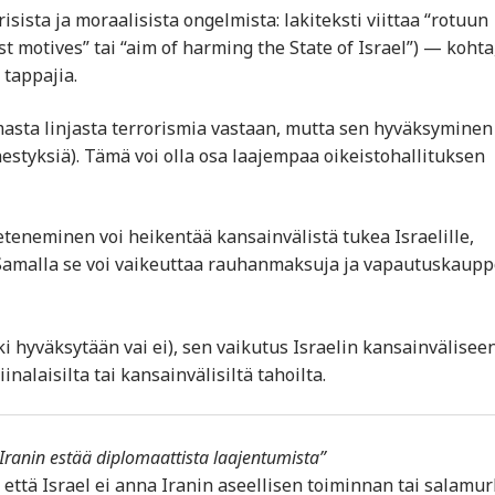
isista ja moraalisista ongelmista: lakiteksti viittaa “rotuun
ist motives” tai “aim of harming the State of Israel”) — kohta
 tappajia.
mmasta linjasta terrorismia vastaan, mutta sen hyväksyminen
estyksiä). Tämä voi olla osa laajempaa oikeistohallituksen
 eteneminen voi heikentää kansainvälistä tukea Israelille,
 Samalla se voi vaikeuttaa rauhan­maksuja ja vapautuskaup
i hyväksytään vai ei), sen vaikutus Israelin kansainvälisee
alaisilta tai kansainvälisiltä tahoilta.
ranin estää diplomaattista laajentumista”
i, että Israel ei anna Iranin aseellisen toiminnan tai salamu