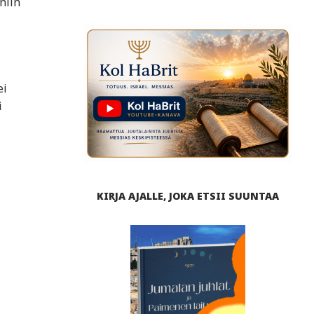
niin
ei
i
KIRJA AJALLE, JOKA ETSII SUUNTAA