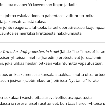
valmistaa maaperää kovemman linjan jatkolle.
 voi johtaa eskalaatioon ja pahentaa siviiliuhreja, mikä
iä ja kansainvälistä tukea.
n johto reagoivat, lähteekö Israel operatiivisesti laajempaa
lausuntoa esimerkiksi kriittisestä näkökulmasta.
ra-Orthodox draft protesters in Israel
(lähde The Times of Israe
isen yhteisön miehiä (haredim) protestoivat Jerusalemin
an, joka uhkaa heidän pitkään vakiintunutta vapautustaan.
isuus on keskeinen osa kansalaistaakkaa, mutta ultra-ortod
seen jesivan (rabbiinikoulun) piirissä. Nyt tämä ”Torato
koa: sekulaari väestö pitää asevelvollisuusvapautusta
ssa ja reserviläiset rasittuneet, kun taas haredi-yhteisö p