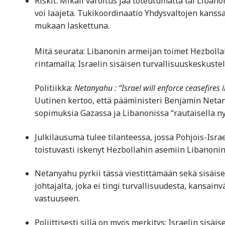
Riskit: Mikäli varoitus jää toteutumatta tai Libano
voi laajeta. Tukikoordinaatio Yhdysvaltojen kanssa
mukaan laskettuna.
Mitä seurata: Libanonin armeijan toimet Hezbollah
rintamalla; Israelin sisäisen turvallisuus­keskuste
Politiikka:
Netanyahu : “Israel will enforce ceasefires 
Uutinen kertoo, että pääministeri Benjamin Netany
sopimuksia Gazassa ja Libanonissa “rautaisella nyr
Julkilausuma tulee tilanteessa, jossa Pohjois-Israe
toistuvasti iskenyt Hezbollahin asemiin Libanonin
Netanyahu pyrkii tässä viestittämään sekä sisäises
johtajalta, joka ei tingi turvallisuudesta, kansai
vastuuseen.
Poliittisesti sillä on myös merkitys: Israelin sisä