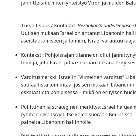
jännitteisiin; miten yhteistyö Viron ja muiden Bal
Turvallisuus / Konfliktit:
Hezbollah’n uudelleenaseist
Uutisen mukaan Israel on antanut Libanonin halli
aseistautumiseen ja toimiin, Israel varautuu laaja
Konteksti: Pohjoisrajan tilanne on ollut jännittyn
toimija, jota Israel pitää suoraan uhkana erityis
Varoitusmerkki: Israelin “viimeinen varoitus” Lib
sotilaallista toimintaa, jos sen mukaan Libanonin
eskalaatiota pohjoisessa – mikä on erityisen huole
Poliittinen ja strateginen merkitys: Israel haluaa
ryhmän eikä Israel itse kajoa suoraan Beirutissa.
paineita Libanonin hallinnolle.