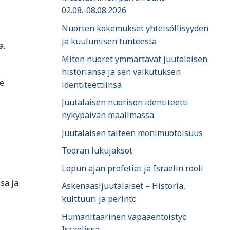
02.08.-08.08.2026
Nuorten kokemukset yhteisöllisyyden
ja kuulumisen tunteesta
a.
Miten nuoret ymmärtävät juutalaisen
historiansa ja sen vaikutuksen
le
identiteettiinsä
Juutalaisen nuorison identiteetti
nykypäivän maailmassa
Juutalaisen taiteen monimuotoisuus
Tooran lukujaksot
Lopun ajan profetiat ja Israelin rooli
sa ja
Askenaasijuutalaiset – Historia,
kulttuuri ja perintö
Humanitaarinen vapaaehtoistyö
Israelissa