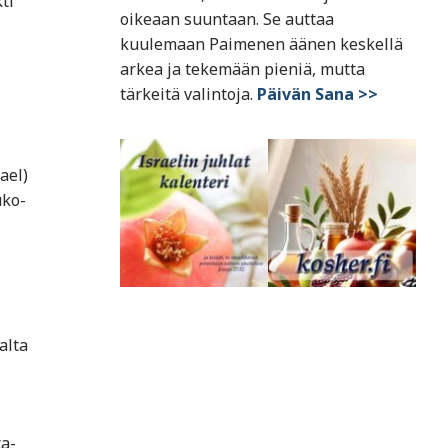
ti
oikeaan suuntaan. Se auttaa
kuulemaan Paimenen äänen keskellä
arkea ja tekemään pieniä, mutta
tärkeitä valintoja.
Päivän Sana >>
ael)
uko-
alta
ta-