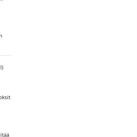
n
l)
oksit
itää