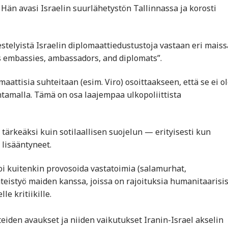
Hän avasi Israelin suurlähetystön Tallinnassa ja korosti
jestelyistä Israelin diplomaattiedustustoja vastaan eri maiss
l’s embassies, ambassadors, and diplomats”.
maattisia suhteitaan (esim. Viro) osoittaakseen, että se ei o
ntamalla. Tämä on osa laajempaa ulkopoliittista
tärkeäksi kuin sotilaallisen suojelun — erityisesti kun
 lisääntyneet.
oi kuitenkin provosoida vastatoimia (salamurhat,
teistyö maiden kanssa, joissa on rajoituksia humanitaarisis
le kritiikille.
eiden avaukset ja niiden vaikutukset Iranin-Israel akselin