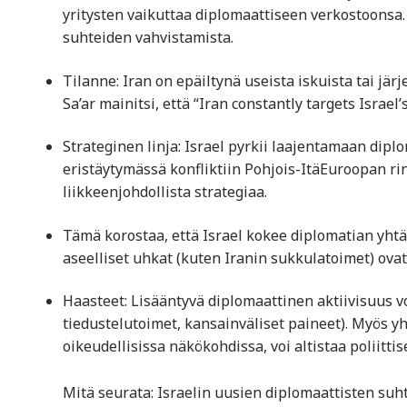
yritysten vaikuttaa diplomaattiseen verkostoonsa. 
suhteiden vahvistamista.
Tilanne: Iran on epäiltynä useista iskuista tai jär
Sa’ar mainitsi, että “Iran constantly targets Israe
Strateginen linja: Israel pyrkii laajentamaan diplo
eristäytymässä konfliktiin Pohjois-Itä­Euroopan ri
liikkeenjohdollista strategiaa.
Tämä korostaa, että Israel kokee diplomatian yhtä 
aseelliset uhkat (kuten Iranin sukkulatoimet) ovat
Haasteet: Lisääntyvä diplomaattinen aktiivisuus v
tiedustelutoimet, kansainväliset paineet). Myös yh
oikeudellisissa näkökohdissa, voi altistaa poliittisel
Mitä seurata: Israelin uusien diplomaattisten suht