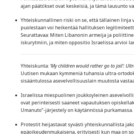
ajan päätökset ovat keskeisiä, ja tämä lausunto 
Yhteiskunnallinen riski on se, että tällainen linja
puolestaan voi heikentää hallituksen legitimiteett
Seurattavaa: Miten Libanonin armeija ja poliittine
iskurytmiin, ja miten oppositio Israelissa arvioi 
Yhteiskunta:
‘My children would rather go to jail’: Ult
Uutisen mukaan kymmeniä tuhansia ultra-ortodoks
sisääntulossa asevelvollisuuslain muutosta vasta
Israelissa miespuolinen joukkoyleinen asevelvoll
ovat perinteisesti saaneet vapautuksen opiskellak
Umanuto”-järjestely on käytännössä purkamassa.
Protestit heijastavat syvästi yhteiskunnallista ja
epäoikeudenmukaisena, erityisesti kun maa on soda