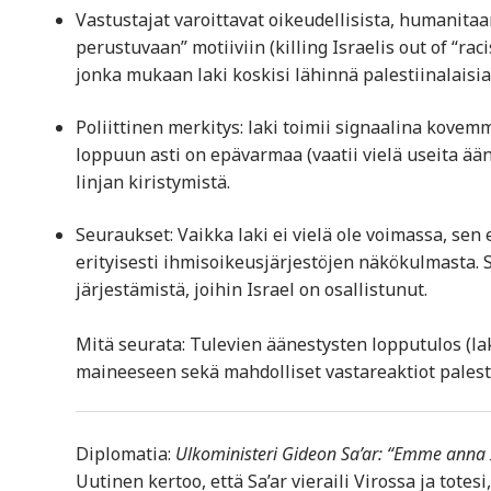
Vastustajat varoittavat oikeudellisista, humanitaar
perustuvaan” motiiviin (killing Israelis out of “rac
jonka mukaan laki koskisi lähinnä palestiinalaisia
Poliittinen merkitys: laki toimii signaalina kove
loppuun asti on epävarmaa (vaatii vielä useita ään
linjan kiristymistä.
Seuraukset: Vaikka laki ei vielä ole voimassa, sen
erityisesti ihmisoikeus­järjestöjen näkökulmasta.
järjestämistä, joihin Israel on osallistunut.
Mitä seurata: Tulevien äänestysten lopputulos (lak
maineeseen sekä mahdolliset vastareaktiot palestiin
Diplomatia:
Ulkoministeri Gideon Sa’ar: “Emme anna I
Uutinen kertoo, että Sa’ar vieraili Virossa ja totes