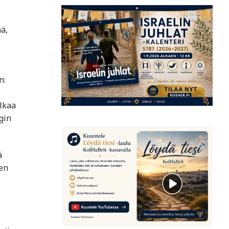
ä,
n:
alkaa
gin
ä
en