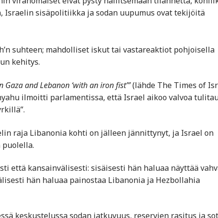
nin viranomaiset eivät pysty hallitsemaan tilannetta, konflik
, Israelin sisäpolitiikka ja sodan uupumus ovat tekijöitä
’n suhteen; mahdolliset iskut tai vastareaktiot pohjoisella
lun kehitys.
in Gaza and Lebanon ‘with an iron fist’”
(lähde The Times of Isr
ahu ilmoitti parlamentissa, että Israel aikoo valvoa tulita
killä”.
lin raja Libanonia kohti on jälleen jännittynyt, ja Israel on
 puolella.
ti että kansainvälisesti: sisäisesti hän haluaa näyttää vahv
nvälisesti hän haluaa painostaa Libanonia ja Hezbollahia
isessä keskustelussa sodan jatkuvuus, reservien rasitus ja so