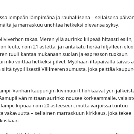
issa lempeän lämpimänä ja rauhallisena – sellaisena päivän
mältä ja marraskuu unohtaa hetkeksi olevansa syksy.
lviverhon takaa. Meren yllä aurinko kiipeää hitaasti esiin,
n leuto, noin 21 astetta, ja rantakatu herää hiljalleen eloo
 meren tuuli kantaa mukanaan suolan ja espresson tuoksun.
rinko voittaa hetkeksi pilvet. Myöhään iltapäivällä taivas 
siitä tyypillisestä Välimeren sumusta, joka peittää kaupun
ampi. Vanhan kaupungin kivimuurit hohkaavat yön jälkeist
a. Aamupäivän mittaan aurinko nousee korkeammalle, valaist
lä lämpö kipuaa noin 20 asteeseen, mutta varjoissa tuntuu
sta vakavuutta – sellainen marraskuun kirkkaus, joka tekee
koskaan.