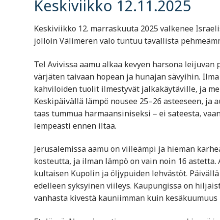
Keskiviikko 12.11.2025
Keskiviikko 12. marraskuuta 2025 valkenee Israel
jolloin Välimeren valo tuntuu tavallista pehmeäm
Tel Avivissa aamu alkaa kevyen harsona leijuvan pi
värjäten taivaan hopean ja hunajan sävyihin. Ilma o
kahviloiden tuolit ilmestyvät jalkakäytäville, ja
Keskipäivällä lämpö nousee 25–26 asteeseen, ja au
taas tummua harmaansiniseksi – ei sateesta, vaan 
lempeästi ennen iltaa.
Jerusalemissa aamu on viileämpi ja hieman karhe
kosteutta, ja ilman lämpö on vain noin 16 astett
kultaisen Kupolin ja öljypuiden lehvästöt. Päiväl
edelleen syksyinen viileys. Kaupungissa on hiljai
vanhasta kivestä kauniimman kuin kesäkuumuus 