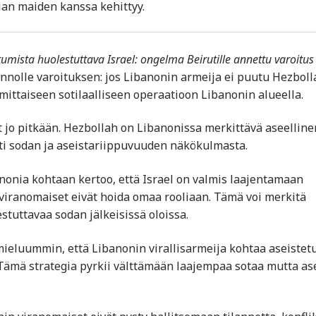
tian maiden kanssa kehittyy.
umista huolestuttava Israel: ongelma Beirutille annettu varoitus
nnolle varoituksen: jos Libanonin armeija ei puutu Hezboll
mittaiseen sotilaalliseen operaatioon Libanonin alueella.
yt jo pitkään. Hezbollah on Libanonissa merkittävä aseelline
esti sodan ja aseistariippuvuuden näkökulmasta.
anonia kohtaan kertoo, että Israel on valmis laajentamaan
 viranomaiset eivät hoida omaa rooliaan. Tämä voi merkitä
stuttavaa sodan jälkeisissä oloissa.
 mieluummin, että Libanonin virallis­armeija kohtaa aseistet
 Tämä strategia pyrkii välttämään laajempaa sotaa mutta as