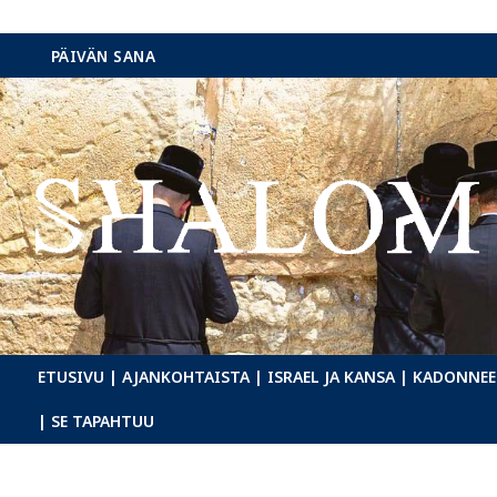
Hyppää
PÄIVÄN SANA
sisältöön
ETUSIVU
| AJANKOHTAISTA
| ISRAEL JA KANSA
| KADONNEE
| SE TAPAHTUU