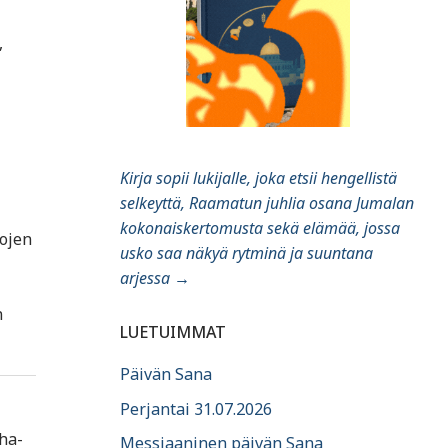
,
Kirja sopii lukijalle, joka etsii hengellistä
selkeyttä, Raamatun juhlia osana Jumalan
kokonaiskertomusta sekä elämää, jossa
pojen
usko saa näkyä rytminä ja suuntana
arjessa
→
n
LUETUIMMAT
Päivän Sana
Perjantai 31.07.2026
rha­
Messiaaninen päivän Sana