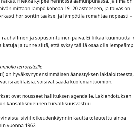
 raikas. Hiekka kylpee hennossa aamunpunassa, ja ilma on 
Päivän mittaan lämpö kohoaa 19–20 asteeseen, ja taivas on
jyrkästi horisontin taakse, ja lämpötila romahtaa nopeasti –
, rauhallinen ja sopusointuinen päivä. Ei liikaa kuumuutta, 
 katuja ja tunne siitä, että syksy täällä osaa olla lempeämp
nöllä terroristeille
i) on hyväksynyt ensimmäisen äänestyksen lakialoitteesta,
avat israelilaisia, voisivat saada kuolemantuomion.
mykset ovat nousseet hallituksen agendalle. Lakiehdotuksen
 on kansallismielinen turvallisuus­vastuu.
vinaista: siviilioikeudenkäynnin kautta toteutettu ainoa
in vuonna 1962.