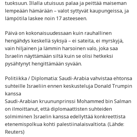
tuoksuun. Illalla utuisuus palaa ja peittää maiseman
lempeään hämärään – valot syttyvät kaupungeissa, ja
lämpötila laskee noin 17 asteeseen.
Päivä on kokonaisuudessaan kuin rauhallinen
hengähdys keskellä syksyä – ei sateita, ei myrskyjä,
vain hiljainen ja lämmin harsoinen valo, joka saa
Israelin näyttämään siltä kuin se olisi hetkeksi
pysähtynyt hengittämään syvään.
Politiikka / Diplomatia: Saudi-Arabia vahvistaa ehtonsa
suhteille Israeliin ennen keskusteluja Donald Trumpin
kanssa
Saudi-Arabian kruununprinssi Mohammed bin Salman
on ilmoittanut, että diplomaattisten suhteiden
solmiminen Israelin kanssa edellyttää konkreettista
etenemispolkua kohti palestiinalaisvaltiota. (Lähde:
Reuters)