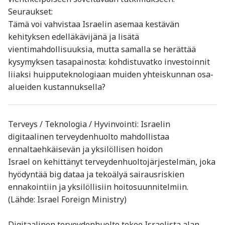
Seuraukset:
Tämä voi vahvistaa Israelin asemaa kestävän
kehityksen edelläkävijänä ja lisätä
vientimahdollisuuksia, mutta samalla se herättää
kysymyksen tasapainosta: kohdistuvatko investoinnit
liiaksi huipputeknologiaan muiden yhteiskunnan osa-
alueiden kustannuksella?
Terveys / Teknologia / Hyvinvointi: Israelin
digitaalinen terveydenhuolto mahdollistaa
ennaltaehkäisevän ja yksilöllisen hoidon
Israel on kehittänyt terveydenhuoltojärjestelmän, joka
hyödyntää big dataa ja tekoälyä sairausriskien
ennakointiin ja yksilöllisiin hoitosuunnitelmiin.
(Lähde: Israel Foreign Ministry)
Digitaalinen terveydenhuolto tekee Israelista alan