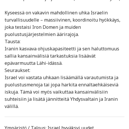
Kyseessä on vakavin mahdollinen uhka Israelin
turvallisuudelle – massiivinen, koordinoitu hyökkäys,
joka testaisi Iron Domen ja muiden
puolustusjärjestelmien äärirajoja.
Tausta:
Iranin kasvava ohjuskapasiteetti ja sen haluttomuus
sallia kansainvälisiä tarkastuksia lisäävät
epävarmuutta Lähi-idässä.
Seuraukset:
Israel voi vastata uhkaan lisäämällä varautumista ja
puolustusmenoja tai jopa harkita ennaltaehkäiseviä
iskuja. Tämä voi myös vaikuttaa kansainvälisiin
suhteisiin ja lisätä jännitteitä Yhdysvaltain ja Iranin
välillä.
Ympäristö / Talous: Israel hyväksyi uudet