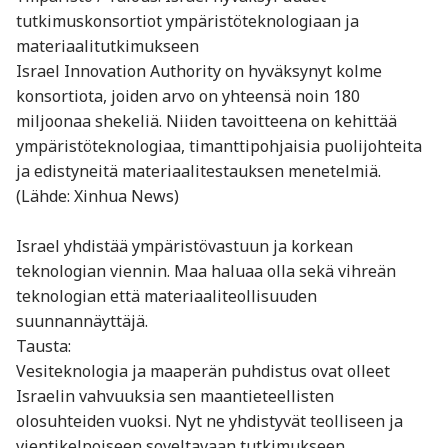
tutkimuskonsortiot ympäristöteknologiaan ja
materiaalitutkimukseen
Israel Innovation Authority on hyväksynyt kolme
konsortiota, joiden arvo on yhteensä noin 180
miljoonaa shekeliä. Niiden tavoitteena on kehittää
ympäristöteknologiaa, timanttipohjaisia puolijohteita
ja edistyneitä materiaalitestauksen menetelmiä.
(Lähde: Xinhua News)
Israel yhdistää ympäristövastuun ja korkean
teknologian viennin. Maa haluaa olla sekä vihreän
teknologian että materiaaliteollisuuden
suunnannäyttäjä.
Tausta:
Vesiteknologia ja maaperän puhdistus ovat olleet
Israelin vahvuuksia sen maantieteellisten
olosuhteiden vuoksi. Nyt ne yhdistyvät teolliseen ja
vientikelpoiseen soveltavaan tutkimukseen.