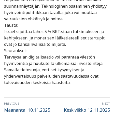
suunnannäyttäjän. Teknologinen osaaminen yhdistyy
hyvinvointipolitiikkaan tavalla, joka voi muuttaa
sairauksien ehkäisyä ja hoitoa.
Tausta:
Israel sijoittaa lähes 5 % BKT:staan tutkimukseen ja
kehitykseen, ja monet sen lääketieteelliset startupit
ovat jo kansainvälisiä toimijoita.
Seuraukset:
Terveysalan digitalisaatio voi parantaa väestön
hyvinvointia ja houkutella ulkomaisia investointeja.
Samalla tietosuoja, eettiset kysymykset ja
yhdenvertaisuus palveluiden saatavuudessa ovat
tulevaisuuden keskeisiä haasteita.
Artikkelien
PREVIOUS
NEXT
selaus
Previous
Next
Maanantai 10.11.2025
Keskiviikko 12.11.2025