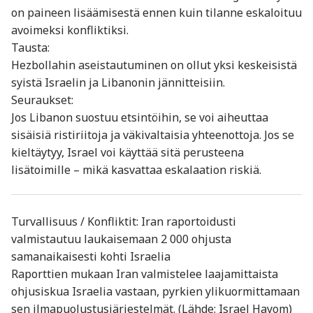
on paineen lisäämisestä ennen kuin tilanne eskaloituu
avoimeksi konfliktiksi.
Tausta:
Hezbollahin aseistautuminen on ollut yksi keskeisistä
syistä Israelin ja Libanonin jännitteisiin.
Seuraukset:
Jos Libanon suostuu etsintöihin, se voi aiheuttaa
sisäisiä ristiriitoja ja väkivaltaisia yhteenottoja. Jos se
kieltäytyy, Israel voi käyttää sitä perusteena
lisätoimille – mikä kasvattaa eskalaation riskiä.
Turvallisuus / Konfliktit: Iran raportoidusti
valmistautuu laukaisemaan 2 000 ohjusta
samanaikaisesti kohti Israelia
Raporttien mukaan Iran valmistelee laajamittaista
ohjusiskua Israelia vastaan, pyrkien ylikuormittamaan
sen ilmapuolustusjärjestelmät. (Lähde: Israel Hayom)