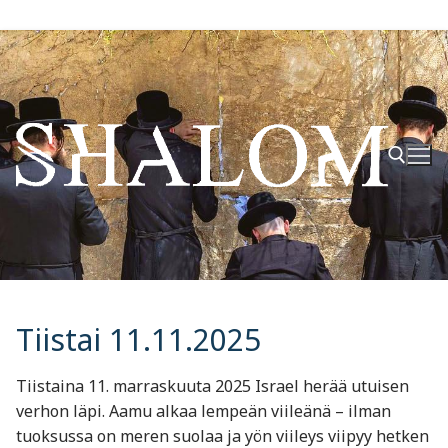
Hyppää
sisältöön
Hae:
Tiistai 11.11.2025
Tiistaina 11. marraskuuta 2025 Israel herää utuisen
verhon läpi. Aamu alkaa lempeän viileänä – ilman
tuoksussa on meren suolaa ja yön viileys viipyy hetken