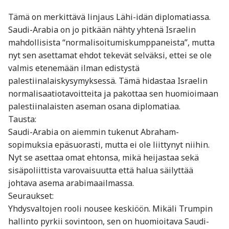
Tämä on merkittävä linjaus Lähi-idän diplomatiassa.
Saudi-Arabia on jo pitkään nähty yhtenä Israelin
mahdollisista “normalisoitumiskumppaneista”, mutta
nyt sen asettamat ehdot tekevät selväksi, ettei se ole
valmis etenemään ilman edistystä
palestiinalaiskysymyksessä. Tämä hidastaa Israelin
normalisaatiotavoitteita ja pakottaa sen huomioimaan
palestiinalaisten aseman osana diplomatiaa.
Tausta:
Saudi-Arabia on aiemmin tukenut Abraham-
sopimuksia epäsuorasti, mutta ei ole liittynyt niihin.
Nyt se asettaa omat ehtonsa, mikä heijastaa sekä
sisäpoliittista varovaisuutta että halua säilyttää
johtava asema arabimaailmassa.
Seuraukset:
Yhdysvaltojen rooli nousee keskiöön. Mikäli Trumpin
hallinto pyrkii sovintoon, sen on huomioitava Saudi-