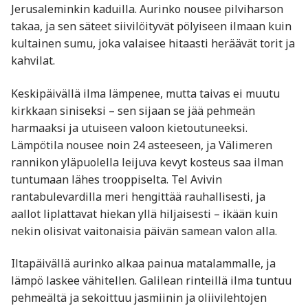
Jerusaleminkin kaduilla. Aurinko nousee pilviharson
takaa, ja sen säteet siivilöityvät pölyiseen ilmaan kuin
kultainen sumu, joka valaisee hitaasti heräävät torit ja
kahvilat.
Keskipäivällä ilma lämpenee, mutta taivas ei muutu
kirkkaan siniseksi – sen sijaan se jää pehmeän
harmaaksi ja utuiseen valoon kietoutuneeksi.
Lämpötila nousee noin 24 asteeseen, ja Välimeren
rannikon yläpuolella leijuva kevyt kosteus saa ilman
tuntumaan lähes trooppiselta. Tel Avivin
rantabulevardilla meri hengittää rauhallisesti, ja
aallot liplattavat hiekan yllä hiljaisesti – ikään kuin
nekin olisivat vaitonaisia päivän samean valon alla.
Iltapäivällä aurinko alkaa painua matalammalle, ja
lämpö laskee vähitellen. Galilean rinteillä ilma tuntuu
pehmeältä ja sekoittuu jasmiinin ja oliivilehtojen