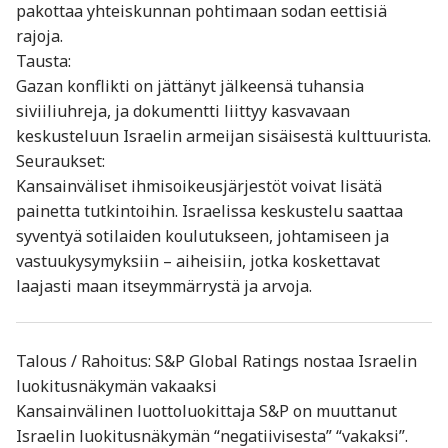
pakottaa yhteiskunnan pohtimaan sodan eettisiä
rajoja.
Tausta:
Gazan konflikti on jättänyt jälkeensä tuhansia
siviiliuhreja, ja dokumentti liittyy kasvavaan
keskusteluun Israelin armeijan sisäisestä kulttuurista.
Seuraukset:
Kansainväliset ihmisoikeusjärjestöt voivat lisätä
painetta tutkintoihin. Israelissa keskustelu saattaa
syventyä sotilaiden koulutukseen, johtamiseen ja
vastuukysymyksiin – aiheisiin, jotka koskettavat
laajasti maan itseymmärrystä ja arvoja.
Talous / Rahoitus: S&P Global Ratings nostaa Israelin
luokitusnäkymän vakaaksi
Kansainvälinen luottoluokittaja S&P on muuttanut
Israelin luokitusnäkymän “negatiivisesta” “vakaksi”.