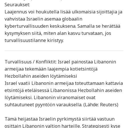
Seuraukset:
Laajennus voi houkutella lisää ulkomaisia sijoittajia ja
vahvistaa Israelin asemaa globaalin
kyberturvallisuuden keskuksena. Samalla se herättää
kysymyksen siitä, miten alan kasvu turvataan, jos
turvallisuustilanne kiristyy.
Turvallisuus / Konfliktit: Israel painostaa Libanonin
armeijaa tekemään laajempia kotietsintöjä
Hezbollahin aseiden löytämiseksi
Israel vaatii Libanonin armeijaa toteuttamaan kattavia
etsintöjä eteläisessä Libanonissa Hezbollahin aseiden
löytämiseksi. Libanonin viranomaiset ovat
suhtautuneet pyyntöön varauksella. (Lähde: Reuters)
Tämä heijastaa Israelin pyrkimystä siirtää vastuun
osittain Libanonin valtion harteille. Strategisesti kyse