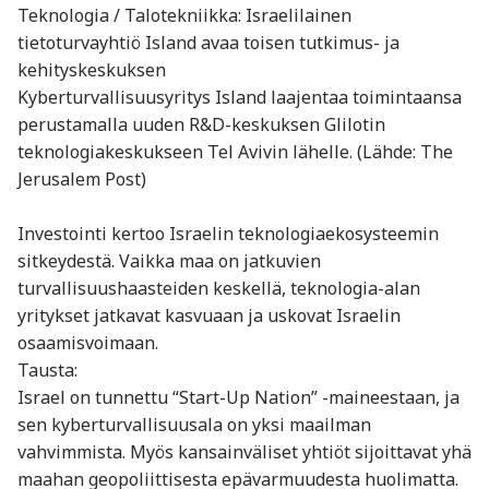
Teknologia / Talotekniikka: Israelilainen
tietoturvayhtiö Island avaa toisen tutkimus- ja
kehityskeskuksen
Kyberturvallisuusyritys Island laajentaa toimintaansa
perustamalla uuden R&D-keskuksen Glilotin
teknologiakeskukseen Tel Avivin lähelle. (Lähde: The
Jerusalem Post)
Investointi kertoo Israelin teknologiaekosysteemin
sitkeydestä. Vaikka maa on jatkuvien
turvallisuushaasteiden keskellä, teknologia-alan
yritykset jatkavat kasvuaan ja uskovat Israelin
osaamisvoimaan.
Tausta:
Israel on tunnettu “Start-Up Nation” -maineestaan, ja
sen kyberturvallisuusala on yksi maailman
vahvimmista. Myös kansainväliset yhtiöt sijoittavat yhä
maahan geopoliittisesta epävarmuudesta huolimatta.