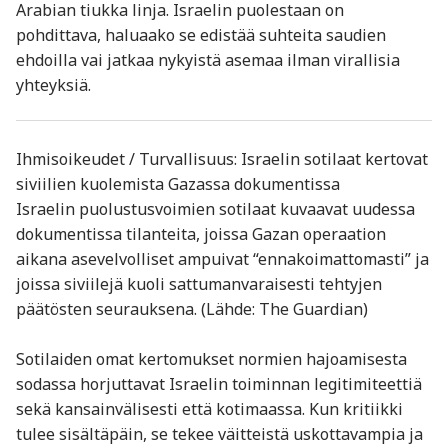
Arabian tiukka linja. Israelin puolestaan on
pohdittava, haluaako se edistää suhteita saudien
ehdoilla vai jatkaa nykyistä asemaa ilman virallisia
yhteyksiä.
Ihmisoikeudet / Turvallisuus: Israelin sotilaat kertovat
siviilien kuolemista Gazassa dokumentissa
Israelin puolustusvoimien sotilaat kuvaavat uudessa
dokumentissa tilanteita, joissa Gazan operaation
aikana asevelvolliset ampuivat “ennakoimattomasti” ja
joissa siviilejä kuoli sattumanvaraisesti tehtyjen
päätösten seurauksena. (Lähde: The Guardian)
Sotilaiden omat kertomukset normien hajoamisesta
sodassa horjuttavat Israelin toiminnan legitimiteettiä
sekä kansainvälisesti että kotimaassa. Kun kritiikki
tulee sisältäpäin, se tekee väitteistä uskottavampia ja