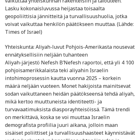
vaikuttaa yhteiskunnan rakenteisiin ja talouteen.
Lasku kokonaisluvussa heijastaa toisaalta
geopoliittisia jännitteitä ja turvallisuushuolia, jotka
voivat vaikuttaa henkilön päätökseen muuttaa. (Lähde:
Times of Israel)
Yhteiskunta: Aliyah-luvut Pohjois-Amerikasta nousevat
ennätyksellisiin neljään tuhanteen
Aliyah-järjestö Nefesh B’Nefesh raportoi, että yli 4 100
pohjoisamerikkalaista teki aliyahin Israelin
intohimoprosessin kautta vuonna 2025 – korkein
määrä neljään vuoteen. Monet hakijoista mainitsevat
sodan vaikuttaneen heidän päätökseensä tehdä aliyah,
mikä kertoo muuttuneista identiteetti- ja
turvavaatimuksista diasporayhteisöissä. Tämä trendi
on merkittävä, koska se voi muuttaa Israelin
demografista profiilia juuri aikana, jolloin maan
sisäiset poliittiset ja turvallisuushaasteet käynnistävät