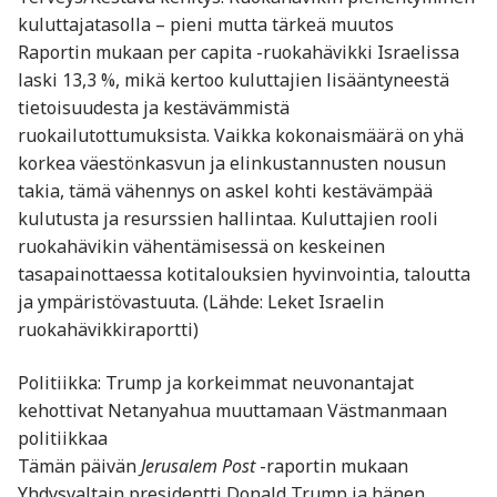
kuluttajatasolla – pieni mutta tärkeä muutos
Raportin mukaan per capita -ruokahävikki Israelissa
laski 13,3 %, mikä kertoo kuluttajien lisääntyneestä
tietoisuudesta ja kestävämmistä
ruokailutottumuksista. Vaikka kokonaismäärä on yhä
korkea väestönkasvun ja elinkustannusten nousun
takia, tämä vähennys on askel kohti kestävämpää
kulutusta ja resurssien hallintaa. Kuluttajien rooli
ruokahävikin vähentämisessä on keskeinen
tasapainottaessa kotitalouksien hyvinvointia, taloutta
ja ympäristövastuuta. (Lähde: Leket Israelin
ruokahävikkiraportti)
Politiikka: Trump ja korkeimmat neuvonantajat
kehottivat Netanyahua muuttamaan Västmanmaan
politiikkaa
Tämän päivän
Jerusalem Post
-raportin mukaan
Yhdysvaltain presidentti Donald Trump ja hänen