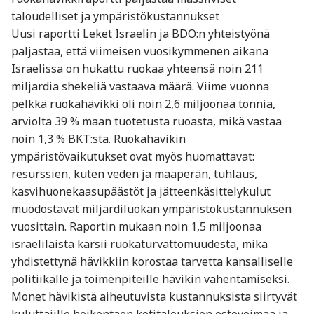
taloudelliset ja ympäristökustannukset
Uusi raportti Leket Israelin ja BDO:n yhteistyönä
paljastaa, että viimeisen vuosikymmenen aikana
Israelissa on hukattu ruokaa yhteensä noin 211
miljardia shekeliä vastaava määrä. Viime vuonna
pelkkä ruokahävikki oli noin 2,6 miljoonaa tonnia,
arviolta 39 % maan tuotetusta ruoasta, mikä vastaa
noin 1,3 % BKT:sta. Ruokahävikin
ympäristövaikutukset ovat myös huomattavat:
resurssien, kuten veden ja maaperän, tuhlaus,
kasvihuonekaasupäästöt ja jätteenkäsittelykulut
muodostavat miljardiluokan ympäristökustannuksen
vuosittain. Raportin mukaan noin 1,5 miljoonaa
israelilaista kärsii ruokaturvattomuudesta, mikä
yhdistettynä hävikkiin korostaa tarvetta kansalliselle
politiikalle ja toimenpiteille hävikin vähentämiseksi.
Monet hävikistä aiheutuvista kustannuksista siirtyvät