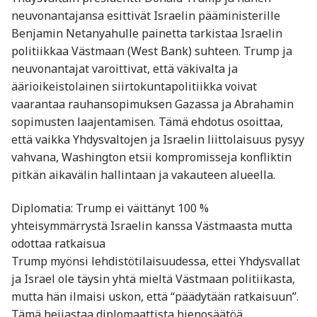
neuvonantajansa esittivät Israelin pääministerille
Benjamin Netanyahulle painetta tarkistaa Israelin
politiikkaa Västmaan (West Bank) suhteen. Trump ja
neuvonantajat varoittivat, että väkivalta ja
äärioikeistolainen siirtokuntapolitiikka voivat
vaarantaa rauhansopimuksen Gazassa ja Abrahamin
sopimusten laajentamisen. Tämä ehdotus osoittaa,
että vaikka Yhdysvaltojen ja Israelin liittolaisuus pysyy
vahvana, Washington etsii kompromisseja konfliktin
pitkän aikavälin hallintaan ja vakauteen alueella.
Diplomatia: Trump ei väittänyt 100 %
yhteisymmärrystä Israelin kanssa Västmaasta mutta
odottaa ratkaisua
Trump myönsi lehdistötilaisuudessa, ettei Yhdysvallat
ja Israel ole täysin yhtä mieltä Västmaan politiikasta,
mutta hän ilmaisi uskon, että “päädytään ratkaisuun”.
Tämä heijastaa diplomaattista hienosäätöä