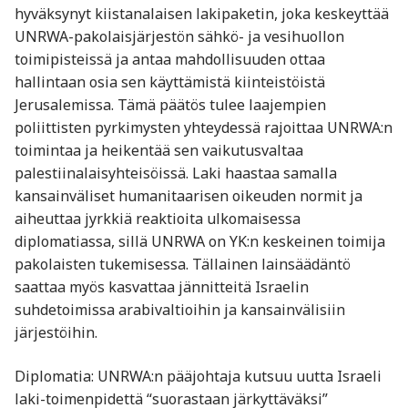
hyväksynyt kiistanalaisen lakipaketin, joka keskeyttää
UNRWA-pakolaisjärjestön sähkö- ja vesihuollon
toimipisteissä ja antaa mahdollisuuden ottaa
hallintaan osia sen käyttämistä kiinteistöistä
Jerusalemissa. Tämä päätös tulee laajempien
poliittisten pyrkimysten yhteydessä rajoittaa UNRWA:n
toimintaa ja heikentää sen vaikutusvaltaa
palestiinalaisyhteisöissä. Laki haastaa samalla
kansainväliset humanitaarisen oikeuden normit ja
aiheuttaa jyrkkiä reaktioita ulkomaisessa
diplomatiassa, sillä UNRWA on YK:n keskeinen toimija
pakolaisten tukemisessa. Tällainen lainsäädäntö
saattaa myös kasvattaa jännitteitä Israelin
suhdetoimissa arabivaltioihin ja kansainvälisiin
järjestöihin.
Diplomatia: UNRWA:n pääjohtaja kutsuu uutta Israeli
laki-toimenpidettä “suorastaan järkyttäväksi”