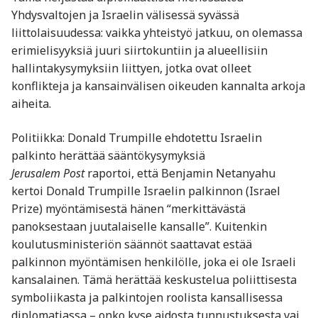
Yhdysvaltojen ja Israelin välisessä syvässä
liittolaisuudessa: vaikka yhteistyö jatkuu, on olemassa
erimielisyyksiä juuri siirtokuntiin ja alueellisiin
hallintakysymyksiin liittyen, jotka ovat olleet
konflikteja ja kansainvälisen oikeuden kannalta arkoja
aiheita.
Politiikka: Donald Trumpille ehdotettu Israelin
palkinto herättää sääntökysymyksiä
Jerusalem Post
raportoi, että Benjamin Netanyahu
kertoi Donald Trumpille Israelin palkinnon (Israel
Prize) myöntämisestä hänen “merkittävästä
panoksestaan juutalaiselle kansalle”. Kuitenkin
koulutusministeriön säännöt saattavat estää
palkinnon myöntämisen henkilölle, joka ei ole Israeli
kansalainen. Tämä herättää keskustelua poliittisesta
symboliikasta ja palkintojen roolista kansallisessa
diplomatiassa – onko kyse aidosta tunnustuksesta vai