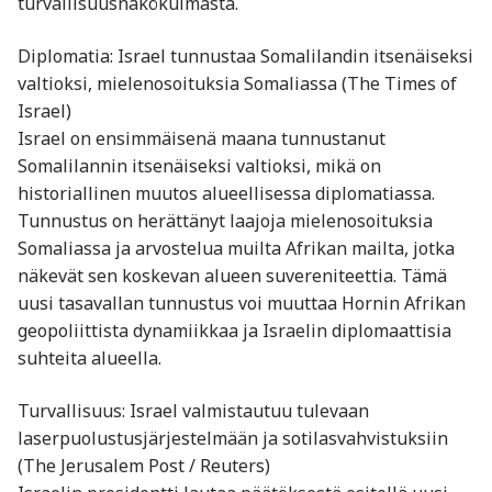
turvallisuusnäkökulmasta.
Diplomatia: Israel tunnustaa Somalilandin itsenäiseksi
valtioksi, mielenosoituksia Somaliassa (The Times of
Israel)
Israel on ensimmäisenä maana tunnustanut
Somalilannin itsenäiseksi valtioksi, mikä on
historiallinen muutos alueellisessa diplomatiassa.
Tunnustus on herättänyt laajoja mielenosoituksia
Somaliassa ja arvostelua muilta Afrikan mailta, jotka
näkevät sen koskevan alueen suvereniteettia. Tämä
uusi tasavallan tunnustus voi muuttaa Hornin Afrikan
geopoliittista dynamiikkaa ja Israelin diplomaattisia
suhteita alueella.
Turvallisuus: Israel valmistautuu tulevaan
laserpuolustusjärjestelmään ja sotilasvahvistuksiin
(The Jerusalem Post / Reuters)