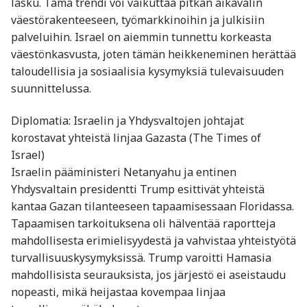
lasku. Tämä trendi voi vaikuttaa pitkän aikavälin
väestörakenteeseen, työmarkkinoihin ja julkisiin
palveluihin. Israel on aiemmin tunnettu korkeasta
väestönkasvusta, joten tämän heikkeneminen herättää
taloudellisia ja sosiaalisia kysymyksiä tulevaisuuden
suunnittelussa.
Diplomatia: Israelin ja Yhdysvaltojen johtajat
korostavat yhteistä linjaa Gazasta (The Times of
Israel)
Israelin pääministeri Netanyahu ja entinen
Yhdysvaltain presidentti Trump esittivät yhteistä
kantaa Gazan tilanteeseen tapaamisessaan Floridassa.
Tapaamisen tarkoituksena oli hälventää raportteja
mahdollisesta erimielisyydestä ja vahvistaa yhteistyötä
turvallisuuskysymyksissä. Trump varoitti Hamasia
mahdollisista seurauksista, jos järjestö ei aseistaudu
nopeasti, mikä heijastaa kovempaa linjaa