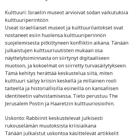
Kulttuuri: Israelin museot arvioivat sodan vaikutuksia
kulttuuriperintöön
Useat israelilaiset museot ja kulttuurilaitokset ovat
nostaneet esiin huolensa kulttuuriperinnön
suojelemisesta pitkittyneen konfliktin aikana. Tänään
julkaistujen kulttuuriuutisten mukaan osa
näyttelytoiminnasta on siirtynyt digitaaliseen
muotoon, ja kokoelmat on siirretty turvasäilytykseen.
Tämä kehitys herättää keskustelua siitä, miten
kulttuuri säilyy kriisin keskellä ja millainen rooli
taiteella ja historiallisilla esineillä on kansallisen
identiteetin vahvistamisessa. Tieto perustuu The
Jerusalem Postin ja Haaretzin kulttuuriosioihin.
Uskonto: Rabbiinit keskustelevat julkisesti
rukouselämän muutoksista kriisiaikana
Tänään julkaistut uskontoa käsittelevät artikkelit