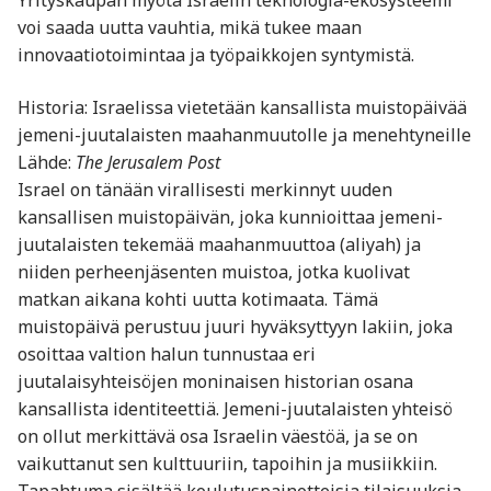
Yrityskaupan myötä Israelin teknologia-ekosysteemi
voi saada uutta vauhtia, mikä tukee maan
innovaatiotoimintaa ja työpaikkojen syntymistä.
Historia: Israelissa vietetään kansallista muistopäivää
jemeni-juutalaisten maahanmuutolle ja menehtyneille
Lähde:
The Jerusalem Post
Israel on tänään virallisesti merkinnyt uuden
kansallisen muistopäivän, joka kunnioittaa jemeni-
juutalaisten tekemää maahanmuuttoa (aliyah) ja
niiden perheenjäsenten muistoa, jotka kuolivat
matkan aikana kohti uutta kotimaata. Tämä
muistopäivä perustuu juuri hyväksyttyyn lakiin, joka
osoittaa valtion halun tunnustaa eri
juutalaisyhteisöjen moninaisen historian osana
kansallista identiteettiä. Jemeni-juutalaisten yhteisö
on ollut merkittävä osa Israelin väestöä, ja se on
vaikuttanut sen kulttuuriin, tapoihin ja musiikkiin.
Tapahtuma sisältää koulutuspainotteisia tilaisuuksia