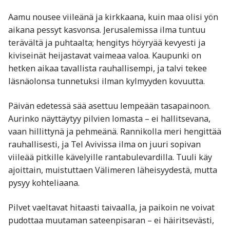
Aamu nousee viileänä ja kirkkaana, kuin maa olisi yön
aikana pessyt kasvonsa. Jerusalemissa ilma tuntuu
terävältä ja puhtaalta; hengitys höyryää kevyesti ja
kiviseinät heijastavat vaimeaa valoa. Kaupunki on
hetken aikaa tavallista rauhallisempi, ja talvi tekee
läsnäolonsa tunnetuksi ilman kylmyyden kovuutta.
Päivän edetessä sää asettuu lempeään tasapainoon.
Aurinko näyttäytyy pilvien lomasta – ei hallitsevana,
vaan hillittynä ja pehmeänä. Rannikolla meri hengittää
rauhallisesti, ja Tel Avivissa ilma on juuri sopivan
viileää pitkille kävelyille rantabulevardilla. Tuuli käy
ajoittain, muistuttaen Välimeren läheisyydestä, mutta
pysyy kohteliaana.
Pilvet vaeltavat hitaasti taivaalla, ja paikoin ne voivat
pudottaa muutaman sateenpisaran – ei häiritsevästi,