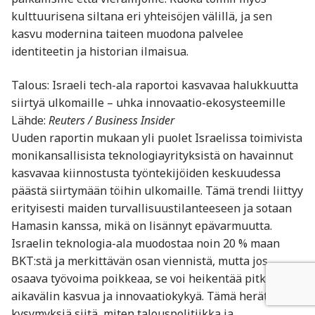
kulttuurisena siltana eri yhteisöjen välillä, ja sen
kasvu modernina taiteen muodona palvelee
identiteetin ja historian ilmaisua.
Talous: Israeli tech-ala raportoi kasvavaa halukkuutta
siirtyä ulkomaille – uhka innovaatio-ekosysteemille
Lähde:
Reuters / Business Insider
Uuden raportin mukaan yli puolet Israelissa toimivista
monikansallisista teknologiayrityksistä on havainnut
kasvavaa kiinnostusta työntekijöiden keskuudessa
päästä siirtymään töihin ulkomaille. Tämä trendi liittyy
erityisesti maiden turvallisuustilanteeseen ja sotaan
Hamasin kanssa, mikä on lisännyt epävarmuutta.
Israelin teknologia-ala muodostaa noin 20 % maan
BKT:stä ja merkittävän osan viennistä, mutta jos
osaava työvoima poikkeaa, se voi heikentää pitkän
aikavälin kasvua ja innovaatiokykyä. Tämä herättää
kysymyksiä siitä, miten talouspolitiikka ja