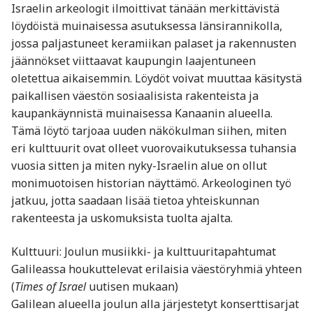
Israelin arkeologit ilmoittivat tänään merkittävistä
löydöistä muinaisessa asutuksessa länsirannikolla,
jossa paljastuneet keramiikan palaset ja rakennusten
jäännökset viittaavat kaupungin laajentuneen
oletettua aikaisemmin. Löydöt voivat muuttaa käsitystä
paikallisen väestön sosiaalisista rakenteista ja
kaupankäynnistä muinaisessa Kanaanin alueella.
Tämä löytö tarjoaa uuden näkökulman siihen, miten
eri kulttuurit ovat olleet vuorovaikutuksessa tuhansia
vuosia sitten ja miten nyky-Israelin alue on ollut
monimuotoisen historian näyttämö. Arkeologinen työ
jatkuu, jotta saadaan lisää tietoa yhteiskunnan
rakenteesta ja uskomuksista tuolta ajalta.
Kulttuuri: Joulun musiikki- ja kulttuuritapahtumat
Galileassa houkuttelevat erilaisia väestöryhmiä yhteen
(
Times of Israel
uutisen mukaan)
Galilean alueella joulun alla järjestetyt konserttisarjat