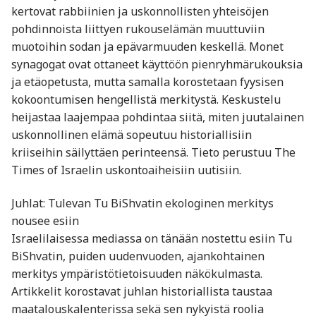
kertovat rabbiinien ja uskonnollisten yhteisöjen
pohdinnoista liittyen rukouselämän muuttuviin
muotoihin sodan ja epävarmuuden keskellä. Monet
synagogat ovat ottaneet käyttöön pienryhmärukouksia
ja etäopetusta, mutta samalla korostetaan fyysisen
kokoontumisen hengellistä merkitystä. Keskustelu
heijastaa laajempaa pohdintaa siitä, miten juutalainen
uskonnollinen elämä sopeutuu historiallisiin
kriiseihin säilyttäen perinteensä. Tieto perustuu The
Times of Israelin uskontoaiheisiin uutisiin.
Juhlat: Tulevan Tu BiShvatin ekologinen merkitys
nousee esiin
Israelilaisessa mediassa on tänään nostettu esiin Tu
BiShvatin, puiden uudenvuoden, ajankohtainen
merkitys ympäristötietoisuuden näkökulmasta.
Artikkelit korostavat juhlan historiallista taustaa
maatalouskalenterissa sekä sen nykyistä roolia