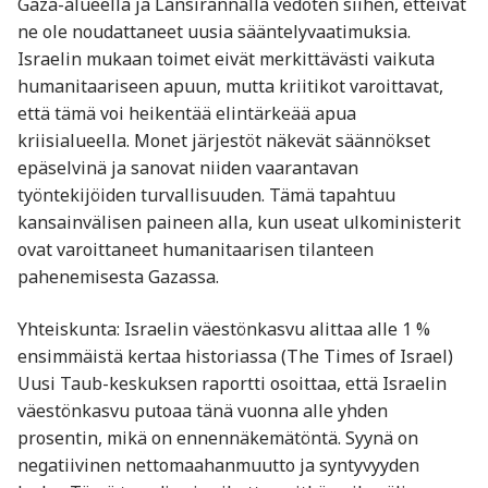
Gaza-alueella ja Länsirannalla vedoten siihen, etteivät
ne ole noudattaneet uusia sääntelyvaatimuksia.
Israelin mukaan toimet eivät merkittävästi vaikuta
humanitaariseen apuun, mutta kriitikot varoittavat,
että tämä voi heikentää elintärkeää apua
kriisialueella. Monet järjestöt näkevät säännökset
epäselvinä ja sanovat niiden vaarantavan
työntekijöiden turvallisuuden. Tämä tapahtuu
kansainvälisen paineen alla, kun useat ulkoministerit
ovat varoittaneet humanitaarisen tilanteen
pahenemisesta Gazassa.
Yhteiskunta: Israelin väestönkasvu alittaa alle 1 %
ensimmäistä kertaa historiassa (The Times of Israel)
Uusi Taub-keskuksen raportti osoittaa, että Israelin
väestönkasvu putoaa tänä vuonna alle yhden
prosentin, mikä on ennennäkemätöntä. Syynä on
negatiivinen nettomaahanmuutto ja syntyvyyden