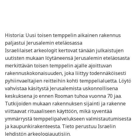
Historia: Uusi toisen temppelin aikainen rakennus
paljastui Jerusalemin eteläosassa
Israelilaiset arkeologit kertovat tänään julkaistujen
uutisten mukaan löytäneensä Jerusalemin eteläosasta
merkittävän toisen temppelin ajalle ajoittuvan
rakennuskokonaisuuden, joka liittyy todennäköisesti
pyhiinvaeltajien reitteihin kohti temppelialuetta. Löytö
vahvistaa käsitystä Jerusalemista uskonnollisena
keskuksena jo ennen Rooman tuhoa vuonna 70 jaa.
Tutkijoiden mukaan rakennuksen sijainti ja rakenne
viittaavat rituaaliseen käyttöön, mikä syventää
ymmärrystä temppelipalvelukseen valmistautumisesta
ja kaupunkirakenteesta. Tieto perustuu Israelin
lehdistön arkeologiauutisiin.