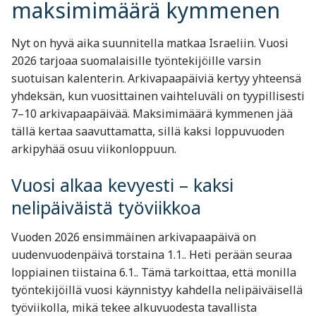
maksimimäärä kymmenen
Nyt on hyvä aika suunnitella matkaa Israeliin. Vuosi
2026 tarjoaa suomalaisille työntekijöille varsin
suotuisan kalenterin. Arkivapaapäiviä kertyy yhteensä
yhdeksän, kun vuosittainen vaihteluväli on tyypillisesti
7–10 arkivapaapäivää. Maksimimäärä kymmenen jää
tällä kertaa saavuttamatta, sillä kaksi loppuvuoden
arkipyhää osuu viikonloppuun.
Vuosi alkaa kevyesti – kaksi
nelipäiväistä työviikkoa
Vuoden 2026 ensimmäinen arkivapaapäivä on
uudenvuodenpäivä torstaina 1.1.. Heti perään seuraa
loppiainen tiistaina 6.1.. Tämä tarkoittaa, että monilla
työntekijöillä vuosi käynnistyy kahdella nelipäiväisellä
työviikolla, mikä tekee alkuvuodesta tavallista