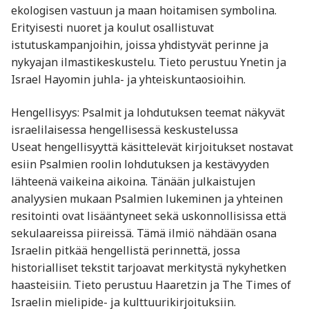
ekologisen vastuun ja maan hoitamisen symbolina.
Erityisesti nuoret ja koulut osallistuvat
istutuskampanjoihin, joissa yhdistyvät perinne ja
nykyajan ilmastikeskustelu. Tieto perustuu Ynetin ja
Israel Hayomin juhla- ja yhteiskuntaosioihin.
Hengellisyys: Psalmit ja lohdutuksen teemat näkyvät
israelilaisessa hengellisessä keskustelussa
Useat hengellisyyttä käsittelevät kirjoitukset nostavat
esiin Psalmien roolin lohdutuksen ja kestävyyden
lähteenä vaikeina aikoina. Tänään julkaistujen
analyysien mukaan Psalmien lukeminen ja yhteinen
resitointi ovat lisääntyneet sekä uskonnollisissa että
sekulaareissa piireissä. Tämä ilmiö nähdään osana
Israelin pitkää hengellistä perinnettä, jossa
historialliset tekstit tarjoavat merkitystä nykyhetken
haasteisiin. Tieto perustuu Haaretzin ja The Times of
Israelin mielipide- ja kulttuurikirjoituksiin.