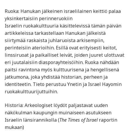
Ruoka: Hanukan jälkeinen israelilainen keittiö palaa
yksinkertaisiin perinneruokiin
Israelin ruokakulttuuria käsittelevissä tämän päivän
artikkeleissa tarkastellaan Hanukan jälkeistä
siirtymää raskaista juhlaruoista arkisempiin,
perinteisiin aterioihin. Esillä ovat erityisesti keitot,
linssiruoat ja paikalliset leivät, joiden juuret ulottuvat
eri juutalaisiin diasporayhteisöihin. Ruoka nähdään
paitsi ravintona myös kulttuurisena ja hengellisenä
jatkumona, joka yhdistää historian, perheen ja
identiteetin. Tieto perustuu Ynetin ja Israel Hayomin
ruokakulttuurijuttuihin.
Historia: Arkeologiset löydöt paljastavat uuden
näkökulman kaupungin muinaiseen asutukseen
Israelin länsirannikolla (
The Times of Israel
raportin
mukaan)