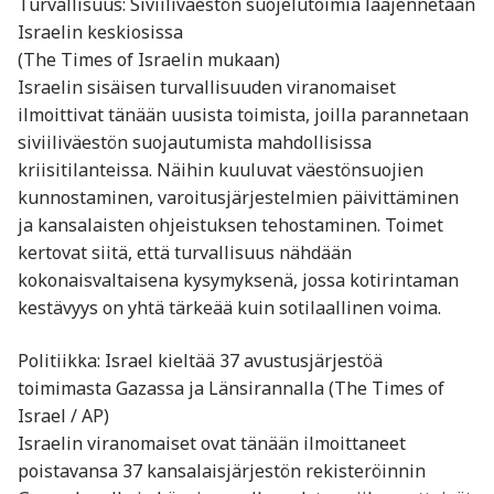
Turvallisuus: Siviiliväestön suojelutoimia laajennetaan
Israelin keskiosissa
(The Times of Israelin mukaan)
Israelin sisäisen turvallisuuden viranomaiset
ilmoittivat tänään uusista toimista, joilla parannetaan
siviiliväestön suojautumista mahdollisissa
kriisitilanteissa. Näihin kuuluvat väestönsuojien
kunnostaminen, varoitusjärjestelmien päivittäminen
ja kansalaisten ohjeistuksen tehostaminen. Toimet
kertovat siitä, että turvallisuus nähdään
kokonaisvaltaisena kysymyksenä, jossa kotirintaman
kestävyys on yhtä tärkeää kuin sotilaallinen voima.
Politiikka: Israel kieltää 37 avustusjärjestöä
toimimasta Gazassa ja Länsirannalla (The Times of
Israel / AP)
Israelin viranomaiset ovat tänään ilmoittaneet
poistavansa 37 kansalaisjärjestön rekisteröinnin