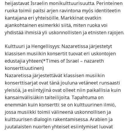
heijastavat Israelin monikulttuurisuutta. Perinteinen
ruoka toimii paitsi arjen ravintona myös identiteetin
kantajana eri yhteisöille. Markkinat ovatkin
ajankohtainen esimerkki siitä, miten ruoka voi
yhdistää ihmisiä yli uskonnollisten ja etnisten rajojen.
Kulttuuri ja Hengellisyys: Nazaretissa järjestetyt
klassisen musiikin konsertit tuovat eri uskontojen
edustajia yhteen(*Times of Israel – nazareth
konserttiuutinen)
Nazaretissa järjestettävät klassisen musiikin
konserttisarjat ovat tänä jouluna vetäneet runsaasti
yleisöä, ja esiintyjinä ovat olleet niin paikallisia kuin
kansainvälisiäkin taiteilijoita. Tapahtuma on
enemmän kuin konsertti: se on kulttuurinen ilmiö,
jossa musiikki toimii välineenä uskonnollisen ja
kulttuurisen dialogin rakentamisessa. Arabien ja
juutalaisten nuorten yhteiset esiintymiset luovat