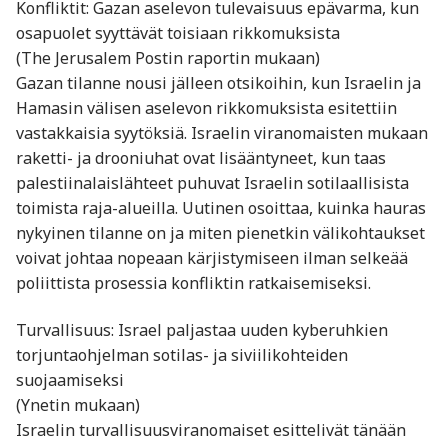
Konfliktit: Gazan aselevon tulevaisuus epävarma, kun
osapuolet syyttävät toisiaan rikkomuksista
(The Jerusalem Postin raportin mukaan)
Gazan tilanne nousi jälleen otsikoihin, kun Israelin ja
Hamasin välisen aselevon rikkomuksista esitettiin
vastakkaisia syytöksiä. Israelin viranomaisten mukaan
raketti- ja drooniuhat ovat lisääntyneet, kun taas
palestiinalaislähteet puhuvat Israelin sotilaallisista
toimista raja-alueilla. Uutinen osoittaa, kuinka hauras
nykyinen tilanne on ja miten pienetkin välikohtaukset
voivat johtaa nopeaan kärjistymiseen ilman selkeää
poliittista prosessia konfliktin ratkaisemiseksi.
Turvallisuus: Israel paljastaa uuden kyberuhkien
torjuntaohjelman sotilas- ja siviilikohteiden
suojaamiseksi
(Ynetin mukaan)
Israelin turvallisuusviranomaiset esittelivät tänään