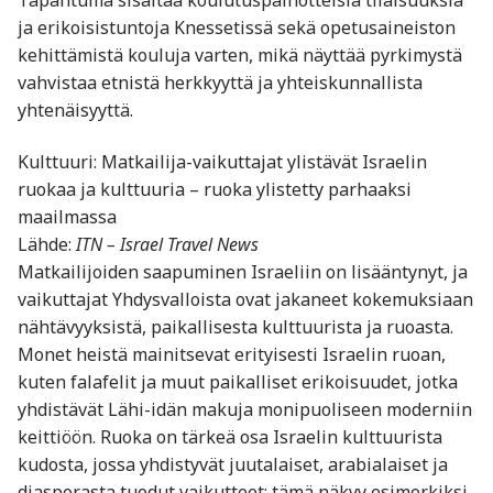
ja erikoisistuntoja Knessetissä sekä opetusaineiston
kehittämistä kouluja varten, mikä näyttää pyrkimystä
vahvistaa etnistä herkkyyttä ja yhteiskunnallista
yhtenäisyyttä.
Kulttuuri: Matkailija-vaikuttajat ylistävät Israelin
ruokaa ja kulttuuria – ruoka ylistetty parhaaksi
maailmassa
Lähde:
ITN – Israel Travel News
Matkailijoiden saapuminen Israeliin on lisääntynyt, ja
vaikuttajat Yhdysvalloista ovat jakaneet kokemuksiaan
nähtävyyksistä, paikallisesta kulttuurista ja ruoasta.
Monet heistä mainitsevat erityisesti Israelin ruoan,
kuten falafelit ja muut paikalliset erikoisuudet, jotka
yhdistävät Lähi-idän makuja monipuoliseen moderniin
keittiöön. Ruoka on tärkeä osa Israelin kulttuurista
kudosta, jossa yhdistyvät juutalaiset, arabialaiset ja
diasporasta tuodut vaikutteet; tämä näkyy esimerkiksi