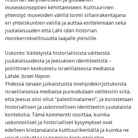
museokonseptien kehittämiseen. Kulttuurinen
yhteistyö museoiden välillä toimii sillanrakentajana
eri yhteiskuntien välillä ja auttaa esittelemään sekä
juutalaisuuden että Lähi-idän historian
monikerroksellisuutta laajalle yleisölle.
Uskonto: Väitetyistä historiallisista väitteistä
juutalaisuudesta ja Jeesuksen identiteetistä –
poliittinen keskustelu israelilaisessa mediassa
Lähde:
Israel Hayom
Yhdessä tänään julkaistuista mielipidekirjoituksista
israelilaisessa mediassa pureudutaan väitteisiin siitä,
että Jeesus olisi ollut “palestiinalainen”, ja korostetaan
historiallisen ja uskonnollisen identiteetin juutalaista
kontekstia. Tämä kommentti osoittaa, kuinka
uskonnolliset ja historialliset kysymykset ovat
edelleen kiistanalaisia kulttuurikentällä ja kuinka ne
voivat vaikuttaa laajempiin keskusteluihin