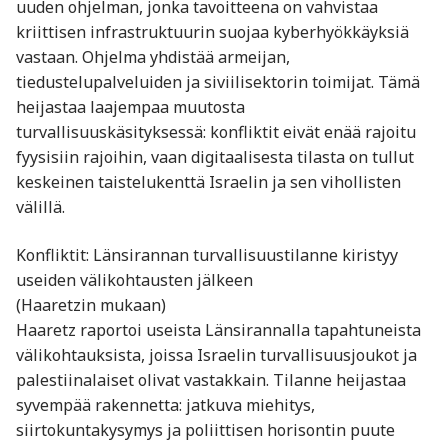
uuden ohjelman, jonka tavoitteena on vahvistaa
kriittisen infrastruktuurin suojaa kyberhyökkäyksiä
vastaan. Ohjelma yhdistää armeijan,
tiedustelupalveluiden ja siviilisektorin toimijat. Tämä
heijastaa laajempaa muutosta
turvallisuuskäsityksessä: konfliktit eivät enää rajoitu
fyysisiin rajoihin, vaan digitaalisesta tilasta on tullut
keskeinen taistelukenttä Israelin ja sen vihollisten
välillä.
Konfliktit: Länsirannan turvallisuustilanne kiristyy
useiden välikohtausten jälkeen
(Haaretzin mukaan)
Haaretz raportoi useista Länsirannalla tapahtuneista
välikohtauksista, joissa Israelin turvallisuusjoukot ja
palestiinalaiset olivat vastakkain. Tilanne heijastaa
syvempää rakennetta: jatkuva miehitys,
siirtokuntakysymys ja poliittisen horisontin puute