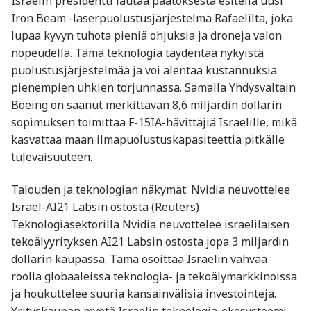
Israelin presidentti lautaa päätöksestä esitellä uusi
Iron Beam -laserpuolustusjärjestelmä Rafaelilta, joka
lupaa kyvyn tuhota pieniä ohjuksia ja droneja valon
nopeudella. Tämä teknologia täydentää nykyistä
puolustusjärjestelmää ja voi alentaa kustannuksia
pienempien uhkien torjunnassa. Samalla Yhdysvaltain
Boeing on saanut merkittävän 8,6 miljardin dollarin
sopimuksen toimittaa F-15IA-hävittäjiä Israelille, mikä
kasvattaa maan ilmapuolustuskapasiteettia pitkälle
tulevaisuuteen.
Talouden ja teknologian näkymät: Nvidia neuvottelee
Israel-AI21 Labsin ostosta (Reuters)
Teknologiasektorilla Nvidia neuvottelee israelilaisen
tekoälyyrityksen AI21 Labsin ostosta jopa 3 miljardin
dollarin kaupassa. Tämä osoittaa Israelin vahvaa
roolia globaaleissa teknologia- ja tekoälymarkkinoissa
ja houkuttelee suuria kansainvälisiä investointeja.