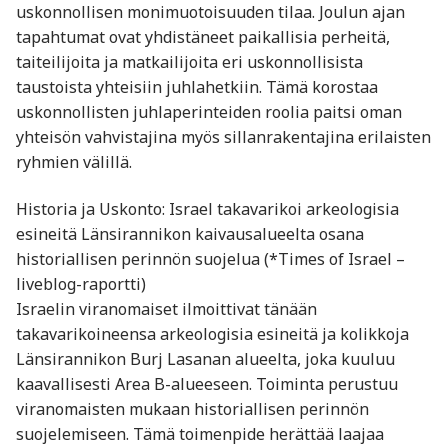
uskonnollisen monimuotoisuuden tilaa. Joulun ajan
tapahtumat ovat yhdistäneet paikallisia perheitä,
taiteilijoita ja matkailijoita eri uskonnollisista
taustoista yhteisiin juhlahetkiin. Tämä korostaa
uskonnollisten juhlaperinteiden roolia paitsi oman
yhteisön vahvistajina myös sillanrakentajina erilaisten
ryhmien välillä.
Historia ja Uskonto: Israel takavarikoi arkeologisia
esineitä Länsirannikon kaivausalueelta osana
historiallisen perinnön suojelua (*Times of Israel –
liveblog-raportti)
Israelin viranomaiset ilmoittivat tänään
takavarikoineensa arkeologisia esineitä ja kolikkoja
Länsirannikon Burj Lasanan alueelta, joka kuuluu
kaavallisesti Area B-alueeseen. Toiminta perustuu
viranomaisten mukaan historiallisen perinnön
suojelemiseen. Tämä toimenpide herättää laajaa