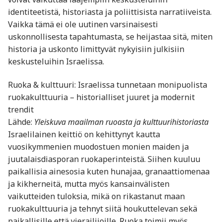
identiteetistä, historiasta ja poliittisista narratiiveista.
Vaikka tämä ei ole uutinen varsinaisesti
uskonnollisesta tapahtumasta, se heijastaa sitä, miten
historia ja uskonto limittyvät nykyisiin julkisiin
keskusteluihin Israelissa.
Ruoka & kulttuuri: Israelissa tunnetaan monipuolista
ruokakulttuuria – historialliset juuret ja modernit
trendit
Lähde:
Yleiskuva maailman ruoasta ja kulttuurihistoriasta
Israelilainen keittiö on kehittynyt kautta
vuosikymmenien muodostuen monien maiden ja
juutalaisdiasporan ruokaperinteistä. Siihen kuuluu
paikallisia ainesosia kuten hunajaa, granaattiomenaa
ja kikherneitä, mutta myös kansainvälisten
vaikutteiden tuloksia, mikä on rikastanut maan
ruokakulttuuria ja tehnyt siitä houkuttelevan sekä
paikallisille että vierailijoille. Ruoka toimii myös