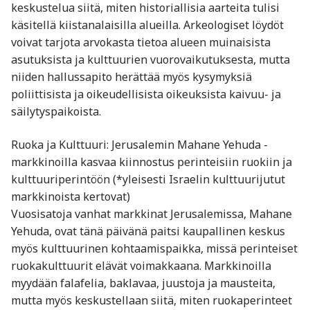
keskustelua siitä, miten historiallisia aarteita tulisi
käsitellä kiistanalaisilla alueilla. Arkeologiset löydöt
voivat tarjota arvokasta tietoa alueen muinaisista
asutuksista ja kulttuurien vuorovaikutuksesta, mutta
niiden hallussapito herättää myös kysymyksiä
poliittisista ja oikeudellisista oikeuksista kaivuu- ja
säilytyspaikoista.
Ruoka ja Kulttuuri: Jerusalemin Mahane Yehuda -
markkinoilla kasvaa kiinnostus perinteisiin ruokiin ja
kulttuuriperintöön (*yleisesti Israelin kulttuurijutut
markkinoista kertovat)
Vuosisatoja vanhat markkinat Jerusalemissa, Mahane
Yehuda, ovat tänä päivänä paitsi kaupallinen keskus
myös kulttuurinen kohtaamispaikka, missä perinteiset
ruokakulttuurit elävät voimakkaana. Markkinoilla
myydään falafelia, baklavaa, juustoja ja mausteita,
mutta myös keskustellaan siitä, miten ruokaperinteet