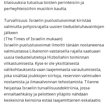
tilaisuuksia tutustua toisten perinteisiin ja
perheyhteisöihin musiikin kautta.
Turvallisuus: Israelin puolustusvoimat kiristää
valmiutta pohjoisrajalla uusien tiedusteluhavaintojen
jälkeen
(The Times of Israelin mukaan)
Israelin puolustusvoimat ilmoitti tänään nostaneensa
valmiustasoa Libanonin vastaisella rajalla saatuaan
uusia tiedustelutietoja Hizbollahin toiminnan
vilkastumisesta. Kyse ei ole yksittäisestä
välikohtauksesta vaan laajemmasta varautumisesta,
joka sisältää joukkojen siirtoja, reservien valmiuden
nostamista ja ilmavalvonnan tehostamista. Tilanne
heijastaa Israelin turvallisuusdoktriinia, jossa
ennaltaehkäisy ja pelotteen ylläpito nähdään
keskeisinä keinoina estää laajamittainen eskalaatio.