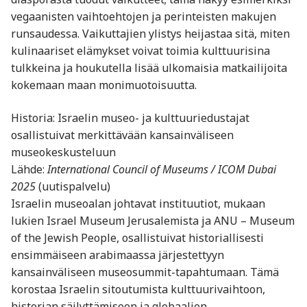
vegaanisten vaihtoehtojen ja perinteisten makujen
runsaudessa. Vaikuttajien ylistys heijastaa sitä, miten
kulinaariset elämykset voivat toimia kulttuurisina
tulkkeina ja houkutella lisää ulkomaisia matkailijoita
kokemaan maan monimuotoisuutta.
Historia: Israelin museo- ja kulttuuriedustajat
osallistuivat merkittävään kansainväliseen
museokeskusteluun
Lähde:
International Council of Museums / ICOM Dubai
2025
(uutispalvelu)
Israelin museoalan johtavat instituutiot, mukaan
lukien Israel Museum Jerusalemista ja ANU – Museum
of the Jewish People, osallistuivat historiallisesti
ensimmäiseen arabimaassa järjestettyyn
kansainväliseen museosummit-tapahtumaan. Tämä
korostaa Israelin sitoutumista kulttuurivaihtoon,
historian säilyttämiseen ja globaalien