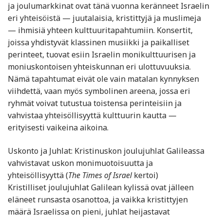
ja joulumarkkinat ovat tänä vuonna keränneet Israelin
eri yhteisöistä — juutalaisia, kristittyjä ja muslimeja
— ihmisiä yhteen kulttuuritapahtumiin. Konsertit,
joissa yhdistyvät klassinen musiikki ja paikalliset
perinteet, tuovat esiin Israelin monikulttuurisen ja
moniuskontoisen yhteiskunnan eri ulottuvuuksia.
Nämä tapahtumat eivät ole vain matalan kynnyksen
viihdettä, vaan myös symbolinen areena, jossa eri
ryhmät voivat tutustua toistensa perinteisiin ja
vahvistaa yhteisöllisyyttä kulttuurin kautta —
erityisesti vaikeina aikoina.
Uskonto ja Juhlat: Kristinuskon joulujuhlat Galileassa
vahvistavat uskon monimuotoisuutta ja
yhteisöllisyyttä (
The Times of Israel
kertoi)
Kristilliset joulujuhlat Galilean kylissä ovat jälleen
eläneet runsasta osanottoa, ja vaikka kristittyjen
määrä Israelissa on pieni, juhlat heijastavat