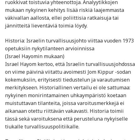
ruokkivat toistuvia yhteenottoja. Analyytikkojen
mukaan nykyinen kehitys lisää riskiä laajemmasta
väkivallan aallosta, ellei poliittisia ratkaisuja tai
jännitteitä lieventäviä toimia löydy.
Historia: Israelin turvallisuusjohto viittaa vuoden 1973
opetuksiin nykytilanteen arvioinnissa
(Israel Hayomin mukaan)
Israel Hayom kertoo, että Israelin turvallisuusjohdossa
on viime päivinä viitattu avoimesti Jom Kippur -sodan
kokemuksiin, erityisesti tiedustelun ja varautumisen
merkitykseen. Historiallinen vertailu ei ole sattumaa:
nykyinen monirintamainen uhkaympäristö koetaan
muistuttavan tilanteita, joissa varoitusmerkkejä ei
aikanaan otettu riittävän vakavasti. Historia toimii
tässä sekä varoituksena että perusteluna nykyiselle
tiukalle turvallisuuspolitiikalle.