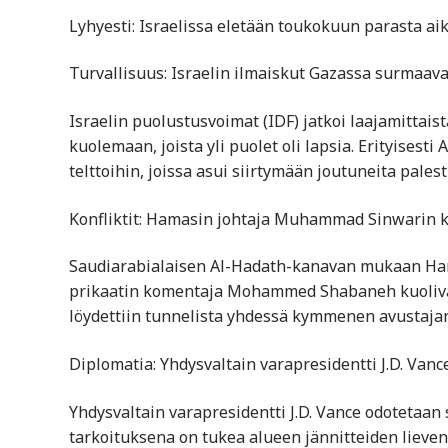
Lyhyesti: Israelissa eletään toukokuun parasta a
Turvallisuus: Israelin ilmaiskut Gazassa surmaav
Israelin puolustusvoimat (IDF) jatkoi laajamittais
kuolemaan, joista yli puolet oli lapsia. Erityisest
telttoihin, joissa asui siirtymään joutuneita pales
Konfliktit: Hamasin johtaja Muhammad Sinwarin 
Saudiarabialaisen Al-Hadath-kanavan mukaan Ha
prikaatin komentaja Mohammed Shabaneh kuolivat 
löydettiin tunnelista yhdessä kymmenen avustaja
Diplomatia: Yhdysvaltain varapresidentti J.D. Vance
Yhdysvaltain varapresidentti J.D. Vance odotetaan 
tarkoituksena on tukea alueen jännitteiden lieven