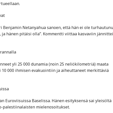
rtueellaan.
vat
i Benjamin Netanyahua sanoen, että hän ei ole turhautunu
a hänen pitäisi olla”. Kommentti viittaa kasvaviin jännittei
irannalla
neet yli 25 000 dunamia (noin 25 neliökilometriä) maata
li 10 000 ihmisen evakuointiin ja aiheuttaneet merkittäviä
uissa
jan Euroviisuissa Baselissa. Hänen esityksensä sai yleisöltä
-palestiinalaisten mielenosoitukset.