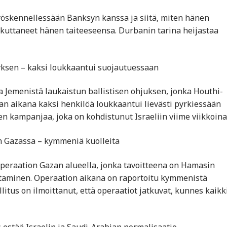
yöskennellessään Banksyn kanssa ja siitä, miten hänen
aikuttaneet hänen taiteeseensa. Durbanin tarina heijastaa
yksen – kaksi loukkaantui suojautuessaan
a Jemenistä laukaistun ballistisen ohjuksen, jonka Houthi-
nan aikana kaksi henkilöä loukkaantui lievästi pyrkiessään
 kampanjaa, joka on kohdistunut Israeliin viime viikkoina
ion Gazassa – kymmeniä kuolleita
operaation Gazan alueella, jonka tavoitteena on Hamasin
taminen. Operaation aikana on raportoitu kymmenistä
llitus on ilmoittanut, että operaatiot jatkuvat, kunnes kaikk