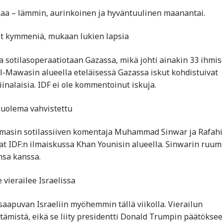
ikaa – lämmin, aurinkoinen ja hyväntuulinen maanantai.
at kymmeniä, mukaan lukien lapsia
ta sotilasoperaatiotaan Gazassa, mikä johti ainakin 33 ihmi
i Al-Mawasin alueella eteläisessä Gazassa iskut kohdistuivat
tiinalaisia. IDF ei ole kommentoinut iskuja.
kuolema vahvistettu
masin sotilassiiven komentaja Muhammad Sinwar ja Rafah
IDF:n ilmaiskussa Khan Younisin alueella. Sinwarin ruum
nsa kanssa.
 vierailee Israelissa
saapuvan Israeliin myöhemmin tällä viikolla. Vierailun
tämistä, eikä se liity presidentti Donald Trumpin päätökse