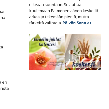
oikeaan suuntaan. Se auttaa
kuulemaan Paimenen äänen keskellä
bar
arkea ja tekemään pieniä, mutta
ina
tärkeitä valintoja.
Päivän Sana >>
ka
a eri
rista