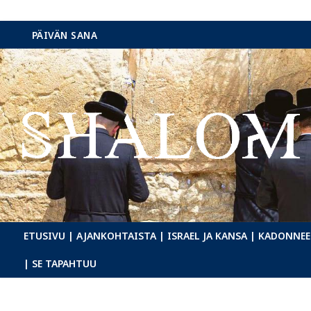
Hyppää
PÄIVÄN SANA
sisältöön
ETUSIVU
| AJANKOHTAISTA
| ISRAEL JA KANSA
| KADONNEE
| SE TAPAHTUU