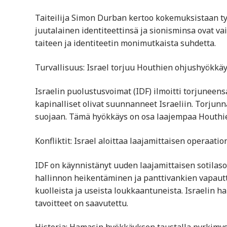
Taiteilija Simon Durban kertoo kokemuksistaan t
juutalainen identiteettinsä ja sionisminsa ovat v
taiteen ja identiteetin monimutkaista suhdetta.
Turvallisuus: Israel torjuu Houthien ohjushyökkä
Israelin puolustusvoimat (IDF) ilmoitti torjuneens
kapinalliset olivat suunnanneet Israeliin. Torjun
suojaan. Tämä hyökkäys on osa laajempaa Houthien
Konfliktit: Israel aloittaa laajamittaisen operaat
IDF on käynnistänyt uuden laajamittaisen sotilas
hallinnon heikentäminen ja panttivankien vapaut
kuolleista ja useista loukkaantuneista. Israelin ha
tavoitteet on saavutettu.