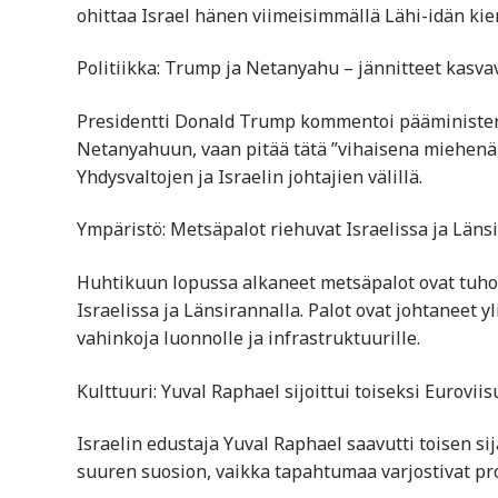
ohittaa Israel hänen viimeisimmällä Lähi-idän kie
Politiikka: Trump ja Netanyahu – jännitteet kasva
Presidentti Donald Trump kommentoi pääminister
Netanyahuun, vaan pitää tätä ”vihaisena miehenä, j
Yhdysvaltojen ja Israelin johtajien välillä.
Ympäristö: Metsäpalot riehuvat Israelissa ja Läns
Huhtikuun lopussa alkaneet metsäpalot ovat tuhon
Israelissa ja Länsirannalla. Palot ovat johtaneet y
vahinkoja luonnolle ja infrastruktuurille.
Kulttuuri: Yuval Raphael sijoittui toiseksi Euroviis
Israelin edustaja Yuval Raphael saavutti toisen si
suuren suosion, vaikka tapahtumaa varjostivat pro