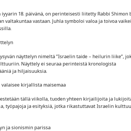
 iyyarin 18. päivänä, on perinteisesti liitetty Rabbi Shimon 
valtakuntaa vastaan. Juhla symboloi valoa ja toivoa vaike
silla.
ttelyn
vän näyttelyn nimeltä ”Israelin taide – heilurin liike”, jo
tuuriin. Näyttely ei seuraa perinteistä kronologista
äniä ja hiljaisuuksia.
l valaisee kirjallista maisemaa
stetään tällä viikolla, tuoden yhteen kirjailijoita ja lukijoit
työpajoja ja esityksiä, jotka rikastuttavat Israelin kulttuu
yn ja sionismin parissa