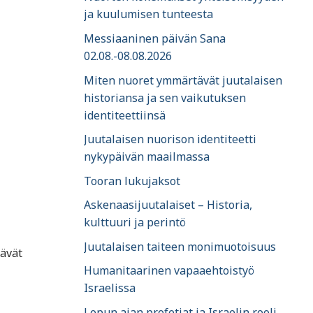
ja kuulumisen tunteesta
Messiaaninen päivän Sana
02.08.-08.08.2026
Miten nuoret ymmärtävät juutalaisen
historiansa ja sen vaikutuksen
identiteettiinsä
Juutalaisen nuorison identiteetti
nykypäivän maailmassa
Tooran lukujaksot
Askenaasijuutalaiset – Historia,
kulttuuri ja perintö
Juutalaisen taiteen monimuotoisuus
tävät
Humanitaarinen vapaaehtoistyö
Israelissa
Lopun ajan profetiat ja Israelin rooli