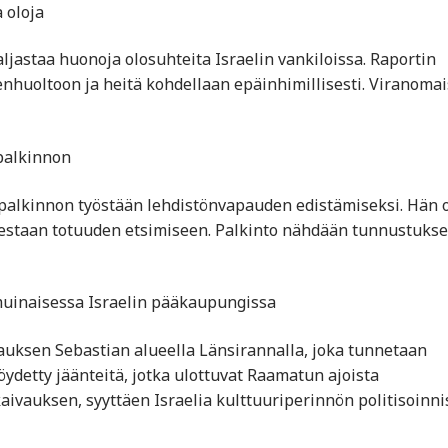
 oloja
aljastaa huonoja olosuhteita Israelin vankiloissa. Raportin
nhuoltoon ja heitä kohdellaan epäinhimillisesti. Viranomai
 palkinnon
n palkinnon työstään lehdistönvapauden edistämiseksi. Hän 
isestaan totuuden etsimiseen. Palkinto nähdään tunnustuks
 muinaisessa Israelin pääkaupungissa
vauksen Sebastian alueella Länsirannalla, joka tunnetaan
ydetty jäänteitä, jotka ulottuvat Raamatun ajoista
ivauksen, syyttäen Israelia kulttuuriperinnön politisoinnis