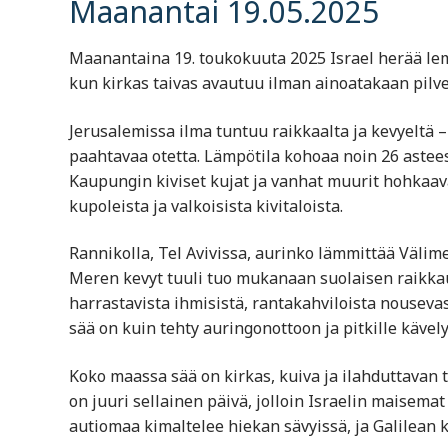
Maanantai 19.05.2025
Maanantaina 19. toukokuuta 2025 Israel herää lem
kun kirkas taivas avautuu ilman ainoatakaan pilve
Jerusalemissa ilma tuntuu raikkaalta ja kevyeltä –
paahtavaa otetta. Lämpötila kohoaa noin 26 astees
Kaupungin kiviset kujat ja vanhat muurit hohkaava
kupoleista ja valkoisista kivitaloista.
Rannikolla, Tel Avivissa, aurinko lämmittää Välim
Meren kevyt tuuli tuo mukanaan suolaisen raikkau
harrastavista ihmisistä, rantakahviloista nousevas
sää on kuin tehty auringonottoon ja pitkille kävely
Koko maassa sää on kirkas, kuiva ja ilahduttavan
on juuri sellainen päivä, jolloin Israelin maisema
autiomaa kimaltelee hiekan sävyissä, ja Galilean 