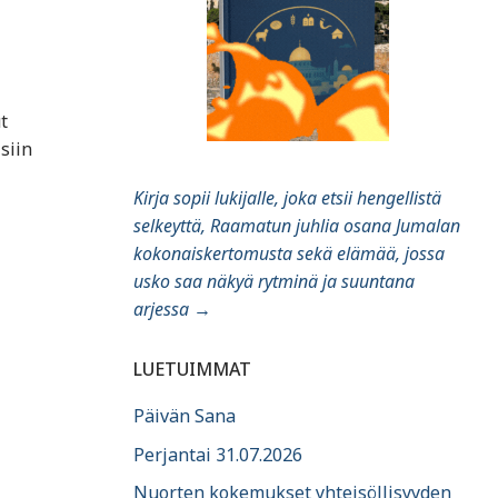
t
siin
Kirja sopii lukijalle, joka etsii hengellistä
selkeyttä, Raamatun juhlia osana Jumalan
kokonaiskertomusta sekä elämää, jossa
usko saa näkyä rytminä ja suuntana
arjessa
→
LUETUIMMAT
Päivän Sana
Perjantai 31.07.2026
Nuorten kokemukset yhteisöllisyyden