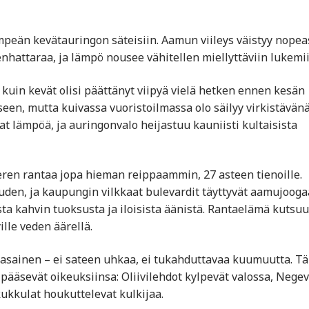
peän kevätauringon säteisiin. Aamun viileys väistyy nopeas
nhattaraa, ja lämpö nousee vähitellen miellyttäviin lukemii
 kuin kevät olisi päättänyt viipyä vielä hetken ennen kesän
een, mutta kuivassa vuoristoilmassa olo säilyy virkistävänä
t lämpöä, ja auringonvalo heijastuu kauniisti kultaisista
eren rantaa jopa hieman reippaammin, 27 asteen tienoille.
den, ja kaupungin vilkkaat bulevardit täyttyvät aamujooga
ta kahvin tuoksusta ja iloisista äänistä. Rantaelämä kutsuu
ille veden äärellä.
 tasainen – ei sateen uhkaa, ei tukahduttavaa kuumuutta. T
t pääsevät oikeuksiinsa: Oliivilehdot kylpevät valossa, Negev
kukkulat houkuttelevat kulkijaa.