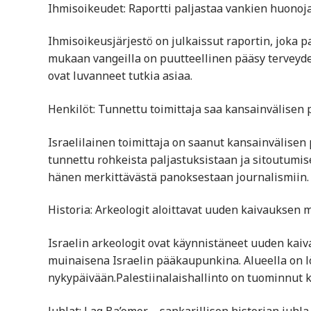
Ihmisoikeudet: Raportti paljastaa vankien huonoja
Ihmisoikeusjärjestö on julkaissut raportin, joka p
mukaan vangeilla on puutteellinen pääsy terveyde
ovat luvanneet tutkia asiaa.
Henkilöt: Tunnettu toimittaja saa kansainvälisen
Israelilainen toimittaja on saanut kansainvälise
tunnettu rohkeista paljastuksistaan ja sitoutum
hänen merkittävästä panoksestaan journalismiin.
Historia: Arkeologit aloittavat uuden kaivauksen
Israelin arkeologit ovat käynnistäneet uuden kai
muinaisena Israelin pääkaupunkina. Alueella on lö
nykypäivään.Palestiinalaishallinto on tuominnut ka
Juhlat: Lag Ba’omer – sankarillisen historian juhla