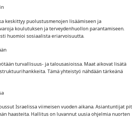
in
oka keskittyy puolustusmenojen lisäämiseen ja
s varoja koulutuksen ja terveydenhuollon parantamiseen.
ti huomioi sosiaalista eriarvoisuutta.
ään
yötään turvallisuus- ja talousasioissa. Maat aikovat lisätä
frastruktuurihankkeita. Tämä yhteistyö nähdään tärkeänä
sa
ssut Israelissa viimeisen vuoden aikana. Asiantuntijat pi
än haasteita. Hallitus on luvannut uusia ohjelmia nuorten