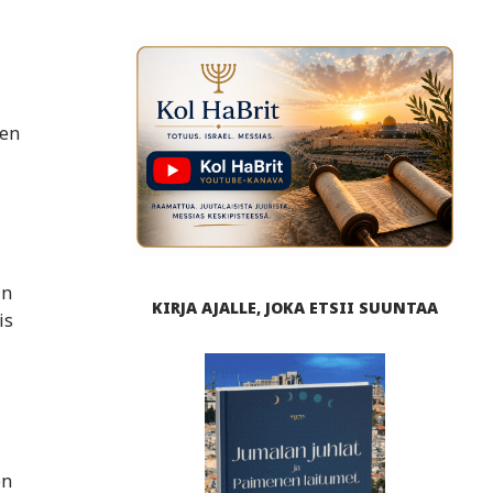
sen
in
KIRJA AJALLE, JOKA ETSII SUUNTAA
is
en