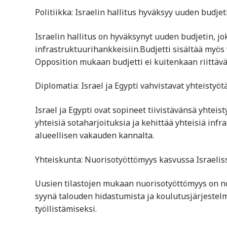
Politiikka: Israelin hallitus hyväksyy uuden budjet
Israelin hallitus on hyväksynyt uuden budjetin, j
infrastruktuurihankkeisiin.Budjetti sisältää myö
Opposition mukaan budjetti ei kuitenkaan riittäväs
Diplomatia: Israel ja Egypti vahvistavat yhteistyöt
Israel ja Egypti ovat sopineet tiivistävänsä yhteist
yhteisiä sotaharjoituksia ja kehittää yhteisiä in
alueellisen vakauden kannalta.
Yhteiskunta: Nuorisotyöttömyys kasvussa Israelis
Uusien tilastojen mukaan nuorisotyöttömyys on nou
syynä talouden hidastumista ja koulutusjärjestelm
työllistämiseksi.