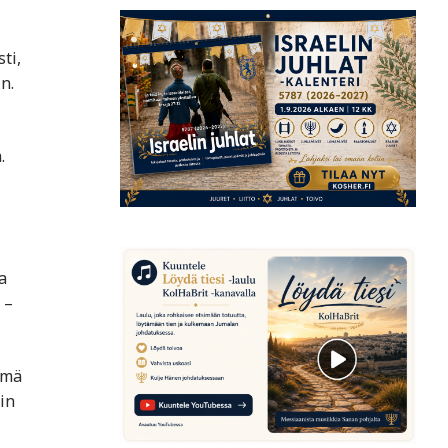
ti,
n.
.
a
 –
ämä
in