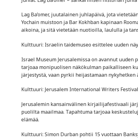
Lag Ba’omer, juutalainen juhlapäivä, jota vietetään
Yochain muistoon ja Bar Kokhban kapinaan Rooman 
aikoina, ja sitä vietetään nuotioilla, laululla ja tans
Kulttuuri: Israelin taidemuseo esittelee uuden näy
Israel Museum Jerusalemissa on avannut uuden pysy
tarjoaa monipuolisen näkökulman paikalliseen kult
järjestystä, vaan pyrkii heijastamaan nykyhetken ä
Kulttuuri: Jerusalem International Writers Festiva
Jerusalemin kansainvälinen kirjailijafestivaali järje
puolilta maailmaa. Tapahtuma tarjoaa keskusteluja, 
elämää.
Kulttuuri: Simon Durban pohtii 15 vuottaan Banks