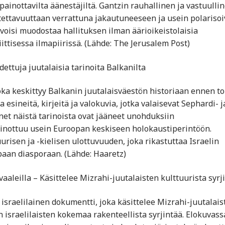
 painottavilta äänestäjiltä. Gantzin rauhallinen ja vastuulli
otettavuuttaan verrattuna jakautuneeseen ja usein polariso
 voisi muodostaa hallituksen ilman äärioikeistolaisia
ittisessa ilmapiirissä. (Lähde: The Jerusalem Post)
dettuja juutalaisia tarinoita Balkanilta
oka keskittyy Balkanin juutalaisväestön historiaan ennen to
esineitä, kirjeitä ja valokuvia, jotka valaisevat Sephardi- j
et näistä tarinoista ovat jääneet unohduksiin
painottuu usein Euroopan keskiseen holokaustiperintöön.
risen ja -kielisen ulottuvuuden, joka rikastuttaa Israelin
mpaan diasporaan. (Lähde: Haaretz)
aaleilla – Käsittelee Mizrahi-juutalaisten kulttuurista syrj
sraelilainen dokumentti, joka käsittelee Mizrahi-juutalais
en israelilaisten kokemaa rakenteellista syrjintää. Elokuvass