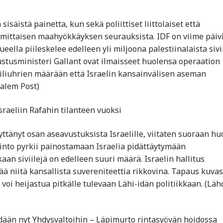
äistä painetta, kun sekä poliittiset liittolaiset että
simittaisen maahyökkäyksen seurauksista. IDF on viime päiv
ella piileskelee edelleen yli miljoona palestiinalaista sivii
ustusministeri Gallant ovat ilmaisseet huolensa operaation
viiliuhrien määrään että Israelin kansainvälisen aseman
alem Post)
sraeliin Rafahin tilanteen vuoksi
ttänyt osan aseavustuksista Israelille, viitaten suoraan huo
llinto pyrkii painostamaan Israelia pidättäytymään
an siviilejä on edelleen suuri määrä. Israelin hallitus
tää niitä kansallista suvereniteettia rikkovina. Tapaus kuva
a voi heijastua pitkälle tulevaan Lähi-idän politiikkaan. (Läh
edään nyt Yhdysvaltoihin – Läpimurto rintasyövän hoidossa