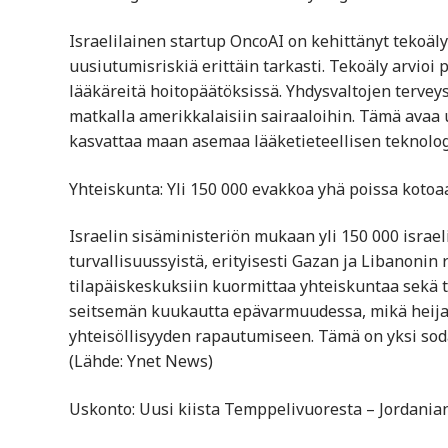
Israelilainen startup OncoAI on kehittänyt tekoäl
uusiutumisriskiä erittäin tarkasti. Tekoäly arvioi
lääkäreitä hoitopäätöksissä. Yhdysvaltojen terve
matkalla amerikkalaisiin sairaaloihin. Tämä avaa u
kasvattaa maan asemaa lääketieteellisen teknolog
Yhteiskunta: Yli 150 000 evakkoa yhä poissa kotoa
Israelin sisäministeriön mukaan yli 150 000 israel
turvallisuussyistä, erityisesti Gazan ja Libanonin 
tilapäiskeskuksiin kuormittaa yhteiskuntaa sekä ta
seitsemän kuukautta epävarmuudessa, mikä heijas
yhteisöllisyyden rapautumiseen. Tämä on yksi sodan
(Lähde: Ynet News)
Uskonto: Uusi kiista Temppelivuoresta – Jordanian