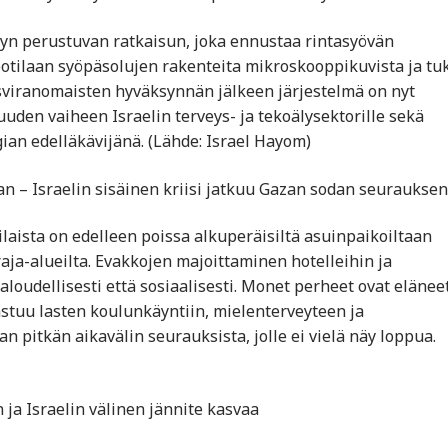
yyn perustuvan ratkaisun, joka ennustaa rintasyövän
 potilaan syöpäsolujen rakenteita mikroskooppikuvista ja tu
ysviranomaisten hyväksynnän jälkeen järjestelmä on nyt
uden vaiheen Israelin terveys- ja tekoälysektorille sekä
ian edelläkävijänä. (Lähde: Israel Hayom)
an – Israelin sisäinen kriisi jatkuu Gazan sodan seuraukse
ilaista on edelleen poissa alkuperäisiltä asuinpaikoiltaan
raja-alueilta. Evakkojen majoittaminen hotelleihin ja
loudellisesti että sosiaalisesti. Monet perheet ovat eläneet
tuu lasten koulunkäyntiin, mielenterveyteen ja
 pitkän aikavälin seurauksista, jolle ei vielä näy loppua.
 ja Israelin välinen jännite kasvaa