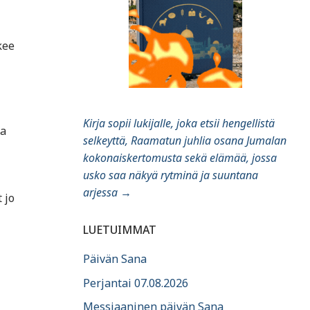
kee
Kirja sopii lukijalle, joka etsii hengellistä
na
selkeyttä, Raamatun juhlia osana Jumalan
kokonaiskertomusta sekä elämää, jossa
usko saa näkyä rytminä ja suuntana
arjessa
→
 jo
LUETUIMMAT
Päivän Sana
Perjantai 07.08.2026
Messiaaninen päivän Sana