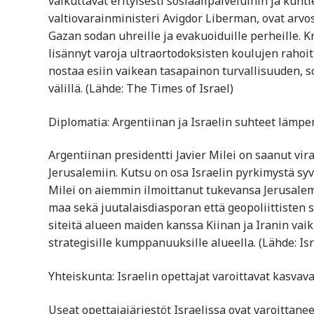
vaikuttavat erityisesti sosiaalipalveluihin ja kun
valtiovarainministeri Avigdor Liberman, ovat arvost
Gazan sodan uhreille ja evakuoiduille perheille. Kr
lisännyt varoja ultraortodoksisten koulujen rahoit
nostaa esiin vaikean tasapainon turvallisuuden, so
välillä. (Lähde: The Times of Israel)
Diplomatia: Argentiinan ja Israelin suhteet lämpen
Argentiinan presidentti Javier Milei on saanut viral
Jerusalemiin. Kutsu on osa Israelin pyrkimystä syv
Milei on aiemmin ilmoittanut tukevansa Jerusale
maa sekä juutalaisdiasporan että geopoliittisten s
siteitä alueen maiden kanssa Kiinan ja Iranin vaik
strategisille kumppanuuksille alueella. (Lähde: I
Yhteiskunta: Israelin opettajat varoittavat kasvava
Useat opettajajärjestöt Israelissa ovat varoittane