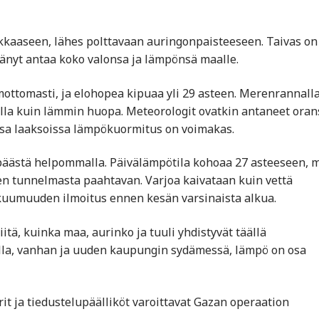
kkaaseen, lähes polttavaan auringonpaisteeseen. Taivas on
ttänyt antaa koko valonsa ja lämpönsä maalle.
mottomasti, ja elohopea kipuaa yli 29 asteen. Merenrannall
holla kuin lämmin huopa. Meteorologit ovatkin antaneet oran
vissa laaksoissa lämpökuormitus on voimakas.
päästä helpommalla. Päivälämpötila kohoaa 27 asteeseen, 
en tunnelmasta paahtavan. Varjoa kaivataan kuin vettä
 kuumuuden ilmoitus ennen kesän varsinaista alkua.
itä, kuinka maa, aurinko ja tuuli yhdistyvät täällä
jalla, vanhan ja uuden kaupungin sydämessä, lämpö on osa
it ja tiedustelupäälliköt varoittavat Gazan operaation