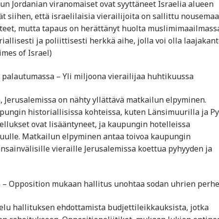
un Jordanian viranomaiset ovat syyttäneet Israelia alueen
 siihen, että israelilaisia vierailijoita on sallittu nousema
äitteet, mutta tapaus on herättänyt huolta muslimimaailmassa
llisesti ja poliittisesti herkkä aihe, jolla voi olla laajakant
mes of Israel)
palautumassa – Yli miljoona vierailijaa huhtikuussa
 Jerusalemissa on nähty yllättävä matkailun elpyminen.
upungin historiallisissa kohteissa, kuten Länsimuurilla ja P
aellukset ovat lisääntyneet, ja kaupungin hotelleissa
kuulle. Matkailun elpyminen antaa toivoa kaupungin
ansainvälisille vieraille Jerusalemissa koettua pyhyyden ja
sta – Opposition mukaan hallitus unohtaa sodan uhrien perh
lu hallituksen ehdottamista budjettileikkauksista, jotka