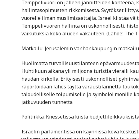
Temppelivuori on jälleen jännitteiden kohteena, k
hallintasopimusten rikkomisesta. Syytökset liittyvät
vuorelle ilman muslimisaattajia. Israel kiistää v
Temppelivuoren hallinta on uskonnollisesti, historia
vaikutuksia koko alueen vakauteen. (Lähde: The Ti
Matkailu: Jerusalemin vanhankaupungin matkailu 
Huolimatta turvallisuustilanteen epävarmuudesta,
Huhtikuun aikana yli miljoona turistia vieraili ka
haudan kirkolla. Erityisesti uskonnolliset pyhiinv
raportoidaan lähes täyttä varaustilannetta touko
taloudelliselle toipumiselle ja symboloi monille k
jatkuvuuden tunnetta.
Politiikka: Knessetissä kiista budjettileikkauksi
Israelin parlamentissa on käynnissä kova keskuste