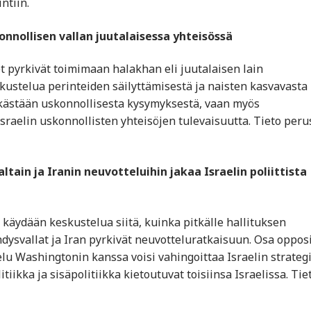
ntiin.
nnollisen vallan juutalaisessa yhteisössä
pyrkivät toimimaan halakhan eli juutalaisen lain
skustelua perinteiden säilyttämisestä ja naisten kasvavasta
elkästään uskonnollisesta kysymyksestä, vaan myös
sraelin uskonnollisten yhteisöjen tulevaisuutta. Tieto peru
ain ja Iranin neuvotteluihin jakaa Israelin poliittista
käydään keskustelua siitä, kuinka pitkälle hallituksen
Yhdysvallat ja Iran pyrkivät neuvotteluratkaisuun. Osa oppos
telu Washingtonin kanssa voisi vahingoittaa Israelin strateg
tiikka ja sisäpolitiikka kietoutuvat toisiinsa Israelissa. Tie