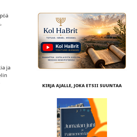
mpöä
,
ia ja
elin
o
KIRJA AJALLE, JOKA ETSII SUUNTAA