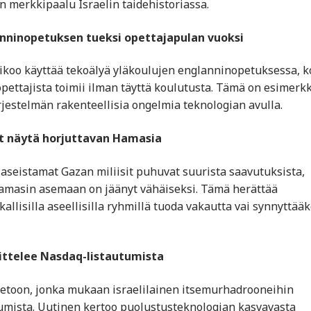
 merkkipaalu Israelin taidehistoriassa.
anninopetuksen tueksi opettajapulan vuoksi
aikoo käyttää tekoälyä yläkoulujen englanninopetuksessa, 
pettajista toimii ilman täyttä koulutusta. Tämä on esimerkk
rjestelmän rakenteellisia ongelmia teknologian avulla.
vät näytä horjuttavan Hamasia
aseistamat Gazan miliisit puhuvat suurista saavutuksista,
amasin asemaan on jäänyt vähäiseksi. Tämä herättää
lisilla aseellisilla ryhmillä tuoda vakautta vai synnyttääk
nittelee Nasdaq-listautumista
 tietoon, jonka mukaan israelilainen itsemurhadrooneihin
umista. Uutinen kertoo puolustusteknologian kasvavasta