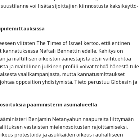
isuustilanne voi lisätä sijoittajien kiinnostusta kaksikäyttö-
lipidemittauksissa
eseen viitaten The Times of Israel kertoo, että entinen
t kannatuksessa Naftali Bennettin edelle. Kehitys on
tan ja maltillisen oikeiston äänestäjistä etsii vaihtoehtoa
sta ja maltillinen julkinen profiili voivat tehdä hänestä tul
inaisesta vaalikampanjasta, mutta kannatusmittaukset
 johtaa opposition yhdistymistä. Tieto perustuu Globesin ja
nosoituksia pääministerin asuinalueella
 pääministeri Benjamin Netanyahun naapureita liittymään
lituksen vastaisten mielenosoitusten rajoittamiseksi.
ikeus protestoida ja asukkaiden oikeus rauhalliseen