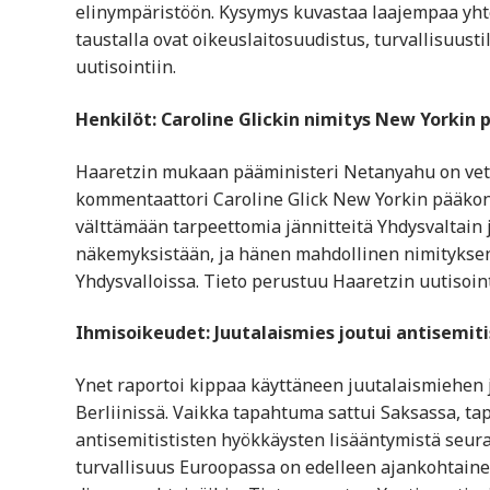
elinympäristöön. Kysymys kuvastaa laajempaa yhtei
taustalla ovat oikeuslaitosuudistus, turvallisuusti
uutisointiin.
Henkilöt: Caroline Glickin nimitys New Yorkin
Haaretzin mukaan pääministeri Netanyahu on vetä
kommentaattori Caroline Glick New Yorkin pääkonsul
välttämään tarpeettomia jännitteitä Yhdysvaltain 
näkemyksistään, ja hänen mahdollinen nimityksensä
Yhdysvalloissa. Tieto perustuu Haaretzin uutisoint
Ihmisoikeudet: Juutalaismies joutui antisemiti
Ynet raportoi kippaa käyttäneen juutalaismiehen
Berliinissä. Vaikka tapahtuma sattui Saksassa, tap
antisemitististen hyökkäysten lisääntymistä seurat
turvallisuus Euroopassa on edelleen ajankohtainen