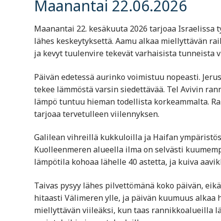
Maanantai 22.06.2026
Maanantai 22. kesäkuuta 2026 tarjoaa Israelissa ty
lähes keskeytyksettä. Aamu alkaa miellyttävän raik
ja kevyt tuulenvire tekevät varhaisista tunneista vi
Päivän edetessä aurinko voimistuu nopeasti. Jerus
tekee lämmöstä varsin siedettävää. Tel Avivin ran
lämpö tuntuu hieman todellista korkeammalta. Ran
tarjoaa tervetulleen viilennyksen.
Galilean vihreillä kukkuloilla ja Haifan ympärist
Kuolleenmeren alueella ilma on selvästi kuumemp
lämpötila kohoaa lähelle 40 astetta, ja kuiva aa
Taivas pysyy lähes pilvettömänä koko päivän, eikä
hitaasti Välimeren ylle, ja päivän kuumuus alkaa h
miellyttävän viileäksi, kun taas rannikkoalueilla 