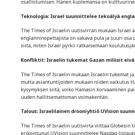
osallistumisen. Hänen kuolemansa on kulttuurinen
Teknologia: Israel suunnittelee tekoälyä engl
The Times of Israelin uutisvirran mukaan Israel 
englanninopettajista on vakava pula ja suuri osa o
siitä, miten Israel pyrkii ratkaisemaan koulutusjä
Konfliktit: Israelin tukemat Gazan miliisit ei
The Times of Israelin mukaan Israelin tukemat ja 
mutta asiantuntijoiden mukaan niiden vaikutus H
kysymyksen siitä, voiko Hamasin korvaaminen paikal
uuden hallitsemattoman voimakentän.
Talous: Israelilainen drooniyhtiö UVision suun
The Times of Israelin uutisvirta viittaa Globesin
erikoistunut UVision suunnittelee Nasdaq-listaut