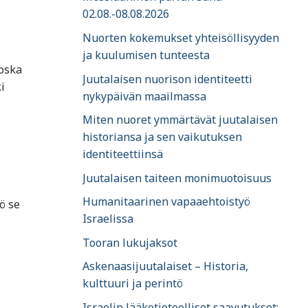
02.08.-08.08.2026
Nuorten kokemukset yhteisöllisyyden
ja kuulumisen tunteesta
koska
Juutalaisen nuorison identiteetti
i
nykypäivän maailmassa
Miten nuoret ymmärtävät juutalaisen
historiansa ja sen vaikutuksen
identiteettiinsä
Juutalaisen taiteen monimuotoisuus
Humanitaarinen vapaaehtoistyö
ö se
Israelissa
Tooran lukujaksot
Askenaasijuutalaiset – Historia,
kulttuuri ja perintö
Israelin lääketieteelliset saavutukset: