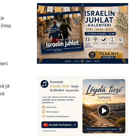
ta
 ilma
meri
sa ja
a: