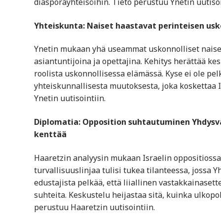
diasporayhteisöihin. Tieto perustuu Ynetin uutisoi
Yhteiskunta: Naiset haastavat perinteisen usko
Ynetin mukaan yhä useammat uskonnolliset naiset 
asiantuntijoina ja opettajina. Kehitys herättää ke
roolista uskonnollisessa elämässä. Kyse ei ole p
yhteiskunnallisesta muutoksesta, joka koskettaa I
Ynetin uutisointiin.
Diplomatia: Opposition suhtautuminen Yhdysvalt
kenttää
Haaretzin analyysin mukaan Israelin oppositiossa 
turvallisuuslinjaa tulisi tukea tilanteessa, jossa 
edustajista pelkää, että liiallinen vastakkainaset
suhteita. Keskustelu heijastaa sitä, kuinka ulkopoli
perustuu Haaretzin uutisointiin.