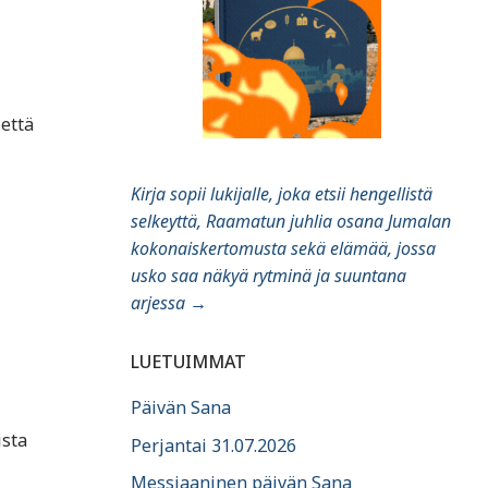
 että
Kirja sopii lukijalle, joka etsii hengellistä
selkeyttä, Raamatun juhlia osana Jumalan
kokonaiskertomusta sekä elämää, jossa
usko saa näkyä rytminä ja suuntana
arjessa
→
LUETUIMMAT
Päivän Sana
ista
Perjantai 31.07.2026
Messiaaninen päivän Sana