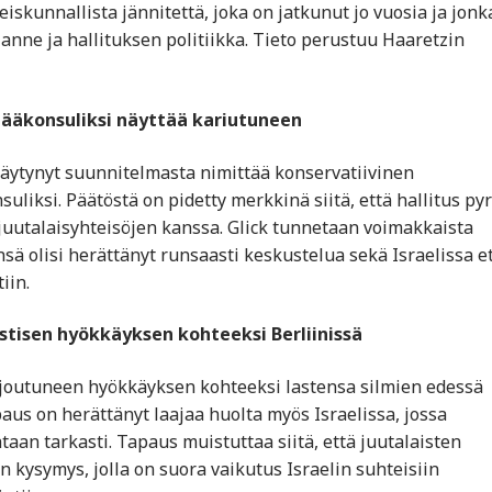
skunnallista jännitettä, joka on jatkunut jo vuosia ja jonk
lanne ja hallituksen politiikka. Tieto perustuu Haaretzin
 pääkonsuliksi näyttää kariutuneen
ytynyt suunnitelmasta nimittää konservatiivinen
iksi. Päätöstä on pidetty merkkinä siitä, että hallitus pyr
juutalaisyhteisöjen kanssa. Glick tunnetaan voimakkaista
 olisi herättänyt runsaasti keskustelua sekä Israelissa e
iin.
stisen hyökkäyksen kohteeksi Berliinissä
 joutuneen hyökkäyksen kohteeksi lastensa silmien edessä
aus on herättänyt laajaa huolta myös Israelissa, jossa
aan tarkasti. Tapaus muistuttaa siitä, että juutalaisten
 kysymys, jolla on suora vaikutus Israelin suhteisiin