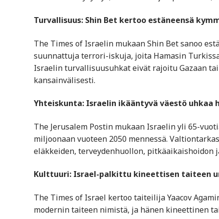
Turvallisuus: Shin Bet kertoo estäneensä kym
The Times of Israelin mukaan Shin Bet sanoo es
suunnattuja terrori-iskuja, joita Hamasin Turkissa
Israelin turvallisuusuhkat eivät rajoitu Gazaan tai
kansainvälisesti.
Yhteiskunta: Israelin ikääntyvä väestö uhkaa h
The Jerusalem Postin mukaan Israelin yli 65-vuot
miljoonaan vuoteen 2050 mennessä. Valtiontarkastaj
eläkkeiden, terveydenhuollon, pitkäaikaishoidon j
Kulttuuri: Israel-palkittu kineettisen taiteen
The Times of Israel kertoo taiteilija Yaacov Agam
modernin taiteen nimistä, ja hänen kineettinen tai