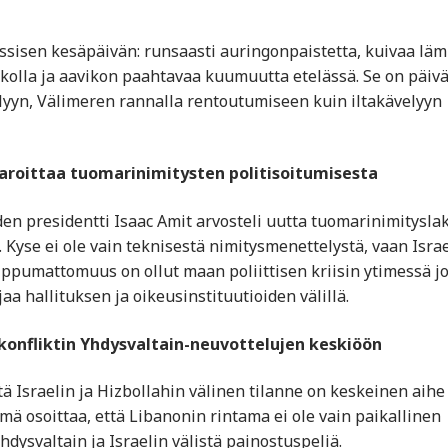
assisen kesäpäivän: runsaasti auringonpaistetta, kuivaa lä
lla ja aavikon paahtavaa kuumuutta etelässä. Se on päivä
elyyn, Välimeren rannalla rentoutumiseen kuin iltakävelyyn
aroittaa tuomarinimitysten politisoitumisesta
 presidentti Isaac Amit arvosteli uutta tuomarinimityslak
. Kyse ei ole vain teknisestä nimitysmenettelystä, vaan Isra
ippumattomuus on ollut maan poliittisen kriisin ytimessä j
jaa hallituksen ja oikeusinstituutioiden välillä.
n konfliktin Yhdysvaltain-neuvottelujen keskiöön
tä Israelin ja Hizbollahin välinen tilanne on keskeinen aihe
mä osoittaa, että Libanonin rintama ei ole vain paikallinen
dysvaltain ja Israelin välistä painostuspeliä.