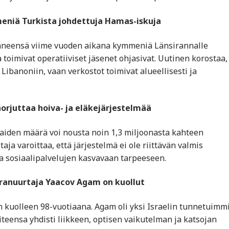
meniä Turkista johdettuja Hamas-iskuja
täneensä viime vuoden aikana kymmeniä Länsirannalle
 toimivat operatiiviset jäsenet ohjasivat. Uutinen korostaa,
 Libanoniin, vaan verkostot toimivat alueellisesti ja
orjuttaa hoiva- ja eläkejärjestelmää
iaiden määrä voi nousta noin 1,3 miljoonasta kahteen
a varoittaa, että järjestelmä ei ole riittävän valmis
a sosiaalipalvelujen kasvavaan tarpeeseen.
 uranuurtaja Yaacov Agam on kuollut
in kuolleen 98-vuotiaana. Agam oli yksi Israelin tunnetuimm
teensa yhdisti liikkeen, optisen vaikutelman ja katsojan