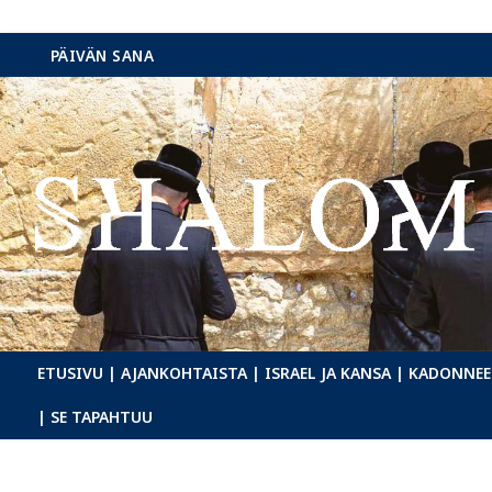
Hyppää
PÄIVÄN SANA
sisältöön
ETUSIVU
| AJANKOHTAISTA
| ISRAEL JA KANSA
| KADONNEE
| SE TAPAHTUU