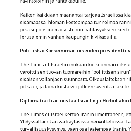
ravintoloihin ja rantakaduille.
Kaiken kaikkiaan maanantai tarjoaa Israelissa kl
sisämaassa, hieman kosteampaa tunnelmaa ranniko
joka sopii erinomaisesti niin nähtävyyksien kiert
Jerusalemin vanhan kaupungin kivikaduilla.
Politiikka: Korkeimman oikeuden presidentti v
The Times of Israelin mukaan korkeimman oikeuden
varoitti sen tuovan tuomareihin “poliittisen sirun”
sisäisen vallanjaon suunnasta. Oikeuslaitoksen ri
pitkään, ja tämä kiista voi jälleen syventää jakolin
Diplomatia: Iran nostaa Israelin ja Hizbollahi
The Times of Israel kertoo Iranin ilmoittaneen, et
Yhdysvaltain kanssa käytävissä neuvotteluissa. Tä
turvallisuuskysymys, vaan osa laajempaa Iranin, Yh