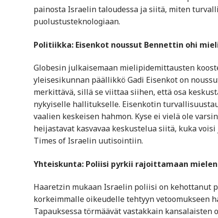
painosta Israelin taloudessa ja siitä, miten turvall
puolustusteknologiaan.
Politiikka: Eisenkot noussut Bennettin ohi mie
Globesin julkaisemaan mielipidemittausten kooste
yleisesikunnan päällikkö Gadi Eisenkot on noussu
merkittävä, sillä se viittaa siihen, että osa keskus
nykyiselle hallitukselle. Eisenkotin turvallisuustau
vaalien keskeisen hahmon. Kyse ei vielä ole vars
heijastavat kasvavaa keskustelua siitä, kuka voisi
Times of Israelin uutisointiin.
Yhteiskunta: Poliisi pyrkii rajoittamaan miele
Haaretzin mukaan Israelin poliisi on kehottanut
korkeimmalle oikeudelle tehtyyn vetoomukseen hal
Tapauksessa törmäävät vastakkain kansalaisten o