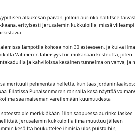
ypillisen alkukesän päivän, jolloin aurinko hallitsee taivas
kaana, erityisesti Jerusalemin kukkuloilla, missä viileämpi
rkistäviä.
alemissa lämpötila kohoaa noin 30 asteeseen, ja kuiva ilma
nikolla Välimeren läheisyys tuo mukanaan kosteutta, joten
takaduilla ja kahviloissa kesäinen tunnelma on vahva, ja 
össä merituuli pehmentää hellettä, kun taas Jordaninlaaksos
aa. Eilatissa Punaisenmeren rannalla kesä näyttää voimans
vikkoilma saa maiseman väreilemään kuumuudesta.
 sateesta ole merkkiäkään. Illan saapuessa aurinko laskee
ellittää. Jerusalemin kukkuloilla ilma muuttuu jälleen
lämmin kesäilta houkuttelee ihmisiä ulos puistoihin,