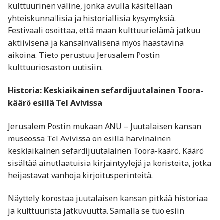
kulttuurinen väline, jonka avulla käsitellään
yhteiskunnallisia ja historiallisia kysymyksiä.
Festivaali osoittaa, että maan kulttuurielämä jatkuu
aktiivisena ja kansainvälisenä myös haastavina
aikoina. Tieto perustuu Jerusalem Postin
kulttuuriosaston uutisiin.
Historia: Keskiaikainen sefardijuutalainen Toora-
käärö esillä Tel Avivissa
Jerusalem Postin mukaan ANU – Juutalaisen kansan
museossa Tel Avivissa on esillä harvinainen
keskiaikainen sefardijuutalainen Toora-käärö. Käärö
sisältää ainutlaatuisia kirjaintyylejä ja koristeita, jotka
heijastavat vanhoja kirjoitusperinteitä.
Näyttely korostaa juutalaisen kansan pitkää historiaa
ja kulttuurista jatkuvuutta. Samalla se tuo esiin