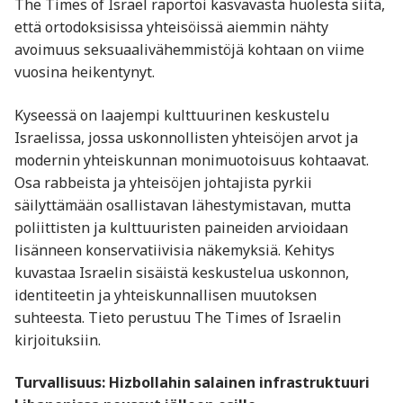
The Times of Israel raportoi kasvavasta huolesta siitä,
että ortodoksisissa yhteisöissä aiemmin nähty
avoimuus seksuaalivähemmistöjä kohtaan on viime
vuosina heikentynyt.
Kyseessä on laajempi kulttuurinen keskustelu
Israelissa, jossa uskonnollisten yhteisöjen arvot ja
modernin yhteiskunnan monimuotoisuus kohtaavat.
Osa rabbeista ja yhteisöjen johtajista pyrkii
säilyttämään osallistavan lähestymistavan, mutta
poliittisten ja kulttuuristen paineiden arvioidaan
lisänneen konservatiivisia näkemyksiä. Kehitys
kuvastaa Israelin sisäistä keskustelua uskonnon,
identiteetin ja yhteiskunnallisen muutoksen
suhteesta. Tieto perustuu The Times of Israelin
kirjoituksiin.
Turvallisuus: Hizbollahin salainen infrastruktuuri