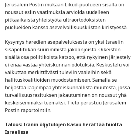
Jerusalem Postin mukaan Likud-puolueen sisällä on
noussut esiin vaatimuksia arvioida uudelleen
pitkäaikaista yhteistyötä ultraortodoksisten
puolueiden kanssa asevelvollisuuskiistan kiristyessä.
Kysymys haredien asepalveluksesta on yksi Israelin
sisäpolitiikan suurimmista jakolinjoista. Oikeiston
sisällä osa poliitikoista katsoo, että nykyinen järjestely
ei enää vastaa yhteiskunnan odotuksia. Keskustelu voi
vaikuttaa merkittävästi tuleviin vaaleihin sekä
hallituskoalitioiden muodostamiseen. Samalla se
heijastaa laajempaa yhteiskunnallista muutosta, jossa
turvallisuusrasituksen jakautuminen on noussut yhä
keskeisemmäksi teemaksi. Tieto perustuu Jerusalem
Postin raportointiin.
Talous: Iranin öljytulojen kasvu herättää huolta
Israelissa