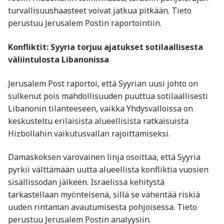
turvallisuushaasteet voivat jatkua pitkään. Tieto
perustuu Jerusalem Postin raportointiin.
Konfliktit: Syyria torjuu ajatukset sotilaallisesta
väliintulosta Libanonissa
Jerusalem Post raportoi, että Syyrian uusi johto on
sulkenut pois mahdollisuuden puuttua sotilaallisesti
Libanonin tilanteeseen, vaikka Yhdysvalloissa on
keskusteltu erilaisista alueellisista ratkaisuista
Hizbollahin vaikutusvallan rajoittamiseksi.
Damaskoksen varovainen linja osoittaa, että Syyria
pyrkii välttämään uutta alueellista konfliktia vuosien
sisällissodan jälkeen. Israelissa kehitystä
tarkastellaan myönteisenä, sillä se vähentää riskiä
uuden rintaman avautumisesta pohjoisessa. Tieto
perustuu Jerusalem Postin analyysiin.