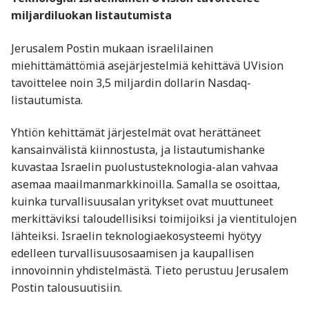
miljardiluokan listautumista
Jerusalem Postin mukaan israelilainen
miehittämättömiä asejärjestelmiä kehittävä UVision
tavoittelee noin 3,5 miljardin dollarin Nasdaq-
listautumista.
Yhtiön kehittämät järjestelmät ovat herättäneet
kansainvälistä kiinnostusta, ja listautumishanke
kuvastaa Israelin puolustusteknologia-alan vahvaa
asemaa maailmanmarkkinoilla. Samalla se osoittaa,
kuinka turvallisuusalan yritykset ovat muuttuneet
merkittäviksi taloudellisiksi toimijoiksi ja vientitulojen
lähteiksi. Israelin teknologiaekosysteemi hyötyy
edelleen turvallisuusosaamisen ja kaupallisen
innovoinnin yhdistelmästä. Tieto perustuu Jerusalem
Postin talousuutisiin.