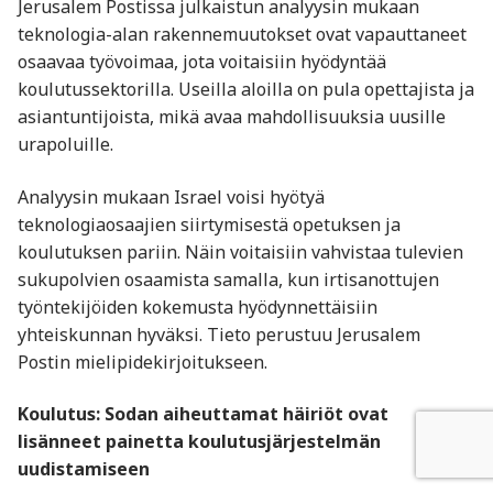
Jerusalem Postissa julkaistun analyysin mukaan
teknologia-alan rakennemuutokset ovat vapauttaneet
osaavaa työvoimaa, jota voitaisiin hyödyntää
koulutussektorilla. Useilla aloilla on pula opettajista ja
asiantuntijoista, mikä avaa mahdollisuuksia uusille
urapoluille.
Analyysin mukaan Israel voisi hyötyä
teknologiaosaajien siirtymisestä opetuksen ja
koulutuksen pariin. Näin voitaisiin vahvistaa tulevien
sukupolvien osaamista samalla, kun irtisanottujen
työntekijöiden kokemusta hyödynnettäisiin
yhteiskunnan hyväksi. Tieto perustuu Jerusalem
Postin mielipidekirjoitukseen.
Koulutus: Sodan aiheuttamat häiriöt ovat
lisänneet painetta koulutusjärjestelmän
uudistamiseen