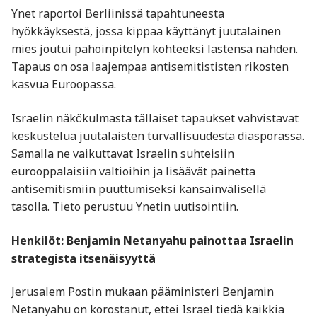
Ynet raportoi Berliinissä tapahtuneesta
hyökkäyksestä, jossa kippaa käyttänyt juutalainen
mies joutui pahoinpitelyn kohteeksi lastensa nähden.
Tapaus on osa laajempaa antisemitististen rikosten
kasvua Euroopassa.
Israelin näkökulmasta tällaiset tapaukset vahvistavat
keskustelua juutalaisten turvallisuudesta diasporassa.
Samalla ne vaikuttavat Israelin suhteisiin
eurooppalaisiin valtioihin ja lisäävät painetta
antisemitismiin puuttumiseksi kansainvälisellä
tasolla. Tieto perustuu Ynetin uutisointiin.
Henkilöt: Benjamin Netanyahu painottaa Israelin
strategista itsenäisyyttä
Jerusalem Postin mukaan pääministeri Benjamin
Netanyahu on korostanut, ettei Israel tiedä kaikkia