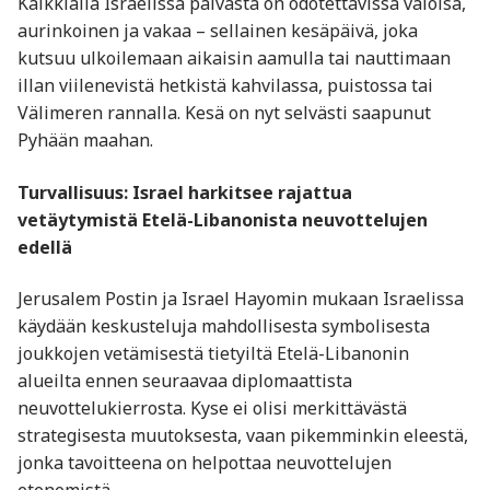
Kaikkialla Israelissa päivästä on odotettavissa valoisa,
aurinkoinen ja vakaa – sellainen kesäpäivä, joka
kutsuu ulkoilemaan aikaisin aamulla tai nauttimaan
illan viilenevistä hetkistä kahvilassa, puistossa tai
Välimeren rannalla. Kesä on nyt selvästi saapunut
Pyhään maahan.
Turvallisuus: Israel harkitsee rajattua
vetäytymistä Etelä-Libanonista neuvottelujen
edellä
Jerusalem Postin ja Israel Hayomin mukaan Israelissa
käydään keskusteluja mahdollisesta symbolisesta
joukkojen vetämisestä tietyiltä Etelä-Libanonin
alueilta ennen seuraavaa diplomaattista
neuvottelukierrosta. Kyse ei olisi merkittävästä
strategisesta muutoksesta, vaan pikemminkin eleestä,
jonka tavoitteena on helpottaa neuvottelujen