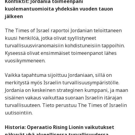
Konfliktit: Jordania toimeenpani
kuolemantuomioita yhdeksän vuoden tauon
jälkeen
The Times of Israel raportoi Jordanian teloittaneen
kuusi henkilöä, jotka olivat syyllistyneet
turvallisuusviranomaisiin kohdistuneisiin tappoihin.
Kyseessä olivat ensimmäiset toimeenpanot lähes
vuosikymmeneen.
Vaikka tapahtuma sijoittuu Jordaniaan, sillä on
merkitystä myös Israelin turvallisuusympäristölle.
Jordania on keskeinen strateginen kumppani, ja maan
sisäinen vakaus vaikuttaa suoraan Israelin itärajan
turvallisuuteen. Tieto perustuu The Times of Israelin
uutisointiin.
Historia: Operaatio Rising Lionin vaikutukset
näkyvät yhä alueellisessa turvallisuudessa