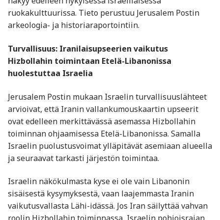
näkyy edelleen nykyisessä israelilaisessa
ruokakulttuurissa. Tieto perustuu Jerusalem Postin
arkeologia- ja historiaraportointiin.
Turvallisuus: Iranilaisupseerien vaikutus
Hizbollahin toimintaan Etelä-Libanonissa
huolestuttaa Israelia
Jerusalem Postin mukaan Israelin turvallisuuslähteet
arvioivat, että Iranin vallankumouskaartin upseerit
ovat edelleen merkittävässä asemassa Hizbollahin
toiminnan ohjaamisessa Etelä-Libanonissa. Samalla
Israelin puolustusvoimat ylläpitävät asemiaan alueella
ja seuraavat tarkasti järjestön toimintaa.
Israelin näkökulmasta kyse ei ole vain Libanonin
sisäisestä kysymyksestä, vaan laajemmasta Iranin
vaikutusvallasta Lähi-idässä. Jos Iran säilyttää vahvan
roolin Hizbollahin toiminnassa, Israelin pohjoisrajan