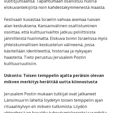
vuotisjuhlaansa. Tapahtumaan osallistuu nuoria
elokuvantekijöitä noin kahdestakymmenestä maasta.
Festivaali kuvastaa Israelin vahvaa asemaa luovan
alan keskuksena. Kansainvälinen osallistuminen
osoittaa, että kulttuurivaihto jatkuu poliittisista
jännitteistä huolimatta. Elokuva toimii Israelissa myös
yhteiskunnallisen keskustelun välineenä, jossa
käsitellään identiteettiä, historiaa ja nykyajan
haasteita. Tieto perustuu Jerusalem Postin
kulttuuriuutisiin.
Uskonto: Toisen temppelin ajalta peräisin olevan
mikven merkitys herättää uutta kiinnostusta
Jerusalem Postin mukaan tutkijat ovat jatkaneet
Länsimuurin läheltä löydetyn toisen temppelin ajan
rituaalikylvyn eli mikven tutkimista. Löydön
yhteydessä on havaittu tuhoutumiskerroksia vuodelta