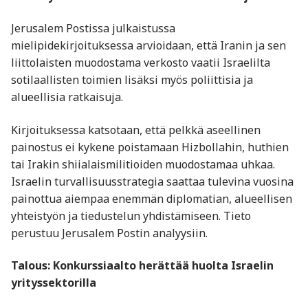
Jerusalem Postissa julkaistussa
mielipidekirjoituksessa arvioidaan, että Iranin ja sen
liittolaisten muodostama verkosto vaatii Israelilta
sotilaallisten toimien lisäksi myös poliittisia ja
alueellisia ratkaisuja.
Kirjoituksessa katsotaan, että pelkkä aseellinen
painostus ei kykene poistamaan Hizbollahin, huthien
tai Irakin shiialaismilitioiden muodostamaa uhkaa.
Israelin turvallisuusstrategia saattaa tulevina vuosina
painottua aiempaa enemmän diplomatian, alueellisen
yhteistyön ja tiedustelun yhdistämiseen. Tieto
perustuu Jerusalem Postin analyysiin.
Talous: Konkurssiaalto herättää huolta Israelin
yrityssektorilla