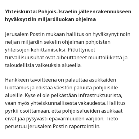
Yhteiskunta: Pohjois-Israelin jälleenrakennukseen
hyväksyttiin miljardiluokan ohjelma
Jerusalem Postin mukaan hallitus on hyväksynyt noin
neljän miljardin sekelin ohjelman pohjoisten
yhteisöjen kehittämiseksi. Pitkittyneet
turvallisuusuhat ovat aiheuttaneet muuttoliikettä ja
taloudellisia vaikeuksia alueella.
Hankkeen tavoitteena on palauttaa asukkaiden
luottamus ja edistää väestön paluuta pohjoisille
alueille. Kyse ei ole pelkästään infrastruktuurista,
vaan myös yhteiskunnallisesta vakaudesta. Hallitus
pyrkii osoittamaan, että pohjoisalueiden asukkaat
eivät jää pysyvästi epävarmuuden varjoon. Tieto
perustuu Jerusalem Postin raportointiin.