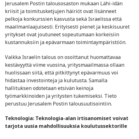
Jerusalem Postin talousosaston mukaan Lähi-idän
kriisit ja toimitusketjujen häiriöt ovat lisänneet
pelkoja konkurssien kasvusta sekä Israelissa että
maailmanlaajuisesti. Erityisesti pienet ja keskisuuret
yritykset ovat joutuneet sopeutumaan korkeisiin
kustannuksiin ja epävarmaan toimintaympäristöön.
Vaikka Israelin talous on osoittanut huomattavaa
kestävyyttä viime vuosina, yritysmaailmassa ollaan
huolissaan siitä, että pitkittynyt epävarmuus voi
hidastaa investointeja ja kulutusta. Samalla
hallituksen odotetaan etsivän keinoja
työmarkkinoiden ja yritysten tukemiseksi. Tieto
perustuu Jerusalem Postin talousuutisointiin.
Teknologia: Teknologia-alan irtisanomiset voivat
tarjota uusia mahdollisuuksia koulutussektorille