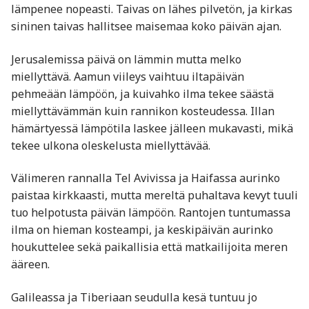
lämpenee nopeasti. Taivas on lähes pilvetön, ja kirkas
sininen taivas hallitsee maisemaa koko päivän ajan.
Jerusalemissa päivä on lämmin mutta melko
miellyttävä. Aamun viileys vaihtuu iltapäivän
pehmeään lämpöön, ja kuivahko ilma tekee säästä
miellyttävämmän kuin rannikon kosteudessa. Illan
hämärtyessä lämpötila laskee jälleen mukavasti, mikä
tekee ulkona oleskelusta miellyttävää.
Välimeren rannalla Tel Avivissa ja Haifassa aurinko
paistaa kirkkaasti, mutta mereltä puhaltava kevyt tuuli
tuo helpotusta päivän lämpöön. Rantojen tuntumassa
ilma on hieman kosteampi, ja keskipäivän aurinko
houkuttelee sekä paikallisia että matkailijoita meren
ääreen.
Galileassa ja Tiberiaan seudulla kesä tuntuu jo