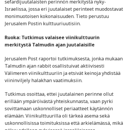
sefardijuutalaisten perinnön merkitystä nyky-
Israelissa, jossa eri juutalaiset perinteet muodostavat
monimuotoisen kokonaisuuden. Tieto perustuu
Jerusalem Postin kulttuuriuutisiin.
Ruoka: Tutkimus valaisee viinikulttuurin
merkitystä Talmudin ajan juutalaisille
Jerusalem Post raportoi tutkimuksesta, jonka mukaan
Talmudin ajan rabbit osallistuivat aktiivisesti
Välimeren viinikulttuuriin ja etsivät keinoja yhdistää
viininviljely halakhan vaatimuksiin.
Tutkimus osoittaa, ettei juutalainen perinne ollut
erillään ympäröivästä yhteiskunnasta, vaan pyrki
sovittamaan uskonnolliset periaatteet käytännön
elämään. Viinikulttuurilla oli tärkeä asema sekä
uskonnollisissa toimituksissa että arkielämässä, mikä