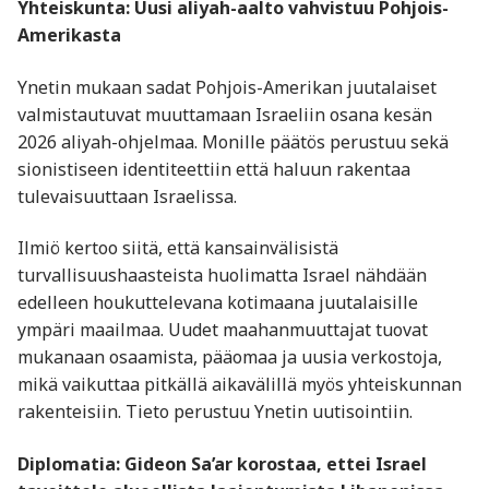
Yhteiskunta: Uusi aliyah-aalto vahvistuu Pohjois-
Amerikasta
Ynetin mukaan sadat Pohjois-Amerikan juutalaiset
valmistautuvat muuttamaan Israeliin osana kesän
2026 aliyah-ohjelmaa. Monille päätös perustuu sekä
sionistiseen identiteettiin että haluun rakentaa
tulevaisuuttaan Israelissa.
Ilmiö kertoo siitä, että kansainvälisistä
turvallisuushaasteista huolimatta Israel nähdään
edelleen houkuttelevana kotimaana juutalaisille
ympäri maailmaa. Uudet maahanmuuttajat tuovat
mukanaan osaamista, pääomaa ja uusia verkostoja,
mikä vaikuttaa pitkällä aikavälillä myös yhteiskunnan
rakenteisiin. Tieto perustuu Ynetin uutisointiin.
Diplomatia: Gideon Sa’ar korostaa, ettei Israel