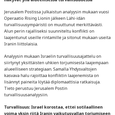
Jerusalem Postissa julkaistun analyysin mukaan vuosi
Operaatio Rising Lionin jälkeen Lähi-idän
turvallisuusympäristö on muuttunut merkittävästi.
Alun perin rajalliseksi suunniteltu konflikti on
laajentunut useille rintamille ja sitonut mukaan useita
Iranin liittolaisia.
Analyysin mukaan Israelin turvallisuusajattelu on
siirtynyt yksittäisten uhkien torjumisesta laajempaan
alueelliseen strategiaan. Samalla Yhdysvaltojen
kasvava halu rajoittaa konfliktin laajenemista on
lisännyt paineita löytää diplomaattisia ratkaisuja.
Tieto perustuu Jerusalem Postin
turvallisuusanalyysiin.
Turvallisuus: Israel korostaa, ettei sotilaallinen
voima yksin riitä Iranin vaikutusvallan torjumiseen