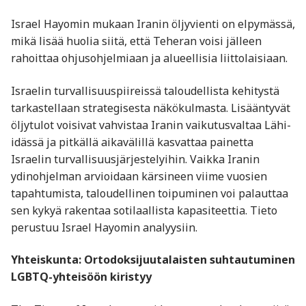
Israel Hayomin mukaan Iranin öljyvienti on elpymässä,
mikä lisää huolia siitä, että Teheran voisi jälleen
rahoittaa ohjusohjelmiaan ja alueellisia liittolaisiaan.
Israelin turvallisuuspiireissä taloudellista kehitystä
tarkastellaan strategisesta näkökulmasta. Lisääntyvät
öljytulot voisivat vahvistaa Iranin vaikutusvaltaa Lähi-
idässä ja pitkällä aikavälillä kasvattaa painetta
Israelin turvallisuusjärjestelyihin. Vaikka Iranin
ydinohjelman arvioidaan kärsineen viime vuosien
tapahtumista, taloudellinen toipuminen voi palauttaa
sen kykyä rakentaa sotilaallista kapasiteettia. Tieto
perustuu Israel Hayomin analyysiin.
Yhteiskunta: Ortodoksijuutalaisten suhtautuminen
LGBTQ-yhteisöön kiristyy