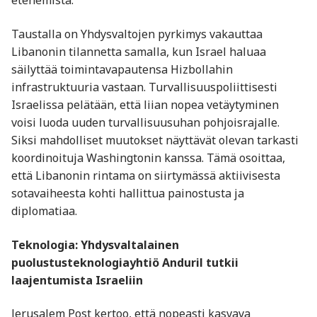
etenemistä.
Taustalla on Yhdysvaltojen pyrkimys vakauttaa
Libanonin tilannetta samalla, kun Israel haluaa
säilyttää toimintavapautensa Hizbollahin
infrastruktuuria vastaan. Turvallisuuspoliittisesti
Israelissa pelätään, että liian nopea vetäytyminen
voisi luoda uuden turvallisuusuhan pohjoisrajalle.
Siksi mahdolliset muutokset näyttävät olevan tarkasti
koordinoituja Washingtonin kanssa. Tämä osoittaa,
että Libanonin rintama on siirtymässä aktiivisesta
sotavaiheesta kohti hallittua painostusta ja
diplomatiaa.
Teknologia: Yhdysvaltalainen
puolustusteknologiayhtiö Anduril tutkii
laajentumista Israeliin
Jerusalem Post kertoo, että nopeasti kasvava