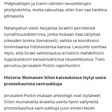
Yhdysvaltojen ja Iranin välisten neuvottelujen
yksityiskohtia, mutta vakuuttaa, ettei Iran saa hankkia
ydinaseita.
Netanyahun viesti heijastaa Israelin perinteistä
turvallisuusdoktriinia, jonka mukaan maa säilyttää
oikeuden toimia itsenäisesti, vaikka se koordinoisi
toimintaansa liittolaistensa kanssa. Lausunto osoittaa
myös, että Israel valmistautuu erilaisiin mahdollisiin
lopputuloksiin kansainvälisissä neuvotteluissa. Tieto
perustuu Jerusalem Postin raportointiin.
Historia: Muinaisen Siilon kaivauksissa löytyi uusia
pronssikautisia saviruukkuja
Jerusalem Postin mukaan arkeologit ovat löytäneet
Siilon muinaiselta alueelta useita hyvin säilyneitä
pronssikautisia saviruukkuja juuri ennen kesän