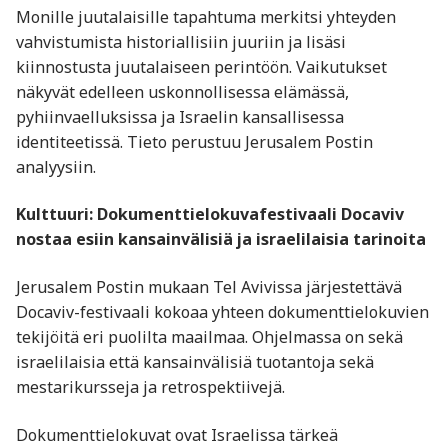
Monille juutalaisille tapahtuma merkitsi yhteyden
vahvistumista historiallisiin juuriin ja lisäsi
kiinnostusta juutalaiseen perintöön. Vaikutukset
näkyvät edelleen uskonnollisessa elämässä,
pyhiinvaelluksissa ja Israelin kansallisessa
identiteetissä. Tieto perustuu Jerusalem Postin
analyysiin.
Kulttuuri: Dokumenttielokuvafestivaali Docaviv
nostaa esiin kansainvälisiä ja israelilaisia tarinoita
Jerusalem Postin mukaan Tel Avivissa järjestettävä
Docaviv-festivaali kokoaa yhteen dokumenttielokuvien
tekijöitä eri puolilta maailmaa. Ohjelmassa on sekä
israelilaisia että kansainvälisiä tuotantoja sekä
mestarikursseja ja retrospektiivejä.
Dokumenttielokuvat ovat Israelissa tärkeä