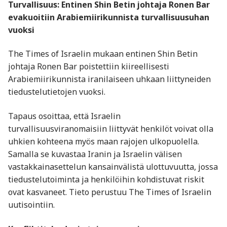
Turvallisuus: Entinen Shin Betin johtaja Ronen Bar
evakuoitiin Arabiemiirikunnista turvallisuusuhan
vuoksi
The Times of Israelin mukaan entinen Shin Betin
johtaja Ronen Bar poistettiin kiireellisesti
Arabiemiirikunnista iranilaiseen uhkaan liittyneiden
tiedustelutietojen vuoksi.
Tapaus osoittaa, että Israelin
turvallisuusviranomaisiin liittyvät henkilöt voivat olla
uhkien kohteena myös maan rajojen ulkopuolella.
Samalla se kuvastaa Iranin ja Israelin välisen
vastakkainasettelun kansainvälistä ulottuvuutta, jossa
tiedustelutoiminta ja henkilöihin kohdistuvat riskit
ovat kasvaneet. Tieto perustuu The Times of Israelin
uutisointiin.