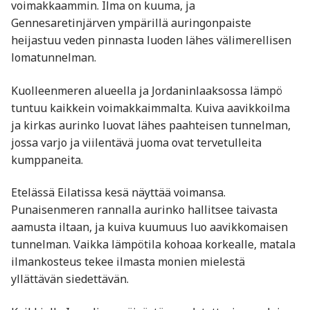
voimakkaammin. Ilma on kuuma, ja
Gennesaretinjärven ympärillä auringonpaiste
heijastuu veden pinnasta luoden lähes välimerellisen
lomatunnelman.
Kuolleenmeren alueella ja Jordaninlaaksossa lämpö
tuntuu kaikkein voimakkaimmalta. Kuiva aavikkoilma
ja kirkas aurinko luovat lähes paahteisen tunnelman,
jossa varjo ja viilentävä juoma ovat tervetulleita
kumppaneita.
Etelässä Eilatissa kesä näyttää voimansa.
Punaisenmeren rannalla aurinko hallitsee taivasta
aamusta iltaan, ja kuiva kuumuus luo aavikkomaisen
tunnelman. Vaikka lämpötila kohoaa korkealle, matala
ilmankosteus tekee ilmasta monien mielestä
yllättävän siedettävän.