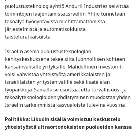
puolustusteknologiayhtiö Anduril Industries selvittää
toimintojen laajentamista Israeliin. Yhtiö tunnetaan
tekoälyä hyödyntävistä miehittämättömistä
järjestelmistä ja automatisoiduista
taisteluratkaisuista.
Israelin asema puolustusteknologian
kehityskeskuksena tekee siitä luonnollisen kohteen
kansainvälisille yrityksille. Mahdollinen investointi
voisi vahvistaa yhteistyötä amerikkalaisten ja
israelilaisten yritysten välillä sekä lisätä alan
työpaikkoja. Samalla se osoittaa, että turvallisuus- ja
tekoälyteknologioiden yhdistyminen muodostaa yhden
Israelin tärkeimmistä kasvualoista tulevina vuosina.
Politiikka: Likudin sisällä voimistuu keskustelu
yhteistyöstä ultraortodoksisten puolueiden kanssa