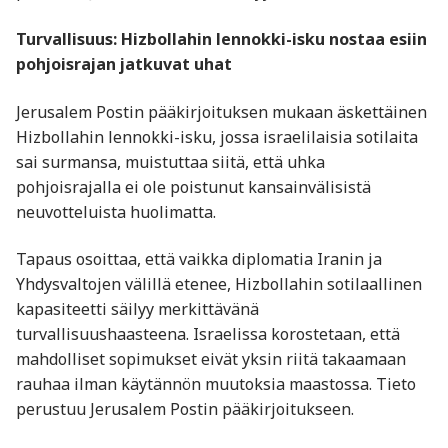
Turvallisuus: Hizbollahin lennokki-isku nostaa esiin
pohjoisrajan jatkuvat uhat
Jerusalem Postin pääkirjoituksen mukaan äskettäinen
Hizbollahin lennokki-isku, jossa israelilaisia sotilaita
sai surmansa, muistuttaa siitä, että uhka
pohjoisrajalla ei ole poistunut kansainvälisistä
neuvotteluista huolimatta.
Tapaus osoittaa, että vaikka diplomatia Iranin ja
Yhdysvaltojen välillä etenee, Hizbollahin sotilaallinen
kapasiteetti säilyy merkittävänä
turvallisuushaasteena. Israelissa korostetaan, että
mahdolliset sopimukset eivät yksin riitä takaamaan
rauhaa ilman käytännön muutoksia maastossa. Tieto
perustuu Jerusalem Postin pääkirjoitukseen.