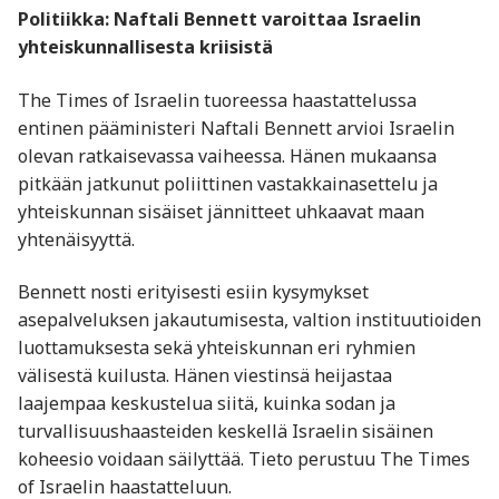
Politiikka: Naftali Bennett varoittaa Israelin
yhteiskunnallisesta kriisistä
The Times of Israelin tuoreessa haastattelussa
entinen pääministeri Naftali Bennett arvioi Israelin
olevan ratkaisevassa vaiheessa. Hänen mukaansa
pitkään jatkunut poliittinen vastakkainasettelu ja
yhteiskunnan sisäiset jännitteet uhkaavat maan
yhtenäisyyttä.
Bennett nosti erityisesti esiin kysymykset
asepalveluksen jakautumisesta, valtion instituutioiden
luottamuksesta sekä yhteiskunnan eri ryhmien
välisestä kuilusta. Hänen viestinsä heijastaa
laajempaa keskustelua siitä, kuinka sodan ja
turvallisuushaasteiden keskellä Israelin sisäinen
koheesio voidaan säilyttää. Tieto perustuu The Times
of Israelin haastatteluun.