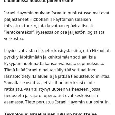
Libanonissa noussut jälleen esille
Israel Hayomin mukaan Israelin puolustusvoimat ovat
paljastaneet Hizbollahin käyttämän salaisen
infrastruktuurin, jota kuvataan epävirallisesti
”lentokentäksi”. Kyseessä on osa järjestön logistista
verkostoa.
Löydös vahvistaa Israelin käsitystä siitä, että Hizbollah
pyrkii ylläpitämään ja kehittämään sotilaallisia
kykyjään huolimatta kansainvälisistä sopimuksista.
Tämä lisää Israelin halua säilyttää sotilaallinen
läsnäolo tietyillä alueilla ja jatkaa tiedustelutoimintaa.
Samalla se osoittaa, että Libanonin kriisi ei ole
ratkaistu, vaan siirtynyt uuteen vaiheeseen, jossa
tiedustelu ja rajatut operaatiot ovat keskeisessä
asemassa. Tieto perustuu Israel Hayomin uutisointiin.
Teknologia: Israelilainen UVision tavoittelee