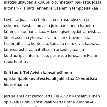
matkailukauden alkua. Siilo tunnetaan paikasta, jossa
liitonarkki sijaitsi ennen Jerusalemin temppeliaikaa.
Löytö tarjoaa lisää tietoa alueen asutuksesta ja
uskonnollisesta elämästä jo kauan ennen Israelin
kuningaskunnan aikaa. Arkeologiset löydöt vahvistavat
Siilon asemaa yhtenä Israelin merkittävimmistä
historiallisista kohteista. Samalla ne tukevat kasvavaa
kiinnostusta raamatulliseen arkeologiaan ja
kulttuuriperintöön. Tieto perustuu Jerusalem Postin
raportointiin.
Kulttuuri: Tel Avivin kansainvälinen
opiskelijaelokuvafestivaali juhlistaa 40-vuotista
historiaansa
Jerusalem Post kertoo, että Tel Avivin kansainvälinen
opiskelijaelokuvafestivaali viettää tänä vuonna 40-