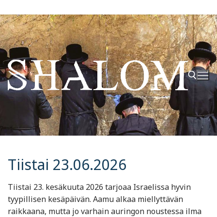
Hyppää
sisältöön
Hae:
Tiistai 23.06.2026
Tiistai 23. kesäkuuta 2026 tarjoaa Israelissa hyvin
tyypillisen kesäpäivän. Aamu alkaa miellyttävän
raikkaana, mutta jo varhain auringon noustessa ilma