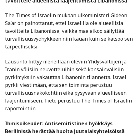
tavoittele alueellista laajentumista Libanonissa
The Times of Israelin mukaan ulkoministeri Gideon
Sa’ar on painottanut, ettei Israelilla ole alueellisia
tavoitteita Libanonissa, vaikka maa aikoo säilyttää
turvallisuusvyöhykkeen niin kauan kuin se katsoo sen
tarpeelliseksi.
Lausunto liittyy meneillään oleviin Yhdysvaltojen ja
Iranin välisiin neuvotteluihin sekä kansainvälisiin
pyrkimyksiin vakauttaa Libanonin tilannetta. Israel
pyrkii viestimään, että sen toiminta perustuu
turvallisuusnäkökohtiin eikä pysyvään alueelliseen
laajentumiseen. Tieto perustuu The Times of Israelin
raportointiin.
Ihmisoikeudet: Antisemitistinen hyökkäys
Berliinissä herättää huolta juutalaisyhteisöissä