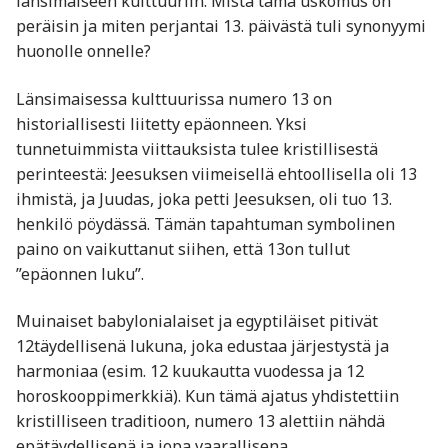
länsimaiseen kulttuuriin. Mistä tämä uskomus on
peräisin ja miten perjantai 13. päivästä tuli synonyymi
huonolle onnelle?
Länsimaisessa kulttuurissa numero 13 on
historiallisesti liitetty epäonneen. Yksi
tunnetuimmista viittauksista tulee kristillisestä
perinteestä: Jeesuksen viimeisellä ehtoollisella oli 13
ihmistä, ja Juudas, joka petti Jeesuksen, oli tuo 13.
henkilö pöydässä. Tämän tapahtuman symbolinen
paino on vaikuttanut siihen, että 13on tullut
”epäonnen luku”.
Muinaiset babylonialaiset ja egyptiläiset pitivät
12täydellisenä lukuna, joka edustaa järjestystä ja
harmoniaa (esim. 12 kuukautta vuodessa ja 12
horoskooppimerkkiä). Kun tämä ajatus yhdistettiin
kristilliseen traditioon, numero 13 alettiin nähdä
epätäydellisenä ja jopa vaarallisena.