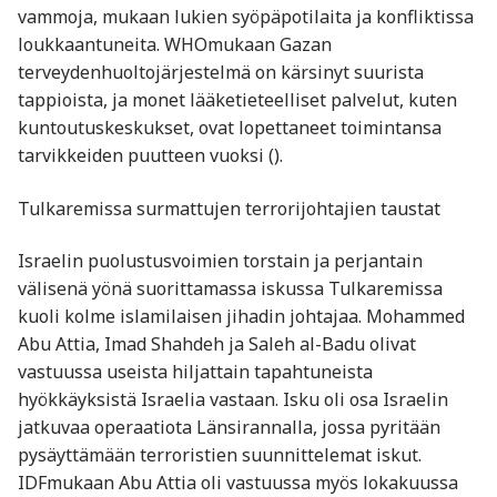
vammoja, mukaan lukien syöpäpotilaita ja konfliktissa
loukkaantuneita. WHOmukaan Gazan
terveydenhuoltojärjestelmä on kärsinyt suurista
tappioista, ja monet lääketieteelliset palvelut, kuten
kuntoutuskeskukset, ovat lopettaneet toimintansa
tarvikkeiden puutteen vuoksi​ ().
Tulkaremissa surmattujen terrorijohtajien taustat
Israelin puolustusvoimien torstain ja perjantain
välisenä yönä suorittamassa iskussa Tulkaremissa
kuoli kolme islamilaisen jihadin johtajaa. Mohammed
Abu Attia, Imad Shahdeh ja Saleh al-Badu olivat
vastuussa useista hiljattain tapahtuneista
hyökkäyksistä Israelia vastaan. Isku oli osa Israelin
jatkuvaa operaatiota Länsirannalla, jossa pyritään
pysäyttämään terroristien suunnittelemat iskut.
IDFmukaan Abu Attia oli vastuussa myös lokakuussa