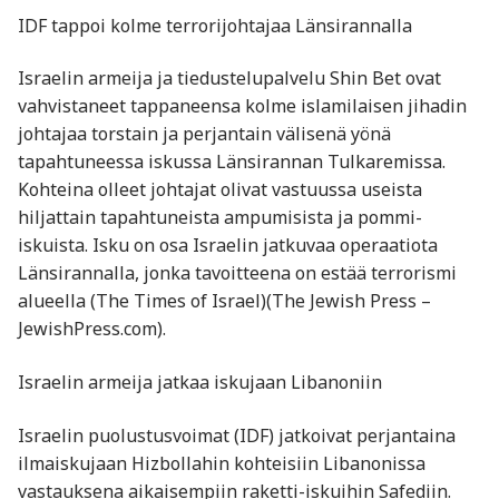
IDF tappoi kolme terrorijohtajaa Länsirannalla
Israelin armeija ja tiedustelupalvelu Shin Bet ovat
vahvistaneet tappaneensa kolme islamilaisen jihadin
johtajaa torstain ja perjantain välisenä yönä
tapahtuneessa iskussa Länsirannan Tulkaremissa.
Kohteina olleet johtajat olivat vastuussa useista
hiljattain tapahtuneista ampumisista ja pommi-
iskuista. Isku on osa Israelin jatkuvaa operaatiota
Länsirannalla, jonka tavoitteena on estää terrorismi
alueella​ (The Times of Israel)​(The Jewish Press –
JewishPress.com).
Israelin armeija jatkaa iskujaan Libanoniin
Israelin puolustusvoimat (IDF) jatkoivat perjantaina
ilmaiskujaan Hizbollahin kohteisiin Libanonissa
vastauksena aikaisempiin raketti-iskuihin Safediin.