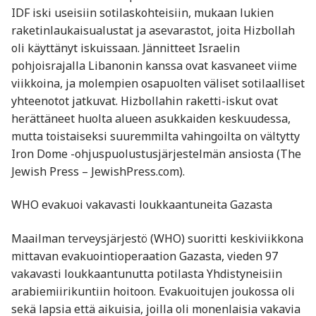
IDF iski useisiin sotilaskohteisiin, mukaan lukien
raketinlaukaisualustat ja asevarastot, joita Hizbollah
oli käyttänyt iskuissaan. Jännitteet Israelin
pohjoisrajalla Libanonin kanssa ovat kasvaneet viime
viikkoina, ja molempien osapuolten väliset sotilaalliset
yhteenotot jatkuvat. Hizbollahin raketti-iskut ovat
herättäneet huolta alueen asukkaiden keskuudessa,
mutta toistaiseksi suuremmilta vahingoilta on vältytty
Iron Dome -ohjuspuolustusjärjestelmän ansiosta ​(The
Jewish Press – JewishPress.com).
WHO evakuoi vakavasti loukkaantuneita Gazasta
Maailman terveysjärjestö (WHO) suoritti keskiviikkona
mittavan evakuointioperaation Gazasta, vieden 97
vakavasti loukkaantunutta potilasta Yhdistyneisiin
arabiemiirikuntiin hoitoon. Evakuoitujen joukossa oli
sekä lapsia että aikuisia, joilla oli monenlaisia vakavia