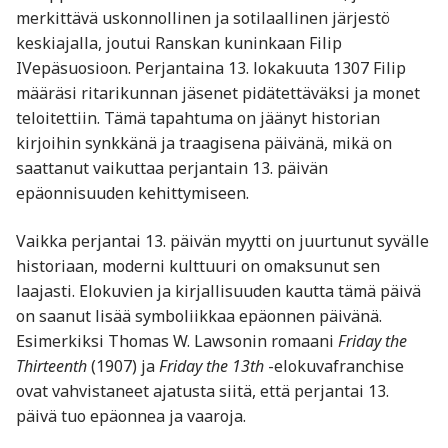
merkittävä uskonnollinen ja sotilaallinen järjestö
keskiajalla, joutui Ranskan kuninkaan Filip
IVepäsuosioon. Perjantaina 13. lokakuuta 1307 Filip
määräsi ritarikunnan jäsenet pidätettäväksi ja monet
teloitettiin. Tämä tapahtuma on jäänyt historian
kirjoihin synkkänä ja traagisena päivänä, mikä on
saattanut vaikuttaa perjantain 13. päivän
epäonnisuuden kehittymiseen.
Vaikka perjantai 13. päivän myytti on juurtunut syvälle
historiaan, moderni kulttuuri on omaksunut sen
laajasti. Elokuvien ja kirjallisuuden kautta tämä päivä
on saanut lisää symboliikkaa epäonnen päivänä.
Esimerkiksi Thomas W. Lawsonin romaani
Friday the
Thirteenth
(1907) ja
Friday the 13th
-elokuvafranchise
ovat vahvistaneet ajatusta siitä, että perjantai 13.
päivä tuo epäonnea ja vaaroja.