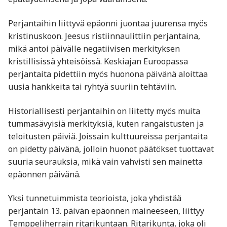
Perjantaihin liittyvä epäonni juontaa juurensa myös
kristinuskoon. Jeesus ristiinnaulittiin perjantaina,
mikä antoi päivälle negatiivisen merkityksen
kristillisissä yhteisöissä. Keskiajan Euroopassa
perjantaita pidettiin myös huonona päivänä aloittaa
uusia hankkeita tai ryhtyä suuriin tehtäviin.
Historiallisesti perjantaihin on liitetty myös muita
tummasävyisiä merkityksiä, kuten rangaistusten ja
teloitusten päiviä. Joissain kulttuureissa perjantaita
on pidetty päivänä, jolloin huonot päätökset tuottavat
suuria seurauksia, mikä vain vahvisti sen mainetta
epäonnen päivänä.
Yksi tunnetuimmista teorioista, joka yhdistää
perjantain 13. päivän epäonnen maineeseen, liittyy
Temppeliherrain ritarikuntaan. Ritarikunta, joka oli