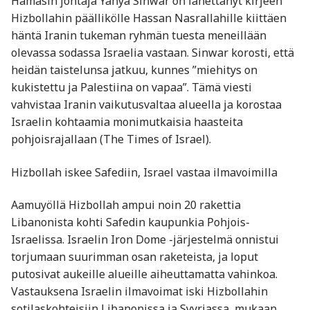
Hamasin johtaja Yahya Sinwar on lähettänyt kirjeen
Hizbollahin päällikölle Hassan Nasrallahille kiittäen
häntä Iranin tukeman ryhmän tuesta meneillään
olevassa sodassa Israelia vastaan. Sinwar korosti, että
heidän taistelunsa jatkuu, kunnes ”miehitys on
kukistettu ja Palestiina on vapaa”. Tämä viesti
vahvistaa Iranin vaikutusvaltaa alueella ja korostaa
Israelin kohtaamia monimutkaisia haasteita
pohjoisrajallaan​ (The Times of Israel).
Hizbollah iskee Safediin, Israel vastaa ilmavoimilla
Aamuyöllä Hizbollah ampui noin 20 rakettia
Libanonista kohti Safedin kaupunkia Pohjois-
Israelissa. Israelin Iron Dome -järjestelmä onnistui
torjumaan suurimman osan raketeista, ja loput
putosivat aukeille alueille aiheuttamatta vahinkoa.
Vastauksena Israelin ilmavoimat iski Hizbollahin
sotilaskohteisiin Libanonissa ja Syyriassa, mukaan