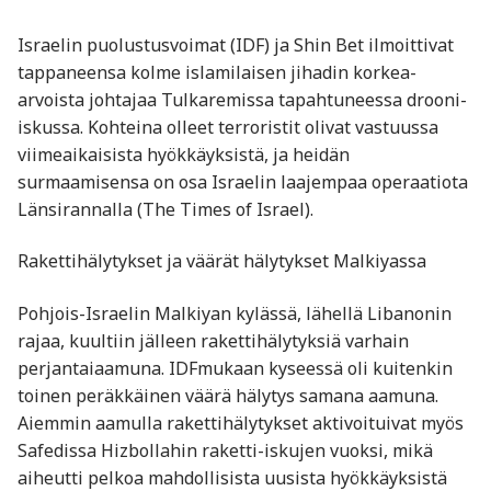
Israelin puolustusvoimat (IDF) ja Shin Bet ilmoittivat
tappaneensa kolme islamilaisen jihadin korkea-
arvoista johtajaa Tulkaremissa tapahtuneessa drooni-
iskussa. Kohteina olleet terroristit olivat vastuussa
viimeaikaisista hyökkäyksistä, ja heidän
surmaamisensa on osa Israelin laajempaa operaatiota
Länsirannalla ​(The Times of Israel).
Rakettihälytykset ja väärät hälytykset Malkiyassa
Pohjois-Israelin Malkiyan kylässä, lähellä Libanonin
rajaa, kuultiin jälleen rakettihälytyksiä varhain
perjantaiaamuna. IDFmukaan kyseessä oli kuitenkin
toinen peräkkäinen väärä hälytys samana aamuna.
Aiemmin aamulla rakettihälytykset aktivoituivat myös
Safedissa Hizbollahin raketti-iskujen vuoksi, mikä
aiheutti pelkoa mahdollisista uusista hyökkäyksistä