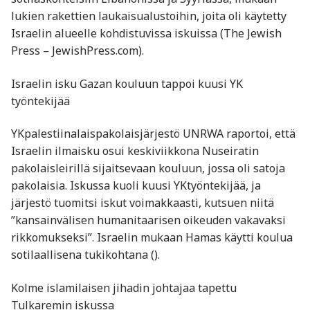
lukien rakettien laukaisualustoihin, joita oli käytetty
Israelin alueelle kohdistuvissa iskuissa ​(The Jewish
Press – JewishPress.com).
Israelin isku Gazan kouluun tappoi kuusi YK
työntekijää
YKpalestiinalaispakolaisjärjestö UNRWA raportoi, että
Israelin ilmaisku osui keskiviikkona Nuseiratin
pakolaisleirillä sijaitsevaan kouluun, jossa oli satoja
pakolaisia. Iskussa kuoli kuusi YKtyöntekijää, ja
järjestö tuomitsi iskut voimakkaasti, kutsuen niitä
”kansainvälisen humanitaarisen oikeuden vakavaksi
rikkomukseksi”. Israelin mukaan Hamas käytti koulua
sotilaallisena tukikohtana​ ().
Kolme islamilaisen jihadin johtajaa tapettu
Tulkaremin iskussa