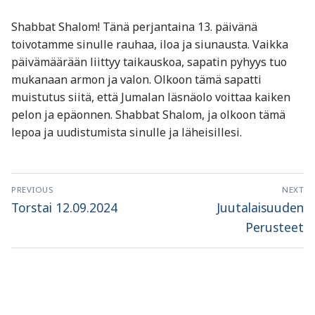
Shabbat Shalom! Tänä perjantaina 13. päivänä
toivotamme sinulle rauhaa, iloa ja siunausta. Vaikka
päivämäärään liittyy taikauskoa, sapatin pyhyys tuo
mukanaan armon ja valon. Olkoon tämä sapatti
muistutus siitä, että Jumalan läsnäolo voittaa kaiken
pelon ja epäonnen. Shabbat Shalom, ja olkoon tämä
lepoa ja uudistumista sinulle ja läheisillesi.
Artikkelien
PREVIOUS
NEXT
selaus
Previous
Next
Torstai 12.09.2024
Juutalaisuuden
post:
post:
Perusteet