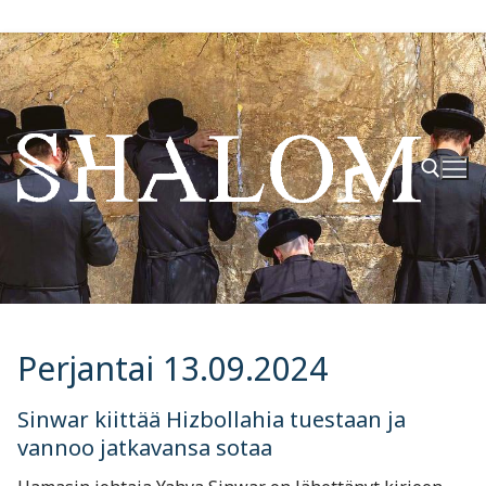
Hyppää
sisältöön
Hae:
Perjantai 13.09.2024
Sinwar kiittää Hizbollahia tuestaan ja
vannoo jatkavansa sotaa