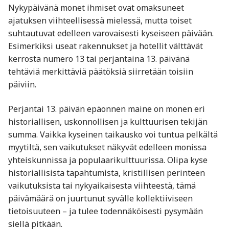
Nykypäivänä monet ihmiset ovat omaksuneet
ajatuksen viihteellisessä mielessä, mutta toiset
suhtautuvat edelleen varovaisesti kyseiseen päivään.
Esimerkiksi useat rakennukset ja hotellit välttävät
kerrosta numero 13 tai perjantaina 13. päivänä
tehtäviä merkittäviä päätöksiä siirretään toisiin
päiviin.
Perjantai 13. päivän epäonnen maine on monen eri
historiallisen, uskonnollisen ja kulttuurisen tekijän
summa. Vaikka kyseinen taikausko voi tuntua pelkältä
myytiltä, sen vaikutukset näkyvät edelleen monissa
yhteiskunnissa ja populaarikulttuurissa. Olipa kyse
historiallisista tapahtumista, kristillisen perinteen
vaikutuksista tai nykyaikaisesta viihteestä, tämä
päivämäärä on juurtunut syvälle kollektiiviseen
tietoisuuteen – ja tulee todennäköisesti pysymään
siellä pitkään.