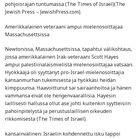
pohjoisrajan tuntumassa​ (The Times of Israel)​(The
Jewish Press – JewishPress.com).
Amerikkalainen veteraani ampui mielenosoittajaa
Massachusettsissa
Newtonissa, Massachusettsissa, tapahtui välikohtaus,
jossa amerikkalainen Irak-veteraani Scott Hayes
ampui palestiinalaismielistä mielenosoittajaa vatsaan.
Hyökkääjä oli syyttänyt pro-Israel-mielenosoittajia
kansanmurhan tukemisesta ja hyökkäsi heidän
kimppuunsa. Haavoittunut sai sairaanhoitoa ja hänen
vammansa eivät ole hengenvaarallisia. Hayesin
laillisesti hallussa ollut ase johti kuitenkin syytteisiin
pahoinpitelystä ja perustuslaillisen oikeuden
rikkomisesta​ (The Times of Israel).
kansainvälinen: Israelin kohdennettu isku tappoi