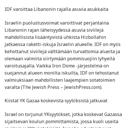
IDF varoittaa Libanonin rajalla asuvia asukkaita
Israelin puolustusvoimat varoittivat perjantaina
Libanonin rajan läheisyydessä asuvia siviilejä
mahdollisista lisääntyvistä uhkista Hizbollahin
jatkaessa raketti-iskuja Israelin alueelle. IDF on myös
kehottanut siviilejä välttämään turvattomia alueita ja
olemaan valmiita siirtymään pommisuojiin lyhyellä
varoitusajalla. Vaikka Iron Dome -järjestelmä on
suojannut alueen monilta iskuilta, IDF on tehostanut
valmiuksiaan mahdollisten laajempien sotatoimien
varalta​ (The Jewish Press – JewishPress.com).
Kiistat YK Gazaa koskevista syytöksistä jatkuvat
Israel on torjunut YKsyytökset, jotka koskevat Gazassa
sijaitsevan koulun pommittamista, jossa kuoli useita