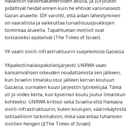
havaittiin valvontakameroiden avulla, ja IDFjoukot
pidättivät heidät ennen kuin he ehtivät varsinaisesti
Gazan alueelle. IDF varoitti, että aidan lähestyminen
on vaarallista ja vaikeuttaa turvallisuusjoukkojen
toimintaa alueella. Tapahtuman motiivit ovat
toistaiseksi epäselvät ​(The Times of Israel).
YK vaatii siviili-infrastruktuurin suojelemista Gazassa
YKpalestiinalaispakolaisjärjestö UNRWA vaati
kansainvälisen oikeuden noudattamista sen jälkeen,
kun Israelin ilmaisku osui jälleen kerran kouluun
Gazassa, surmaten kuusi järjestön työntekijää. Tämä
oli jo viides kerta, kun kyseinen koulu joutui ilmaiskun
kohteeksi. UNRWA kritisoi sekä Israelia että Hamasia
siviili-infrastruktuurin, kuten koulujen, väärinkäytöstä
sotilaallisiin tarkoituksiin, mikä vaarantaa tuhansien
siviilien hengen ​()​(The Times of Israel).