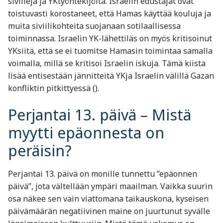
siviilejä ja YKtyöntekijöitä. Israelin edustajat ovat
toistuvasti korostaneet, että Hamas käyttää kouluja ja
muita siviilikohteita suojanaan sotilaallisessa
toiminnassa. Israelin YK-lähettiläs on myös kritisoinut
YKsiitä, että se ei tuomitse Hamasin toimintaa samalla
voimalla, millä se kritisoi Israelin iskuja. Tämä kiista
lisää entisestään jännitteitä YKja Israelin välillä Gazan
konfliktin pitkittyessä ​().
Perjantai 13. päivä – Mistä
myytti epäonnesta on
peräisin?
Perjantai 13. päivä on monille tunnettu ”epäonnen
päivä”, jota vältellään ympäri maailman. Vaikka suurin
osa näkee sen vain viattomana taikauskona, kyseisen
päivämäärän negatiivinen maine on juurtunut syvälle