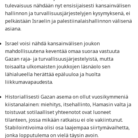
tulevaisuus nähdään nyt ensisijaisesti kansainvälisen
hallinnon ja turvallisuusjärjestelyjen kysymyksenä, ei
pelkästään Israelin ja palestiinalaishallinnon välisenä
asiana.
Israel voisi nähdä kansainvälisen joukon
mahdollisuutena keventää omaa suoraa vastuuta
Gazan raja- ja turvallisuusjärjestelyistä, mutta
toisaalta ulkomaisten joukkojen läsnäolo sen
lähialueella herättää epäluuloa ja huolta
liikkumavapaudesta.
Historiallisesti Gazan asema on ollut vuosikymmeniä
kiistanalainen: miehitys, itsehallinto, Hamasin valta ja
toistuvat sotilaalliset yhteenotot ovat luoneet
tilanteen, jossa mikään ratkaisu ei ole vakiintunut.
Stabilointivoima olisi osa laajempaa siirtymävaihetta,
jonka lopputulema on vielä täysin avoin.