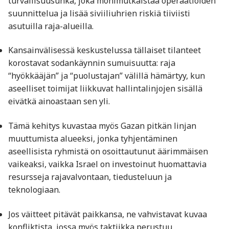
turvallisuusuhka, joka monimutkaistaa operaatioiden
suunnittelua ja lisää siviiliuhrien riskiä tiiviisti
asutuilla raja-alueilla.
Kansainvälisessä keskustelussa tällaiset tilanteet
korostavat sodankäynnin sumuisuutta: raja
“hyökkääjän” ja “puolustajan” välillä hämärtyy, kun
aseelliset toimijat liikkuvat hallintalinjojen sisällä
eivätkä ainoastaan sen yli.
Tämä kehitys kuvastaa myös Gazan pitkän linjan
muuttumista alueeksi, jonka tyhjentäminen
aseellisista ryhmistä on osoittautunut äärimmäisen
vaikeaksi, vaikka Israel on investoinut huomattavia
resursseja rajavalvontaan, tiedusteluun ja
teknologiaan.
Jos väitteet pitävät paikkansa, ne vahvistavat kuvaa
konfliktista, jossa myös taktiikka perustuu