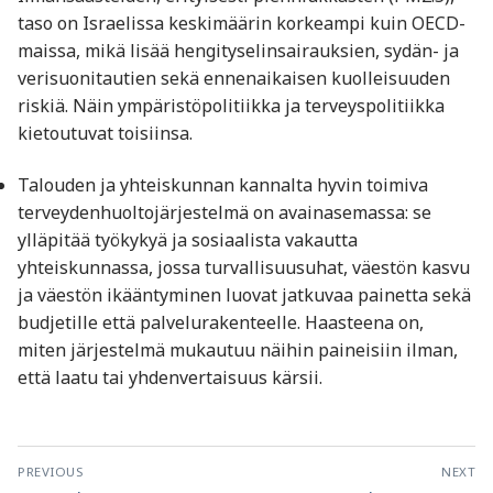
taso on Israelissa keskimäärin korkeampi kuin OECD-
maissa, mikä lisää hengityselinsairauksien, sydän- ja
verisuonitautien sekä ennenaikaisen kuolleisuuden
riskiä. Näin ympäristöpolitiikka ja terveyspolitiikka
kietoutuvat toisiinsa.
Talouden ja yhteiskunnan kannalta hyvin toimiva
terveydenhuoltojärjestelmä on avainasemassa: se
ylläpitää työkykyä ja sosiaalista vakautta
yhteiskunnassa, jossa turvallisuusuhat, väestön kasvu
ja väestön ikääntyminen luovat jatkuvaa painetta sekä
budjetille että palvelurakenteelle. Haasteena on,
miten järjestelmä mukautuu näihin paineisiin ilman,
että laatu tai yhdenvertaisuus kärsii.
Artikkelien
PREVIOUS
NEXT