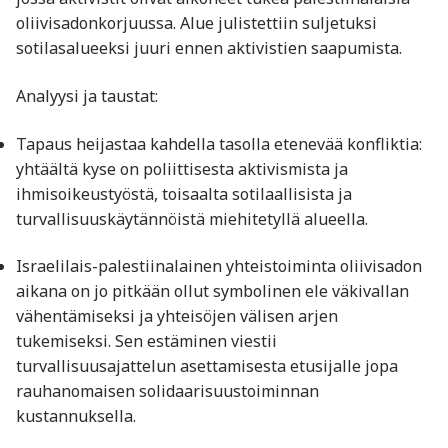
oliivisadonkorjuussa. Alue julistettiin suljetuksi
sotilasalueeksi juuri ennen aktivistien saapumista.
Analyysi ja taustat:
Tapaus heijastaa kahdella tasolla etenevää konfliktia:
yhtäältä kyse on poliittisesta aktivismista ja
ihmisoikeustyöstä, toisaalta sotilaallisista ja
turvallisuuskäytännöistä miehitetyllä alueella.
Israelilais-palestiinalainen yhteistoiminta oliivisadon
aikana on jo pitkään ollut symbolinen ele väkivallan
vähentämiseksi ja yhteisöjen välisen arjen
tukemiseksi. Sen estäminen viestii
turvallisuusajattelun asettamisesta etusijalle jopa
rauhanomaisen solidaarisuustoiminnan
kustannuksella.