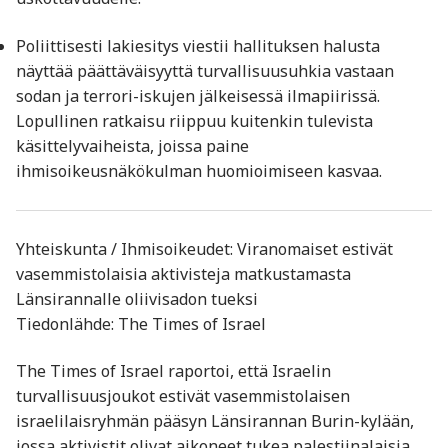
Poliittisesti lakiesitys viestii hallituksen halusta
näyttää päättäväisyyttä turvallisuusuhkia vastaan
sodan ja terrori-iskujen jälkeisessä ilmapiirissä.
Lopullinen ratkaisu riippuu kuitenkin tulevista
käsittelyvaiheista, joissa paine
ihmisoikeusnäkökulman huomioimiseen kasvaa.
Yhteiskunta / Ihmisoikeudet: Viranomaiset estivät
vasemmistolaisia aktivisteja matkustamasta
Länsirannalle oliivisadon tueksi
Tiedonlähde: The Times of Israel
The Times of Israel raportoi, että Israelin
turvallisuusjoukot estivät vasemmistolaisen
israelilaisryhmän pääsyn Länsirannan Burin-kylään,
jossa aktivistit olivat aikoneet tukea palestiinalaisia