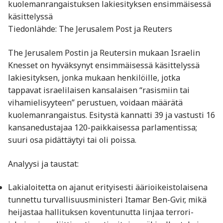
kuolemanrangaistuksen lakiesityksen ensimmäisessä
käsittelyssä
Tiedonlähde: The Jerusalem Post ja Reuters
The Jerusalem Postin ja Reutersin mukaan Israelin
Knesset on hyväksynyt ensimmäisessä käsittelyssä
lakiesityksen, jonka mukaan henkilöille, jotka
tappavat israelilaisen kansalaisen “rasismiin tai
vihamielisyyteen” perustuen, voidaan määrätä
kuolemanrangaistus. Esitystä kannatti 39 ja vastusti 16
kansanedustajaa 120-paikkaisessa parlamentissa;
suuri osa pidättäytyi tai oli poissa.
Analyysi ja taustat:
Lakialoitetta on ajanut erityisesti äärioikeistolaisena
tunnettu turvallisuusministeri Itamar Ben-Gvir, mikä
heijastaa hallituksen koventunutta linjaa terrori-