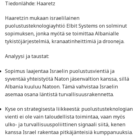
Tiedonlähde: Haaretz
Haaretzin mukaan israelilainen
puolustusteknologiayhtiö Elbit Systems on solminut
sopimuksen, jonka myötä se toimittaa Albanialle
tykistöjärjestelmiä, kranaatinheittimiä ja drooneja.
Analyysi ja taustat:
Sopimus laajentaa Israelin puolustusvientiä ja
syventää yhteistyötä Naton jäsenvaltion kanssa, sillä
Albania kuuluu Natoon. Tämä vahvistaa Israelin
asemaa osana läntistä turvallisuusrakennetta.
Kyse on strategisesta liikkeestä: puolustusteknologian
vienti ei ole vain taloudellista toimintaa, vaan myös
ulko- ja turvallisuuspoliittinen signaali siitä, kenen
kanssa Israel rakentaa pitkäjänteisiä kumppanuuksia.