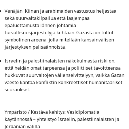
Venäjän, Kiinan ja arabimaiden vastustus heijastaa
sekä suurvaltakilpailua että laajempaa
epäluottamusta lännen johtamia
turvallisuusjärjestelyjä kohtaan. Gazasta on tullut
symbolinen areena, jolla mitellään kansainvälisen
järjestyksen pelisäännöistä.
Israelin ja palestiinalaisten näkökulmasta riski on,
että heidän omat tarpeensa ja poliittiset tavoitteensa
hukkuvat suurvaltojen välienselvittelyyn, vaikka Gazan
väestö kantaa konfliktin konkreettiset humanitaariset
seuraukset.
Ympäristö / Kestävä kehitys: Vesidiplomatia
käytännössä – yhteistyö Israelin, palestiinalaisten ja
Jordanian välillä