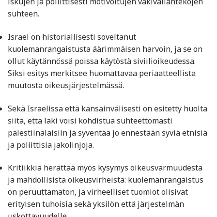
iskujen ja poliittisesti motivoitujen väkivallantekojen
suhteen.
Israel on historiallisesti soveltanut
kuolemanrangaistusta äärimmäisen harvoin, ja se on
ollut käytännössä poissa käytöstä siviilioikeudessa.
Siksi esitys merkitsee huomattavaa periaatteellista
muutosta oikeusjärjestelmässä.
Sekä Israelissa että kansainvälisesti on esitetty huolta
siitä, että laki voisi kohdistua suhteettomasti
palestiinalaisiin ja syventää jo ennestään syviä etnisiä
ja poliittisia jakolinjoja.
Kritiikkiä herättää myös kysymys oikeusvarmuudesta
ja mahdollisista oikeusvirheistä: kuolemanrangaistus
on peruuttamaton, ja virheelliset tuomiot olisivat
erityisen tuhoisia sekä yksilön että järjestelmän
uskottavuudelle.