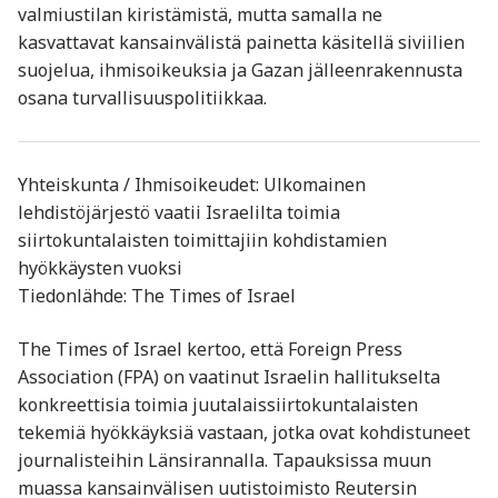
valmiustilan kiristämistä, mutta samalla ne
kasvattavat kansainvälistä painetta käsitellä siviilien
suojelua, ihmisoikeuksia ja Gazan jälleenrakennusta
osana turvallisuuspolitiikkaa.
Yhteiskunta / Ihmisoikeudet: Ulkomainen
lehdistöjärjestö vaatii Israelilta toimia
siirtokuntalaisten toimittajiin kohdistamien
hyökkäysten vuoksi
Tiedonlähde: The Times of Israel
The Times of Israel kertoo, että Foreign Press
Association (FPA) on vaatinut Israelin hallitukselta
konkreettisia toimia juutalaissiirtokuntalaisten
tekemiä hyökkäyksiä vastaan, jotka ovat kohdistuneet
journalisteihin Länsirannalla. Tapauksissa muun
muassa kansainvälisen uutistoimisto Reutersin