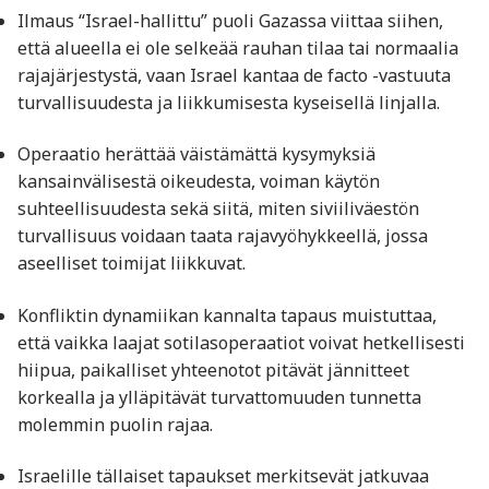
Ilmaus “Israel-hallittu” puoli Gazassa viittaa siihen,
että alueella ei ole selkeää rauhan tilaa tai normaalia
rajajärjestystä, vaan Israel kantaa de facto -vastuuta
turvallisuudesta ja liikkumisesta kyseisellä linjalla.
Operaatio herättää väistämättä kysymyksiä
kansainvälisestä oikeudesta, voiman käytön
suhteellisuudesta sekä siitä, miten siviiliväestön
turvallisuus voidaan taata rajavyöhykkeellä, jossa
aseelliset toimijat liikkuvat.
Konfliktin dynamiikan kannalta tapaus muistuttaa,
että vaikka laajat sotilasoperaatiot voivat hetkellisesti
hiipua, paikalliset yhteenotot pitävät jännitteet
korkealla ja ylläpitävät turvattomuuden tunnetta
molemmin puolin rajaa.
Israelille tällaiset tapaukset merkitsevät jatkuvaa