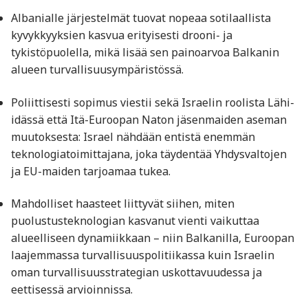
Albanialle järjestelmät tuovat nopeaa sotilaallista
kyvykkyyksien kasvua erityisesti drooni- ja
tykistöpuolella, mikä lisää sen painoarvoa Balkanin
alueen turvallisuusympäristössä.
Poliittisesti sopimus viestii sekä Israelin roolista Lähi-
idässä että Itä-Euroopan Naton jäsenmaiden aseman
muutoksesta: Israel nähdään entistä enemmän
teknologiatoimittajana, joka täydentää Yhdysvaltojen
ja EU-maiden tarjoamaa tukea.
Mahdolliset haasteet liittyvät siihen, miten
puolustusteknologian kasvanut vienti vaikuttaa
alueelliseen dynamiikkaan – niin Balkanilla, Euroopan
laajemmassa turvallisuuspolitiikassa kuin Israelin
oman turvallisuusstrategian uskottavuudessa ja
eettisessä arvioinnissa.