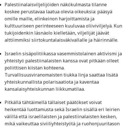
Palestiinalaisviljelijöiden näkökulmasta tilanne
koskee perustavaa laatua olevia oikeuksia: pääsyä
omille maille, elinkeinon harjoittamista ja
kulttuuriseen perinteeseen kuuluvaa oliiviviljelyä. Kun
tukijoidenkin läsnäolo kielletään, viljelijät jäävät
alttiimmiksi siirtokuntalaisväkivallalle ja häirinnälle.
Israelin sisäpolitiikassa vasemmistolainen aktivismi ja
yhteistyö palestiinalaisten kanssa ovat pitkään olleet
poliittisen kiistan kohteena.
Turvallisuusviranomaisten tiukka linja saattaa lisätä
yhteiskunnallista polarisaatiota ja kaventaa
kansalaisyhteiskunnan liikkumatilaa.
Pitkällä tähtäimellä tällaiset päätökset voivat
heikentää luottamusta sekä Israelin sisällä eri leirien
välillä että israelilaisten ja palestiinalaisten kesken,
mikä vaikeuttaa siviiliyhteistyötä ja ruohonjuuritason