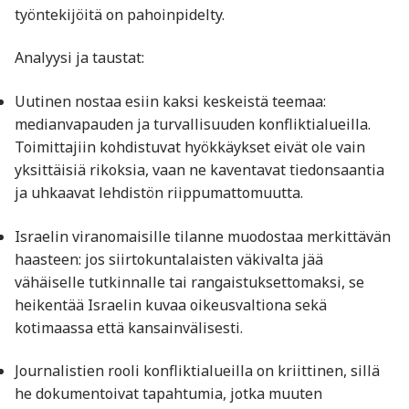
työntekijöitä on pahoinpidelty.
Analyysi ja taustat:
Uutinen nostaa esiin kaksi keskeistä teemaa:
medianvapauden ja turvallisuuden konfliktialueilla.
Toimittajiin kohdistuvat hyökkäykset eivät ole vain
yksittäisiä rikoksia, vaan ne kaventavat tiedonsaantia
ja uhkaavat lehdistön riippumattomuutta.
Israelin viranomaisille tilanne muodostaa merkittävän
haasteen: jos siirtokuntalaisten väkivalta jää
vähäiselle tutkinnalle tai rangaistuksettomaksi, se
heikentää Israelin kuvaa oikeusvaltiona sekä
kotimaassa että kansainvälisesti.
Journalistien rooli konfliktialueilla on kriittinen, sillä
he dokumentoivat tapahtumia, jotka muuten