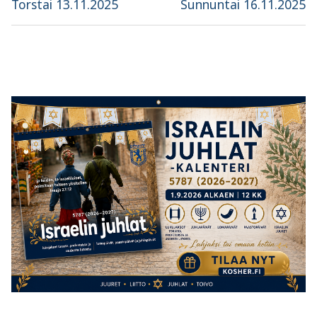
selaus
Previous
Next
Torstai 13.11.2025
Sunnuntai 16.11.2025
post:
post: