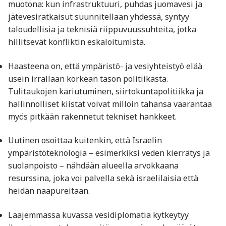
muotona: kun infrastruktuuri, puhdas juomavesi ja
jätevesiratkaisut suunnitellaan yhdessä, syntyy
taloudellisia ja teknisiä riippuvuussuhteita, jotka
hillitsevät konfliktin eskaloitumista.
Haasteena on, että ympäristö- ja vesiyhteistyö elää
usein irrallaan korkean tason politiikasta.
Tulitaukojen kariutuminen, siirtokuntapolitiikka ja
hallinnolliset kiistat voivat milloin tahansa vaarantaa
myös pitkään rakennetut tekniset hankkeet.
Uutinen osoittaa kuitenkin, että Israelin
ympäristöteknologia – esimerkiksi veden kierrätys ja
suolanpoisto – nähdään alueella arvokkaana
resurssina, joka voi palvella sekä israelilaisia että
heidän naapureitaan.
Laajemmassa kuvassa vesidiplomatia kytkeytyy