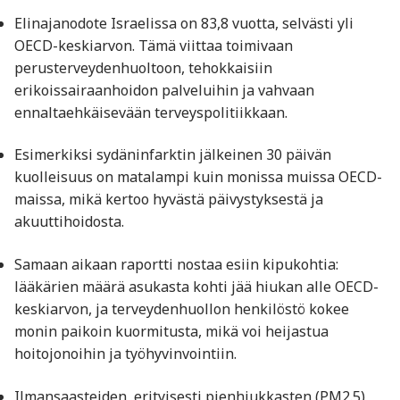
Elinajanodote Israelissa on 83,8 vuotta, selvästi yli
OECD-keskiarvon. Tämä viittaa toimivaan
perusterveydenhuoltoon, tehokkaisiin
erikoissairaanhoidon palveluihin ja vahvaan
ennaltaehkäisevään terveyspolitiikkaan.
Esimerkiksi sydäninfarktin jälkeinen 30 päivän
kuolleisuus on matalampi kuin monissa muissa OECD-
maissa, mikä kertoo hyvästä päivystyksestä ja
akuuttihoidosta.
Samaan aikaan raportti nostaa esiin kipukohtia:
lääkärien määrä asukasta kohti jää hiukan alle OECD-
keskiarvon, ja terveydenhuollon henkilöstö kokee
monin paikoin kuormitusta, mikä voi heijastua
hoitojonoihin ja työhyvinvointiin.
Ilmansaasteiden, erityisesti pienhiukkasten (PM2.5),