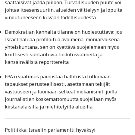
saattaisivat jäädä piiloon. Turvallisuuden puute voi
johtaa itsesensuuriin, alueiden välttelyyn ja lopulta
vinoutuneeseen kuvaan todellisuudesta.
Demokratian kannalta tilanne on huolestuttava: jos
Israel haluaa profiloitua avoimena, moniarvoisena
yhteiskuntana, sen on kyettävä suojelemaan myös
kriittisesti suhtautuvia tiedotusvälineitä ja
kansainvälisiä reporttereita.
FPA:n vaatimus painostaa hallitusta tutkimaan
tapaukset perusteellisesti, asettamaan tekijät
vastuuseen ja luomaan selkeät mekanismit, joilla
journalistien koskemattomuutta suojellaan myös
kiistanalaisilla ja miehitetyillä alueilla.
Politiikka: Israelin parlamentti hyväksyi