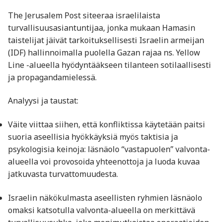
The Jerusalem Post siteeraa israelilaista
turvallisuusasiantuntijaa, jonka mukaan Hamasin
taistelijat jäivät tarkoituksellisesti Israelin armeijan
(IDF) hallinnoimalla puolella Gazan rajaa ns. Yellow
Line -alueella hyödyntääkseen tilanteen sotilaallisesti
ja propagandamielessä.
Analyysi ja taustat:
Väite viittaa siihen, että konfliktissa käytetään paitsi
suoria aseellisia hyökkäyksiä myös taktisia ja
psykologisia keinoja: läsnäolo “vastapuolen” valvonta-
alueella voi provosoida yhteenottoja ja luoda kuvaa
jatkuvasta turvattomuudesta.
Israelin näkökulmasta aseellisten ryhmien läsnäolo
omaksi katsotulla valvonta-alueella on merkittävä