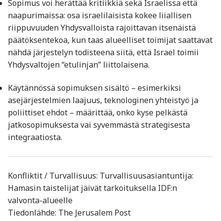
Sopimus voi herättää kritiikkiä sekä Israelissa että
naapurimaissa: osa israelilaisista kokee liiallisen
riippuvuuden Yhdysvalloista rajoittavan itsenäistä
päätöksentekoa, kun taas alueelliset toimijat saattavat
nähdä järjestelyn todisteena siitä, että Israel toimii
Yhdysvaltojen “etulinjan” liittolaisena.
Käytännössä sopimuksen sisältö – esimerkiksi
asejärjestelmien laajuus, teknologinen yhteistyö ja
poliittiset ehdot – määrittää, onko kyse pelkästä
jatkosopimuksesta vai syvemmästä strategisesta
integraatiosta.
Konfliktit / Turvallisuus: Turvallisuusasiantuntija:
Hamasin taistelijat jäivät tarkoituksella IDF:n
valvonta-alueelle
Tiedonlähde: The Jerusalem Post