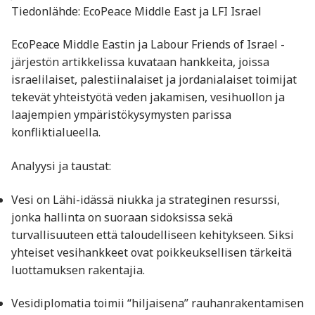
Tiedonlähde: EcoPeace Middle East ja LFI Israel
EcoPeace Middle Eastin ja Labour Friends of Israel -
järjestön artikkelissa kuvataan hankkeita, joissa
israelilaiset, palestiinalaiset ja jordanialaiset toimijat
tekevät yhteistyötä veden jakamisen, vesihuollon ja
laajempien ympäristökysymysten parissa
konfliktialueella.
Analyysi ja taustat:
Vesi on Lähi-idässä niukka ja strateginen resurssi,
jonka hallinta on suoraan sidoksissa sekä
turvallisuuteen että taloudelliseen kehitykseen. Siksi
yhteiset vesihankkeet ovat poikkeuksellisen tärkeitä
luottamuksen rakentajia.
Vesidiplomatia toimii “hiljaisena” rauhanrakentamisen