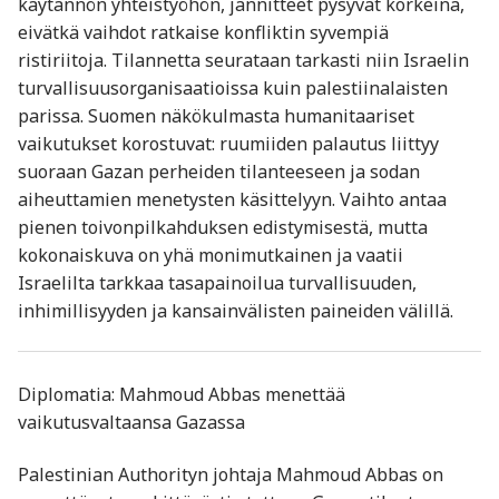
käytännön yhteistyöhön, jännitteet pysyvät korkeina,
eivätkä vaihdot ratkaise konfliktin syvempiä
ristiriitoja. Tilannetta seurataan tarkasti niin Israelin
turvallisuusorganisaatioissa kuin palestiinalaisten
parissa. Suomen näkökulmasta humanitaariset
vaikutukset korostuvat: ruumiiden palautus liittyy
suoraan Gazan perheiden tilanteeseen ja sodan
aiheuttamien menetysten käsittelyyn. Vaihto antaa
pienen toivonpilkahduksen edistymisestä, mutta
kokonaiskuva on yhä monimutkainen ja vaatii
Israelilta tarkkaa tasapainoilua turvallisuuden,
inhimillisyyden ja kansainvälisten paineiden välillä.
Diplomatia: Mahmoud Abbas menettää
vaikutusvaltaansa Gazassa
Palestinian Authorityn johtaja Mahmoud Abbas on