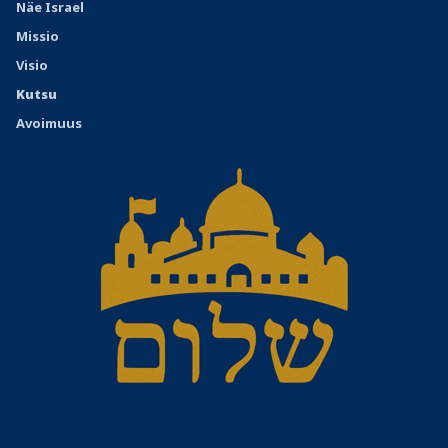
Näe Israel
Missio
Visio
Kutsu
Avoimuus