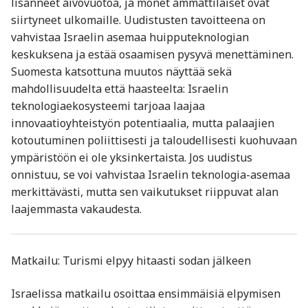
lisänneet aivovuotoa, ja monet ammattilaiset ovat
siirtyneet ulkomaille. Uudistusten tavoitteena on
vahvistaa Israelin asemaa huipputeknologian
keskuksena ja estää osaamisen pysyvä menettäminen.
Suomesta katsottuna muutos näyttää sekä
mahdollisuudelta että haasteelta: Israelin
teknologiaekosysteemi tarjoaa laajaa
innovaatioyhteistyön potentiaalia, mutta palaajien
kotoutuminen poliittisesti ja taloudellisesti kuohuvaan
ympäristöön ei ole yksinkertaista. Jos uudistus
onnistuu, se voi vahvistaa Israelin teknologia-asemaa
merkittävästi, mutta sen vaikutukset riippuvat alan
laajemmasta vakaudesta.
Matkailu: Turismi elpyy hitaasti sodan jälkeen
Israelissa matkailu osoittaa ensimmäisiä elpymisen