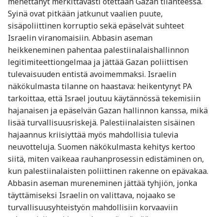
menettänyt merkittävästi otettaan Gazan tilanteessa.
Syinä ovat pitkään jatkunut vaalien puute,
sisäpoliittinen korruptio sekä epäselvät suhteet
Israelin viranomaisiin. Abbasin aseman
heikkeneminen pahentaa palestiinalaishallinnon
legitimiteettiongelmaa ja jättää Gazan poliittisen
tulevaisuuden entistä avoimemmaksi. Israelin
näkökulmasta tilanne on haastava: heikentynyt PA
tarkoittaa, että Israel joutuu käytännössä tekemisiin
hajanaisen ja epäselvän Gazan hallinnon kanssa, mikä
lisää turvallisuusriskejä. Palestiinalaisten sisäinen
hajaannus kriisiyttää myös mahdollisia tulevia
neuvotteluja. Suomen näkökulmasta kehitys kertoo
siitä, miten vaikeaa rauhanprosessin edistäminen on,
kun palestiinalaisten poliittinen rakenne on epävakaa.
Abbasin aseman mureneminen jättää tyhjiön, jonka
täyttämiseksi Israelin on valittava, nojaako se
turvallisuusyhteistyön mahdollisiin korvaaviin