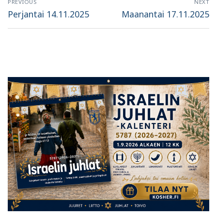
PREVIOUS
NEXT
selaus
Previous
Next
Perjantai 14.11.2025
Maanantai 17.11.2025
post:
post: