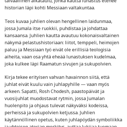
taivaallinen aikataulu, jonka kautta lunastus etenee
historian läpi kohti Messiaan valtakuntaa.
Teos kuvaa juhlien olevan hengellinen laidunmaa,
jossa Jumala itse ruokkii, puhdistaa ja johdattaa
kansaansa. Juhlien kautta avautuu kokonaisvaltainen
näkymä pelastushistoriaan: liitot, temppeli, heimojen
paluu ja Messiaan työ eivät ole erillisiä teologisia
aiheita, vaan osa yhtä eheää lunastuksen kudelmaa,
joka kulkee läpi Raamatun sivujen ja sukupolvien.
Kirja tekee erityisen vahvan havainnon siitä, että
juhlat eivät kuulu vain juhlapyhille — vaan myös
arkeen. Sapatti, Rosh Chodesh, paastopäivät ja
vuosijuhlat muodostavat rytmin, jossa Jumalan
huolenpito ja ohjaus tulevat näkyväksi kodeissa,
perheissä ja sukupolvien ketjussa. Juhlien
käytännöllinen opetus, kuten juhlapöydän symboliikka
ja yhteisen aterian merkitys, auttaa lukijaa tuomaan