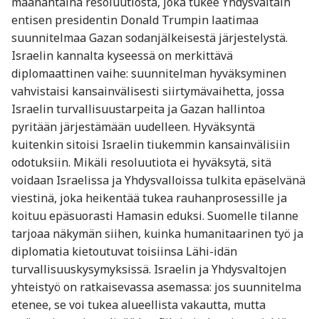
maanantaina resoluutiosta, joka tukee Yhdysvaltain
entisen presidentin Donald Trumpin laatimaa
suunnitelmaa Gazan sodanjälkeisestä järjestelystä.
Israelin kannalta kyseessä on merkittävä
diplomaattinen vaihe: suunnitelman hyväksyminen
vahvistaisi kansainvälisesti siirtymävaihetta, jossa
Israelin turvallisuustarpeita ja Gazan hallintoa
pyritään järjestämään uudelleen. Hyväksyntä
kuitenkin sitoisi Israelin tiukemmin kansainvälisiin
odotuksiin. Mikäli resoluutiota ei hyväksytä, sitä
voidaan Israelissa ja Yhdysvalloissa tulkita epäselvänä
viestinä, joka heikentää tukea rauhanprosessille ja
koituu epäsuorasti Hamasin eduksi. Suomelle tilanne
tarjoaa näkymän siihen, kuinka humanitaarinen työ ja
diplomatia kietoutuvat toisiinsa Lähi-idän
turvallisuuskysymyksissä. Israelin ja Yhdysvaltojen
yhteistyö on ratkaisevassa asemassa: jos suunnitelma
etenee, se voi tukea alueellista vakautta, mutta