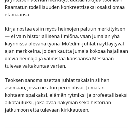
Raamatun todellisuuden konkreettiseksi osaksi omaa
elämäänsä.
Kirja nostaa esiin myös heimojen paluun merkityksen
— ei vain historiallisena ilmiönä, vaan Jumalan yhä
käynnissä olevana työnä. Mo’edim-juhlat näyttäytyvät
ajan merkkeinä, joiden kautta Jumala kokoaa hajallaan
olevia heimoja ja valmistaa kansaansa Messiaan
tulevaa valtakuntaa varten.
Teoksen sanoma asettaa juhlat takaisin siihen
asemaan, jossa ne alun perin olivat: Jumalan
kohtaamispaikaksi, elämän rytmiksi ja profeetalliseksi
aikatauluksi, joka avaa näkymän sekä historian
jatkumoon että tulevaan kirkkauteen.
Artikkelien