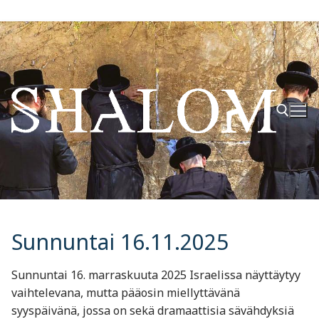
Hyppää
sisältöön
Hae:
Sunnuntai 16.11.2025
Sunnuntai 16. marraskuuta 2025 Israelissa näyttäytyy
vaihtelevana, mutta pääosin miellyttävänä
syyspäivänä, jossa on sekä dramaattisia sävähdyksiä