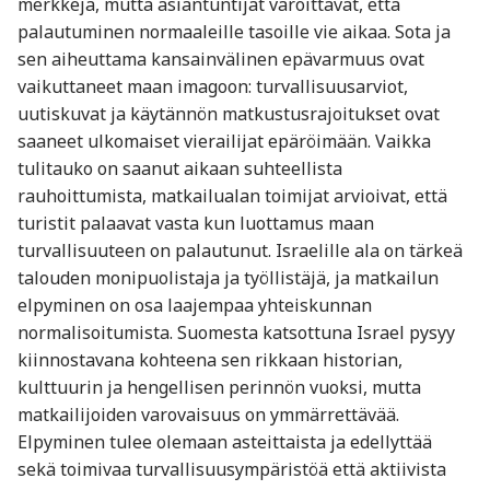
merkkejä, mutta asiantuntijat varoittavat, että
palautuminen normaaleille tasoille vie aikaa. Sota ja
sen aiheuttama kansainvälinen epävarmuus ovat
vaikuttaneet maan imagoon: turvallisuusarviot,
uutiskuvat ja käytännön matkustusrajoitukset ovat
saaneet ulkomaiset vierailijat epäröimään. Vaikka
tulitauko on saanut aikaan suhteellista
rauhoittumista, matkailualan toimijat arvioivat, että
turistit palaavat vasta kun luottamus maan
turvallisuuteen on palautunut. Israelille ala on tärkeä
talouden monipuolistaja ja työllistäjä, ja matkailun
elpyminen on osa laajempaa yhteiskunnan
normalisoitumista. Suomesta katsottuna Israel pysyy
kiinnostavana kohteena sen rikkaan historian,
kulttuurin ja hengellisen perinnön vuoksi, mutta
matkailijoiden varovaisuus on ymmärrettävää.
Elpyminen tulee olemaan asteittaista ja edellyttää
sekä toimivaa turvallisuusympäristöä että aktiivista