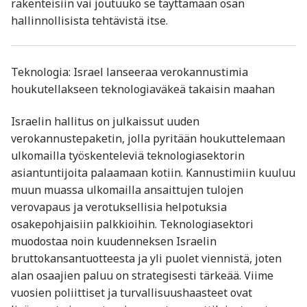
rakenteisiin vai joutuuko se täyttämään osan
hallinnollisista tehtävistä itse.
Teknologia: Israel lanseeraa verokannustimia
houkutellakseen teknologiaväkeä takaisin maahan
Israelin hallitus on julkaissut uuden
verokannustepaketin, jolla pyritään houkuttelemaan
ulkomailla työskenteleviä teknologiasektorin
asiantuntijoita palaamaan kotiin. Kannustimiin kuuluu
muun muassa ulkomailla ansaittujen tulojen
verovapaus ja verotuksellisia helpotuksia
osakepohjaisiin palkkioihin. Teknologiasektori
muodostaa noin kuudenneksen Israelin
bruttokansantuotteesta ja yli puolet viennistä, joten
alan osaajien paluu on strategisesti tärkeää. Viime
vuosien poliittiset ja turvallisuushaasteet ovat