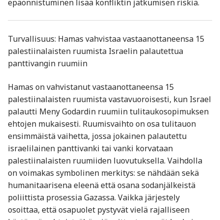
epäonnistuminen lisää konfliktin jatkumisen riskiä.
Turvallisuus: Hamas vahvistaa vastaanottaneensa 15
palestiinalaisten ruumista Israelin palautettua
panttivangin ruumiin
Hamas on vahvistanut vastaanottaneensa 15
palestiinalaisten ruumista vastavuoroisesti, kun Israel
palautti Meny Godardin ruumiin tulitaukosopimuksen
ehtojen mukaisesti. Ruumisvaihto on osa tulitauon
ensimmäistä vaihetta, jossa jokainen palautettu
israelilainen panttivanki tai vanki korvataan
palestiinalaisten ruumiiden luovutuksella. Vaihdolla
on voimakas symbolinen merkitys: se nähdään sekä
humanitaarisena eleenä että osana sodanjälkeistä
poliittista prosessia Gazassa. Vaikka järjestely
osoittaa, että osapuolet pystyvät vielä rajalliseen