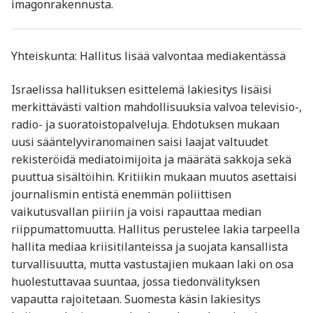
imagonrakennusta.
Yhteiskunta: Hallitus lisää valvontaa mediakentässä
Israelissa hallituksen esittelemä lakiesitys lisäisi
merkittävästi valtion mahdollisuuksia valvoa televisio-,
radio- ja suoratoistopalveluja. Ehdotuksen mukaan
uusi sääntelyviranomainen saisi laajat valtuudet
rekisteröidä mediatoimijoita ja määrätä sakkoja sekä
puuttua sisältöihin. Kritiikin mukaan muutos asettaisi
journalismin entistä enemmän poliittisen
vaikutusvallan piiriin ja voisi rapauttaa median
riippumattomuutta. Hallitus perustelee lakia tarpeella
hallita mediaa kriisitilanteissa ja suojata kansallista
turvallisuutta, mutta vastustajien mukaan laki on osa
huolestuttavaa suuntaa, jossa tiedonvälityksen
vapautta rajoitetaan. Suomesta käsin lakiesitys