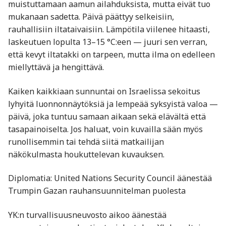
muistuttamaan aamun ailahduksista, mutta eivät tuo
mukanaan sadetta. Päivä päättyy selkeisiin,
rauhallisiin iltataivaisiin. Lämpötila viilenee hitaasti,
laskeutuen lopulta 13–15 °C:een — juuri sen verran,
että kevyt iltatakki on tarpeen, mutta ilma on edelleen
miellyttävä ja hengittävä.
Kaiken kaikkiaan sunnuntai on Israelissa sekoitus
lyhyitä luonnonnäytöksiä ja lempeää syksyistä valoa —
päivä, joka tuntuu samaan aikaan sekä elävältä että
tasapainoiselta. Jos haluat, voin kuvailla sään myös
runollisemmin tai tehdä siitä matkailijan
näkökulmasta houkuttelevan kuvauksen.
Diplomatia: United Nations Security Council äänestää
Trumpin Gazan rauhansuunnitelman puolesta
YK:n turvallisuusneuvosto aikoo äänestää