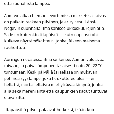
että rauhallista lämpöä.
Aamuyö alkaa hieman levottomissa merkeissä: taivas
on paikoin raskaan pilvinen, ja erityisesti Länsi-
Negevin suunnalla ilma sähisee ukkoskuurojen alla.
Sade on kuitenkin tilapäistä — kuin nopeasti ohi
kulkeva näyttämökohtaus, jonka jälkeen maisema
rauhoittuu.
Auringon noustessa ilma selkenee. Aamun valo avaa
taivaan, ja päivä lämpenee tasaisesti noin 20–22 °C
tuntumaan. Keskipäivällä Israelissa on mukavan
pehmeä syyslämpö, joka houkuttelee ulos — ei
hellettä, mutta sellaista miellyttävää lämpöä, jonka
alla sekä merenranta että kaupunkien kadut tuntuvat
eläväisiltä.
Iltapäivällä pilvet palaavat hetkeksi, ikään kuin