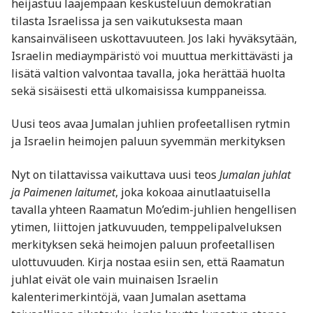
heijastuu laajempaan keskusteluun demokratian
tilasta Israelissa ja sen vaikutuksesta maan
kansainväliseen uskottavuuteen. Jos laki hyväksytään,
Israelin mediaympäristö voi muuttua merkittävästi ja
lisätä valtion valvontaa tavalla, joka herättää huolta
sekä sisäisesti että ulkomaisissa kumppaneissa.
Uusi teos avaa Jumalan juhlien profeetallisen rytmin
ja Israelin heimojen paluun syvemmän merkityksen
Nyt on tilattavissa vaikuttava uusi teos
Jumalan juhlat
ja Paimenen laitumet
, joka kokoaa ainutlaatuisella
tavalla yhteen Raamatun Mo’edim-juhlien hengellisen
ytimen, liittojen jatkuvuuden, temppelipalveluksen
merkityksen sekä heimojen paluun profeetallisen
ulottuvuuden. Kirja nostaa esiin sen, että Raamatun
juhlat eivät ole vain muinaisen Israelin
kalenterimerkintöjä, vaan Jumalan asettama