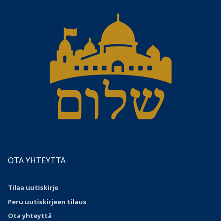
OTA YHTEYTTÄ
Tilaa uutiskirje
Peru uutiskirjeen tilaus
Ota
yhteyttä