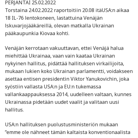
PERJANTAI 25.02.2022
Torstaina 24.02.2022 raportoitiin 20.08 itäUSA:n aikaa
18 IL-76 lentokoneen, lastattuina Venäjän
lskuvarjojääkäreillä, olevan matkalla Ukrainan
pääkaupunkia Kiovaa kohti.
Venäjän kerrotaan vakuuttavan, ettei Venäjä halua
miehittää Ukrainaa, vaan vain kaataa Ukrainan
nykyinen hallitus, pidättää hallituksen virkailijoita,
mukaan lukien koko Ukrainan parlamentti, voidakseen
asettaa entisen presidentin Viktor Yanukovichin, joka
syöstiin vallasta USA:n ja EU:n tukemassa
vallankaappauksessa 2014, uudelleen valtaan, kunnes
Ukrainassa pidetään uudet vaalit ja valitaan uusi
hallitus.
USA:n hallituksen puolustusministeriön mukaan
”emme ole nähneet tämän kaltaista konventionaalista