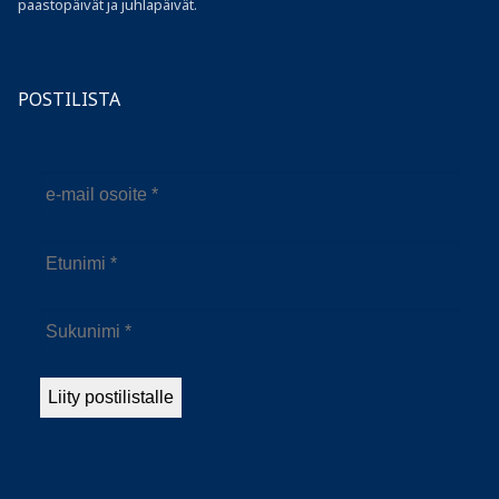
paastopäivät ja juhlapäivät.
POSTILISTA