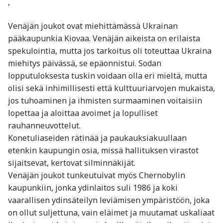
,
Venäjän joukot ovat miehittämässä Ukrainan
pääkaupunkia Kiovaa. Venäjän aikeista on erilaista
spekulointia, mutta jos tarkoitus oli toteuttaa Ukraina
miehitys päivässä, se epäonnistui. Sodan
lopputuloksesta tuskin voidaan olla eri mieltä, mutta
olisi sekä inhimillisesti että kulttuuriarvojen mukaista,
jos tuhoaminen ja ihmisten surmaaminen voitaisiin
lopettaa ja aloittaa avoimet ja lopulliset
rauhanneuvottelut.
Konetuliaseiden rätinää ja paukauksiakuullaan
etenkin kaupungin osia, missä hallituksen virastot
sijaitsevat, kertovat silminnäkijät.
Venäjän joukot tunkeutuivat myös Chernobylin
kaupunkiin, jonka ydinlaitos suli 1986 ja koki
vaarallisen ydinsäteilyn leviämisen ympäristöön, joka
on ollut suljettuna, vain eläimet ja muutamat uskaliaat