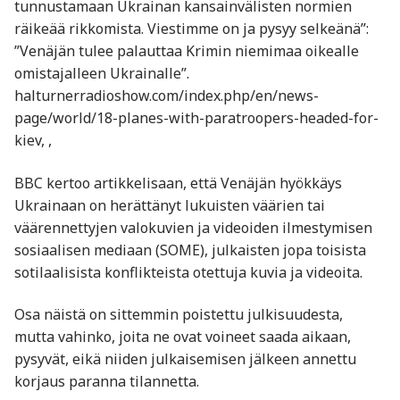
tunnustamaan Ukrainan kansainvälisten normien
räikeää rikkomista. Viestimme on ja pysyy selkeänä”:
”Venäjän tulee palauttaa Krimin niemimaa oikealle
omistajalleen Ukrainalle”.
halturnerradioshow.com/index.php/en/news-
page/world/18-planes-with-paratroopers-headed-for-
kiev, ,
BBC kertoo artikkelisaan, että Venäjän hyökkäys
Ukrainaan on herättänyt lukuisten väärien tai
väärennettyjen valokuvien ja videoiden ilmestymisen
sosiaalisen mediaan (SOME), julkaisten jopa toisista
sotilaalisista konflikteista otettuja kuvia ja videoita.
Osa näistä on sittemmin poistettu julkisuudesta,
mutta vahinko, joita ne ovat voineet saada aikaan,
pysyvät, eikä niiden julkaisemisen jälkeen annettu
korjaus paranna tilannetta.