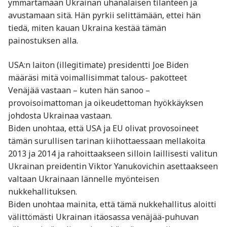
ymmärtämään Ukrainan uhanalaisen tilanteen ja
avustamaan sitä. Hän pyrkii selittämään, ettei hän
tiedä, miten kauan Ukraina kestää tämän
painostuksen alla.
USA:n laiton (illegitimate) presidentti Joe Biden
määräsi mitä voimallisimmat talous- pakotteet
Venäjää vastaan – kuten hän sanoo –
provoisoimattoman ja oikeudettoman hyökkäyksen
johdosta Ukrainaa vastaan.
Biden unohtaa, että USA ja EU olivat provosoineet
tämän surullisen tarinan kiihottaessaan mellakoita
2013 ja 2014 ja rahoittaakseen silloin laillisesti valitun
Ukrainan preidentin Viktor Yanukovichin asettaakseen
valtaan Ukrainaan lännelle myönteisen
nukkehallituksen.
Biden unohtaa mainita, että tämä nukkehallitus aloitti
välittömästi Ukrainan itäosassa venäjää-puhuvan