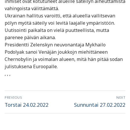
ihmiset ovat kotutuneet alueille säteilyn aiheuttamista
vahingoista välittämättä.
Ukrainan hallitus varoitti, että alueella vallitsevan
pölyn myötä säteily voi levitä laajalle ympäristöön.
Uutisointi paikalta on vielä puutteellista, mutta
parenee päivän aikana.
Presidentti Zelenskyn neuvonantaja Mykhailo
Podolyak sanoi Venäjän joukkojn miehittäneen
Chernobylin ja voimalan alueen, mitä hän pitää sodan
julistuksena Euroopalle.
, , ,
Artikkelien
PREVIOUS
NEXT
selaus
Previous
Next
Torstai 24.02.2022
Sunnuntai 27.02.2022
post:
post: