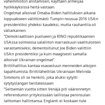
vähemmistön alistamisen, käyttäen armeijaa
hyökkäyksissä heitä vastaan.
Ongelmat alkoivat Omaba-Biden hallituksen aikana
loppuakseen välittömästi Tumpin nousua 2016 USA:n
presidentiksi yhdeksi kaudeksi, mutta rauhantila oli
väliaikainen.
”Demokraattisen puolueen ja RINO republikaanien
USA:ssa solmiessa salaliiton marraskuun vaalitulosten
varastamiseksi, dementoitunut Joe Biden valittiin
USA:n presidentiksi ja kuin maagisesti samalla
alkoivat Ukrainan ongelmat”.
Brittihallitus kantaa osavastuun menneiden aikojen
tapahtumista. Brittilähettiläs Ukrainaan Melinda
Simmons oli se henkilö, joka aluksi sytytti
sytytyslangan twiitatessaan:
”Seitsemän vuotta sitten Venäjä piti väärennetyn
referendumin yrityksissään laillistaa peninsulan
laittoman hallintansa. Englanti ei koskaan tule