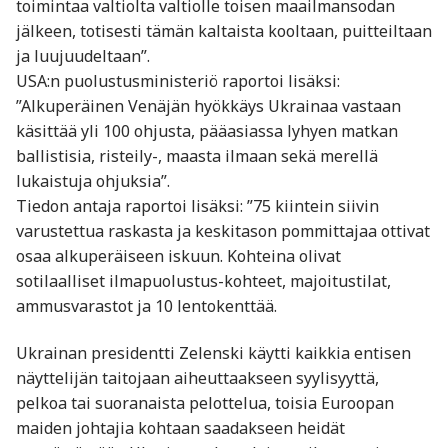
toimintaa valtiolta valtiolle toisen maailmansodan
jälkeen, totisesti tämän kaltaista kooltaan, puitteiltaan
ja luujuudeltaan”.
USA:n puolustusministeriö raportoi lisäksi:
”Alkuperäinen Venäjän hyökkäys Ukrainaa vastaan
käsittää yli 100 ohjusta, pääasiassa lyhyen matkan
ballistisia, risteily-, maasta ilmaan sekä merellä
lukaistuja ohjuksia”.
Tiedon antaja raportoi lisäksi: ”75 kiintein siivin
varustettua raskasta ja keskitason pommittajaa ottivat
osaa alkuperäiseen iskuun. Kohteina olivat
sotilaalliset ilmapuolustus-kohteet, majoitustilat,
ammusvarastot ja 10 lentokenttää.
Ukrainan presidentti Zelenski käytti kaikkia entisen
näyttelijän taitojaan aiheuttaakseen syylisyyttä,
pelkoa tai suoranaista pelottelua, toisia Euroopan
maiden johtajia kohtaan saadakseen heidät