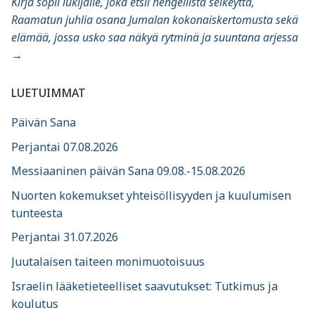
Kirja sopii lukijalle, joka etsii hengellistä selkeyttä,
Raamatun juhlia osana Jumalan kokonaiskertomusta sekä
elämää, jossa usko saa näkyä rytminä ja suuntana arjessa
→
LUETUIMMAT
Päivän Sana
Perjantai 07.08.2026
Messiaaninen päivän Sana 09.08.-15.08.2026
Nuorten kokemukset yhteisöllisyyden ja kuulumisen
tunteesta
Perjantai 31.07.2026
Juutalaisen taiteen monimuotoisuus
Israelin lääketieteelliset saavutukset: Tutkimus ja
koulutus