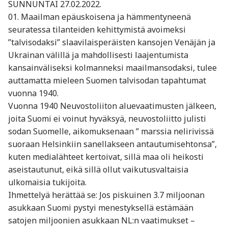
SUNNUNTAI 27.02.2022.
01. Maailman epäuskoisena ja hämmentyneenä
seuratessa tilanteiden kehittymistä avoimeksi
”talvisodaksi” slaavilaisperäisten kansojen Venäjän ja
Ukrainan välillä ja mahdollisesti laajentumista
kansainväliseksi kolmanneksi maailmansodaksi, tulee
auttamatta mieleen Suomen talvisodan tapahtumat
vuonna 1940.
Vuonna 1940 Neuvostoliiton aluevaatimusten jälkeen,
joita Suomi ei voinut hyväksyä, neuvostoliitto julisti
sodan Suomelle, aikomuksenaan ” marssia nelirivissä
suoraan Helsinkiin sanellakseen antautumisehtonsa”,
kuten medialähteet kertoivat, sillä maa oli heikosti
aseistautunut, eikä sillä ollut vaikutusvaltaisia
ulkomaisia tukijoita.
Ihmettelyä herättää se: Jos piskuinen 3.7 miljoonan
asukkaan Suomi pystyi menestyksellä estämään
satojen miljoonien asukkaan NL:n vaatimukset –