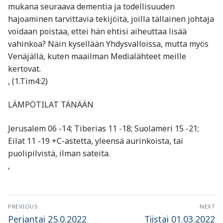
mukana seuraava dementia ja todellisuuden
hajoaminen tarvittavia tekijöitä, joilla tällainen johtaja
voidaan poistaa, ettei hän ehtisi aiheuttaa lisää
vahinkoa? Näin kysellään Yhdysvalloissa, mutta myös
Venäjällä, kuten maailman Medialähteet meille
kertovat.
, (1.Tim4:2)
LÄMPÖTILAT TÄNÄÄN
Jerusalem 06 -14; Tiberias 11 -18; Suolameri 15 -21;
Eilat 11 -19 +C-astetta, yleensä aurinkoista, tai
puolipilvistä, ilman sateita.
,
Artikkelien
PREVIOUS
NEXT
selaus
Previous
Next
Perjantai 25.0.2022
Tiistai 01.03.2022