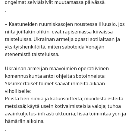
ongelmat selviäisivät muutamassa päivässä.
,
– Kaatuneiden ruumiskasojen noustessa illuusio, jos
niitä joillakin olikin, ovat rapisemassa kiivaissa
taisteluissa. Ukrainan armeija opasti sotilaitaan ja
yksityishenkilöitä, miten sabotoida Venäjän
etenemistä taisteluissa.
Ukrainan armeijan maavoimien operatiivinen
komennuskunta antoi ohjeita sbotoinneista:
Yksinkertaiset toimet saavat ihmeitä aikaan
viholliselle:
Poista tien nimiä ja katuosoitteita; muodosta esteitä
metsissä; käytä usein kotivalmisteisia valoja; tuhoa
avainkuljetus-infrastruktuuria; lisää toimintaa yön ja
hämärän aikoina.
,