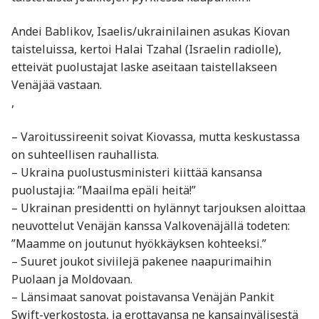
Andei Bablikov, Isaelis/ukrainilainen asukas Kiovan
taisteluissa, kertoi Halai Tzahal (Israelin radiolle),
etteivät puolustajat laske aseitaan taistellakseen
Venäjää vastaan.
,
– Varoitussireenit soivat Kiovassa, mutta keskustassa
on suhteellisen rauhallista.
– Ukraina puolustusministeri kiittää kansansa
puolustajia: ”Maailma epäli heitä!”
– Ukrainan presidentti on hylännyt tarjouksen aloittaa
neuvottelut Venäjän kanssa Valkovenäjällä todeten:
”Maamme on joutunut hyökkäyksen kohteeksi.”
– Suuret joukot siviilejä pakenee naapurimaihin
Puolaan ja Moldovaan.
– Länsimaat sanovat poistavansa Venäjän Pankit
Swift-verkostosta, ja erottavansa ne kansainvälisestä