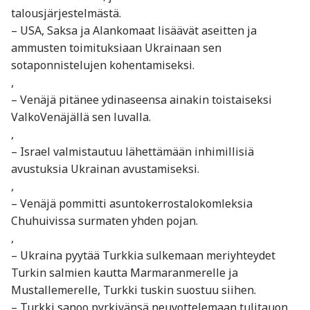
talousjärjestelmästä.
– USA, Saksa ja Alankomaat lisäävät aseitten ja
ammusten toimituksiaan Ukrainaan sen
sotaponnistelujen kohentamiseksi.
,
– Venäjä pitänee ydinaseensa ainakin toistaiseksi
ValkoVenäjällä sen luvalla.
,
– Israel valmistautuu lähettämään inhimillisiä
avustuksia Ukrainan avustamiseksi.
,
– Venäjä pommitti asuntokerrostalokomleksia
Chuhuivissa surmaten yhden pojan.
,
– Ukraina pyytää Turkkia sulkemaan meriyhteydet
Turkin salmien kautta Marmaranmerelle ja
Mustallemerelle, Turkki tuskin suostuu siihen.
– Turkki sanoo pyrkivänsä neuvottelemaan tulitauon