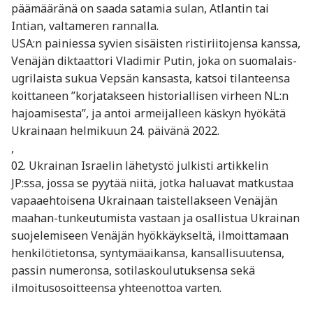
päämääränä on saada satamia sulan, Atlantin tai
Intian, valtameren rannalla.
USA:n painiessa syvien sisäisten ristiriitojensa kanssa,
Venäjän diktaattori Vladimir Putin, joka on suomalais-
ugrilaista sukua Vepsän kansasta, katsoi tilanteensa
koittaneen ”korjatakseen historiallisen virheen NL:n
hajoamisesta”, ja antoi armeijalleen käskyn hyökätä
Ukrainaan helmikuun 24. päivänä 2022.
,
02. Ukrainan Israelin lähetystö julkisti artikkelin
JP:ssa, jossa se pyytää niitä, jotka haluavat matkustaa
vapaaehtoisena Ukrainaan taistellakseen Venäjän
maahan-tunkeutumista vastaan ja osallistua Ukrainan
suojelemiseen Venäjän hyökkäykseltä, ilmoittamaan
henkilötietonsa, syntymäaikansa, kansallisuutensa,
passin numeronsa, sotilaskoulutuksensa sekä
ilmoitusosoitteensa yhteenottoa varten.