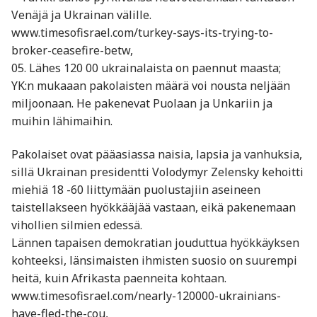
Venäjä ja Ukrainan välille.
www.timesofisrael.com/turkey-says-its-trying-to-
broker-ceasefire-betw,
05. Lähes 120 00 ukrainalaista on paennut maasta;
YK:n mukaaan pakolaisten määrä voi nousta neljään
miljoonaan. He pakenevat Puolaan ja Unkariin ja
muihin lähimaihin.
Pakolaiset ovat pääasiassa naisia, lapsia ja vanhuksia,
sillä Ukrainan presidentti Volodymyr Zelensky kehoitti
miehiä 18 -60 liittymään puolustajiin aseineen
taistellakseen hyökkääjää vastaan, eikä pakenemaan
vihollien silmien edessä.
Lännen tapaisen demokratian jouduttua hyökkäyksen
kohteeksi, länsimaisten ihmisten suosio on suurempi
heitä, kuin Afrikasta paenneita kohtaan.
www.timesofisrael.com/nearly-120000-ukrainians-
have-fled-the-cou,