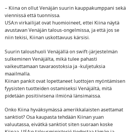
– Kiina on ollut Venäjän suurin kauppakumppani sekä
viennissä että tuonnissa.
USA:n virkailijat ovat huomioineet, ettei Kiina näytä
avustavan Venäjän talous-ongelmissa, ja että jos se
niin tekisi, Kiinan uskottavuus kärsisi.
Suurin taloushuoli Venäjällä on swift-järjestelmän
sulkeminen Venäjälta, mikä tulee pahasti
vaikeuttamaan tavaraostoksia ja -kuljetuksia
maailmalla.
Kiinan pankit ovat lopettaneet luottojen myöntämisen
fyysisten tuotteiden ostamiseksi Venäjältä, mitä
pidetään positiivisena ilmiönä länsimaissa.
Onko Kiina hyväksymässä amerikkalaisten asettamat
sanktiot? Osa kaupasta tehdään Kiinan yuan
valuutassa, eivätkä sanktiot siten suoraan koske
Kiinaa. USA:n talousministeriö tiedostaa tämän ja