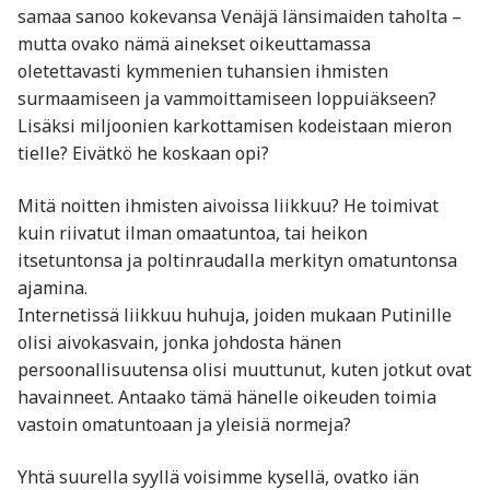
samaa sanoo kokevansa Venäjä länsimaiden taholta –
mutta ovako nämä ainekset oikeuttamassa
oletettavasti kymmenien tuhansien ihmisten
surmaamiseen ja vammoittamiseen loppuiäkseen?
Lisäksi miljoonien karkottamisen kodeistaan mieron
tielle? Eivätkö he koskaan opi?
Mitä noitten ihmisten aivoissa liikkuu? He toimivat
kuin riivatut ilman omaatuntoa, tai heikon
itsetuntonsa ja poltinraudalla merkityn omatuntonsa
ajamina.
Internetissä liikkuu huhuja, joiden mukaan Putinille
olisi aivokasvain, jonka johdosta hänen
persoonallisuutensa olisi muuttunut, kuten jotkut ovat
havainneet. Antaako tämä hänelle oikeuden toimia
vastoin omatuntoaan ja yleisiä normeja?
Yhtä suurella syyllä voisimme kysellä, ovatko iän