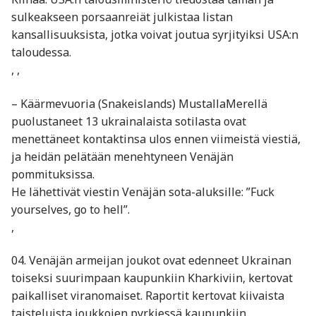
sulkeakseen porsaanreiät julkistaa listan
kansallisuuksista, jotka voivat joutua syrjityiksi USA:n
taloudessa.
, ,
– Käärmevuoria (Snakeislands) MustallaMerellä
puolustaneet 13 ukrainalaista sotilasta ovat
menettäneet kontaktinsa ulos ennen viimeistä viestiä,
ja heidän pelätään menehtyneen Venäjän
pommituksissa.
He lähettivät viestin Venäjän sota-aluksille: ”Fuck
yourselves, go to hell”.
,
04. Venäjän armeijan joukot ovat edenneet Ukrainan
toiseksi suurimpaan kaupunkiin Kharkiviin, kertovat
paikalliset viranomaiset. Raportit kertovat kiivaista
taisteluista joukkojen pyrkiessä kaupunkiin.