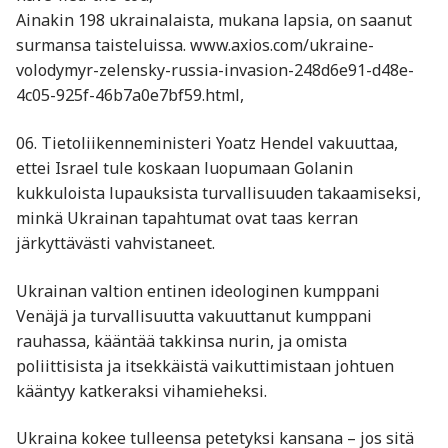
Ainakin 198 ukrainalaista, mukana lapsia, on saanut
surmansa taisteluissa. www.axios.com/ukraine-
volodymyr-zelensky-russia-invasion-248d6e91-d48e-
4c05-925f-46b7a0e7bf59.html,
06. Tietoliikenneministeri Yoatz Hendel vakuuttaa,
ettei Israel tule koskaan luopumaan Golanin
kukkuloista lupauksista turvallisuuden takaamiseksi,
minkä Ukrainan tapahtumat ovat taas kerran
järkyttävästi vahvistaneet.
Ukrainan valtion entinen ideologinen kumppani
Venäjä ja turvallisuutta vakuuttanut kumppani
rauhassa, kääntää takkinsa nurin, ja omista
poliittisista ja itsekkäistä vaikuttimistaan johtuen
kääntyy katkeraksi vihamieheksi.
Ukraina kokee tulleensa petetyksi kansana – jos sitä