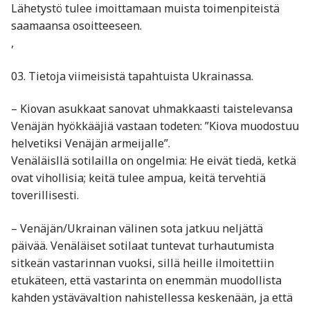
Lähetystö tulee imoittamaan muista toimenpiteistä
saamaansa osoitteeseen.
,
03. Tietoja viimeisistä tapahtuista Ukrainassa.
– Kiovan asukkaat sanovat uhmakkaasti taistelevansa
Venäjän hyökkääjiä vastaan todeten: ”Kiova muodostuu
helvetiksi Venäjän armeijalle”.
Venäläisllä sotilailla on ongelmia: He eivät tiedä, ketkä
ovat vihollisia; keitä tulee ampua, keitä tervehtiä
toverillisesti.
– Venäjän/Ukrainan välinen sota jatkuu neljättä
päivää. Venäläiset sotilaat tuntevat turhautumista
sitkeän vastarinnan vuoksi, sillä heille ilmoitettiin
etukäteen, että vastarinta on enemmän muodollista
kahden ystävävaltion nahistellessa keskenään, ja että