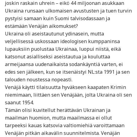
joskin raskain uhrein – eikö 44 miljoonan asukkaan
Ukraina runsaan ulkomaisen avustusten ja tuen turvin
pystyisi samaan kuin Suomi talvisodassaan ja
estämään Venäjän aikomukset?
Ukraina oli aseistautunut ydinasein, mutta
veljellisessä uskossaan ideologisen kumppaninsa
lupauksiin puolustaa Ukrainaa, luopui niistä, eikä
katsonut asialliseksi aseistautua ja kouluttaa
armeijaansa uudenaikaista sodankäyntiä varten, ei
edes sen jälkeen, kun se itsenäistyi NL:sta 1991 ja sen
talouden noustessa nopeasti.
Venäjä käytti tilaisuutta hyväkseen kaapaten Krimin
niemimaan, liittäen sen Venäjään, jolta Ukraina oli sen
saanut 1954.
Tämän olisi kuvitellut herättävän Ukrainan ja
maailman huomion, mutta maailmassa ei ollut
tarpeeksi kauas katsovia valtiomiehiä varoittamaan
Venäjän pitkän aikavälin suunnitelmista. Venäjän