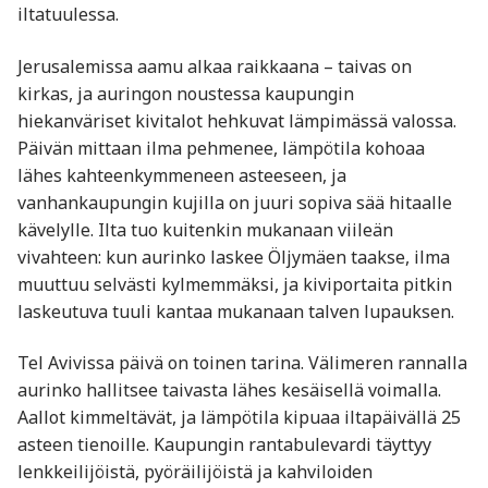
iltatuulessa.
Jerusalemissa aamu alkaa raikkaana – taivas on
kirkas, ja auringon noustessa kaupungin
hiekanväriset kivitalot hehkuvat lämpimässä valossa.
Päivän mittaan ilma pehmenee, lämpötila kohoaa
lähes kahteenkymmeneen asteeseen, ja
vanhankaupungin kujilla on juuri sopiva sää hitaalle
kävelylle. Ilta tuo kuitenkin mukanaan viileän
vivahteen: kun aurinko laskee Öljymäen taakse, ilma
muuttuu selvästi kylmemmäksi, ja kiviportaita pitkin
laskeutuva tuuli kantaa mukanaan talven lupauksen.
Tel Avivissa päivä on toinen tarina. Välimeren rannalla
aurinko hallitsee taivasta lähes kesäisellä voimalla.
Aallot kimmeltävät, ja lämpötila kipuaa iltapäivällä 25
asteen tienoille. Kaupungin rantabulevardi täyttyy
lenkkeilijöistä, pyöräilijöistä ja kahviloiden