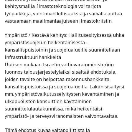
kehitysmallia. Ilmastoteknologia voi tarjota
työpaikkoja, vientimahdollisuuksia ja samalla auttaa
vastaamaan maailmanlaajuiseen ilmastokriisiin.
Ympäristö / Kestävä kehitys: Hallitusesityksessä uhka
ympäristösuojelun heikentämisestä –
kansallispuistoihin ja suojelualueille suunnitellaan
infrastruktuurihankkeita
Uutisen mukaan Israelin valtiovarainministeriön
luonnos talousjärjestelylaiksi sisältää ehdotuksia,
joiden tavoite on helpottaa rakennushankkeita
kansallispuistoissa ja suojelualueilla. Lakiin sisältyisi
mm. ympäristövaikutusselvitysten keventäminen ja
ulkopuolisten konsulttien käyttäminen
suunnittelulautakunnissa, mikä heikentäisi
ympäristö- ja terveysviranomaisten valvontavaltaa.
Tämä ehdotus kuvaa valtapoliittista ja