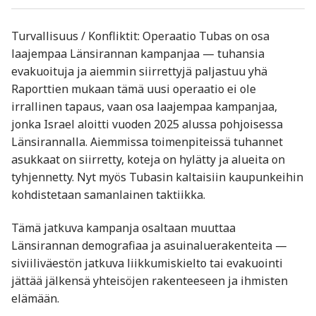
Turvallisuus / Konfliktit: Operaatio Tubas on osa
laajempaa Länsirannan kampanjaa — tuhansia
evakuoituja ja aiemmin siirrettyjä paljastuu yhä
Raporttien mukaan tämä uusi operaatio ei ole
irrallinen tapaus, vaan osa laajempaa kampanjaa,
jonka Israel aloitti vuoden 2025 alussa pohjoisessa
Länsirannalla. Aiemmissa toimenpiteissä tuhannet
asukkaat on siirretty, koteja on hylätty ja alueita on
tyhjennetty. Nyt myös Tubasin kaltaisiin kaupunkeihin
kohdistetaan samanlainen taktiikka.
Tämä jatkuva kampanja osaltaan muuttaa
Länsirannan demografiaa ja asuinaluerakenteita —
siviiliväestön jatkuva liikkumiskielto tai evakuointi
jättää jälkensä yhteisöjen rakenteeseen ja ihmisten
elämään.