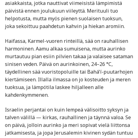
asiakkaista, jotka nauttivat viimeisistä lämpimistä
päivistä ennen joulukuun viileyttä. Merituuli tuo
helpotusta, mutta myös pienen suolaisen tuoksun,
joka sekoittuu paahdetun kahvin ja hiekan aromiin.
Haifassa, Karmel-vuoren rinteillä, sää on rauhallisen
harmoninen. Aamu alkaa sumuisena, mutta aurinko
murtautuu pian esiin pilvien takaa ja valaisee sataman
sinisen veden. Päivä on aurinkoinen, 24–26 °C,
täydellinen sää vuoristopoluille tai Bahá’í-puutarhojen
kiertämiseen. Illalla ilmassa on jo kosteuden ja meren
tuoksua, ja lämpötila laskee hiljalleen alle
kahdenkymmenen.
Israelin perjantai on kuin lempeä välisoitto syksyn ja
talven välillä — kirkas, rauhallinen ja täynnä valoa. Se
on päivä, jolloin aurinko ja meri sopivat vielä liittonsa
jatkamisesta, ja jopa Jerusalemin kivinen sydän tuntuu