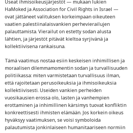
Useat ihmisoikeusjärjestöt — mukaan lukien
HaMoked ja Association for Civil Rights in Israel —
ovat jättäneet valituksen korkeimpaan oikeuteen
vaatien palestiinalaisvankien perhevierailujen
palauttamista. Vierailut on estetty sodan alusta
lähtien, ja järjestöt pitävät kieltoa syrjivänä ja
kollektiivisena rankaisuna.
Tämä vaatimus nostaa esiin keskeisen inhimillisen ja
moraalisen dilemmamomentin sodan ja turvallisuuden
politiikassa: miten varmistetaan turvallisuus ilman,
että rajoitetaan perusoikeuksia ja ihmisoikeuksia
kollektiivisesti. Useiden vankien perheiden
vuosikausien erossa olo, lasten ja vanhempien
erottaminen ja inhimillinen kärsimys tuovat konfliktin
konkreettisesti ihmisten elämään. Jos korkein oikeus
hyväksyy vaatimuksen, se voisi symboloida
palautumista jonkinlaiseen humanitaariseen normiin