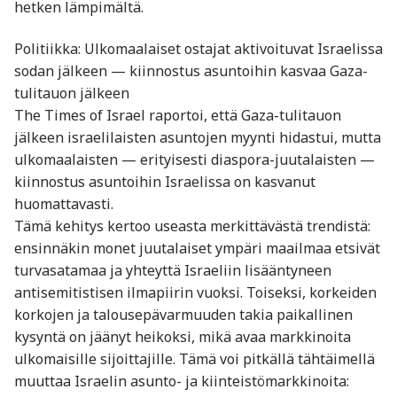
hetken lämpimältä.
Politiikka: Ulkomaalaiset ostajat aktivoituvat Israelissa
sodan jälkeen — kiinnostus asuntoihin kasvaa Gaza-
tulitauon jälkeen
The Times of Israel raportoi, että Gaza-tulitauon
jälkeen israelilaisten asuntojen myynti hidastui, mutta
ulkomaalaisten — erityisesti diaspora-juutalaisten —
kiinnostus asuntoihin Israelissa on kasvanut
huomattavasti.
Tämä kehitys kertoo useasta merkittävästä trendistä:
ensinnäkin monet juutalaiset ympäri maailmaa etsivät
turvasatamaa ja yhteyttä Israeliin lisääntyneen
antisemitistisen ilmapiirin vuoksi. Toiseksi, korkeiden
korkojen ja talousepävarmuuden takia paikallinen
kysyntä on jäänyt heikoksi, mikä avaa markkinoita
ulkomaisille sijoittajille. Tämä voi pitkällä tähtäimellä
muuttaa Israelin asunto- ja kiinteistömarkkinoita: