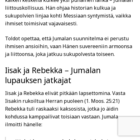
kaiken keskellä kulkee yksi punainen lanka –
Jumalan
liittouskollisuus
. Hän ohjaa historian kulkua ja
sukupolvien linjaa kohti Messiaan syntymistä, vaikka
ihmiset toimisivat vajavaisesti.
Toldot opettaa, että
Jumalan suunnitelma ei perustu
ihmisen ansioihin, vaan Hänen suvereeniin armoonsa
ja liittoonsa
, joka jatkuu sukupolvesta toiseen.
Iisak ja Rebekka – Jumalan
lupauksen jatkajat
Iisak ja Rebekka elivät pitkään lapsettomina. Vasta
Iisakin rukoiltua Herran puoleen (1. Moos. 25:21)
Rebekka tuli raskaaksi kaksosista, jotka jo äidin
kohdussa kamppailivat toisiaan vastaan. Jumala
ilmoitti hänelle: