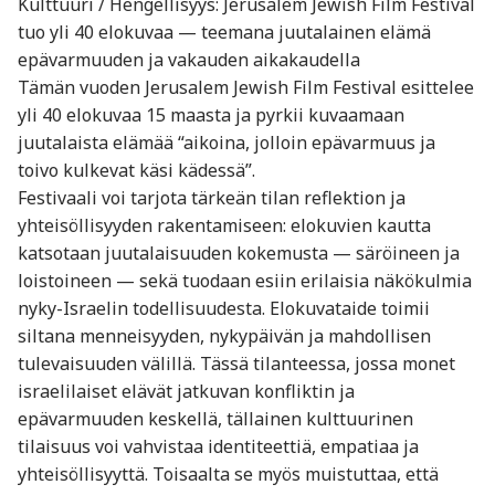
Kulttuuri / Hengellisyys: Jerusalem Jewish Film Festival
tuo yli 40 elokuvaa — teemana juutalainen elämä
epävarmuuden ja vakauden aikakaudella
Tämän vuoden Jerusalem Jewish Film Festival esittelee
yli 40 elokuvaa 15 maasta ja pyrkii kuvaamaan
juutalaista elämää “aikoina, jolloin epävarmuus ja
toivo kulkevat käsi kädessä”.
Festivaali voi tarjota tärkeän tilan reflektion ja
yhteisöllisyyden rakentamiseen: elokuvien kautta
katsotaan juutalaisuuden kokemusta — säröineen ja
loistoineen — sekä tuodaan esiin erilaisia näkökulmia
nyky-Israelin todellisuudesta. Elokuvataide toimii
siltana menneisyyden, nykypäivän ja mahdollisen
tulevaisuuden välillä. Tässä tilanteessa, jossa monet
israelilaiset elävät jatkuvan konfliktin ja
epävarmuuden keskellä, tällainen kulttuurinen
tilaisuus voi vahvistaa identiteettiä, empatiaa ja
yhteisöllisyyttä. Toisaalta se myös muistuttaa, että