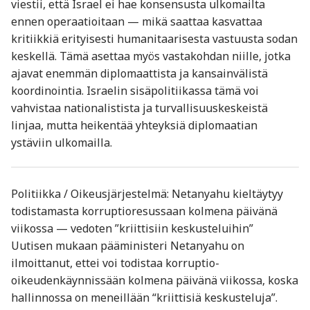
viestii, että Israel ei hae konsensusta ulkomailta
ennen operaatioitaan — mikä saattaa kasvattaa
kritiikkiä erityisesti humanitaarisesta vastuusta sodan
keskellä. Tämä asettaa myös vastakohdan niille, jotka
ajavat enemmän diplomaattista ja kansainvälistä
koordinointia. Israelin sisäpolitiikassa tämä voi
vahvistaa nationalistista ja turvallisuuskeskeistä
linjaa, mutta heikentää yhteyksiä diplomaatian
ystäviin ulkomailla.
Politiikka / Oikeusjärjestelmä: Netanyahu kieltäytyy
todistamasta korruptioresussaan kolmena päivänä
viikossa — vedoten ”kriittisiin keskusteluihin”
Uutisen mukaan pääministeri Netanyahu on
ilmoittanut, ettei voi todistaa korruptio-
oikeudenkäynnissään kolmena päivänä viikossa, koska
hallinnossa on meneillään “kriittisiä keskusteluja”.