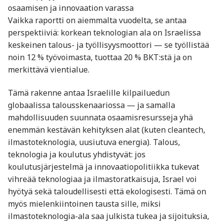
osaamisen ja innovaation varassa
Vaikka raportti on aiemmalta vuodelta, se antaa
perspektiiviä: korkean teknologian ala on Israelissa
keskeinen talous- ja työllisyysmoottori — se työllistää
noin 12 % työvoimasta, tuottaa 20 % BKT:stä ja on
merkittävä vientialue.
Tämä rakenne antaa Israelille kilpailuedun
globaalissa talousskenaariossa — ja samalla
mahdollisuuden suunnata osaamisresursseja yhä
enemmän kestävän kehityksen alat (kuten cleantech,
ilmastoteknologia, uusiutuva energia). Talous,
teknologia ja koulutus yhdistyvät: jos
koulutusjärjestelmä ja innovaatiopolitiikka tukevat
vihreää teknologiaa ja ilmastoratkaisuja, Israel voi
hyötyä sekä taloudellisesti että ekologisesti. Tämä on
myös mielenkiintoinen tausta sille, miksi
ilmastoteknologia-ala saa julkista tukea ja sijoituksia,