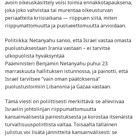
avoin oikeuskäsittely voisi toimia ennakkotapauksena,
joka joko vahvistaa tai murentaa oikeusturvan
periaatteita kriisiaikana — riippuen siitä, miten
riippumattomuutta ja puolueettomuutta arvioidaan.
Politiikka: Netanyahu sanoo, että Israel vastaa omasta
puolustuksestaan Irania vastaan – ei tarvitse
ulkopuolista hyväksyntää
Pääministeri Benjamin Netanyahu puhui 23.
marraskuuta hallituksen istunnossa, ja painotti, että
Israel tarvitsee “vain oman päätöksensä”
puolustustoimiin Libanonia ja Gazaa vastaan.
Tämä viesti on poliittisesti merkittävä: se alleviivaa
Israelin johtolinjan riippumattomuutta
kansainvälisestä painostuksesta ja korostaa itsenäistä
turvallisuuspoliittista valtaa. Toisaalta tällainen
julistus voi lisätä jännitteitä kansainvälisesti: se