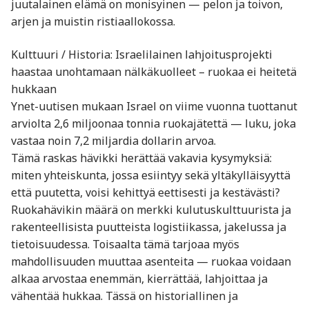
juutalainen elämä on monisyinen — pelon ja toivon,
arjen ja muistin ristiaallokossa.
Kulttuuri / Historia: Israelilainen lahjoitusprojekti
haastaa unohtamaan nälkäkuolleet – ruokaa ei heitetä
hukkaan
Ynet-uutisen mukaan Israel on viime vuonna tuottanut
arviolta 2,6 miljoonaa tonnia ruokajätettä — luku, joka
vastaa noin 7,2 miljardia dollarin arvoa.
Tämä raskas hävikki herättää vakavia kysymyksiä:
miten yhteiskunta, jossa esiintyy sekä yltäkylläisyyttä
että puutetta, voisi kehittyä eettisesti ja kestävästi?
Ruokahävikin määrä on merkki kulutuskulttuurista ja
rakenteellisista puutteista logistiikassa, jakelussa ja
tietoisuudessa. Toisaalta tämä tarjoaa myös
mahdollisuuden muuttaa asenteita — ruokaa voidaan
alkaa arvostaa enemmän, kierrättää, lahjoittaa ja
vähentää hukkaa. Tässä on historiallinen ja