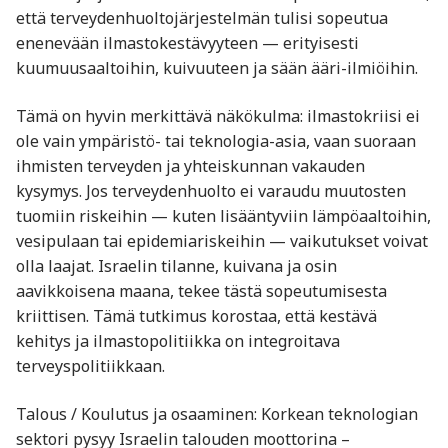
että terveydenhuoltojärjestelmän tulisi sopeutua
enenevään ilmastokestävyyteen — erityisesti
kuumuusaaltoihin, kuivuuteen ja sään ääri-ilmiöihin.
Tämä on hyvin merkittävä näkökulma: ilmastokriisi ei
ole vain ympäristö- tai teknologia-asia, vaan suoraan
ihmisten terveyden ja yhteiskunnan vakauden
kysymys. Jos terveydenhuolto ei varaudu muutosten
tuomiin riskeihin — kuten lisääntyviin lämpöaaltoihin,
vesipulaan tai epidemiariskeihin — vaikutukset voivat
olla laajat. Israelin tilanne, kuivana ja osin
aavikkoisena maana, tekee tästä sopeutumisesta
kriittisen. Tämä tutkimus korostaa, että kestävä
kehitys ja ilmastopolitiikka on integroitava
terveyspolitiikkaan.
Talous / Koulutus ja osaaminen: Korkean teknologian
sektori pysyy Israelin talouden moottorina –