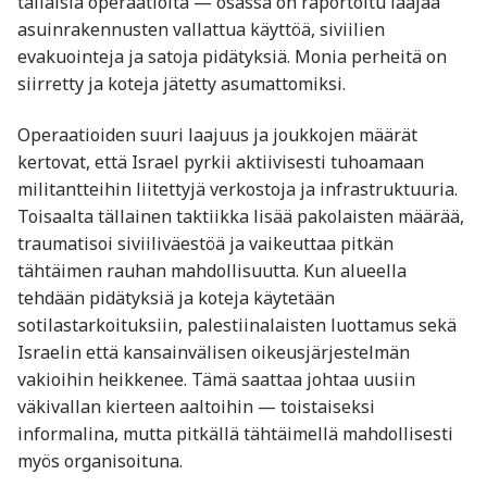
tällaisia operaatioita — osassa on raportoitu laajaa
asuinrakennusten vallattua käyttöä, siviilien
evakuointeja ja satoja pidätyksiä. Monia perheitä on
siirretty ja koteja jätetty asumattomiksi.
Operaatioiden suuri laajuus ja joukkojen määrät
kertovat, että Israel pyrkii aktiivisesti tuhoamaan
militantteihin liitettyjä verkostoja ja infrastruktuuria.
Toisaalta tällainen taktiikka lisää pakolaisten määrää,
traumatisoi siviiliväestöä ja vaikeuttaa pitkän
tähtäimen rauhan mahdollisuutta. Kun alueella
tehdään pidätyksiä ja koteja käytetään
sotilastarkoituksiin, palestiinalaisten luottamus sekä
Israelin että kansainvälisen oikeusjärjestelmän
vakioihin heikkenee. Tämä saattaa johtaa uusiin
väkivallan kierteen aaltoihin — toistaiseksi
informalina, mutta pitkällä tähtäimellä mahdollisesti
myös organisoituna.