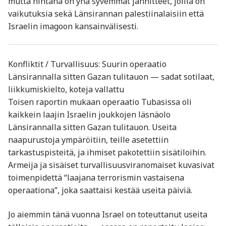
mutta hintana on yhä syvemmät jännitteet, joilla on
vaikutuksia sekä Länsirannan palestiinalaisiin että
Israelin imagoon kansainvälisesti.
Konfliktit / Turvallisuus: Suurin operaatio
Länsirannalla sitten Gazan tulitauon — sadat sotilaat,
liikkumiskielto, koteja vallattu
Toisen raportin mukaan operaatio Tubasissa oli
kaikkein laajin Israelin joukkojen läsnäolo
Länsirannalla sitten Gazan tulitauon. Useita
naapurustoja ympäröitiin, teille asetettiin
tarkastuspisteitä, ja ihmiset pakotettiin sisätiloihin.
Armeija ja sisäiset turvallisuusviranomaiset kuvasivat
toimenpidettä “laajana terrorismin vastaisena
operaationa”, joka saattaisi kestää useita päiviä.
Jo aiemmin tänä vuonna Israel on toteuttanut useita