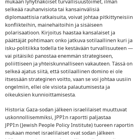
mukaan lyhytnäköiset turvallisuustoimet, ilman
selkeää rauhanvisiota tai kansainvälisiä
diplomaattisia ratkaisuita, voivat johtaa pitkittyneisiin
konflikteihin, mainehaitoihin ja sisäiseen
polarisaatioon. Kirjoitus haastaa kansalaiset ja
päättäjät pohtimaan: onko jatkuva sotilaallinen kuri ja
isku-politiikka todella tie kestävään turvallisuuteen —
vai pitäisikö panostaa enemmän strategiseen,
poliittiseen ja yhteiskunnalliseen vakauteen. Tässä on
selkeä ajatus siitä, että sotilaallinen domino ei ole
itsessään strateginen voitto, vaan se voi johtaa uusiin
ongelmiin, ellei ole visiota palautumisesta ja
oikeuksien kunnioittamisesta.
Historia: Gaza-sodan jälkeen israelilaiset muuttuvat
uskonnollisemmiksi, JPPI:n raportti paljastaa
JPPI:n (Jewish People Policy Institute) tuoreen raportin
mukaan monet israelilaiset ovat sodan jälkeen