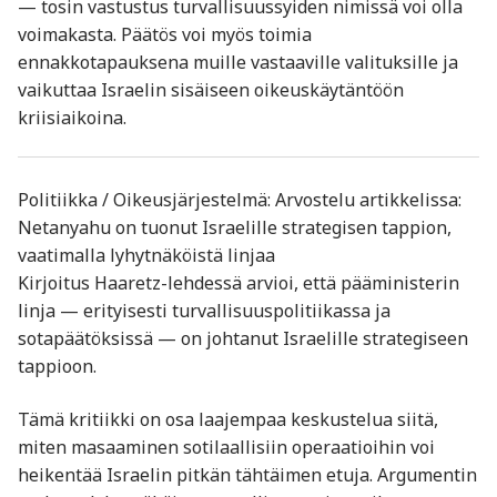
— tosin vastustus turvallisuussyiden nimissä voi olla
voimakasta. Päätös voi myös toimia
ennakkotapauksena muille vastaaville valituksille ja
vaikuttaa Israelin sisäiseen oikeuskäytäntöön
kriisiaikoina.
Politiikka / Oikeusjärjestelmä: Arvostelu artikkelissa:
Netanyahu on tuonut Israelille strategisen tappion,
vaatimalla lyhytnäköistä linjaa
Kirjoitus Haaretz-lehdessä arvioi, että pääministerin
linja — erityisesti turvallisuuspolitiikassa ja
sotapäätöksissä — on johtanut Israelille strategiseen
tappioon.
Tämä kritiikki on osa laajempaa keskustelua siitä,
miten masaaminen sotilaallisiin operaatioihin voi
heikentää Israelin pitkän tähtäimen etuja. Argumentin