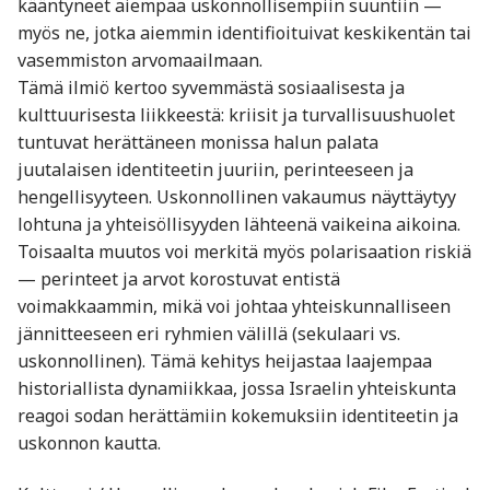
kääntyneet aiempaa uskonnollisempiin suuntiin —
myös ne, jotka aiemmin identifioituivat keskikentän tai
vasemmiston arvomaailmaan.
Tämä ilmiö kertoo syvemmästä sosiaalisesta ja
kulttuurisesta liikkeestä: kriisit ja turvallisuushuolet
tuntuvat herättäneen monissa halun palata
juutalaisen identiteetin juuriin, perinteeseen ja
hengellisyyteen. Uskonnollinen vakaumus näyttäytyy
lohtuna ja yhteisöllisyyden lähteenä vaikeina aikoina.
Toisaalta muutos voi merkitä myös polarisaation riskiä
— perinteet ja arvot korostuvat entistä
voimakkaammin, mikä voi johtaa yhteiskunnalliseen
jännitteeseen eri ryhmien välillä (sekulaari vs.
uskonnollinen). Tämä kehitys heijastaa laajempaa
historiallista dynamiikkaa, jossa Israelin yhteiskunta
reagoi sodan herättämiin kokemuksiin identiteetin ja
uskonnon kautta.