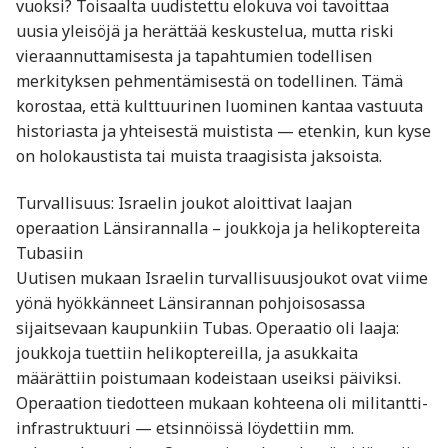
vuoksi? Toisaalta uudistettu elokuva voi tavoittaa
uusia yleisöjä ja herättää keskustelua, mutta riski
vieraannuttamisesta ja tapahtumien todellisen
merkityksen pehmentämisestä on todellinen. Tämä
korostaa, että kulttuurinen luominen kantaa vastuuta
historiasta ja yhteisestä muistista — etenkin, kun kyse
on holokaustista tai muista traagisista jaksoista.
Turvallisuus: Israelin joukot aloittivat laajan
operaation Länsirannalla – joukkoja ja helikoptereita
Tubasiin
Uutisen mukaan Israelin turvallisuusjoukot ovat viime
yönä hyökkänneet Länsirannan pohjoisosassa
sijaitsevaan kaupunkiin Tubas. Operaatio oli laaja:
joukkoja tuettiin helikoptereilla, ja asukkaita
määrättiin poistumaan kodeistaan useiksi päiviksi.
Operaation tiedotteen mukaan kohteena oli militantti-
infrastruktuuri — etsinnöissä löydettiin mm.