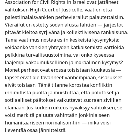
Association for Civil Rights in Israel ovat jättäneet
valituksen High Court of Justicelle, vaatien että
palestiinalaisvankien perhevierailut palautettaisiin.
Vierailut on estetty sodan alusta lähtien — järjestöt
pitävät kieltoa syrjivänä ja kollektiivisena rankaisuna.
Tämä vaatimus nostaa esiin keskeisiä kysymyksiä:
voidaanko vankien yhteyden katkaisemista vartioida
pelkkinä turvallisuustoimina, vai onko kyseessä
laajempi vakaumuksellinen ja moraalinen kysymys?
Monet perheet ovat erossa toisistaan kuukausia —
lapset eivät ole tavanneet vanhempiaan, sisarukset
eivät toisiaan. Tämä tilanne korostaa konfliktin
inhimillistä puolta ja muistuttaa, että poliittiset ja
sotilaalliset päätökset vaikuttavat suoraan siviilien
elämään. Jos korkein oikeus hyväksyy valituksen, se
voisi merkitä paluuta vähintään jonkinlaiseen
humanitaariseen normalisointiin — mikä voisi
lieventää osaa jännitteistä.