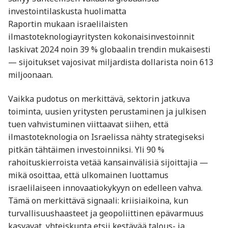
investointilaskusta huolimatta
Raportin mukaan israelilaisten
ilmastoteknologiayritysten kokonaisinvestoinnit
laskivat 2024 noin 39 % globaalin trendin mukaisesti
— sijoitukset vajosivat miljardista dollarista noin 613
miljoonaan.
Vaikka pudotus on merkittävä, sektorin jatkuva
toiminta, uusien yritysten perustaminen ja julkisen
tuen vahvistuminen viittaavat siihen, että
ilmastoteknologia on Israelissa nähty strategiseksi
pitkän tähtäimen investoinniksi. Yli 90 %
rahoituskierroista vetää kansainvälisiä sijoittajia —
mikä osoittaa, että ulkomainen luottamus
israelilaiseen innovaatiokykyyn on edelleen vahva.
Tämä on merkittävä signaali: kriisiaikoina, kun
turvallisuushaasteet ja geopoliittinen epävarmuus
kasvavat, yhteiskunta etsii kestävää talous- ja