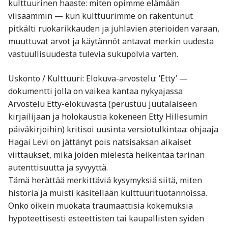
kulttuurinen haaste: miten opimme elämään
viisaammin — kun kulttuurimme on rakentunut
pitkälti ruokarikkauden ja juhlavien aterioiden varaan,
muuttuvat arvot ja käytännöt antavat merkin uudesta
vastuullisuudesta tulevia sukupolvia varten.
Uskonto / Kulttuuri: Elokuva-arvostelu: ’Etty’ —
dokumentti jolla on vaikea kantaa nykyajassa
Arvostelu Etty-elokuvasta (perustuu juutalaiseen
kirjailijaan ja holokaustia kokeneen Etty Hillesumin
päiväkirjoihin) kritisoi uusinta versiotulkintaa: ohjaaja
Hagai Levi on jättänyt pois natsisaksan aikaiset
viittaukset, mikä joiden mielestä heikentää tarinan
autenttisuutta ja syvyyttä.
Tämä herättää merkittäviä kysymyksiä siitä, miten
historia ja muisti käsitellään kulttuurituotannoissa.
Onko oikein muokata traumaattisia kokemuksia
hypoteettisesti esteettisten tai kaupallisten syiden