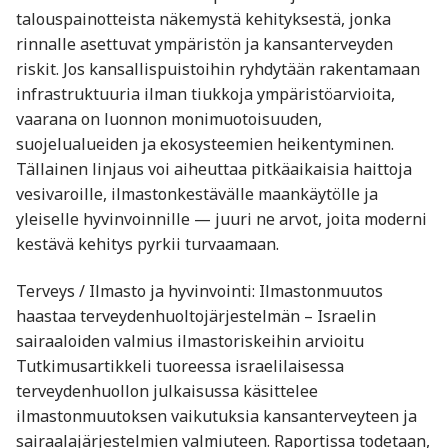
talouspainotteista näkemystä kehityksestä, jonka
rinnalle asettuvat ympäristön ja kansanterveyden
riskit. Jos kansallispuistoihin ryhdytään rakentamaan
infrastruktuuria ilman tiukkoja ympäristöarvioita,
vaarana on luonnon monimuotoisuuden,
suojelualueiden ja ekosysteemien heikentyminen.
Tällainen linjaus voi aiheuttaa pitkäaikaisia haittoja
vesivaroille, ilmastonkestävälle maankäytölle ja
yleiselle hyvinvoinnille — juuri ne arvot, joita moderni
kestävä kehitys pyrkii turvaamaan.
Terveys / Ilmasto ja hyvinvointi: Ilmastonmuutos
haastaa terveydenhuoltojärjestelmän – Israelin
sairaaloiden valmius ilmastoriskeihin arvioitu
Tutkimusartikkeli tuoreessa israelilaisessa
terveydenhuollon julkaisussa käsittelee
ilmastonmuutoksen vaikutuksia kansanterveyteen ja
sairaalajärjestelmien valmiuteen. Raportissa todetaan,