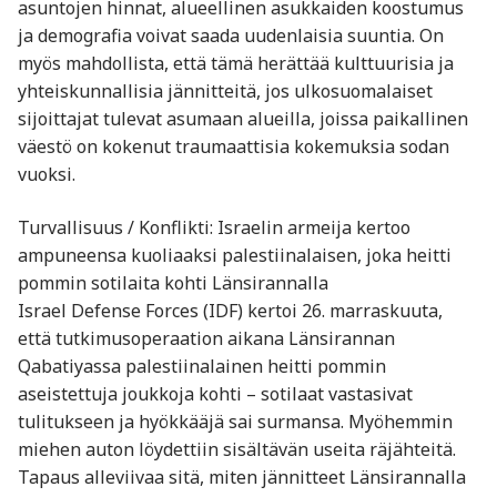
asuntojen hinnat, alueellinen asukkaiden koostumus
ja demografia voivat saada uudenlaisia suuntia. On
myös mahdollista, että tämä herättää kulttuurisia ja
yhteiskunnallisia jännitteitä, jos ulkosuomalaiset
sijoittajat tulevat asumaan alueilla, joissa paikallinen
väestö on kokenut traumaattisia kokemuksia sodan
vuoksi.
Turvallisuus / Konflikti: Israelin armeija kertoo
ampuneensa kuoliaaksi palestiinalaisen, joka heitti
pommin sotilaita kohti Länsirannalla
Israel Defense Forces (IDF) kertoi 26. marraskuuta,
että tutkimusoperaation aikana Länsirannan
Qabatiyassa palestiinalainen heitti pommin
aseistettuja joukkoja kohti – sotilaat vastasivat
tulitukseen ja hyökkääjä sai surmansa. Myöhemmin
miehen auton löydettiin sisältävän useita räjähteitä.
Tapaus alleviivaa sitä, miten jännitteet Länsirannalla