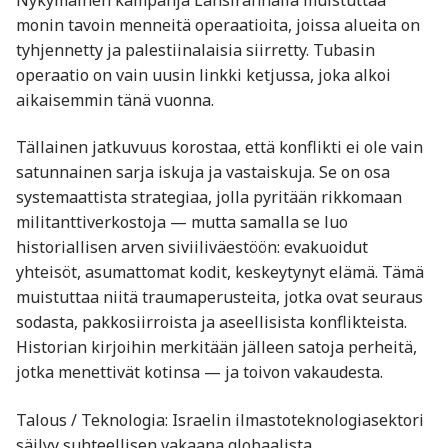
monin tavoin menneitä operaatioita, joissa alueita on
tyhjennetty ja palestiinalaisia siirretty. Tubasin
operaatio on vain uusin linkki ketjussa, joka alkoi
aikaisemmin tänä vuonna.
Tällainen jatkuvuus korostaa, että konflikti ei ole vain
satunnainen sarja iskuja ja vastaiskuja. Se on osa
systemaattista strategiaa, jolla pyritään rikkomaan
militanttiverkostoja — mutta samalla se luo
historiallisen arven siviiliväestöön: evakuoidut
yhteisöt, asumattomat kodit, keskeytynyt elämä. Tämä
muistuttaa niitä traumaperusteita, jotka ovat seuraus
sodasta, pakkosiirroista ja aseellisista konflikteista.
Historian kirjoihin merkitään jälleen satoja perheitä,
jotka menettivät kotinsa — ja toivon vakaudesta.
Talous / Teknologia: Israelin ilmastoteknologiasektori
säilyy suhteellisen vakaana globaalista