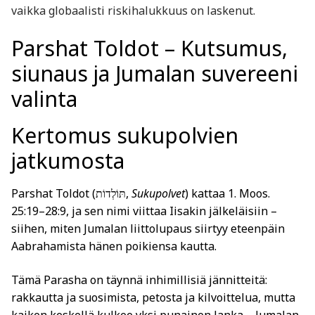
vaikka globaalisti riskihalukkuus on laskenut.
Parshat Toldot – Kutsumus,
siunaus ja Jumalan suvereeni
valinta
Kertomus sukupolvien
jatkumosta
Parshat
Toldot
(
,
Sukupolvet
) kattaa
1. Moos.
תּוֹלְדוֹת
25:19–28:9
, ja sen nimi viittaa Iisakin jälkeläisiin –
siihen, miten Jumalan liittolupaus siirtyy eteenpäin
Aabrahamista hänen poikiensa kautta.
Tämä Parasha on täynnä inhimillisiä jännitteitä:
rakkautta ja suosimista, petosta ja kilvoittelua, mutta