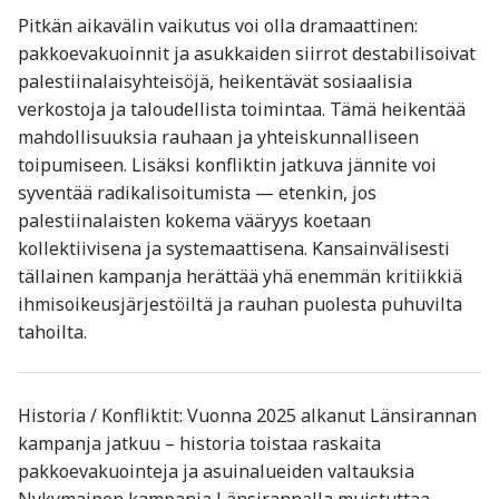
Pitkän aikavälin vaikutus voi olla dramaattinen:
pakkoevakuoinnit ja asukkaiden siirrot destabilisoivat
palestiinalaisyhteisöjä, heikentävät sosiaalisia
verkostoja ja taloudellista toimintaa. Tämä heikentää
mahdollisuuksia rauhaan ja yhteiskunnalliseen
toipumiseen. Lisäksi konfliktin jatkuva jännite voi
syventää radikalisoitumista — etenkin, jos
palestiinalaisten kokema vääryys koetaan
kollektiivisena ja systemaattisena. Kansainvälisesti
tällainen kampanja herättää yhä enemmän kritiikkiä
ihmisoikeusjärjestöiltä ja rauhan puolesta puhuvilta
tahoilta.
Historia / Konfliktit: Vuonna 2025 alkanut Länsirannan
kampanja jatkuu – historia toistaa raskaita
pakkoevakuointeja ja asuinalueiden valtauksia
Nykymainen kampanja Länsirannalla muistuttaa