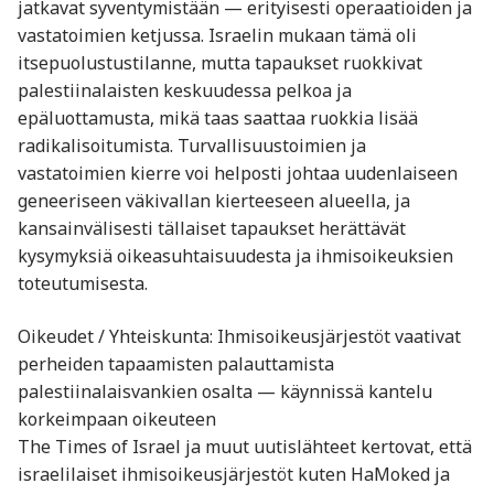
jatkavat syventymistään — erityisesti operaatioiden ja
vastatoimien ketjussa. Israelin mukaan tämä oli
itsepuolustustilanne, mutta tapaukset ruokkivat
palestiinalaisten keskuudessa pelkoa ja
epäluottamusta, mikä taas saattaa ruokkia lisää
radikalisoitumista. Turvallisuustoimien ja
vastatoimien kierre voi helposti johtaa uudenlaiseen
geneeriseen väkivallan kierteeseen alueella, ja
kansainvälisesti tällaiset tapaukset herättävät
kysymyksiä oikeasuhtaisuudesta ja ihmisoikeuksien
toteutumisesta.
Oikeudet / Yhteiskunta: Ihmisoikeusjärjestöt vaativat
perheiden tapaamisten palauttamista
palestiinalaisvankien osalta — käynnissä kantelu
korkeimpaan oikeuteen
The Times of Israel ja muut uutislähteet kertovat, että
israelilaiset ihmisoikeusjärjestöt kuten HaMoked ja