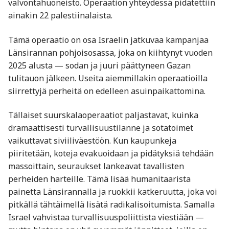
valvontahuoneisto. Operaation yhteydessä pidätettiin
ainakin 22 palestiinalaista.
Tämä operaatio on osa Israelin jatkuvaa kampanjaa
Länsirannan pohjoisosassa, joka on kiihtynyt vuoden
2025 alusta — sodan ja juuri päättyneen Gazan
tulitauon jälkeen. Useita aiemmillakin operaatioilla
siirrettyjä perheitä on edelleen asuinpaikattomina.
Tällaiset suurskalaoperaatiot paljastavat, kuinka
dramaattisesti turvallisuustilanne ja sotatoimet
vaikuttavat siviiliväestöön. Kun kaupunkeja
piiritetään, koteja evakuoidaan ja pidätyksiä tehdään
massoittain, seuraukset lankeavat tavallisten
perheiden harteille. Tämä lisää humanitaarista
painetta Länsirannalla ja ruokkii katkeruutta, joka voi
pitkällä tähtäimellä lisätä radikalisoitumista. Samalla
Israel vahvistaa turvallisuuspoliittista viestiään —