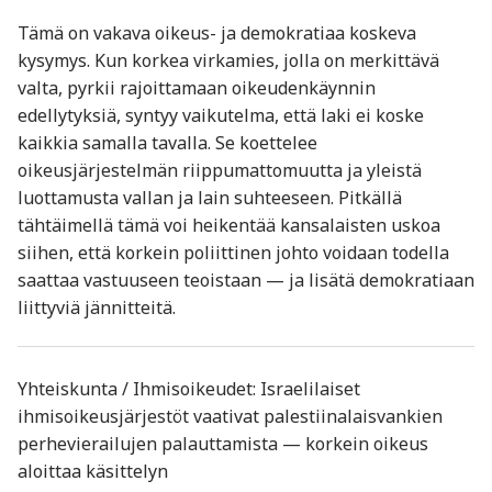
Tämä on vakava oikeus- ja demokratiaa koskeva
kysymys. Kun korkea virkamies, jolla on merkittävä
valta, pyrkii rajoittamaan oikeudenkäynnin
edellytyksiä, syntyy vaikutelma, että laki ei koske
kaikkia samalla tavalla. Se koettelee
oikeusjärjestelmän riippumattomuutta ja yleistä
luottamusta vallan ja lain suhteeseen. Pitkällä
tähtäimellä tämä voi heikentää kansalaisten uskoa
siihen, että korkein poliittinen johto voidaan todella
saattaa vastuuseen teoistaan — ja lisätä demokratiaan
liittyviä jännitteitä.
Yhteiskunta / Ihmisoikeudet: Israelilaiset
ihmisoikeusjärjestöt vaativat palestiinalaisvankien
perhevierailujen palauttamista — korkein oikeus
aloittaa käsittelyn