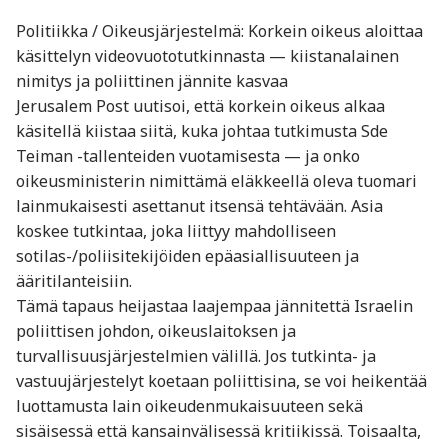
Politiikka / Oikeusjärjestelmä: Korkein oikeus aloittaa
käsittelyn videovuototutkinnasta — kiistanalainen
nimitys ja poliittinen jännite kasvaa
Jerusalem Post uutisoi, että korkein oikeus alkaa
käsitellä kiistaa siitä, kuka johtaa tutkimusta Sde
Teiman -tallenteiden vuotamisesta — ja onko
oikeusministerin nimittämä eläkkeellä oleva tuomari
lainmukaisesti asettanut itsensä tehtävään. Asia
koskee tutkintaa, joka liittyy mahdolliseen
sotilas-/poliisi­tekijöiden epäasiallisuuteen ja
ääritilanteisiin.
Tämä tapaus heijastaa laajempaa jännitettä Israelin
poliittisen johdon, oikeuslaitoksen ja
turvallisuusjärjestelmien välillä. Jos tutkinta- ja
vastuujärjestelyt koetaan poliittisina, se voi heikentää
luottamusta lain oikeudenmukaisuuteen sekä
sisäisessä että kansainvälisessä kritiikissä. Toisaalta,