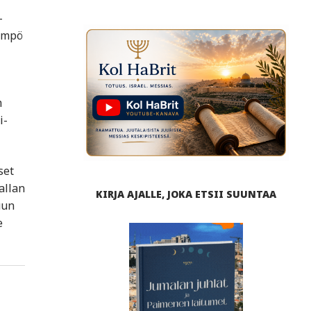
–
lämpö
m
i-
set
allan
KIRJA AJALLE, JOKA ETSII SUUNTAA
uun
e