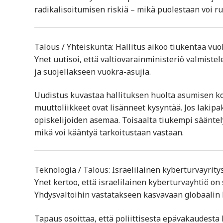
radikalisoitumisen riskiä – mikä puolestaan voi ru
Talous / Yhteiskunta: Hallitus aikoo tiukentaa v
Ynet uutisoi, että valtiovarainministeriö valmiste
ja suojellakseen vuokra-asujia.
Uudistus kuvastaa hallituksen huolta asumisen ko
muuttoliikkeet ovat lisänneet kysyntää. Jos lakipa
opiskelijoiden asemaa. Toisaalta tiukempi sääntel
mikä voi kääntyä tarkoitustaan vastaan.
Teknologia / Talous: Israelilainen kyberturvayrity
Ynet kertoo, että israelilainen kyberturvayhtiö on
Yhdysvaltoihin vastatakseen kasvavaan globaalin 
Tapaus osoittaa, että poliittisesta epävakaudesta 