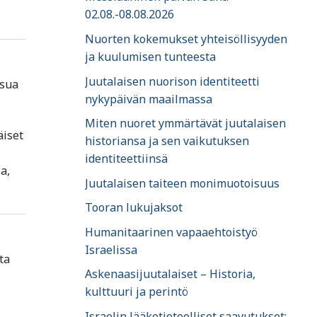
02.08.-08.08.2026
Nuorten kokemukset yhteisöllisyyden
ja kuulumisen tunteesta
Juutalaisen nuorison identiteetti
usua
nykypäivän maailmassa
Miten nuoret ymmärtävät juutalaisen
äiset
historiansa ja sen vaikutuksen
identiteettiinsä
a,
Juutalaisen taiteen monimuotoisuus
Tooran lukujaksot
Humanitaarinen vapaaehtoistyö
Israelissa
ta
Askenaasijuutalaiset – Historia,
kulttuuri ja perintö
Israelin lääketieteelliset saavutukset: