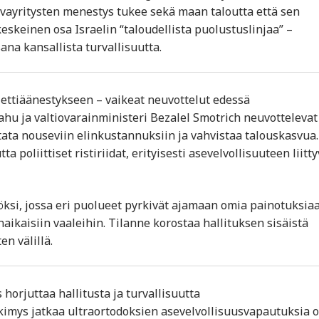
rvayritysten menestys tukee sekä maan taloutta että sen
eskeinen osa Israelin “taloudellista puolustuslinjaa” –
na kansallista turvallisuutta.
jettiäänestykseen – vaikeat neuvottelut edessä
u ja valtiovarainministeri Bezalel Smotrich neuvottelevat
ata nouseviin elinkustannuksiin ja vahvistaa talouskasvua.
poliittiset ristiriidat, erityisesti asevelvollisuuteen liitty
ksi, jossa eri puolueet pyrkivät ajamaan omia painotuksiaa
naikaisiin vaaleihin. Tilanne korostaa hallituksen sisäistä
en välillä.
horjuttaa hallitusta ja turvallisuutta
imys jatkaa ultraortodoksien asevelvollisuusvapautuksia 