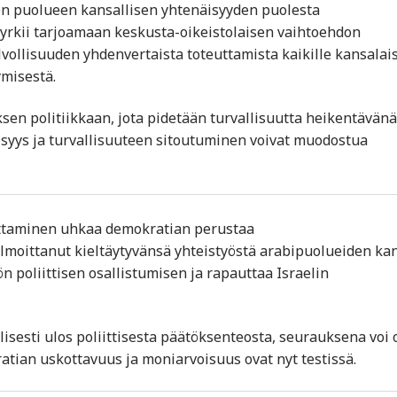
uden puolueen kansallisen yhtenäisyyden puolesta
pyrkii tarjoamaan keskusta-oikeistolaisen vaihtoehdon
elvollisuuden yhdenvertaista toteuttamista kaikille kansalais
misestä.
sen politiikkaan, jota pidetään turvallisuutta heikentävänä
isyys ja turvallisuuteen sitoutuminen voivat muodostua
uuttaminen uhkaa demokratian perustaa
 ilmoittanut kieltäytyvänsä yhteistyöstä arabipuolueiden ka
 poliittisen osallistumisen ja rapauttaa Israelin
isesti ulos poliittisesta päätöksenteosta, seurauksena voi o
ian uskottavuus ja moniarvoisuus ovat nyt testissä.