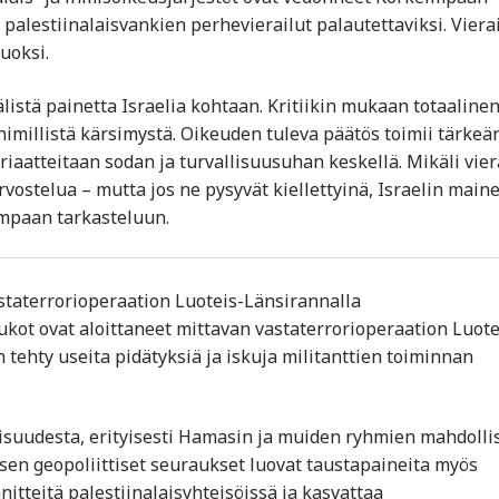
i palestiinalaisvankien perhevierailut palautettaviksi. Viera
uoksi.
listä painetta Israelia kohtaan. Kritiikin mukaan totaaline
himillistä kärsimystä. Oikeuden tuleva päätös toimii tärkeä
eriaatteitaan sodan ja turvallisuusuhan keskellä. Mikäli vier
arvostelua – mutta jos ne pysyvät kiellettyinä, Israelin main
mpaan tarkasteluun.
vastaterrorioperaation Luoteis-Länsirannalla
oukot ovat aloittaneet mittavan vastaterrorioperaation Luote
tehty useita pidätyksiä ja iskuja militanttien toiminnan
lisuudesta, erityisesti Hamasin ja muiden ryhmien mahdolli
 sen geopoliittiset seuraukset luovat taustapaineita myös
nnitteitä palestiinalaisyhteisöissä ja kasvattaa