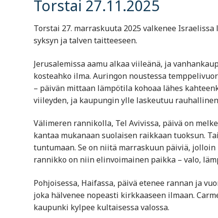
Torstai 27.11.2025
Torstai 27. marraskuuta 2025 valkenee Israelissa
syksyn ja talven taitteeseen.
Jerusalemissa aamu alkaa viileänä, ja vanhankaupun
kosteahko ilma. Auringon noustessa temppelivuoren
– päivän mittaan lämpötila kohoaa lähes kahtee
viileyden, ja kaupungin ylle laskeutuu rauhallinen,
Välimeren rannikolla, Tel Avivissa, päivä on melke
kantaa mukanaan suolaisen raikkaan tuoksun. Taiv
tuntumaan. Se on niitä marraskuun päiviä, jolloin k
rannikko on niin elinvoimainen paikka – valo, läm
Pohjoisessa, Haifassa, päivä etenee rannan ja vuo
joka hälvenee nopeasti kirkkaaseen ilmaan. Carmel
kaupunki kylpee kultaisessa valossa.