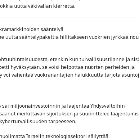
okkia uutta väkivallan kierrettä.
uokramarkkinoiden sääntelyä
lee uutta sääntelypakettia hillitäkseen vuokrien jyrkkää no
htuuhintaisuudesta, etenkin kun turvallisuustilanne ja sis
ketti hyväksytään, se voisi helpottaa nuorten perheiden ja
y voi vähentää vuokranantajien halukkuutta tarjota asuntoj
s sai miljoonainvestoinnin ja laajentaa Yhdysvaltoihin
 saanut merkittävän sijoituksen ja suunnittelee laajentumis
kyberturvallisuuden tarpeeseen.
huolimatta Israelin teknologiasektori säilyttää