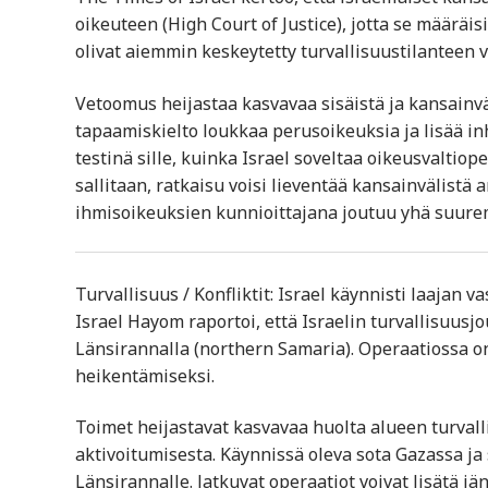
oikeuteen (High Court of Justice), jotta se määräis
olivat aiemmin keskeytetty turvallisuustilanteen v
Vetoomus heijastaa kasvavaa sisäistä ja kansainvä
tapaamiskielto loukkaa perusoikeuksia ja lisää in
testinä sille, kuinka Israel soveltaa oikeusvaltiop
sallitaan, ratkaisu voisi lieventää kansainvälistä 
ihmisoikeuksien kunnioittajana joutuu yhä suure
Turvallisuus / Konfliktit: Israel käynnisti laajan 
Israel Hayom raportoi, että Israelin turvallisuusj
Länsirannalla (northern Samaria). Operaatiossa on 
heikentämiseksi.
Toimet heijastavat kasvavaa huolta alueen turval
aktivoitumisesta. Käynnissä oleva sota Gazassa ja
Länsirannalle. Jatkuvat operaatiot voivat lisätä jä