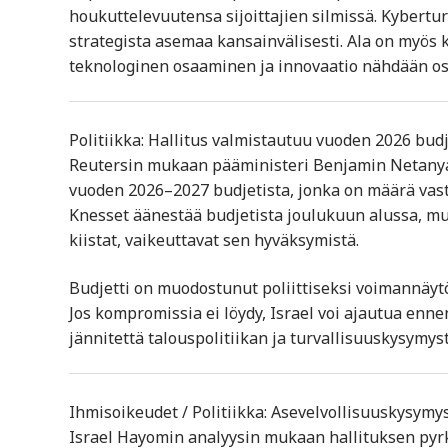
houkuttelevuutensa sijoittajien silmissä. Kybertu
strategista asemaa kansainvälisesti. Ala on myös k
teknologinen osaaminen ja innovaatio nähdään osa
Politiikka: Hallitus valmistautuu vuoden 2026 bud
Reutersin mukaan pääministeri Benjamin Netanyah
vuoden 2026–2027 budjetista, jonka on määrä vast
Knesset äänestää budjetista joulukuun alussa, mutta 
kiistat, vaikeuttavat sen hyväksymistä.
Budjetti on muodostunut poliittiseksi voimannäytö
Jos kompromissia ei löydy, Israel voi ajautua enne
jännitettä talouspolitiikan ja turvallisuuskysymyst
Ihmisoikeudet / Politiikka: Asevelvollisuuskysymys 
Israel Hayomin analyysin mukaan hallituksen pyrk