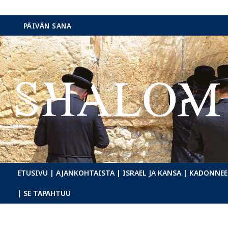
Hyppää
PÄIVÄN SANA
sisältöön
ETUSIVU
| AJANKOHTAISTA
| ISRAEL JA KANSA
| KADONNEE
| SE TAPAHTUU