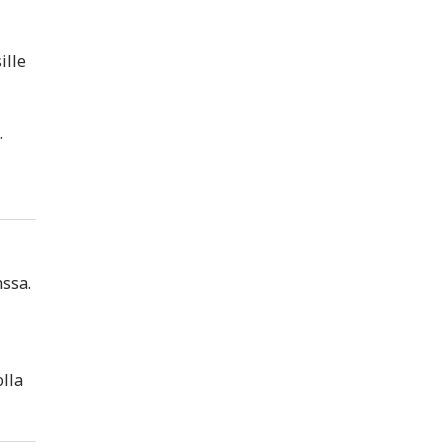
ille
.
nssa.
lla