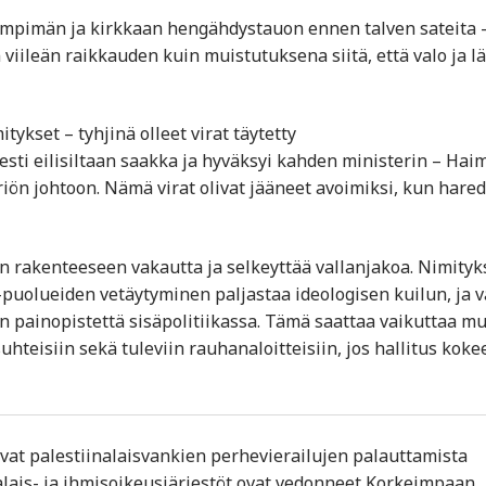
ämpimän ja kirkkaan hengähdystauon ennen talven sateita 
 viileän raikkauden kuin muistutuksena siitä, että valo ja 
tykset – tyhjinä olleet virat täytetty
esti eilisiltaan saakka ja hyväksyi kahden ministerin – Hai
riön johtoon. Nämä virat olivat jääneet avoimiksi, kun hared
en rakenteeseen vakautta ja selkeyttää vallanjakoa. Nimityk
-puolueiden vetäytyminen paljastaa ideologisen kuilun, ja v
en painopistettä sisäpolitiikassa. Tämä saattaa vaikuttaa m
hteisiin sekä tuleviin rauhanaloitteisiin, jos hallitus koke
ivat palestiinalaisvankien perhevierailujen palauttamista
salais- ja ihmisoikeusjärjestöt ovat vedonneet Korkeimpaan