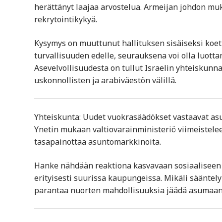
herättänyt laajaa arvostelua. Armeijan johdon mu
rekrytointikykyä.
Kysymys on muuttunut hallituksen sisäiseksi koeti
turvallisuuden edelle, seurauksena voi olla luot
Asevelvollisuudesta on tullut Israelin yhteiskunnal
uskonnollisten ja arabiväestön välillä.
Yhteiskunta: Uudet vuokrasäädökset vastaavat asu
Ynetin mukaan valtiovarainministeriö viimeistelee 
tasapainottaa asuntomarkkinoita.
Hanke nähdään reaktiona kasvavaan sosiaaliseen 
erityisesti suurissa kaupungeissa. Mikäli sääntely 
parantaa nuorten mahdollisuuksia jäädä asumaan I