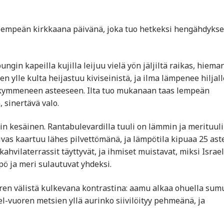
 lempeän kirkkaana päivänä, joka tuo hetkeksi hengähdyks
gin kapeilla kujilla leijuu vielä yön jäljiltä raikas, hiema
 ylle kulta heijastuu kiviseinistä, ja ilma lämpenee hiljal
nkymmeneen asteeseen. Ilta tuo mukanaan taas lempeän
 sinertävä valo.
in kesäinen. Rantabulevardilla tuuli on lämmin ja merituuli
as kaartuu lähes pilvettömänä, ja lämpötila kipuaa 25 ast
ahvila­terrassit täyttyvät, ja ihmiset muistavat, miksi Israel
pö ja meri sulautuvat yhdeksi.
ren välistä kulkevana kontrastina: aamu alkaa ohuella sumu
-vuoren metsien yllä aurinko siivilöityy pehmeänä, ja