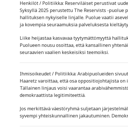
Henkilöt / Politiikka: Reserviläiset perustivat u
Syksyllä 2025 perustettu The Reservists -puolue 
hallituksen nykyiselle linjalle. Puolue vaatii asev
ja kovempia seuraamuksia palveluksesta kieltäyty
Liike heijastaa kasvavaa tyytymättömyyttä hallituk
Puolueen nousu osoittaa, että kansallinen yhtenä
seuraavien vaalien keskeisiksi teemoiksi.
Ihmisoikeudet / Politiikka: Arabipuolueiden siv
Haaretz varoittaa, että osa oppositiojohtajista on
Tällainen linjaus voisi vaarantaa arabivähemmistön
demokraattista legitimiteettiä.
Jos merkittävä väestöryhmä suljetaan järjestelmäll
syvempi yhteiskunnallinen jakautuminen. Demokrat