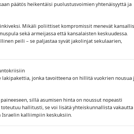
kaan päätös heikentäisi puolustusvoimien yhtenäisyyttä ja
nkiveksi. Mikäli poliittiset kompromissit menevät kansalli
tamuspula sekä armeijassa että kansalaisten keskuudessa.
linen peili – se paljastaa syvät jakolinjat sekulaarien,
ntokriisiin
lakipakettia, jonka tavoitteena on hillitä vuokrien nousua 
paineeseen, sillä asumisen hinta on noussut nopeasti
toteutuu hallitusti, se voi lisätä yhteiskunnallista vakautta 
sraelin kalliimpiin keskuksiin.