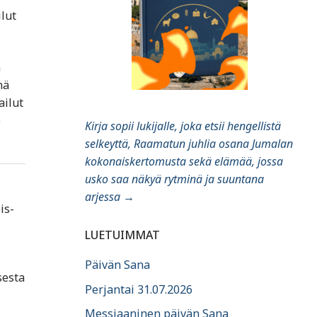
ilut
n
nä
ailut
e
Kirja sopii lukijalle, joka etsii hengellistä
selkeyttä, Raamatun juhlia osana Jumalan
kokonaiskertomusta sekä elämää, jossa
usko saa näkyä rytminä ja suuntana
arjessa
→
is-
LUETUIMMAT
Päivän Sana
sesta
Perjantai 31.07.2026
Messiaaninen päivän Sana