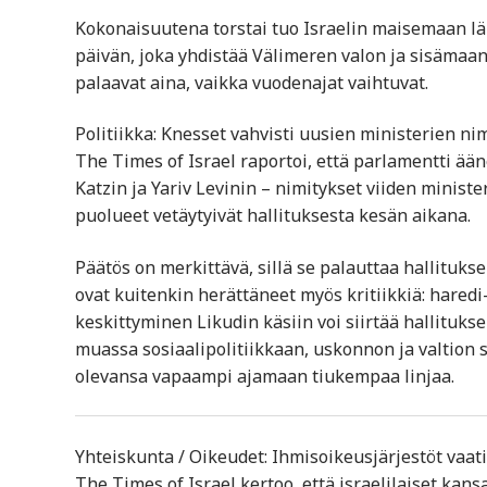
Kokonaisuutena torstai tuo Israelin maisemaan l
päivän, joka yhdistää Välimeren valon ja sisämaan
palaavat aina, vaikka vuodenajat vaihtuvat.
Politiikka: Knesset vahvisti uusien ministerien nimi
The Times of Israel raportoi, että parlamentti ään
Katzin ja Yariv Levinin – nimitykset viiden ministe
puolueet vetäytyivät hallituksesta kesän aikana.
Päätös on merkittävä, sillä se palauttaa hallituks
ovat kuitenkin herättäneet myös kritiikkiä: haredi
keskittyminen Likudin käsiin voi siirtää hallituks
muassa sosiaalipolitiikkaan, uskonnon ja valtion su
olevansa vapaampi ajamaan tiukempaa linjaa.
Yhteiskunta / Oikeudet: Ihmisoikeusjärjestöt vaat
The Times of Israel kertoo, että israelilaiset kan