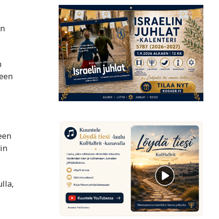
en
n
leen
een
in
lla,