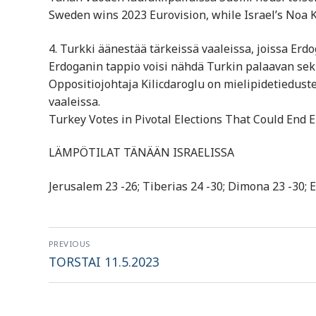
Sweden wins 2023 Eurovision, while Israel’s Noa Ki
4. Turkki äänestää tärkeissä vaaleissa, joissa Erd
Erdoganin tappio voisi nähdä Turkin palaavan sek
Oppositiojohtaja Kilicdaroglu on mielipidetiedus
vaaleissa.
Turkey Votes in Pivotal Elections That Could End 
LÄMPÖTILAT TÄNÄÄN ISRAELISSA
Jerusalem 23 -26; Tiberias 24 -30; Dimona 23 -30; Ei
Artikkelien
PREVIOUS
selaus
Previous
TORSTAI 11.5.2023
post: