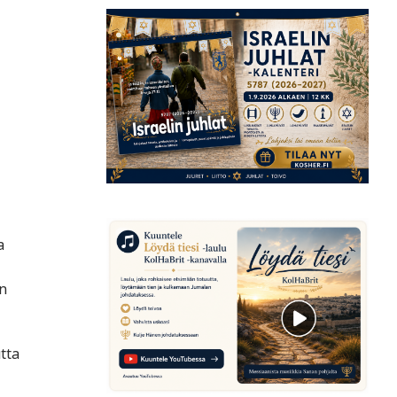
a
n
tta