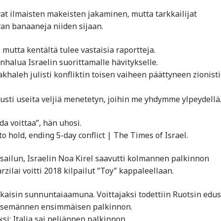
at ilmaisten makeisten jakaminen, mutta tarkkailijat
van banaaneja niiden sijaan.
mutta kentältä tulee vastaisia raportteja.
onhalua Israelin suorittamalle hävitykselle.
khaleh julisti konfliktin toisen vaiheen päättyneen zionisti
nusti useita veljiä menetetyn, joihin me yhdymme ylpeydellä
da voittaa”, hän uhosi.
o hold, ending 5-day conflict | The Times of Israel.
kisailun, Israelin Noa Kirel saavutti kolmannen palkinnon
rzilai voitti 2018 kilpailut ”Toy” kappaleellaan.
aikaisin sunnuntaiaamuna. Voittajaksi todettiin Ruotsin edus
seitsemännen ensimmäisen palkinnon.
i; Italia sai neljännen palkinnon.