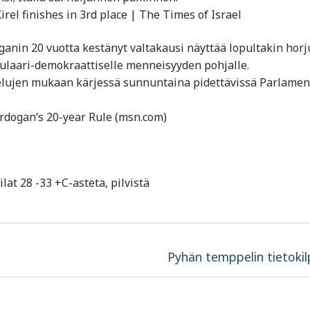
rel finishes in 3rd place | The Times of Israel
oganin 20 vuotta kestänyt valtakausi näyttää lopultakin horj
ulaari-demokraattiselle menneisyyden pohjalle.
telujen mukaan kärjessä sunnuntaina pidettävissä Parlamen
Erdogan’s 20-year Rule (msn.com)
lat 28 -33 +C-asteta, pilvistä
Next
Pyhän temppelin tietokil
post: