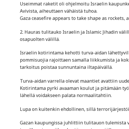
Useimmat raketit oli ohjelmoitu Israelin kaupun
Avivista, aiheuttaen vähäistä tuhoa.
Gaza ceasefire appears to take shape as rockets, ai
2. Hauras tulitauko Israelin ja Islamic Jihadin väli
osapuolten välillä.
Israelin kotirintama kehotti turva-aidan lähettyvi
pommisuojia rajoittaen samalla liikkumista ja kok
tarkoitus poistaa sunnuntaina iltapäivällä.
Turva-aidan varrella olevat maantiet avattiin uude
Kotirintama pyrki avaaman koulut ja pitämään työp
lähellä voidakseen palata normaalitahtiin.
Lupa on kuitenkin ehdollinen, sillä terrorijärjest
Gazan kaupungissa juhlittiin tulitauon tulemista 