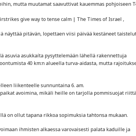
keihin, mutta muutamat saavuttivat kauemmas pohjoiseen T
rstrikes give way to tense calm | The Times of Israel ,
llä näyttää pitävän, lopettaen viisi päivää kestäneet taistelu
llä asuvia asukkaíta pysyttelemään lähellä rakennettuja
oontumista 40 km:n alueella turva-aidasta, mutta rajoituks
lleen liikenteelle sunnuntaina 6. am.
aikat avoimina, mikäli heille on tarjolla pommisuojat riitt
öillä on ollut tapana rikkoa sopimuksia tahtonsa mukaan.
voimaan ihmisten alkaessa varovaisesti palata kaduille ja