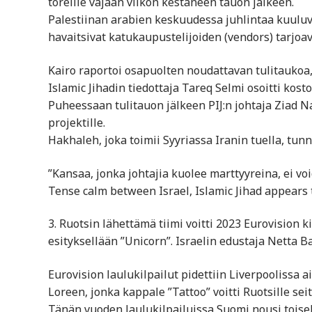
toreille vajaan viikon kestäneen tauon jälkeen.
Palestiinan arabien keskuudessa juhlintaa kuuluv
havaitsivat katukaupustelijoiden (vendors) tarjoa
Kairo raportoi osapuolten noudattavan tulitaukoa, 
Islamic Jihadin tiedottaja Tareq Selmi osoitti kost
Puheessaan tulitauon jälkeen PIJ:n johtaja Ziad Na
projektille.
Hakhaleh, joka toimii Syyriassa Iranin tuella, tun
”Kansaa, jonka johtajia kuolee marttyyreina, ei voi
Tense calm between Israel, Islamic Jihad appears t
3. Ruotsin lähettämä tiimi voitti 2023 Eurovision 
esityksellään ”Unicorn”. Israelin edustaja Netta Ba
Eurovision laulukilpailut pidettiin Liverpoolissa 
Loreen, jonka kappale ”Tattoo” voitti Ruotsille 
Tänän vuoden laulukilpailuissa Suomi nousi toiseks