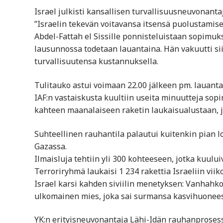
Israel julkisti kansallisen turvallisuusneuvonan
”Israelin tekevän voitavansa itsensä puolustamise
Abdel-Fattah el Sissille ponnisteluistaan sopimu
lausunnossa todetaan lauantaina. Hän vakuutti sii
turvallisuutensa kustannuksella.
Tulitauko astui voimaan 22.00 jälkeen pm. lauantai
IAF:n vastaiskusta kuultiin useita minuutteja sop
kahteen maanalaiseen raketin laukaisualustaan, jo
Suhteellinen rauhantila palautui kuitenkin pian lo
Gazassa.
Ilmaisluja tehtiin yli 300 kohteeseen, jotka kuuluiv
Terroriryhmä laukaisi 1 234 rakettia Israeliin vii
Israel karsi kahden siviilin menetyksen: Vanhahk
ulkomainen mies, joka sai surmansa kasvihuonees
YK:n erityisneuvonantaja Lähi-Idän rauhanprosessi