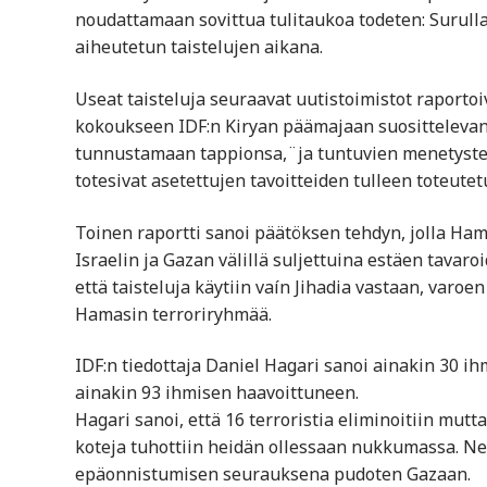
noudattamaan sovittua tulitaukoa todeten: Surull
aiheutetun taistelujen aikana.
Useat taisteluja seuraavat uutistoimistot raport
kokoukseen IDF:n Kiryan päämajaan suosittelevan 
tunnustamaan tappionsa,¨ja tuntuvien menetysten 
totesivat asetettujen tavoitteiden tulleen toteutetu
Toinen raportti sanoi päätöksen tehdyn, jolla Ham
Israelin ja Gazan välillä suljettuina estäen tavaro
että taisteluja käytiin vaín Jihadia vastaan, var
Hamasin terroriryhmää.
IDF:n tiedottaja Daniel Hagari sanoi ainakin 30 ih
ainakin 93 ihmisen haavoittuneen.
Hagari sanoi, että 16 terroristia eliminoitiin mutt
koteja tuhottiin heidän ollessaan nukkumassa. Nel
epäonnistumisen seurauksena pudoten Gazaan.