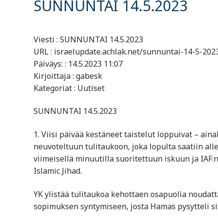
SUNNUNTAI 14.5.2023
Viesti : SUNNUNTAI 14.5.2023
URL : israelupdate.achlak.net/sunnuntai-14-5-202
Päiväys: : 14.5.2023 11:07
Kirjoittaja : gabesk
Kategoriat : Uutiset
SUNNUNTAI 14.5.2023
1. Viisi päivää kestäneet taistelut loppuivat – ain
neuvoteltuun tulitaukoon, joka lopulta saatiin al
viimeisellä minuutilla suoritettuun iskuun ja IAF
Islamic Jihad.
YK ylistää tulitaukoa kehottaen osapuolia noudat
sopimuksen syntymiseen, josta Hamas pysytteli si