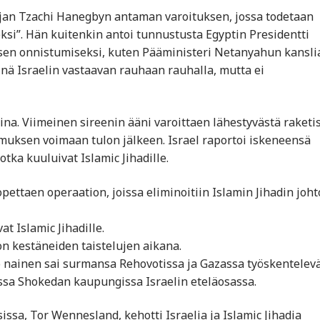
tajan Tzachi Hanegbyn antaman varoituksen, jossa todetaan
ksi”. Hän kuitenkin antoi tunnustusta Egyptin Presidentti
ksen onnistumiseksi, kuten Pääministeri Netanyahun kansli
nä Israelin vastaavan rauhaan rauhalla, mutta ei
na. Viimeinen sireenin ääni varoittaen lähestyvästä raketis
imuksen voimaan tulon jälkeen. Israel raportoi iskeneensä
tka kuuluivat Islamic Jihadille.
pettaen operaation, joissa eliminoitiin Islamin Jihadin joht
at Islamic Jihadille.
kon kestäneiden taistelujen aikana.
o nainen sai surmansa Rehovotissa ja Gazassa työskentelev
sa Shokedan kaupungissa Israelin eteläosassa.
ssa, Tor Wennesland, kehotti Israelia ja Islamic Jihadia