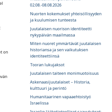
el
02.08.-08.08.2026
Nuorten kokemukset yhteisöllisyyden
ja kuulumisen tunteesta
t
Juutalaisen nuorison identiteetti
nykypäivän maailmassa
Miten nuoret ymmärtävät juutalaisen
historiansa ja sen vaikutuksen
et on
identiteettiinsä
Tooran lukujaksot
Juutalaisen taiteen monimuotoisuus
ävän
Askenaasijuutalaiset – Historia,
kulttuuri ja perintö
Humanitaarinen vapaaehtoistyö
Israelissa
Israelin lääketieteelliset saavutukset: