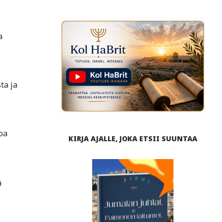
a
ta ja
oa
KIRJA AJALLE, JOKA ETSII SUUNTAA
ä