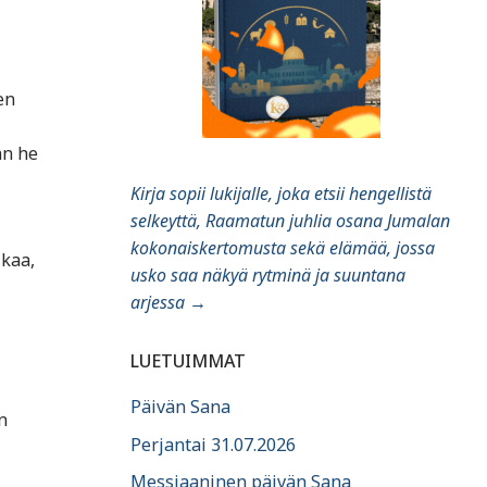
en
an he
Kirja sopii lukijalle, joka etsii hengellistä
selkeyttä, Raamatun juhlia osana Jumalan
kokonaiskertomusta sekä elämää, jossa
ikaa,
usko saa näkyä rytminä ja suuntana
arjessa
→
LUETUIMMAT
Päivän Sana
n
Perjantai 31.07.2026
Messiaaninen päivän Sana