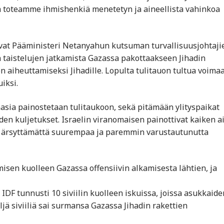
a toteamme ihmishenkiä menetetyn ja aineellista vahinkoa
oivat Pääministeri Netanyahun kutsuman turvallisuusjohtaji
taistelujen jatkamista Gazassa pakottaakseen Jihadin
aiheuttamiseksi Jihadille. Lopulta tulitauon tultua voima
iksi.
asia painostetaan tulitaukoon, sekä pitämään ylityspaikat
iden kuljetukset. Israelin viranomaisen painottivat kaiken a
oen ärsyttämättä suurempaa ja paremmin varustautunutta
misen kuolleen Gazassa offensiivin alkamisesta lähtien, ja
a IDF tunnusti 10 siviilin kuolleen iskuissa, joissa asukkaide
jä siviiliä sai surmansa Gazassa Jihadin rakettien