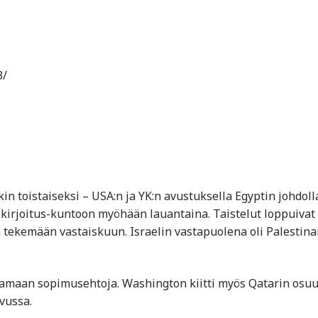
3/
akin toistaiseksi – USA:n ja YK:n avustuksella Egyptin johdoll
lekirjoitus-kuntoon myöhään lauantaina. Taistelut loppuivat
:n tekemään vastaiskuun. Israelin vastapuolena oli Palestina
tamaan sopimusehtoja. Washington kiitti myös Qatarin osuu
vussa.