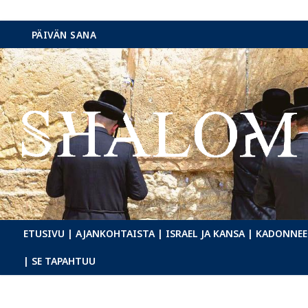
Hyppää
PÄIVÄN SANA
sisältöön
ETUSIVU
| AJANKOHTAISTA
| ISRAEL JA KANSA
| KADONNEE
| SE TAPAHTUU