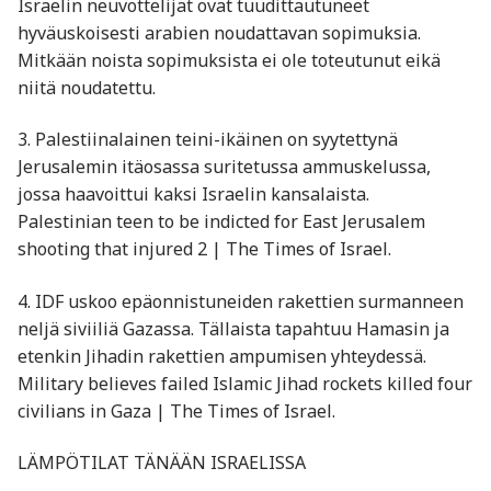
Israelin neuvottelijat ovat tuudittautuneet
hyväuskoisesti arabien noudattavan sopimuksia.
Mitkään noista sopimuksista ei ole toteutunut eikä
niitä noudatettu.
3. Palestiinalainen teini-ikäinen on syytettynä
Jerusalemin itäosassa suritetussa ammuskelussa,
jossa haavoittui kaksi Israelin kansalaista.
Palestinian teen to be indicted for East Jerusalem
shooting that injured 2 | The Times of Israel.
4. IDF uskoo epäonnistuneiden rakettien surmanneen
neljä siviiliä Gazassa. Tällaista tapahtuu Hamasin ja
etenkin Jihadin rakettien ampumisen yhteydessä.
Military believes failed Islamic Jihad rockets killed four
civilians in Gaza | The Times of Israel.
LÄMPÖTILAT TÄNÄÄN ISRAELISSA