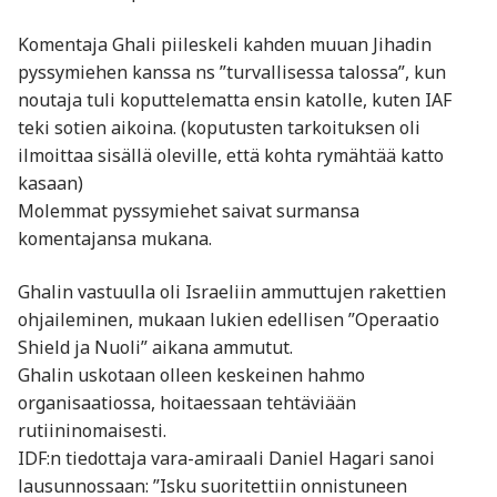
Komentaja Ghali piileskeli kahden muuan Jihadin
pyssymiehen kanssa ns ”turvallisessa talossa”, kun
noutaja tuli koputtelematta ensin katolle, kuten IAF
teki sotien aikoina. (koputusten tarkoituksen oli
ilmoittaa sisällä oleville, että kohta rymähtää katto
kasaan)
Molemmat pyssymiehet saivat surmansa
komentajansa mukana.
Ghalin vastuulla oli Israeliin ammuttujen rakettien
ohjaileminen, mukaan lukien edellisen ”Operaatio
Shield ja Nuoli” aikana ammutut.
Ghalin uskotaan olleen keskeinen hahmo
organisaatiossa, hoitaessaan tehtäviään
rutiininomaisesti.
IDF:n tiedottaja vara-amiraali Daniel Hagari sanoi
lausunnossaan: ”Isku suoritettiin onnistuneen