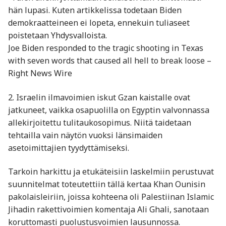
hän lupasi. Kuten artikkelissa todetaan Biden
demokraatteineen ei lopeta, ennekuin tuliaseet
poistetaan Yhdysvalloista.
Joe Biden responded to the tragic shooting in Texas
with seven words that caused all hell to break loose –
Right News Wire
2. Israelin ilmavoimien iskut Gzan kaistalle ovat
jatkuneet, vaikka osapuolilla on Egyptin valvonnassa
allekirjoitettu tulitaukosopimus. Niitä taidetaan
tehtailla vain näytön vuoksi länsimaiden
asetoimittajien tyydyttämiseksi.
Tarkoin harkittu ja etukäteisiin laskelmiin perustuvat
suunnitelmat toteutettiin tällä kertaa Khan Ounisin
pakolaisleiriin, joissa kohteena oli Palestiinan Islamic
Jihadin rakettivoimien komentaja Ali Ghali, sanotaan
koruttomasti puolustusvoimien lausunnossa.