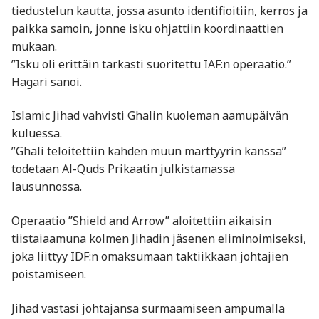
tiedustelun kautta, jossa asunto identifioitiin, kerros ja
paikka samoin, jonne isku ohjattiin koordinaattien
mukaan.
”Isku oli erittäin tarkasti suoritettu IAF:n operaatio.”
Hagari sanoi.
Islamic Jihad vahvisti Ghalin kuoleman aamupäivän
kuluessa.
”Ghali teloitettiin kahden muun marttyyrin kanssa”
todetaan Al-Quds Prikaatin julkistamassa
lausunnossa.
Operaatio ”Shield and Arrow” aloitettiin aikaisin
tiistaiaamuna kolmen Jihadin jäsenen eliminoimiseksi,
joka liittyy IDF:n omaksumaan taktiikkaan johtajien
poistamiseen.
Jihad vastasi johtajansa surmaamiseen ampumalla