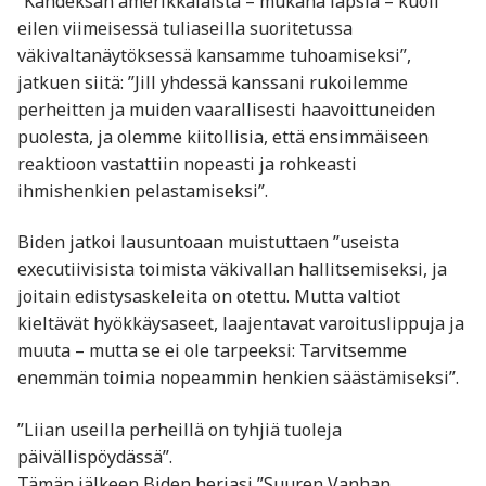
”Kahdeksan amerikkalaista – mukana lapsia – kuoli
eilen viimeisessä tuliaseilla suoritetussa
väkivaltanäytöksessä kansamme tuhoamiseksi”,
jatkuen siitä: ”Jill yhdessä kanssani rukoilemme
perheitten ja muiden vaarallisesti haavoittuneiden
puolesta, ja olemme kiitollisia, että ensimmäiseen
reaktioon vastattiin nopeasti ja rohkeasti
ihmishenkien pelastamiseksi”.
Biden jatkoi lausuntoaan muistuttaen ”useista
executiivisista toimista väkivallan hallitsemiseksi, ja
joitain edistysaskeleita on otettu. Mutta valtiot
kieltävät hyökkäysaseet, laajentavat varoituslippuja ja
muuta – mutta se ei ole tarpeeksi: Tarvitsemme
enemmän toimia nopeammin henkien säästämiseksi”.
”Liian useilla perheillä on tyhjiä tuoleja
päivällispöydässä”.
Tämän jälkeen Biden herjasi ”Suuren Vanhan