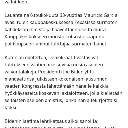
valloilleen.
Lauantaina 6.toukokuuta 33-vuotias Mauricio Garcia
avasi tulen kauppakeskuksessa Texasissa surmaten
kahdeksan ihmistä ja haavoittaen useita muita.
Kauppakeskukseen muusta kutsusta saapunut
poliisiupseeri ampui tulittajaa surmaten hänet.
Kuten oli odotettua, Demokraatit vastasivat
tulitukseen vaatien massiivisia uusia aseiden
valvontalakeja. Presidentti Joe Biden ylitti
mandaattinsa julkistaen kokonaisen lausunnon,
vaatien Kongressia lähettämään hänelle kaikkia
hyökkäysaseita koskevan lakialoitteen, jolla kielletään
sellaisten aseiden omistus, jonka hän allekirjoittaisi
laiksi.
Bidenin laatima lehtikatsaus alkoi sanoilla: