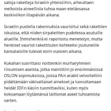
satoja raketteja Israelin yhteisöihin, aiheuttaen
melkoista aineellista tuhoa maan eteläosassa
keskiviikon iltapäivän aikana.
Israelin puolella rakennuksia vaurioitui sekä rakettien
iskuissa, että niiden sirpaleitten pudotessa asutuille
alueille. Ihmishenkiä ei raportoitu menetetyn, mutta
henkiset vauriot rakettitulen kohteeksi joutuneille
kansalaisille tulevat esiin vuosien aikana.
Kukahan suorittaisi noittenkin murharyhmien
riisumisen aseista, jotka mainittiin jo ensimmäisissä
OSLON sopimuksissa, joissa PA:n arabit velvoitettiin
pidättämään väkivaltaiset ainekset ja luovuttamaan
heidät IDF:n käsiin tuomittaviksi, kuten myös
kokoamaan löytämänsä laittomat aseet tuhoamista
varten.