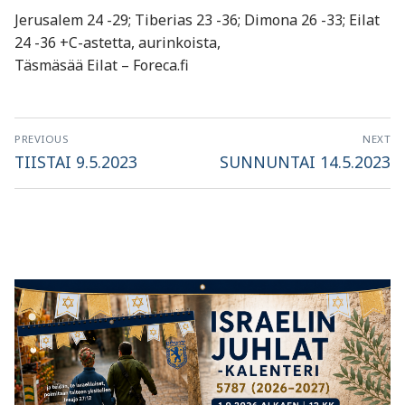
Jerusalem 24 -29; Tiberias 23 -36; Dimona 26 -33; Eilat
24 -36 +C-astetta, aurinkoista,
Täsmäsää Eilat – Foreca.fi
Artikkelien
PREVIOUS
NEXT
selaus
Previous
Next
TIISTAI 9.5.2023
SUNNUNTAI 14.5.2023
post:
post: