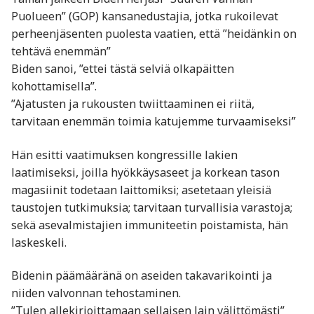
Puolueen” (GOP) kansanedustajia, jotka rukoilevat
perheenjäsenten puolesta vaatien, että ”heidänkin on
tehtävä enemmän”
Biden sanoi, ”ettei tästä selviä olkapäitten
kohottamisella”.
”Ajatusten ja rukousten twiittaaminen ei riitä,
tarvitaan enemmän toimia katujemme turvaamiseksi”
Hän esitti vaatimuksen kongressille lakien
laatimiseksi, joilla hyökkäysaseet ja korkean tason
magasiinit todetaan laittomiksi; asetetaan yleisiä
taustojen tutkimuksia; tarvitaan turvallisia varastoja;
sekä asevalmistajien immuniteetin poistamista, hän
laskeskeli.
Bidenin päämääränä on aseiden takavarikointi ja
niiden valvonnan tehostaminen.
”Tulen allekirjoittamaan sellaisen lain välittömästi”