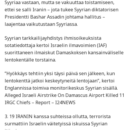
Syyriaa vastaan, mutta se vakuuttaa toistamiseen,
ettei se salli Iranin – jota tukee Syyrian diktatorisen
Presidentti Bashar Assadin johtama hallitus –
laajentaa vaikutustaan Syyriassa.
Syyrian tarkkailijayhdistys ihmisoikeuksista
sotatiedottaja kertoi Israelin ilmavoimien (IAF)
suorittaneen ilmaiskut Damaskoksen kansainväliselle
lentokentälle torstaina.
”Hyökkäys tehtiin yksi täysi päivä sen jälkeen, kun
lentokenttä jatkoi keskeytyneitä lentojaan”, kertoi
Englannissa toimiva monitorikeskus Syyrian sisällä.
Alleged Israeli Airstrike On Damascus Airport Killed 11
IRGC Chiefs – Report – I24NEWS
3. 19 IRANIN kanssa suhteissa ollutta, terrorista
surmattiin Israelin väitetyissä iskuissa Syyrian