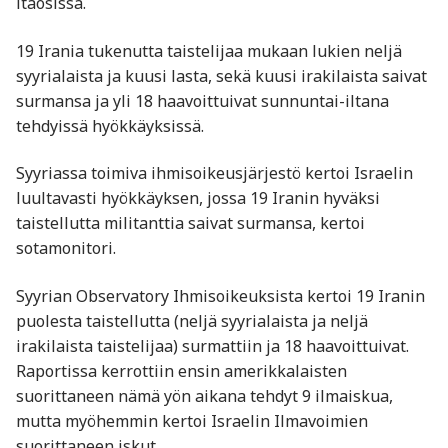
itäosissa.
19 Irania tukenutta taistelijaa mukaan lukien neljä
syyrialaista ja kuusi lasta, sekä kuusi irakilaista saivat
surmansa ja yli 18 haavoittuivat sunnuntai-iltana
tehdyissä hyökkäyksissä.
Syyriassa toimiva ihmisoikeusjärjestö kertoi Israelin
luultavasti hyökkäyksen, jossa 19 Iranin hyväksi
taistellutta militanttia saivat surmansa, kertoi
sotamonitori.
Syyrian Observatory Ihmisoikeuksista kertoi 19 Iranin
puolesta taistellutta (neljä syyrialaista ja neljä
irakilaista taistelijaa) surmattiin ja 18 haavoittuivat.
Raportissa kerrottiin ensin amerikkalaisten
suorittaneen nämä yön aikana tehdyt 9 ilmaiskua,
mutta myöhemmin kertoi Israelin Ilmavoimien
suorittaneen iskut.