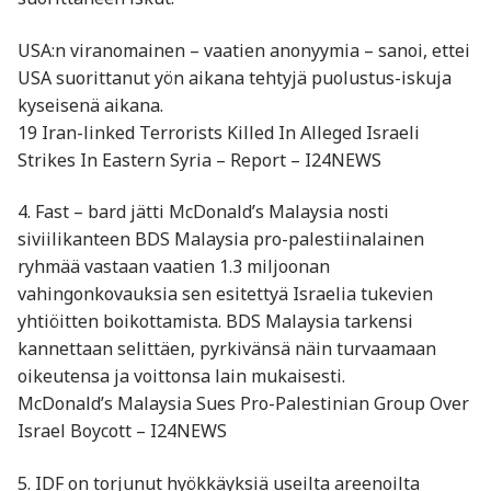
USA:n viranomainen – vaatien anonyymia – sanoi, ettei
USA suorittanut yön aikana tehtyjä puolustus-iskuja
kyseisenä aikana.
19 Iran-linked Terrorists Killed In Alleged Israeli
Strikes In Eastern Syria – Report – I24NEWS
4. Fast – bard jätti McDonald’s Malaysia nosti
siviilikanteen BDS Malaysia pro-palestiinalainen
ryhmää vastaan vaatien 1.3 miljoonan
vahingonkovauksia sen esitettyä Israelia tukevien
yhtiöitten boikottamista. BDS Malaysia tarkensi
kannettaan selittäen, pyrkivänsä näin turvaamaan
oikeutensa ja voittonsa lain mukaisesti.
McDonald’s Malaysia Sues Pro-Palestinian Group Over
Israel Boycott – I24NEWS
5. IDF on torjunut hyökkäyksiä useilta areenoilta