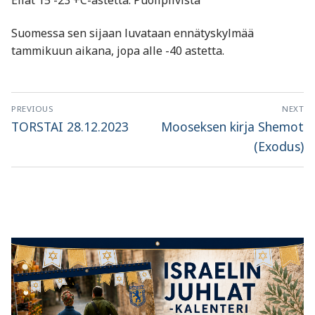
Suomessa sen sijaan luvataan ennätyskylmää
tammikuun aikana, jopa alle -40 astetta.
Artikkelien
PREVIOUS
NEXT
selaus
Previous
Next
TORSTAI 28.12.2023
Mooseksen kirja Shemot
post:
post:
(Exodus)