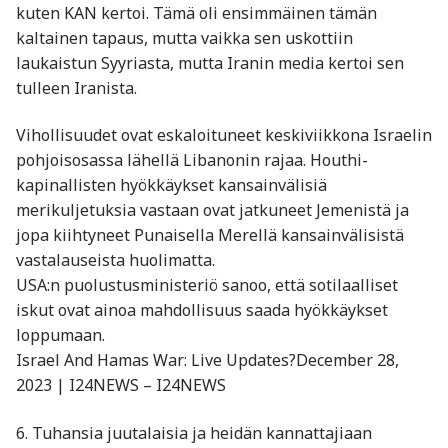
kuten KAN kertoi. Tämä oli ensimmäinen tämän
kaltainen tapaus, mutta vaikka sen uskottiin
laukaistun Syyriasta, mutta Iranin media kertoi sen
tulleen Iranista.
Vihollisuudet ovat eskaloituneet keskiviikkona Israelin
pohjoisosassa lähellä Libanonin rajaa. Houthi-
kapinallisten hyökkäykset kansainvälisiä
merikuljetuksia vastaan ovat jatkuneet Jemenistä ja
jopa kiihtyneet Punaisella Merellä kansainvälisistä
vastalauseista huolimatta.
USA:n puolustusministeriö sanoo, että sotilaalliset
iskut ovat ainoa mahdollisuus saada hyökkäykset
loppumaan.
Israel And Hamas War: Live Updates?December 28,
2023 | I24NEWS – I24NEWS
6. Tuhansia juutalaisia ja heidän kannattajiaan