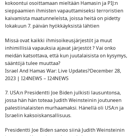
kokoontui osoittamaan mieltään Hamasin ja PIJ:n
sieppaamien ihmisten vapauttamiseksi terroristien
kaivamista maatunneleísta, joissa heitä on pidetty
lokakuun 7. päivän hyökkäyksistä lähtien
Missä ovat kaikki ihmisoikeusjärjestöt ja muut
inhimillisiä vapauksia ajavat järjestöt ? Vai onko
meidän katsottava, että kun juutalaisista on kysymys,
sääntöjä tulee muuttaa?
Israel And Hamas War: Live Updates?December 28,
2023 | I24NEWS – I24NEWS
7. USA:n Presidentti Joe Biden julkisti lausuntonsa,
jossa hän hän toteaa Judith Weinsteinin joutuneen
palestiinalaisten murhaamaksi. Hänellä oli USA:n ja
Israelin kaksoiskansallisuus.
Presidentti Joe Biden sanoo siinä Judith Weinsteinin