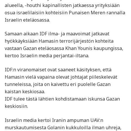
alueella, -houthi kapinallisten jatkaessa yrityksiään
osua israelilaisiin kohteisiin Punaisen Meren rannalla
Israelin eteläosassa.
Samaan aikaan IDF ilma- ja maavoimat jatkavat
hyökkäyksiään Hamasin terrorijärjestön kohteita
vastaan Gazan eteläosassa Khan Younis kaupungissa,
kertoo Israelin media perjantai-iltana.
IDF:n viranomaiset ovat saaneet käsityksen, että
Hamasin vielä vapaina olevat johtajat piileskelevät
tunneleissa, joita on kaivettu eri puolelle Gazan
kaistan keskiosaa.
IDF tulee tästä lähtien kohdistamaan iskunsa Gazan
keskiosiin.
Israelin media kertoi Iranin ampuman UAV:n
murskautumisesta Golanin kukkuloilla ilman uhreja,