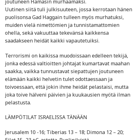
joutuneen Hamasin murhaamaksi.
Uutinen siitä tuli julkisuuteen, jossa kerrotaan hänen
puolisonsa Gad Haggain tulleen myös murhatuksi,
muiden vielä nimettömien ja tunnistamattomien
ohella, sekä vakuuttaa tekevänsä kaikkensa
saadakseen heidät kaikki vapautetuiksi.
Terrorismi on kaikissa muodoissaan edelleen tekijä,
jonka edessä valtioitten johtajat kumartavat maahan
saakka, vaikka tunnustavat siepattujen joutuneen
elämään kaikki helvetin tulet odottaessaan ja
toivoessaan, että jokin ihme heidät pelastaisi, mutta
joka toive hälveni päivien ja kuukausien myötä ilman
pelastusta.
LÄMPÖTILAT ISRAELISSA TÄNÄÄN
Jerusalem 10 -16; Tiberias 13 – 18; Dimona 12 – 20;
Eilat 15 -23 +C-astetta. Puolipilvistä