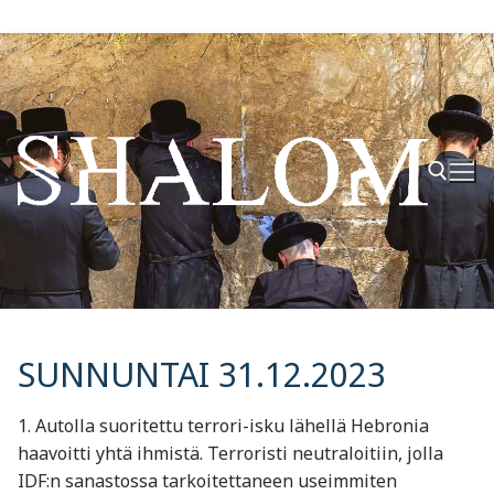
Hyppää
sisältöön
Hae:
SUNNUNTAI 31.12.2023
1. Autolla suoritettu terrori-isku lähellä Hebronia
haavoitti yhtä ihmistä. Terroristi neutraloitiin, jolla
IDF:n sanastossa tarkoitettaneen useimmiten