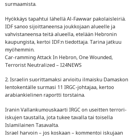
surmaamista.
Hyökkäys tapahtui lähellä Al-Fawwar pakolaisleiriä.
IDF sanoo sijoittaneensa joukkojaan alueelle ja
vahvistaneensa teitä alueella, etelään Hebronin
kaupungista, kertoi IDF:n tiedottaja. Tarina jatkuu
myöhemmin.
Car-ramming Attack In Hebron, One Wounded,
Terrorist Neutralized – I24NEWS
2. Israelin suorittamaksi arvioitu ilmaisku Damaskon
lentokentälle surmasi 11 IRGC-johtajaa, kertoo
arabiankielinen raportti torstaina.
Iranin Vallankumouskaarti IRGC on useitten terrori-
iskujen taustalla, jota tukee tavalla tai toisella
Islamilainen Tasavalta.
Israel harvoin – jos koskaan – kommentoi iskujaan