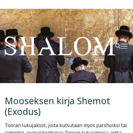
Hyppää
sisältöön
Hae:
Mooseksen kirja Shemot
(Exodus)
Tooran lukujaksot, joita kutsutaan myös parshoiksi tai
sidroiksi, ovat viikoittaisia Tooran lukujaksoja, jotka