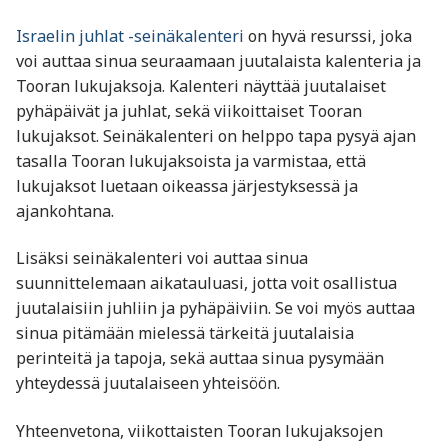
Israelin juhlat -seinäkalenteri
on hyvä resurssi, joka
voi auttaa sinua seuraamaan juutalaista kalenteria ja
Tooran lukujaksoja. Kalenteri näyttää juutalaiset
pyhäpäivät ja juhlat, sekä viikoittaiset Tooran
lukujaksot. Seinäkalenteri on helppo tapa pysyä ajan
tasalla Tooran lukujaksoista ja varmistaa, että
lukujaksot luetaan oikeassa järjestyksessä ja
ajankohtana.
Lisäksi seinäkalenteri voi auttaa sinua
suunnittelemaan aikatauluasi, jotta voit osallistua
juutalaisiin juhliin ja pyhäpäiviin. Se voi myös auttaa
sinua pitämään mielessä tärkeitä juutalaisia
perinteitä ja tapoja, sekä auttaa sinua pysymään
yhteydessä juutalaiseen yhteisöön.
Yhteenvetona, viikottaisten Tooran lukujaksojen