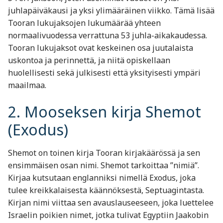
juhlapäiväkausi ja yksi ylimääräinen viikko. Tämä lisää
Tooran lukujaksojen lukumäärää yhteen
normaalivuodessa verrattuna 53 juhla-aikakaudessa.
Tooran lukujaksot ovat keskeinen osa juutalaista
uskontoa ja perinnettä, ja niitä opiskellaan
huolellisesti sekä julkisesti että yksityisesti ympäri
maailmaa.
2. Mooseksen kirja Shemot
(Exodus)
Shemot on toinen kirja Tooran kirjakäärössä ja sen
ensimmäisen osan nimi. Shemot tarkoittaa ”nimiä”.
Kirjaa kutsutaan englanniksi nimellä Exodus, joka
tulee kreikkalaisesta käännöksestä, Septuagintasta.
Kirjan nimi viittaa sen avauslauseeseen, joka luettelee
Israelin poikien nimet, jotka tulivat Egyptiin Jaakobin