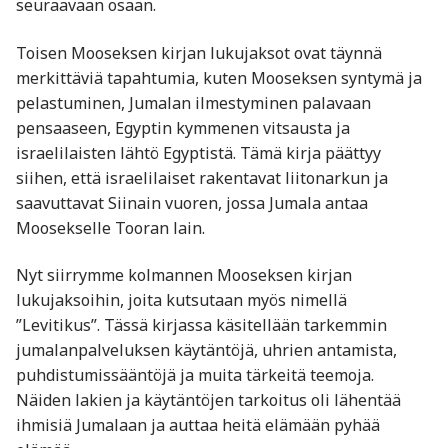
seuraavaan osaan.
Toisen Mooseksen kirjan lukujaksot ovat täynnä
merkittäviä tapahtumia, kuten Mooseksen syntymä ja
pelastuminen, Jumalan ilmestyminen palavaan
pensaaseen, Egyptin kymmenen vitsausta ja
israelilaisten lähtö Egyptistä. Tämä kirja päättyy
siihen, että israelilaiset rakentavat liitonarkun ja
saavuttavat Siinain vuoren, jossa Jumala antaa
Moosekselle Tooran lain.
Nyt siirrymme kolmannen Mooseksen kirjan
lukujaksoihin, joita kutsutaan myös nimellä
”Levitikus”. Tässä kirjassa käsitellään tarkemmin
jumalanpalveluksen käytäntöjä, uhrien antamista,
puhdistumissääntöjä ja muita tärkeitä teemoja.
Näiden lakien ja käytäntöjen tarkoitus oli lähentää
ihmisiä Jumalaan ja auttaa heitä elämään pyhää