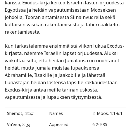
kanssa. Exodus-kirja kertoo Israelin lasten orjuudesta
Egyptissä ja heidän vapautumisestaan Mooseksen
johdolla, Tooran antamisesta Siinainvuorella sekä
kultaisen vasikan rakentamisesta ja tabernaakkelin
rakentamisesta.
Kun tarkastelemme ensimmäistä viikon lukua Exodus-
kirjasta, näemme Israelin lapset orjuudessa. Aluksi
vaikuttaa siltä, että heidän Jumalansa on unohtanut
heidät, mutta Jumala muistaa lupauksensa
Abrahamille, Iisakille ja Jaakobille ja lähettää
Lunastajan heidän lastensa lapsille rakkaudestaan.
Exodus-kirja antaa meille tarinan uskosta,
vapautumisesta ja lupauksen täyttymisestä.
Shemot, שְׁמוֹת
Names
2. Moos. 1:1-6:1
Va’eira, וָאֵרָא
Appeared
6:2-9:35