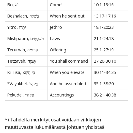
Bo, בֹּא
Come!
10:1-13:16
Beshalach, בְּשַׁלַּח
When he sent out
13:17-17:16
Yitro, יִתְרוֹ
Jethro
18:1-20:23
Mishpatim, מִּשְׁפָּטִים
Laws
21:1-24:18
Terumah, תְּרוּמָה
Offering
25:1-27:19
Tetzaveh, תְּצַוֶּה
You shall command
27:20-30:10
Ki Tisa, כִּי תִשָּׂא
When you elevate
30:11-34:35
*Vayakhel, וַיַּקְהֵל
And he assembled
35:1-38:20
Pekudei, פְקוּדֵי
Accountings
38:21-40:38
*) Tähdellä merkityt osat voidaan viikkojen
muuttuvasta lukumäärästä johtuen yhdistää