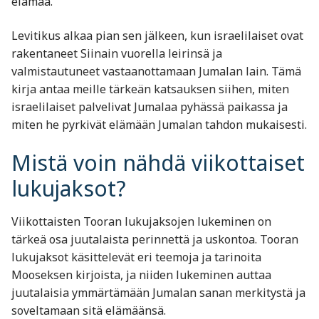
elämää.
Levitikus alkaa pian sen jälkeen, kun israelilaiset ovat
rakentaneet Siinain vuorella leirinsä ja
valmistautuneet vastaanottamaan Jumalan lain. Tämä
kirja antaa meille tärkeän katsauksen siihen, miten
israelilaiset palvelivat Jumalaa pyhässä paikassa ja
miten he pyrkivät elämään Jumalan tahdon mukaisesti.
Mistä voin nähdä viikottaiset
lukujaksot?
Viikottaisten Tooran lukujaksojen lukeminen on
tärkeä osa juutalaista perinnettä ja uskontoa. Tooran
lukujaksot käsittelevät eri teemoja ja tarinoita
Mooseksen kirjoista, ja niiden lukeminen auttaa
juutalaisia ymmärtämään Jumalan sanan merkitystä ja
soveltamaan sitä elämäänsä.