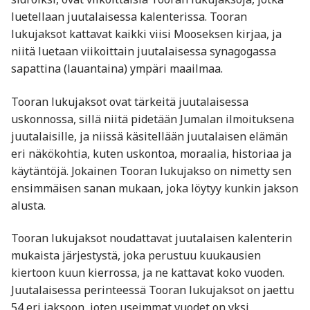
luetellaan juutalaisessa kalenterissa. Tooran
lukujaksot kattavat kaikki viisi Mooseksen kirjaa, ja
niitä luetaan viikoittain juutalaisessa synagogassa
sapattina (lauantaina) ympäri maailmaa.
Tooran lukujaksot ovat tärkeitä juutalaisessa
uskonnossa, sillä niitä pidetään Jumalan ilmoituksena
juutalaisille, ja niissä käsitellään juutalaisen elämän
eri näkökohtia, kuten uskontoa, moraalia, historiaa ja
käytäntöjä. Jokainen Tooran lukujakso on nimetty sen
ensimmäisen sanan mukaan, joka löytyy kunkin jakson
alusta.
Tooran lukujaksot noudattavat juutalaisen kalenterin
mukaista järjestystä, joka perustuu kuukausien
kiertoon kuun kierrossa, ja ne kattavat koko vuoden.
Juutalaisessa perinteessä Tooran lukujaksot on jaettu
54 eri jaksoon, joten useimmat vuodet on yksi