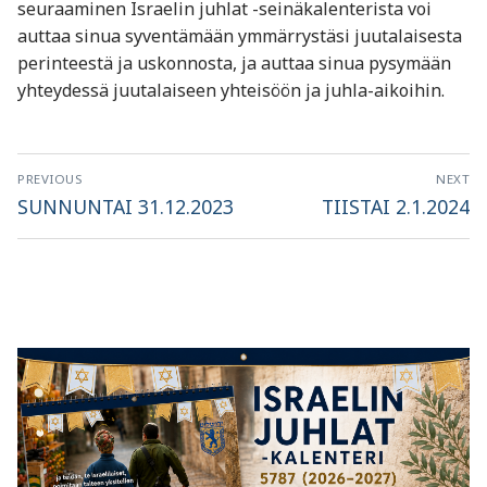
seuraaminen Israelin juhlat -seinäkalenterista voi
auttaa sinua syventämään ymmärrystäsi juutalaisesta
perinteestä ja uskonnosta, ja auttaa sinua pysymään
yhteydessä juutalaiseen yhteisöön ja juhla-aikoihin.
Artikkelien
PREVIOUS
NEXT
selaus
Previous
Next
SUNNUNTAI 31.12.2023
TIISTAI 2.1.2024
post:
post: