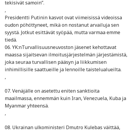
tekisivät samoin”.
,
Presidentti Putinin kasvot ovat viimeisissä videoissa
oudon pöhöttyneet, mikä on nostanut arvailuja sen
syystä. Jotkut esittävät syöpää, mutta varmaa emme
tiedä.
06. YK:nTurvallisuusneuvoston jäsenet kehottavat
maassa sijaitsevan ilmoitusjärjestelmän järjestämistä,
joka seuraa turvallisen pääsyn ja liikkumisen
inhimillisille saattueille ja lennoille taistelualueilta.
,
07. Venäjälle on asetettu eniten sanktioita
maailmassa, ennemmän kuin Iran, Venezuela, Kuba ja
Myanmar yhteensä.
,
08. Ukrainan ulkoministeri Dmutro Kulebas väittää,