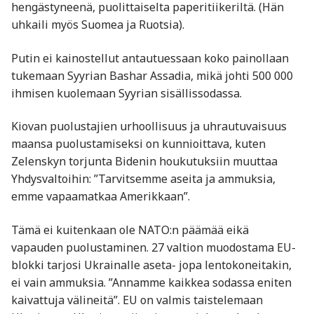
hengästyneenä, puolittaiselta paperitiikeriltä. (Hän
uhkaili myös Suomea ja Ruotsia).
Putin ei kainostellut antautuessaan koko painollaan
tukemaan Syyrian Bashar Assadia, mikä johti 500 000
ihmisen kuolemaan Syyrian sisällissodassa.
Kiovan puolustajien urhoollisuus ja uhrautuvaisuus
maansa puolustamiseksi on kunnioittava, kuten
Zelenskyn torjunta Bidenin houkutuksiin muuttaa
Yhdysvaltoihin: ”Tarvitsemme aseita ja ammuksia,
emme vapaamatkaa Amerikkaan”.
Tämä ei kuitenkaan ole NATO:n päämää eikä
vapauden puolustaminen. 27 valtion muodostama EU-
blokki tarjosi Ukrainalle aseta- jopa lentokoneitakin,
ei vain ammuksia. ”Annamme kaikkea sodassa eniten
kaivattuja välineitä”. EU on valmis taistelemaan