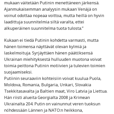
mukaan väitetään Putinin menettäneen järkensä.
Ajanmukaisemman analyysin mukaan Venäjä on
voinut odottaa nopeaa voittoa, mutta heillä on hyvin
laadittuja suunnitelmia siltä varalta, ettei
alkuperäinen suunnitelma tuota tulosta.”
Kukaan ei tiedä Putinin kohdetta varmasti, mutta
hänen toimensa näyttävät olevan kylmiä ja
laskelmoituja. Syrjäyttäen hänen päätöksensä
Ukrainan miehityksestä hulluuden muotona voivat
toimia peittona Putinin motiivien ja tulevien toimien
suojaamiseksi.
Putiinin seuraaviin kohteisiin voivat kuulua Puola,
Moldova, Romania, Bulgaria, Unkari, Slovakia
Tsekkitasavalta ja Baltien maat, Viro Latvia ja Liettua.
Hän riisti alueita Georgialta 2008 ja Krimean
Ukrainalta 204. Putin on vainunnut veren tuoksun
nöhdessään Lännen ja NATO:n heikkona,