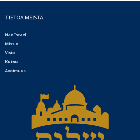
TIETOA MEISTÄ
Näe Israel
Missio
Visio
Kutsu
Avoimuus