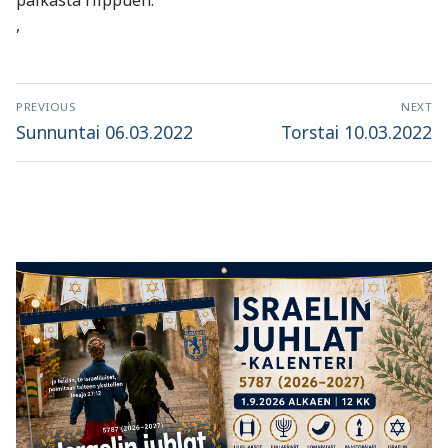
paikasta riippuen.
,
Artikkelien
PREVIOUS
NEXT
selaus
Previous
Next
Sunnuntai 06.03.2022
Torstai 10.03.2022
post:
post: