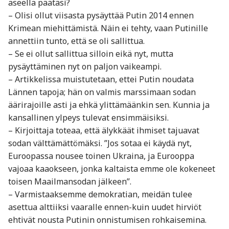
aseella päätäsi?
– Olisi ollut viisasta pysäyttää Putin 2014 ennen
Krimean miehittämistä. Näin ei tehty, vaan Putinille
annettiin tunto, että se oli sallittua.
– Se ei ollut sallittua silloin eikä nyt, mutta
pysäyttäminen nyt on paljon vaikeampi.
– Artikkelissa muistutetaan, ettei Putin noudata
Lännen tapoja; hän on valmis marssimaan sodan
äärirajoille asti ja ehkä ylittämäänkin sen. Kunnia ja
kansallinen ylpeys tulevat ensimmäisiksi.
– Kirjoittaja toteaa, että älykkäät ihmiset tajuavat
sodan välttämättömäksi. ”Jos sotaa ei käydä nyt,
Euroopassa nousee toinen Ukraina, ja Eurooppa
vajoaa kaaokseen, jonka kaltaista emme ole kokeneet
toisen Maailmansodan jälkeen”.
– Varmistaaksemme demokratian, meidän tulee
asettua alttiiksi vaaralle ennen-kuin uudet hirviöt
ehtivät nousta Putinin onnistumisen rohkaisemina.