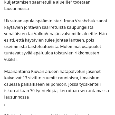
kuljettamisen saarretuille alueille” todetaan
lausunnossa.
Ukrainan apulaispääministeri Iryna Vreshchuk sanoi
käytävien johtavan saarretuista kaupungeista
venäläisten tai ValkoVenäjän valvomille alueille. Hän
esitti, että käytävien tulee johtaa länteen, pois
useimmista taistelualueista. Molemmat osapuolet
tuntevat syvää epäluuloa toistuvien rikkomusten
vuoksi.
Maanantaina Kiovan alueen hätäpalvelun jäsenet
kaivoivat 13 siviilin ruumiit raunioista, ilmaiskun
osuessa paikalliseen leipomoon, jossa työskenteli
iskun aikaan 30 työntekijää, kerrotaan sen antamassa
lausunnossa.
,