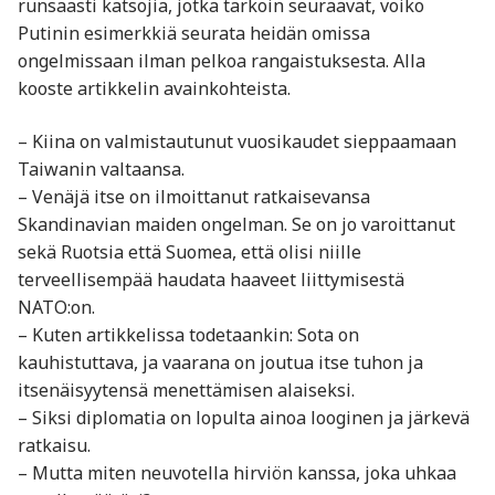
runsaasti katsojia, jotka tarkoin seuraavat, voiko
Putinin esimerkkiä seurata heidän omissa
ongelmissaan ilman pelkoa rangaistuksesta. Alla
kooste artikkelin avainkohteista.
– Kiina on valmistautunut vuosikaudet sieppaamaan
Taiwanin valtaansa.
– Venäjä itse on ilmoittanut ratkaisevansa
Skandinavian maiden ongelman. Se on jo varoittanut
sekä Ruotsia että Suomea, että olisi niille
terveellisempää haudata haaveet liittymisestä
NATO:on.
– Kuten artikkelissa todetaankin: Sota on
kauhistuttava, ja vaarana on joutua itse tuhon ja
itsenäisyytensä menettämisen alaiseksi.
– Siksi diplomatia on lopulta ainoa looginen ja järkevä
ratkaisu.
– Mutta miten neuvotella hirviön kanssa, joka uhkaa