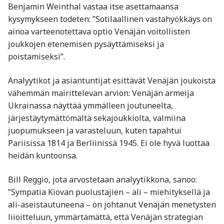
Benjamin Weinthal vastaa itse asettamaansa
kysymykseen todeten: ”Sotilaallinen vastahyökkäys on
ainoa varteenotettava optio Venäjän voitollisten
joukkojen etenemisen pysäyttämiseksi ja
poistamiseksi”.
Analyytikot ja asiantuntijat esittävät Venäjän joukoista
vähemmän mairittelevan arvion: Venäjän armeija
Ukrainassa näyttää ymmälleen joutuneelta,
järjestäytymättömältä sekajoukkiolta, valmiina
juopumukseen ja varasteluun, kuten tapahtui
Pariisissa 1814 ja Berliinissä 1945. Ei ole hyvä luottaa
heidän kuntoonsa.
Bill Reggio, jota arvostetaan analyytikkona, sanoo:
”Sympatia Kiovan puolustajien – ali – miehityksellä ja
ali-aseistautuneena – on johtanut Venäjän menetysten
liioitteluun, ymmärtämättä, että Venäjän strategian