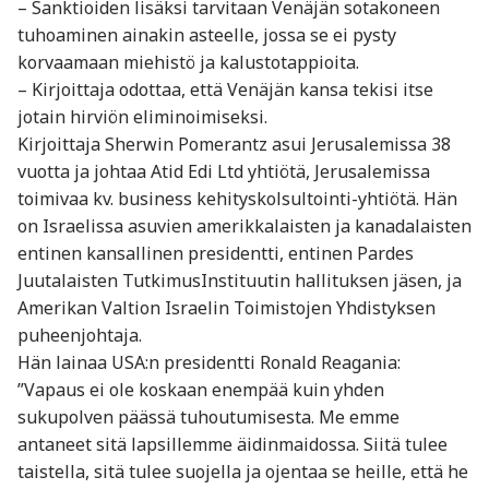
– Sanktioiden lisäksi tarvitaan Venäjän sotakoneen
tuhoaminen ainakin asteelle, jossa se ei pysty
korvaamaan miehistö ja kalustotappioita.
– Kirjoittaja odottaa, että Venäjän kansa tekisi itse
jotain hirviön eliminoimiseksi.
Kirjoittaja Sherwin Pomerantz asui Jerusalemissa 38
vuotta ja johtaa Atid Edi Ltd yhtiötä, Jerusalemissa
toimivaa kv. business kehityskolsultointi-yhtiötä. Hän
on Israelissa asuvien amerikkalaisten ja kanadalaisten
entinen kansallinen presidentti, entinen Pardes
Juutalaisten TutkimusInstituutin hallituksen jäsen, ja
Amerikan Valtion Israelin Toimistojen Yhdistyksen
puheenjohtaja.
Hän lainaa USA:n presidentti Ronald Reagania:
”Vapaus ei ole koskaan enempää kuin yhden
sukupolven päässä tuhoutumisesta. Me emme
antaneet sitä lapsillemme äidinmaidossa. Siitä tulee
taistella, sitä tulee suojella ja ojentaa se heille, että he