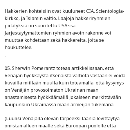
Hakkerien kohteisiin ovat kuuluneet CIA, Scientologia-
kirkko, ja Islamin valtio. Laajoja hakkeriryhmien
pidätyksiä on suoritettu USA:ssa.
Järjestäytymättömien ryhmien avoin rakenne voi
muuttaa kohdettaan sekä hakkereita, joita se
houkuttelee.
,
05. Sherwin Pomerantz toteaa artikkelissaan, että
Venäjän hyökkäystä itsenäistä valtiota vastaan ei voida
kuvailla miillään muulla kuin toteamalla, että kysymys
on Venäjän provosoimaton Ukrainan maan
anastamisesta hyökkäämällä jokaiseen merkittävään
kaupunkiin Ukrainassa maan armeijan tukemana.
(Luulisi Venäjällä olevan tarpeeksi lääniä levittäytyä
omistamalleen maalle sekä Euroopan puolelle että