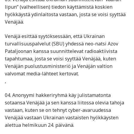
lipun” (valheellisen) tiedon käyttämistä koskien
hyökkäystä ydinlaitosta vastaan, josta se voisi syyttää
Venäjää.
Venäjä esittää syytöksessään, että Ukrainan
turvallisuuspalvelut (SBU) yhdessä neo-natsi Azov
Pataljoonan kanssa suunnittelevat radioaktiivista
tapahtumaa, josta se voisi syyttää Venäjää, kuten
Venäjän puolustusministeriö ja Venäjän valtion
valvomat media-lähteet kertovat.
,
04. Anonyymi hakkeriryhmä käy julistamatonta
sotaansa Venäjää ja sen kanssa liitossa olevia tahoja
vastaan, kuten se on tehnyt cyber-avaruudessa
Venäjää vastaan Ukrainan vastaisten hyökkäysten
alettua helmikuun 24. päivänä.