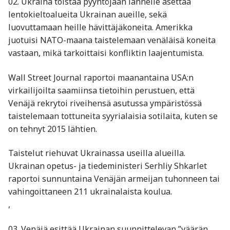
02. Ukraina toistaa pyyntöjään lännelle asettaa
lentokieltoalueita Ukrainan aueille, sekä
luovuttamaan heille hävittäjäkoneita. Amerikka
juotuisi NATO-maana taistelemaan venäläisä koneita
vastaan, mikä tarkoittaisi konfliktin laajentumista.
Wall Street Journal raportoi maanantaina USA:n
virkailijoilta saamiinsa tietoihin perustuen, että
Venäjä rekrytoi riveihensä asutussa ympäristössä
taistelemaan tottuneita syyrialaisia sotilaita, kuten se
on tehnyt 2015 lähtien.
Taistelut riehuvat Ukrainassa useilla alueilla.
Ukrainan opetus- ja tiedeministeri Serhliy Shkarlet
raportoi sunnuntaina Venäjän armeijan tuhonneen tai
vahingoittaneen 211 ukrainalaista koulua.
,
03. Venäjä esittää Ukrainan suunnittelevan ”väärän