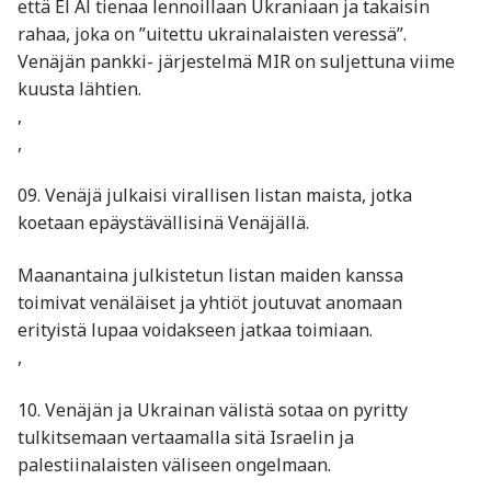
että El Al tienaa lennoillaan Ukraniaan ja takaisin
rahaa, joka on ”uitettu ukrainalaisten veressä”.
Venäjän pankki- järjestelmä MIR on suljettuna viime
kuusta lähtien.
,
,
09. Venäjä julkaisi virallisen listan maista, jotka
koetaan epäystävällisinä Venäjällä.
Maanantaina julkistetun listan maiden kanssa
toimivat venäläiset ja yhtiöt joutuvat anomaan
erityistä lupaa voidakseen jatkaa toimiaan.
,
10. Venäjän ja Ukrainan välistä sotaa on pyritty
tulkitsemaan vertaamalla sitä Israelin ja
palestiinalaisten väliseen ongelmaan.