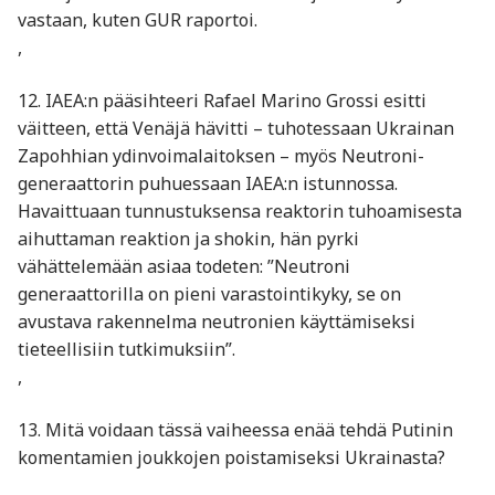
vastaan, kuten GUR raportoi.
,
12. IAEA:n pääsihteeri Rafael Marino Grossi esitti
väitteen, että Venäjä hävitti – tuhotessaan Ukrainan
Zapohhian ydinvoimalaitoksen – myös Neutroni-
generaattorin puhuessaan IAEA:n istunnossa.
Havaittuaan tunnustuksensa reaktorin tuhoamisesta
aihuttaman reaktion ja shokin, hän pyrki
vähättelemään asiaa todeten: ”Neutroni
generaattorilla on pieni varastointikyky, se on
avustava rakennelma neutronien käyttämiseksi
tieteellisiin tutkimuksiin”.
,
13. Mitä voidaan tässä vaiheessa enää tehdä Putinin
komentamien joukkojen poistamiseksi Ukrainasta?