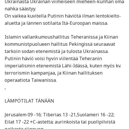
Ukrainasta Ukrainan viimeiseen mieheen-kunhan oma
nahka säästyy.
On vaikea kuvitella Putinin häviötä ilman lentokielto-
aluetta ja lännen sotilaita Itä-Euroopan maissa.
Islamin vallankumoushallitus Teheranissa ja Kiinan
kommunistpuolueen hallitus Pekingissä seuraavat
tarkoin sodan etenemistä ja tulosta Ukrainassa.
Putinin häviö voisi hyvin viilentää Teheranin
imperialismin etenemistä Lähi-Idässä, kuten myös kv.
terrorismin kampanjaa, ja Kiinan hallituksen
operaatiota Taiwanissa.
,
LÄMPÖTILAT TÄNÄÄN
Jerusalem 09 -16; Tiberias 13 -21,Suolameri 16 -22;
Eilat 17 -22 +C-astetta; aurinkoista tai puolipilvistä