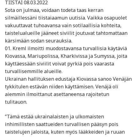
TIISTAI 08.03.2022
Sota on julmaa, voidaan todeta taas kerran
silmäillessäni tiistaiaamun uutisia. Vaikka osapuolet
vakuuttavat tuhoavansa vain sotilaallisia kohteita,
taistelualueille jääneet siviilit joutuvat tahtomattaan
kärsimään sodan seurauksia.
01. Kreml ilmoitti muodostavansa turvallisia käytäviä
Kiovassa, Mariupolissa, Kharkivissa ja Sumyssa, joita
käyttäessään siviilit voivat pyrkiä pois vaarasta
turvallisemmille alueille.
Ukrainan hallituksen edustaja Kiovassa sanoo Venäjän
tykkitulen estävän niiden käyttämisen. Venäjä oli
aiemmin ilmoittanut asettaneensa rajoitetun
tulitauon.
”Tämä estää ukrainalaisten ja ulkomaisten
inhimillisten saattueiden turvallisen pääsyn pois
taistelujen jaloista, kuten myös lääkkeiden ja ruuan