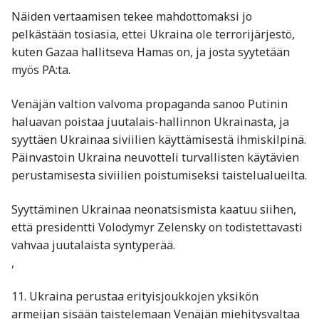
Näiden vertaamisen tekee mahdottomaksi jo
pelkästään tosiasia, ettei Ukraina ole terrorijärjestö,
kuten Gazaa hallitseva Hamas on, ja josta syytetään
myös PA:ta.
Venäjän valtion valvoma propaganda sanoo Putinin
haluavan poistaa juutalais-hallinnon Ukrainasta, ja
syyttäen Ukrainaa siviilien käyttämisestä ihmiskilpinä.
Päinvastoin Ukraina neuvotteli turvallisten käytävien
perustamisesta siviilien poistumiseksi taistelualueilta.
Syyttäminen Ukrainaa neonatsismista kaatuu siihen,
että presidentti Volodymyr Zelensky on todistettavasti
vahvaa juutalaista syntyperää.
,
11. Ukraina perustaa erityisjoukkojen yksikön
armeijan sisään taistelemaan Venäjän miehitysvaltaa