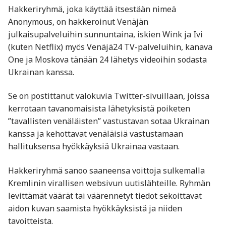
Hakkeriryhmä, joka käyttää itsestään nimeä
Anonymous, on hakkeroinut Venäjän
julkaisupalveluihin sunnuntaina, iskien Wink ja Ivi
(kuten Netflix) myös Venäjä24 TV-palveluihin, kanava
One ja Moskova tänään 24 lähetys videoihin sodasta
Ukrainan kanssa.
Se on postittanut valokuvia Twitter-sivuillaan, joissa
kerrotaan tavanomaisista lähetyksistä poiketen
”tavallisten venäläisten” vastustavan sotaa Ukrainan
kanssa ja kehottavat venäläisiä vastustamaan
hallituksensa hyökkäyksiä Ukrainaa vastaan.
Hakkeriryhmä sanoo saaneensa voittoja sulkemalla
Kremlinin virallisen websivun uutislähteille. Ryhmän
levittämät väärät tai väärennetyt tiedot sekoittavat
aidon kuvan saamista hyökkäyksistä ja niiden
tavoitteista.