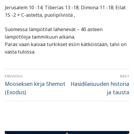
Jerusalem 10 -14; Tiberias 13 -18; Dimona 11 -18; Eilat
15 -2 + C-astetta, puolipilvistä ,
Suomessa lämpötilat lähenevät – 40 asteen
lämpötiloja tammikuun aikana.
Paras vaan kaivaa turkikset esiin kätköistään, talvi on
vasta tulossa.
Artikkelien
PREVIOUS
NEXT
selaus
Previous
Next
Mooseksen kirja Shemot
Hasidilaisuuden historia
post:
post:
(Exodus)
ja tausta