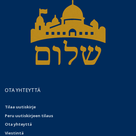
OTA YHTEYTTÄ
Tilaa uutiskirje
Peru uutiskirjeen tilaus
Ota
yhteyttä
Viestintä