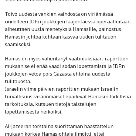
Toivo uudesta vankien vaihdosta on viriämässä
uudelleen IDF:n joukkojen laajentaessa operaatioitaan
aiheuttaen uusia menetyksiä Hamasille, painostus
Hamasin johtoa kohtaan kasvaa uuden tulitauon
saamiseksi.
Hamas on myös vähentänyt vaatimuksiaan; raporttien
mukaan se ei enää vaadi sodan lopettamista ja IDF:n
joukkojen vetoa pois Gazasta ehtoina uudesta
tulitauosta.
Israelin viime päivien raporttien mukaan Israelin
turvallisuus-viranomaiset epäilevät Hamasin todellisia
tarkoituksia, kutsuen tietoja taistelujen
lopettamisesta heikoiksi.
Al-Jazeeran torstaina suorittaman haastattelun
mukaan korkea Hamasjohtaja ilmoitti, ettei