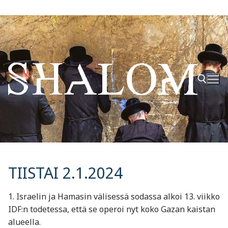
Hyppää
sisältöön
Hae:
TIISTAI 2.1.2024
1. Israelin ja Hamasin välisessä sodassa alkoi 13. viikko
IDF:n todetessa, että se operoi nyt koko Gazan kaistan
alueella.