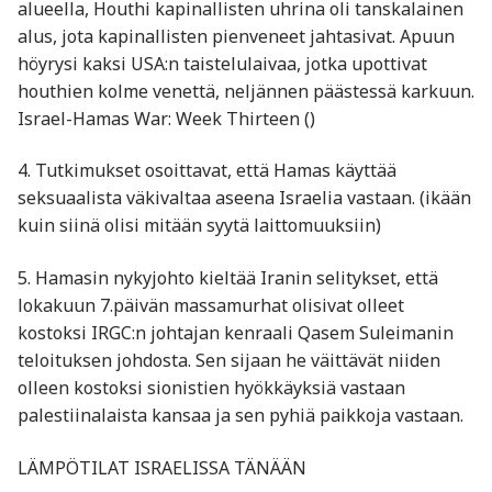
alueella, Houthi kapinallisten uhrina oli tanskalainen
alus, jota kapinallisten pienveneet jahtasivat. Apuun
höyrysi kaksi USA:n taistelulaivaa, jotka upottivat
houthien kolme venettä, neljännen päästessä karkuun.
Israel-Hamas War: Week Thirteen ()
4. Tutkimukset osoittavat, että Hamas käyttää
seksuaalista väkivaltaa aseena Israelia vastaan. (ikään
kuin siinä olisi mitään syytä laittomuuksiin)
5. Hamasin nykyjohto kieltää Iranin selitykset, että
lokakuun 7.päivän massamurhat olisivat olleet
kostoksi IRGC:n johtajan kenraali Qasem Suleimanin
teloituksen johdosta. Sen sijaan he väittävät niiden
olleen kostoksi sionistien hyökkäyksiä vastaan
palestiinalaista kansaa ja sen pyhiä paikkoja vastaan.
LÄMPÖTILAT ISRAELISSA TÄNÄÄN