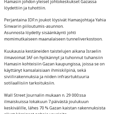
Hamasin johdon yleiset johtokeskukset Gazassa
löydettiin ja tuhottiin.
Perjantaina IDF:n joukot löysivät Hamasjohtaja Yahia
Sinwarin piiloutumis-asunnon.
Asunnosta löydetty sisäänkäynti johti
momimutkaiseen maanalaiseen tunneliverkostoon.
Kuukausia kestäneiden taistelujen aikana Israelin
ilmavoimat IAF on hyökännyt ja tuhonnut tuhansiin
Hamasin kohteisiin Gazan kaupungissa, joissa se on
käyttänyt kansalaisiaan ihmiskilpinä, sekä
siviilirakennuksia ja niiden infrasrtuktuuria
sotilaallisiin tarkoituksiin.
Wall Street Journalin mukaan n. 29 000:ssa
ilmaiskuissa lokakuun 7.päivästä joulukuun
keskivälille, lähes 70 % Gazan kaistan rakennuksista