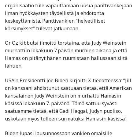
organisaatio tule vapauttamaan uusia panttivankejaan
ilman hyökkäysten täydellistä ja ehdotonta
keskeyttämistä. Panttivankien ”helvetilliset
kärsimykset” tulevat jatkumaan.
Or Oz kibbutsi ilmoitti torstaina, että Judy Weinstein
murhattiin lokakuun 7.päivän murhien aikana ja että
Hamas on pitänyt hänen ruumistaan hallussaan siitä
lähtien.
USA:n Presidentti Joe Biden kirjoitti X-tiedotteessa: ”Jill
on kanssani ahdistunut saatuaan tietää, että Amerikan
kansalainen Judy Weinstein on murhattu Hamasin
käsissä lokakuun 7. päivänä. Tämä sattuu syvästi
saatuamme tietää, että Gadi Haggai, Judyn puoliso,
uskotaan myös tulleen surmatuksi Hamasin käsissä”.
Biden lupasi lausunnossaan vankien omaisille