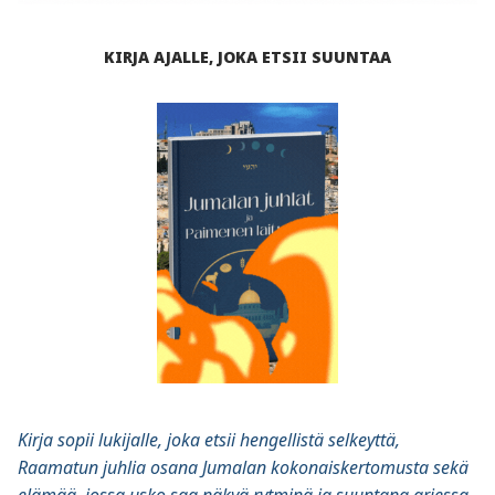
KIRJA AJALLE, JOKA ETSII SUUNTAA
Kirja sopii lukijalle, joka etsii hengellistä selkeyttä,
Raamatun juhlia osana Jumalan kokonaiskertomusta sekä
elämää, jossa usko saa näkyä rytminä ja suuntana arjessa