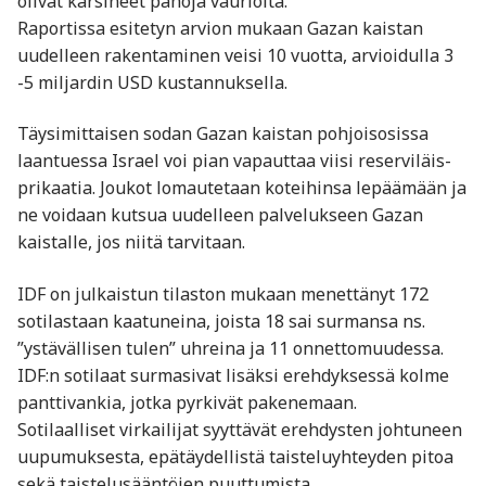
olivat kärsineet pahoja vaurioita.
Raportissa esitetyn arvion mukaan Gazan kaistan
uudelleen rakentaminen veisi 10 vuotta, arvioidulla 3
-5 miljardin USD kustannuksella.
Täysimittaisen sodan Gazan kaistan pohjoisosissa
laantuessa Israel voi pian vapauttaa viisi reserviläis-
prikaatia. Joukot lomautetaan koteihinsa lepäämään ja
ne voidaan kutsua uudelleen palvelukseen Gazan
kaistalle, jos niitä tarvitaan.
IDF on julkaistun tilaston mukaan menettänyt 172
sotilastaan kaatuneina, joista 18 sai surmansa ns.
”ystävällisen tulen” uhreina ja 11 onnettomuudessa.
IDF:n sotilaat surmasivat lisäksi erehdyksessä kolme
panttivankia, jotka pyrkivät pakenemaan.
Sotilaalliset virkailijat syyttävät erehdysten johtuneen
uupumuksesta, epätäydellistä taisteluyhteyden pitoa
sekä taistelusääntöjen puuttumista.