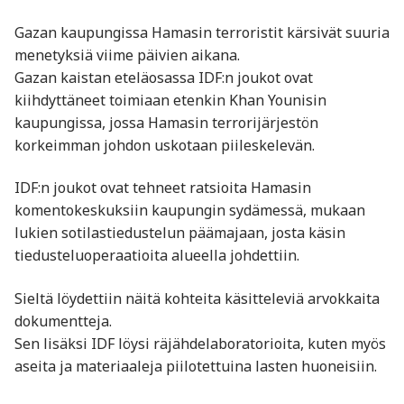
Gazan kaupungissa Hamasin terroristit kärsivät suuria
menetyksiä viime päivien aikana.
Gazan kaistan eteläosassa IDF:n joukot ovat
kiihdyttäneet toimiaan etenkin Khan Younisin
kaupungissa, jossa Hamasin terrorijärjestön
korkeimman johdon uskotaan piileskelevän.
IDF:n joukot ovat tehneet ratsioita Hamasin
komentokeskuksiin kaupungin sydämessä, mukaan
lukien sotilastiedustelun päämajaan, josta käsin
tiedusteluoperaatioita alueella johdettiin.
Sieltä löydettiin näitä kohteita käsitteleviä arvokkaita
dokumentteja.
Sen lisäksi IDF löysi räjähdelaboratorioita, kuten myös
aseita ja materiaaleja piilotettuina lasten huoneisiin.