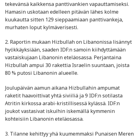
tekevänsä kaikkensa panttivankien vapauttamiseksi.
Hamasin uskotaan edelleen pitävän lähes kolme
kuukautta sitten 129 sieppaamiaan panttivankeja,
murhaten loput kylmäverisesti.
2. Raportin mukaan Hizbullah on Libanonissa lisännyt
hyökkäyksiään, saaden IDF:n samoin kiihdyttämään
vastaiskujaan Libanonin eteläosassa. Perjantaina
Hizbullah ampui 30 rakettia Israelin suuntaan, joista
80 % putosi Libanonin alueelle.
Joulupäivän aamun aikana Hizbullahin ampumat
raketit haavoittivat yhtä siviiliä ja 9 IDF:n sotilasta
Atritin kirkossa arabi-kristillisessä kylässä. IDF:n
joukot vastasivat iskuihin iskemällä kymmenin
kohteisiin Libanonin eteläosassa.
3. Tilanne kehittyy yhä kuumemmaksi Punaisen Meren