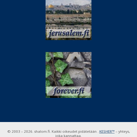
© 2003 – 2026. shalom.fi. Kaikki oikeudet pidätetään .
KESHER™
– yhteys,
joka kannattaa.