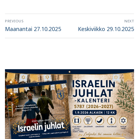
Artikkelien
PREVIOUS
NEXT
selaus
Previous
Next
Maanantai 27.10.2025
Keskiviikko 29.10.2025
post:
post: