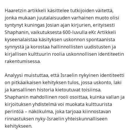
Haaretzin artikkeli käsittelee tutkijoiden väitettä,
jonka mukaan juutalaisuuden varhainen muoto olisi
syntynyt kuningas Josian ajan kirjurien, erityisesti
Shaphanin, vaikutuksesta 600-luvulla eKr. Artikkeli
kyseenalaistaa käsityksen uskonnon spontaanista
synnystä ja korostaa hallinnollisten uudistusten ja
kirjallisen kulttuurin roolia uskonnollisen identiteetin
rakentumisessa.
Analyysi muistuttaa, että Israelin nykyinen identiteetti
on pitkäaikaisen kehityksen tulos, jossa uskonto, laki
ja kansallinen historia kietoutuvat toisiinsa.
Shaphanin mahdollinen rooli osoittaa, kuinka vallan ja
kirjoituksen yhdistelmä voi muokata kulttuurista
perintöä – näkökulma, joka tarjoaa kiinnostavan
rinnastuksen nyky-Israelin yhteiskunnalliseen
kehitykseen.