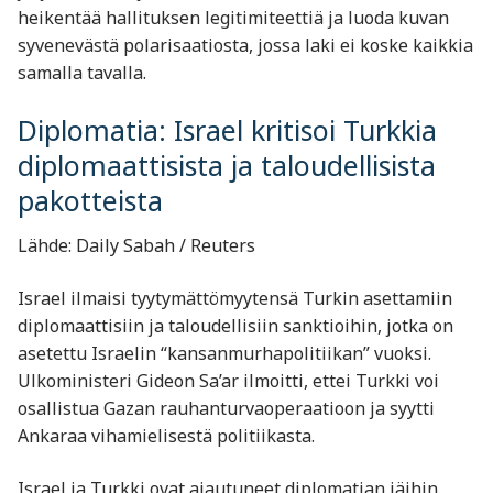
heikentää hallituksen legitimiteettiä ja luoda kuvan
syvenevästä polarisaatiosta, jossa laki ei koske kaikkia
samalla tavalla.
Diplomatia: Israel kritisoi Turkkia
diplomaattisista ja taloudellisista
pakotteista
Lähde: Daily Sabah / Reuters
Israel ilmaisi tyytymättömyytensä Turkin asettamiin
diplomaattisiin ja taloudellisiin sanktioihin, jotka on
asetettu Israelin “kansanmurhapolitiikan” vuoksi.
Ulkoministeri Gideon Sa’ar ilmoitti, ettei Turkki voi
osallistua Gazan rauhanturvaoperaatioon ja syytti
Ankaraa vihamielisestä politiikasta.
Israel ja Turkki ovat ajautuneet diplomatian jäihin.