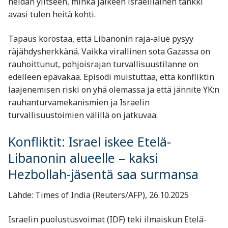
heidän ylitseen, minkä jälkeen israelilainen tankki
avasi tulen heitä kohti.
Tapaus korostaa, että Libanonin raja-alue pysyy
räjähdysherkkänä. Vaikka virallinen sota Gazassa on
rauhoittunut, pohjoisrajan turvallisuustilanne on
edelleen epävakaa. Episodi muistuttaa, että konfliktin
laajenemisen riski on yhä olemassa ja että jännite YK:n
rauhanturvamekanismien ja Israelin
turvallisuustoimien välillä on jatkuvaa.
Konfliktit: Israel iskee Etelä-
Libanonin alueelle – kaksi
Hezbollah-jäsentä saa surmansa
Lähde: Times of India (Reuters/AFP), 26.10.2025
Israelin puolustusvoimat (IDF) teki ilmaiskun Etelä-