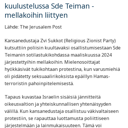
kuulustelussa Sde Teiman -
mellakoihin liittyen
Lähde: The Jerusalem Post
Kansanedustaja Zvi Sukkot (Religious Zionist Party)
kutsuttiin poliisin kuultavaksi osallistumisestaan Sde
Teimanin sotilastukikohdassa maaliskuussa 2024
järjestettyihin mellakoihin. Mielenosoittajat
hyökkäsivät tukikohtaan protestina, kun varusmiehiä
oli pidätetty seksuaalirikoksista epäillyn Hamas-
terroristin pahoinpitelemisestä.
Tapaus kuvastaa Israelin sisäisiä jännitteitä
oikeusvaltion ja yhteiskunnallisen yhtenäisyyden
välillä. Kun kansanedustaja osallistuu väkivaltaiseen
protestiin, se rapauttaa luottamusta poliittiseen
järjestelmään ja lainmukaisuuteen. Tämä voi