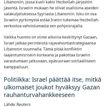
Libanoniin, jossa kuoli kaksi Hezbollah-järjestön
jäsentä. Israelin mukaan he olivat osallisina aseiden
salakuljetuksessa Syyriasta Libanoniin. Isku on osa
Israelin pyrkimystä estää Iranin tukemaa Hezbollah-
verkostoa vahvistumasta sen pohjoisrajalla.
Vaikka huomio on viime aikoina keskittynyt Gazaan,
Israel jatkaa perinteistä rajavalvontastrategiaansa
Libanonin suunnalla. Tämä pitää konfliktin
laajentumisriskin korkeana ja pakottaa Israelin
varautumaan jatkuvaan, epäsuoraan sotilaalliseen
kamppailuun.
Politiikka: Israel päättää itse, mitkä
ulkomaiset joukot hyväksyy Gazan
rauhanturvahankkeeseen
Lähde: Reuters