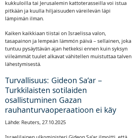
kukkuloilla tai Jerusalemin kattoterasseilla voi istua
pitkään ja kuulla hiljaisuuden väreilevän läpi
lämpimän ilman.
Kaiken kaikkiaan tiistai on Israelissa valon,
tasapainon ja lempeän lämmön päivä – sellainen, joka
tuntuu pysäyttävän ajan hetkeksi ennen kuin syksyn
viileämmät tuulet alkavat vähitellen muistuttaa talven
lähestymisestä.
Turvallisuus: Gideon Sa’ar –
Turkkilaisten sotilaiden
osallistuminen Gazan
rauhanturvaoperaatioon ei käy
Lähde: Reuters, 27.10.2025
Israelilainen ulkoministeri Gideon Sa’ar ilmoitti, että