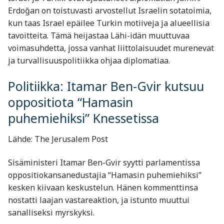
Erdoğan on toistuvasti arvostellut Israelin sotatoimia,
kun taas Israel epäilee Turkin motiiveja ja alueellisia
tavoitteita. Tämä heijastaa Lähi-idän muuttuvaa
voimasuhdetta, jossa vanhat liittolaisuudet murenevat
ja turvallisuuspolitiikka ohjaa diplomatiaa.
Politiikka: Itamar Ben-Gvir kutsuu
oppositiota “Hamasin
puhemiehiksi” Knessetissa
Lähde: The Jerusalem Post
Sisäministeri Itamar Ben-Gvir syytti parlamentissa
oppositiokansanedustajia “Hamasin puhemiehiksi”
kesken kiivaan keskustelun. Hänen kommenttinsa
nostatti laajan vastareaktion, ja istunto muuttui
sanalliseksi myrskyksi.