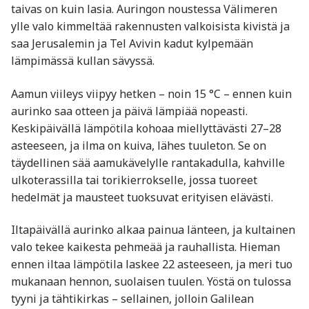
taivas on kuin lasia. Auringon noustessa Välimeren
ylle valo kimmeltää rakennusten valkoisista kivistä ja
saa Jerusalemin ja Tel Avivin kadut kylpemään
lämpimässä kullan sävyssä.
Aamun viileys viipyy hetken – noin 15 °C – ennen kuin
aurinko saa otteen ja päivä lämpiää nopeasti.
Keskipäivällä lämpötila kohoaa miellyttävästi 27–28
asteeseen, ja ilma on kuiva, lähes tuuleton. Se on
täydellinen sää aamukävelylle rantakadulla, kahville
ulkoterassilla tai torikierrokselle, jossa tuoreet
hedelmät ja mausteet tuoksuvat erityisen elävästi.
Iltapäivällä aurinko alkaa painua länteen, ja kultainen
valo tekee kaikesta pehmeää ja rauhallista. Hieman
ennen iltaa lämpötila laskee 22 asteeseen, ja meri tuo
mukanaan hennon, suolaisen tuulen. Yöstä on tulossa
tyyni ja tähtikirkas – sellainen, jolloin Galilean