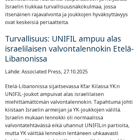
Israelin tiukkaa turvallisuusnäkökulmaa, jossa
itsenäinen rajavalvonta ja joukkojen hyväksyttävyys
ovat keskeisiä periaatteita.
Turvallisuus: UNIFIL ampuu alas
israelilaisen valvontalennokin Etelä-
Libanonissa
Lähde: Associated Press, 27.10.2025
Etelä-Libanonissa sijaitsevassa Kfar Kilassa YK:n
UNIFIL-joukot ampuivat alas israelilaisen
miehittämättömän valvontalennokin. Tapahtuma johti
kiistaan Israelin armeijan ja YK-joukkojen välillä.
Israelin mukaan lennokki oli normaalissa
valvontatehtävässä eikä uhannut UNIFILin partioita,
mutta YK väittää lennokin lentäneen uhkaavasti