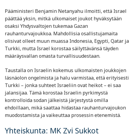
Pääministeri Benjamin Netanyahu ilmoitti, että Israel
päättää yksin, mitkä ulkomaiset joukot hyväksytään
osaksi Yhdysvaltojen tukemaa Gazan
rauhanturvajoukkoa. Mahdollisia osallistujamaita
olisivat olleet muun muassa Indonesia, Egypti, Qatar ja
Turkki, mutta Israel korostaa säilyttävänsä täyden
määräysvallan omasta turvallisuudestaan.
Taustalla on Israelin kokemus ulkomaisten joukkojen
läsnäolon ongelmista ja halu varmistaa, että erityisesti
Turkki – jonka suhteet Israeliin ovat heikot – ei saa
jalansijaa. Tämä korostaa Israelin pyrkimystä
kontrolloida sodan jälkeistä järjestystä omilla
ehdoillaan, mikä saattaa hidastaa rauhanturvajoukon
muodostamista ja vaikeuttaa prosessin etenemistä.
Yhteiskunta: MK Zvi Sukkot