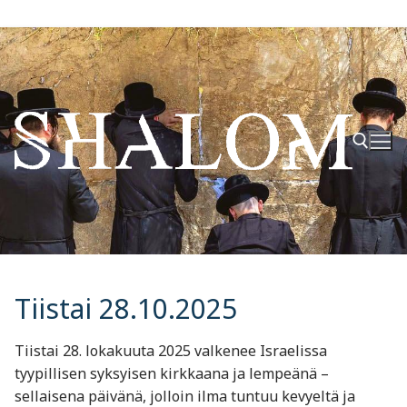
Hyppää
sisältöön
Hae:
Tiistai 28.10.2025
Tiistai 28. lokakuuta 2025 valkenee Israelissa
tyypillisen syksyisen kirkkaana ja lempeänä –
sellaisena päivänä, jolloin ilma tuntuu kevyeltä ja