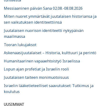
tunteesta
Messiaaninen päivän Sana 02.08.-08.08.2026
Miten nuoret ymmärtävät juutalaisen historiansa ja
sen vaikutuksen identiteettiinsä
Juutalaisen nuorison identiteetti nykypäivän
maailmassa
Tooran lukujaksot
Askenaasijuutalaiset – Historia, kulttuuri ja perintö
Humanitaarinen vapaaehtoistyö Israelissa
Lopun ajan profetiat ja Israelin rooli
Juutalaisen taiteen monimuotoisuus
Israelin lääketieteelliset saavutukset: Tutkimus ja
koulutus
UUSIMMAT