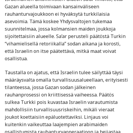
Gazan alueella toimivaan kansainväliseen
rauhanturvajoukkoon ei hyväksytä turkkilaisia
asevoimia. Tämä koskee Yhdysvaltojen tukemaa
suunnitelmaa, jossa kolmansien maiden joukkoja
sijoitettaisiin alueelle. Sa’ar perusteli päätöstä Turkin
“vihamielisellä retoriikalla” sodan aikana ja korosti,
että Israelin on itse päätettävä, mitkä maat voivat
osallistua.
Taustalla on ajatus, että Israelin tulee säilyttää täysi
määräysvalta omalla turvallisuusalueellaan, erityisesti
tilanteessa, jossa Gazan sodan jälkeinen
rauhanprosessi on kriittisessä vaiheessa. Päätös
sulkea Turkki pois kuvastaa Israelin varautumista
mahdollisiin turvallisuusriskeihin, mikäli vieraat
joukot koettaisiin epäluotettaviksi. Linjaus voi
kuitenkin vaikeuttaa laajempien arabimaiden
osallistumista rauhanturvaoperaatioon ja heijastaa