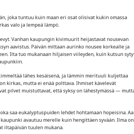
än, joka tuntuu kuin maan eri osat olisivat kukin omassa
kas valo ja lempeä lämpö.
kevyt. Vanhan kaupungin kivimuurit heijastavat nousevan
ksyn aavistus. Päivän mittaan aurinko nousee korkealle ja
en. Ilta tuo mukanaan hiljaisen viileyden, kuin kutsun syty
kaupunkiin.
 kimmeltää lähes kesäisenä, ja lämmin merituuli kuljettaa
on kirkas, mutta ei enää polttava. Ihmiset kävelevät
kuvat pilvet muistuttavat, että syksy on lähestymässä — mutta
, joka saa eukalyptuspuiden lehdet hohtamaan hopeisina. A
ja kaupunki avautuu merelle kuin hengittäen syvään. Ilma on
at iltapäivän tuulen mukana.