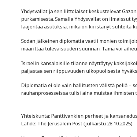
Yhdysvallat ja sen liittolaiset keskustelevat Gaz
purkamisesta. Samalla Yhdysvallat on ilmaissut 
laajentaa asutuksia, mikä on kiristänyt suhteita 
Sodan jälkeinen diplomatia vaatii monien toimijoi
määrittää tulevaisuuden suunnan. Tämä voi aiheuttaa
Israelin kansalaisille tilanne näyttäytyy kaksijako
paljastaa sen riippuvuuden ulkopuolisesta hyväk
Diplomatia ei ole vain hallitusten välistä peliä – 
rauhanprosesseissa tulisi aina muistaa ihmisten toi
Yhteiskunta: Panttivankien perheet ja kansanedust
Lähde: The Jerusalem Post (julkaistu 28.10.2025)