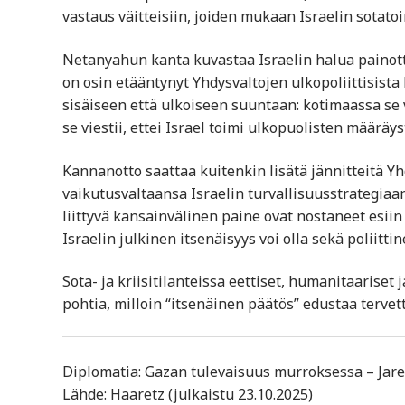
vastaus väitteisiin, joiden mukaan Israelin sotato
Netanyahun kanta kuvastaa Israelin halua painott
on osin etääntynyt Yhdysvaltojen ulkopoliittisista 
sisäiseen että ulkoiseen suuntaan: kotimaassa se 
se viestii, ettei Israel toimi ulkopuolisten määrä
Kannanotto saattaa kuitenkin lisätä jännitteitä 
vaikutusvaltaansa Israelin turvallisuusstrategiaan
liittyvä kansainvälinen paine ovat nostaneet esiin
Israelin julkinen itsenäisyys voi olla sekä poliitti
Sota- ja kriisitilanteissa eettiset, humanitaariset
pohtia, milloin “itsenäinen päätös” edustaa tervett
Diplomatia: Gazan tulevaisuus murroksessa – Jare
Lähde: Haaretz (julkaistu 23.10.2025)