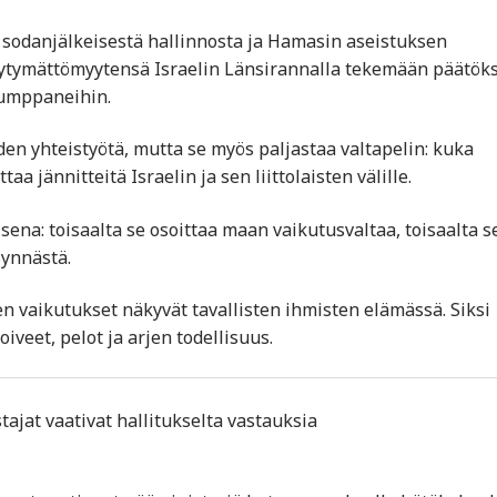
an sodanjälkeisestä hallinnosta ja Hamasin aseistuksen
tyytymättömyytensä Israelin Länsirannalla tekemään päätök
kumppaneihin.
den yhteistyötä, mutta se myös paljastaa valtapelin: kuka
 jännitteitä Israelin ja sen liittolaisten välille.
isena: toisaalta se osoittaa maan vaikutusvaltaa, toisaalta s
synnästä.
sen vaikutukset näkyvät tavallisten ihmisten elämässä. Siksi
veet, pelot ja arjen todellisuus.
ajat vaativat hallitukselta vastauksia