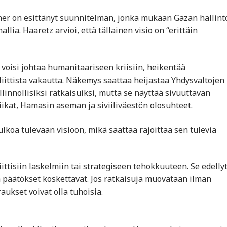
ner on esittänyt suunnitelman, jonka mukaan Gazan hallint
llia. Haaretz arvioi, että tällainen visio on “erittäin
 voisi johtaa humanitaariseen kriisiin, heikentää
liittista vakautta. Näkemys saattaa heijastaa Yhdysvaltojen
innollisiksi ratkaisuiksi, mutta se näyttää sivuuttavan
iikat, Hamasin aseman ja siviiliväestön olosuhteet.
lkoa tulevaan visioon, mikä saattaa rajoittaa sen tulevia
ttisiin laskelmiin tai strategiseen tehokkuuteen. Se edelly
 päätökset koskettavat. Jos ratkaisuja muovataan ilman
aukset voivat olla tuhoisia.