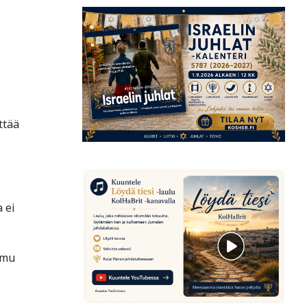
ttää
 ei
amu