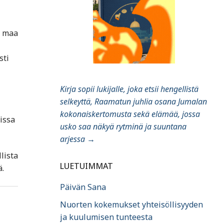
a maa
sti
Kirja sopii lukijalle, joka etsii hengellistä
selkeyttä, Raamatun juhlia osana Jumalan
kokonaiskertomusta sekä elämää, jossa
issa
usko saa näkyä rytminä ja suuntana
arjessa
→
lista
LUETUIMMAT
ä.
Päivän Sana
Nuorten kokemukset yhteisöllisyyden
ja kuulumisen tunteesta