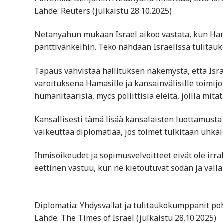
Lähde: Reuters (julkaistu 28.10.2025)
Netanyahun mukaan Israel aikoo vastata, kun Ham
panttivankeihin. Teko nähdään Israelissa tulitau
Tapaus vahvistaa hallituksen näkemystä, että Isra
varoituksena Hamasille ja kansainvälisille toimijoi
humanitaarisia, myös poliittisia eleitä, joilla mita
Kansallisesti tämä lisää kansalaisten luottamusta s
vaikeuttaa diplomatiaa, jos toimet tulkitaan uhkai
Ihmisoikeudet ja sopimusvelvoitteet eivät ole irral
eettinen vastuu, kun ne kietoutuvat sodan ja vall
Diplomatia: Yhdysvallat ja tulitaukokumppanit poh
Lähde: The Times of Israel (julkaistu 28.10.2025)