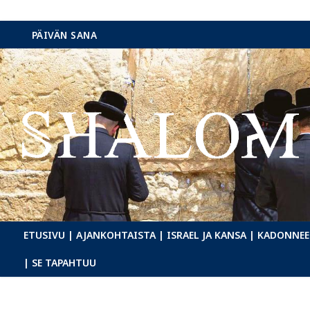
Hyppää
PÄIVÄN SANA
sisältöön
ETUSIVU
| AJANKOHTAISTA
| ISRAEL JA KANSA
| KADONNEE
| SE TAPAHTUU