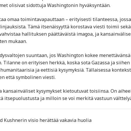
imet olisivat sidottuja Washingtonin hyväksyntään.
aa omaa toimintavapauttaan – erityisesti tilanteessa, joss
linjauksista. Tämä itsenäisyyttä korostava viesti toimii sekä
vahvistaa hallituksen päättäväistä imagoa, ja kansainvälise
ysten mukaan.
Yhdysvaltojen suuntaan, jos Washington kokee menettävänsä
. Tilanne on erityisen herkkä, koska sota Gazassa ja siihen
 humanitaarisia ja eettisiä kysymyksiä. Tällaisessa kontekst
nen että symbolinen viesti.
 ja kansainväliset kysymykset kietoutuvat toisiinsa. On aiheel
ä itsepuolustusta ja milloin se voi merkitä vastuun välttely
d Kushnerin visio herättää vakavia huolia