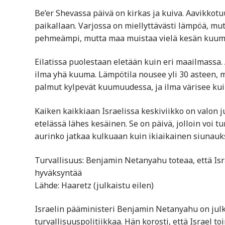
Be’er Shevassa päivä on kirkas ja kuiva. Aavikkotu
paikallaan. Varjossa on miellyttävästi lämpöä, mu
pehmeämpi, mutta maa muistaa vielä kesän kuu
Eilatissa puolestaan eletään kuin eri maailmassa
ilma yhä kuuma. Lämpötila nousee yli 30 asteen, mu
palmut kylpevät kuumuudessa, ja ilma värisee kuin
Kaiken kaikkiaan Israelissa keskiviikko on valon 
etelässä lähes kesäinen. Se on päivä, jolloin voi t
aurinko jatkaa kulkuaan kuin ikiaikainen siunauk
Turvallisuus: Benjamin Netanyahu toteaa, että Is
hyväksyntää
Lähde: Haaretz (julkaistu eilen)
Israelin pääministeri Benjamin Netanyahu on julkis
turvallisuuspolitiikkaa. Hän korosti, että Israel 