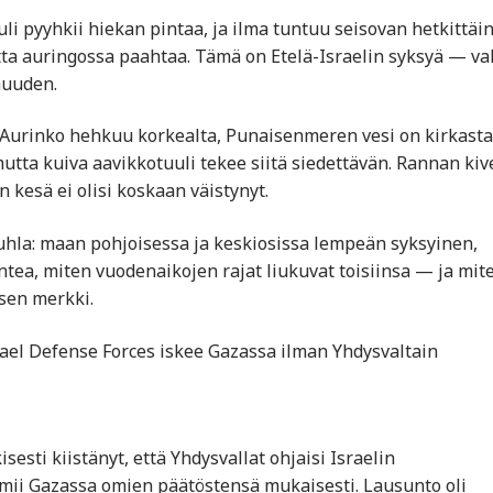
uli pyyhkii hiekan pintaa, ja ilma tuntuu seisovan hetkittäi
tta auringossa paahtaa. Tämä on Etelä-Israelin syksyä — va
muuden.
. Aurinko hehkuu korkealta, Punaisenmeren vesi on kirkasta
tta kuiva aavikkotuuli tekee siitä siedettävän. Rannan kive
 kesä ei olisi koskaan väistynyt.
juhla: maan pohjoisessa ja keskiosissa lempeän syksyinen,
untea, miten vuodenaikojen rajat liukuvat toisiinsa — ja mit
sen merkki.
rael Defense Forces iskee Gazassa ilman Yhdysvaltain
esti kiistänyt, että Yhdysvallat ohjaisi Israelin
toimii Gazassa omien päätöstensä mukaisesti. Lausunto oli