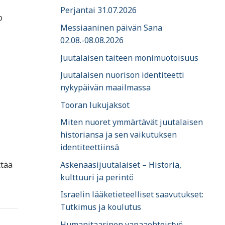
Perjantai 31.07.2026
o
Messiaaninen päivän Sana
02.08.-08.08.2026
Juutalaisen taiteen monimuotoisuus
Juutalaisen nuorison identiteetti
nykypäivän maailmassa
Tooran lukujaksot
Miten nuoret ymmärtävät juutalaisen
historiansa ja sen vaikutuksen
identiteettiinsä
Askenaasijuutalaiset – Historia,
ttää
kulttuuri ja perintö
Israelin lääketieteelliset saavutukset:
Tutkimus ja koulutus
Humanitaarinen vapaaehtoistyö