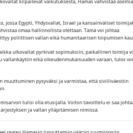
 ulkovallat kilpailevat vaikutuksesta, Hamas vahvistaa asemi
jossa Egypti, Yhdysvallat, Israel ja kansainväliset toimija
hvistaa omaa hallinnollista otettaan. Tämä voi johtaa
ittyy poliittisen vallan eikä humanitaarisen toipumisen kaut
aikka ulkovallat pyrkivät sopimuksiin, paikallinen toimija v
uu vallankäytön eikä oikeudenmukaisuuden varaan, tulos voi
n muuttuminen pysyväksi ja varmistaa, että siviiliväestön
on.
isarvon tulisi olla etusijalla. Voiton tavoittelu ei saa johta
järjestyksen ja vallan ylläpitämisen nimissä.
rael reagoi Hamasin luovuttamiin vääriin ruumiinosiin