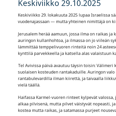
Keskiviikko 29.10.2025
Keskiviikko 29. lokakuuta 2025 lupaa Israelissa sä
vuodenajassaan — mutta yhteinen nimittäjä on kir
Jerusalem herää aamuun, jossa ilma on raikas ja 
auringon kullanhohtoa, ja ilmassa on jo viileän sy
lämmittää temppelivuoren rinteitä noin 24 asteese
kynttilä parvekkeella ja katsella alas valaistuun 
Tel Avivissa päivä avautuu täysin toisin: Välimeri
suolaisen kosteuden rantakaduille. Auringon valo 
rantabulevardilla ilman kiirettä, ja taivaalla liik
vielä täällä.
Haifassa Karmel-vuoren rinteet kylpevät valossa
alkaa pilvisenä, mutta pilvet väistyvät nopeasti, 
kostea mutta raikas, ja satamassa purjeet nousev