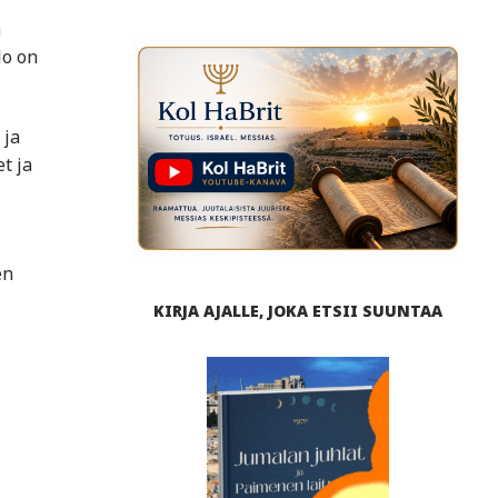
n
lo on
 ja
t ja
en
KIRJA AJALLE, JOKA ETSII SUUNTAA