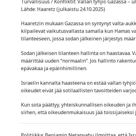
Turvallisuus / Konfliktit: Vallan tyhjiö Gazassa –
Lähde: Haaretz (julkaistu 24.10.2025)
Haaretzin mukaan Gazassa on syntynyt valta-aukko, 
kilpailevat vaikutusvallasta samalla kun Hamas va
tilanteeseen, jossa sodan jälkeinen järjestys määr
Sodan jälkeisen tilanteen hallinta on haastavaa. V
määrittää uuden “normaalin”. Jos hallinto rakent
epävakaa ja epäinhimillinen.
Israelin kannalta haasteena on estää vallan tyhjiö
oikeudet eivät jää sotilaallisten tavoitteiden varjo
Kun sota päättyy, yhteiskunnallisen oikeuden ja ihm
siihen, että oikeudenmukaisuus jää toissijaiseksi 
Politiikka: Benjamin Netanyahu ilmoittaa, että Is