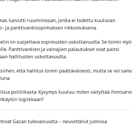
as luovutti ruumiinosan, jonka ei todettu kuuluvan
ko- ja panttivankisopimuksen rikkomuksena.
elin on suojeltava sopimusten uskottavuutta. Se toimii myö
lle. Panttivankien ja vainajien palautukset ovat paitsi
taan hallitusten uskottavuutta.
iihen, että hallitus toimii päättäväisesti, mutta se voi sama
luna.
lisia politiikasta. Kysymys kuuluu: miten säilyttää ihmisarvo
ankäytön logiikkaan?
tivat Gazan tulevaisuutta – neuvottelut jumissa