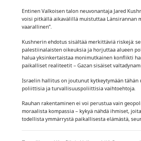
Entinen Valkoisen talon neuvonantaja Jared Kush
voisi pitkällä aikavälillä muistuttaa Länsirannan ma
vaarallinen”.
Kushnerin ehdotus sisältää merkittäviä riskejä: se
palestiinalaisten oikeuksia ja horjuttaa alueen po
halua yksinkertaistaa monimutkainen konflikti hall
paikalliset realiteetit – Gazan sisäiset valtadynam
Israelin hallitus on joutunut kytkeytymään tähän u
poliittisia ja turvallisuuspoliittisia vaihtoehtoja.
Rauhan rakentaminen ei voi perustua vain geopolii
moraalista kompassia – kykyä nähdä ihmiset, joita
todellista ymmärrystä paikallisesta elämästä, seur