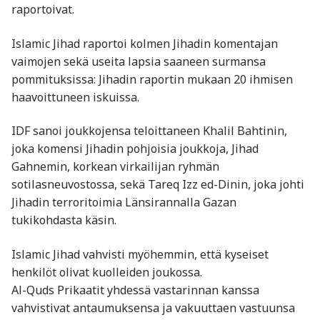
raportoivat.
Islamic Jihad raportoi kolmen Jihadin komentajan
vaimojen sekä useita lapsia saaneen surmansa
pommituksissa: Jihadin raportin mukaan 20 ihmisen
haavoittuneen iskuissa.
IDF sanoi joukkojensa teloittaneen Khalil Bahtinin,
joka komensi Jihadin pohjoisia joukkoja, Jihad
Gahnemin, korkean virkailijan ryhmän
sotilasneuvostossa, sekä Tareq Izz ed-Dinin, joka johti
Jihadin terroritoimia Länsirannalla Gazan
tukikohdasta käsin.
Islamic Jihad vahvisti myöhemmin, että kyseiset
henkilöt olivat kuolleiden joukossa.
Al-Quds Prikaatit yhdessä vastarinnan kanssa
vahvistivat antaumuksensa ja vakuuttaen vastuunsa