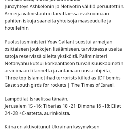
Junayhteys Ashkelonin ja Netivotin välillä peruutettiin.
Armeija valmistautuu tarvittaessa evakuoimaan
pahiten iskuja saaneita yhteisöjä maaseudulle ja
hotelleihin.
Puolustusministeri Yoav Gallant suostui armeijan
osittaiseen joukkojen lisäämiseen, tarvittaessa useita
satoja reservissä olleita yksiköitä. Pääministeri
Netanyahu kutsui korkeantason turvallisuuskabinetin
arvioimaan tilannetta ja antamaan uusia ohjeita,
Three top Islamic Jihad terrorists killed as IDF bombs
Gaza; south girds for rockets | The Times of Israel.
Lämpötilat Israelissa tänään.
Jerusalem 15 -16; Tiberias 18 -21; Dimona 16 -18; Eilat
24 -28 +C-astetta, aurinkoista.
Kiina on aktivoitunut Ukrainan kysymyksen