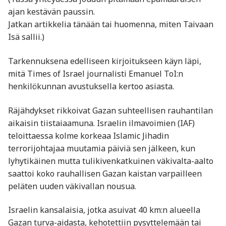
ajan kestävän paussin.
Jatkan artikkelia tänään tai huomenna, miten Taivaan
Isä sallii.)
Tarkennuksena edelliseen kirjoitukseen käyn läpi,
mitä Times of Israel journalisti Emanuel ToI:n
henkilökunnan avustuksella kertoo asiasta.
Räjähdykset rikkoivat Gazan suhteellisen rauhantilan
aikaisin tiistaiaamuna. Israelin ilmavoimien (IAF)
teloittaessa kolme korkeaa Islamic Jihadin
terrorijohtajaa muutamia päiviä sen jälkeen, kun
lyhytikäinen mutta tulikivenkatkuinen väkivalta-aalto
saattoi koko rauhallisen Gazan kaistan varpailleen
peläten uuden väkivallan nousua.
Israelin kansalaisia, jotka asuivat 40 km:n alueella
Gazan turva-aidasta, kehotettiin pysyttelemään tai