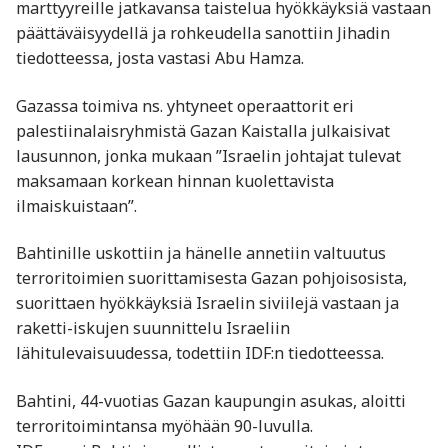
marttyyreille jatkavansa taistelua hyökkäyksiä vastaan
päättäväisyydellä ja rohkeudella sanottiin Jihadin
tiedotteessa, josta vastasi Abu Hamza.
Gazassa toimiva ns. yhtyneet operaattorit eri
palestiinalaisryhmistä Gazan Kaistalla julkaisivat
lausunnon, jonka mukaan ”Israelin johtajat tulevat
maksamaan korkean hinnan kuolettavista
ilmaiskuistaan”.
Bahtinille uskottiin ja hänelle annetiin valtuutus
terroritoimien suorittamisesta Gazan pohjoisosista,
suorittaen hyökkäyksiä Israelin siviilejä vastaan ja
raketti-iskujen suunnittelu Israeliin
lähitulevaisuudessa, todettiin IDF:n tiedotteessa.
Bahtini, 44-vuotias Gazan kaupungin asukas, aloitti
terroritoimintansa myöhään 90-luvulla.