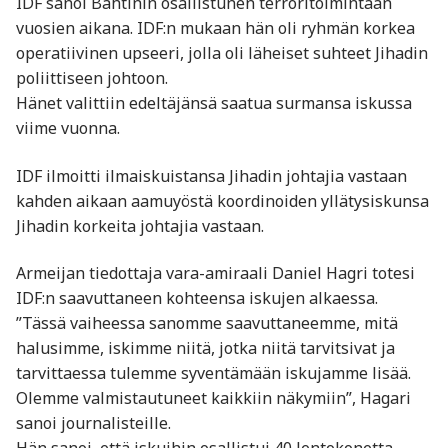
IDF sanoi Bahtinin osallistunen terroritoimintaan
vuosien aikana. IDF:n mukaan hän oli ryhmän korkea
operatiivinen upseeri, jolla oli läheiset suhteet Jihadin
poliittiseen johtoon.
Hänet valittiin edeltäjänsä saatua surmansa iskussa
viime vuonna.
IDF ilmoitti ilmaiskuistansa Jihadin johtajia vastaan
kahden aikaan aamuyöstä koordinoiden yllätysiskunsa
Jihadin korkeita johtajia vastaan.
Armeijan tiedottaja vara-amiraali Daniel Hagri totesi
IDF:n saavuttaneen kohteensa iskujen alkaessa.
”Tässä vaiheessa sanomme saavuttaneemme, mitä
halusimme, iskimme niitä, jotka niitä tarvitsivat ja
tarvittaessa tulemme syventämään iskujamme lisää.
Olemme valmistautuneet kaikkiin näkymiin”, Hagari
sanoi journalisteille.