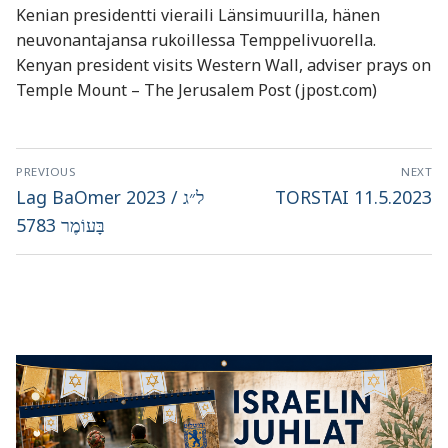
Kenian presidentti vieraili Länsimuurilla, hänen
neuvonantajansa rukoillessa Temppelivuorella.
Kenyan president visits Western Wall, adviser prays on
Temple Mount – The Jerusalem Post (jpost.com)
Artikkelien
PREVIOUS
NEXT
selaus
Previous
Next
Lag BaOmer 2023 / ל״ג
TORSTAI 11.5.2023
post:
post:
בָּעוֹמֶר 5783