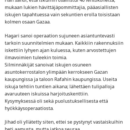
Hän sanoi, että iskuihin osallistui 40 lentokonetta,
mukaan lukien hävittäjäpommittajia, pääasiallisten
iskujen tapahtuessa vain sekuntien erolla toisistaan
kolmen osaan Gazaa.
Hagari sanoi operaation sujuneen asiantuntevasti
tarkoin suunnitelmien mukaan. Kaikkiin rakennuksiin
iskettiin lyhyen ajan kuluessa, kuten arvostettujen
ilmavoimien tuleekin toimia.
Silminnäkijät sanoivat iskujen osuneen
asuntokerrostalon ylimpään kerrokseen Gazan
kaupungissa ja taloon Rafahin kaupungissa. Useita
iskuja tehtiin tuntien aikana; lähettäen tulipalloja
avaruuteen iskuissa harjoituskenttiin.
Kysymyksessä oli sekä puolustuksellisesta että
hyökkäysoperaatiosta.
Jihad oli yllätetty siten, ettei se pystynyt vastaiskuihin
heti aamusta, mutta jatkoa seuraa.