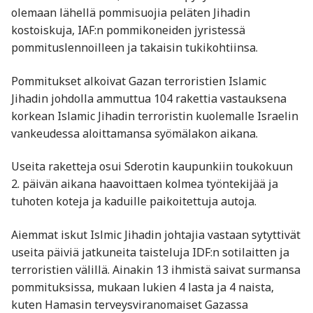
olemaan lähellä pommisuojia peläten Jihadin
kostoiskuja, IAF:n pommikoneiden jyristessä
pommituslennoilleen ja takaisin tukikohtiinsa.
Pommitukset alkoivat Gazan terroristien Islamic
Jihadin johdolla ammuttua 104 rakettia vastauksena
korkean Islamic Jihadin terroristin kuolemalle Israelin
vankeudessa aloittamansa syömälakon aikana.
Useita raketteja osui Sderotin kaupunkiin toukokuun
2. päivän aikana haavoittaen kolmea työntekijää ja
tuhoten koteja ja kaduille paikoitettuja autoja.
Aiemmat iskut Islmic Jihadin johtajia vastaan sytyttivät
useita päiviä jatkuneita taisteluja IDF:n sotilaitten ja
terroristien välillä. Ainakin 13 ihmistä saivat surmansa
pommituksissa, mukaan lukien 4 lasta ja 4 naista,
kuten Hamasin terveysviranomaiset Gazassa