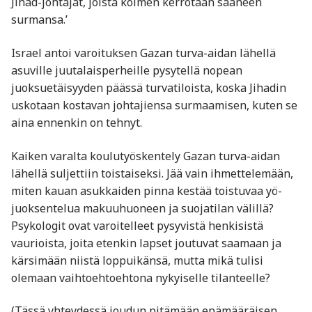
Jihad-johtajat, joista kolmen kerrotaan saaneen
surmansa.’
Israel antoi varoituksen Gazan turva-aidan lähellä
asuville juutalaisperheille pysytellä nopean
juoksuetäisyyden päässä turvatiloista, koska Jihadin
uskotaan kostavan johtajiensa surmaamisen, kuten se
aina ennenkin on tehnyt.
Kaiken varalta koulutyöskentely Gazan turva-aidan
lähellä suljettiin toistaiseksi. Jää vain ihmettelemään,
miten kauan asukkaiden pinna kestää toistuvaa yö-
juoksentelua makuuhuoneen ja suojatilan välillä?
Psykologit ovat varoitelleet pysyvistä henkisistä
vaurioista, joita etenkin lapset joutuvat saamaan ja
kärsimään niistä loppuikänsä, mutta mikä tulisi
olemaan vaihtoehtoehtona nykyiselle tilanteelle?
(Tässä yhteydessä joudun pitämään epämääräisen