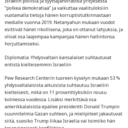
Israelin poliisia ja syyttäjänvirastoa yrityksestä
”polkea demokratiaa” ja vaikuttaa vaalituloksiin
vuotamalla tietoja hänen korruptiotutkinnastaan
medialle vuonna 2019. Netanyahun mukaan vuodot
esittivät hänet rikollisena, joka on ottanut lahjuksia, ja
olivat osa laajempaa kampanjaa hänen hallintonsa
horjuttamiseksi. ​
Diplomatia: Yhdysvaltain kansalaiset suhtautuvat
entistä kielteisemmin Israeliin
Pew Research Centerin tuoreen kyselyn mukaan 53 %
yhdysvaltalaisista aikuisista suhtautuu Israeliin
kielteisesti, mikä on 11 prosenttiyksikön nousu
kolmessa vuodessa. Lisäksi merkittävä osa
amerikkalaisista epäilee presidentti Donald Trumpin
suunnitelmia Gazan suhteen, ja mielipiteet jakautuvat
siitä, suosiko Trump liikaa Israelia vai toimiiko hän