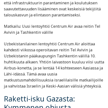
että infrastruktuurin parantaminen ja koulutuksen
saavutettavuuden lisääminen ovat keskeisiä tekijöitä
talouskasvun ja elintason parantamiseksi. ​
Matkailu: Uusi lentoyhtiö Centrum Air avaa reitin Tel
Avivin ja Tashkentin välille
Uzbekistanilainen lentoyhtiö Centrum Air aloittaa
kahdesti viikossa operoitavan reitin Tel Avivin ja
Uzbekistanin pääkaupungin Tashkentin välillä 10.
huhtikuuta alkaen. Yhtiön laivastoon kuuluu viisi uutta
Airbus-konetta, ja se lentää 14 kohteeseen Aasiassa ja
Lähi-idässä. Tämä avaa uusia
matkustusmahdollisuuksia israelilaisille matkailijoille
ja vahvistaa Israelin ja Keski-Aasian välisiä yhteyksiä. ​
Raketti-isku Gazasta:
Kymmenen ohjusta