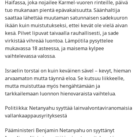
Haifassa, joka nojailee Karmel-vuoren rinteille, päivä
tuo mukanaan pientä epävakaisuutta. Säänhaltija
saattaa lähettää muutaman satunnaisen sadekuuron
ikään kuin muistutukseksi, ettei kevät ole vielä aivan
kesä. Pilvet lipuvat taivaalla rauhallisesti, ja sade
virkistää vihreää luontoa. Lämpötila pysyttelee
mukavassa 18 asteessa, ja maisema kylpee
vaihtelevassa valossa.
Israelin torstai on kuin keväinen sävel – kevyt, hieman
arvaamaton mutta täynnä eloa. Se kutsuu liikkeelle,
mutta muistuttaa myös hengähtämään ja
tarkkailemaan luonnon hienovaraista vaihtelua.
Politiikka: Netanyahu syyttää lainvalvontaviranomaisia
vallankaappausyrityksestä
Pääministeri Benjamin Netanyahu on syyttänyt