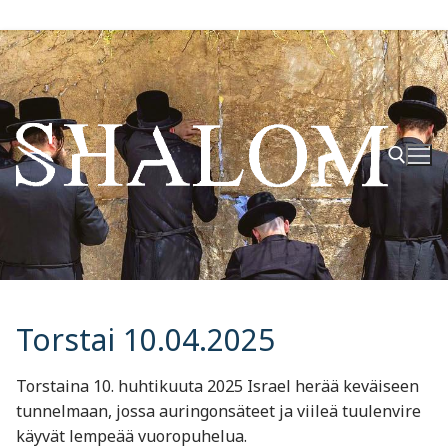
Hyppää
sisältöön
Hae:
Torstai 10.04.2025
Torstaina 10. huhtikuuta 2025 Israel herää keväiseen
tunnelmaan, jossa auringonsäteet ja viileä tuulenvire
käyvät lempeää vuoropuhelua.