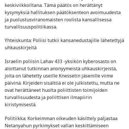
keskiviikkoiltana. Tämä päätös on herättänyt
kysymyksiä hallituksen päätöksenteon avoimuudesta
ja puolustusviranomaisten roolista kansallisessa
turvallisuuspolitiikassa.
Yhteiskunta: Poliisi tutkii kansanedustajille lähetettyjä
uhkauskirjeitä
Israelin poliisin Lahav 433 -yksikön kyberosasto on
aloittanut tutkinnan anonyymeistä uhkauskirjeistä,
joita on lähetetty useille Knessetin jäsenille viime
päivinä. Kirjeiden sisältöä ei ole julkistettu, mutta ne
ovat herättäneet huolta poliittisten toimijoiden
turvallisuudesta ja poliittisen ilmapiirin
kiristymisestä. ​
Politiikka: Korkeimman oikeuden käsittely paljastaa
Netanyahun pyrkimykset vallan keskittämiseen