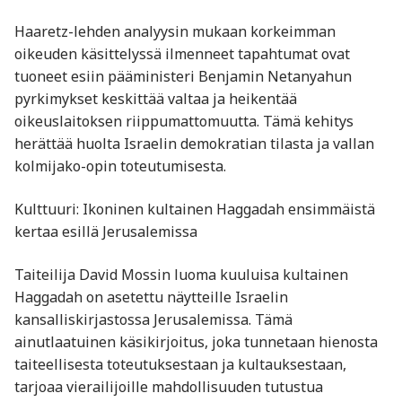
Haaretz-lehden analyysin mukaan korkeimman
oikeuden käsittelyssä ilmenneet tapahtumat ovat
tuoneet esiin pääministeri Benjamin Netanyahun
pyrkimykset keskittää valtaa ja heikentää
oikeuslaitoksen riippumattomuutta. Tämä kehitys
herättää huolta Israelin demokratian tilasta ja vallan
kolmijako-opin toteutumisesta. ​
Kulttuuri: Ikoninen kultainen Haggadah ensimmäistä
kertaa esillä Jerusalemissa
Taiteilija David Mossin luoma kuuluisa kultainen
Haggadah on asetettu näytteille Israelin
kansalliskirjastossa Jerusalemissa. Tämä
ainutlaatuinen käsikirjoitus, joka tunnetaan hienosta
taiteellisesta toteutuksestaan ja kultauksestaan,
tarjoaa vierailijoille mahdollisuuden tutustua