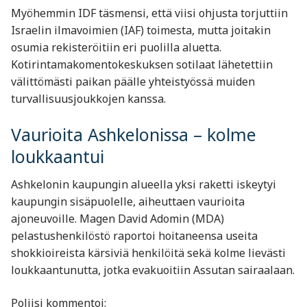
Myöhemmin IDF täsmensi, että viisi ohjusta torjuttiin
Israelin ilmavoimien (IAF) toimesta, mutta joitakin
osumia rekisteröitiin eri puolilla aluetta.
Kotirintamakomentokeskuksen sotilaat lähetettiin
välittömästi paikan päälle yhteistyössä muiden
turvallisuusjoukkojen kanssa.
Vaurioita Ashkelonissa – kolme
loukkaantui
Ashkelonin kaupungin alueella yksi raketti iskeytyi
kaupungin sisäpuolelle, aiheuttaen vaurioita
ajoneuvoille. Magen David Adomin (MDA)
pelastushenkilöstö raportoi hoitaneensa useita
shokkioireista kärsiviä henkilöitä sekä kolme lievästi
loukkaantunutta, jotka evakuoitiin Assutan sairaalaan.
Poliisi kommentoi: