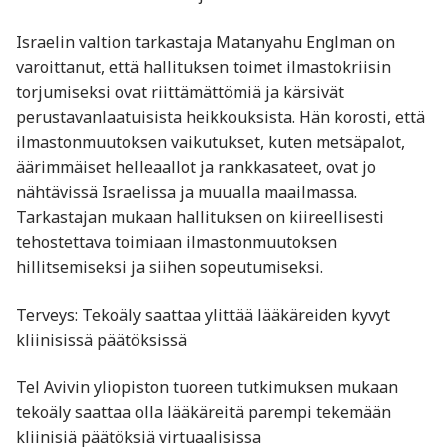
Israelin valtion tarkastaja Matanyahu Englman on
varoittanut, että hallituksen toimet ilmastokriisin
torjumiseksi ovat riittämättömiä ja kärsivät
perustavanlaatuisista heikkouksista. Hän korosti, että
ilmastonmuutoksen vaikutukset, kuten metsäpalot,
äärimmäiset helleaallot ja rankkasateet, ovat jo
nähtävissä Israelissa ja muualla maailmassa.
Tarkastajan mukaan hallituksen on kiireellisesti
tehostettava toimiaan ilmastonmuutoksen
hillitsemiseksi ja siihen sopeutumiseksi. ​
Terveys: Tekoäly saattaa ylittää lääkäreiden kyvyt
kliinisissä päätöksissä
Tel Avivin yliopiston tuoreen tutkimuksen mukaan
tekoäly saattaa olla lääkäreitä parempi tekemään
kliinisiä päätöksiä virtuaalisissa