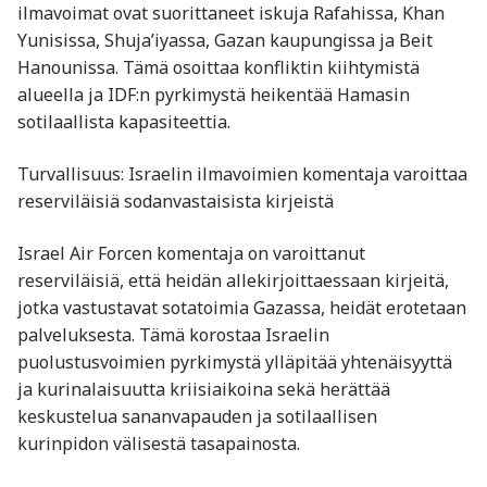
ilmavoimat ovat suorittaneet iskuja Rafahissa, Khan
Yunisissa, Shuja’iyassa, Gazan kaupungissa ja Beit
Hanounissa. Tämä osoittaa konfliktin kiihtymistä
alueella ja IDF:n pyrkimystä heikentää Hamasin
sotilaallista kapasiteettia. ​
Turvallisuus: Israelin ilmavoimien komentaja varoittaa
reserviläisiä sodanvastaisista kirjeistä
Israel Air Forcen komentaja on varoittanut
reserviläisiä, että heidän allekirjoittaessaan kirjeitä,
jotka vastustavat sotatoimia Gazassa, heidät erotetaan
palveluksesta. Tämä korostaa Israelin
puolustusvoimien pyrkimystä ylläpitää yhtenäisyyttä
ja kurinalaisuutta kriisiaikoina sekä herättää
keskustelua sananvapauden ja sotilaallisen
kurinpidon välisestä tasapainosta. ​