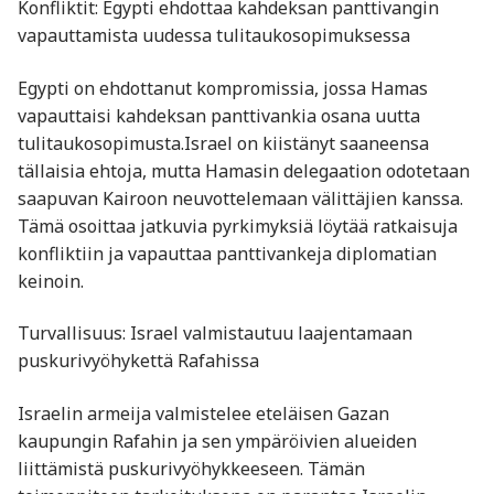
Konfliktit: Egypti ehdottaa kahdeksan panttivangin
vapauttamista uudessa tulitaukosopimuksessa
Egypti on ehdottanut kompromissia, jossa Hamas
vapauttaisi kahdeksan panttivankia osana uutta
tulitaukosopimusta.Israel on kiistänyt saaneensa
tällaisia ehtoja, mutta Hamasin delegaation odotetaan
saapuvan Kairoon neuvottelemaan välittäjien kanssa.
Tämä osoittaa jatkuvia pyrkimyksiä löytää ratkaisuja
konfliktiin ja vapauttaa panttivankeja diplomatian
keinoin. ​
Turvallisuus: Israel valmistautuu laajentamaan
puskurivyöhykettä Rafahissa
Israelin armeija valmistelee eteläisen Gazan
kaupungin Rafahin ja sen ympäröivien alueiden
liittämistä puskurivyöhykkeeseen. Tämän