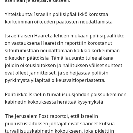
asemaan ja asepalvelukseen. ​
Yhteiskunta: Israelin poliisipäällikkö korostaa
korkeimman oikeuden päätösten noudattamista
Israelilaisen Haaretz-lehden mukaan poliisipäällikkö
on vastauksena Haaretzin raporttiin korostanut
sitoutumistaan noudattamaan kaikkia korkeimman
oikeuden päätöksiä. Tämä lausunto tulee aikana,
jolloin oikeuslaitoksen ja hallituksen väliset suhteet
ovat olleet jännitteiset, ja se heijastaa poliisin
pyrkimystä ylläpitää oikeusvaltioperiaatetta. ​
Politiikka: Israelin turvallisuusjohdon poissulkeminen
kabinetin kokouksesta herättää kysymyksiä
The Jerusalem Post raportoi, että Israelin
puolustuslaitoksen johtajat eivät saaneet kutsua
turvallisuuskabinetin kokoukseen, joka pidettiin