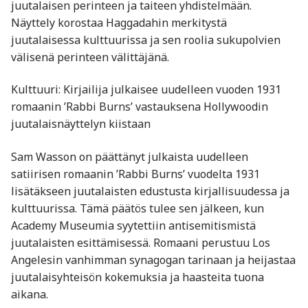
juutalaisen perinteen ja taiteen yhdistelmään.
Näyttely korostaa Haggadahin merkitystä
juutalaisessa kulttuurissa ja sen roolia sukupolvien
välisenä perinteen välittäjänä. ​
Kulttuuri: Kirjailija julkaisee uudelleen vuoden 1931
romaanin ’Rabbi Burns’ vastauksena Hollywoodin
juutalaisnäyttelyn kiistaan
Sam Wasson on päättänyt julkaista uudelleen
satiirisen romaanin ’Rabbi Burns’ vuodelta 1931
lisätäkseen juutalaisten edustusta kirjallisuudessa ja
kulttuurissa. Tämä päätös tulee sen jälkeen, kun
Academy Museumia syytettiin antisemitismistä
juutalaisten esittämisessä. Romaani perustuu Los
Angelesin vanhimman synagogan tarinaan ja heijastaa
juutalaisyhteisön kokemuksia ja haasteita tuona
aikana. ​