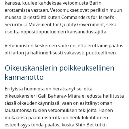
kanssa, kuulee kahdeksaa vetoomusta Barin
erottamista vastaan. Vetoomukset ovat peräisin muun
muassa järjestöiltä kuten Commanders for Israel’s
Security ja Movement for Quality Government, sekä
useilta oppositiopuolueiden kansanedustajilta.
Vetoomusten keskeinen väite on, että erottamispäätös
oli laiton ja hallinnollisesti vakavasti puutteellinen.
Oikeuskanslerin poikkeuksellinen
kannanotto
Erityistä huomiota on herättänyt se, että
oikeuskansleri Gali Baharav-Miara ei edusta hallitusta
tässä oikeudenkäynnissä, vaan on esittänyt oman
lausuntonsa tukien vetoomuksen tekijöitä. Hänen
mukaansa pääministerillä on henkilökohtainen
esteellisyys tehdä päätös, koska Shin Bet tutkii