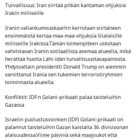
Turvallisuus: Iran siirtää pitkän kantaman ohjuksia
Irakin miliiseille
Iranin vallankumouskaartin kerrotaan siirtäneen
ensimmäistä kertaa maa-maa-ohjuksia šiialaisille
miliiseille Irakissa.Tämän toimenpiteen uskotaan
vahvistavan Iranin sotilaallista asemaa alueella, mikä
herättää huolta Lähi-idän turvallisuustasapainosta.
Yhdysvaltain presidentti Donald Trump on aiemmin
varoittanut Irania sen tukemien terroristiryhmien
toiminnasta alueella. ​
Konfliktit: IDF:n Golani-prikaati palaa taisteluihin
Gazassa
Israelin puolustusvoimien (IDF) Golani-prikaati on
palannut taisteluihin Gazan kaistalla 36. divisioonan
alaisuudessa.Viime päivinä sekä maajoukot että