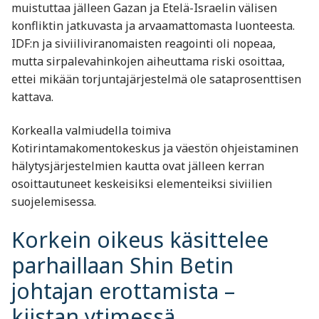
muistuttaa jälleen Gazan ja Etelä-Israelin välisen
konfliktin jatkuvasta ja arvaamattomasta luonteesta.
IDF:n ja siviiliviranomaisten reagointi oli nopeaa,
mutta sirpalevahinkojen aiheuttama riski osoittaa,
ettei mikään torjuntajärjestelmä ole sataprosenttisen
kattava.
Korkealla valmiudella toimiva
Kotirintamakomentokeskus ja väestön ohjeistaminen
hälytysjärjestelmien kautta ovat jälleen kerran
osoittautuneet keskeisiksi elementeiksi siviilien
suojelemisessa.
Korkein oikeus käsittelee
parhaillaan Shin Betin
johtajan erottamista –
kiistan ytimessä