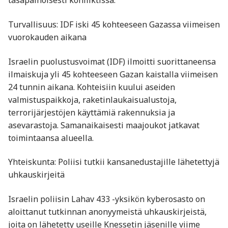
tasapainoisesti konfliktissa. ​
Turvallisuus: IDF iski 45 kohteeseen Gazassa viimeisen
vuorokauden aikana
Israelin puolustusvoimat (IDF) ilmoitti suorittaneensa
ilmaiskuja yli 45 kohteeseen Gazan kaistalla viimeisen
24 tunnin aikana. Kohteisiin kuului aseiden
valmistuspaikkoja, raketinlaukaisualustoja,
terrorijärjestöjen käyttämiä rakennuksia ja
asevarastoja. Samanaikaisesti maajoukot jatkavat
toimintaansa alueella. ​
Yhteiskunta: Poliisi tutkii kansanedustajille lähetettyjä
uhkauskirjeitä
Israelin poliisin Lahav 433 -yksikön kyberosasto on
aloittanut tutkinnan anonyymeistä uhkauskirjeistä,
joita on lähetetty useille Knessetin jäsenille viime