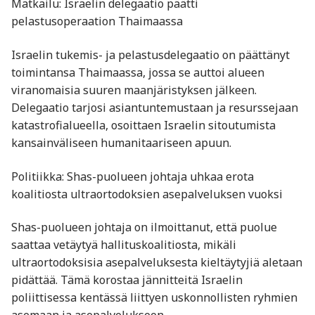
Matkailu: Israelin delegaatio päätti
pelastusoperaation Thaimaassa
Israelin tukemis- ja pelastusdelegaatio on päättänyt
toimintansa Thaimaassa, jossa se auttoi alueen
viranomaisia suuren maanjäristyksen jälkeen.
Delegaatio tarjosi asiantuntemustaan ja resurssejaan
katastrofialueella, osoittaen Israelin sitoutumista
kansainväliseen humanitaariseen apuun. ​
Politiikka: Shas-puolueen johtaja uhkaa erota
koalitiosta ultraortodoksien asepalveluksen vuoksi
Shas-puolueen johtaja on ilmoittanut, että puolue
saattaa vetäytyä hallituskoalitiosta, mikäli
ultraortodoksisia asepalveluksesta kieltäytyjiä aletaan
pidättää. Tämä korostaa jännitteitä Israelin
poliittisessa kentässä liittyen uskonnollisten ryhmien