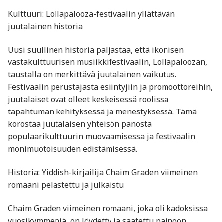
Kulttuuri: Lollapalooza-festivaalin yllättävän
juutalainen historia
Uusi suullinen historia paljastaa, että ikonisen
vastakulttuurisen musiikkifestivaalin, Lollapaloozan,
taustalla on merkittävä juutalainen vaikutus.
Festivaalin perustajasta esiintyjiin ja promoottoreihin,
juutalaiset ovat olleet keskeisessä roolissa
tapahtuman kehityksessä ja menestyksessä. Tämä
korostaa juutalaisen yhteisön panosta
populaarikulttuurin muovaamisessa ja festivaalin
monimuotoisuuden edistämisessä. ​
Historia: Yiddish-kirjailija Chaim Graden viimeinen
romaani pelastettu ja julkaistu
Chaim Graden viimeinen romaani, joka oli kadoksissa
vuosikymmeniä, on löydetty ja saatettu painoon.