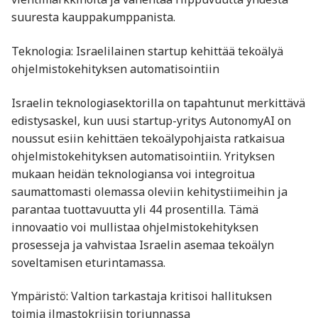
suuresta kauppakumppanista. ​
Teknologia: Israelilainen startup kehittää tekoälyä
ohjelmistokehityksen automatisointiin
Israelin teknologiasektorilla on tapahtunut merkittävä
edistysaskel, kun uusi startup-yritys AutonomyAI on
noussut esiin kehittäen tekoälypohjaista ratkaisua
ohjelmistokehityksen automatisointiin. Yrityksen
mukaan heidän teknologiansa voi integroitua
saumattomasti olemassa oleviin kehitystiimeihin ja
parantaa tuottavuutta yli 44 prosentilla. Tämä
innovaatio voi mullistaa ohjelmistokehityksen
prosesseja ja vahvistaa Israelin asemaa tekoälyn
soveltamisen eturintamassa. ​
Ympäristö: Valtion tarkastaja kritisoi hallituksen
toimia ilmastokriisin torjunnassa