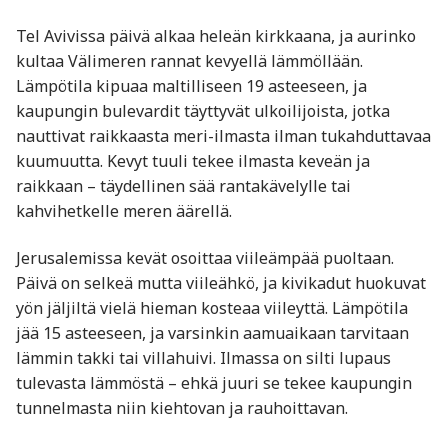
Tel Avivissa päivä alkaa heleän kirkkaana, ja aurinko
kultaa Välimeren rannat kevyellä lämmöllään.
Lämpötila kipuaa maltilliseen 19 asteeseen, ja
kaupungin bulevardit täyttyvät ulkoilijoista, jotka
nauttivat raikkaasta meri-ilmasta ilman tukahduttavaa
kuumuutta. Kevyt tuuli tekee ilmasta keveän ja
raikkaan – täydellinen sää rantakävelylle tai
kahvihetkelle meren äärellä.
Jerusalemissa kevät osoittaa viileämpää puoltaan.
Päivä on selkeä mutta viileähkö, ja kivikadut huokuvat
yön jäljiltä vielä hieman kosteaa viileyttä. Lämpötila
jää 15 asteeseen, ja varsinkin aamuaikaan tarvitaan
lämmin takki tai villahuivi. Ilmassa on silti lupaus
tulevasta lämmöstä – ehkä juuri se tekee kaupungin
tunnelmasta niin kiehtovan ja rauhoittavan.