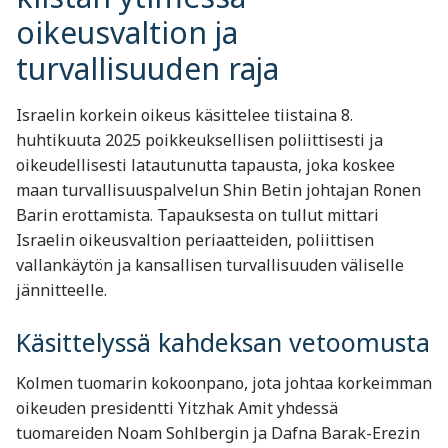
oikeusvaltion ja
turvallisuuden raja
Israelin korkein oikeus käsittelee tiistaina 8.
huhtikuuta 2025 poikkeuksellisen poliittisesti ja
oikeudellisesti latautunutta tapausta, joka koskee
maan turvallisuuspalvelun Shin Betin johtajan Ronen
Barin erottamista. Tapauksesta on tullut mittari
Israelin oikeusvaltion periaatteiden, poliittisen
vallankäytön ja kansallisen turvallisuuden väliselle
jännitteelle.
Käsittelyssä kahdeksan vetoomusta
Kolmen tuomarin kokoonpano, jota johtaa korkeimman
oikeuden presidentti Yitzhak Amit yhdessä
tuomareiden Noam Sohlbergin ja Dafna Barak-Erezin