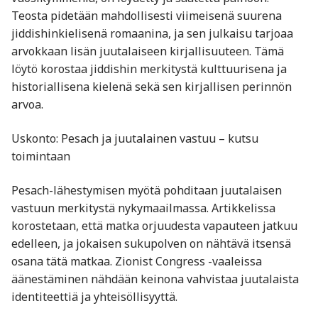
Teosta pidetään mahdollisesti viimeisenä suurena
jiddishinkielisenä romaanina, ja sen julkaisu tarjoaa
arvokkaan lisän juutalaiseen kirjallisuuteen. Tämä
löytö korostaa jiddishin merkitystä kulttuurisena ja
historiallisena kielenä sekä sen kirjallisen perinnön
arvoa. ​
Uskonto: Pesach ja juutalainen vastuu – kutsu
toimintaan
Pesach-lähestymisen myötä pohditaan juutalaisen
vastuun merkitystä nykymaailmassa. Artikkelissa
korostetaan, että matka orjuudesta vapauteen jatkuu
edelleen, ja jokaisen sukupolven on nähtävä itsensä
osana tätä matkaa. Zionist Congress -vaaleissa
äänestäminen nähdään keinona vahvistaa juutalaista
identiteettiä ja yhteisöllisyyttä. ​