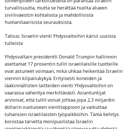
toimenpiteen tarkoituksena on parantaa Israelin
turvallisuutta, mutta se herättää huolta alueen
siviiliväestön kohtalosta ja mahdollisista
humanitaarisista seurauksista. ​
Talous: Israelin vienti Yhdysvaltoihin kärsii uusista
tulleista
Yhdysvaltain presidentti Donald Trumpin hallinnon
asettamat 17 prosentin tullit israelilaisille tuotteille
ovat astuneet voimaan, mikä uhkaa heikentää Israelin
viennin kilpailukykyä. Erityisesti koneiden ja
lääkinnällisten laitteiden vienti Yhdysvaltoihin on
vaarassa vähentyä merkittävästi. Asiantuntijat
arvioivat, että tullit voivat johtaa jopa 2,3 miljardin
dollarin vuotuiseen vientitappioon ja vaikuttaa
tuhansien israelilaisten työpaikkoihin. Tämä kehitys
korostaa tarvetta monipuolistaa Israelin
vientimarkkinoita ja vähentää riippuvuutta yhdestä