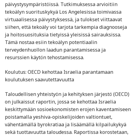
päivystysympäristöissä. Tutkimuksessa arvioitiin
tekoälyn suorituskykyä Los Angelesissa toimivassa
virtuaalisessa päivystyksessä, ja tulokset viittaavat
siihen, että tekoäly voi tarjota tarkempia diagnooseja
ja hoitosuosituksia tietyissä yleisissä sairauksissa.
Tämä nostaa esiin tekoälyn potentiaalin
terveydenhuollon laadun parantamisessa ja
resurssien käytön tehostamisessa. ​
Koulutus: OECD kehottaa Israelia parantamaan
koulutuksen saavutettavuutta
Taloudellisen yhteistyön ja kehityksen järjestö (OECD)
on julkaissut raportin, jossa se kehottaa Israelia
keskittymään sosioekonomisten erojen kaventamiseen
poistamalla yeshiva-opiskelijoiden valtiontuet,
vähentämällä byrokratiaa ja lisäämällä kilpailukykyä
sekä tuottavuutta taloudessa. Raportissa korostetaan,