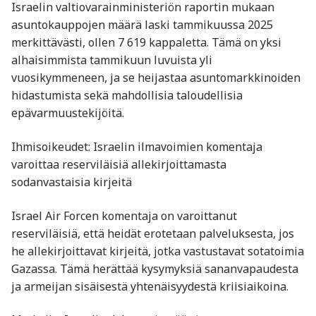
Israelin valtiovarainministeriön raportin mukaan
asuntokauppojen määrä laski tammikuussa 2025
merkittävästi, ollen 7 619 kappaletta. Tämä on yksi
alhaisimmista tammikuun luvuista yli
vuosikymmeneen, ja se heijastaa asuntomarkkinoiden
hidastumista sekä mahdollisia taloudellisia
epävarmuustekijöitä. ​
Ihmisoikeudet: Israelin ilmavoimien komentaja
varoittaa reserviläisiä allekirjoittamasta
sodanvastaisia kirjeitä
Israel Air Forcen komentaja on varoittanut
reserviläisiä, että heidät erotetaan palveluksesta, jos
he allekirjoittavat kirjeitä, jotka vastustavat sotatoimia
Gazassa. Tämä herättää kysymyksiä sananvapaudesta
ja armeijan sisäisestä yhtenäisyydestä kriisiaikoina. ​