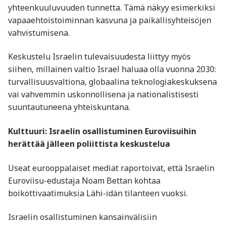
yhteenkuuluvuuden tunnetta. Tämä näkyy esimerkiksi
vapaaehtoistoiminnan kasvuna ja paikallisyhteisöjen
vahvistumisena.
Keskustelu Israelin tulevaisuudesta liittyy myös
siihen, millainen valtio Israel haluaa olla vuonna 2030:
turvallisuusvaltiona, globaalina teknologiakeskuksena
vai vahvemmin uskonnollisena ja nationalistisesti
suuntautuneena yhteiskuntana.
Kulttuuri: Israelin osallistuminen Euroviisuihin
herättää jälleen poliittista keskustelua
Useat eurooppalaiset mediat raportoivat, että Israelin
Euroviisu-edustaja Noam Bettan kohtaa
boikottivaatimuksia Lähi-idän tilanteen vuoksi.
Israelin osallistuminen kansainvälisiin