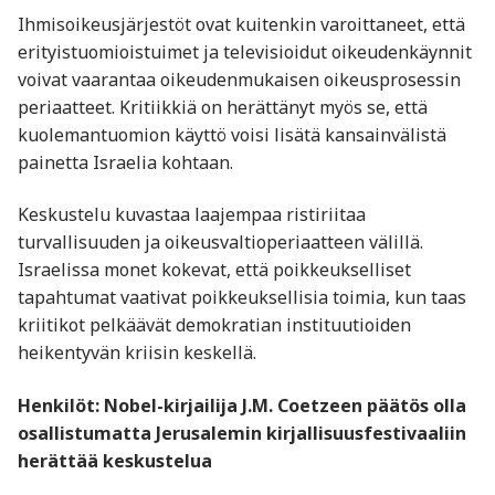
Ihmisoikeusjärjestöt ovat kuitenkin varoittaneet, että
erityistuomioistuimet ja televisioidut oikeudenkäynnit
voivat vaarantaa oikeudenmukaisen oikeusprosessin
periaatteet. Kritiikkiä on herättänyt myös se, että
kuolemantuomion käyttö voisi lisätä kansainvälistä
painetta Israelia kohtaan.
Keskustelu kuvastaa laajempaa ristiriitaa
turvallisuuden ja oikeusvaltioperiaatteen välillä.
Israelissa monet kokevat, että poikkeukselliset
tapahtumat vaativat poikkeuksellisia toimia, kun taas
kriitikot pelkäävät demokratian instituutioiden
heikentyvän kriisin keskellä.
Henkilöt: Nobel-kirjailija J.M. Coetzeen päätös olla
osallistumatta Jerusalemin kirjallisuusfestivaaliin
herättää keskustelua