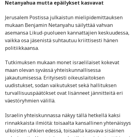
Netanyahua mutta epäilykset kasvavat
Jerusalem Postissa julkaistun mielipidemittauksen
mukaan
Benjamin Netanyahu
säilyttää vahvan
asemansa Likud-puolueen kannattajien keskuudessa,
vaikka osa jäsenistä suhtautuu kriittisesti hänen
politiikkaansa.
Tutkimuksen mukaan monet israelilaiset kokevat
maan olevan syvässä yhteiskunnallisessa
jakautumisessa. Erityisesti oikeuslaitoksen
uudistukset, sodan vaikutukset sekä hallituksen
turvallisuuspäätökset ovat lisänneet jännitteitä eri
väestöryhmien välillä.
Israelin yhteiskunnassa näkyy tällä hetkellä kaksi
rinnakkaista ilmiötä: toisaalta kansallinen yhtenäisyys
ulkoisten uhkien edessä, toisaalta kasvava sisäinen