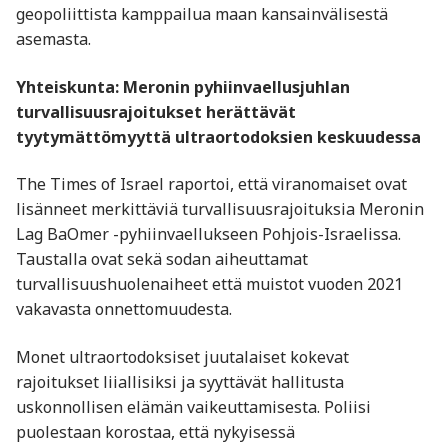
geopoliittista kamppailua maan kansainvälisestä
asemasta.
Yhteiskunta: Meronin pyhiinvaellusjuhlan
turvallisuusrajoitukset herättävät
tyytymättömyyttä ultraortodoksien keskuudessa
The Times of Israel raportoi, että viranomaiset ovat
lisänneet merkittäviä turvallisuusrajoituksia Meronin
Lag BaOmer -pyhiinvaellukseen Pohjois-Israelissa.
Taustalla ovat sekä sodan aiheuttamat
turvallisuushuolenaiheet että muistot vuoden 2021
vakavasta onnettomuudesta.
Monet ultraortodoksiset juutalaiset kokevat
rajoitukset liiallisiksi ja syyttävät hallitusta
uskonnollisen elämän vaikeuttamisesta. Poliisi
puolestaan korostaa, että nykyisessä