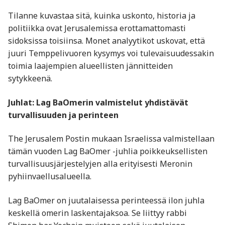
Tilanne kuvastaa sitä, kuinka uskonto, historia ja
politiikka ovat Jerusalemissa erottamattomasti
sidoksissa toisiinsa. Monet analyytikot uskovat, että
juuri Temppelivuoren kysymys voi tulevaisuudessakin
toimia laajempien alueellisten jännitteiden
sytykkeenä.
Juhlat: Lag BaOmerin valmistelut yhdistävät
turvallisuuden ja perinteen
The Jerusalem Postin mukaan Israelissa valmistellaan
tämän vuoden Lag BaOmer -juhlia poikkeuksellisten
turvallisuusjärjestelyjen alla erityisesti Meronin
pyhiinvaellusalueella.
Lag BaOmer on juutalaisessa perinteessä ilon juhla
keskellä omerin laskentajaksoa. Se liittyy rabbi