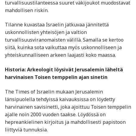
turvallisuustilanteessa suuret väkijoukot muodostavat
mahdollisen riskin.
Tilanne kuvastaa Israelin jatkuvaa jännitettä
uskonnollisten yhteisöjen ja valtion
turvallisuusviranomaisten välillä. Samalla se kertoo
siitä, kuinka sota vaikuttaa myös uskonnolliseen ja
yhteiskunnalliseen arkeen laajasti koko maassa.
Historia: Arkeologit löysivät Jerusalemin läheltä
harvinaisen Toisen temppelin ajan sinetin
The Times of Israelin mukaan Jerusalemin
länsipuolella tehdyissä kaivauksissa on löydetty
harvinainen savisinetti, joka ajoittuu Toisen temppelin
ajalle noin 2000 vuoden taakse. Löydössä on
hepreankielinen kirjoitus ja mahdollisesti papistoon
liittyviä tunnuksia.