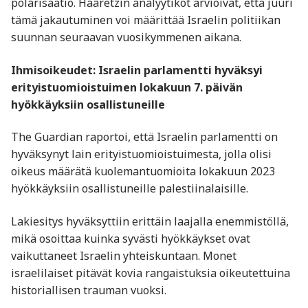
polarisaatio. Haaretzin analyytikot arvioivat, että juuri
tämä jakautuminen voi määrittää Israelin politiikan
suunnan seuraavan vuosikymmenen aikana.
Ihmisoikeudet: Israelin parlamentti hyväksyi
erityistuomioistuimen lokakuun 7. päivän
hyökkäyksiin osallistuneille
The Guardian raportoi, että Israelin parlamentti on
hyväksynyt lain erityistuomioistuimesta, jolla olisi
oikeus määrätä kuolemantuomioita lokakuun 2023
hyökkäyksiin osallistuneille palestiinalaisille.
Lakiesitys hyväksyttiin erittäin laajalla enemmistöllä,
mikä osoittaa kuinka syvästi hyökkäykset ovat
vaikuttaneet Israelin yhteiskuntaan. Monet
israelilaiset pitävät kovia rangaistuksia oikeutettuina
historiallisen trauman vuoksi.