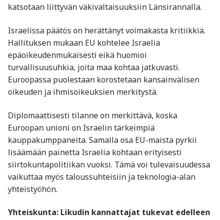
katsotaan liittyvän väkivaltaisuuksiin Länsirannalla.
Israelissa päätös on herättänyt voimakasta kritiikkiä.
Hallituksen mukaan EU kohtelee Israelia
epäoikeudenmukaisesti eikä huomioi
turvallisuusuhkia, joita maa kohtaa jatkuvasti.
Euroopassa puolestaan korostetaan kansainvälisen
oikeuden ja ihmisoikeuksien merkitystä.
Diplomaattisesti tilanne on merkittävä, koska
Euroopan unioni on Israelin tärkeimpiä
kauppakumppaneita. Samalla osa EU-maista pyrkii
lisäämään painetta Israelia kohtaan erityisesti
siirtokuntapolitiikan vuoksi. Tämä voi tulevaisuudessa
vaikuttaa myös taloussuhteisiin ja teknologia-alan
yhteistyöhön.
Yhteiskunta: Likudin kannattajat tukevat edelleen