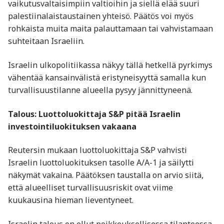
vaikutusvaltaisimpiin valtioihin ja siellä elää suuri
palestiinalaistaustainen yhteisö. Päätös voi myös
rohkaista muita maita palauttamaan tai vahvistamaan
suhteitaan Israeliin.
Israelin ulkopolitiikassa näkyy tällä hetkellä pyrkimys
vähentää kansainvälistä eristyneisyyttä samalla kun
turvallisuustilanne alueella pysyy jännittyneenä.
Talous: Luottoluokittaja S&P pitää Israelin
investointiluokituksen vakaana
Reutersin mukaan luottoluokittaja S&P vahvisti
Israelin luottoluokituksen tasolle A/A-1 ja säilytti
näkymät vakaina. Päätöksen taustalla on arvio siitä,
että alueelliset turvallisuusriskit ovat viime
kuukausina hieman lieventyneet.
Israelin talous on ollut poikkeuksellisessa tilanteessa