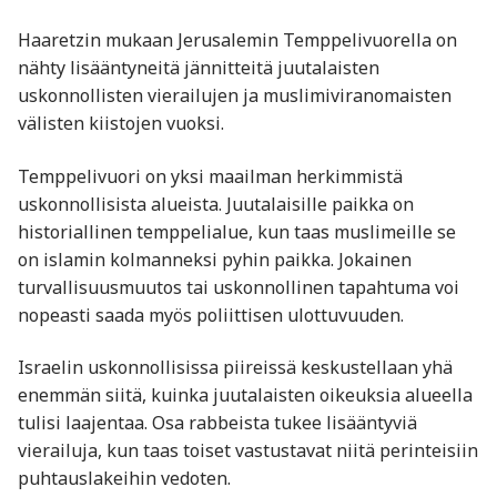
Haaretzin mukaan Jerusalemin Temppelivuorella on
nähty lisääntyneitä jännitteitä juutalaisten
uskonnollisten vierailujen ja muslimiviranomaisten
välisten kiistojen vuoksi.
Temppelivuori on yksi maailman herkimmistä
uskonnollisista alueista. Juutalaisille paikka on
historiallinen temppelialue, kun taas muslimeille se
on islamin kolmanneksi pyhin paikka. Jokainen
turvallisuusmuutos tai uskonnollinen tapahtuma voi
nopeasti saada myös poliittisen ulottuvuuden.
Israelin uskonnollisissa piireissä keskustellaan yhä
enemmän siitä, kuinka juutalaisten oikeuksia alueella
tulisi laajentaa. Osa rabbeista tukee lisääntyviä
vierailuja, kun taas toiset vastustavat niitä perinteisiin
puhtauslakeihin vedoten.