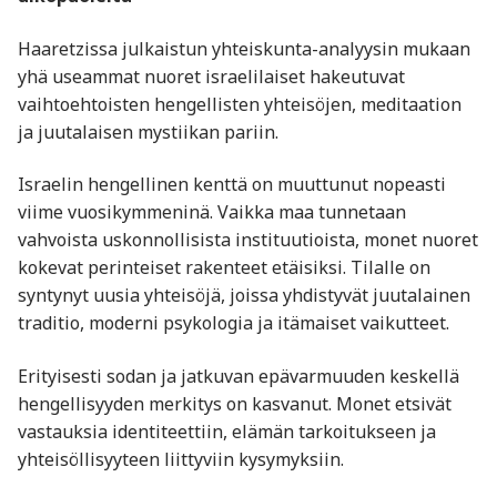
Haaretzissa julkaistun yhteiskunta-analyysin mukaan
yhä useammat nuoret israelilaiset hakeutuvat
vaihtoehtoisten hengellisten yhteisöjen, meditaation
ja juutalaisen mystiikan pariin.
Israelin hengellinen kenttä on muuttunut nopeasti
viime vuosikymmeninä. Vaikka maa tunnetaan
vahvoista uskonnollisista instituutioista, monet nuoret
kokevat perinteiset rakenteet etäisiksi. Tilalle on
syntynyt uusia yhteisöjä, joissa yhdistyvät juutalainen
traditio, moderni psykologia ja itämaiset vaikutteet.
Erityisesti sodan ja jatkuvan epävarmuuden keskellä
hengellisyyden merkitys on kasvanut. Monet etsivät
vastauksia identiteettiin, elämän tarkoitukseen ja
yhteisöllisyyteen liittyviin kysymyksiin.