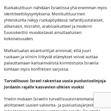
Ruokakulttuuri nähdään Israelissa yhä enemmän myös
identiteettikysymyksenä. Monikulttuurinen
yhteiskunta näkyy ruokapöydässä: sefardijuutalaiset,
aškenasit, mizrahit, arabivaikutteet ja moderni
fuusiokeittiö muodostavat ainutlaatuisen
kokonaisuuden.
Matkailualan asiantuntijat arvioivat, että juuri
ruokaan ja viiniin liittyvät elämykset voivat auttaa
palauttamaan kansainvälistä kiinnostusta Israelia
kohtaan myös konfliktien varjossa.
Turvallisuus: Israel rakentaa uusia puolustuslinjoja
Jordanin rajalle kasvavien uhkien vuoksi
Ynetin mukaan Israelin turvallisuusviranomaiset ovat
aloittaneet uusien valvonta- ja puolustusjärjestelmien