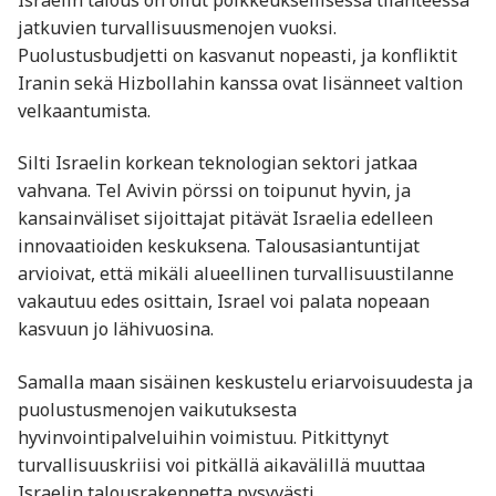
jatkuvien turvallisuusmenojen vuoksi.
Puolustusbudjetti on kasvanut nopeasti, ja konfliktit
Iranin sekä Hizbollahin kanssa ovat lisänneet valtion
velkaantumista.
Silti Israelin korkean teknologian sektori jatkaa
vahvana. Tel Avivin pörssi on toipunut hyvin, ja
kansainväliset sijoittajat pitävät Israelia edelleen
innovaatioiden keskuksena. Talousasiantuntijat
arvioivat, että mikäli alueellinen turvallisuustilanne
vakautuu edes osittain, Israel voi palata nopeaan
kasvuun jo lähivuosina.
Samalla maan sisäinen keskustelu eriarvoisuudesta ja
puolustusmenojen vaikutuksesta
hyvinvointipalveluihin voimistuu. Pitkittynyt
turvallisuuskriisi voi pitkällä aikavälillä muuttaa
Israelin talousrakennetta pysyvästi.