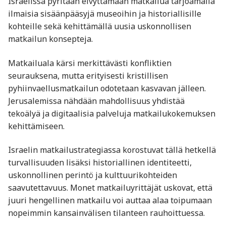
Israelissa pyritään elvyttämään matkailua tarjoamalla
ilmaisia sisäänpääsyjä museoihin ja historiallisille
kohteille sekä kehittämällä uusia uskonnollisen
matkailun konsepteja.
Matkailuala kärsi merkittävästi konfliktien
seurauksena, mutta erityisesti kristillisen
pyhiinvaellusmatkailun odotetaan kasvavan jälleen.
Jerusalemissa nähdään mahdollisuus yhdistää
tekoälyä ja digitaalisia palveluja matkailukokemuksen
kehittämiseen.
Israelin matkailustrategiassa korostuvat tällä hetkellä
turvallisuuden lisäksi historiallinen identiteetti,
uskonnollinen perintö ja kulttuurikohteiden
saavutettavuus. Monet matkailuyrittäjät uskovat, että
juuri hengellinen matkailu voi auttaa alaa toipumaan
nopeimmin kansainvälisen tilanteen rauhoittuessa.