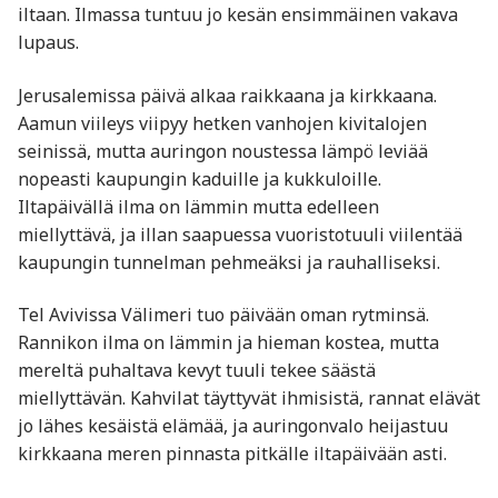
iltaan. Ilmassa tuntuu jo kesän ensimmäinen vakava
lupaus.
Jerusalemissa päivä alkaa raikkaana ja kirkkaana.
Aamun viileys viipyy hetken vanhojen kivitalojen
seinissä, mutta auringon noustessa lämpö leviää
nopeasti kaupungin kaduille ja kukkuloille.
Iltapäivällä ilma on lämmin mutta edelleen
miellyttävä, ja illan saapuessa vuoristotuuli viilentää
kaupungin tunnelman pehmeäksi ja rauhalliseksi.
Tel Avivissa Välimeri tuo päivään oman rytminsä.
Rannikon ilma on lämmin ja hieman kostea, mutta
mereltä puhaltava kevyt tuuli tekee säästä
miellyttävän. Kahvilat täyttyvät ihmisistä, rannat elävät
jo lähes kesäistä elämää, ja auringonvalo heijastuu
kirkkaana meren pinnasta pitkälle iltapäivään asti.