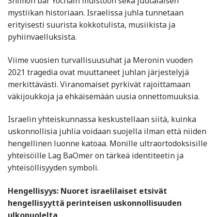
Shimon bar Yochain muistoon sekä juutalaisen
mystiikan historiaan. Israelissa juhla tunnetaan
erityisesti suurista kokkotulista, musiikista ja
pyhiinvaelluksista.
Viime vuosien turvallisuusuhat ja Meronin vuoden
2021 tragedia ovat muuttaneet juhlan järjestelyjä
merkittävästi. Viranomaiset pyrkivät rajoittamaan
väkijoukkoja ja ehkäisemään uusia onnettomuuksia.
Israelin yhteiskunnassa keskustellaan siitä, kuinka
uskonnollisia juhlia voidaan suojella ilman että niiden
hengellinen luonne katoaa. Monille ultraortodoksisille
yhteisöille Lag BaOmer on tärkeä identiteetin ja
yhteisöllisyyden symboli.
Hengellisyys: Nuoret israelilaiset etsivät
hengellisyyttä perinteisen uskonnollisuuden
ulkopuolelta