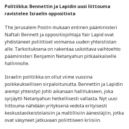
Politiikka: Bennettin ja Lapidin uusi liittouma
ravistelee Israelin oppositiota
The Jerusalem Postin mukaan entinen pääministeri
Naftali Bennett
ja oppositiojohtaja
Yair Lapid
ovat
yhdistäneet poliittiset voimansa uuden yhteislistan
alle. Tarkoituksena on rakentaa uskottava vaihtoehto
pääministeri
Benjamin Netanyahu
n pitkäaikaiselle
hallinnolle.
Israelin politiikka on ollut viime vuosina
poikkeuksellisen sirpaloitunutta. Bennettin ja Lapidin
aiempi yhteistyö johti aikanaan hallitukseen, joka
syrjäytti Netanyahun hetkellisesti vallasta. Nyt uusi
liittouma nähdään yrityksenä vedota erityisesti
keskustaoikeistolaisiin ja maltillisiin äänestäjiin, jotka
ovat väsyneet jatkuvaan poliittiseen kriisiin.