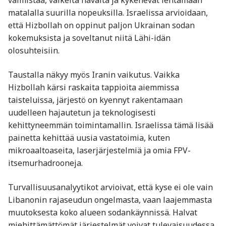
valmistaa, vaikeita havaita ja kykenevät lentämään
matalalla suurilla nopeuksilla. Israelissa arvioidaan,
että Hizbollah on oppinut paljon Ukrainan sodan
kokemuksista ja soveltanut niitä Lähi-idän
olosuhteisiin.
Taustalla näkyy myös Iranin vaikutus. Vaikka
Hizbollah kärsi raskaita tappioita aiemmissa
taisteluissa, järjestö on kyennyt rakentamaan
uudelleen hajautetun ja teknologisesti
kehittyneemmän toimintamallin. Israelissa tämä lisää
painetta kehittää uusia vastatoimia, kuten
mikroaaltoaseita, laserjärjestelmiä ja omia FPV-
itsemurhadrooneja.
Turvallisuusanalyytikot arvioivat, että kyse ei ole vain
Libanonin rajaseudun ongelmasta, vaan laajemmasta
muutoksesta koko alueen sodankäynnissä. Halvat
miehittämättömät järjestelmät voivat tulevaisuudessa