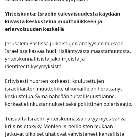
Yhteiskunta: Israelin tulevaisuudesta käydään
kiivasta keskustelua muuttoliikkeen ja
eriarvoisuuden keskellä
Jerusalem Postissa julkaistujen analyysien mukaan
Israelissa kasvaa huoli lisääntyvästä maastamuutosta,
yhteiskunnallisista jakolinjoista ja
identiteettikysymyksistä.
Erityisesti nuorten korkeasti koulutettujen
israelilaisten muuttoliike ulkomaille on herättänyt
keskustelua. Syinä nähdään turvallisuustilanne,
korkeat elinkustannukset sekä poliittinen polarisaatio.
Toisaalta Israelin yhteiskunnassa näkyy myös vahva
kriisinsietokyky. Monien israelilaisten mukaan
jatkuvat ulkoiset uhat ovat vahvistaneet kansallista