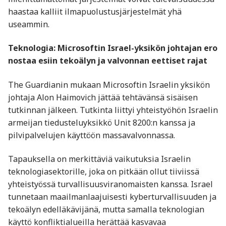
haastaa kalliit ilmapuolustusjärjestelmät yhä
useammin.
Teknologia: Microsoftin Israel-yksikön johtajan ero
nostaa esiin tekoälyn ja valvonnan eettiset rajat
The Guardianin mukaan Microsoftin Israelin yksikön
johtaja Alon Haimovich jättää tehtävänsä sisäisen
tutkinnan jälkeen. Tutkinta liittyi yhteistyöhön Israelin
armeijan tiedusteluyksikkö Unit 8200:n kanssa ja
pilvipalvelujen käyttöön massavalvonnassa.
Tapauksella on merkittäviä vaikutuksia Israelin
teknologiasektorille, joka on pitkään ollut tiiviissä
yhteistyössä turvallisuusviranomaisten kanssa. Israel
tunnetaan maailmanlaajuisesti kyberturvallisuuden ja
tekoälyn edelläkävijänä, mutta samalla teknologian
käyttö konfliktialueilla herättää kasvavaa