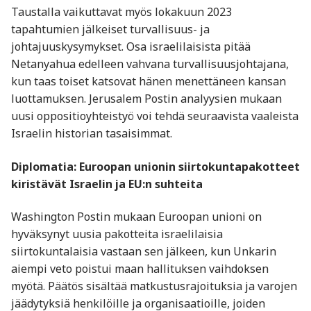
Taustalla vaikuttavat myös lokakuun 2023
tapahtumien jälkeiset turvallisuus- ja
johtajuuskysymykset. Osa israelilaisista pitää
Netanyahua edelleen vahvana turvallisuusjohtajana,
kun taas toiset katsovat hänen menettäneen kansan
luottamuksen. Jerusalem Postin analyysien mukaan
uusi oppositioyhteistyö voi tehdä seuraavista vaaleista
Israelin historian tasaisimmat.
Diplomatia: Euroopan unionin siirtokuntapakotteet
kiristävät Israelin ja EU:n suhteita
Washington Postin mukaan Euroopan unioni on
hyväksynyt uusia pakotteita israelilaisia
siirtokuntalaisia vastaan sen jälkeen, kun Unkarin
aiempi veto poistui maan hallituksen vaihdoksen
myötä. Päätös sisältää matkustusrajoituksia ja varojen
jäädytyksiä henkilöille ja organisaatioille, joiden