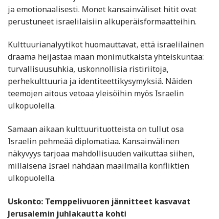
ja emotionaalisesti. Monet kansainväliset hitit ovat
perustuneet israelilaisiin alkuperäisformaatteihin.
Kulttuurianalyytikot huomauttavat, että israelilainen
draama heijastaa maan monimutkaista yhteiskuntaa:
turvallisuusuhkia, uskonnollisia ristiriitoja,
perhekulttuuria ja identiteettikysymyksiä. Näiden
teemojen aitous vetoaa yleisöihin myös Israelin
ulkopuolella.
Samaan aikaan kulttuurituotteista on tullut osa
Israelin pehmeää diplomatiaa. Kansainvälinen
näkyvyys tarjoaa mahdollisuuden vaikuttaa siihen,
millaisena Israel nähdään maailmalla konfliktien
ulkopuolella.
Uskonto: Temppelivuoren jännitteet kasvavat
Jerusalemin juhlakautta kohti