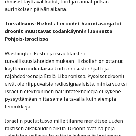
ihmiset täyttävät kadut, torit ja rannat pitkän
aurinkoisen päivän aikana.
Turvallisuus: Hizbollahin uudet häirintäsuojatut
droonit muuttavat sodankäynnin luonnetta
Pohjois-Israelissa
Washington Postin ja israelilaisten
turvallisuuslähteiden mukaan Hizbollah on ottanut
käyttöön uudenlaisia kuituoptisesti ohjattuja
räjähdedrooneja Etelä-Libanonissa. Kyseiset droonit
eivät ole riippuvaisia radiosignaaleista, minkä vuoksi
Israelin elektroninen häirintäteknologia ei kykene
pysäyttämään niitä samalla tavalla kuin aiempia
lennokkeja.
Israelin puolustusvoimille tilanne merkitsee uuden
taktisen aikakauden alkua. Droonit ovat halpoja