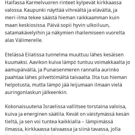
Haifassa Karmelvuoren rinteet kylpevät kirkkaassa
valossa. Kaupunki näyttää vihreältä ja elävältä, ja
meri-ilma tekee säästä hieman raikkaamman kuin
maan keskiosissa. Päivä sopii hyvin ulkoiluun,
satamakävelyihin ja näkymien ihailemiseen vuorelta
alas Välimerelle.
Etelässä Eilatissa tunnelma muuttuu lähes kesäisen
kuumaksi. Aavikon kuiva lämpö tuntuu voimakkaalta jo
aamupäivällä, ja Punaisenmeren rannalla aurinko
paahtaa lähes pilvettömältä taivaalta. Ilta tuo hieman
helpotusta, mutta lämpö jää leijumaan ilmaan vielä
auringonlaskun jälkeenkin.
Kokonaisuutena Israelissa vallitsee torstaina valoisa,
kuiva ja energinen säätila. Kevät on väistymässä kesän
tieltä, ja sen voi tuntea kaikkialla – lämpimässä
ilmassa, kirkkaassa taivaassa ja siinä tavassa, jolla