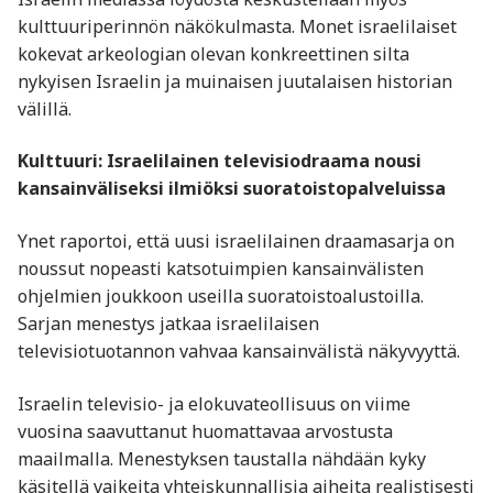
kulttuuriperinnön näkökulmasta. Monet israelilaiset
kokevat arkeologian olevan konkreettinen silta
nykyisen Israelin ja muinaisen juutalaisen historian
välillä.
Kulttuuri: Israelilainen televisiodraama nousi
kansainväliseksi ilmiöksi suoratoistopalveluissa
Ynet raportoi, että uusi israelilainen draamasarja on
noussut nopeasti katsotuimpien kansainvälisten
ohjelmien joukkoon useilla suoratoistoalustoilla.
Sarjan menestys jatkaa israelilaisen
televisiotuotannon vahvaa kansainvälistä näkyvyyttä.
Israelin televisio- ja elokuvateollisuus on viime
vuosina saavuttanut huomattavaa arvostusta
maailmalla. Menestyksen taustalla nähdään kyky
käsitellä vaikeita yhteiskunnallisia aiheita realistisesti