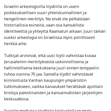
Israelin arkeologisilla löydöillä on usein
poikkeuksellisen suuri yhteiskunnallinen ja
hengellinen merkitys. Ne eivät ole pelkästään
historiallisia esineitä, vaan osa kansallista
identiteettiä ja yhteyttä Raamatun aikaan. Juuri tämän
vuoksi arkeologia on Israelissa myös poliittisesti
herkkä aihe.
Tutkijat arvioivat, että uusi löytö vahvistaa kuvaa
Jerusalemin merkityksestä uskonnollisena ja
hallinnollisena keskuksena juuri ennen temppelin
tuhoa vuonna 70 jaa. Samalla löydöt vahvistavat
kiinnostusta Vanhan kaupungin ympäristön
tutkimukseen, vaikka kaivaukset herättävät ajoittain
kiistoja palestinaisten ja kansainvälisten järjestöjen
keskuudessa.
Israelin mediassa löydöstä keskustellaan myös