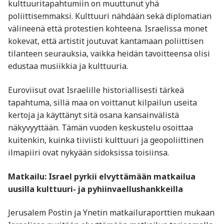
kulttuuritapahtumiin on muuttunut yhä
poliittisemmaksi. Kulttuuri nähdään sekä diplomatian
välineenä että protestien kohteena. Israelissa monet
kokevat, että artistit joutuvat kantamaan poliittisen
tilanteen seurauksia, vaikka heidän tavoitteensa olisi
edustaa musiikkia ja kulttuuria.
Euroviisut ovat Israelille historiallisesti tärkeä
tapahtuma, sillä maa on voittanut kilpailun useita
kertoja ja käyttänyt sitä osana kansainvälistä
näkyvyyttään. Tämän vuoden keskustelu osoittaa
kuitenkin, kuinka tiiviisti kulttuuri ja geopoliittinen
ilmapiiri ovat nykyään sidoksissa toisiinsa.
Matkailu: Israel pyrkii elvyttämään matkailua
uusilla kulttuuri- ja pyhiinvaellushankkeilla
Jerusalem Postin ja Ynetin matkailuraporttien mukaan