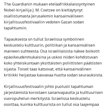
The Guardianin mukaan eteläafrikkalaissyntyinen
Nobel-kirjailija
J. M. Coetzee
on kieltäytynyt
osallistumasta Jerusalemin kansainväliseen
kirjallisuusfestivaaliin vedoten Gazan sodan
tapahtumiin.
Tapauksesta on tullut Israelissa symbolinen
keskustelu kulttuurin, politiikan ja kansainvälisen
maineen suhteesta. Osa israelilaisista näkee boikotit
epäoikeudenmukaisina ja uskoo niiden kohdistuvan
koko yhteiskuntaan yksittäisten poliittisten päätösten
sijasta. Toiset taas katsovat, että kansainvälinen
kritiikki heijastaa kasvavaa huolta sodan seurauksista.
Kirjallisuusfestivaalin johto puolusti tapahtuman
järjestämistä korostaen sananvapautta ja kulttuurisen
vuoropuhelun merkitystä. Israelissa keskustelu
osoittaa, kuinka kulttuurista on tullut osa laajempaa