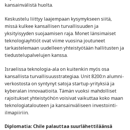
kansainvälistä huolta.
Keskustelu liittyy laajempaan kysymykseen siitä,
missä kulkee kansallisen turvallisuuden ja
yksityisyyden suojaamisen raja. Monet länsimaiset
teknologiayhtiöt ovat viime vuosina joutuneet
tarkastelemaan uudelleen yhteistyötään hallitusten ja
tiedustelupalvelujen kanssa.
Israelissa teknologia-ala on kuitenkin myös osa
kansallista turvallisuusstrategiaa. Unit 8200:n alumni-
verkostosta on syntynyt satoja startup-yrityksiä ja
kyberalan innovaatioita. Tämän vuoksi mahdolliset
rajoitukset yhteistyöhön voisivat vaikuttaa koko maan
teknologiatalouteen ja kansainväliseen investointi-
ilmapiiriin.
Diplomatia: Chile palauttaa suurlähettiläänsä