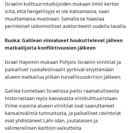
Israelin kulttuurintutkijoiden mukaan ilmiö kertoo
siitä, että hengellisyys ei ole katoamassa, vaan
muuttamassa muotoaan. Samalla se haastaa
perinteiset uskonnolliset auktoriteetit uudella tavalla.
Ruoka: Galilean viinialueet houkuttelevat jälleen
matkailijoita konfliktivuosien jälkeen
Israel Hayomin mukaan Pohjois-Israelin viinitilat ja
paikalliset ruokafestivaalit pyrkivät elvyttämään
alueen matkailua pitkän turvallisuuskriisin jälkeen.
Galilea tunnetaan Israelissa paitsi raamatullisesta
historiastaan myös kasvavasta viinikulttuuristaan.
Viime vuosina alueen viinitilat ovat saavuttaneet
kansainvälistä tunnustusta, ja paikalliset ravintolat
ovat yhdistäneet Lähi-idän, juutalaisen ja
välimerellisen keittiön vaikutteita.