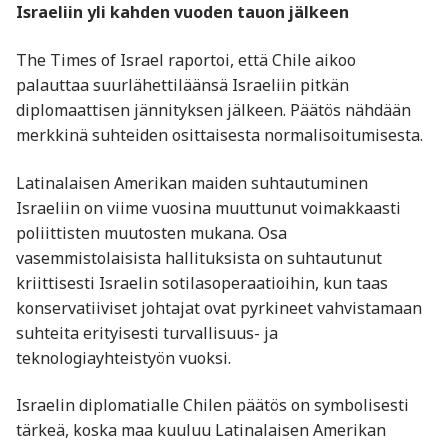
Israeliin yli kahden vuoden tauon jälkeen
The Times of Israel raportoi, että Chile aikoo
palauttaa suurlähettiläänsä Israeliin pitkän
diplomaattisen jännityksen jälkeen. Päätös nähdään
merkkinä suhteiden osittaisesta normalisoitumisesta.
Latinalaisen Amerikan maiden suhtautuminen
Israeliin on viime vuosina muuttunut voimakkaasti
poliittisten muutosten mukana. Osa
vasemmistolaisista hallituksista on suhtautunut
kriittisesti Israelin sotilasoperaatioihin, kun taas
konservatiiviset johtajat ovat pyrkineet vahvistamaan
suhteita erityisesti turvallisuus- ja
teknologiayhteistyön vuoksi.
Israelin diplomatialle Chilen päätös on symbolisesti
tärkeä, koska maa kuuluu Latinalaisen Amerikan