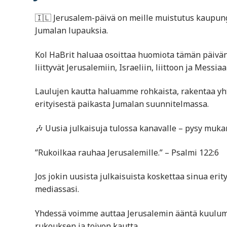
🇮🇱 Jerusalem-päivä on meille muistutus kaupung
Jumalan lupauksia.
Kol HaBrit haluaa osoittaa huomiota tämän päivän 
liittyvät Jerusalemiin, Israeliin, liittoon ja Messia
Laulujen kautta haluamme rohkaista, rakentaa yh
erityisestä paikasta Jumalan suunnitelmassa.
🎶 Uusia julkaisuja tulossa kanavalle – pysy muka
”Rukoilkaa rauhaa Jerusalemille.” – Psalmi 122:6
Jos jokin uusista julkaisuista koskettaa sinua eri
mediassasi.
Yhdessä voimme auttaa Jerusalemin ääntä kuulum
rukouksen ja toivon kautta.