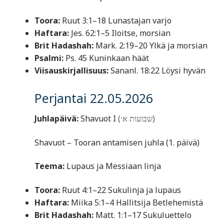
Toora:
Ruut 3:1–18 Lunastajan varjo
Haftara:
Jes. 62:1–5 Iloitse, morsian
Brit Hadashah:
Mark. 2:19–20 Ylkä ja morsian
Psalmi:
Ps. 45 Kuninkaan häät
Viisauskirjallisuus:
Sananl. 18:22 Löysi hyvän
Perjantai 22.05.2026
Juhlapäivä:
Shavuot I
(שבועות א׳)
Shavuot – Tooran antamisen juhla (1. päivä)
Teema:
Lupaus ja Messiaan linja
Toora:
Ruut 4:1–22 Sukulinja ja lupaus
Haftara:
Miika 5:1–4 Hallitsija Betlehemistä
Brit Hadashah:
Matt. 1:1–17 Sukuluettelo