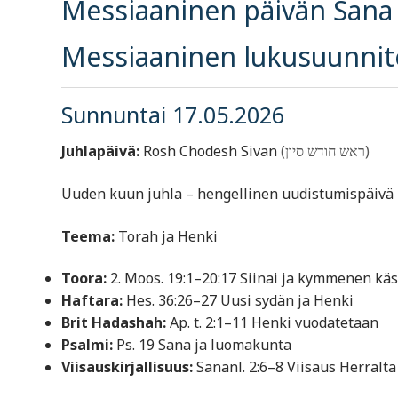
Messiaaninen päivän Sana 
Messiaaninen lukusuunnit
Sunnuntai 17.05.2026
Juhlapäivä:
Rosh Chodesh Sivan
(ראש חודש סיון)
Uuden kuun juhla – hengellinen uudistumispäivä
Teema:
Torah ja Henki
Toora:
2. Moos. 19:1–20:17 Siinai ja kymmenen kä
Haftara:
Hes. 36:26–27 Uusi sydän ja Henki
Brit Hadashah:
Ap. t. 2:1–11 Henki vuodatetaan
Psalmi:
Ps. 19 Sana ja luomakunta
Viisauskirjallisuus:
Sananl. 2:6–8 Viisaus Herralta