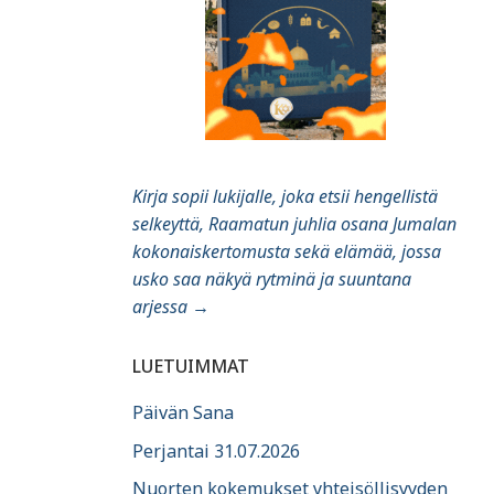
Kirja sopii lukijalle, joka etsii hengellistä
selkeyttä, Raamatun juhlia osana Jumalan
kokonaiskertomusta sekä elämää, jossa
usko saa näkyä rytminä ja suuntana
arjessa
→
LUETUIMMAT
Päivän Sana
Perjantai 31.07.2026
Nuorten kokemukset yhteisöllisyyden