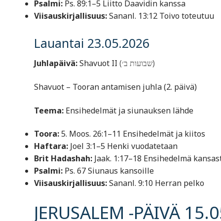
Psalmi:
Ps. 89:1–5 Liitto Daavidin kanssa
Viisauskirjallisuus:
Sananl. 13:12 Toivo toteutuu
Lauantai 23.05.2026
Juhlapäivä:
Shavuot II
(שבועות ב׳)
Shavuot – Tooran antamisen juhla (2. päivä)
Teema:
Ensihedelmät ja siunauksen lähde
Toora:
5. Moos. 26:1–11 Ensihedelmät ja kiitos
Haftara:
Joel 3:1–5 Henki vuodatetaan
Brit Hadashah:
Jaak. 1:17–18 Ensihedelmä kansas
Psalmi:
Ps. 67 Siunaus kansoille
Viisauskirjallisuus:
Sananl. 9:10 Herran pelko
JERUSALEM -PÄIVÄ 15.0