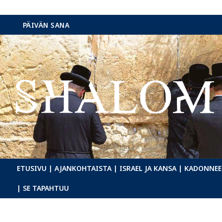
Hyppää
PÄIVÄN SANA
sisältöön
ETUSIVU
| AJANKOHTAISTA
| ISRAEL JA KANSA
| KADONNEE
| SE TAPAHTUU