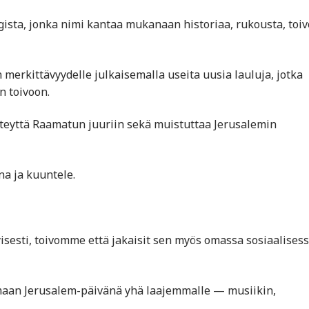
ista, jonka nimi kantaa mukanaan historiaa, rukousta, toiv
merkittävyydelle julkaisemalla useita uusia lauluja, jotka
an toivoon.
teyttä Raamatun juuriin sekä muistuttaa Jerusalemin
na ja kuuntele.
tyisesti, toivomme että jakaisit sen myös omassa sosiaalises
aan Jerusalem-päivänä yhä laajemmalle — musiikin,