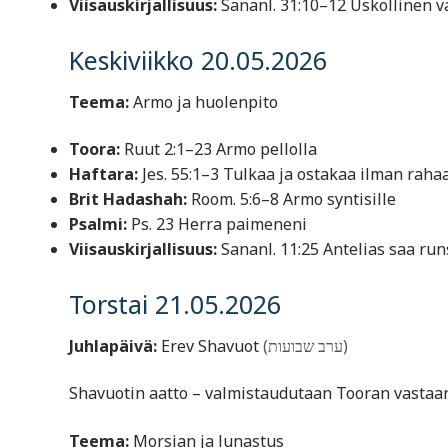
Viisauskirjallisuus:
Sananl. 31:10–12 Uskollinen 
Keskiviikko 20.05.2026
Teema:
Armo ja huolenpito
Toora:
Ruut 2:1–23 Armo pellolla
Haftara:
Jes. 55:1–3 Tulkaa ja ostakaa ilman raha
Brit Hadashah:
Room. 5:6–8 Armo syntisille
Psalmi:
Ps. 23 Herra paimeneni
Viisauskirjallisuus:
Sananl. 11:25 Antelias saa run
Torstai 21.05.2026
Juhlapäivä:
Erev Shavuot
(ערב שבועות)
Shavuotin aatto – valmistaudutaan Tooran vasta
Teema:
Morsian ja lunastus