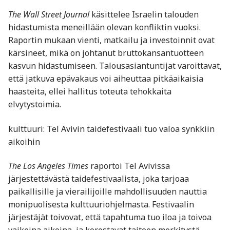
The Wall Street Journal
käsittelee Israelin talouden
hidastumista meneillään olevan konfliktin vuoksi.
Raportin mukaan vienti, matkailu ja investoinnit ovat
kärsineet, mikä on johtanut bruttokansantuotteen
kasvun hidastumiseen. Talousasiantuntijat varoittavat,
että jatkuva epävakaus voi aiheuttaa pitkäaikaisia
haasteita, ellei hallitus toteuta tehokkaita
elvytystoimia.
kulttuuri: Tel Avivin taidefestivaali tuo valoa synkkiin
aikoihin
The Los Angeles Times
raportoi Tel Avivissa
järjestettävästä taidefestivaalista, joka tarjoaa
paikallisille ja vierailijoille mahdollisuuden nauttia
monipuolisesta kulttuuriohjelmasta. Festivaalin
järjestäjät toivovat, että tapahtuma tuo iloa ja toivoa