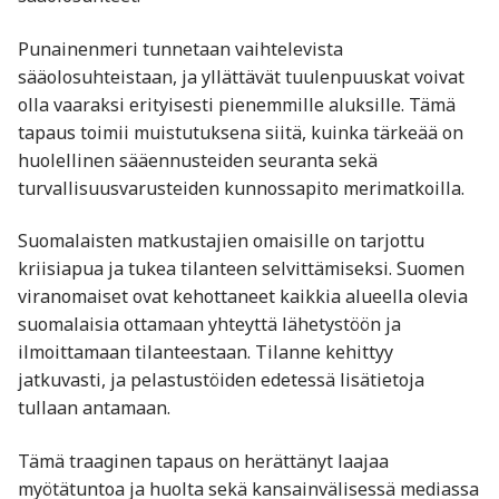
Punainenmeri tunnetaan vaihtelevista
sääolosuhteistaan, ja yllättävät tuulenpuuskat voivat
olla vaaraksi erityisesti pienemmille aluksille. Tämä
tapaus toimii muistutuksena siitä, kuinka tärkeää on
huolellinen sääennusteiden seuranta sekä
turvallisuusvarusteiden kunnossapito merimatkoilla.
Suomalaisten matkustajien omaisille on tarjottu
kriisiapua ja tukea tilanteen selvittämiseksi. Suomen
viranomaiset ovat kehottaneet kaikkia alueella olevia
suomalaisia ottamaan yhteyttä lähetystöön ja
ilmoittamaan tilanteestaan. Tilanne kehittyy
jatkuvasti, ja pelastustöiden edetessä lisätietoja
tullaan antamaan.
Tämä traaginen tapaus on herättänyt laajaa
myötätuntoa ja huolta sekä kansainvälisessä mediassa