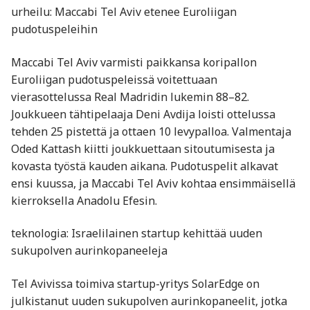
urheilu: Maccabi Tel Aviv etenee Euroliigan
pudotuspeleihin
Maccabi Tel Aviv varmisti paikkansa koripallon
Euroliigan pudotuspeleissä voitettuaan
vierasottelussa Real Madridin lukemin 88–82.
Joukkueen tähtipelaaja Deni Avdija loisti ottelussa
tehden 25 pistettä ja ottaen 10 levypalloa. Valmentaja
Oded Kattash kiitti joukkuettaan sitoutumisesta ja
kovasta työstä kauden aikana. Pudotuspelit alkavat
ensi kuussa, ja Maccabi Tel Aviv kohtaa ensimmäisellä
kierroksella Anadolu Efesin.
teknologia: Israelilainen startup kehittää uuden
sukupolven aurinkopaneeleja
Tel Avivissa toimiva startup-yritys SolarEdge on
julkistanut uuden sukupolven aurinkopaneelit, jotka