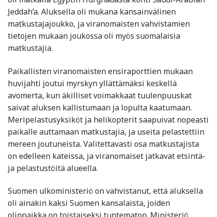
Jeddah’a. Aluksella oli mukana kansainvälinen
matkustajajoukko, ja viranomaisten vahvistamien
tietojen mukaan joukossa oli myös suomalaisia
matkustajia.
Paikallisten viranomaisten ensiraporttien mukaan
huvijahti joutui myrskyn yllättämäksi keskellä
avomerta, kun äkilliset voimakkaat tuulenpuuskat
saivat aluksen kallistumaan ja lopulta kaatumaan.
Meripelastusyksiköt ja helikopterit saapuivat nopeasti
paikalle auttamaan matkustajia, ja useita pelastettiin
mereen joutuneista. Valitettavasti osa matkustajista
on edelleen kateissa, ja viranomaiset jatkavat etsintä-
ja pelastustöitä alueella.
Suomen ulkoministeriö on vahvistanut, että aluksella
oli ainakin kaksi Suomen kansalaista, joiden
olinpaikka on toistaiseksi tuntematon. Ministeriö