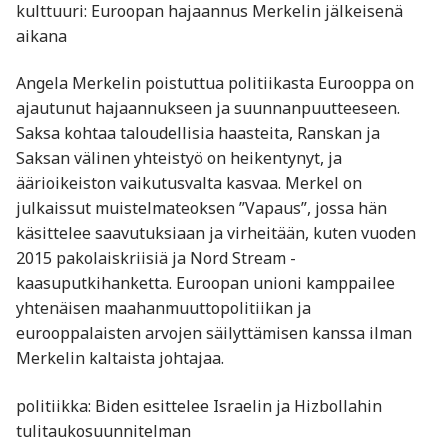
kulttuuri: Euroopan hajaannus Merkelin jälkeisenä
aikana
Angela Merkelin poistuttua politiikasta Eurooppa on
ajautunut hajaannukseen ja suunnanpuutteeseen.
Saksa kohtaa taloudellisia haasteita, Ranskan ja
Saksan välinen yhteistyö on heikentynyt, ja
äärioikeiston vaikutusvalta kasvaa. Merkel on
julkaissut muistelmateoksen ”Vapaus”, jossa hän
käsittelee saavutuksiaan ja virheitään, kuten vuoden
2015 pakolaiskriisiä ja Nord Stream -
kaasuputkihanketta. Euroopan unioni kamppailee
yhtenäisen maahanmuuttopolitiikan ja
eurooppalaisten arvojen säilyttämisen kanssa ilman
Merkelin kaltaista johtajaa.
politiikka: Biden esittelee Israelin ja Hizbollahin
tulitaukosuunnitelman