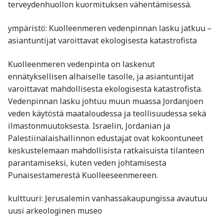
terveydenhuollon kuormituksen vähentämisessä.
ympäristö: Kuolleenmeren vedenpinnan lasku jatkuu –
asiantuntijat varoittavat ekologisesta katastrofista
Kuolleenmeren vedenpinta on laskenut
ennätyksellisen alhaiselle tasolle, ja asiantuntijat
varoittavat mahdollisesta ekologisesta katastrofista.
Vedenpinnan lasku johtuu muun muassa Jordanjoen
veden käytöstä maataloudessa ja teollisuudessa sekä
ilmastonmuutoksesta. Israelin, Jordanian ja
Palestiinalaishallinnon edustajat ovat kokoontuneet
keskustelemaan mahdollisista ratkaisuista tilanteen
parantamiseksi, kuten veden johtamisesta
Punaisestamerestä Kuolleeseenmereen.
kulttuuri: Jerusalemin vanhassakaupungissa avautuu
uusi arkeologinen museo