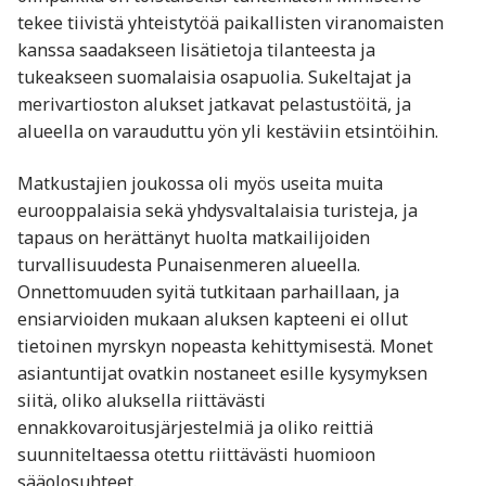
tekee tiivistä yhteistytöä paikallisten viranomaisten
kanssa saadakseen lisätietoja tilanteesta ja
tukeakseen suomalaisia osapuolia. Sukeltajat ja
merivartioston alukset jatkavat pelastustöitä, ja
alueella on varauduttu yön yli kestäviin etsintöihin.
Matkustajien joukossa oli myös useita muita
eurooppalaisia sekä yhdysvaltalaisia turisteja, ja
tapaus on herättänyt huolta matkailijoiden
turvallisuudesta Punaisenmeren alueella.
Onnettomuuden syitä tutkitaan parhaillaan, ja
ensiarvioiden mukaan aluksen kapteeni ei ollut
tietoinen myrskyn nopeasta kehittymisestä. Monet
asiantuntijat ovatkin nostaneet esille kysymyksen
siitä, oliko aluksella riittävästi
ennakkovaroitusjärjestelmiä ja oliko reittiä
suunniteltaessa otettu riittävästi huomioon
sääolosuhteet.