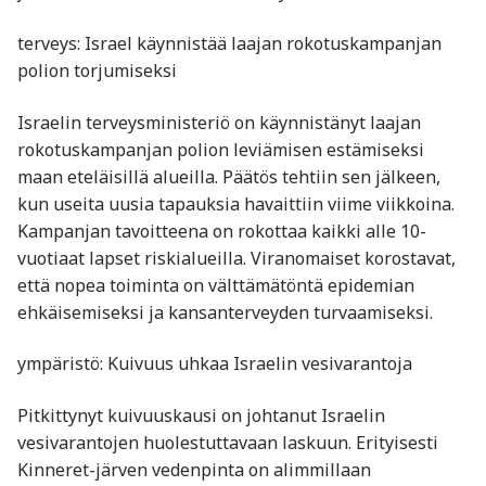
terveys: Israel käynnistää laajan rokotuskampanjan
polion torjumiseksi
Israelin terveysministeriö on käynnistänyt laajan
rokotuskampanjan polion leviämisen estämiseksi
maan eteläisillä alueilla. Päätös tehtiin sen jälkeen,
kun useita uusia tapauksia havaittiin viime viikkoina.
Kampanjan tavoitteena on rokottaa kaikki alle 10-
vuotiaat lapset riskialueilla. Viranomaiset korostavat,
että nopea toiminta on välttämätöntä epidemian
ehkäisemiseksi ja kansanterveyden turvaamiseksi.
ympäristö: Kuivuus uhkaa Israelin vesivarantoja
Pitkittynyt kuivuuskausi on johtanut Israelin
vesivarantojen huolestuttavaan laskuun. Erityisesti
Kinneret-järven vedenpinta on alimmillaan