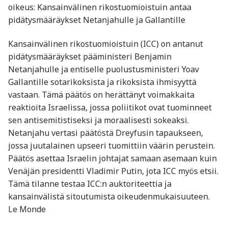
oikeus: Kansainvälinen rikostuomioistuin antaa
pidätysmääräykset Netanjahulle ja Gallantille
Kansainvälinen rikostuomioistuin (ICC) on antanut
pidätysmääräykset pääministeri Benjamin
Netanjahulle ja entiselle puolustusministeri Yoav
Gallantille sotarikoksista ja rikoksista ihmisyyttä
vastaan. Tämä päätös on herättänyt voimakkaita
reaktioita Israelissa, jossa poliitikot ovat tuominneet
sen antisemitistiseksi ja moraalisesti sokeaksi.
Netanjahu vertasi päätöstä Dreyfusin tapaukseen,
jossa juutalainen upseeri tuomittiin väärin perustein.
Päätös asettaa Israelin johtajat samaan asemaan kuin
Venäjän presidentti Vladimir Putin, jota ICC myös etsii.
Tämä tilanne testaa ICC:n auktoriteettia ja
kansainvälistä sitoutumista oikeudenmukaisuuteen.
Le Monde