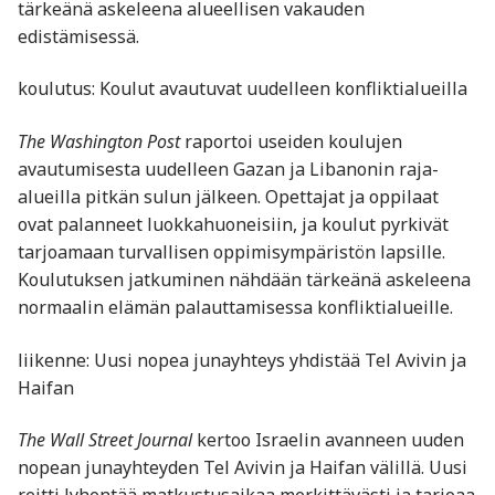
tärkeänä askeleena alueellisen vakauden
edistämisessä.
koulutus: Koulut avautuvat uudelleen konfliktialueilla
The Washington Post
raportoi useiden koulujen
avautumisesta uudelleen Gazan ja Libanonin raja-
alueilla pitkän sulun jälkeen. Opettajat ja oppilaat
ovat palanneet luokkahuoneisiin, ja koulut pyrkivät
tarjoamaan turvallisen oppimisympäristön lapsille.
Koulutuksen jatkuminen nähdään tärkeänä askeleena
normaalin elämän palauttamisessa konfliktialueille.
liikenne: Uusi nopea junayhteys yhdistää Tel Avivin ja
Haifan
The Wall Street Journal
kertoo Israelin avanneen uuden
nopean junayhteyden Tel Avivin ja Haifan välillä. Uusi