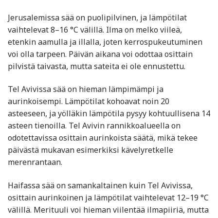
Jerusalemissa sää on puolipilvinen, ja lämpötilat
vaihtelevat 8–16 °C välillä. Ilma on melko viileä,
etenkin aamulla ja illalla, joten kerrospukeutuminen
voi olla tarpeen. Päivän aikana voi odottaa osittain
pilvistä taivasta, mutta sateita ei ole ennustettu.
Tel Avivissa sää on hieman lämpimämpi ja
aurinkoisempi. Lämpötilat kohoavat noin 20
asteeseen, ja yölläkin lämpötila pysyy kohtuullisena 14
asteen tienoilla. Tel Avivin rannikkoalueella on
odotettavissa osittain aurinkoista säätä, mikä tekee
päivästä mukavan esimerkiksi kävelyretkelle
merenrantaan.
Haifassa sää on samankaltainen kuin Tel Avivissa,
osittain aurinkoinen ja lämpötilat vaihtelevat 12–19 °C
välillä. Merituuli voi hieman viilentää ilmapiiriä, mutta