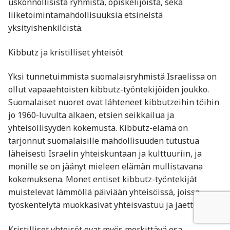
uskonnollisista ryhmistä, opiskelijoista, sekä
liiketoimintamahdollisuuksia etsineistä
yksityishenkilöistä.
Kibbutz ja kristilliset yhteisöt
Yksi tunnetuimmista suomalaisryhmistä Israelissa on
ollut vapaaehtoisten kibbutz-työntekijöiden joukko.
Suomalaiset nuoret ovat lähteneet kibbutzeihin töihin
jo 1960-luvulta alkaen, etsien seikkailua ja
yhteisöllisyyden kokemusta. Kibbutz-elämä on
tarjonnut suomalaisille mahdollisuuden tutustua
läheisesti Israelin yhteiskuntaan ja kulttuuriin, ja
monille se on jäänyt mieleen elämän mullistavana
kokemuksena. Monet entiset kibbutz-työntekijät
muistelevat lämmöllä päiviään yhteisöissä, joissa
työskentelytä muokkasivat yhteisvastuu ja jaettu arki.
Kristilliset yhteisöt ovat myös merkittävä osa