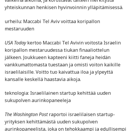
vaikeina aikoina, ja korostavat taiteen merkitystä
yhteiskunnan henkisen hyvinvoinnin ylläpitämisessä.
urheilu: Maccabi Tel Aviv voittaa koripallon
mestaruuden
USA Today
kertoo Maccabi Tel Avivin voitosta Israelin
koripallon mestaruudessa tiukan finaaliottelun
jälkeen. Joukkueen kapteeni kiitti faneja heidän
vankkumattomasta tuestaan ja omisti voiton kaikille
israelilaisille. Voitto tuo kaivattua iloa ja ylpeyttä
kansalle keskellä haastavia aikoja.
teknologia: Israelilainen startup kehittää uuden
sukupolven aurinkopaneeleja
The Washington Post
raportoi israelilaisen startup-
yrityksen kehittämästä uuden sukupolven
aurinkopaneelista, joka on tehokkaampi ja edullisempi