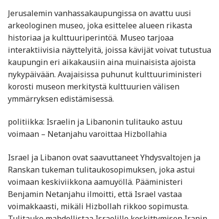
Jerusalemin vanhassakaupungissa on avattu uusi
arkeologinen museo, joka esittelee alueen rikasta
historiaa ja kulttuuriperintöä. Museo tarjoaa
interaktiivisia näyttelyitä, joissa kävijät voivat tutustua
kaupungin eri aikakausiin aina muinaisista ajoista
nykypäivään. Avajaisissa puhunut kulttuuriministeri
korosti museon merkitystä kulttuurien välisen
ymmärryksen edistämisessä.
politiikka: Israelin ja Libanonin tulitauko astuu
voimaan – Netanjahu varoittaa Hizbollahia
Israel ja Libanon ovat saavuttaneet Yhdysvaltojen ja
Ranskan tukeman tulitaukosopimuksen, joka astui
voimaan keskiviikkona aamuyöllä. Pääministeri
Benjamin Netanjahu ilmoitti, että Israel vastaa
voimakkaasti, mikäli Hizbollah rikkoo sopimusta.
Tulitauko mahdollistaa Israelille keskittymisen Iranin