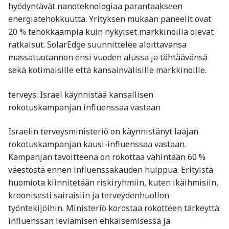
hyödyntävät nanoteknologiaa parantaakseen
energiatehokkuutta. Yrityksen mukaan paneelit ovat
20 % tehokkaampia kuin nykyiset markkinoilla olevat
ratkaisut. SolarEdge suunnittelee aloittavansa
massatuotannon ensi vuoden alussa ja tähtäävänsä
sekä kotimaisille että kansainvälisille markkinoille.
terveys: Israel käynnistää kansallisen
rokotuskampanjan influenssaa vastaan
Israelin terveysministeriö on käynnistänyt laajan
rokotuskampanjan kausi-influenssaa vastaan.
Kampanjan tavoitteena on rokottaa vähintään 60 %
väestöstä ennen influenssakauden huippua. Erityistä
huomiota kiinnitetään riskiryhmiin, kuten ikäihmisiin,
kroonisesti sairaisiin ja terveydenhuollon
työntekijöihin. Ministeriö korostaa rokotteen tärkeyttä
influenssan leviämisen ehkäisemisessä ja