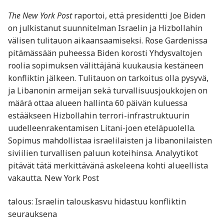
The New York Post
raportoi, että presidentti Joe Biden
on julkistanut suunnitelman Israelin ja Hizbollahin
välisen tulitauon aikaansaamiseksi. Rose Gardenissa
pitämässään puheessa Biden korosti Yhdysvaltojen
roolia sopimuksen välittäjänä kuukausia kestäneen
konfliktin jälkeen. Tulitauon on tarkoitus olla pysyvä,
ja Libanonin armeijan sekä turvallisuusjoukkojen on
määrä ottaa alueen hallinta 60 päivän kuluessa
estääkseen Hizbollahin terrori-infrastruktuurin
uudelleenrakentamisen Litani-joen eteläpuolella.
Sopimus mahdollistaa israelilaisten ja libanonilaisten
siviilien turvallisen paluun koteihinsa. Analyytikot
pitävät tätä merkittävänä askeleena kohti alueellista
vakautta. New York Post
talous: Israelin talouskasvu hidastuu konfliktin
seurauksena