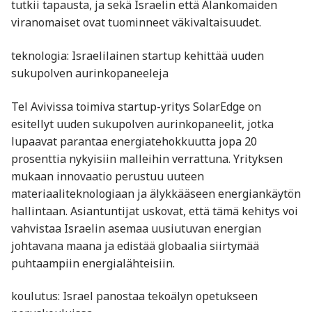
tutkii tapausta, ja sekä Israelin että Alankomaiden
viranomaiset ovat tuominneet väkivaltaisuudet.
teknologia: Israelilainen startup kehittää uuden
sukupolven aurinkopaneeleja
Tel Avivissa toimiva startup-yritys SolarEdge on
esitellyt uuden sukupolven aurinkopaneelit, jotka
lupaavat parantaa energiatehokkuutta jopa 20
prosenttia nykyisiin malleihin verrattuna. Yrityksen
mukaan innovaatio perustuu uuteen
materiaaliteknologiaan ja älykkääseen energiankäytön
hallintaan. Asiantuntijat uskovat, että tämä kehitys voi
vahvistaa Israelin asemaa uusiutuvan energian
johtavana maana ja edistää globaalia siirtymää
puhtaampiin energialähteisiin.
koulutus: Israel panostaa tekoälyn opetukseen