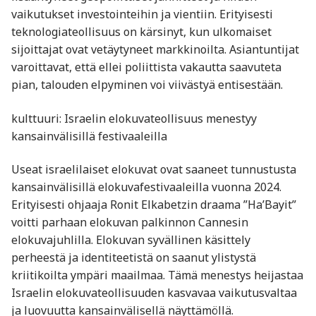
vaikutukset investointeihin ja vientiin. Erityisesti
teknologiateollisuus on kärsinyt, kun ulkomaiset
sijoittajat ovat vetäytyneet markkinoilta. Asiantuntijat
varoittavat, että ellei poliittista vakautta saavuteta
pian, talouden elpyminen voi viivästyä entisestään.
kulttuuri: Israelin elokuvateollisuus menestyy
kansainvälisillä festivaaleilla
Useat israelilaiset elokuvat ovat saaneet tunnustusta
kansainvälisillä elokuvafestivaaleilla vuonna 2024.
Erityisesti ohjaaja Ronit Elkabetzin draama ”Ha’Bayit”
voitti parhaan elokuvan palkinnon Cannesin
elokuvajuhlilla. Elokuvan syvällinen käsittely
perheestä ja identiteetistä on saanut ylistystä
kriitikoilta ympäri maailmaa. Tämä menestys heijastaa
Israelin elokuvateollisuuden kasvavaa vaikutusvaltaa
ja luovuutta kansainvälisellä näyttämöllä.