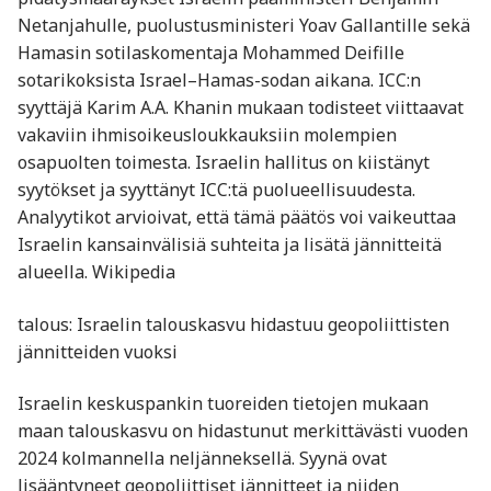
Netanjahulle, puolustusministeri Yoav Gallantille sekä
Hamasin sotilaskomentaja Mohammed Deifille
sotarikoksista Israel–Hamas-sodan aikana. ICC:n
syyttäjä Karim A.A. Khanin mukaan todisteet viittaavat
vakaviin ihmisoikeusloukkauksiin molempien
osapuolten toimesta. Israelin hallitus on kiistänyt
syytökset ja syyttänyt ICC:tä puolueellisuudesta.
Analyytikot arvioivat, että tämä päätös voi vaikeuttaa
Israelin kansainvälisiä suhteita ja lisätä jännitteitä
alueella. Wikipedia
talous: Israelin talouskasvu hidastuu geopoliittisten
jännitteiden vuoksi
Israelin keskuspankin tuoreiden tietojen mukaan
maan talouskasvu on hidastunut merkittävästi vuoden
2024 kolmannella neljänneksellä. Syynä ovat
lisääntyneet geopoliittiset jännitteet ja niiden