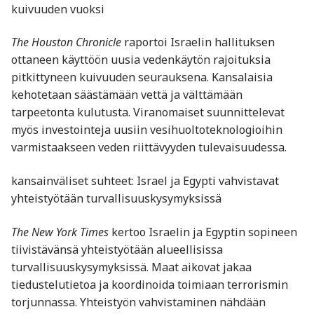
kuivuuden vuoksi
The Houston Chronicle
raportoi Israelin hallituksen
ottaneen käyttöön uusia vedenkäytön rajoituksia
pitkittyneen kuivuuden seurauksena. Kansalaisia
kehotetaan säästämään vettä ja välttämään
tarpeetonta kulutusta. Viranomaiset suunnittelevat
myös investointeja uusiin vesihuoltoteknologioihin
varmistaakseen veden riittävyyden tulevaisuudessa.
kansainväliset suhteet: Israel ja Egypti vahvistavat
yhteistyötään turvallisuuskysymyksissä
The New York Times
kertoo Israelin ja Egyptin sopineen
tiivistävänsä yhteistyötään alueellisissa
turvallisuuskysymyksissä. Maat aikovat jakaa
tiedustelutietoa ja koordinoida toimiaan terrorismin
torjunnassa. Yhteistyön vahvistaminen nähdään