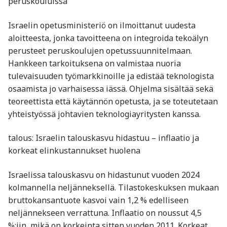
peruskouluissa
Israelin opetusministeriö on ilmoittanut uudesta
aloitteesta, jonka tavoitteena on integroida tekoälyn
perusteet peruskoulujen opetussuunnitelmaan.
Hankkeen tarkoituksena on valmistaa nuoria
tulevaisuuden työmarkkinoille ja edistää teknologista
osaamista jo varhaisessa iässä. Ohjelma sisältää sekä
teoreettista että käytännön opetusta, ja se toteutetaan
yhteistyössä johtavien teknologiayritysten kanssa.
talous: Israelin talouskasvu hidastuu – inflaatio ja
korkeat elinkustannukset huolena
Israelissa talouskasvu on hidastunut vuoden 2024
kolmannella neljänneksellä. Tilastokeskuksen mukaan
bruttokansantuote kasvoi vain 1,2 % edelliseen
neljännekseen verrattuna. Inflaatio on noussut 4,5
%:iin, mikä on korkeinta sitten vuoden 2011. Korkeat