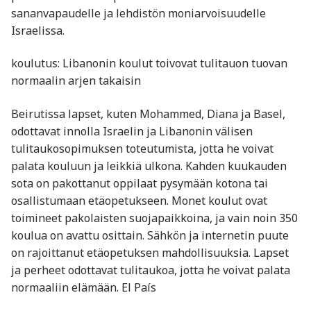
sananvapaudelle ja lehdistön moniarvoisuudelle
Israelissa.
koulutus: Libanonin koulut toivovat tulitauon tuovan
normaalin arjen takaisin
Beirutissa lapset, kuten Mohammed, Diana ja Basel,
odottavat innolla Israelin ja Libanonin välisen
tulitaukosopimuksen toteutumista, jotta he voivat
palata kouluun ja leikkiä ulkona. Kahden kuukauden
sota on pakottanut oppilaat pysymään kotona tai
osallistumaan etäopetukseen. Monet koulut ovat
toimineet pakolaisten suojapaikkoina, ja vain noin 350
koulua on avattu osittain. Sähkön ja internetin puute
on rajoittanut etäopetuksen mahdollisuuksia. Lapset
ja perheet odottavat tulitaukoa, jotta he voivat palata
normaaliin elämään. El País