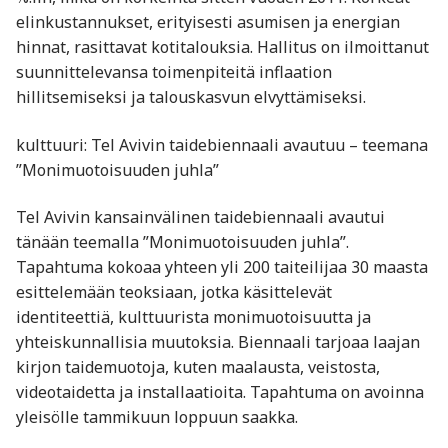
elinkustannukset, erityisesti asumisen ja energian
hinnat, rasittavat kotitalouksia. Hallitus on ilmoittanut
suunnittelevansa toimenpiteitä inflaation
hillitsemiseksi ja talouskasvun elvyttämiseksi.
kulttuuri: Tel Avivin taidebiennaali avautuu – teemana
”Monimuotoisuuden juhla”
Tel Avivin kansainvälinen taidebiennaali avautui
tänään teemalla ”Monimuotoisuuden juhla”.
Tapahtuma kokoaa yhteen yli 200 taiteilijaa 30 maasta
esittelemään teoksiaan, jotka käsittelevät
identiteettiä, kulttuurista monimuotoisuutta ja
yhteiskunnallisia muutoksia. Biennaali tarjoaa laajan
kirjon taidemuotoja, kuten maalausta, veistosta,
videotaidetta ja installaatioita. Tapahtuma on avoinna
yleisölle tammikuun loppuun saakka.