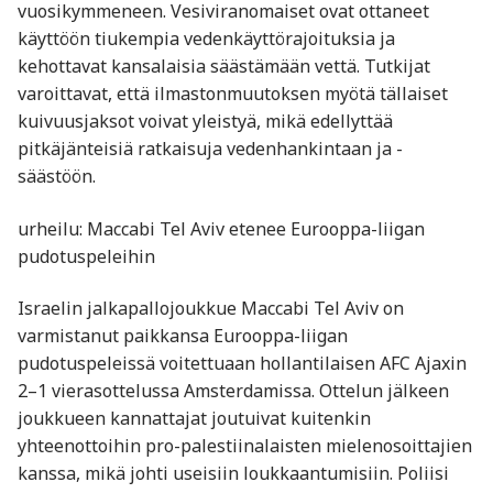
vuosikymmeneen. Vesiviranomaiset ovat ottaneet
käyttöön tiukempia vedenkäyttörajoituksia ja
kehottavat kansalaisia säästämään vettä. Tutkijat
varoittavat, että ilmastonmuutoksen myötä tällaiset
kuivuusjaksot voivat yleistyä, mikä edellyttää
pitkäjänteisiä ratkaisuja vedenhankintaan ja -
säästöön.
urheilu: Maccabi Tel Aviv etenee Eurooppa-liigan
pudotuspeleihin
Israelin jalkapallojoukkue Maccabi Tel Aviv on
varmistanut paikkansa Eurooppa-liigan
pudotuspeleissä voitettuaan hollantilaisen AFC Ajaxin
2–1 vierasottelussa Amsterdamissa. Ottelun jälkeen
joukkueen kannattajat joutuivat kuitenkin
yhteenottoihin pro-palestiinalaisten mielenosoittajien
kanssa, mikä johti useisiin loukkaantumisiin. Poliisi