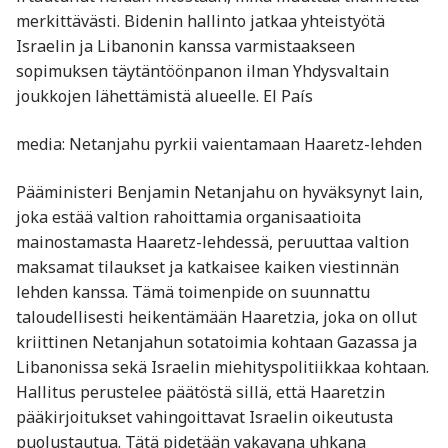
merkittävästi. Bidenin hallinto jatkaa yhteistyötä
Israelin ja Libanonin kanssa varmistaakseen
sopimuksen täytäntöönpanon ilman Yhdysvaltain
joukkojen lähettämistä alueelle. El País
media: Netanjahu pyrkii vaientamaan Haaretz-lehden
Pääministeri Benjamin Netanjahu on hyväksynyt lain,
joka estää valtion rahoittamia organisaatioita
mainostamasta Haaretz-lehdessä, peruuttaa valtion
maksamat tilaukset ja katkaisee kaiken viestinnän
lehden kanssa. Tämä toimenpide on suunnattu
taloudellisesti heikentämään Haaretzia, joka on ollut
kriittinen Netanjahun sotatoimia kohtaan Gazassa ja
Libanonissa sekä Israelin miehityspolitiikkaa kohtaan.
Hallitus perustelee päätöstä sillä, että Haaretzin
pääkirjoitukset vahingoittavat Israelin oikeutusta
puolustautua. Tätä pidetään vakavana uhkana