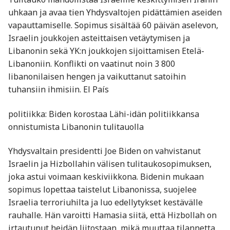
uhkaan ja avaa tien Yhdysvaltojen pidättämien aseiden
vapauttamiselle. Sopimus sisältää 60 päivän aselevon,
Israelin joukkojen asteittaisen vetäytymisen ja
Libanonin sekä YK:n joukkojen sijoittamisen Etelä-
Libanoniin. Konflikti on vaatinut noin 3 800
libanonilaisen hengen ja vaikuttanut satoihin
tuhansiin ihmisiin. El País
politiikka: Biden korostaa Lähi-idän politiikkansa
onnistumista Libanonin tulitauolla
Yhdysvaltain presidentti Joe Biden on vahvistanut
Israelin ja Hizbollahin välisen tulitaukosopimuksen,
joka astui voimaan keskiviikkona. Bidenin mukaan
sopimus lopettaa taistelut Libanonissa, suojelee
Israelia terroriuhilta ja luo edellytykset kestävälle
rauhalle. Hän varoitti Hamasia siitä, että Hizbollah on
irtautunut heidän liitostaan, mikä muuttaa tilannetta