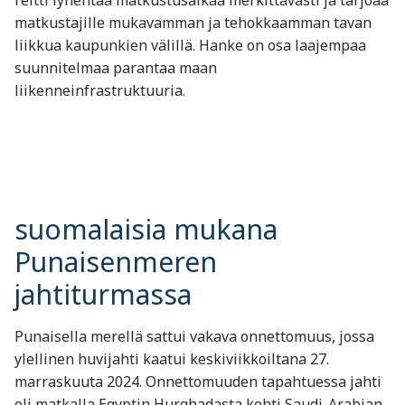
reitti lyhentää matkustusaikaa merkittävästi ja tarjoaa
matkustajille mukavamman ja tehokkaamman tavan
liikkua kaupunkien välillä. Hanke on osa laajempaa
suunnitelmaa parantaa maan
liikenneinfrastruktuuria.
suomalaisia mukana
Punaisenmeren
jahtiturmassa
Punaisella merellä sattui vakava onnettomuus, jossa
ylellinen huvijahti kaatui keskiviikkoiltana 27.
marraskuuta 2024. Onnettomuuden tapahtuessa jahti
oli matkalla Egyptin Hurghadasta kohti Saudi-Arabian