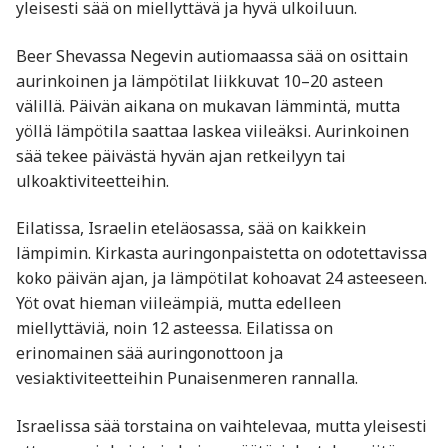
yleisesti sää on miellyttävä ja hyvä ulkoiluun.
Beer Shevassa Negevin autiomaassa sää on osittain
aurinkoinen ja lämpötilat liikkuvat 10–20 asteen
välillä. Päivän aikana on mukavan lämmintä, mutta
yöllä lämpötila saattaa laskea viileäksi. Aurinkoinen
sää tekee päivästä hyvän ajan retkeilyyn tai
ulkoaktiviteetteihin.
Eilatissa, Israelin eteläosassa, sää on kaikkein
lämpimin. Kirkasta auringonpaistetta on odotettavissa
koko päivän ajan, ja lämpötilat kohoavat 24 asteeseen.
Yöt ovat hieman viileämpiä, mutta edelleen
miellyttäviä, noin 12 asteessa. Eilatissa on
erinomainen sää auringonottoon ja
vesiaktiviteetteihin Punaisenmeren rannalla.
Israelissa sää torstaina on vaihtelevaa, mutta yleisesti