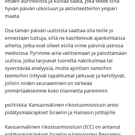
ottaen aurinkoista ja kuivaa säätä, joka tekee siitä
hyvän päivän ulkoiluun ja aktiviteetteihin ympäri
maata.
Osa tämän päivän uutisista saattaa olla teille jo
ennestään tuttuja, sillä ne käsittelevät ajankohtaisia
aiheita, jotka ovat olleet esillä viime päivinä useissa
medioissa. Pyrimme aina valitsemaan ja päivittämään
uutisia, jotka tarjoavat tuoretta näkökulmaa tai
syventävää analyysiä, mutta ajoittain samoihin
teemoihin liittyvät tapahtumat jatkuvat ja kehittyvät,
jolloin niiden seuraaminen on tärkeää
ymmärtääksemme koko tilannetta paremmin.
politiikka: Kansainvälinen rikostuomioistuin antoi
pidätysmääräykset Israelin ja Hamasin johtajille
Kansainvälinen rikostuomioistuin (ICC) on antanut
pidätysmääräykset Israelin pääministeri Benjamin