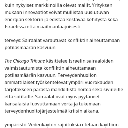
kuin nykyiset markkinoilla olevat mallit. Yrityksen
mukaan innovaatiot voivat mullistaa uusiutuvan
energian sektorin ja edistää kestävää kehitystä sekä
Israelissa että maailmanlaajuisesti.
terveys: Sairaalat varautuvat konfliktin aiheuttamaan
potilasmäärän kasvuun
The Chicago Tribune
käsittelee Israelin sairaaloiden
valmistautumista konfliktin aiheuttamaan
potilasmäärän kasvuun. Terveydenhuollon
ammattilaiset työskentelevät ympäri vuorokauden
tarjotakseen parasta mahdollista hoitoa sekä siviileille
että sotilaille. Sairaalat ovat myös pyytäneet
kansalaisia luovuttamaan verta ja tukemaan
terveydenhuoltojärjestelmää kriisin aikana.
ympäristö: Vedenkäytön rajoituksia otetaan käyttöön