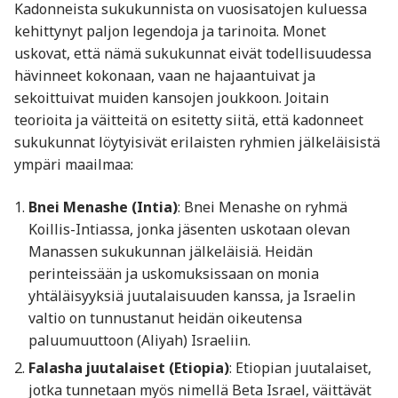
Kadonneista sukukunnista on vuosisatojen kuluessa
kehittynyt paljon legendoja ja tarinoita. Monet
uskovat, että nämä sukukunnat eivät todellisuudessa
hävinneet kokonaan, vaan ne hajaantuivat ja
sekoittuivat muiden kansojen joukkoon. Joitain
teorioita ja väitteitä on esitetty siitä, että kadonneet
sukukunnat löytyisivät erilaisten ryhmien jälkeläisistä
ympäri maailmaa:
Bnei Menashe (Intia)
: Bnei Menashe on ryhmä
Koillis-Intiassa, jonka jäsenten uskotaan olevan
Manassen sukukunnan jälkeläisiä. Heidän
perinteissään ja uskomuksissaan on monia
yhtäläisyyksiä juutalaisuuden kanssa, ja Israelin
valtio on tunnustanut heidän oikeutensa
paluumuuttoon (Aliyah) Israeliin.
Falasha juutalaiset (Etiopia)
: Etiopian juutalaiset,
jotka tunnetaan myös nimellä Beta Israel, väittävät