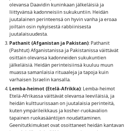
olevansa Daavidin kuninkaan jälkeläisiä ja
liittyvänsä kadonneisiin sukukuntiin. Heidän
juutalainen perinteensä on hyvin vanha ja eroaa
joiltain osin nykyisestä rabbiinisesta
juutalaisuudesta.
Pathanit (Afganistan ja Pakistan)
: Pathanit
(Pashtut) Afganistanissa ja Pakistanissa väittävät
osittain olevansa kadonneiden sukukuntien
jälkeläisiä. Heidän perinteisiinsä kuuluu muun
muassa samanlaisia rituaaleja ja tapoja kuin
varhaisen Israelin kansalla.
Lemba-heimot (Etelä-Afrikka)
: Lemba-heimot
Etelä-Afrikassa väittävät olevansa leeviläisiä, ja
heidän kulttuurissaan on juutalaisia perinteitä,
kuten ympärileikkaus ja kosher-ruokavalion
tapainen ruokasääntöjen noudattaminen.
Geenitutkimukset ovat osoittaneet heidän kantavan