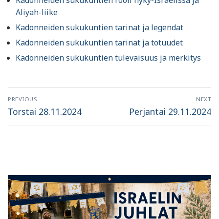
Aliyah-liike
Kadonneiden sukukuntien tarinat ja legendat
Kadonneiden sukukuntien tarinat ja totuudet
Kadonneiden sukukuntien tulevaisuus ja merkitys
Artikkelien
PREVIOUS
NEXT
selaus
Previous
Next
Torstai 28.11.2024
Perjantai 29.11.2024
post:
post: