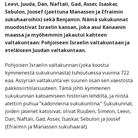
Leevi, Juuda, Dan, Naftali, Gad, Asser, Isaskar,
Sebulon, Joosef (jaettuna Manassen ja Efraimin
sukuhaaroihin) sekä Benjamin. Nämä sukukunnat
muodostivat Israelin kansan, joka asui Kanaanin
maassa ja myöhemmin jakautui kahteen
valtakuntaan: Pohjoiseen Israelin valtakuntaan ja
eteläiseen Juudan valtakuntaan.
Pohjoisen Israelin valtakunnan (joka koostui
kymmenestä sukukunnasta) tuhoutuessa vuonna 722
eaa. Assyrian valtakunta vei suuren osan sen väestöstä
pakkosiirtolaisuuteen. Tämä johti kymmenen
sukukunnan katoamiseen historian lehdiltä, ja niistä
alettiin puhua ”kadonneina sukukuntina.” Sukukunnat,
joiden jäsenet katosivat, olivat Ruuben, Simeon, Leevi,
Dan, Naftali, Gad, Asser, Isaskar, Sebulon ja Joosef
(Efraimin ja Manassen sukuhaarat).