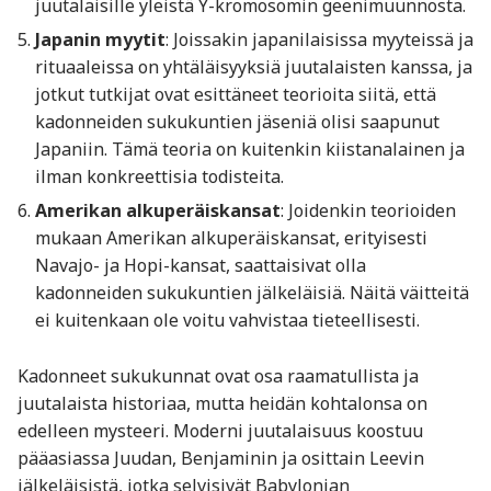
juutalaisille yleistä Y-kromosomin geenimuunnosta.
Japanin myytit
: Joissakin japanilaisissa myyteissä ja
rituaaleissa on yhtäläisyyksiä juutalaisten kanssa, ja
jotkut tutkijat ovat esittäneet teorioita siitä, että
kadonneiden sukukuntien jäseniä olisi saapunut
Japaniin. Tämä teoria on kuitenkin kiistanalainen ja
ilman konkreettisia todisteita.
Amerikan alkuperäiskansat
: Joidenkin teorioiden
mukaan Amerikan alkuperäiskansat, erityisesti
Navajo- ja Hopi-kansat, saattaisivat olla
kadonneiden sukukuntien jälkeläisiä. Näitä väitteitä
ei kuitenkaan ole voitu vahvistaa tieteellisesti.
Kadonneet sukukunnat ovat osa raamatullista ja
juutalaista historiaa, mutta heidän kohtalonsa on
edelleen mysteeri. Moderni juutalaisuus koostuu
pääasiassa Juudan, Benjaminin ja osittain Leevin
jälkeläisistä, jotka selvisivät Babylonian