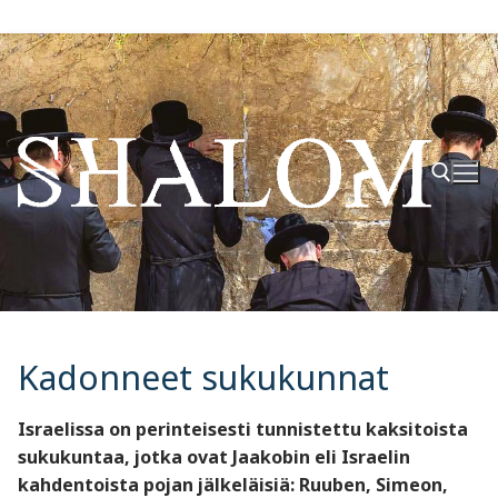
Hyppää
sisältöön
Hae:
Kadonneet sukukunnat
Israelissa on perinteisesti tunnistettu kaksitoista
sukukuntaa, jotka ovat Jaakobin eli Israelin
kahdentoista pojan jälkeläisiä: Ruuben, Simeon,