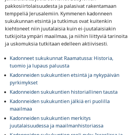
pakkosiirtolaisuudesta ja palasivat rakentamaan
temppeliä Jerusalemiin. Kymmenen kadonneen
sukukunnan etsintä ja tutkimus ovat kuitenkin
kiehtoneet niin juutalaisia kuin ei-juutalaisiakin
tutkijoita ympäri maailmaa, ja niihin liittyviä tarinoita
ja uskomuksia tutkitaan edelleen aktiivisesti.
Kadonneet sukukunnat Raamatussa: Historia,
tuomio ja lupaus paluusta
Kadonneiden sukukuntien etsintä ja nykypäivän
pyrkimykset
Kadonneiden sukukuntien historiallinen tausta
Kadonneiden sukukuntien jälkiä eri puolilla
maailmaa
Kadonneiden sukukuntien merkitys
juutalaisuudessa ja maailmanhistoriassa
Kadonneiden sukukuntien rooli nyky-Israelissa ja