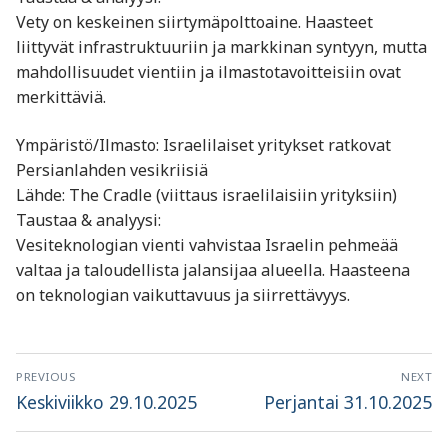
Vety on keskeinen siirtymäpolttoaine. Haasteet
liittyvät infrastruktuuriin ja markkinan syntyyn, mutta
mahdollisuudet vientiin ja ilmastotavoitteisiin ovat
merkittäviä.
Ympäristö/Ilmasto: Israelilaiset yritykset ratkovat
Persianlahden vesikriisiä
Lähde: The Cradle (viittaus israelilaisiin yrityksiin)
Taustaa & analyysi:
Vesiteknologian vienti vahvistaa Israelin pehmeää
valtaa ja taloudellista jalansijaa alueella. Haasteena
on teknologian vaikuttavuus ja siirrettävyys.
Artikkelien
PREVIOUS
NEXT
selaus
Previous
Next
Keskiviikko 29.10.2025
Perjantai 31.10.2025
post:
post: