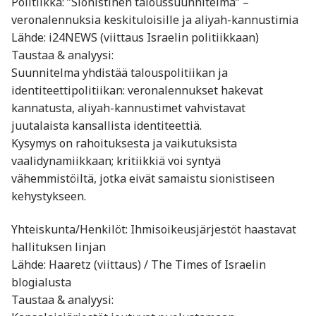
Politiikka: ”Sionistinen taloussuunnitelma” –
veronalennuksia keskituloisille ja aliyah-kannustimia
Lähde: i24NEWS (viittaus Israelin politiikkaan)
Taustaa & analyysi:
Suunnitelma yhdistää talouspolitiikan ja
identiteettipolitiikan: veronalennukset hakevat
kannatusta, aliyah-kannustimet vahvistavat
juutalaista kansallista identiteettiä.
Kysymys on rahoituksesta ja vaikutuksista
vaalidynamiikkaan; kritiikkiä voi syntyä
vähemmistöiltä, jotka eivät samaistu sionistiseen
kehystykseen.
Yhteiskunta/Henkilöt: Ihmisoikeusjärjestöt haastavat
hallituksen linjan
Lähde: Haaretz (viittaus) / The Times of Israelin
blogialusta
Taustaa & analyysi: