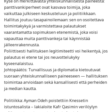
Kyse on merkittävästä yhteiskunnallisesta paineesta:
panttivankiperheet ovat kasvava toimija, joka
vaikuttaa julkiseen keskusteluun ja politiikkaan.
Hallitus joutuu tasapainoilemaan: sen on osoitettava
toimintakykyä ja varmistettava palautukset
vaarantamatta sopimuksen etenemistä, joka voisi
vapauttaa muita panttivankeja tai käynnistää
jälleenrakennusta.
Poliittisesti hallituksen legitimiteetti voi heikentyä, jos
palautus ei etene tai jos neuvottelukyky
kyseenalaistuu.
Johtopäätös: Turvallisuus ja diplomatia kietoutuvat
suoraan yhteiskunnalliseen paineeseen — hallituksen
toimintaa arvioidaan sekä kansallisesti että perheiden
ja median kautta.
Politiikka: Ayman Odeh poistettiin Knessetin
istuntosalista – lakialoite Kafr Qasimin verilöylyn