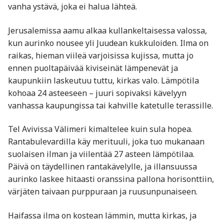
vanha ystävä, joka ei halua lähteä.
Jerusalemissa aamu alkaa kullankeltaisessa valossa,
kun aurinko nousee yli Juudean kukkuloiden. Ilma on
raikas, hieman viileä varjoisissa kujissa, mutta jo
ennen puoltapäivää kiviseinät lämpenevät ja
kaupunkiin laskeutuu tuttu, kirkas valo. Lämpötila
kohoaa 24 asteeseen – juuri sopivaksi kävelyyn
vanhassa kaupungissa tai kahville katetulle terassille.
Tel Avivissa Välimeri kimaltelee kuin sula hopea.
Rantabulevardilla käy merituuli, joka tuo mukanaan
suolaisen ilman ja viilentää 27 asteen lämpötilaa.
Päivä on täydellinen rantakävelylle, ja illansuussa
aurinko laskee hitaasti oranssina pallona horisonttiin,
värjäten taivaan purppuraan ja ruusunpunaiseen.
Haifassa ilma on kostean lämmin, mutta kirkas, ja