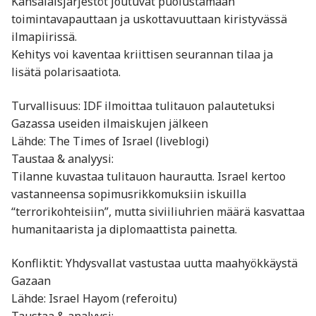
Kansalaisjärjestöt joutuvat puolustamaan
toimintavapauttaan ja uskottavuuttaan kiristyvässä
ilmapiirissä.
Kehitys voi kaventaa kriittisen seurannan tilaa ja
lisätä polarisaatiota.
Turvallisuus: IDF ilmoittaa tulitauon palautetuksi
Gazassa useiden ilmaiskujen jälkeen
Lähde: The Times of Israel (liveblogi)
Taustaa & analyysi:
Tilanne kuvastaa tulitauon haurautta. Israel kertoo
vastanneensa sopimusrikkomuksiin iskuilla
“terrorikohteisiin”, mutta siviiliuhrien määrä kasvattaa
humanitaarista ja diplomaattista painetta.
Konfliktit: Yhdysvallat vastustaa uutta maahyökkäystä
Gazaan
Lähde: Israel Hayom (referoitu)
Taustaa & analyysi: