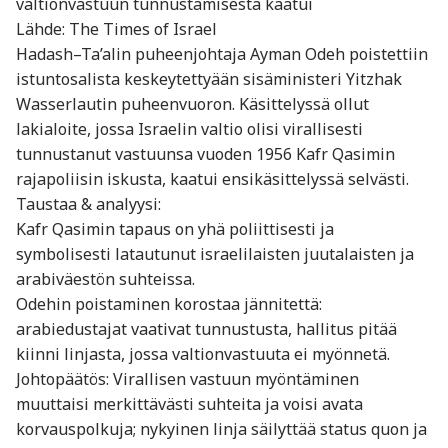
valtionvastuun tunnustamisesta kaatui
Lähde: The Times of Israel
Hadash–Ta’alin puheenjohtaja Ayman Odeh poistettiin
istuntosalista keskeytettyään sisäministeri Yitzhak
Wasserlautin puheenvuoron. Käsittelyssä ollut
lakialoite, jossa Israelin valtio olisi virallisesti
tunnustanut vastuunsa vuoden 1956 Kafr Qasimin
rajapoliisin iskusta, kaatui ensikäsittelyssä selvästi.
Taustaa & analyysi:
Kafr Qasimin tapaus on yhä poliittisesti ja
symbolisesti latautunut israelilaisten juutalaisten ja
arabiväestön suhteissa.
Odehin poistaminen korostaa jännitettä:
arabiedustajat vaativat tunnustusta, hallitus pitää
kiinni linjasta, jossa valtionvastuuta ei myönnetä.
Johtopäätös: Virallisen vastuun myöntäminen
muuttaisi merkittävästi suhteita ja voisi avata
korvauspolkuja; nykyinen linja säilyttää status quon ja