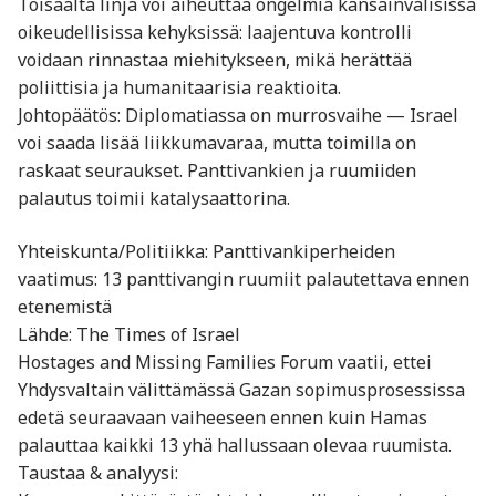
Toisaalta linja voi aiheuttaa ongelmia kansainvälisissä
oikeudellisissa kehyksissä: laajentuva kontrolli
voidaan rinnastaa miehitykseen, mikä herättää
poliittisia ja humanitaarisia reaktioita.
Johtopäätös: Diplomatiassa on murrosvaihe — Israel
voi saada lisää liikkumavaraa, mutta toimilla on
raskaat seuraukset. Panttivankien ja ruumiiden
palautus toimii katalysaattorina.
Yhteiskunta/Politiikka: Panttivankiperheiden
vaatimus: 13 panttivangin ruumiit palautettava ennen
etenemistä
Lähde: The Times of Israel
Hostages and Missing Families Forum vaatii, ettei
Yhdysvaltain välittämässä Gazan sopimusprosessissa
edetä seuraavaan vaiheeseen ennen kuin Hamas
palauttaa kaikki 13 yhä hallussaan olevaa ruumista.
Taustaa & analyysi: