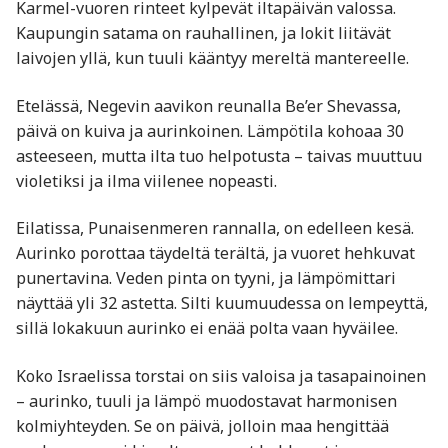
Karmel-vuoren rinteet kylpevät iltapäivän valossa.
Kaupungin satama on rauhallinen, ja lokit liitävät
laivojen yllä, kun tuuli kääntyy mereltä mantereelle.
Etelässä, Negevin aavikon reunalla Be’er Shevassa,
päivä on kuiva ja aurinkoinen. Lämpötila kohoaa 30
asteeseen, mutta ilta tuo helpotusta – taivas muuttuu
violetiksi ja ilma viilenee nopeasti.
Eilatissa, Punaisenmeren rannalla, on edelleen kesä.
Aurinko porottaa täydeltä terältä, ja vuoret hehkuvat
punertavina. Veden pinta on tyyni, ja lämpömittari
näyttää yli 32 astetta. Silti kuumuudessa on lempeyttä,
sillä lokakuun aurinko ei enää polta vaan hyväilee.
Koko Israelissa torstai on siis valoisa ja tasapainoinen
– aurinko, tuuli ja lämpö muodostavat harmonisen
kolmiyhteyden. Se on päivä, jolloin maa hengittää