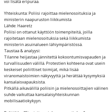
voi lisätä eripuraa.
Yhteiskunta: Poliisi rajoittaa mielenosoituksia ja
ministerin naapuruston liikkumista
Lähde: Haaretz
Poliisi on ottanut käyttöön toimenpiteitä, joilla
rajoitetaan mielenosoituksia sekä liikkumista
ministerin asuinalueen lähiympäristössä.
Taustaa & analyysi:
Tilanne heijastaa jännitettä kokoontumisvapauden ja
turvallisuuden välillä. Protestien kohteena ovat usein
keskeiset poliittiset toimijat, mikä lisää
viranomaistoimien näkyvyyttä ja herättää kysymyksiä
kansalaisvapauksista.
Pitkällä aikavälillä poliisin ja mielenosoittajien välinen
suhde vaikuttaa kansalaisyhteiskunnan
mobilisaatiokykyyn.