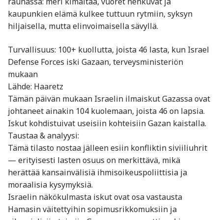
rauhassa: meri kimaltaa, vuoret hehkuvat ja
kaupunkien elämä kulkee tuttuun rytmiin, syksyn
hiljaisella, mutta elinvoimaisella sävyllä.
Turvallisuus: 100+ kuollutta, joista 46 lasta, kun Israel
Defense Forces iski Gazaan, terveysministeriön
mukaan
Lähde: Haaretz
Tämän päivän mukaan Israelin ilmaiskut Gazassa ovat
johtaneet ainakin 104 kuolemaan, joista 46 on lapsia.
Iskut kohdistuivat useisiin kohteisiin Gazan kaistalla.
Taustaa & analyysi:
Tämä tilasto nostaa jälleen esiin konfliktin siviiliuhrit
— erityisesti lasten osuus on merkittävä, mikä
herättää kansainvälisiä ihmisoikeuspoliittisia ja
moraalisia kysymyksiä.
Israelin näkökulmasta iskut ovat osa vastausta
Hamasin väitettyihin sopimusrikkomuksiin ja