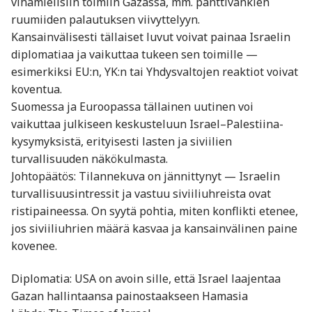
vihamielisiin toimiin Gazassa, mm. panttivankien
ruumiiden palautuksen viivyttelyyn.
Kansainvälisesti tällaiset luvut voivat painaa Israelin
diplomatiaa ja vaikuttaa tukeen sen toimille —
esimerkiksi EU:n, YK:n tai Yhdysvaltojen reaktiot voivat
koventua.
Suomessa ja Euroopassa tällainen uutinen voi
vaikuttaa julkiseen keskusteluun Israel–Palestiina-
kysymyksistä, erityisesti lasten ja siviilien
turvallisuuden näkökulmasta.
Johtopäätös: Tilannekuva on jännittynyt — Israelin
turvallisuusintressit ja vastuu siviiliuhreista ovat
ristipaineessa. On syytä pohtia, miten konflikti etenee,
jos siviiliuhrien määrä kasvaa ja kansainvälinen paine
kovenee.
Diplomatia: USA on avoin sille, että Israel laajentaa
Gazan hallintaansa painostaakseen Hamasia