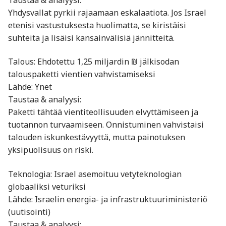
Yhdysvallat pyrkii rajaamaan eskalaatiota. Jos Israel
etenisi vastustuksesta huolimatta, se kiristäisi
suhteita ja lisäisi kansainvälisiä jännitteitä.
Talous: Ehdotettu 1,25 miljardin ₪ jälkisodan
talouspaketti vientien vahvistamiseksi
Lähde: Ynet
Taustaa & analyysi:
Paketti tähtää vientiteollisuuden elvyttämiseen ja
tuotannon turvaamiseen. Onnistuminen vahvistaisi
talouden iskunkestävyyttä, mutta painotuksen
yksipuolisuus on riski.
Teknologia: Israel asemoituu vetyteknologian
globaaliksi veturiksi
Lähde: Israelin energia- ja infrastruktuuriministeriö
(uutisointi)
Taustaa & analyysi: