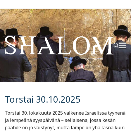
Hyppää
sisältöön
Hae:
Torstai 30.10.2025
Torstai 30. lokakuuta 2025 valkenee Israelissa tyynenä
ja lempeänä syyspäivänä – sellaisena, jossa kesän
paahde on jo väistynyt, mutta lämpö on yhä läsnä kuin