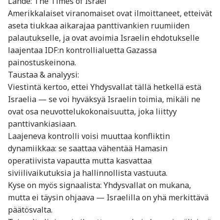
Lähde: The Times of Israel
Amerikkalaiset viranomaiset ovat ilmoittaneet, etteivät
aseta tiukkaa aikarajaa panttivankien ruumiiden
palautukselle, ja ovat avoimia Israelin ehdotukselle
laajentaa IDF:n kontrollialuetta Gazassa
painostuskeinona.
Taustaa & analyysi:
Viestintä kertoo, ettei Yhdysvallat tällä hetkellä estä
Israelia — se voi hyväksyä Israelin toimia, mikäli ne
ovat osa neuvottelukokonaisuutta, joka liittyy
panttivankiasiaan.
Laajeneva kontrolli voisi muuttaa konfliktin
dynamiikkaa: se saattaa vähentää Hamasin
operatiivista vapautta mutta kasvattaa
siviilivaikutuksia ja hallinnollista vastuuta.
Kyse on myös signaalista: Yhdysvallat on mukana,
mutta ei täysin ohjaava — Israelilla on yhä merkittävä
päätösvalta.