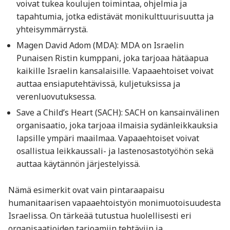
voivat tukea koulujen toimintaa, ohjelmia ja
tapahtumia, jotka edistävät monikulttuurisuutta ja
yhteisymmärrystä.
Magen David Adom (MDA): MDA on Israelin
Punaisen Ristin kumppani, joka tarjoaa hätäapua
kaikille Israelin kansalaisille. Vapaaehtoiset voivat
auttaa ensiaputehtävissä, kuljetuksissa ja
verenluovutuksessa.
Save a Child’s Heart (SACH): SACH on kansainvälinen
organisaatio, joka tarjoaa ilmaisia sydänleikkauksia
lapsille ympäri maailmaa. Vapaaehtoiset voivat
osallistua leikkaussali- ja lastenosastotyöhön sekä
auttaa käytännön järjestelyissä.
Nämä esimerkit ovat vain pintaraapaisu
humanitaarisen vapaaehtoistyön monimuotoisuudesta
Israelissa. On tärkeää tutustua huolellisesti eri
organisaatioiden tarjoamiin tehtäviin ja