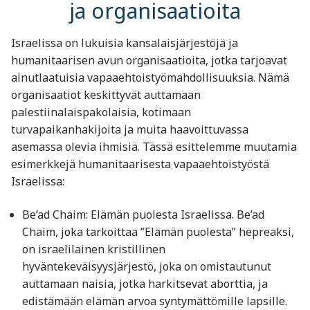
ja organisaatioita
Israelissa on lukuisia kansalaisjärjestöjä ja
humanitaarisen avun organisaatioita, jotka tarjoavat
ainutlaatuisia vapaaehtoistyömahdollisuuksia. Nämä
organisaatiot keskittyvät auttamaan
palestiinalaispakolaisia, kotimaan
turvapaikanhakijoita ja muita haavoittuvassa
asemassa olevia ihmisiä. Tässä esittelemme muutamia
esimerkkejä humanitaarisesta vapaaehtoistyöstä
Israelissa:
Be’ad Chaim: Elämän puolesta Israelissa. Be’ad
Chaim, joka tarkoittaa ”Elämän puolesta” hepreaksi,
on israelilainen kristillinen
hyväntekeväisyysjärjestö, joka on omistautunut
auttamaan naisia, jotka harkitsevat aborttia, ja
edistämään elämän arvoa syntymättömille lapsille.