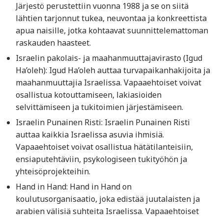
Järjestö perustettiin vuonna 1988 ja se on siitä
lähtien tarjonnut tukea, neuvontaa ja konkreettista
apua naisille, jotka kohtaavat suunnittelemattoman
raskauden haasteet.
Israelin pakolais- ja maahanmuuttajavirasto (Igud
Ha’oleh): Igud Ha’oleh auttaa turvapaikanhakijoita ja
maahanmuuttajia Israelissa. Vapaaehtoiset voivat
osallistua kotouttamiseen, lakiasioiden
selvittämiseen ja tukitoimien järjestämiseen.
Israelin Punainen Risti: Israelin Punainen Risti
auttaa kaikkia Israelissa asuvia ihmisiä.
Vapaaehtoiset voivat osallistua hätätilanteisiin,
ensiaputehtäviin, psykologiseen tukityöhön ja
yhteisöprojekteihin.
Hand in Hand: Hand in Hand on
koulutusorganisaatio, joka edistää juutalaisten ja
arabien välisiä suhteita Israelissa. Vapaaehtoiset