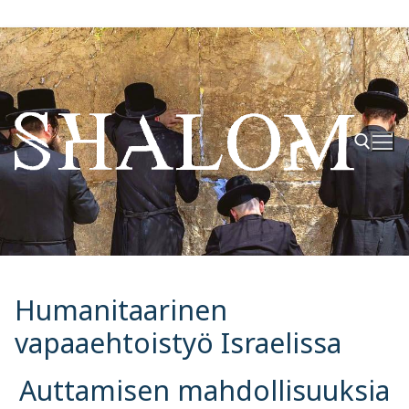
Hyppää
sisältöön
Hae:
Humanitaarinen
vapaaehtoistyö Israelissa
Auttamisen mahdollisuuksia