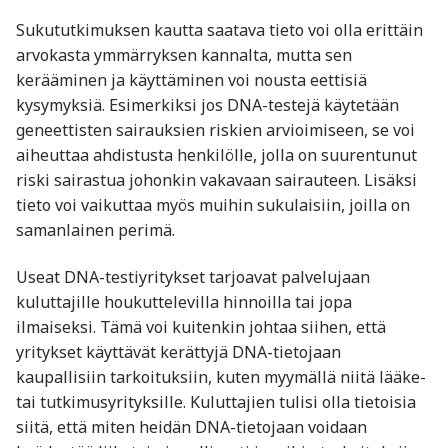
Sukututkimuksen kautta saatava tieto voi olla erittäin
arvokasta ymmärryksen kannalta, mutta sen
kerääminen ja käyttäminen voi nousta eettisiä
kysymyksiä. Esimerkiksi jos DNA-testejä käytetään
geneettisten sairauksien riskien arvioimiseen, se voi
aiheuttaa ahdistusta henkilölle, jolla on suurentunut
riski sairastua johonkin vakavaan sairauteen. Lisäksi
tieto voi vaikuttaa myös muihin sukulaisiin, joilla on
samanlainen perimä.
Useat DNA-testiyritykset tarjoavat palvelujaan
kuluttajille houkuttelevilla hinnoilla tai jopa
ilmaiseksi. Tämä voi kuitenkin johtaa siihen, että
yritykset käyttävät kerättyjä DNA-tietojaan
kaupallisiin tarkoituksiin, kuten myymällä niitä lääke-
tai tutkimusyrityksille. Kuluttajien tulisi olla tietoisia
siitä, että miten heidän DNA-tietojaan voidaan