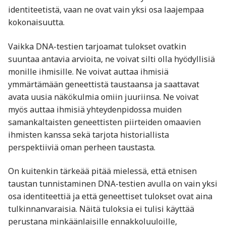
identiteetistä, vaan ne ovat vain yksi osa laajempaa
kokonaisuutta.
Vaikka DNA-testien tarjoamat tulokset ovatkin
suuntaa antavia arvioita, ne voivat silti olla hyödyllisiä
monille ihmisille. Ne voivat auttaa ihmisiä
ymmärtämään geneettistä taustaansa ja saattavat
avata uusia näkökulmia omiin juuriinsa. Ne voivat
myös auttaa ihmisiä yhteydenpidossa muiden
samankaltaisten geneettisten piirteiden omaavien
ihmisten kanssa sekä tarjota historiallista
perspektiiviä oman perheen taustasta.
On kuitenkin tärkeää pitää mielessä, että etnisen
taustan tunnistaminen DNA-testien avulla on vain yksi
osa identiteettiä ja että geneettiset tulokset ovat aina
tulkinnanvaraisia. Näitä tuloksia ei tulisi käyttää
perustana minkäänlaisille ennakkoluuloille,