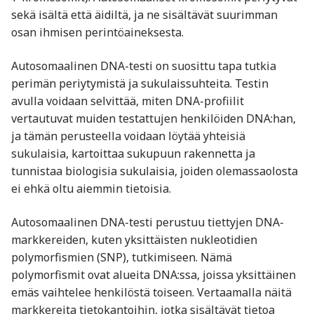
sekä isältä että äidiltä, ja ne sisältävät suurimman
osan ihmisen perintöaineksesta.
Autosomaalinen DNA-testi on suosittu tapa tutkia
perimän periytymistä ja sukulaissuhteita. Testin
avulla voidaan selvittää, miten DNA-profiilit
vertautuvat muiden testattujen henkilöiden DNA:han,
ja tämän perusteella voidaan löytää yhteisiä
sukulaisia, kartoittaa sukupuun rakennetta ja
tunnistaa biologisia sukulaisia, joiden olemassaolosta
ei ehkä oltu aiemmin tietoisia.
Autosomaalinen DNA-testi perustuu tiettyjen DNA-
markkereiden, kuten yksittäisten nukleotidien
polymorfismien (SNP), tutkimiseen. Nämä
polymorfismit ovat alueita DNA:ssa, joissa yksittäinen
emäs vaihtelee henkilöstä toiseen. Vertaamalla näitä
markkereita tietokantoihin, jotka sisältävät tietoa