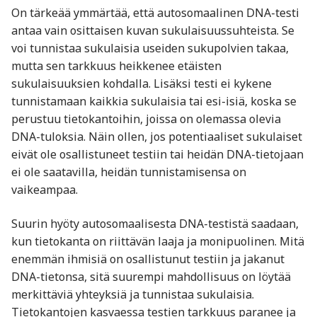
On tärkeää ymmärtää, että autosomaalinen DNA-testi
antaa vain osittaisen kuvan sukulaisuussuhteista. Se
voi tunnistaa sukulaisia useiden sukupolvien takaa,
mutta sen tarkkuus heikkenee etäisten
sukulaisuuksien kohdalla. Lisäksi testi ei kykene
tunnistamaan kaikkia sukulaisia tai esi-isiä, koska se
perustuu tietokantoihin, joissa on olemassa olevia
DNA-tuloksia. Näin ollen, jos potentiaaliset sukulaiset
eivät ole osallistuneet testiin tai heidän DNA-tietojaan
ei ole saatavilla, heidän tunnistamisensa on
vaikeampaa.
Suurin hyöty autosomaalisesta DNA-testistä saadaan,
kun tietokanta on riittävän laaja ja monipuolinen. Mitä
enemmän ihmisiä on osallistunut testiin ja jakanut
DNA-tietonsa, sitä suurempi mahdollisuus on löytää
merkittäviä yhteyksiä ja tunnistaa sukulaisia.
Tietokantojen kasvaessa testien tarkkuus paranee ja