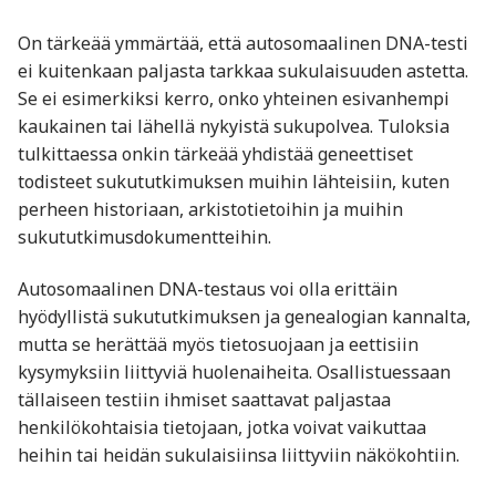
On tärkeää ymmärtää, että autosomaalinen DNA-testi
ei kuitenkaan paljasta tarkkaa sukulaisuuden astetta.
Se ei esimerkiksi kerro, onko yhteinen esivanhempi
kaukainen tai lähellä nykyistä sukupolvea. Tuloksia
tulkittaessa onkin tärkeää yhdistää geneettiset
todisteet sukututkimuksen muihin lähteisiin, kuten
perheen historiaan, arkistotietoihin ja muihin
sukututkimusdokumentteihin.
Autosomaalinen DNA-testaus voi olla erittäin
hyödyllistä sukututkimuksen ja genealogian kannalta,
mutta se herättää myös tietosuojaan ja eettisiin
kysymyksiin liittyviä huolenaiheita. Osallistuessaan
tällaiseen testiin ihmiset saattavat paljastaa
henkilökohtaisia tietojaan, jotka voivat vaikuttaa
heihin tai heidän sukulaisiinsa liittyviin näkökohtiin.