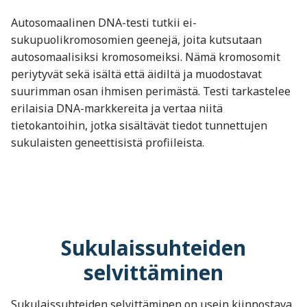
Autosomaalinen DNA-testi tutkii ei-
sukupuolikromosomien geenejä, joita kutsutaan
autosomaalisiksi kromosomeiksi. Nämä kromosomit
periytyvät sekä isältä että äidiltä ja muodostavat
suurimman osan ihmisen perimästä. Testi tarkastelee
erilaisia DNA-markkereita ja vertaa niitä
tietokantoihin, jotka sisältävät tiedot tunnettujen
sukulaisten geneettisistä profiileista.
Sukulaissuhteiden
selvittäminen
Sukulaissuhteiden selvittäminen on usein kiinnostava