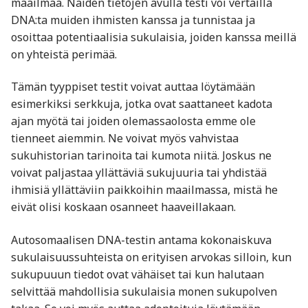
maailmaa. Näiden tietojen avulla testi voi vertailla
DNA:ta muiden ihmisten kanssa ja tunnistaa ja
osoittaa potentiaalisia sukulaisia, joiden kanssa meillä
on yhteistä perimää.
Tämän tyyppiset testit voivat auttaa löytämään
esimerkiksi serkkuja, jotka ovat saattaneet kadota
ajan myötä tai joiden olemassaolosta emme ole
tienneet aiemmin. Ne voivat myös vahvistaa
sukuhistorian tarinoita tai kumota niitä. Joskus ne
voivat paljastaa yllättäviä sukujuuria tai yhdistää
ihmisiä yllättäviin paikkoihin maailmassa, mistä he
eivät olisi koskaan osanneet haaveillakaan.
Autosomaalisen DNA-testin antama kokonaiskuva
sukulaisuussuhteista on erityisen arvokas silloin, kun
sukupuuun tiedot ovat vähäiset tai kun halutaan
selvittää mahdollisia sukulaisia monen sukupolven