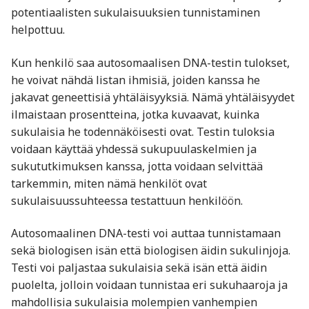
potentiaalisten sukulaisuuksien tunnistaminen
helpottuu.
Kun henkilö saa autosomaalisen DNA-testin tulokset,
he voivat nähdä listan ihmisiä, joiden kanssa he
jakavat geneettisiä yhtäläisyyksiä. Nämä yhtäläisyydet
ilmaistaan prosentteina, jotka kuvaavat, kuinka
sukulaisia he todennäköisesti ovat. Testin tuloksia
voidaan käyttää yhdessä sukupuulaskelmien ja
sukututkimuksen kanssa, jotta voidaan selvittää
tarkemmin, miten nämä henkilöt ovat
sukulaisuussuhteessa testattuun henkilöön.
Autosomaalinen DNA-testi voi auttaa tunnistamaan
sekä biologisen isän että biologisen äidin sukulinjoja.
Testi voi paljastaa sukulaisia sekä isän että äidin
puolelta, jolloin voidaan tunnistaa eri sukuhaaroja ja
mahdollisia sukulaisia molempien vanhempien