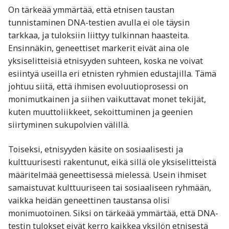
On tärkeää ymmärtää, että etnisen taustan
tunnistaminen DNA-testien avulla ei ole täysin
tarkkaa, ja tuloksiin liittyy tulkinnan haasteita.
Ensinnäkin, geneettiset markerit eivät aina ole
yksiselitteisiä etnisyyden suhteen, koska ne voivat
esiintyä useilla eri etnisten ryhmien edustajilla. Tämä
johtuu siitä, että ihmisen evoluutioprosessi on
monimutkainen ja siihen vaikuttavat monet tekijät,
kuten muuttoliikkeet, sekoittuminen ja geenien
siirtyminen sukupolvien välillä.
Toiseksi, etnisyyden käsite on sosiaalisesti ja
kulttuurisesti rakentunut, eikä sillä ole yksiselitteistä
määritelmää geneettisessä mielessä. Usein ihmiset
samaistuvat kulttuuriseen tai sosiaaliseen ryhmään,
vaikka heidän geneettinen taustansa olisi
monimuotoinen. Siksi on tärkeää ymmärtää, että DNA-
testin tulokset eivät kerro kaikkea yksilön etnisestä