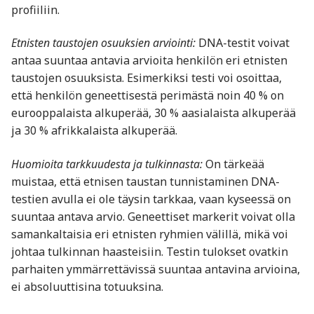
profiiliin.
Etnisten taustojen osuuksien arviointi:
DNA-testit voivat
antaa suuntaa antavia arvioita henkilön eri etnisten
taustojen osuuksista. Esimerkiksi testi voi osoittaa,
että henkilön geneettisestä perimästä noin 40 % on
eurooppalaista alkuperää, 30 % aasialaista alkuperää
ja 30 % afrikkalaista alkuperää.
Huomioita tarkkuudesta ja tulkinnasta:
On tärkeää
muistaa, että etnisen taustan tunnistaminen DNA-
testien avulla ei ole täysin tarkkaa, vaan kyseessä on
suuntaa antava arvio. Geneettiset markerit voivat olla
samankaltaisia eri etnisten ryhmien välillä, mikä voi
johtaa tulkinnan haasteisiin. Testin tulokset ovatkin
parhaiten ymmärrettävissä suuntaa antavina arvioina,
ei absoluuttisina totuuksina.