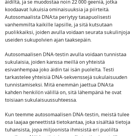
äidiltä, ja se muodostaa noin 22 000 geeniä, jotka
koodaavat lukuisia ominaisuuksia ja piirteitä.
Autosomaalista DNA:ta periytyy tasapuolisesti
vanhemmilta kaikille lapsille, ja sitä kutsutaan
puolikkaiksi, joiden avulla voidaan seurata sukulinjoja
useiden sukupolvien ajan taaksepäin.
Autosomaalisen DNA-testin avulla voidaan tunnistaa
sukulaisia, joiden kanssa meillä on yhteistä
esivanhempaa joko äidin tai isän puolelta. Testi
tarkastelee yhteisiä DNA-sekvenssejä sukulaisuuden
tunnistamiseksi. Mitä enemmän jaettua DNA:ta
kahden henkilön välillä on, sitä lähempänä he ovat
toisiaan sukulaisuussuhteessa.
Kun teemme autosomaalisen DNA-testin, meistä tulee
osa laajaa geneettistä tietokantaa, joka sisältää tietoja
tuhansista, jopa miljoonista ihmisistä eri puolilta