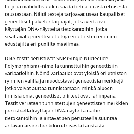
tarjoaa mahdollisuuden saada tietoa omasta etnisestä
taustastaan. Näitä testeja tarjoavat useat kaupalliset
geneettiset palveluntarjoajat, jotka vertaavat
käyttäjän DNA-näytteitä tietokantoihin, jotka
sisältävät geneettisiä tietoja eri etnisten ryhmien
edustajilta eri puolilta maailmaa.
DNA-testit perustuvat SNP (Single Nucleotide
Polymorphism) -nimellä tunnettuihin geneettisiin
variaatioihin. Nämä variaatiot ovat yleisiä eri etnisten
ryhmien välillä ja muodostavat geneettisiä merkkejä,
jotka voivat auttaa tunnistamaan, minkä alueen
ihmisiä omat geneettiset piirteet ovat lähimpänä.
Testit verrataan tunnistettujen geneettisten merkkien
perusteella käyttäjän DNA-näytettä näihin
tietokantoihin ja antavat sen perusteella suuntaa
antavan arvion henkilön etnisestä taustasta.