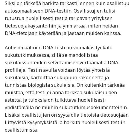
Siksi on tärkeää harkita tarkasti, ennen kuin osallistuu
autosomaaliseen DNA-testiin. Osallistujien tulisi
tutustua huolellisesti testiä tarjoavan yrityksen
tietosuojakäytäntöihin ja ymmärtää, miten heidän
DNA-tietojaan käytetään ja jaetaan muiden kanssa.
Autosomaalinen DNA-testi on voimakas työkalu
sukututkimuksessa, sillä se mahdollistaa
sukulaissuhteiden selvittämisen vertaamalla DNA-
profiileja. Testin avulla voidaan löytää yhteisiä
sukulaisia, kartoittaa sukupuun rakennetta ja
tunnistaa biologisia sukulaisia. On kuitenkin tärkeää
muistaa, että testi ei anna tarkkaa sukulaisuuden
astetta, ja tuloksia on tulkittava huolellisesti
yhdistämällä ne muihin sukututkimusdokumentteihin.
Lisäksi osallistujien on syytä olla tietoisia tietosuojaan
liittyvistä kysymyksistä ja harkita huolellisesti testiin
osallistumista.