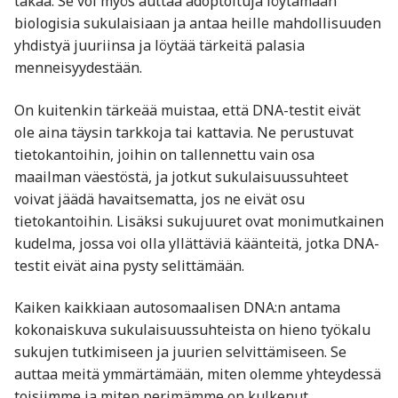
takaa. Se voi myös auttaa adoptoituja löytämään
biologisia sukulaisiaan ja antaa heille mahdollisuuden
yhdistyä juuriinsa ja löytää tärkeitä palasia
menneisyydestään.
On kuitenkin tärkeää muistaa, että DNA-testit eivät
ole aina täysin tarkkoja tai kattavia. Ne perustuvat
tietokantoihin, joihin on tallennettu vain osa
maailman väestöstä, ja jotkut sukulaisuussuhteet
voivat jäädä havaitsematta, jos ne eivät osu
tietokantoihin. Lisäksi sukujuuret ovat monimutkainen
kudelma, jossa voi olla yllättäviä käänteitä, jotka DNA-
testit eivät aina pysty selittämään.
Kaiken kaikkiaan autosomaalisen DNA:n antama
kokonaiskuva sukulaisuussuhteista on hieno työkalu
sukujen tutkimiseen ja juurien selvittämiseen. Se
auttaa meitä ymmärtämään, miten olemme yhteydessä
toisiimme ja miten perimämme on kulkenut