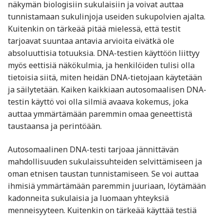
näkymän biologisiin sukulaisiin ja voivat auttaa
tunnistamaan sukulinjoja useiden sukupolvien ajalta.
Kuitenkin on tärkeää pitää mielessä, että testit
tarjoavat suuntaa antavia arvioita eivätkä ole
absoluuttisia totuuksia. DNA-testien käyttöön liittyy
myös eettisiä näkökulmia, ja henkilöiden tulisi olla
tietoisia siitä, miten heidän DNA-tietojaan käytetään
ja säilytetään. Kaiken kaikkiaan autosomaalisen DNA-
testin käyttö voi olla silmiä avaava kokemus, joka
auttaa ymmärtämään paremmin omaa geneettistä
taustaansa ja perintöään.
Autosomaalinen DNA-testi tarjoaa jännittävän
mahdollisuuden sukulaissuhteiden selvittämiseen ja
oman etnisen taustan tunnistamiseen. Se voi auttaa
ihmisiä ymmärtämään paremmin juuriaan, löytämään
kadonneita sukulaisia ja luomaan yhteyksiä
menneisyyteen. Kuitenkin on tärkeää käyttää testiä