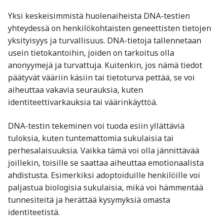
Yksi keskeisimmistä huolenaiheista DNA-testien
yhteydessä on henkilökohtaisten geneettisten tietojen
yksityisyys ja turvallisuus. DNA-tietoja tallennetaan
usein tietokantoihin, joiden on tarkoitus olla
anonyymejä ja turvattuja. Kuitenkin, jos nämä tiedot
päätyvät vääriin käsiin tai tietoturva pettää, se voi
aiheuttaa vakavia seurauksia, kuten
identiteettivarkauksia tai väärinkäyttöä.
DNA-testin tekeminen voi tuoda esiin yllättäviä
tuloksia, kuten tuntemattomia sukulaisia tai
perhesalaisuuksia. Vaikka tämä voi olla jännittävää
joillekin, toisille se saattaa aiheuttaa emotionaalista
ahdistusta. Esimerkiksi adoptoiduille henkilöille voi
paljastua biologisia sukulaisia, mikä voi hämmentää
tunnesiteitä ja herättää kysymyksiä omasta
identiteetistä.