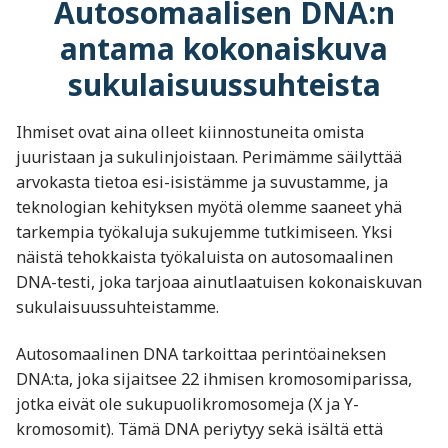
Autosomaalisen DNA:n
antama kokonaiskuva
sukulaisuussuhteista
Ihmiset ovat aina olleet kiinnostuneita omista
juuristaan ja sukulinjoistaan. Perimämme säilyttää
arvokasta tietoa esi-isistämme ja suvustamme, ja
teknologian kehityksen myötä olemme saaneet yhä
tarkempia työkaluja sukujemme tutkimiseen. Yksi
näistä tehokkaista työkaluista on autosomaalinen
DNA-testi, joka tarjoaa ainutlaatuisen kokonaiskuvan
sukulaisuussuhteistamme.
Autosomaalinen DNA tarkoittaa perintöaineksen
DNA:ta, joka sijaitsee 22 ihmisen kromosomiparissa,
jotka eivät ole sukupuolikromosomeja (X ja Y-
kromosomit). Tämä DNA periytyy sekä isältä että