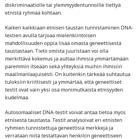
diskriminaatiolle tai ylemmyydentunnoille tiettyä
etnistä ryhmää kohtaan.
Kaiken kaikkiaan etnisen taustan tunnistaminen DNA-
testien avulla tarjoaa mielenkiintoisen
mahdollisuuden oppia lisää omasta geneettisestä
taustastaan. Tieto omista juuristaan voi olla
merkittävä kokemus ja auttaa ihmisiä ymmärtämään
paremmin itseään sekä yhteyksiä muihin ihmisiin
maailmanlaajuisesti. On kuitenkin tärkeää suhtautua
tuloksiin kriittisesti ja ymmärtää, että geneettiset
testit ovat vain yksi osa monimutkaista etnisyyden
kudelmaa.
Autosomaaliset DNA-testit voivat antaa tietoa myös
etnisestä taustasta. Testit analysoivat eri etnisten
ryhmien tunnistettuja geneettisiä merkkejä ja
verrataan niitä testattavan henkilön geneettiseen