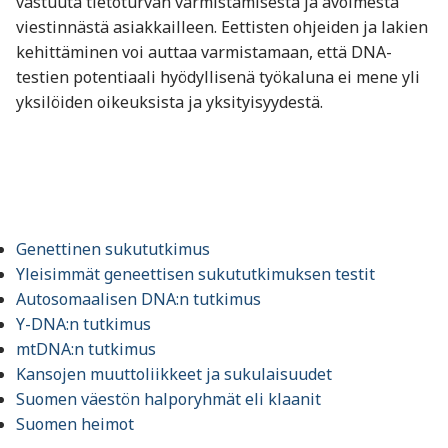
vastuuta tietoturvan varmistamisesta ja avoimesta
viestinnästä asiakkailleen. Eettisten ohjeiden ja lakien
kehittäminen voi auttaa varmistamaan, että DNA-
testien potentiaali hyödyllisenä työkaluna ei mene yli
yksilöiden oikeuksista ja yksityisyydestä.
Genettinen sukututkimus
Yleisimmät geneettisen sukututkimuksen testit
Autosomaalisen DNA:n tutkimus
Y-DNA:n tutkimus
mtDNA:n tutkimus
Kansojen muuttoliikkeet ja sukulaisuudet
Suomen väestön halporyhmät eli klaanit
Suomen heimot