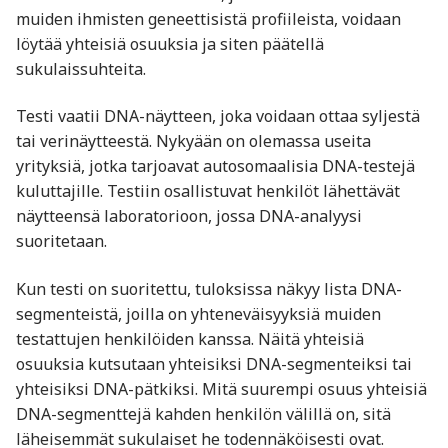
muiden ihmisten geneettisistä profiileista, voidaan
löytää yhteisiä osuuksia ja siten päätellä
sukulaissuhteita.
Testi vaatii DNA-näytteen, joka voidaan ottaa syljestä
tai verinäytteestä. Nykyään on olemassa useita
yrityksiä, jotka tarjoavat autosomaalisia DNA-testejä
kuluttajille. Testiin osallistuvat henkilöt lähettävät
näytteensä laboratorioon, jossa DNA-analyysi
suoritetaan.
Kun testi on suoritettu, tuloksissa näkyy lista DNA-
segmenteistä, joilla on yhteneväisyyksiä muiden
testattujen henkilöiden kanssa. Näitä yhteisiä
osuuksia kutsutaan yhteisiksi DNA-segmenteiksi tai
yhteisiksi DNA-pätkiksi. Mitä suurempi osuus yhteisiä
DNA-segmenttejä kahden henkilön välillä on, sitä
läheisemmät sukulaiset he todennäköisesti ovat.