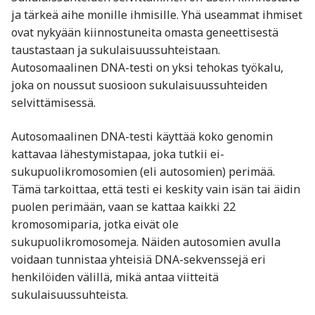
ja tärkeä aihe monille ihmisille. Yhä useammat ihmiset
ovat nykyään kiinnostuneita omasta geneettisestä
taustastaan ja sukulaisuussuhteistaan.
Autosomaalinen DNA-testi on yksi tehokas työkalu,
joka on noussut suosioon sukulaisuussuhteiden
selvittämisessä.
Autosomaalinen DNA-testi käyttää koko genomin
kattavaa lähestymistapaa, joka tutkii ei-
sukupuolikromosomien (eli autosomien) perimää.
Tämä tarkoittaa, että testi ei keskity vain isän tai äidin
puolen perimään, vaan se kattaa kaikki 22
kromosomiparia, jotka eivät ole
sukupuolikromosomeja. Näiden autosomien avulla
voidaan tunnistaa yhteisiä DNA-sekvenssejä eri
henkilöiden välillä, mikä antaa viitteitä
sukulaisuussuhteista.