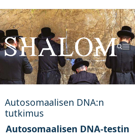
Hyppää
sisältöön
Hae:
Autosomaalisen DNA:n
tutkimus
Autosomaalisen DNA-testin