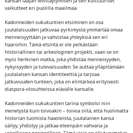
kansan laajan levittäytymisen ja sen kulttuuriset
vaikutteet eri puolilla maailmaa.
Kadonneiden sukukuntien etsiminen on osa
juutalaisuuden jatkuvaa pyrkimystä ymmärtää omaa
menneisyyttään ja vahvistaa yhteyksiä sen eri
haaroihin. Tämä etsintä ei ole pelkästään
historiallinen tai arkeologinen projekti, vaan se on
myös henkinen matka, joka yhdistää menneisyyden,
nykyisyyden ja tulevaisuuden. Se auttaa ylläpitämään
juutalaisen kansan identiteettiä ja tarjoaa
jatkuvuuden tunteen, joka on elintärkeä erityisesti
diaspora-olosuhteissa elävälle kansalle.
Kadonneiden sukukuntien tarina symboloi niin
menetystä kuin toivoakin – toivoa siitä, että huolimatta
historian tuomista haasteista, juutalainen kansa
säilyy, yhdistyy ja jatkaa eteenpäin vahvana ja
uskollisena perinnölleen. Tämä visio on ollut voimakas