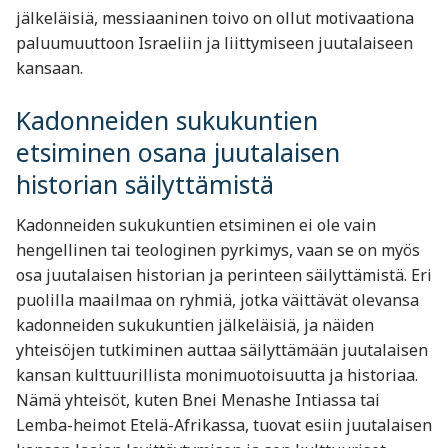
jälkeläisiä, messiaaninen toivo on ollut motivaationa
paluumuuttoon Israeliin ja liittymiseen juutalaiseen
kansaan.
Kadonneiden sukukuntien
etsiminen osana juutalaisen
historian säilyttämistä
Kadonneiden sukukuntien etsiminen ei ole vain
hengellinen tai teologinen pyrkimys, vaan se on myös
osa juutalaisen historian ja perinteen säilyttämistä. Eri
puolilla maailmaa on ryhmiä, jotka väittävät olevansa
kadonneiden sukukuntien jälkeläisiä, ja näiden
yhteisöjen tutkiminen auttaa säilyttämään juutalaisen
kansan kulttuurillista monimuotoisuutta ja historiaa.
Nämä yhteisöt, kuten Bnei Menashe Intiassa tai
Lemba-heimot Etelä-Afrikassa, tuovat esiin juutalaisen