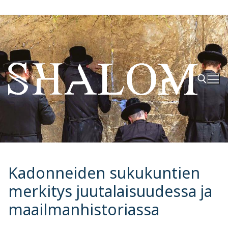
Hyppää
sisältöön
Hae:
Kadonneiden sukukuntien
merkitys juutalaisuudessa ja
maailmanhistoriassa