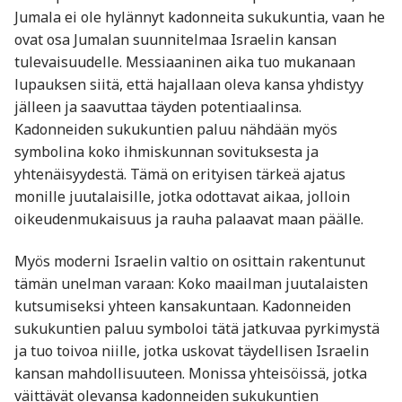
Jumala ei ole hylännyt kadonneita sukukuntia, vaan he
ovat osa Jumalan suunnitelmaa Israelin kansan
tulevaisuudelle. Messiaaninen aika tuo mukanaan
lupauksen siitä, että hajallaan oleva kansa yhdistyy
jälleen ja saavuttaa täyden potentiaalinsa.
Kadonneiden sukukuntien paluu nähdään myös
symbolina koko ihmiskunnan sovituksesta ja
yhtenäisyydestä. Tämä on erityisen tärkeä ajatus
monille juutalaisille, jotka odottavat aikaa, jolloin
oikeudenmukaisuus ja rauha palaavat maan päälle.
Myös moderni Israelin valtio on osittain rakentunut
tämän unelman varaan: Koko maailman juutalaisten
kutsumiseksi yhteen kansakuntaan. Kadonneiden
sukukuntien paluu symboloi tätä jatkuvaa pyrkimystä
ja tuo toivoa niille, jotka uskovat täydellisen Israelin
kansan mahdollisuuteen. Monissa yhteisöissä, jotka
väittävät olevansa kadonneiden sukukuntien