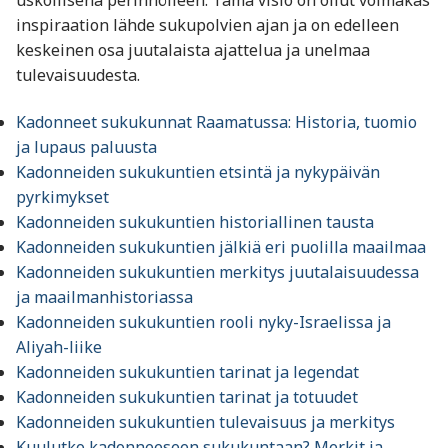
inspiraation lähde sukupolvien ajan ja on edelleen
keskeinen osa juutalaista ajattelua ja unelmaa
tulevaisuudesta.
Kadonneet sukukunnat Raamatussa: Historia, tuomio
ja lupaus paluusta
Kadonneiden sukukuntien etsintä ja nykypäivän
pyrkimykset
Kadonneiden sukukuntien historiallinen tausta
Kadonneiden sukukuntien jälkiä eri puolilla maailmaa
Kadonneiden sukukuntien merkitys juutalaisuudessa
ja maailmanhistoriassa
Kadonneiden sukukuntien rooli nyky-Israelissa ja
Aliyah-liike
Kadonneiden sukukuntien tarinat ja legendat
Kadonneiden sukukuntien tarinat ja totuudet
Kadonneiden sukukuntien tulevaisuus ja merkitys
Kuulutko kadonneeseen sukukuntaan? Merkit ja