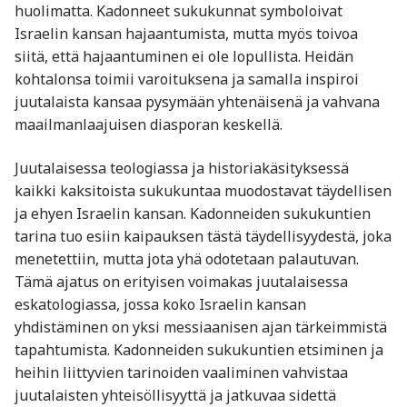
huolimatta. Kadonneet sukukunnat symboloivat
Israelin kansan hajaantumista, mutta myös toivoa
siitä, että hajaantuminen ei ole lopullista. Heidän
kohtalonsa toimii varoituksena ja samalla inspiroi
juutalaista kansaa pysymään yhtenäisenä ja vahvana
maailmanlaajuisen diasporan keskellä.
Juutalaisessa teologiassa ja historiakäsityksessä
kaikki kaksitoista sukukuntaa muodostavat täydellisen
ja ehyen Israelin kansan. Kadonneiden sukukuntien
tarina tuo esiin kaipauksen tästä täydellisyydestä, joka
menetettiin, mutta jota yhä odotetaan palautuvan.
Tämä ajatus on erityisen voimakas juutalaisessa
eskatologiassa, jossa koko Israelin kansan
yhdistäminen on yksi messiaanisen ajan tärkeimmistä
tapahtumista. Kadonneiden sukukuntien etsiminen ja
heihin liittyvien tarinoiden vaaliminen vahvistaa
juutalaisten yhteisöllisyyttä ja jatkuvaa sidettä