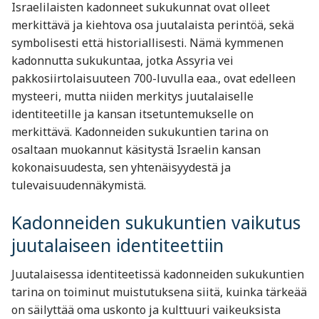
Israelilaisten kadonneet sukukunnat ovat olleet
merkittävä ja kiehtova osa juutalaista perintöä, sekä
symbolisesti että historiallisesti. Nämä kymmenen
kadonnutta sukukuntaa, jotka Assyria vei
pakkosiirtolaisuuteen 700-luvulla eaa., ovat edelleen
mysteeri, mutta niiden merkitys juutalaiselle
identiteetille ja kansan itsetuntemukselle on
merkittävä. Kadonneiden sukukuntien tarina on
osaltaan muokannut käsitystä Israelin kansan
kokonaisuudesta, sen yhtenäisyydestä ja
tulevaisuudennäkymistä.
Kadonneiden sukukuntien vaikutus
juutalaiseen identiteettiin
Juutalaisessa identiteetissä kadonneiden sukukuntien
tarina on toiminut muistutuksena siitä, kuinka tärkeää
on säilyttää oma uskonto ja kulttuuri vaikeuksista