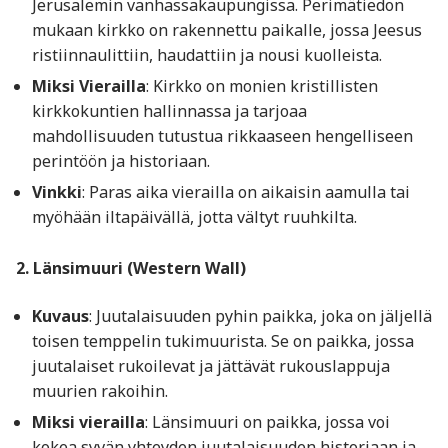
Jerusalemin vanhassakaupungissa. Perimätiedon
mukaan kirkko on rakennettu paikalle, jossa Jeesus
ristiinnaulittiin, haudattiin ja nousi kuolleista.
Miksi Vierailla
: Kirkko on monien kristillisten
kirkkokuntien hallinnassa ja tarjoaa
mahdollisuuden tutustua rikkaaseen hengelliseen
perintöön ja historiaan.
Vinkki
: Paras aika vierailla on aikaisin aamulla tai
myöhään iltapäivällä, jotta vältyt ruuhkilta.
2. Länsimuuri (Western Wall)
Kuvaus
: Juutalaisuuden pyhin paikka, joka on jäljellä
toisen temppelin tukimuurista. Se on paikka, jossa
juutalaiset rukoilevat ja jättävät rukouslappuja
muurien rakoihin.
Miksi vierailla
: Länsimuuri on paikka, jossa voi
kokea syvän yhteyden juutalaisuuden historiaan ja