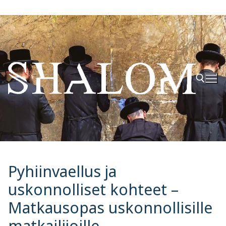
Hyppää
sisältöön
Hae:
Pyhiinvaellus ja
uskonnolliset kohteet –
Matkausopas uskonnollisille
matkailijoille