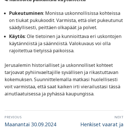
Pukeutuminen
: Monissa uskonnollisissa kohteissa
on tiukat pukukoodit. Varmista, että olet pukeutunut
säädyllisesti, peittäen olkapäät ja polvet.
Käytös
: Ole tietoinen ja kunnioittava eri uskontojen
käytännöistä ja säännöistä. Valokuvaus voi olla
rajoitettua tietyissä paikoissa.
Jerusalemin historialliset ja uskonnolliset kohteet
tarjoavat pyhiinvaeltajille syvällisen ja rikastuttavan
kokemuksen. Suunnittelemalla matkasi huolellisesti
voit varmistaa, että saat kaiken irti vierailustasi tässä
ainutlaatuisessa ja pyhässä kaupungissa.
Artikkelien
PREVIOUS
NEXT
selaus
Previous
Next
Maanantai 30.09.2024
Henkiset vaarat ja