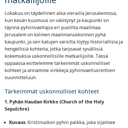
Lokakuu on täydellinen aika vierailla Jerusalemissa,
kun kesän kuumuus on väistynyt ja kaupunki on
täynnä pyhiinvaeltajia eri puolilta maailmaa.
Jerusalem on kolmen maailmanuskonnon pyhä
kaupunki, ja sen katujen varsilta löytyy historiallisia ja
hengellisiä kohteita, jotka tarjoavat syvällisiä
kokemuksia uskonnollisille matkailijoille. Tässä
oppaassa esittelemme tärkeimmät uskonnolliset
kohteet ja annamme vinkkejä pyhiinvaellusreittien
suunnitteluun.
Tärkeimmät uskonnolliset kohteet
1. Pyhän Haudan Kirkko (Church of the Holy
Sepulchre)
Kuvaus
: Kristinuskon pyhin paikka, joka sijaitsee