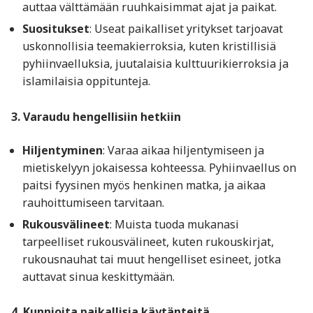
auttaa välttämään ruuhkaisimmat ajat ja paikat.
Suositukset
: Useat paikalliset yritykset tarjoavat
uskonnollisia teemakierroksia, kuten kristillisiä
pyhiinvaelluksia, juutalaisia kulttuurikierroksia ja
islamilaisia oppitunteja.
3. Varaudu hengellisiin hetkiin
Hiljentyminen
: Varaa aikaa hiljentymiseen ja
mietiskelyyn jokaisessa kohteessa. Pyhiinvaellus on
paitsi fyysinen myös henkinen matka, ja aikaa
rauhoittumiseen tarvitaan.
Rukousvälineet
: Muista tuoda mukanasi
tarpeelliset rukousvälineet, kuten rukouskirjat,
rukousnauhat tai muut hengelliset esineet, jotka
auttavat sinua keskittymään.
4. Kunnioita paikallisia käytänteitä