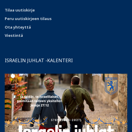
Tilaa uutiskirje
Peru uutiskirjeen tilaus
Ota
yhteyttä
Viestintä
ISRAELIN JUHLAT -KALENTERI