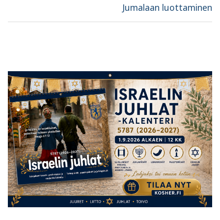
post:
post:
Jumalaan luottaminen