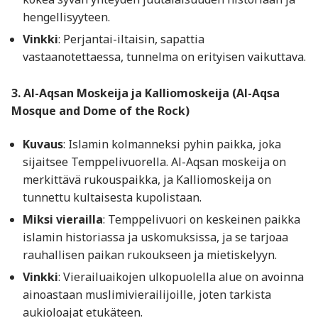
hengellisyyteen.
Vinkki
: Perjantai-iltaisin, sapattia
vastaanotettaessa, tunnelma on erityisen vaikuttava.
3. Al-Aqsan Moskeija ja Kalliomoskeija (Al-Aqsa
Mosque and Dome of the Rock)
Kuvaus
: Islamin kolmanneksi pyhin paikka, joka
sijaitsee Temppelivuorella. Al-Aqsan moskeija on
merkittävä rukouspaikka, ja Kalliomoskeija on
tunnettu kultaisesta kupolistaan.
Miksi vierailla
: Temppelivuori on keskeinen paikka
islamin historiassa ja uskomuksissa, ja se tarjoaa
rauhallisen paikan rukoukseen ja mietiskelyyn.
Vinkki
: Vierailuaikojen ulkopuolella alue on avoinna
ainoastaan muslimivierailijoille, joten tarkista
aukioloajat etukäteen.