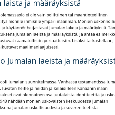
laista ja määräyksistä
 olemassaolo ei ole vain poliittinen tai maantieteellinen
rkitys monille ihmisille ympäri maailman. Monien uskonnolli
ja käytännöt heijastavat Jumalan lakeja ja määräyksiä. Tä
tutuksena Jumalan laeista ja määräyksistä, ja antaa esimerkk
ustuvat raamatullisiin periaatteisiin. Lisäksi tarkastellaan,
aikuttavat maailmanlaajuisesti.
lo Jumalan laeista ja määräyksis
rooli Jumalan suunnitelmassa. Vanhassa testamentissa Jum
, luvaten heille ja heidän jälkeläisilleen Kanaanin maan
upaukset ovat olennainen osa juutalaista identiteettiä ja usko
 1948 nähdään monien uskovaisten keskuudessa Jumalan
ksena Jumalan uskollisuudesta ja suvereniteetista.