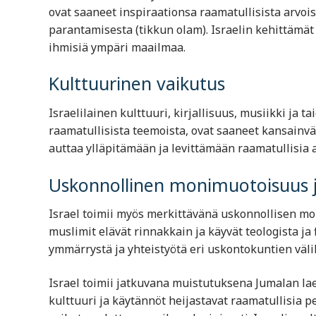
ovat saaneet inspiraationsa raamatullisista arvo
parantamisesta (tikkun olam). Israelin kehittämät 
ihmisiä ympäri maailmaa.
Kulttuurinen vaikutus
Israelilainen kulttuuri, kirjallisuus, musiikki ja t
raamatullisista teemoista, ovat saaneet kansainv
auttaa ylläpitämään ja levittämään raamatullisia ar
Uskonnollinen monimuotoisuus j
Israel toimii myös merkittävänä uskonnollisen mon
muslimit elävät rinnakkain ja käyvät teologista ja
ymmärrystä ja yhteistyötä eri uskontokuntien väl
Israel toimii jatkuvana muistutuksena Jumalan lae
kulttuuri ja käytännöt heijastavat raamatullisia p