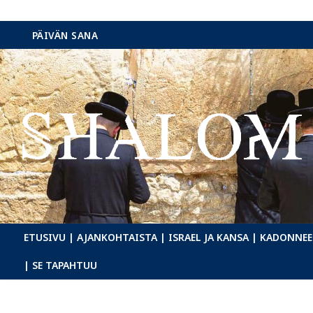
Hyppää
PÄIVÄN SANA
sisältöön
ETUSIVU
| AJANKOHTAISTA
| ISRAEL JA KANSA
| KADONNEE
| SE TAPAHTUU