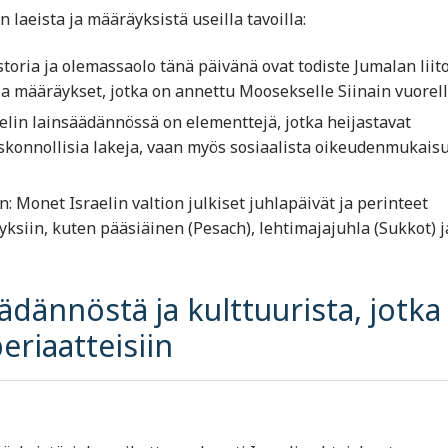
laeista ja määräyksistä useilla tavoilla:
storia ja olemassaolo tänä päivänä ovat todiste Jumalan liit
 ja määräykset, jotka on annettu Moosekselle Siinain vuorell
elin lainsäädännössä on elementtejä, jotka heijastavat
uskonnollisia lakeja, vaan myös sosiaalista oikeudenmukais
: Monet Israelin valtion julkiset juhlapäivät ja perinteet
ksiin, kuten pääsiäinen (Pesach), lehtimajajuhla (Sukkot) j
ädännöstä ja kulttuurista, jotka
eriaatteisiin