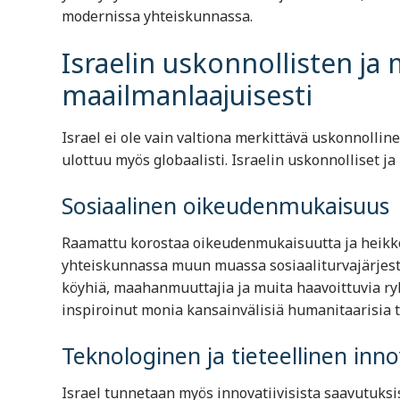
modernissa yhteiskunnassa.
Israelin uskonnollisten ja
maailmanlaajuisesti
Israel ei ole vain valtiona merkittävä uskonnollin
ulottuu myös globaalisti. Israelin uskonnolliset j
Sosiaalinen oikeudenmukaisuus
Raamattu korostaa oikeudenmukaisuutta ja heikko
yhteiskunnassa muun muassa sosiaaliturvajärjeste
köyhiä, maahanmuuttajia ja muita haavoittuvia r
inspiroinut monia kansainvälisiä humanitaarisia to
Teknologinen ja tieteellinen inn
Israel tunnetaan myös innovatiivisista saavutuksi