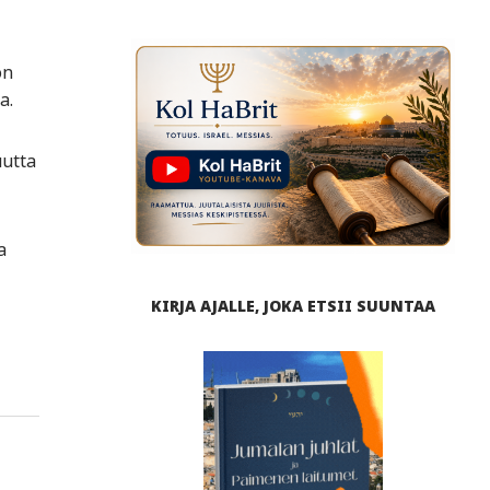
on
a.
uutta
a
KIRJA AJALLE, JOKA ETSII SUUNTAA