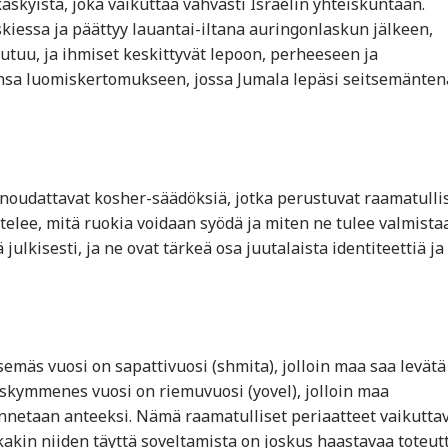
äskyistä, joka vaikuttaa vahvasti Israelin yhteiskuntaan.
skiessa ja päättyy lauantai-iltana auringonlaskun jälkeen,
keutuu, ja ihmiset keskittyvät lepoon, perheeseen ja
nsa luomiskertomukseen, jossa Jumala lepäsi seitsemänten
t noudattavat kosher-säädöksiä, jotka perustuvat raamatullis
elee, mitä ruokia voidaan syödä ja miten ne tulee valmistaa
ulkisesti, ja ne ovat tärkeä osa juutalaista identiteettiä ja
äs vuosi on sapattivuosi (shmita), jolloin maa saa levätä
eskymmenes vuosi on riemuvuosi (yovel), jolloin maa
 annetaan anteeksi. Nämä raamatulliset periaatteet vaikutta
kakin niiden täyttä soveltamista on joskus haastavaa toteut