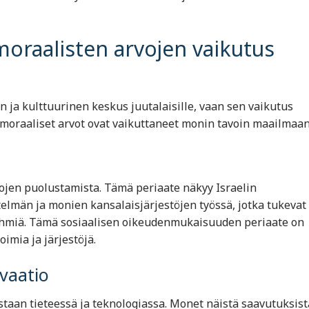
 moraalisten arvojen vaikutus
en ja kulttuurinen keskus juutalaisille, vaan sen vaikutus
a moraaliset arvot ovat vaikuttaneet monin tavoin maailmaan
jen puolustamista. Tämä periaate näkyy Israelin
lmän ja monien kansalaisjärjestöjen työssä, jotka tukevat
yhmiä. Tämä sosiaalisen oikeudenmukaisuuden periaate on
imia ja järjestöjä.
ovaatio
staan tieteessä ja teknologiassa. Monet näistä saavutuksist