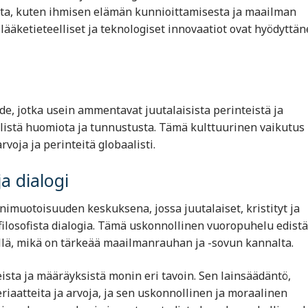
ista, kuten ihmisen elämän kunnioittamisesta ja maailman
lääketieteelliset ja teknologiset innovaatiot ovat hyödyttän
aide, jotka usein ammentavat juutalaisista perinteistä ja
älistä huomiota ja tunnustusta. Tämä kulttuurinen vaikutus
voja ja perinteitä globaalisti.
a dialogi
imuotoisuuden keskuksena, jossa juutalaiset, kristityt ja
 filosofista dialogia. Tämä uskonnollinen vuoropuhelu edist
illä, mikä on tärkeää maailmanrauhan ja -sovun kannalta.
ista ja määräyksistä monin eri tavoin. Sen lainsäädäntö,
eriaatteita ja arvoja, ja sen uskonnollinen ja moraalinen