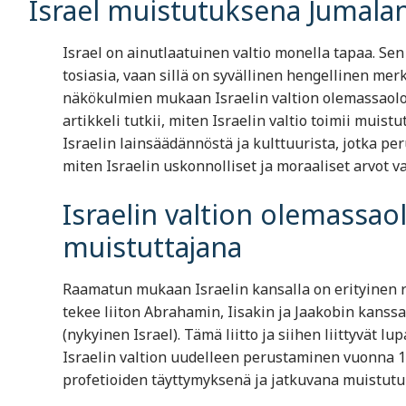
Israel muistutuksena Jumalan 
Israel on ainutlaatuinen valtio monella tapaa. Sen
tosiasia, vaan sillä on syvällinen hengellinen me
näkökulmien mukaan Israelin valtion olemassaolo 
artikkeli tutkii, miten Israelin valtio toimii muis
Israelin lainsäädännöstä ja kulttuurista, jotka per
miten Israelin uskonnolliset ja moraaliset arvot v
Israelin valtion olemassao
muistuttajana
Raamatun mukaan Israelin kansalla on erityinen 
tekee liiton Abrahamin, Iisakin ja Jaakobin kanssa
(nykyinen Israel). Tämä liitto ja siihen liittyvät l
Israelin valtion uudelleen perustaminen vuonna
profetioiden täyttymyksenä ja jatkuvana muistutu