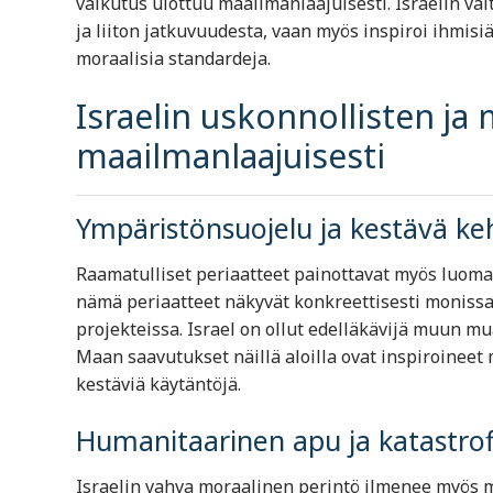
vaikutus ulottuu maailmanlaajuisesti. Israelin va
ja liiton jatkuvuudesta, vaan myös inspiroi ihmi
moraalisia standardeja.
Israelin uskonnollisten ja
maailmanlaajuisesti
Ympäristönsuojelu ja kestävä ke
Raamatulliset periaatteet painottavat myös luoma
nämä periaatteet näkyvät konkreettisesti moniss
projekteissa. Israel on ollut edelläkävijä muun mu
Maan saavutukset näillä aloilla ovat inspiroinee
kestäviä käytäntöjä.
Humanitaarinen apu ja katastro
Israelin vahva moraalinen perintö ilmenee myös m