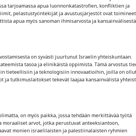
ssa tarjoamassa apua luonnonkatastrofien, konfliktien ja
tiimit, pelastustyöntekijät ja avustusjärjestöt ovat toimineet
tista apua myös sanoman ihmisarvosta ja kansainvälisestä
ostamisesta on syvästi juurtunut Israelin yhteiskuntaan.
ateemista tasoa ja elinikäistä oppimista. Tämä arvostus ti
tieteellisiin ja teknologisiin innovaatioihin, joilla on ollu
tot ja tutkimuslaitokset tekevät laajaa kansainvälistä yhteist
uolimatta, on myös paikka, jossa tehdään merkittävää työtä
a moraaliset arvot, jotka perustuvat anteeksiantoon,
vat monien israelilaisten ja palestiinalaisten ryhmien