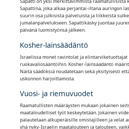
Sapatti on yksi merkittävimmistä raamatullisista k
Sapattina, joka alkaa perjantai-iltana auringon la
suurin osa julkisista palveluista ja liikkeistä sul
jumalanpalvelukseen. Sapattikäsky juontaa juure
päivänä luomistyönsä jälkeen.
Kosher-lainsäädäntö
Israelissa monet ravintolat ja elintarviketuottaja
ruokavaliosääntöihin. Kosher-lainsäädäntö määritt
Näitä säädöksiä noudatetaan sekä yksityisesti että j
uskonnon harjoittamista.
Vuosi- ja riemuvuodet
Raamatullisten määräysten mukaan jokainen seitsem
maataloudelliset työt keskeytetään. Jokainen viid
palautetaan alkuperäisille omistajilleen ja velat
yhä nyky-Israelin maatalouteen ja talouteen, vaik