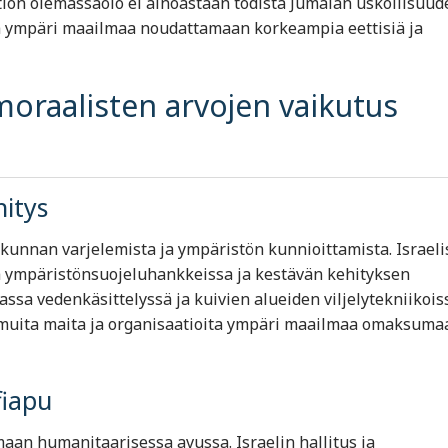
ltion olemassaolo ei ainoastaan todista Jumalan uskollisuud
siä ympäri maailmaa noudattamaan korkeampia eettisiä ja
 moraalisten arvojen vaikutus
hitys
kunnan varjelemista ja ympäristön kunnioittamista. Israeli
a ympäristönsuojeluhankkeissa ja kestävän kehityksen
assa vedenkäsittelyssä ja kuivien alueiden viljelytekniikois
t muita maita ja organisaatioita ympäri maailmaa omaksuma
fiapu
aan humanitaarisessa avussa. Israelin hallitus ja