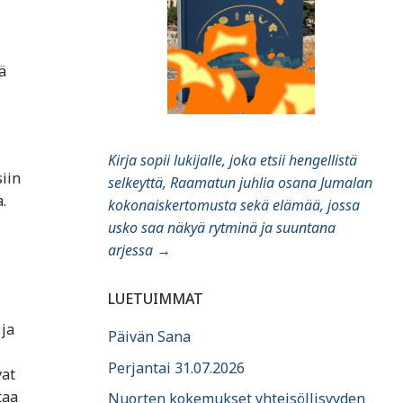
ä
Kirja sopii lukijalle, joka etsii hengellistä
iin
selkeyttä, Raamatun juhlia osana Jumalan
.
kokonaiskertomusta sekä elämää, jossa
usko saa näkyä rytminä ja suuntana
arjessa
→
LUETUIMMAT
 ja
Päivän Sana
Perjantai 31.07.2026
vat
taa
Nuorten kokemukset yhteisöllisyyden