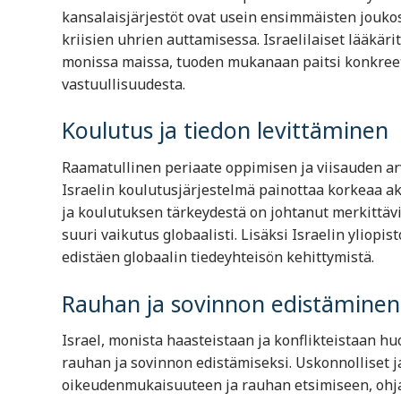
kansalaisjärjestöt ovat usein ensimmäisten jouko
kriisien uhrien auttamisessa. Israelilaiset lääkäri
monissa maissa, tuoden mukanaan paitsi konkreet
vastuullisuudesta.
Koulutus ja tiedon levittäminen
Raamatullinen periaate oppimisen ja viisauden arv
Israelin koulutusjärjestelmä painottaa korkeaa ak
ja koulutuksen tärkeydestä on johtanut merkittäviin 
suuri vaikutus globaalisti. Lisäksi Israelin yliopis
edistäen globaalin tiedeyhteisön kehittymistä.
Rauhan ja sovinnon edistäminen
Israel, monista haasteistaan ja konflikteistaan h
rauhan ja sovinnon edistämiseksi. Uskonnolliset j
oikeudenmukaisuuteen ja rauhan etsimiseen, ohjaa