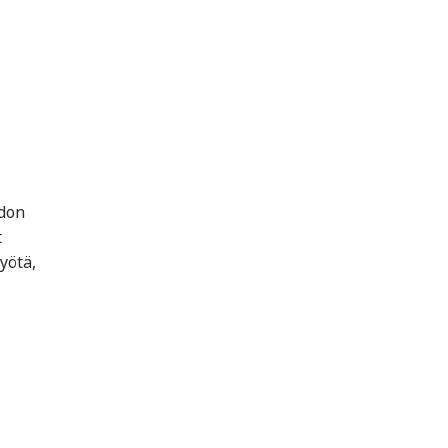
edon
t
yötä,