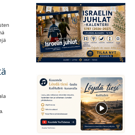
sten
mä
ejä
tä
ala
a.