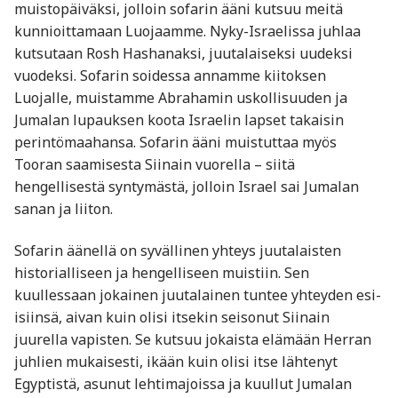
muistopäiväksi, jolloin sofarin ääni kutsuu meitä
kunnioittamaan Luojaamme. Nyky-Israelissa juhlaa
kutsutaan Rosh Hashanaksi, juutalaiseksi uudeksi
vuodeksi. Sofarin soidessa annamme kiitoksen
Luojalle, muistamme Abrahamin uskollisuuden ja
Jumalan lupauksen koota Israelin lapset takaisin
perintömaahansa. Sofarin ääni muistuttaa myös
Tooran saamisesta Siinain vuorella – siitä
hengellisestä syntymästä, jolloin Israel sai Jumalan
sanan ja liiton.
Sofarin äänellä on syvällinen yhteys juutalaisten
historialliseen ja hengelliseen muistiin. Sen
kuullessaan jokainen juutalainen tuntee yhteyden esi-
isiinsä, aivan kuin olisi itsekin seisonut Siinain
juurella vapisten. Se kutsuu jokaista elämään Herran
juhlien mukaisesti, ikään kuin olisi itse lähtenyt
Egyptistä, asunut lehtimajoissa ja kuullut Jumalan