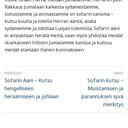
Rakkaus Jumalaan kaikesta sydämestämme,
sielustamme ja voimastamme on sofarin sanoma –
kutsu kuulla ja totella Herran ääntä, avata
sydämemme ja odottaa Luojan tulemista. Sofarin ääni
ei ainoastaan herätä meitä, vaan myös yhdistää meidät
ikiaikaiseen liittoon Jumalamme kanssa ja kutsuu
meidät elämään Hänen kunniakseen.
Artikkelien
PREVIOUS
NEXT
selaus
Previous
Next
Sofarin Ääni – Kutsu
Sofarin kutsu –
post:
post:
hengelliseen
Muistamisen ja
heräämiseen ja juhlaan
parannuksen syvä
merkitys