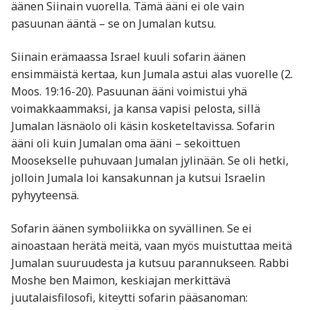
äänen Siinain vuorella. Tämä ääni ei ole vain
pasuunan ääntä – se on Jumalan kutsu.
Siinain erämaassa Israel kuuli sofarin äänen
ensimmäistä kertaa, kun Jumala astui alas vuorelle (2.
Moos. 19:16-20). Pasuunan ääni voimistui yhä
voimakkaammaksi, ja kansa vapisi pelosta, sillä
Jumalan läsnäolo oli käsin kosketeltavissa. Sofarin
ääni oli kuin Jumalan oma ääni – sekoittuen
Moosekselle puhuvaan Jumalan jylinään. Se oli hetki,
jolloin Jumala loi kansakunnan ja kutsui Israelin
pyhyyteensä.
Sofarin äänen symboliikka on syvällinen. Se ei
ainoastaan herätä meitä, vaan myös muistuttaa meitä
Jumalan suuruudesta ja kutsuu parannukseen. Rabbi
Moshe ben Maimon, keskiajan merkittävä
juutalaisfilosofi, kiteytti sofarin pääsanoman: