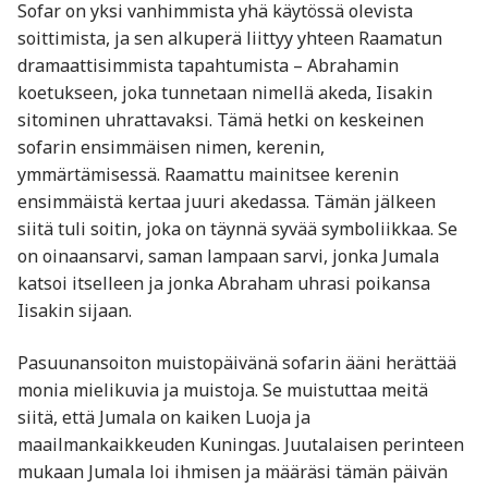
Sofar on yksi vanhimmista yhä käytössä olevista
soittimista, ja sen alkuperä liittyy yhteen Raamatun
dramaattisimmista tapahtumista – Abrahamin
koetukseen, joka tunnetaan nimellä akeda, Iisakin
sitominen uhrattavaksi. Tämä hetki on keskeinen
sofarin ensimmäisen nimen, kerenin,
ymmärtämisessä. Raamattu mainitsee kerenin
ensimmäistä kertaa juuri akedassa. Tämän jälkeen
siitä tuli soitin, joka on täynnä syvää symboliikkaa. Se
on oinaansarvi, saman lampaan sarvi, jonka Jumala
katsoi itselleen ja jonka Abraham uhrasi poikansa
Iisakin sijaan.
Pasuunansoiton muistopäivänä sofarin ääni herättää
monia mielikuvia ja muistoja. Se muistuttaa meitä
siitä, että Jumala on kaiken Luoja ja
maailmankaikkeuden Kuningas. Juutalaisen perinteen
mukaan Jumala loi ihmisen ja määräsi tämän päivän