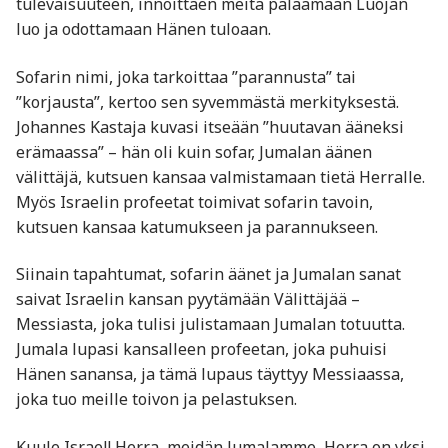
tulevaisuuteen, innoittaen meitä palaamaan Luojan
luo ja odottamaan Hänen tuloaan.
Sofarin nimi, joka tarkoittaa ”parannusta” tai
”korjausta”, kertoo sen syvemmästä merkityksestä.
Johannes Kastaja kuvasi itseään ”huutavan ääneksi
erämaassa” – hän oli kuin sofar, Jumalan äänen
välittäjä, kutsuen kansaa valmistamaan tietä Herralle.
Myös Israelin profeetat toimivat sofarin tavoin,
kutsuen kansaa katumukseen ja parannukseen.
Siinain tapahtumat, sofarin äänet ja Jumalan sanat
saivat Israelin kansan pyytämään Välittäjää –
Messiasta, joka tulisi julistamaan Jumalan totuutta.
Jumala lupasi kansalleen profeetan, joka puhuisi
Hänen sanansa, ja tämä lupaus täyttyy Messiaassa,
joka tuo meille toivon ja pelastuksen.
Kuule Israel! Herra, meidän Jumalamme, Herra on yksi.