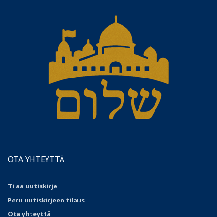
OTA YHTEYTTÄ
Tilaa uutiskirje
Peru uutiskirjeen tilaus
Ota
yhteyttä