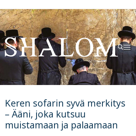
Hyppää
sisältöön
Hae:
Keren sofarin syvä merkitys
– Ääni, joka kutsuu
muistamaan ja palaamaan