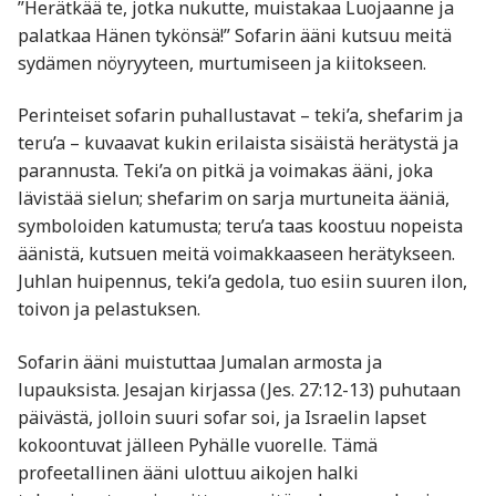
”Herätkää te, jotka nukutte, muistakaa Luojaanne ja
palatkaa Hänen tykönsä!” Sofarin ääni kutsuu meitä
sydämen nöyryyteen, murtumiseen ja kiitokseen.
Perinteiset sofarin puhallustavat – teki’a, shefarim ja
teru’a – kuvaavat kukin erilaista sisäistä herätystä ja
parannusta. Teki’a on pitkä ja voimakas ääni, joka
lävistää sielun; shefarim on sarja murtuneita ääniä,
symboloiden katumusta; teru’a taas koostuu nopeista
äänistä, kutsuen meitä voimakkaaseen herätykseen.
Juhlan huipennus, teki’a gedola, tuo esiin suuren ilon,
toivon ja pelastuksen.
Sofarin ääni muistuttaa Jumalan armosta ja
lupauksista. Jesajan kirjassa (Jes. 27:12-13) puhutaan
päivästä, jolloin suuri sofar soi, ja Israelin lapset
kokoontuvat jälleen Pyhälle vuorelle. Tämä
profeetallinen ääni ulottuu aikojen halki