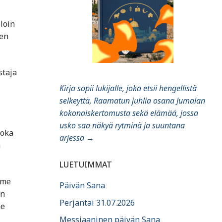
loin
jen
staja
Kirja sopii lukijalle, joka etsii hengellistä
selkeyttä, Raamatun juhlia osana Jumalan
kokonaiskertomusta sekä elämää, jossa
usko saa näkyä rytminä ja suuntana
joka
arjessa
→
ä
LUETUIMMAT
mme
Päivän Sana
an
Perjantai 31.07.2026
me
Messiaaninen päivän Sana