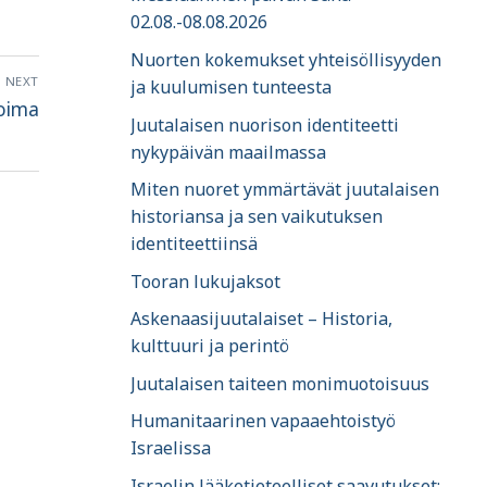
02.08.-08.08.2026
Nuorten kokemukset yhteisöllisyyden
NEXT
ja kuulumisen tunteesta
voima
Juutalaisen nuorison identiteetti
nykypäivän maailmassa
Miten nuoret ymmärtävät juutalaisen
historiansa ja sen vaikutuksen
identiteettiinsä
Tooran lukujaksot
Askenaasijuutalaiset – Historia,
kulttuuri ja perintö
Juutalaisen taiteen monimuotoisuus
Humanitaarinen vapaaehtoistyö
Israelissa
Israelin lääketieteelliset saavutukset: