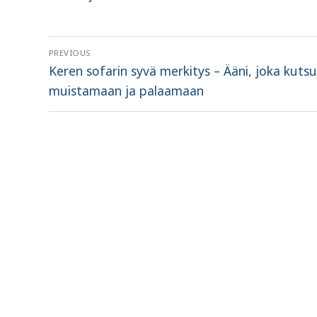
Artikkelien
PREVIOUS
selaus
Previous
Keren sofarin syvä merkitys – Ääni, joka kuts
post:
muistamaan ja palaamaan