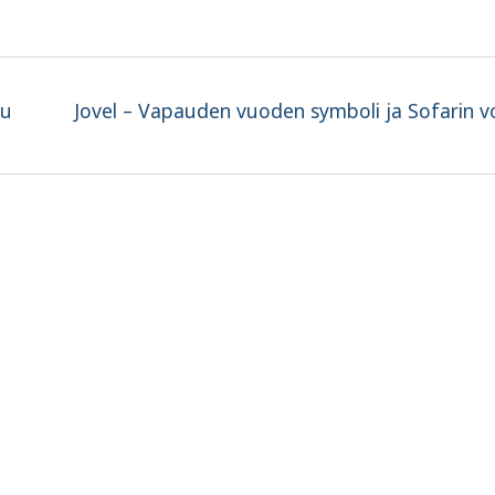
Next
uu
Jovel – Vapauden vuoden symboli ja Sofarin 
post: