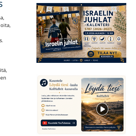
s
a,
oita,
s.
tä,
sen
-