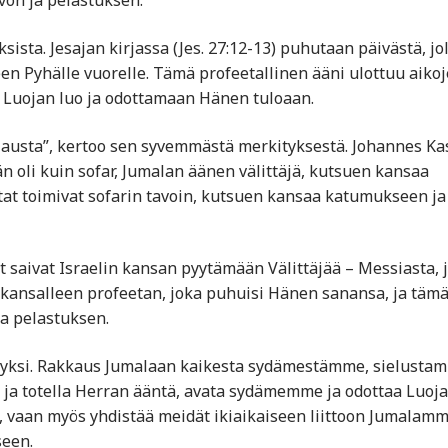
ivon ja pelastuksen.
ista. Jesajan kirjassa (Jes. 27:12-13) puhutaan päivästä, jol
leen Pyhälle vuorelle. Tämä profeetallinen ääni ulottuu aiko
 Luojan luo ja odottamaan Hänen tuloaan.
orjausta”, kertoo sen syvemmästä merkityksestä. Johannes Ka
 oli kuin sofar, Jumalan äänen välittäjä, kutsuen kansaa
tat toimivat sofarin tavoin, kutsuen kansaa katumukseen ja
t saivat Israelin kansan pyytämään Välittäjää – Messiasta, 
i kansalleen profeetan, joka puhuisi Hänen sanansa, ja täm
ja pelastuksen.
n yksi. Rakkaus Jumalaan kaikesta sydämestämme, sielusta
ja totella Herran ääntä, avata sydämemme ja odottaa Luoj
ä, vaan myös yhdistää meidät ikiaikaiseen liittoon Jumalam
een.