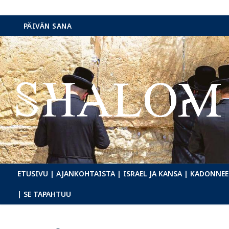
Hyppää
PÄIVÄN SANA
sisältöön
ETUSIVU
| AJANKOHTAISTA
| ISRAEL JA KANSA
| KADONNEE
| SE TAPAHTUU