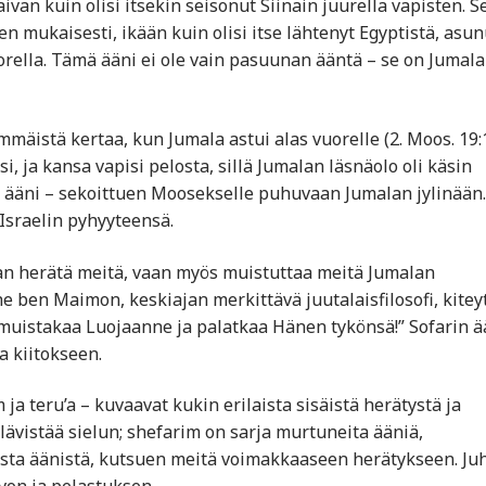
ivan kuin olisi itsekin seisonut Siinain juurella vapisten. S
 mukaisesti, ikään kuin olisi itse lähtenyt Egyptistä, asun
orella. Tämä ääni ei ole vain pasuunan ääntä – se on Jumal
mäistä kertaa, kun Jumala astui alas vuorelle (2. Moos. 19:
 ja kansa vapisi pelosta, sillä Jumalan läsnäolo oli käsin
a ääni – sekoittuen Moosekselle puhuvaan Jumalan jylinään.
 Israelin pyhyyteensä.
aan herätä meitä, vaan myös muistuttaa meitä Jumalan
ben Maimon, keskiajan merkittävä juutalaisfilosofi, kiteyt
 muistakaa Luojaanne ja palatkaa Hänen tykönsä!” Sofarin ä
 kiitokseen.
 ja teru’a – kuvaavat kukin erilaista sisäistä herätystä ja
 lävistää sielun; shefarim on sarja murtuneita ääniä,
ista äänistä, kutsuen meitä voimakkaaseen herätykseen. Ju