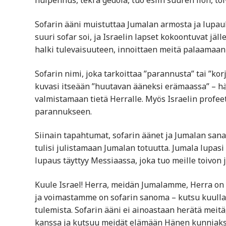
huipennus, teki’a gedola, tuo esiin suuren ilon, to
Sofarin ääni muistuttaa Jumalan armosta ja lupauks
suuri sofar soi, ja Israelin lapset kokoontuvat jäl
halki tulevaisuuteen, innoittaen meitä palaamaan
Sofarin nimi, joka tarkoittaa ”parannusta” tai ”k
kuvasi itseään ”huutavan ääneksi erämaassa” – hän
valmistamaan tietä Herralle. Myös Israelin profee
parannukseen.
Siinain tapahtumat, sofarin äänet ja Jumalan sana
tulisi julistamaan Jumalan totuutta. Jumala lupas
lupaus täyttyy Messiaassa, joka tuo meille toivon 
Kuule Israel! Herra, meidän Jumalamme, Herra o
ja voimastamme on sofarin sanoma – kutsu kuulla 
tulemista. Sofarin ääni ei ainoastaan herätä meit
kanssa ja kutsuu meidät elämään Hänen kunniaks