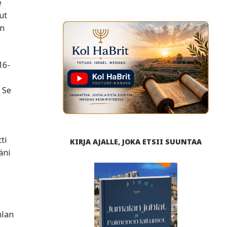
e
ut
an
16-
 Se
ti
KIRJA AJALLE, JOKA ETSII SUUNTAA
äni
hlan