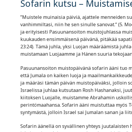
Sofarin kutsu – Muistamis
”Muistele muinaisia päiviä, ajattele menneiden suk
vanhimmiltasi, niin he sen sinulle sanovat.” (5. M
ja erityisesti Pasuunansoiton muistojuhlassa mui
kuukauden ensimmäisenä päivänä, pitäkää sapatinl
23:24). Tämä juhla, yksi Luojan määräämistä juhl
muistamaan Luojaamme ja Hänen suuria tekojaan
Pasuunansoiton muistopäivänä sofarin ääni tuo mie
että Jumala on kaiken luoja ja maailmankaikkeud
ja määräsi tämän päivän muistopäiväksi, jolloin 
Israelissa juhlaa kutsutaan Rosh Hashanaksi, juu
kiitoksen Luojalle, muistamme Abrahamin uskollis
perintömaahansa. Sofarin ääni muistuttaa myös Too
syntymästä, jolloin Israel sai Jumalan sanan ja liit
Sofarin äänellä on syvällinen yhteys juutalaisten 