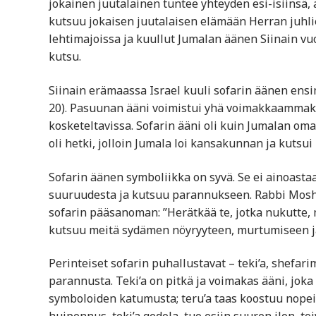
jokainen juutalainen tuntee yhteyden esi-isiinsä, a
kutsuu jokaisen juutalaisen elämään Herran juhlien
lehtimajoissa ja kuullut Jumalan äänen Siinain vu
kutsu.
Siinain erämaassa Israel kuuli sofarin äänen ensim
20). Pasuunan ääni voimistui yhä voimakkaammaksi,
kosketeltavissa. Sofarin ääni oli kuin Jumalan om
oli hetki, jolloin Jumala loi kansakunnan ja kutsui
Sofarin äänen symboliikka on syvä. Se ei ainoast
suuruudesta ja kutsuu parannukseen. Rabbi Moshe 
sofarin pääsanoman: ”Herätkää te, jotka nukutte,
kutsuu meitä sydämen nöyryyteen, murtumiseen ja
Perinteiset sofarin puhallustavat – teki’a, shefarim
parannusta. Teki’a on pitkä ja voimakas ääni, joka
symboloiden katumusta; teru’a taas koostuu nope