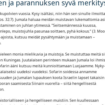
en ja parannuksen syvä merkity
upolvien vuosia. Kysy isältäsi, niin hän sen sinulle ilmoitta
oos. 32:7). Jumala haluaa meidän muistavan lukemattomia asi
staminen on juhlan ytimessä. ”Seitsemännessä kuussa,
epo, muistojuhla pasunaa soittaen, pyhä kokous.” (3. Moo
a-ajoista, kutsuu meidät pysähtymään ja muistamaan –
.
leen monia mielikuvia ja muistoja. Se muistuttaa meitä sii
en Kuningas. Juutalaisen perinteen mukaan Jumala loi ihmi
sofarin ääni kutsuu meitä kunnioittamaan Luojaamme. Nyky
talaiseksi uudeksi vuodeksi. Sofarin soidessa annamme
uuden ja Jumalan lupauksen koota Israelin lapset takaisin
ran saamisesta Siinain vuorella – siitä hengellisestä
on.
historialliseen ja hengelliseen muistiin. Sen kuullessaan