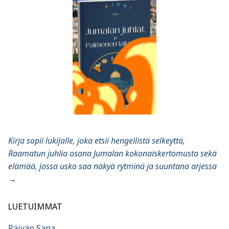
Kirja sopii lukijalle, joka etsii hengellistä selkeyttä,
Raamatun juhlia osana Jumalan kokonaiskertomusta sekä
elämää, jossa usko saa näkyä rytminä ja suuntana arjessa
→
LUETUIMMAT
Päivän Sana