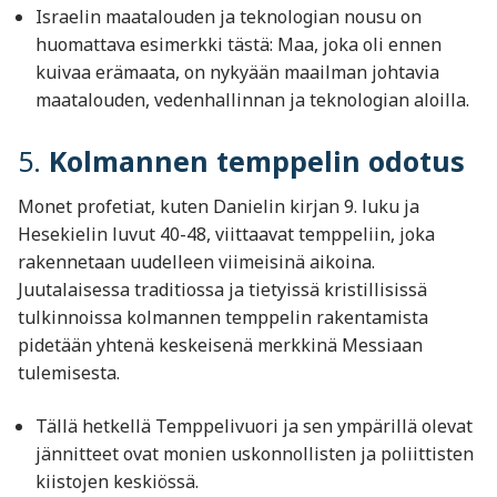
Israelin maatalouden ja teknologian nousu on
huomattava esimerkki tästä: Maa, joka oli ennen
kuivaa erämaata, on nykyään maailman johtavia
maatalouden, vedenhallinnan ja teknologian aloilla.
5.
Kolmannen temppelin odotus
Monet profetiat, kuten Danielin kirjan 9. luku ja
Hesekielin luvut 40-48, viittaavat temppeliin, joka
rakennetaan uudelleen viimeisinä aikoina.
Juutalaisessa traditiossa ja tietyissä kristillisissä
tulkinnoissa kolmannen temppelin rakentamista
pidetään yhtenä keskeisenä merkkinä Messiaan
tulemisesta.
Tällä hetkellä Temppelivuori ja sen ympärillä olevat
jännitteet ovat monien uskonnollisten ja poliittisten
kiistojen keskiössä.