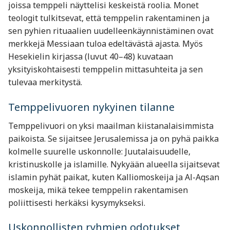
joissa temppeli näyttelisi keskeistä roolia. Monet
teologit tulkitsevat, että temppelin rakentaminen ja
sen pyhien rituaalien uudelleenkäynnistäminen ovat
merkkejä Messiaan tuloa edeltävästä ajasta. Myös
Hesekielin kirjassa (luvut 40–48) kuvataan
yksityiskohtaisesti temppelin mittasuhteita ja sen
tulevaa merkitystä.
Temppelivuoren nykyinen tilanne
Temppelivuori on yksi maailman kiistanalaisimmista
paikoista. Se sijaitsee Jerusalemissa ja on pyhä paikka
kolmelle suurelle uskonnolle: Juutalaisuudelle,
kristinuskolle ja islamille. Nykyään alueella sijaitsevat
islamin pyhät paikat, kuten Kalliomoskeija ja Al-Aqsan
moskeija, mikä tekee temppelin rakentamisen
poliittisesti herkäksi kysymykseksi.
Uskonnollisten ryhmien odotukset