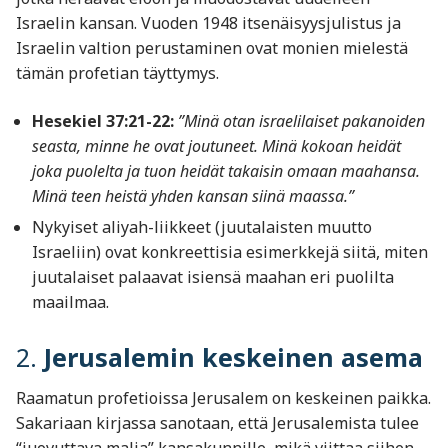
Israelin kansan. Vuoden 1948 itsenäisyysjulistus ja
Israelin valtion perustaminen ovat monien mielestä
tämän profetian täyttymys.
Hesekiel 37:21-22:
”Minä otan israelilaiset pakanoiden
seasta, minne he ovat joutuneet. Minä kokoan heidät
joka puolelta ja tuon heidät takaisin omaan maahansa.
Minä teen heistä yhden kansan siinä maassa.”
Nykyiset aliyah-liikkeet (juutalaisten muutto
Israeliin) ovat konkreettisia esimerkkejä siitä, miten
juutalaiset palaavat isiensä maahan eri puolilta
maailmaa.
2.
Jerusalemin keskeinen asema
Raamatun profetioissa Jerusalem on keskeinen paikka.
Sakariaan kirjassa sanotaan, että Jerusalemista tulee