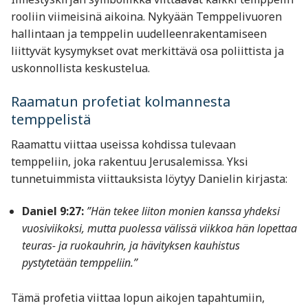
rooliin viimeisinä aikoina. Nykyään Temppelivuoren
hallintaan ja temppelin uudelleenrakentamiseen
liittyvät kysymykset ovat merkittävä osa poliittista ja
uskonnollista keskustelua.
Raamatun profetiat kolmannesta
temppelistä
Raamattu viittaa useissa kohdissa tulevaan
temppeliin, joka rakentuu Jerusalemissa. Yksi
tunnetuimmista viittauksista löytyy Danielin kirjasta:
Daniel 9:27:
”Hän tekee liiton monien kanssa yhdeksi
vuosiviikoksi, mutta puolessa välissä viikkoa hän lopettaa
teuras- ja ruokauhrin, ja hävityksen kauhistus
pystytetään temppeliin.”
Tämä profetia viittaa lopun aikojen tapahtumiin,