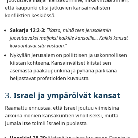
“juovuttava malja” kansakunnille, mikä viittaa siihen,
että kaupunki olisi jatkuvien kansainvälisten
konfliktien keskiössä.
Sakarja 12:2-3:
”Katso, minä teen Jerusalemin
juovuttavaksi maljaksi kaikille kansoille… Kaikki kansat
kokoontuvat sitä vastaan.”
Nykyään Jerusalem on poliittisen ja uskonnollisen
kiistan kohteena. Kansainväliset kiistat sen
asemasta pääkaupunkina ja pyhänä paikkana
heijastavat profetioiden kuvausta.
3.
Israel ja ympäröivät kansat
Raamattu ennustaa, että Israel joutuu viimeisinä
aikoina monien kansakuntien viholliseksi, mutta
Jumala itse toimii Israelin puolesta.
Hesekiel 38-39:
Näissä luvuissa kuvataan Googin ja