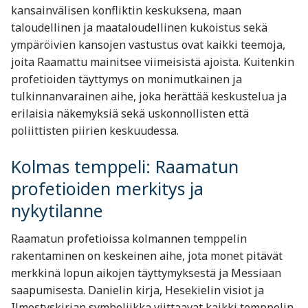
kansainvälisen konfliktin keskuksena, maan
taloudellinen ja maataloudellinen kukoistus sekä
ympäröivien kansojen vastustus ovat kaikki teemoja,
joita Raamattu mainitsee viimeisistä ajoista. Kuitenkin
profetioiden täyttymys on monimutkainen ja
tulkinnanvarainen aihe, joka herättää keskustelua ja
erilaisia näkemyksiä sekä uskonnollisten että
poliittisten piirien keskuudessa.
Kolmas temppeli: Raamatun
profetioiden merkitys ja
nykytilanne
Raamatun profetioissa kolmannen temppelin
rakentaminen on keskeinen aihe, jota monet pitävät
merkkinä lopun aikojen täyttymyksestä ja Messiaan
saapumisesta. Danielin kirja, Hesekielin visiot ja
Ilmestyskirjan symboliikka viittaavat kaikki temppelin