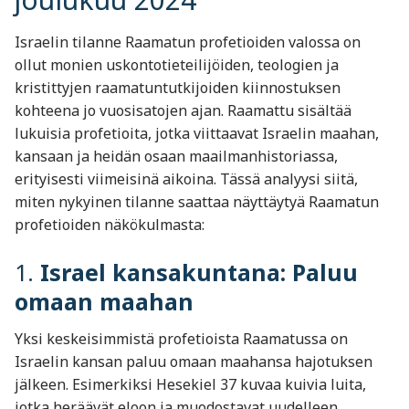
Israelin tilanne Raamatun profetioiden valossa on
ollut monien uskontotieteilijöiden, teologien ja
kristittyjen raamatuntutkijoiden kiinnostuksen
kohteena jo vuosisatojen ajan. Raamattu sisältää
lukuisia profetioita, jotka viittaavat Israelin maahan,
kansaan ja heidän osaan maailmanhistoriassa,
erityisesti viimeisinä aikoina. Tässä analyysi siitä,
miten nykyinen tilanne saattaa näyttäytyä Raamatun
profetioiden näkökulmasta:
1.
Israel kansakuntana: Paluu
omaan maahan
Yksi keskeisimmistä profetioista Raamatussa on
Israelin kansan paluu omaan maahansa hajotuksen
jälkeen. Esimerkiksi Hesekiel 37 kuvaa kuivia luita,
jotka heräävät eloon ja muodostavat uudelleen