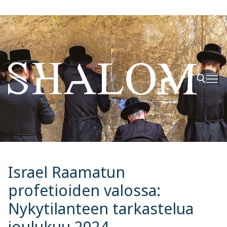
Hyppää
sisältöön
Hae:
Israel Raamatun
profetioiden valossa:
Nykytilanteen tarkastelua
joulukuu 2024