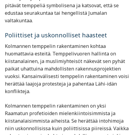
pitävät temppeliä symbolisena ja katsovat, että se
edustaa seurakuntaa tai hengellistä Jumalan
valtakuntaa.
Poliittiset ja uskonnolliset haasteet
Kolmannen temppelin rakentaminen kohtaa
huomattavia esteitä. Temppelivuoren hallinta on
kiistanalainen, ja muslimiyhteisöt näkevät sen pyhät
paikat uhattuina mahdollisten rakennusprojektien
vuoksi. Kansainvälisesti temppelin rakentaminen voisi
herättää laajoja protesteja ja pahentaa Lähi-idän
konflikteja.
Kolmannen temppelin rakentaminen on yksi
Raamatun profetioiden mielenkiintoisimmista ja
kiistanalaisimmista aiheista. Se herättää intohimoja
niin uskonnollisissa kuin poliittisissa piireissä. Vaikka