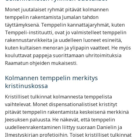
Monet juutalaiset ryhmät pitävät kolmannen
temppelin rakentamista Jumalan tahdon
täyttämyksenä. Temppelin kannattajaryhmät, kuten
Temppeli-instituutti, ovat jo valmistelleet temppelin
rakennustarvikkeita ja uudelleen luoneet esineitä,
kuten kultaisen menoran ja ylipapin vaatteet. He myös
kouluttavat pappeja suorittamaan uhritoimituksia
Raamatun ohjeiden mukaisesti.
Kolmannen temppelin merkitys
kristinuskossa
Kristilliset tulkinnat kolmannesta temppelista
vaihtelevat. Monet dispensationalistiset kristityt
pitävät temppelin rakentamista keskeisenä merkkinä
Jeesuksen paluusta. He näkevät, että temppelin
uudelleenrakentaminen liittyy suoraan Danielin ja
Ilmestyskirjan profetioihin. Toiset kristilliset tulkinnat