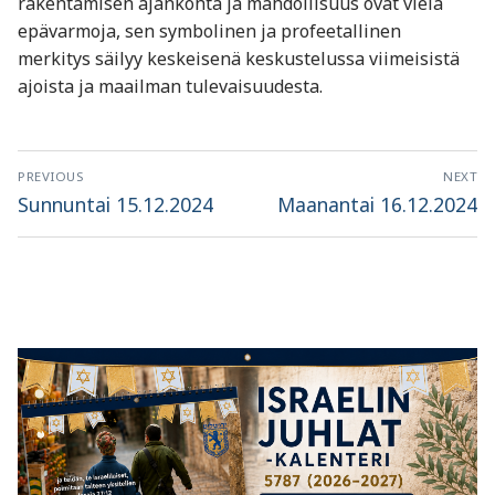
rakentamisen ajankohta ja mahdollisuus ovat vielä
epävarmoja, sen symbolinen ja profeetallinen
merkitys säilyy keskeisenä keskustelussa viimeisistä
ajoista ja maailman tulevaisuudesta.
Artikkelien
PREVIOUS
NEXT
selaus
Previous
Next
Sunnuntai 15.12.2024
Maanantai 16.12.2024
post:
post: