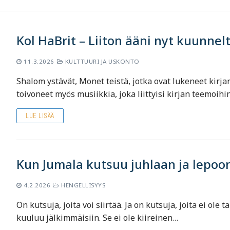
Kol HaBrit – Liiton ääni nyt kuunnel
11.3.2026
KULTTUURI JA USKONTO
Shalom ystävät, Monet teistä, jotka ovat lukeneet kirj
toivoneet myös musiikkia, joka liittyisi kirjan teemoihi
LUE LISÄÄ
Kun Jumala kutsuu juhlaan ja lepoo
4.2.2026
HENGELLISYYS
On kutsuja, joita voi siirtää. Ja on kutsuja, joita ei ol
kuuluu jälkimmäisiin. Se ei ole kiireinen…