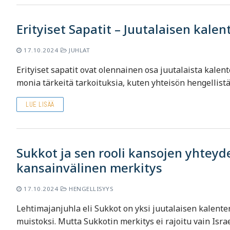
Erityiset Sapatit – Juutalaisen kale
17.10.2024
JUHLAT
Erityiset sapatit ovat olennainen osa juutalaista kalen
monia tärkeitä tarkoituksia, kuten yhteisön hengellis
LUE LISÄÄ
Sukkot ja sen rooli kansojen yhteyde
kansainvälinen merkitys
17.10.2024
HENGELLISYYS
Lehtimajanjuhla eli Sukkot on yksi juutalaisen kalenter
muistoksi. Mutta Sukkotin merkitys ei rajoitu vain Isr