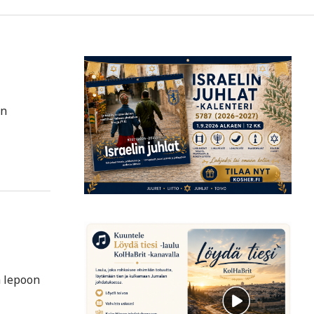
an
a lepoon