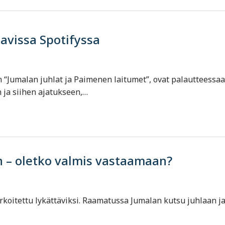
tavissa Spotifyssa
an “Jumalan juhlat ja Paimenen laitumet”, ovat palautteessa
n ja siihen ajatukseen,…
n – oletko valmis vastaamaan?
e tarkoitettu lykättäviksi. Raamatussa Jumalan kutsu juhlaan j