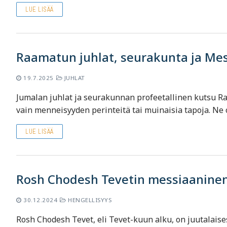
LUE LISÄÄ
Raamatun juhlat, seurakunta ja Me
19.7.2025
JUHLAT
Jumalan juhlat ja seurakunnan profeetallinen kutsu R
vain menneisyyden perinteitä tai muinaisia tapoja. Ne
LUE LISÄÄ
Rosh Chodesh Tevetin messiaaninen
30.12.2024
HENGELLISYYS
Rosh Chodesh Tevet, eli Tevet-kuun alku, on juutalaise