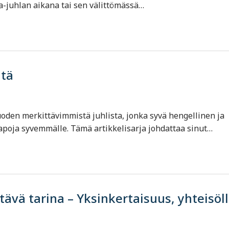
-juhlan aikana tai sen välittömässä…
ltä
uoden merkittävimmistä juhlista, jonka syvä hengellinen ja
tapoja syvemmälle. Tämä artikkelisarja johdattaa sinut…
ävä tarina – Yksinkertaisuus, yhteisöll