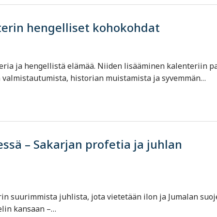
nterin hengelliset kohokohdat
teria ja hengellistä elämää. Niiden lisääminen kalenteriin p
tä valmistautumista, historian muistamista ja syvemmän…
ssä – Sakarjan profetia ja juhlan
in suurimmista juhlista, jota vietetään ilon ja Jumalan suo
aelin kansaan –…