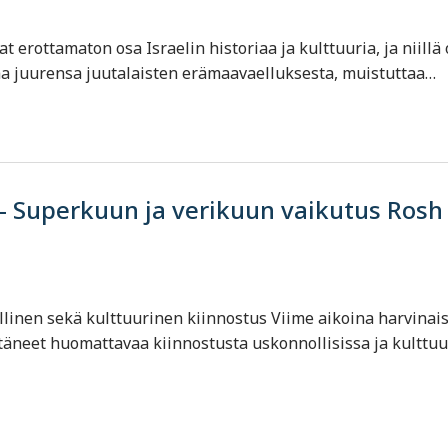
 erottamaton osa Israelin historiaa ja kulttuuria, ja niillä
taa juurensa juutalaisten erämaavaelluksesta, muistuttaa…
t – Superkuun ja verikuun vaikutus Rosh
llinen sekä kulttuurinen kiinnostus Viime aikoina harvinai
täneet huomattavaa kiinnostusta uskonnollisissa ja kulttuu