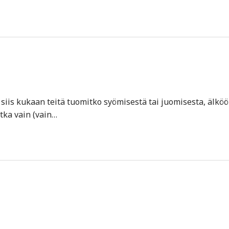
n siis kukaan teitä tuomitko syömisestä tai juomisesta, älkö
tka vain (vain…