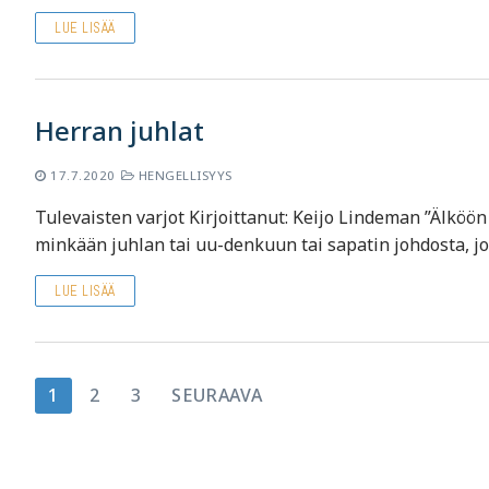
LUE LISÄÄ
Herran juhlat
17.7.2020
HENGELLISYYS
Tulevaisten varjot Kirjoittanut: Keijo Lindeman ”Älköö
minkään juhlan tai uu-denkuun tai sapatin johdosta, jo
LUE LISÄÄ
Artikkelien
1
2
3
SEURAAVA
sivutus