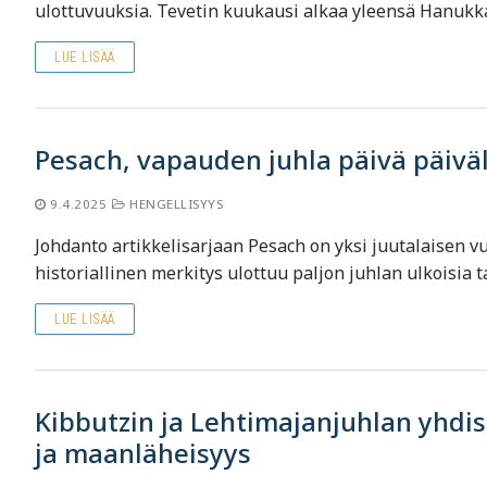
ulottuvuuksia. Tevetin kuukausi alkaa yleensä Hanukka
LUE LISÄÄ
Pesach, vapauden juhla päivä päivä
9.4.2025
HENGELLISYYS
Johdanto artikkelisarjaan Pesach on yksi juutalaisen v
historiallinen merkitys ulottuu paljon juhlan ulkoisia 
LUE LISÄÄ
Kibbutzin ja Lehtimajanjuhlan yhdist
ja maanläheisyys