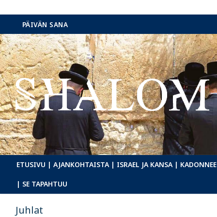
Hyppää
PÄIVÄN SANA
sisältöön
ETUSIVU
| AJANKOHTAISTA
| ISRAEL JA KANSA
| KADONNEE
| SE TAPAHTUU
Juhlat