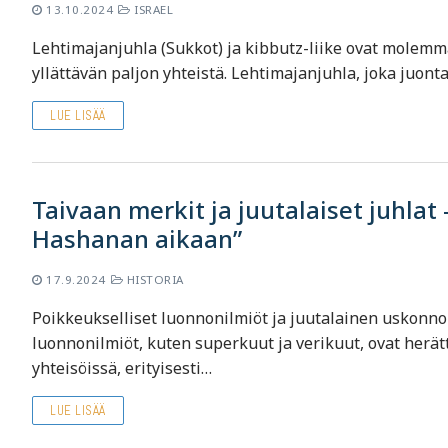
13.10.2024
ISRAEL
Lehtimajanjuhla (Sukkot) ja kibbutz-liike ovat molemmat
yllättävän paljon yhteistä. Lehtimajanjuhla, joka juon
LUE LISÄÄ
Taivaan merkit ja juutalaiset juhla
Hashanan aikaan”
17.9.2024
HISTORIA
Poikkeukselliset luonnonilmiöt ja juutalainen uskonno
luonnonilmiöt, kuten superkuut ja verikuut, ovat herät
yhteisöissä, erityisesti…
LUE LISÄÄ