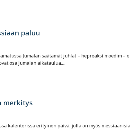
ssiaan paluu
aamatussa Jumalan säätämät juhlat – hepreaksi moedim – ei
 ovat osa Jumalan aikataulua,…
 merkitys
ssa kalenterissa erityinen päivä, jolla on myös messiaanisi