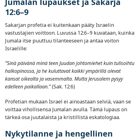
Jumalan lupaukset ja Sakarja
12:6–9
Sakarjan profetia ei kuitenkaan pääty Israelin
vastustajien voittoon. Luvussa 12:6–9 kuvataan, kuinka
Jumala itse puuttuu tilanteeseen ja antaa voiton
Israelille:
”Sinä päivänä minä teen Juudan johtomiehet kuin tulisoihtu
halkopinossa, ja he kuluttavat kaikki ympärillä olevat
kansat oikealta ja vasemmalta. Mutta Jerusalem pysyy
edelleen paikallaan.”
(Sak. 12:6)
Profetian mukaan Israel ei ainoastaan selviä, vaan se
voittaa vihollisensa Jumalan avulla. Tämä lupaus on
tärkeä osa juutalaista ja kristillistä eskatologiaa.
Nykytilanne ja hengellinen