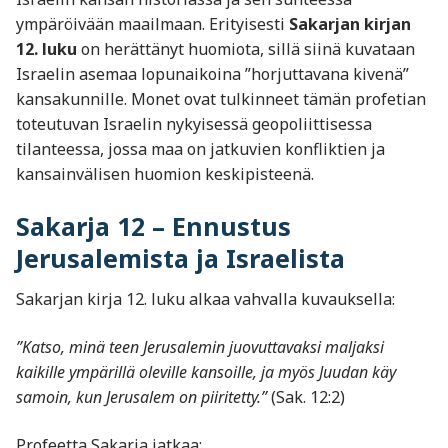
ympäröivään maailmaan. Erityisesti
Sakarjan kirjan
12. luku
on herättänyt huomiota, sillä siinä kuvataan
Israelin asemaa lopunaikoina ”horjuttavana kivenä”
kansakunnille. Monet ovat tulkinneet tämän profetian
toteutuvan Israelin nykyisessä geopoliittisessa
tilanteessa, jossa maa on jatkuvien konfliktien ja
kansainvälisen huomion keskipisteenä.
Sakarja 12 – Ennustus
Jerusalemista ja Israelista
Sakarjan kirja 12. luku alkaa vahvalla kuvauksella:
”Katso, minä teen Jerusalemin juovuttavaksi maljaksi
kaikille ympärillä oleville kansoille, ja myös Juudan käy
samoin, kun Jerusalem on piiritetty.”
(Sak. 12:2)
Profeetta Sakarja jatkaa: