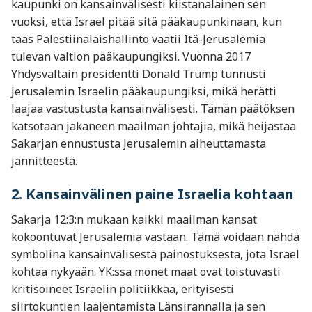
kaupunki on kansainvälisesti kiistanalainen sen
vuoksi, että Israel pitää sitä pääkaupunkinaan, kun
taas Palestiinalaishallinto vaatii Itä-Jerusalemia
tulevan valtion pääkaupungiksi. Vuonna 2017
Yhdysvaltain presidentti Donald Trump tunnusti
Jerusalemin Israelin pääkaupungiksi, mikä herätti
laajaa vastustusta kansainvälisesti. Tämän päätöksen
katsotaan jakaneen maailman johtajia, mikä heijastaa
Sakarjan ennustusta Jerusalemin aiheuttamasta
jännitteestä.
2. Kansainvälinen paine Israelia kohtaan
Sakarja 12:3:n mukaan kaikki maailman kansat
kokoontuvat Jerusalemia vastaan. Tämä voidaan nähdä
symbolina kansainvälisestä painostuksesta, jota Israel
kohtaa nykyään. YK:ssa monet maat ovat toistuvasti
kritisoineet Israelin politiikkaa, erityisesti
siirtokuntien laajentamista Länsirannalla ja sen