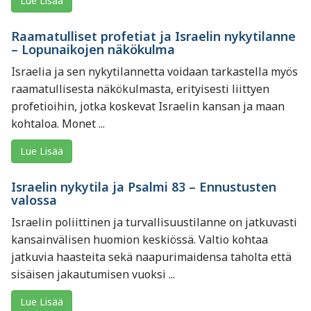
Lue Lisää
Raamatulliset profetiat ja Israelin nykytilanne
– Lopunaikojen näkökulma
Israelia ja sen nykytilannetta voidaan tarkastella myös
raamatullisesta näkökulmasta, erityisesti liittyen
profetioihin, jotka koskevat Israelin kansan ja maan
kohtaloa. Monet ...
Lue Lisää
Israelin nykytila ja Psalmi 83 – Ennustusten
valossa
Israelin poliittinen ja turvallisuustilanne on jatkuvasti
kansainvälisen huomion keskiössä. Valtio kohtaa
jatkuvia haasteita sekä naapurimaidensa taholta että
sisäisen jakautumisen vuoksi ...
Lue Lisää