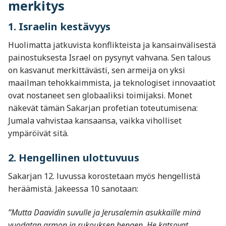
merkitys
1. Israelin kestävyys
Huolimatta jatkuvista konflikteista ja kansainvälisestä
painostuksesta Israel on pysynyt vahvana. Sen talous
on kasvanut merkittävästi, sen armeija on yksi
maailman tehokkaimmista, ja teknologiset innovaatiot
ovat nostaneet sen globaaliksi toimijaksi. Monet
näkevät tämän Sakarjan profetian toteutumisena:
Jumala vahvistaa kansaansa, vaikka viholliset
ympäröivät sitä.
2. Hengellinen ulottuvuus
Sakarjan 12. luvussa korostetaan myös hengellistä
heräämistä. Jakeessa 10 sanotaan:
”Mutta Daavidin suvulle ja Jerusalemin asukkaille minä
vuodatan armon ja rukouksen hengen. He katsovat