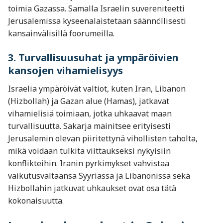
toimia Gazassa. Samalla Israelin suvereniteetti
Jerusalemissa kyseenalaistetaan säännöllisesti
kansainvälisillä foorumeilla.
3. Turvallisuusuhat ja ympäröivien
kansojen vihamielisyys
Israelia ympäröivät valtiot, kuten Iran, Libanon
(Hizbollah) ja Gazan alue (Hamas), jatkavat
vihamielisiä toimiaan, jotka uhkaavat maan
turvallisuutta. Sakarja mainitsee erityisesti
Jerusalemin olevan piiritettynä vihollisten taholta,
mikä voidaan tulkita viittaukseksi nykyisiin
konflikteihin. Iranin pyrkimykset vahvistaa
vaikutusvaltaansa Syyriassa ja Libanonissa sekä
Hizbollahin jatkuvat uhkaukset ovat osa tätä
kokonaisuutta.