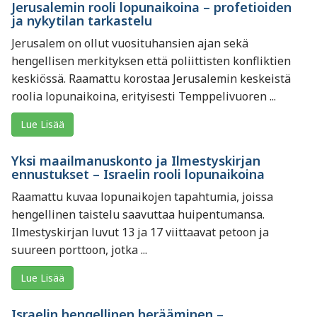
Jerusalemin rooli lopunaikoina – profetioiden
ja nykytilan tarkastelu
Jerusalem on ollut vuosituhansien ajan sekä
hengellisen merkityksen että poliittisten konfliktien
keskiössä. Raamattu korostaa Jerusalemin keskeistä
roolia lopunaikoina, erityisesti Temppelivuoren ...
Lue Lisää
Yksi maailmanuskonto ja Ilmestyskirjan
ennustukset – Israelin rooli lopunaikoina
Raamattu kuvaa lopunaikojen tapahtumia, joissa
hengellinen taistelu saavuttaa huipentumansa.
Ilmestyskirjan luvut 13 ja 17 viittaavat petoon ja
suureen porttoon, jotka ...
Lue Lisää
Israelin hengellinen herääminen –