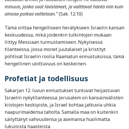
minuun, jonka ovat lävistäneet, ja valittavat häntä niin kuin
ainoaa poikaa valitetaan.”
(Sak. 12:10)
Tämä viittaa hengelliseen herätykseen Israelin kansan
keskuudessa, mikä joidenkin tulkintojen mukaan
liittyy Messiaan tunnustamiseen. Nykyisessä
tilanteessa, jossa monet juutalaiset ja kristityt
pohtivat Israelin roolia Raamatun ennustuksissa, tämä
hengellinen ulottuvuus on keskeinen.
Profetiat ja todellisuus
Sakarjan 12. luvun ennustukset tuntuvat heijastuvan
Israelin nykytilanteessa: Jerusalem on kansainvälisten
kiistojen keskipiste, ja Israel kohtaa jatkuvia uhkia
naapurimaidensa taholta. Samalla maa on kuitenkin
säilyttänyt vahvuutensa ja asemansa huolimatta
lukuisista haasteista.