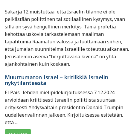
Sakarja 12 muistuttaa, että Israelin tilanne ei ole
pelkästään poliittinen tai sotilaallinen kysymys, vaan
sillä on syvä hengellinen merkitys. Tämä profetia
kehottaa uskovia tarkastelemaan maailman
tapahtumia Raamatun valossa ja luottamaan siihen,
että Jumalan suunnitelma Israelille toteutuu aikanaan.
Jerusalemin asema ”horjuttavana kivenä” on yhtä
ajankohtainen kuin koskaan.
Muuttumaton Israel – kritiikkiä Israelin
nykytilanteesta
El País -lehden mielipidekirjoituksessa 7.12.2024
arvioidaan kriittisesti Israelin poliittista suuntaa,
erityisesti Yhdysvaltain presidentin Donald Trumpin
uudelleenvalinnan jälkeen. Kirjoituksessa esitetään,
että ...