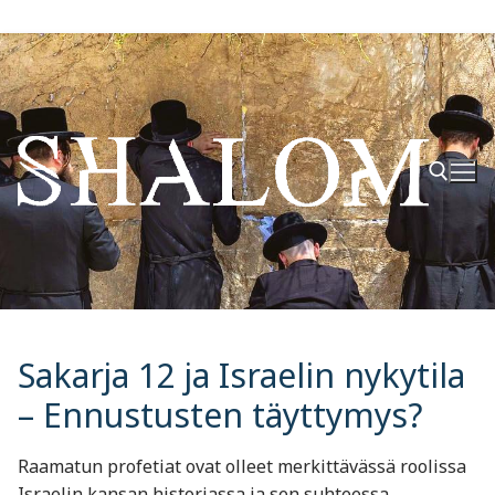
Hyppää
sisältöön
Hae:
Sakarja 12 ja Israelin nykytila
– Ennustusten täyttymys?
Raamatun profetiat ovat olleet merkittävässä roolissa
Israelin kansan historiassa ja sen suhteessa