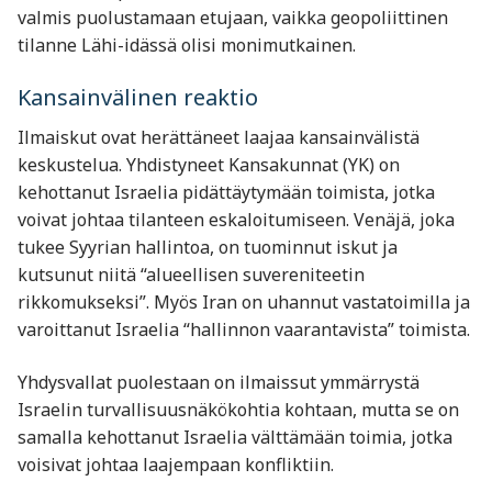
valmis puolustamaan etujaan, vaikka geopoliittinen
tilanne Lähi-idässä olisi monimutkainen.
Kansainvälinen reaktio
Ilmaiskut ovat herättäneet laajaa kansainvälistä
keskustelua. Yhdistyneet Kansakunnat (YK) on
kehottanut Israelia pidättäytymään toimista, jotka
voivat johtaa tilanteen eskaloitumiseen. Venäjä, joka
tukee Syyrian hallintoa, on tuominnut iskut ja
kutsunut niitä “alueellisen suvereniteetin
rikkomukseksi”. Myös Iran on uhannut vastatoimilla ja
varoittanut Israelia “hallinnon vaarantavista” toimista.
Yhdysvallat puolestaan on ilmaissut ymmärrystä
Israelin turvallisuusnäkökohtia kohtaan, mutta se on
samalla kehottanut Israelia välttämään toimia, jotka
voisivat johtaa laajempaan konfliktiin.