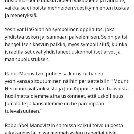
uusia mahdollisuuksia alueen vakaudelle ja rauhalle,
vaikka se ei poista menneiden vuosikymmenten tuskaa
ja menetyksiä.
Yeshivat HaGolan on symbolinen oppilaitos, joka
yhdistää uskon ja isänmaan palvelemisen. Se on paitsi
hengellisen kasvun paikka, myös symboli siitä, kuinka
israelilaiset ovat yhdistäneet uskonnolliset arvot ja
maanpuolustuksen.
Rabbi Manovitzin puheessa korostui hänen
yeshivansa sitoutuminen näihin periaatteisiin. ”Mount
Hermonin valtauksesta ja Jom Kippur -sodan haavoista
huolimatta olemme aina uskonneet, että uskollisuus
Jumalalle ja kansallemme on tie parempaan
tulevaisuuteen.”
Rabbi Yoel Manovitzin sanoissa kaikui toivo uudesta
aikakaudesta, jossa menneisyyden tragediat eivät