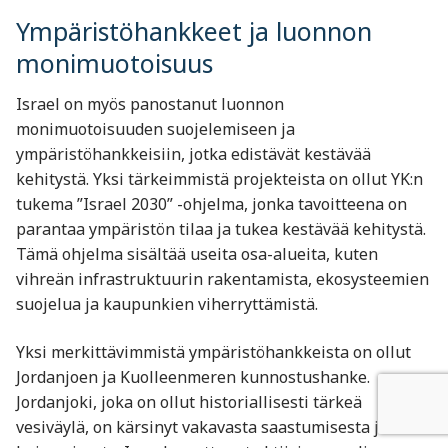
Ympäristöhankkeet ja luonnon
monimuotoisuus
Israel on myös panostanut luonnon
monimuotoisuuden suojelemiseen ja
ympäristöhankkeisiin, jotka edistävät kestävää
kehitystä. Yksi tärkeimmistä projekteista on ollut YK:n
tukema ”Israel 2030” -ohjelma, jonka tavoitteena on
parantaa ympäristön tilaa ja tukea kestävää kehitystä.
Tämä ohjelma sisältää useita osa-alueita, kuten
vihreän infrastruktuurin rakentamista, ekosysteemien
suojelua ja kaupunkien viherryttämistä.
Yksi merkittävimmistä ympäristöhankkeista on ollut
Jordanjoen ja Kuolleenmeren kunnostushanke.
Jordanjoki, joka on ollut historiallisesti tärkeä
vesiväylä, on kärsinyt vakavasta saastumisesta ja