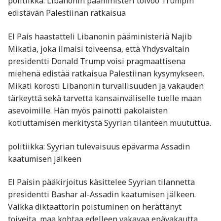
politiikka: Libanonin pääministeri toivoo Trumpin
edistävän Palestiinan ratkaisua
El País haastatteli Libanonin pääministeriä Najib
Mikatia, joka ilmaisi toiveensa, että Yhdysvaltain
presidentti Donald Trump voisi pragmaattisena
miehenä edistää ratkaisua Palestiinan kysymykseen.
Mikati korosti Libanonin turvallisuuden ja vakauden
tärkeyttä sekä tarvetta kansainväliselle tuelle maan
asevoimille. Hän myös painotti pakolaisten
kotiuttamisen merkitystä Syyrian tilanteen muututtua.
politiikka: Syyrian tulevaisuus epävarma Assadin
kaatumisen jälkeen
El Paísin pääkirjoitus käsittelee Syyrian tilannetta
presidentti Bashar al-Assadin kaatumisen jälkeen.
Vaikka diktaattorin poistuminen on herättänyt
toiveita, maa kohtaa edelleen vakavaa epävakautta.