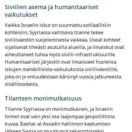
Siviilien asema ja humanitaariset
vaikutukset
Vaikka Israelin iskut on suunnattu sotilaallisiin
kohteisiin, Syyriassa vallitseva tilanne tekee
siviiliväestön suojelemisesta vaikeaa. Useat kohteet
sijaitsevat tiheästi asutuilla alueilla, ja ilmaiskut ovat
aiheuttaneet tuhoa myös siviili-infrastruktuurille.
Humanitaariset järjestöt ovat ilmaisseet huolensa
iskujen mahdollisista vaikutuksista siviiliväestölle,
joka on jo entuudestaan kärsinyt vuosia jatkuneesta
sisällissodasta.
Tilanteen monimutkaisuus
Tilanne Syyriassa on monimutkainen, ja Israelin
toimet ovat vain yksi osa laajempaa geopoliittista
kuvaa. Bashar al-Assadin hallinnon kaatumisen
jälkeen Syyria on muuttunut sekasortoiseksi