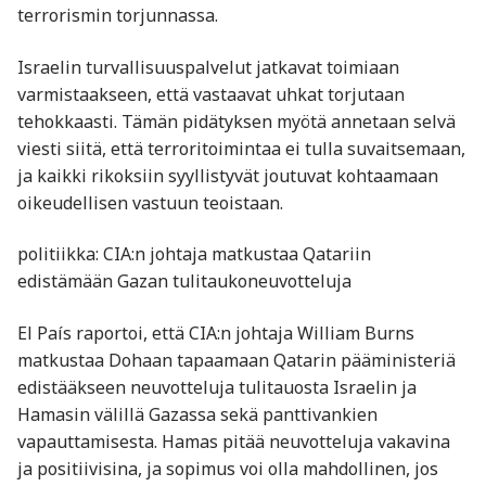
terrorismin torjunnassa.
Israelin turvallisuuspalvelut jatkavat toimiaan
varmistaakseen, että vastaavat uhkat torjutaan
tehokkaasti. Tämän pidätyksen myötä annetaan selvä
viesti siitä, että terroritoimintaa ei tulla suvaitsemaan,
ja kaikki rikoksiin syyllistyvät joutuvat kohtaamaan
oikeudellisen vastuun teoistaan.
politiikka: CIA:n johtaja matkustaa Qatariin
edistämään Gazan tulitaukoneuvotteluja
El País raportoi, että CIA:n johtaja William Burns
matkustaa Dohaan tapaamaan Qatarin pääministeriä
edistääkseen neuvotteluja tulitauosta Israelin ja
Hamasin välillä Gazassa sekä panttivankien
vapauttamisesta. Hamas pitää neuvotteluja vakavina
ja positiivisina, ja sopimus voi olla mahdollinen, jos