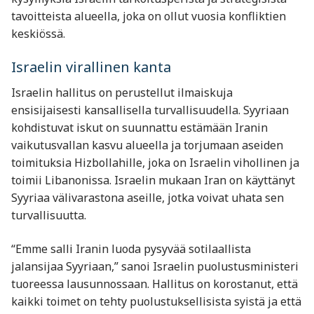
tavoitteista alueella, joka on ollut vuosia konfliktien
keskiössä.
Israelin virallinen kanta
Israelin hallitus on perustellut ilmaiskuja
ensisijaisesti kansallisella turvallisuudella. Syyriaan
kohdistuvat iskut on suunnattu estämään Iranin
vaikutusvallan kasvu alueella ja torjumaan aseiden
toimituksia Hizbollahille, joka on Israelin vihollinen ja
toimii Libanonissa. Israelin mukaan Iran on käyttänyt
Syyriaa välivarastona aseille, jotka voivat uhata sen
turvallisuutta.
“Emme salli Iranin luoda pysyvää sotilaallista
jalansijaa Syyriaan,” sanoi Israelin puolustusministeri
tuoreessa lausunnossaan. Hallitus on korostanut, että
kaikki toimet on tehty puolustuksellisista syistä ja että