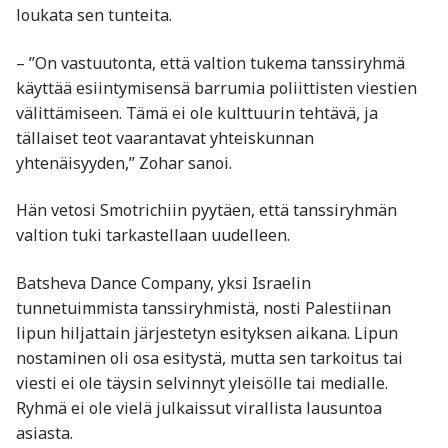
loukata sen tunteita.
– ”On vastuutonta, että valtion tukema tanssiryhmä
käyttää esiintymisensä barrumia poliittisten viestien
välittämiseen. Tämä ei ole kulttuurin tehtävä, ja
tällaiset teot vaarantavat yhteiskunnan
yhtenäisyyden,” Zohar sanoi.
Hän vetosi Smotrichiin pyytäen, että tanssiryhmän
valtion tuki tarkastellaan uudelleen.
Batsheva Dance Company, yksi Israelin
tunnetuimmista tanssiryhmistä, nosti Palestiinan
lipun hiljattain järjestetyn esityksen aikana. Lipun
nostaminen oli osa esitystä, mutta sen tarkoitus tai
viesti ei ole täysin selvinnyt yleisölle tai medialle.
Ryhmä ei ole vielä julkaissut virallista lausuntoa
asiasta.