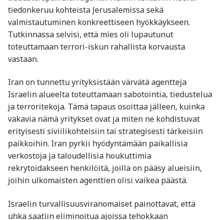
tiedonkeruu kohteista Jerusalemissa sekä
valmistautuminen konkreettiseen hyökkäykseen.
Tutkinnassa selvisi, että mies oli lupautunut
toteuttamaan terrori-iskun rahallista korvausta
vastaan.
Iran on tunnettu yrityksistään värvätä agentteja
Israelin alueelta toteuttamaan sabotointia, tiedustelua
ja terroritekoja. Tämä tapaus osoittaa jälleen, kuinka
vakavia nämä yritykset ovat ja miten ne kohdistuvat
erityisesti siviilikohteisiin tai strategisesti tärkeisiin
paikkoihin. Iran pyrkii hyödyntämään paikallisia
verkostoja ja taloudellisia houkuttimia
rekrytoidakseen henkilöitä, joilla on pääsy alueisiin,
joihin ulkomaisten agenttien olisi vaikea päästä.
Israelin turvallisuusviranomaiset painottavat, että
uhka saatiin eliminoitua ajoissa tehokkaan