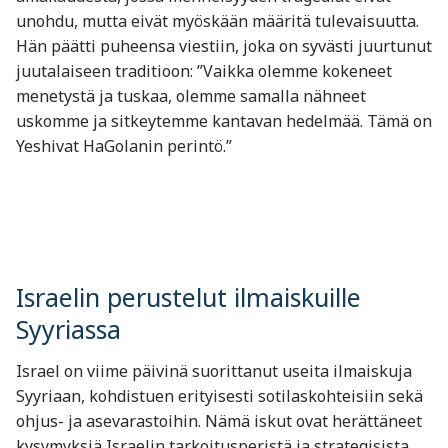
unohdu, mutta eivät myöskään määritä tulevaisuutta.
Hän päätti puheensa viestiin, joka on syvästi juurtunut
juutalaiseen traditioon: ”Vaikka olemme kokeneet
menetystä ja tuskaa, olemme samalla nähneet
uskomme ja sitkeytemme kantavan hedelmää. Tämä on
Yeshivat HaGolanin perintö.”
Israelin perustelut ilmaiskuille
Syyriassa
Israel on viime päivinä suorittanut useita ilmaiskuja
Syyriaan, kohdistuen erityisesti sotilaskohteisiin sekä
ohjus- ja asevarastoihin. Nämä iskut ovat herättäneet
kysymyksiä Israelin tarkoitusperistä ja strategisista