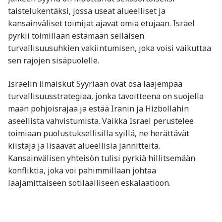
taistelukentäksi, jossa useat alueelliset ja
kansainväliset toimijat ajavat omia etujaan. Israel
pyrkii toimillaan estämään sellaisen
turvallisuusuhkien vakiintumisen, joka voisi vaikuttaa
sen rajojen sisäpuolelle.
Israelin ilmaiskut Syyriaan ovat osa laajempaa
turvallisuusstrategiaa, jonka tavoitteena on suojella
maan pohjoisrajaa ja estää Iranin ja Hizbollahin
aseellista vahvistumista. Vaikka Israel perustelee
toimiaan puolustuksellisilla syillä, ne herättävät
kiistäjä ja lisäävät alueellisia jännitteitä.
Kansainvälisen yhteisön tulisi pyrkiä hillitsemään
konfliktia, joka voi pahimmillaan johtaa
laajamittaiseen sotilaalliseen eskalaatioon.