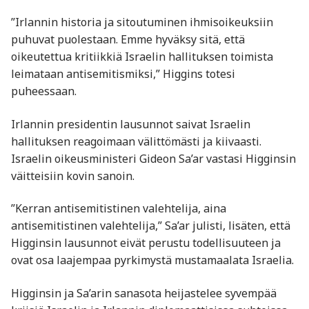
”Irlannin historia ja sitoutuminen ihmisoikeuksiin
puhuvat puolestaan. Emme hyväksy sitä, että
oikeutettua kritiikkiä Israelin hallituksen toimista
leimataan antisemitismiksi,” Higgins totesi
puheessaan.
Irlannin presidentin lausunnot saivat Israelin
hallituksen reagoimaan välittömästi ja kiivaasti.
Israelin oikeusministeri Gideon Sa’ar vastasi Higginsin
väitteisiin kovin sanoin.
”Kerran antisemitistinen valehtelija, aina
antisemitistinen valehtelija,” Sa’ar julisti, lisäten, että
Higginsin lausunnot eivät perustu todellisuuteen ja
ovat osa laajempaa pyrkimystä mustamaalata Israelia.
Higginsin ja Sa’arin sanasota heijastelee syvempää