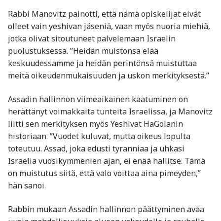
Rabbi Manovitz painotti, että nämä opiskelijat eivät
olleet vain yeshivan jäseniä, vaan myös nuoria miehiä,
jotka olivat sitoutuneet palvelemaan Israelin
puolustuksessa. ”Heidän muistonsa elää
keskuudessamme ja heidän perintönsä muistuttaa
meitä oikeudenmukaisuuden ja uskon merkityksestä.”
Assadin hallinnon viimeaikainen kaatuminen on
herättänyt voimakkaita tunteita Israelissa, ja Manovitz
liitti sen merkityksen myös Yeshivat HaGolanin
historiaan. ”Vuodet kuluvat, mutta oikeus lopulta
toteutuu. Assad, joka edusti tyranniaa ja uhkasi
Israelia vuosikymmenien ajan, ei enää hallitse. Tämä
on muistutus siitä, että valo voittaa aina pimeyden,”
hän sanoi.
Rabbin mukaan Assadin hallinnon päättyminen avaa