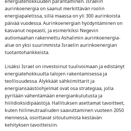
energiatehokkuuden parantaminen. Israelin
aurinkoenergia on saanut merkittävän roolin
energiapaletissa, sillä maassa on yli 300 aurinkoista
päivää vuodessa. Aurinkoenergian hyödyntäminen on
kasvanut nopeasti, ja esimerkiksi Negevin
autiomaahan rakennettu Ashalimin aurinkoenergia-
alue on yksi suurimmista Israelin aurinkoenergian
tuotantohankkeista.
Lisäksi Israel on investoinut tuulivoimaan ja edistänyt
energiatehokkuutta talojen rakentamisessa ja
teollisuudessa. Älykkäät sähkömittarit ja
energiansäästöohjelmat ovat osa strategiaa, jolla
pyritään vähentämään energiankulutusta ja
hiilidioksidipäästöjä. Hallituksen asettamat tavoitteet,
kuten hiilineutraaliuden saavuttaminen vuoteen 2050
mennessä, osoittavat sitoutumista kestävän
kehityksen tavoitteisiin.