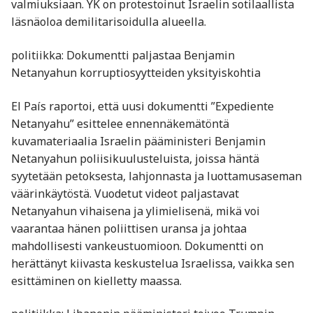
valmiuksiaan. YK on protestoinut Israelin sotilaallista
läsnäoloa demilitarisoidulla alueella.
politiikka: Dokumentti paljastaa Benjamin
Netanyahun korruptiosyytteiden yksityiskohtia
El País raportoi, että uusi dokumentti ”Expediente
Netanyahu” esittelee ennennäkemätöntä
kuvamateriaalia Israelin pääministeri Benjamin
Netanyahun poliisikuulusteluista, joissa häntä
syytetään petoksesta, lahjonnasta ja luottamusaseman
väärinkäytöstä. Vuodetut videot paljastavat
Netanyahun vihaisena ja ylimielisenä, mikä voi
vaarantaa hänen poliittisen uransa ja johtaa
mahdollisesti vankeustuomioon. Dokumentti on
herättänyt kiivasta keskustelua Israelissa, vaikka sen
esittäminen on kielletty maassa.