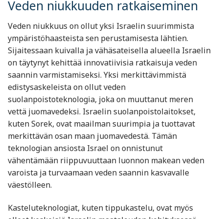
Veden niukkuuden ratkaiseminen
Veden niukkuus on ollut yksi Israelin suurimmista
ympäristöhaasteista sen perustamisesta lähtien.
Sijaitessaan kuivalla ja vähäsateisella alueella Israelin
on täytynyt kehittää innovatiivisia ratkaisuja veden
saannin varmistamiseksi. Yksi merkittävimmistä
edistysaskeleista on ollut veden
suolanpoistoteknologia, joka on muuttanut meren
vettä juomavedeksi. Israelin suolanpoistolaitokset,
kuten Sorek, ovat maailman suurimpia ja tuottavat
merkittävän osan maan juomavedestä. Tämän
teknologian ansiosta Israel on onnistunut
vähentämään riippuvuuttaan luonnon makean veden
varoista ja turvaamaan veden saannin kasvavalle
väestölleen.
Kasteluteknologiat, kuten tippukastelu, ovat myös