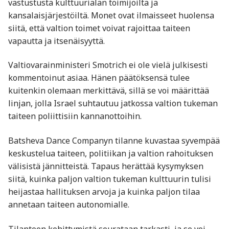
vastustusta kulttuurialan toimijoilta ja
kansalaisjärjestöiltä. Monet ovat ilmaisseet huolensa
siitä, että valtion toimet voivat rajoittaa taiteen
vapautta ja itsenäisyyttä.
Valtiovarainministeri Smotrich ei ole vielä julkisesti
kommentoinut asiaa. Hänen päätöksensä tulee
kuitenkin olemaan merkittävä, sillä se voi määrittää
linjan, jolla Israel suhtautuu jatkossa valtion tukeman
taiteen poliittisiin kannanottoihin.
Batsheva Dance Companyn tilanne kuvastaa syvempää
keskustelua taiteen, politiikan ja valtion rahoituksen
välisistä jännitteistä. Tapaus herättää kysymyksen
siitä, kuinka paljon valtion tukeman kulttuurin tulisi
heijastaa hallituksen arvoja ja kuinka paljon tilaa
annetaan taiteen autonomialle.
Tilanteen kehittymistä seurataan tarkasti, ja se voi