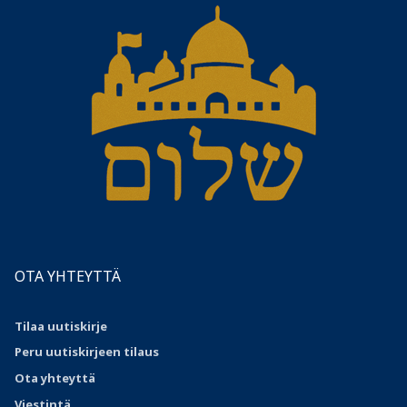
OTA YHTEYTTÄ
Tilaa uutiskirje
Peru uutiskirjeen tilaus
Ota
yhteyttä
Viestintä