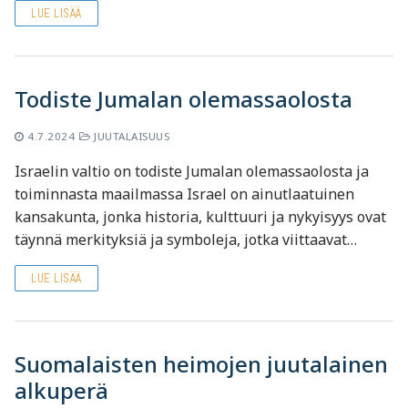
LUE LISÄÄ
Todiste Jumalan olemassaolosta
4.7.2024
JUUTALAISUUS
Israelin valtio on todiste Jumalan olemassaolosta ja
toiminnasta maailmassa Israel on ainutlaatuinen
kansakunta, jonka historia, kulttuuri ja nykyisyys ovat
täynnä merkityksiä ja symboleja, jotka viittaavat…
LUE LISÄÄ
Suomalaisten heimojen juutalainen
alkuperä