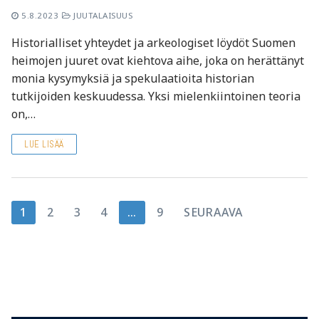
5.8.2023
JUUTALAISUUS
Historialliset yhteydet ja arkeologiset löydöt Suomen
heimojen juuret ovat kiehtova aihe, joka on herättänyt
monia kysymyksiä ja spekulaatioita historian
tutkijoiden keskuudessa. Yksi mielenkiintoinen teoria
on,…
LUE LISÄÄ
Artikkelien
1
2
3
4
…
9
SEURAAVA
sivutus