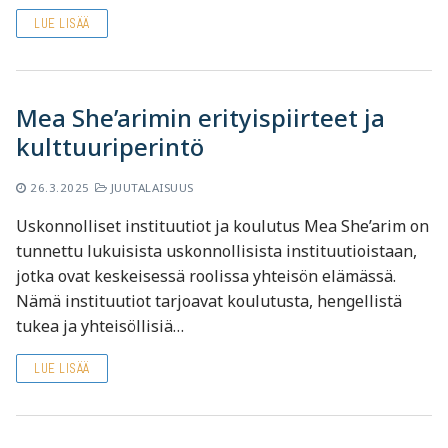
LUE LISÄÄ
Mea She’arimin erityispiirteet ja
kulttuuriperintö
26.3.2025
JUUTALAISUUS
Uskonnolliset instituutiot ja koulutus Mea She’arim on
tunnettu lukuisista uskonnollisista instituutioistaan,
jotka ovat keskeisessä roolissa yhteisön elämässä.
Nämä instituutiot tarjoavat koulutusta, hengellistä
tukea ja yhteisöllisiä…
LUE LISÄÄ