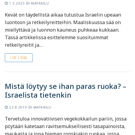
1.3.2025
MATKAILU
Kevät on täydellistä aikaa tutustua Israelin upeaan
luontoon ja retkeilyreitteihin. Maaliskuussa sää on
miellyttävä ja luonnon kauneus puhkeaa kukkaan.
Tässä artikkelissa esittelemme suosituimmat
retkeilyreitit ja…
LUE LISÄÄ
Mistä löytyy se ihan paras ruoka? –
Israelista tietenkin
22.8.2019
MATKAILU
Tervetuloa innovatiivisen vegekokkailun pariin, jossa
pöytään katetaan ravitsemuksellisesti tasapainoista,
maukasta ja jopa hieman ronskiakin ruokaa, jossa