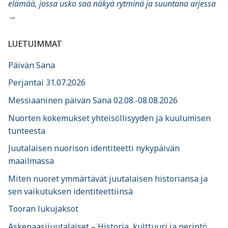
elämää, jossa usko saa näkyä rytminä ja suuntana arjessa
→
LUETUIMMAT
Päivän Sana
Perjantai 31.07.2026
Messiaaninen päivän Sana 02.08.-08.08.2026
Nuorten kokemukset yhteisöllisyyden ja kuulumisen
tunteesta
Juutalaisen nuorison identiteetti nykypäivän
maailmassa
Miten nuoret ymmärtävät juutalaisen historiansa ja
sen vaikutuksen identiteettiinsä
Tooran lukujaksot
Askenaasijuutalaiset – Historia, kulttuuri ja perintö