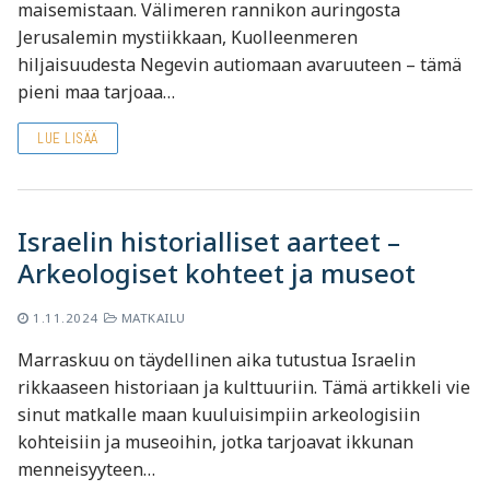
maisemistaan. Välimeren rannikon auringosta
Jerusalemin mystiikkaan, Kuolleenmeren
hiljaisuudesta Negevin autiomaan avaruuteen – tämä
pieni maa tarjoaa…
LUE LISÄÄ
Israelin historialliset aarteet –
Arkeologiset kohteet ja museot
1.11.2024
MATKAILU
Marraskuu on täydellinen aika tutustua Israelin
rikkaaseen historiaan ja kulttuuriin. Tämä artikkeli vie
sinut matkalle maan kuuluisimpiin arkeologisiin
kohteisiin ja museoihin, jotka tarjoavat ikkunan
menneisyyteen…