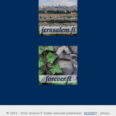
© 2003 – 2026. shalom.fi. Kaikki oikeudet pidätetään .
KESHER™
– yhteys,