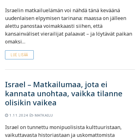
Israelin matkailuelämän voi nähdä tänä keväänä
uudenlaisen elpymisen tarinana: maassa on jälleen
alettu panostaa voimakkaasti siihen, että
kansainväliset vierailijat palaavat – ja löytävät paikan
omaksi…
LUE LISÄÄ
Israel – Matkailumaa, jota ei
kannata unohtaa, vaikka tilanne
olisikin vaikea
1.11.2024
MATKAILU
Israel on tunnettu monipuolisista kulttuuristaan,
vaikuttavasta historiastaan ja uskomattomista