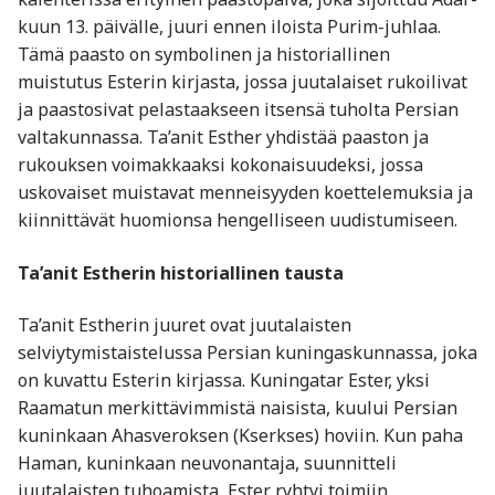
kuun 13. päivälle, juuri ennen iloista Purim-juhlaa.
Tämä paasto on symbolinen ja historiallinen
muistutus Esterin kirjasta, jossa juutalaiset rukoilivat
ja paastosivat pelastaakseen itsensä tuholta Persian
valtakunnassa. Ta’anit Esther yhdistää paaston ja
rukouksen voimakkaaksi kokonaisuudeksi, jossa
uskovaiset muistavat menneisyyden koettelemuksia ja
kiinnittävät huomionsa hengelliseen uudistumiseen.
Ta’anit Estherin historiallinen tausta
Ta’anit Estherin juuret ovat juutalaisten
selviytymistaistelussa Persian kuningaskunnassa, joka
on kuvattu Esterin kirjassa. Kuningatar Ester, yksi
Raamatun merkittävimmistä naisista, kuului Persian
kuninkaan Ahasveroksen (Kserkses) hoviin. Kun paha
Haman, kuninkaan neuvonantaja, suunnitteli
juutalaisten tuhoamista, Ester ryhtyi toimiin