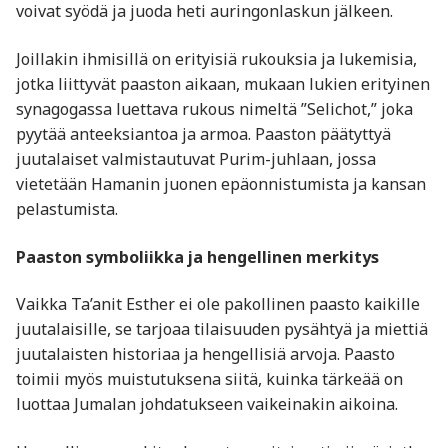
voivat syödä ja juoda heti auringonlaskun jälkeen.
Joillakin ihmisillä on erityisiä rukouksia ja lukemisia,
jotka liittyvät paaston aikaan, mukaan lukien erityinen
synagogassa luettava rukous nimeltä ”Selichot,” joka
pyytää anteeksiantoa ja armoa. Paaston päätyttyä
juutalaiset valmistautuvat Purim-juhlaan, jossa
vietetään Hamanin juonen epäonnistumista ja kansan
pelastumista.
Paaston symboliikka ja hengellinen merkitys
Vaikka Ta’anit Esther ei ole pakollinen paasto kaikille
juutalaisille, se tarjoaa tilaisuuden pysähtyä ja miettiä
juutalaisten historiaa ja hengellisiä arvoja. Paasto
toimii myös muistutuksena siitä, kuinka tärkeää on
luottaa Jumalan johdatukseen vaikeinakin aikoina.