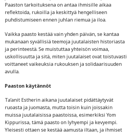
Paaston tarkoituksena on antaa ihmisille aikaa
reflektoida, rukoilla ja keskittyä hengelliseen
puhdistumiseen ennen juhlan riemua ja iloa.
Vaikka paasto kestää vain yhden päivän, se kantaa
mukanaan syvällisiä teemoja juutalaisten historiasta
ja perinteestä. Se muistuttaa yhteisön voimaa,
uskollisuutta ja sitä, miten juutalaiset ovat toistuvasti
voittaneet vaikeuksia rukouksen ja solidaarisuuden
avulla.
Paaston käytännöt
Ta’anit Estherin aikana juutalaiset pidättäytyvät
ruoasta ja juomasta, mutta toisin kuin joissakin
muissa juutalaisissa paastoissa, esimerkiksi Yom
Kippurissa, tämä paasto on lyhyempi ja kevyempi.
Yleisesti ottaen se kestää aamusta iltaan, ja ihmiset