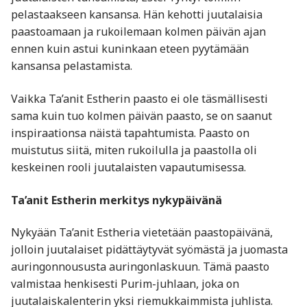
pelastaakseen kansansa. Hän kehotti juutalaisia
paastoamaan ja rukoilemaan kolmen päivän ajan
ennen kuin astui kuninkaan eteen pyytämään
kansansa pelastamista.
Vaikka Ta’anit Estherin paasto ei ole täsmällisesti
sama kuin tuo kolmen päivän paasto, se on saanut
inspiraationsa näistä tapahtumista. Paasto on
muistutus siitä, miten rukoilulla ja paastolla oli
keskeinen rooli juutalaisten vapautumisessa.
Ta’anit Estherin merkitys nykypäivänä
Nykyään Ta’anit Estheria vietetään paastopäivänä,
jolloin juutalaiset pidättäytyvät syömästä ja juomasta
auringonnoususta auringonlaskuun. Tämä paasto
valmistaa henkisesti Purim-juhlaan, joka on
juutalaiskalenterin yksi riemukkaimmista juhlista.