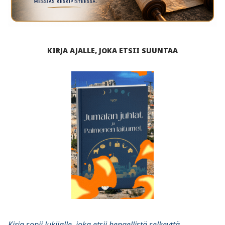
KIRJA AJALLE, JOKA ETSII SUUNTAA
Kirja sopii lukijalle, joka etsii hengellistä selkeyttä,