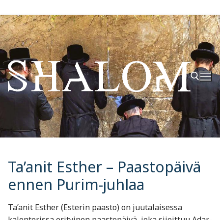
Hyppää
sisältöön
Hae:
Ta’anit Esther – Paastopäivä
ennen Purim-juhlaa
Ta’anit Esther (Esterin paasto) on juutalaisessa
kalenterissa erityinen paastopäivä, joka sijoittuu Adar-