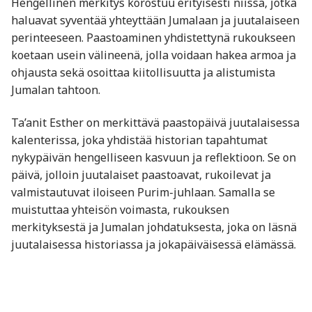
Hengellinen merkitys korostuu erityisesti niissä, jotka
haluavat syventää yhteyttään Jumalaan ja juutalaiseen
perinteeseen. Paastoaminen yhdistettynä rukoukseen
koetaan usein välineenä, jolla voidaan hakea armoa ja
ohjausta sekä osoittaa kiitollisuutta ja alistumista
Jumalan tahtoon.
Ta’anit Esther on merkittävä paastopäivä juutalaisessa
kalenterissa, joka yhdistää historian tapahtumat
nykypäivän hengelliseen kasvuun ja reflektioon. Se on
päivä, jolloin juutalaiset paastoavat, rukoilevat ja
valmistautuvat iloiseen Purim-juhlaan. Samalla se
muistuttaa yhteisön voimasta, rukouksen
merkityksestä ja Jumalan johdatuksesta, joka on läsnä
juutalaisessa historiassa ja jokapäiväisessä elämässä.